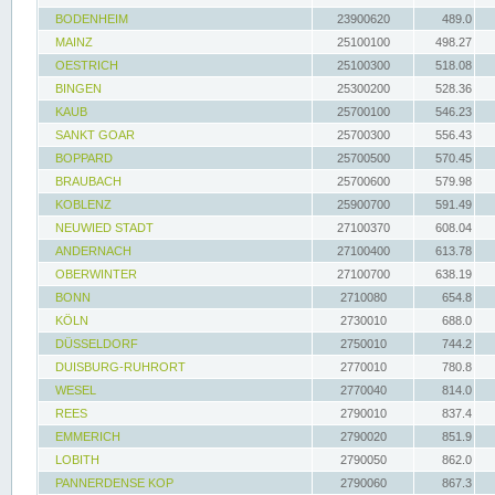
BODENHEIM
23900620
489.0
MAINZ
25100100
498.27
OESTRICH
25100300
518.08
BINGEN
25300200
528.36
KAUB
25700100
546.23
SANKT GOAR
25700300
556.43
BOPPARD
25700500
570.45
BRAUBACH
25700600
579.98
KOBLENZ
25900700
591.49
NEUWIED STADT
27100370
608.04
ANDERNACH
27100400
613.78
OBERWINTER
27100700
638.19
BONN
2710080
654.8
KÖLN
2730010
688.0
DÜSSELDORF
2750010
744.2
DUISBURG-RUHRORT
2770010
780.8
WESEL
2770040
814.0
REES
2790010
837.4
EMMERICH
2790020
851.9
LOBITH
2790050
862.0
PANNERDENSE KOP
2790060
867.3