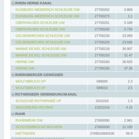
RHEIN-HERNE-KANAL
DUISBURG-MEIDERICH SCHLEUSE OW
27700262
0.869
DUISBURG-MEIDERICH SCHLEUSE UW
27700273
1.1
OBERHAUSEN SCHLEUSE UW
27700251
5.189
OBERHAUSEN SCHLEUSE OW
27700240
5.734
GELSENKIRCHEN SCHLEUSE UW
27700230
23.069
GELSENKIRCHEN SCHLEUSE OW
27700229
23.566
WANNE EICKEL SCHLEUSE UW
27700218
30.907
WANNE EICKEL SCHLEUSE OW
27700193
31.47
HERNE UW
27700160
36.825
HERNE OW
27700150
37.35
RHEINSBERGER GEWÄSSER
WOLFSBRUCH OP
589000
2.3
WOLFSBRUCH UP
589010
2.5
ROTHENSEER-VERBINDUNGSKANAL
SCHLEUSE ROTHENSEE UP
3101016
1.3
MAGDEBURG-RO NWS
13101016
4.15
RUHR
RUHRWEHR OW
27600090
2.961
SCHLOSSBRÜCKE MÜLHEIM
27600030
12.183
HATTINGEN
2769510000100
56.9