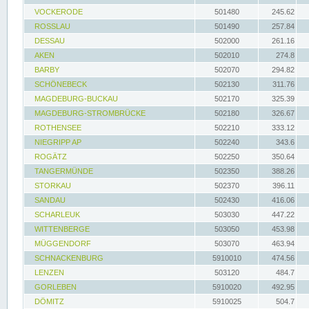
VOCKERODE
501480
245.62
ROSSLAU
501490
257.84
DESSAU
502000
261.16
AKEN
502010
274.8
BARBY
502070
294.82
SCHÖNEBECK
502130
311.76
MAGDEBURG-BUCKAU
502170
325.39
MAGDEBURG-STROMBRÜCKE
502180
326.67
ROTHENSEE
502210
333.12
NIEGRIPP AP
502240
343.6
ROGÄTZ
502250
350.64
TANGERMÜNDE
502350
388.26
STORKAU
502370
396.11
SANDAU
502430
416.06
SCHARLEUK
503030
447.22
WITTENBERGE
503050
453.98
MÜGGENDORF
503070
463.94
SCHNACKENBURG
5910010
474.56
LENZEN
503120
484.7
GORLEBEN
5910020
492.95
DÖMITZ
5910025
504.7