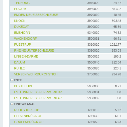
TERBORG
3910020
24.67
POGUM
3950020
35.302
EMDEN NEUE SEESCHLEUSE
3970010
40.45
KNOCK
3990010
50.848
DUKEGAT
3990020
65.69
EMSHÖRN
9340010
74.32
WACHENDORF
3500031
96.71
FUESTRUP
3310010
102.177
RHEINE UNTERSCHLEUSE
3390020
153.03
LINGEN-DARME
3500015
196.2
DALUM
3550040
212.04
RÜHLE
3500070
223.1
VERSEN WEHRDURCHSTICH
3730010
234.78
ESTE
BUXTEHUDE
5950080
0.71
ESTE INNERES SPERRWERK BP
5950081
1.0
ESTE INNERES SPERRWERK AP
5950082
1.0
FINOWKANAL
RUHLSDORF OP
693010
59.2
LEESENBRÜCK OP
693030
61.1
GRAFENBRÜCK OP
693050
63.3