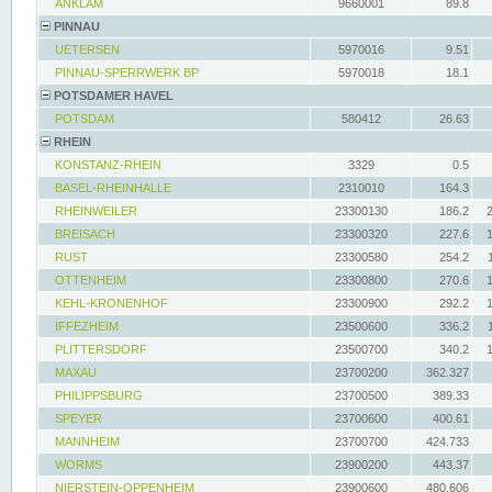
ANKLAM
9660001
89.8
PINNAU
UETERSEN
5970016
9.51
PINNAU-SPERRWERK BP
5970018
18.1
POTSDAMER HAVEL
POTSDAM
580412
26.63
RHEIN
KONSTANZ-RHEIN
3329
0.5
BASEL-RHEINHALLE
2310010
164.3
RHEINWEILER
23300130
186.2
BREISACH
23300320
227.6
RUST
23300580
254.2
OTTENHEIM
23300800
270.6
KEHL-KRONENHOF
23300900
292.2
IFFEZHEIM
23500600
336.2
PLITTERSDORF
23500700
340.2
MAXAU
23700200
362.327
PHILIPPSBURG
23700500
389.33
SPEYER
23700600
400.61
MANNHEIM
23700700
424.733
WORMS
23900200
443.37
NIERSTEIN-OPPENHEIM
23900600
480.606