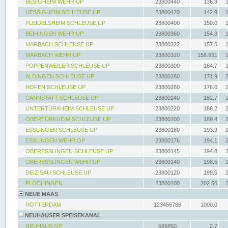
BESIGHEIM WEHR UP
23800440
136.9
HESSIGHEIM SCHLEUSE UP
23800420
142.9
PLEIDELSHEIM SCHLEUSE UP
23800400
150.0
BEIHINGEN WEHR UP
23800360
154.3
MARBACH SCHLEUSE UP
23800322
157.5
MARBACH WEHR UP
23800320
158.931
POPPENWEILER SCHLEUSE UP
23800300
164.7
ALDINGEN SCHLEUSE UP
23800280
171.9
HOFEN SCHLEUSE UP
23800260
176.0
CANNSTATT SCHLEUSE UP
23800240
182.7
UNTERTÜRKHEIM SCHLEUSE UP
23800220
186.2
OBERTÜRKHEIM SCHLEUSE UP
23800200
189.4
ESSLINGEN SCHLEUSE UP
23800180
193.9
ESSLINGEN WEHR OP
23800176
194.1
OBERESSLINGEN SCHLEUSE UP
23800145
194.8
OBERESSLINGEN WEHR UP
23800140
196.5
DEIZISAU SCHLEUSE UP
23800120
199.5
PLOCHINGEN
23800100
202.56
NEUE MAAS
ROTTERDAM
123456786
1000.0
NEUHAUSER SPEISEKANAL
NEUHAUS OP
585850
2.7