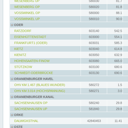
WESENBERG UP
580030
81.7
WESENBERG OP
580020
81.8
VOSSWINKEL OP
580000
88.1
VOSSWINKEL UP
580010
90.0
ODER
RATZDORF
603140
542.5
EISENHÜTTENSTADT
603000
554.1
FRANKFURT1 (ODER)
603031
585.3
KIETZ
603040
614.8
KIENITZ
603050
632.9
HOHENSAATEN-FINOW
603080
665.0
STÜTZKOW
603100
680.6
SCHWEDT-ODERBRÜCKE
603130
690.6
ORANIENBURGER HAVEL
OHV KM 1.467 (BLAUES WUNDER)
580272
1.5
OHV KM 3.014 (HOCHSPANNUNG)
580271
3.0
ORANIENBURGER KANAL
SACHSENHAUSEN OP
580240
29.8
SACHSENHAUSEN UP
581840
29.8
ORKE
DALWIGKSTHAL
42840453
11.41
OSTE