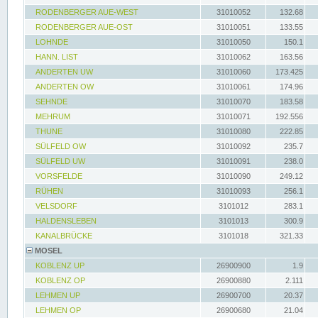
RODENBERGER AUE-WEST
31010052
132.68
RODENBERGER AUE-OST
31010051
133.55
LOHNDE
31010050
150.1
HANN. LIST
31010062
163.56
ANDERTEN UW
31010060
173.425
ANDERTEN OW
31010061
174.96
SEHNDE
31010070
183.58
MEHRUM
31010071
192.556
THUNE
31010080
222.85
SÜLFELD OW
31010092
235.7
SÜLFELD UW
31010091
238.0
VORSFELDE
31010090
249.12
RÜHEN
31010093
256.1
VELSDORF
3101012
283.1
HALDENSLEBEN
3101013
300.9
KANALBRÜCKE
3101018
321.33
MOSEL
KOBLENZ UP
26900900
1.9
KOBLENZ OP
26900880
2.111
LEHMEN UP
26900700
20.37
LEHMEN OP
26900680
21.04