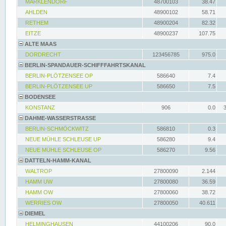
MARKLENDORF
48700103
38.47
AHLDEN
48900102
58.71
RETHEM
48900204
82.32
EITZE
48900237
107.75
ALTE MAAS
DORDRECHT
123456785
975.0
BERLIN-SPANDAUER-SCHIFFFAHRTSKANAL
BERLIN-PLÖTZENSEE OP
586640
7.4
BERLIN-PLÖTZENSEE UP
586650
7.5
BODENSEE
KONSTANZ
906
0.0
DAHME-WASSERSTRASSE
BERLIN-SCHMÖCKWITZ
586810
0.3
NEUE MÜHLE SCHLEUSE UP
586280
9.4
NEUE MÜHLE SCHLEUSE OP
586270
9.56
DATTELN-HAMM-KANAL
WALTROP
27800090
2.144
HAMM UW
27800080
36.59
HAMM OW
27800060
38.72
WERRIES OW
27800050
40.611
DIEMEL
HELMINGHAUSEN
44100206
90.0