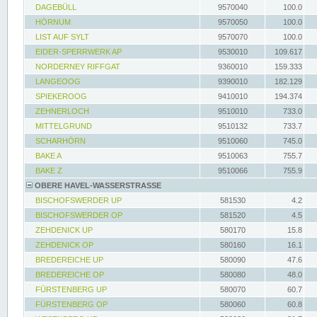
DAGEBÜLL
9570040
100.0
HÖRNUM
9570050
100.0
LIST AUF SYLT
9570070
100.0
EIDER-SPERRWERK AP
9530010
109.617
NORDERNEY RIFFGAT
9360010
159.333
LANGEOOG
9390010
182.129
SPIEKEROOG
9410010
194.374
ZEHNERLOCH
9510010
733.0
MITTELGRUND
9510132
733.7
SCHARHÖRN
9510060
745.0
BAKE A
9510063
755.7
BAKE Z
9510066
755.9
OBERE HAVEL-WASSERSTRASSE
BISCHOFSWERDER UP
581530
4.2
BISCHOFSWERDER OP
581520
4.5
ZEHDENICK UP
580170
15.8
ZEHDENICK OP
580160
16.1
BREDEREICHE UP
580090
47.6
BREDEREICHE OP
580080
48.0
FÜRSTENBERG UP
580070
60.7
FÜRSTENBERG OP
580060
60.8