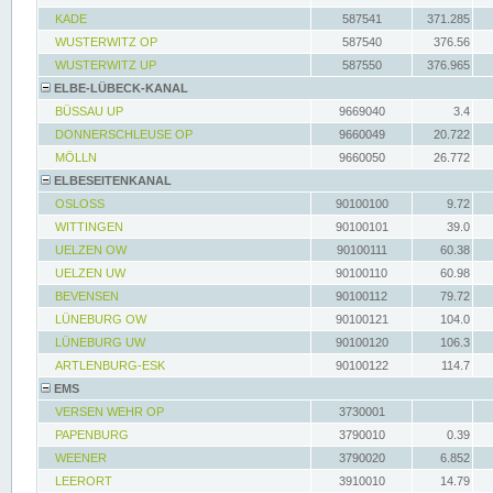
KADE
587541
371.285
WUSTERWITZ OP
587540
376.56
WUSTERWITZ UP
587550
376.965
ELBE-LÜBECK-KANAL
BÜSSAU UP
9669040
3.4
DONNERSCHLEUSE OP
9660049
20.722
MÖLLN
9660050
26.772
ELBESEITENKANAL
OSLOSS
90100100
9.72
WITTINGEN
90100101
39.0
UELZEN OW
90100111
60.38
UELZEN UW
90100110
60.98
BEVENSEN
90100112
79.72
LÜNEBURG OW
90100121
104.0
LÜNEBURG UW
90100120
106.3
ARTLENBURG-ESK
90100122
114.7
EMS
VERSEN WEHR OP
3730001
PAPENBURG
3790010
0.39
WEENER
3790020
6.852
LEERORT
3910010
14.79