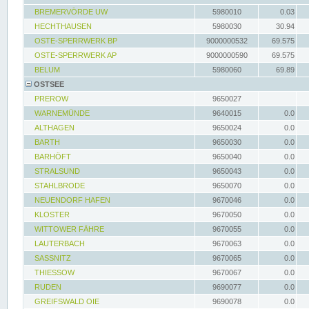
BREMERVÖRDE UW
5980010
0.03
HECHTHAUSEN
5980030
30.94
OSTE-SPERRWERK BP
9000000532
69.575
OSTE-SPERRWERK AP
9000000590
69.575
BELUM
5980060
69.89
OSTSEE
PREROW
9650027
WARNEMÜNDE
9640015
0.0
ALTHAGEN
9650024
0.0
BARTH
9650030
0.0
BARHÖFT
9650040
0.0
STRALSUND
9650043
0.0
STAHLBRODE
9650070
0.0
NEUENDORF HAFEN
9670046
0.0
KLOSTER
9670050
0.0
WITTOWER FÄHRE
9670055
0.0
LAUTERBACH
9670063
0.0
SASSNITZ
9670065
0.0
THIESSOW
9670067
0.0
RUDEN
9690077
0.0
GREIFSWALD OIE
9690078
0.0