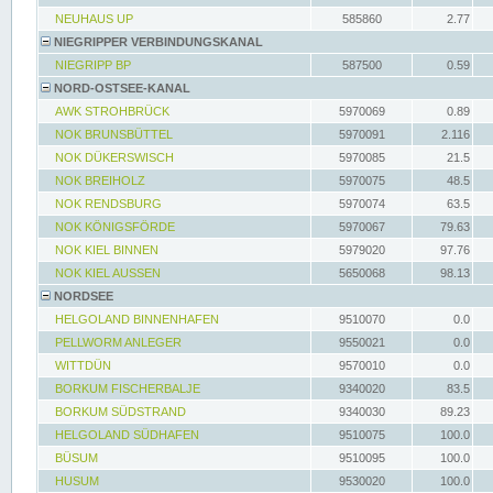
NEUHAUS UP
585860
2.77
NIEGRIPPER VERBINDUNGSKANAL
NIEGRIPP BP
587500
0.59
NORD-OSTSEE-KANAL
AWK STROHBRÜCK
5970069
0.89
NOK BRUNSBÜTTEL
5970091
2.116
NOK DÜKERSWISCH
5970085
21.5
NOK BREIHOLZ
5970075
48.5
NOK RENDSBURG
5970074
63.5
NOK KÖNIGSFÖRDE
5970067
79.63
NOK KIEL BINNEN
5979020
97.76
NOK KIEL AUSSEN
5650068
98.13
NORDSEE
HELGOLAND BINNENHAFEN
9510070
0.0
PELLWORM ANLEGER
9550021
0.0
WITTDÜN
9570010
0.0
BORKUM FISCHERBALJE
9340020
83.5
BORKUM SÜDSTRAND
9340030
89.23
HELGOLAND SÜDHAFEN
9510075
100.0
BÜSUM
9510095
100.0
HUSUM
9530020
100.0