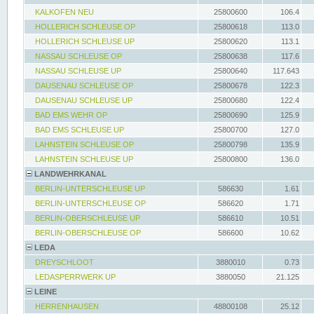
KALKOFEN NEU
25800600
106.4
HOLLERICH SCHLEUSE OP
25800618
113.0
HOLLERICH SCHLEUSE UP
25800620
113.1
NASSAU SCHLEUSE OP
25800638
117.6
NASSAU SCHLEUSE UP
25800640
117.643
DAUSENAU SCHLEUSE OP
25800678
122.3
DAUSENAU SCHLEUSE UP
25800680
122.4
BAD EMS WEHR OP
25800690
125.9
BAD EMS SCHLEUSE UP
25800700
127.0
LAHNSTEIN SCHLEUSE OP
25800798
135.9
LAHNSTEIN SCHLEUSE UP
25800800
136.0
LANDWEHRKANAL
BERLIN-UNTERSCHLEUSE UP
586630
1.61
BERLIN-UNTERSCHLEUSE OP
586620
1.71
BERLIN-OBERSCHLEUSE UP
586610
10.51
BERLIN-OBERSCHLEUSE OP
586600
10.62
LEDA
DREYSCHLOOT
3880010
0.73
LEDASPERRWERK UP
3880050
21.125
LEINE
HERRENHAUSEN
48800108
25.12