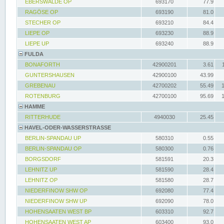
EBERSWALDE OP
693170
77.9
RAGÖSE OP
693190
81.0
STECHER OP
693210
84.4
LIEPE OP
693230
88.9
LIEPE UP
693240
88.9
FULDA
BONAFORTH
42900201
3.61
GUNTERSHAUSEN
42900100
43.99
GREBENAU
42700202
55.49
ROTENBURG
42700100
95.69
HAMME
RITTERHUDE
4940030
25.45
HAVEL-ODER-WASSERSTRASSE
BERLIN-SPANDAU UP
580310
0.55
BERLIN-SPANDAU OP
580300
0.76
BORGSDORF
581591
20.3
LEHNITZ UP
581590
28.4
LEHNITZ OP
581580
28.7
NIEDERFINOW SHW OP
692080
77.4
NIEDERFINOW SHW UP
692090
78.0
HOHENSAATEN WEST BP
603310
92.7
HOHENSAATEN WEST AP
603400
93.0