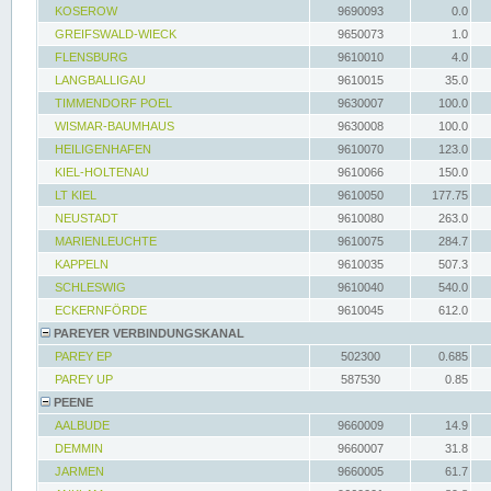
KOSEROW
9690093
0.0
GREIFSWALD-WIECK
9650073
1.0
FLENSBURG
9610010
4.0
LANGBALLIGAU
9610015
35.0
TIMMENDORF POEL
9630007
100.0
WISMAR-BAUMHAUS
9630008
100.0
HEILIGENHAFEN
9610070
123.0
KIEL-HOLTENAU
9610066
150.0
LT KIEL
9610050
177.75
NEUSTADT
9610080
263.0
MARIENLEUCHTE
9610075
284.7
KAPPELN
9610035
507.3
SCHLESWIG
9610040
540.0
ECKERNFÖRDE
9610045
612.0
PAREYER VERBINDUNGSKANAL
PAREY EP
502300
0.685
PAREY UP
587530
0.85
PEENE
AALBUDE
9660009
14.9
DEMMIN
9660007
31.8
JARMEN
9660005
61.7