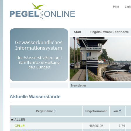
Hilfe
Link
Start
Pegelauswahl über Karte
Newsletter
Aktuelle Wasserstände
Pegelname
Pegelnummer
km
ALLER
CELLE
48300105
1.74