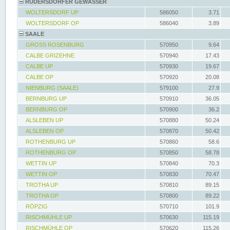
RÜDERSDORFER GEWÄSSER
WOLTERSDORF UP
586050
3.71
WOLTERSDORF OP
586040
3.89
SAALE
GROSS ROSENBURG
570950
9.64
CALBE GRIZEHNE
570940
17.43
CALBE UP
570930
19.67
CALBE OP
570920
20.08
NIENBURG (SAALE)
579100
27.9
BERNBURG UP
570910
36.05
BERNBURG OP
570900
36.2
ALSLEBEN UP
570880
50.24
ALSLEBEN OP
570870
50.42
ROTHENBURG UP
570860
58.6
ROTHENBURG OP
570850
58.78
WETTIN UP
570840
70.3
WETTIN OP
570830
70.47
TROTHA UP
570810
89.15
TROTHA OP
570800
89.22
RÖPZIG
570710
101.9
RISCHMÜHLE UP
570630
115.19
RISCHMÜHLE OP
570620
115.26