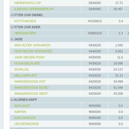
FAHRENHOLZ UP
5940060
17.71
ILMENAU SPERRWERK AP
5940080
28.467
ITTER ZUR DIEMEL
KOTTHAUSEN
44100013
3.4
ITTER ZUR EDER
HERZHAUSEN
42800218
1.3
JADE
WHV ALTER VORHAFEN
9440020
1.565
WHV NEUER VORHAFEN
9440030
4.053
JADE-WESER-PORT
9430050
11.6
HOOKSIELPLATE
9430020
18.098
SCHILLIG
9430030
24.137
MELLUMPLATE
9420010
31.13
WANGEROOGE OST
9420020
34.999
WANGEROOGE NORD
9420030
41.049
WANGEROOGE WEST
9420040
43.208
KLEINES HAFF
WOLGAST
9650080
0.0
KARNIN
9690084
0.0
KARLSHAGEN
9690085
0.0
UECKERMÜNDE
9690088
0.0