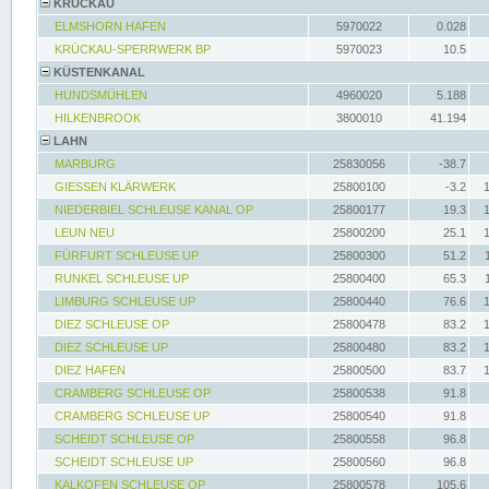
KRÜCKAU
ELMSHORN HAFEN
5970022
0.028
KRÜCKAU-SPERRWERK BP
5970023
10.5
KÜSTENKANAL
HUNDSMÜHLEN
4960020
5.188
HILKENBROOK
3800010
41.194
LAHN
MARBURG
25830056
-38.7
GIESSEN KLÄRWERK
25800100
-3.2
NIEDERBIEL SCHLEUSE KANAL OP
25800177
19.3
LEUN NEU
25800200
25.1
FÜRFURT SCHLEUSE UP
25800300
51.2
RUNKEL SCHLEUSE UP
25800400
65.3
LIMBURG SCHLEUSE UP
25800440
76.6
DIEZ SCHLEUSE OP
25800478
83.2
DIEZ SCHLEUSE UP
25800480
83.2
DIEZ HAFEN
25800500
83.7
CRAMBERG SCHLEUSE OP
25800538
91.8
CRAMBERG SCHLEUSE UP
25800540
91.8
SCHEIDT SCHLEUSE OP
25800558
96.8
SCHEIDT SCHLEUSE UP
25800560
96.8
KALKOFEN SCHLEUSE OP
25800578
105.6