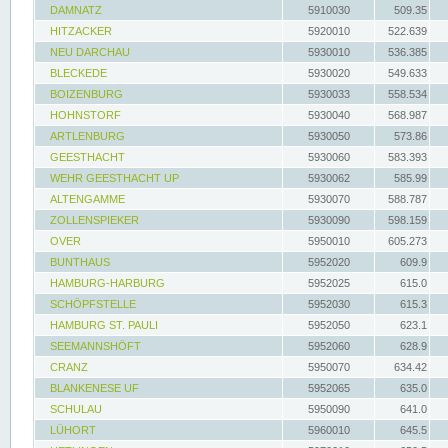
DAMNATZ
5910030
509.35
HITZACKER
5920010
522.639
NEU DARCHAU
5930010
536.385
BLECKEDE
5930020
549.633
BOIZENBURG
5930033
558.534
HOHNSTORF
5930040
568.987
ARTLENBURG
5930050
573.86
GEESTHACHT
5930060
583.393
WEHR GEESTHACHT UP
5930062
585.99
ALTENGAMME
5930070
588.787
ZOLLENSPIEKER
5930090
598.159
OVER
5950010
605.273
BUNTHAUS
5952020
609.9
HAMBURG-HARBURG
5952025
615.0
SCHÖPFSTELLE
5952030
615.3
HAMBURG ST. PAULI
5952050
623.1
SEEMANNSHÖFT
5952060
628.9
CRANZ
5950070
634.42
BLANKENESE UF
5952065
635.0
SCHULAU
5950090
641.0
LÜHORT
5960010
645.5