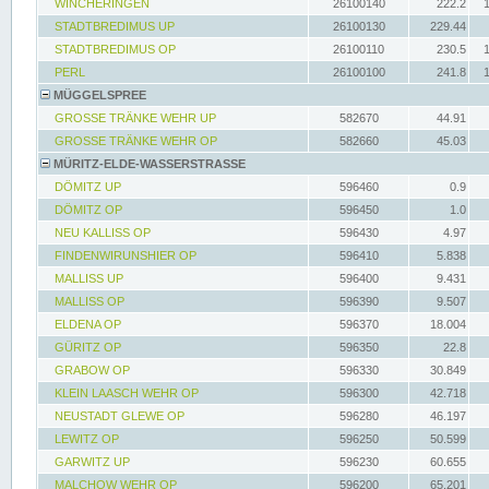
WINCHERINGEN
26100140
222.2
STADTBREDIMUS UP
26100130
229.44
STADTBREDIMUS OP
26100110
230.5
PERL
26100100
241.8
MÜGGELSPREE
GROSSE TRÄNKE WEHR UP
582670
44.91
GROSSE TRÄNKE WEHR OP
582660
45.03
MÜRITZ-ELDE-WASSERSTRASSE
DÖMITZ UP
596460
0.9
DÖMITZ OP
596450
1.0
NEU KALLISS OP
596430
4.97
FINDENWIRUNSHIER OP
596410
5.838
MALLISS UP
596400
9.431
MALLISS OP
596390
9.507
ELDENA OP
596370
18.004
GÜRITZ OP
596350
22.8
GRABOW OP
596330
30.849
KLEIN LAASCH WEHR OP
596300
42.718
NEUSTADT GLEWE OP
596280
46.197
LEWITZ OP
596250
50.599
GARWITZ UP
596230
60.655
MALCHOW WEHR OP
596200
65.201