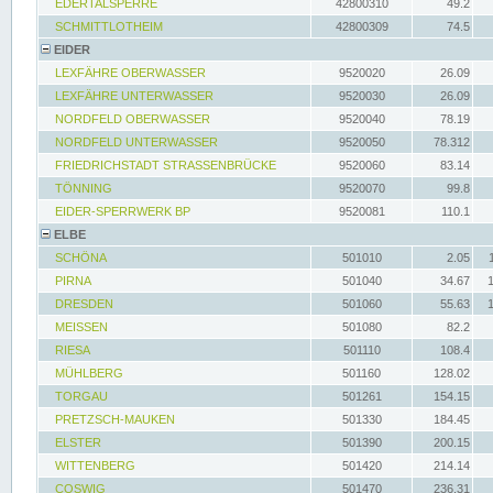
EDERTALSPERRE
42800310
49.2
SCHMITTLOTHEIM
42800309
74.5
EIDER
LEXFÄHRE OBERWASSER
9520020
26.09
LEXFÄHRE UNTERWASSER
9520030
26.09
NORDFELD OBERWASSER
9520040
78.19
NORDFELD UNTERWASSER
9520050
78.312
FRIEDRICHSTADT STRASSENBRÜCKE
9520060
83.14
TÖNNING
9520070
99.8
EIDER-SPERRWERK BP
9520081
110.1
ELBE
SCHÖNA
501010
2.05
PIRNA
501040
34.67
DRESDEN
501060
55.63
MEISSEN
501080
82.2
RIESA
501110
108.4
MÜHLBERG
501160
128.02
TORGAU
501261
154.15
PRETZSCH-MAUKEN
501330
184.45
ELSTER
501390
200.15
WITTENBERG
501420
214.14
COSWIG
501470
236.31