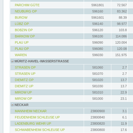
PARCHIM GÜTE
5961801
72.567
NEUBURG OP
596160
83.362
BUROW
5961601
88.39
LÜBZ OP
596140
98.977
BOBZIN OP
596120
103.8
BARKOW OP
596100
114.086
PLAU UP
596090
120.004
PLAU OP
596080
120.08
WAREN
596030
151.975
MÜRITZ-HAVEL-WASSERSTRASSE
STRASEN OP
581060
2.7
STRASEN UP
581070
2.7
DIEMITZ OP
581020
13.7
DIEMITZ UP
581030
13.7
MIROW UP
581010
22.9
MIROW OP
581000
23.1
NECKAR
MANNHEIM NECKAR
23800900
3.1
FEUDENHEIM SCHLEUSE UP
23800840
6.1
LADENBURG WEHR UP
23800820
11.9
SCHWABENHEIM SCHLEUSE UP
23800800
17.6