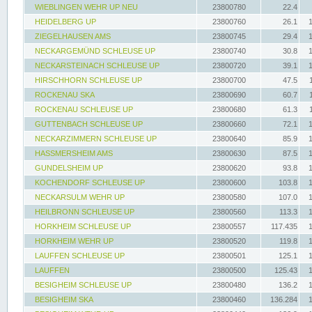
WIEBLINGEN WEHR UP NEU
23800780
22.4
HEIDELBERG UP
23800760
26.1
ZIEGELHAUSEN AMS
23800745
29.4
NECKARGEMÜND SCHLEUSE UP
23800740
30.8
NECKARSTEINACH SCHLEUSE UP
23800720
39.1
HIRSCHHORN SCHLEUSE UP
23800700
47.5
ROCKENAU SKA
23800690
60.7
ROCKENAU SCHLEUSE UP
23800680
61.3
GUTTENBACH SCHLEUSE UP
23800660
72.1
NECKARZIMMERN SCHLEUSE UP
23800640
85.9
HASSMERSHEIM AMS
23800630
87.5
GUNDELSHEIM UP
23800620
93.8
KOCHENDORF SCHLEUSE UP
23800600
103.8
NECKARSULM WEHR UP
23800580
107.0
HEILBRONN SCHLEUSE UP
23800560
113.3
HORKHEIM SCHLEUSE UP
23800557
117.435
HORKHEIM WEHR UP
23800520
119.8
LAUFFEN SCHLEUSE UP
23800501
125.1
LAUFFEN
23800500
125.43
BESIGHEIM SCHLEUSE UP
23800480
136.2
BESIGHEIM SKA
23800460
136.284