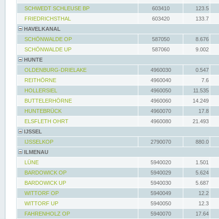
SCHWEDT SCHLEUSE BP
603410
123.5
FRIEDRICHSTHAL
603420
133.7
HAVELKANAL
SCHÖNWALDE OP
587050
8.676
SCHÖNWALDE UP
587060
9.002
HUNTE
OLDENBURG-DRIELAKE
4960030
0.547
REITHÖRNE
4960040
7.6
HOLLERSIEL
4960050
11.535
BUTTELERHÖRNE
4960060
14.249
HUNTEBRÜCK
4960070
17.8
ELSFLETH OHRT
4960080
21.493
IJSSEL
IJSSELKOP
2790070
880.0
ILMENAU
LÜNE
5940020
1.501
BARDOWICK OP
5940029
5.624
BARDOWICK UP
5940030
5.687
WITTORF OP
5940049
12.2
WITTORF UP
5940050
12.3
FAHRENHOLZ OP
5940070
17.64