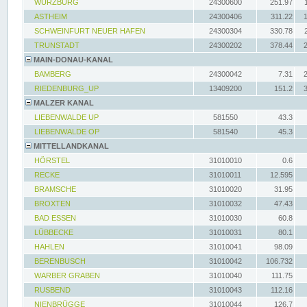
WÜRZBURG
24300600
251.97
ASTHEIM
24300406
311.22
SCHWEINFURT NEUER HAFEN
24300304
330.78
TRUNSTADT
24300202
378.44
MAIN-DONAU-KANAL
BAMBERG
24300042
7.31
RIEDENBURG_UP
13409200
151.2
MALZER KANAL
LIEBENWALDE UP
581550
43.3
LIEBENWALDE OP
581540
45.3
MITTELLANDKANAL
HÖRSTEL
31010010
0.6
RECKE
31010011
12.595
BRAMSCHE
31010020
31.95
BROXTEN
31010032
47.43
BAD ESSEN
31010030
60.8
LÜBBECKE
31010031
80.1
HAHLEN
31010041
98.09
BERENBUSCH
31010042
106.732
WARBER GRABEN
31010040
111.75
RUSBEND
31010043
112.16
NIENBRÜGGE
31010044
126.7