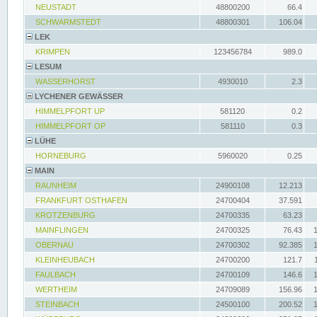
NEUSTADT
48800200
66.4
SCHWARMSTEDT
48800301
106.04
LEK
KRIMPEN
123456784
989.0
LESUM
WASSERHORST
4930010
2.3
LYCHENER GEWÄSSER
HIMMELPFORT UP
581120
0.2
HIMMELPFORT OP
581110
0.3
LÜHE
HORNEBURG
5960020
0.25
MAIN
RAUNHEIM
24900108
12.213
FRANKFURT OSTHAFEN
24700404
37.591
KROTZENBURG
24700335
63.23
MAINFLINGEN
24700325
76.43
OBERNAU
24700302
92.385
KLEINHEUBACH
24700200
121.7
FAULBACH
24700109
146.6
WERTHEIM
24709089
156.96
STEINBACH
24500100
200.52