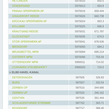
HETLINGEN
5970010
650.5
STADERSAND
5970013
654.9
PINNAU-SPERRWERK AP
5970019
658.444
GRAUERORT REEDE
5970026
660.738
KRÜCKAU-SPERRWERK AP
5970024
663.3
KOLLMAR
5970025
666.9
KRAUTSAND REEDE
5970031
671.787
GLÜCKSTADT
5970035
674.0
STÖR-SPERRWERK AP
5970041
678.636
BROKDORF
5970050
684.2
BRUNSBÜTTEL MPM
5970094
695.214
OSTERIFF MPM
5970096
703.44
OTTERNDORF MPM
5990011
714.02
CUXHAVEN STEUBENHÖFT
5990020
724.0
ELBE-HAVEL-KANAL
DETERSHAGEN
587505
326.83
BURG
587507
332.54
ZERBEN OP
587510
344.686
ZERBEN UP
587520
346.162
GENTHIN
587535
361.444
SCHLAGENTHINER STREMME
587702
363.71
ROSSDORF
587717
368.45