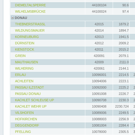
DIEMELTALSPERRE
44100104
90.6
WILHELMSBRÜCKE
44100024
97.4
DONAU
THEBNERSTRASSL
42015
1879.2
WILDUNGSMAUER
42014
1894.7
KORNEUBURG
42013
1941.5
DÜRNSTEIN
42012
2009.2
KIENSTOCK
42011
2015.2
GREIN
420091
2079.1
MAUTHAUSEN
42009
2111.0
WILHERING
420061
2144.1
ERLAU
10096001
2214.5
ACHLEITEN
10094006
2223.1
PASSAU ILZSTADT
10092000
2225.2
PASSAU DONAU
10091008
2226.7
KACHLET SCHLEUSE UP
10090708
2230.3
KACHLET WEHR UP
10090408
2230.724
VILSHOFEN
10089006
2249.5
HOFKIRCHEN
10088003
2256.9
DEGGENDORF
10081004
2284.4
PFELLING
10078000
2305.5