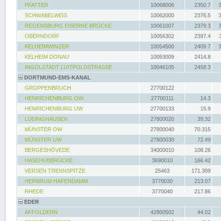
PFATTER
10068006
2350.7
SCHWABELWEIS
10062000
2376.5
REGENSBURG EISERNE BRÜCKE
10061007
2379.3
OBERNDORF
10056302
2397.4
KELHEIMWINZER
10054500
2409.7
KELHEIM DONAU
10053009
2414.8
INGOLSTADT LUITPOLDSTRASSE
10046105
2458.3
DORTMUND-EMS-KANAL
GROPPENBRUCH
27700122
HENRICHENBURG OW
27700111
14.3
HENRICHENBURG UW
27700133
15.9
LÜDINGHAUSEN
27800020
39.32
MÜNSTER OW
27800040
70.315
MÜNSTER UW
27800030
72.49
BERGESHÖVEDE
34000010
108.26
HASEHUBBRÜCKE
3690010
166.42
VERSEN TRENNSPITZE
25463
171.309
HERBRUM HAFENDAMM
3770030
213.07
RHEDE
3770040
217.86
EDER
AFFOLDERN
42800502
44.02