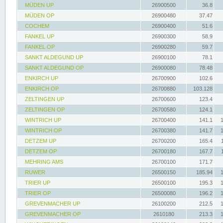
MÜDEN UP
26900500
36.8
MÜDEN OP
26900480
37.47
COCHEM
26900400
51.6
FANKEL UP
26900300
58.9
FANKEL OP
26900280
59.7
SANKT ALDEGUND UP
26900100
78.1
SANKT ALDEGUND OP
26900080
78.48
ENKIRCH UP
26700900
102.6
ENKIRCH OP
26700880
103.128
ZELTINGEN UP
26700600
123.4
ZELTINGEN OP
26700580
124.1
WINTRICH UP
26700400
141.1
WINTRICH OP
26700380
141.7
DETZEM UP
26700200
165.4
DETZEM OP
26700180
167.7
MEHRING AMS
26700100
171.7
RUWER
26500150
185.94
TRIER UP
26500100
195.3
TRIER OP
26500080
196.2
GREVENMACHER UP
26100200
212.5
GREVENMACHER OP
2610180
213.3