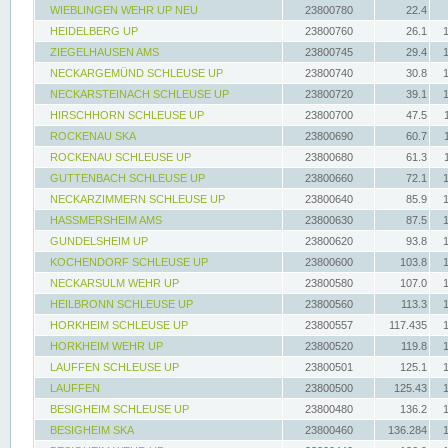
WIEBLINGEN WEHR UP NEU
23800780
22.4
HEIDELBERG UP
23800760
26.1
ZIEGELHAUSEN AMS
23800745
29.4
NECKARGEMÜND SCHLEUSE UP
23800740
30.8
NECKARSTEINACH SCHLEUSE UP
23800720
39.1
HIRSCHHORN SCHLEUSE UP
23800700
47.5
ROCKENAU SKA
23800690
60.7
ROCKENAU SCHLEUSE UP
23800680
61.3
GUTTENBACH SCHLEUSE UP
23800660
72.1
NECKARZIMMERN SCHLEUSE UP
23800640
85.9
HASSMERSHEIM AMS
23800630
87.5
GUNDELSHEIM UP
23800620
93.8
KOCHENDORF SCHLEUSE UP
23800600
103.8
NECKARSULM WEHR UP
23800580
107.0
HEILBRONN SCHLEUSE UP
23800560
113.3
HORKHEIM SCHLEUSE UP
23800557
117.435
HORKHEIM WEHR UP
23800520
119.8
LAUFFEN SCHLEUSE UP
23800501
125.1
LAUFFEN
23800500
125.43
BESIGHEIM SCHLEUSE UP
23800480
136.2
BESIGHEIM SKA
23800460
136.284