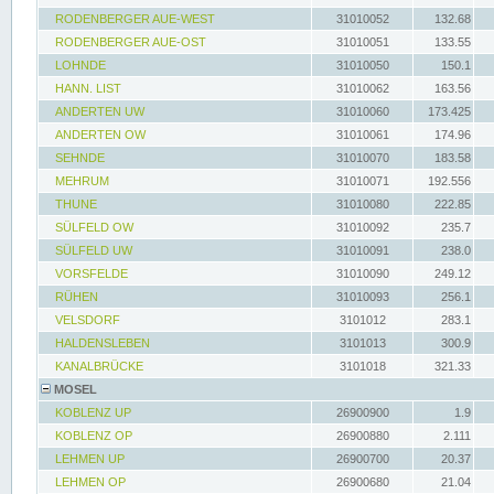
RODENBERGER AUE-WEST
31010052
132.68
RODENBERGER AUE-OST
31010051
133.55
LOHNDE
31010050
150.1
HANN. LIST
31010062
163.56
ANDERTEN UW
31010060
173.425
ANDERTEN OW
31010061
174.96
SEHNDE
31010070
183.58
MEHRUM
31010071
192.556
THUNE
31010080
222.85
SÜLFELD OW
31010092
235.7
SÜLFELD UW
31010091
238.0
VORSFELDE
31010090
249.12
RÜHEN
31010093
256.1
VELSDORF
3101012
283.1
HALDENSLEBEN
3101013
300.9
KANALBRÜCKE
3101018
321.33
MOSEL
KOBLENZ UP
26900900
1.9
KOBLENZ OP
26900880
2.111
LEHMEN UP
26900700
20.37
LEHMEN OP
26900680
21.04