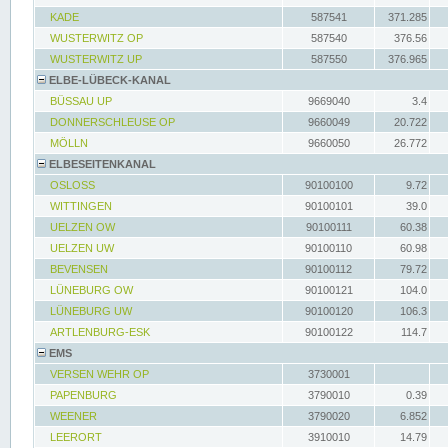
KADE
587541
371.285
WUSTERWITZ OP
587540
376.56
WUSTERWITZ UP
587550
376.965
ELBE-LÜBECK-KANAL
BÜSSAU UP
9669040
3.4
DONNERSCHLEUSE OP
9660049
20.722
MÖLLN
9660050
26.772
ELBESEITENKANAL
OSLOSS
90100100
9.72
WITTINGEN
90100101
39.0
UELZEN OW
90100111
60.38
UELZEN UW
90100110
60.98
BEVENSEN
90100112
79.72
LÜNEBURG OW
90100121
104.0
LÜNEBURG UW
90100120
106.3
ARTLENBURG-ESK
90100122
114.7
EMS
VERSEN WEHR OP
3730001
PAPENBURG
3790010
0.39
WEENER
3790020
6.852
LEERORT
3910010
14.79