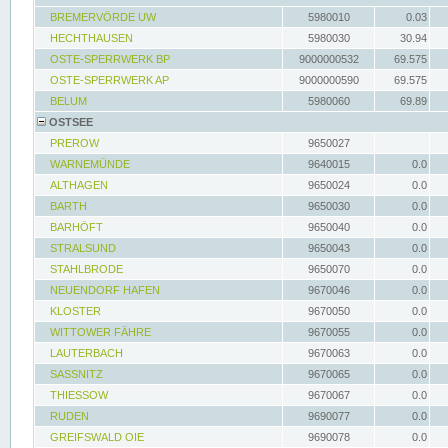
BREMERVÖRDE UW
5980010
0.03
HECHTHAUSEN
5980030
30.94
OSTE-SPERRWERK BP
9000000532
69.575
OSTE-SPERRWERK AP
9000000590
69.575
BELUM
5980060
69.89
OSTSEE
PREROW
9650027
WARNEMÜNDE
9640015
0.0
ALTHAGEN
9650024
0.0
BARTH
9650030
0.0
BARHÖFT
9650040
0.0
STRALSUND
9650043
0.0
STAHLBRODE
9650070
0.0
NEUENDORF HAFEN
9670046
0.0
KLOSTER
9670050
0.0
WITTOWER FÄHRE
9670055
0.0
LAUTERBACH
9670063
0.0
SASSNITZ
9670065
0.0
THIESSOW
9670067
0.0
RUDEN
9690077
0.0
GREIFSWALD OIE
9690078
0.0