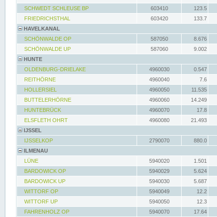
SCHWEDT SCHLEUSE BP
603410
123.5
FRIEDRICHSTHAL
603420
133.7
HAVELKANAL
SCHÖNWALDE OP
587050
8.676
SCHÖNWALDE UP
587060
9.002
HUNTE
OLDENBURG-DRIELAKE
4960030
0.547
REITHÖRNE
4960040
7.6
HOLLERSIEL
4960050
11.535
BUTTELERHÖRNE
4960060
14.249
HUNTEBRÜCK
4960070
17.8
ELSFLETH OHRT
4960080
21.493
IJSSEL
IJSSELKOP
2790070
880.0
ILMENAU
LÜNE
5940020
1.501
BARDOWICK OP
5940029
5.624
BARDOWICK UP
5940030
5.687
WITTORF OP
5940049
12.2
WITTORF UP
5940050
12.3
FAHRENHOLZ OP
5940070
17.64