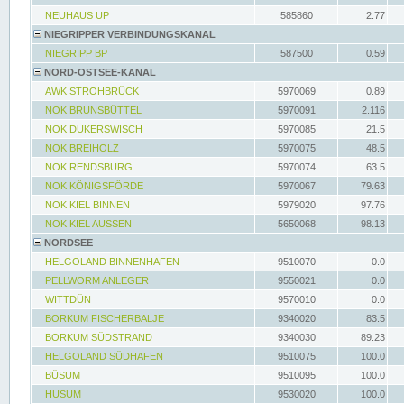
NEUHAUS UP
585860
2.77
NIEGRIPPER VERBINDUNGSKANAL
NIEGRIPP BP
587500
0.59
NORD-OSTSEE-KANAL
AWK STROHBRÜCK
5970069
0.89
NOK BRUNSBÜTTEL
5970091
2.116
NOK DÜKERSWISCH
5970085
21.5
NOK BREIHOLZ
5970075
48.5
NOK RENDSBURG
5970074
63.5
NOK KÖNIGSFÖRDE
5970067
79.63
NOK KIEL BINNEN
5979020
97.76
NOK KIEL AUSSEN
5650068
98.13
NORDSEE
HELGOLAND BINNENHAFEN
9510070
0.0
PELLWORM ANLEGER
9550021
0.0
WITTDÜN
9570010
0.0
BORKUM FISCHERBALJE
9340020
83.5
BORKUM SÜDSTRAND
9340030
89.23
HELGOLAND SÜDHAFEN
9510075
100.0
BÜSUM
9510095
100.0
HUSUM
9530020
100.0