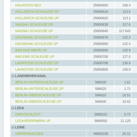
KALKOFEN NEU
25800600
106.4
HOLLERICH SCHLEUSE OP
25800618
113.0
HOLLERICH SCHLEUSE UP
25800620
113.1
NASSAU SCHLEUSE OP
25800638
117.6
NASSAU SCHLEUSE UP
25800640
117.643
DAUSENAU SCHLEUSE OP
25800678
122.3
DAUSENAU SCHLEUSE UP
25800680
122.4
BAD EMS WEHR OP
25800690
125.9
BAD EMS SCHLEUSE UP
25800700
127.0
LAHNSTEIN SCHLEUSE OP
25800798
135.9
LAHNSTEIN SCHLEUSE UP
25800800
136.0
LANDWEHRKANAL
BERLIN-UNTERSCHLEUSE UP
586630
1.61
BERLIN-UNTERSCHLEUSE OP
586620
1.71
BERLIN-OBERSCHLEUSE UP
586610
10.51
BERLIN-OBERSCHLEUSE OP
586600
10.62
LEDA
DREYSCHLOOT
3880010
0.73
LEDASPERRWERK UP
3880050
21.125
LEINE
HERRENHAUSEN
48800108
25.12