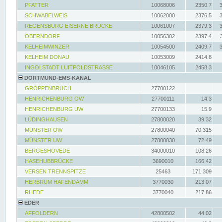
PFATTER
10068006
2350.7
SCHWABELWEIS
10062000
2376.5
REGENSBURG EISERNE BRÜCKE
10061007
2379.3
OBERNDORF
10056302
2397.4
KELHEIMWINZER
10054500
2409.7
KELHEIM DONAU
10053009
2414.8
INGOLSTADT LUITPOLDSTRASSE
10046105
2458.3
DORTMUND-EMS-KANAL
GROPPENBRUCH
27700122
HENRICHENBURG OW
27700111
14.3
HENRICHENBURG UW
27700133
15.9
LÜDINGHAUSEN
27800020
39.32
MÜNSTER OW
27800040
70.315
MÜNSTER UW
27800030
72.49
BERGESHÖVEDE
34000010
108.26
HASEHUBBRÜCKE
3690010
166.42
VERSEN TRENNSPITZE
25463
171.309
HERBRUM HAFENDAMM
3770030
213.07
RHEDE
3770040
217.86
EDER
AFFOLDERN
42800502
44.02