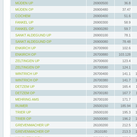
MÜDEN UP
26900500
36.8
MÜDEN OP
26900480
37.47
COCHEM
26900400
51.6
FANKEL UP
26900300
58.9
FANKEL OP
26900280
59.7
SANKT ALDEGUND UP
26900100
78.1
SANKT ALDEGUND OP
26900080
78.48
ENKIRCH UP
26700900
102.6
ENKIRCH OP
26700880
103.128
ZELTINGEN UP
26700600
123.4
ZELTINGEN OP
26700580
124.1
WINTRICH UP
26700400
141.1
WINTRICH OP
26700380
141.7
DETZEM UP
26700200
165.4
DETZEM OP
26700180
167.7
MEHRING AMS
26700100
171.7
RUWER
26500150
185.94
TRIER UP
26500100
195.3
TRIER OP
26500080
196.2
GREVENMACHER UP
26100200
212.5
GREVENMACHER OP
2610180
213.3