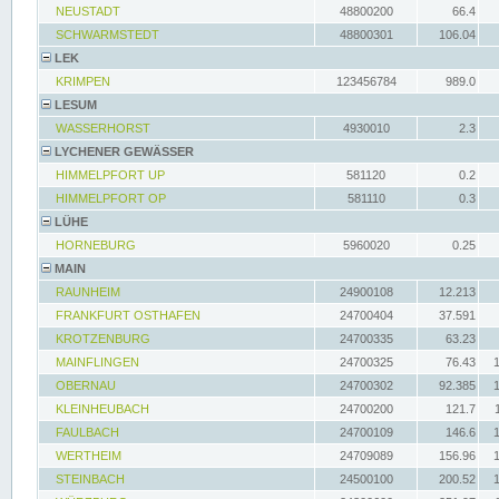
NEUSTADT
48800200
66.4
SCHWARMSTEDT
48800301
106.04
LEK
KRIMPEN
123456784
989.0
LESUM
WASSERHORST
4930010
2.3
LYCHENER GEWÄSSER
HIMMELPFORT UP
581120
0.2
HIMMELPFORT OP
581110
0.3
LÜHE
HORNEBURG
5960020
0.25
MAIN
RAUNHEIM
24900108
12.213
FRANKFURT OSTHAFEN
24700404
37.591
KROTZENBURG
24700335
63.23
MAINFLINGEN
24700325
76.43
OBERNAU
24700302
92.385
KLEINHEUBACH
24700200
121.7
FAULBACH
24700109
146.6
WERTHEIM
24709089
156.96
STEINBACH
24500100
200.52