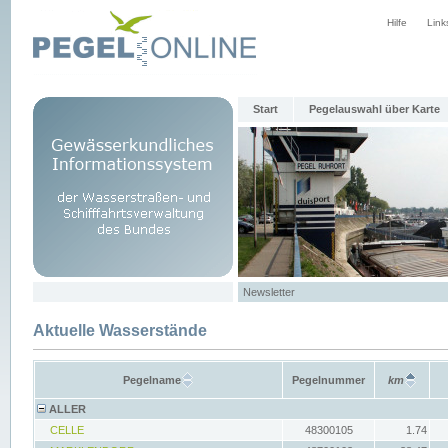
Hilfe
Link
Start
Pegelauswahl über Karte
Newsletter
Aktuelle Wasserstände
Pegelname
Pegelnummer
km
ALLER
CELLE
48300105
1.74