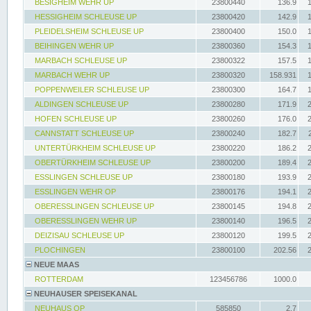
BESIGHEIM WEHR UP
23800440
136.9
HESSIGHEIM SCHLEUSE UP
23800420
142.9
PLEIDELSHEIM SCHLEUSE UP
23800400
150.0
BEIHINGEN WEHR UP
23800360
154.3
MARBACH SCHLEUSE UP
23800322
157.5
MARBACH WEHR UP
23800320
158.931
POPPENWEILER SCHLEUSE UP
23800300
164.7
ALDINGEN SCHLEUSE UP
23800280
171.9
HOFEN SCHLEUSE UP
23800260
176.0
CANNSTATT SCHLEUSE UP
23800240
182.7
UNTERTÜRKHEIM SCHLEUSE UP
23800220
186.2
OBERTÜRKHEIM SCHLEUSE UP
23800200
189.4
ESSLINGEN SCHLEUSE UP
23800180
193.9
ESSLINGEN WEHR OP
23800176
194.1
OBERESSLINGEN SCHLEUSE UP
23800145
194.8
OBERESSLINGEN WEHR UP
23800140
196.5
DEIZISAU SCHLEUSE UP
23800120
199.5
PLOCHINGEN
23800100
202.56
NEUE MAAS
ROTTERDAM
123456786
1000.0
NEUHAUSER SPEISEKANAL
NEUHAUS OP
585850
2.7