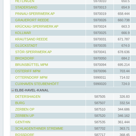
HETLINGEN
5970010
650.5
STADERSAND
5970013
654.9
PINNAU-SPERRWERK AP
5970019
658.444
GRAUERORT REEDE
5970026
660.738
KRÜCKAU-SPERRWERK AP
5970024
663.3
KOLLMAR
5970025
666.9
KRAUTSAND REEDE
5970031
671.787
GLÜCKSTADT
5970035
674.0
STÖR-SPERRWERK AP
5970041
678.636
BROKDORF
5970050
684.2
BRUNSBÜTTEL MPM
5970094
695.214
OSTERIFF MPM
5970096
703.44
OTTERNDORF MPM
5990011
714.02
CUXHAVEN STEUBENHÖFT
5990020
724.0
ELBE-HAVEL-KANAL
DETERSHAGEN
587505
326.83
BURG
587507
332.54
ZERBEN OP
587510
344.686
ZERBEN UP
587520
346.162
GENTHIN
587535
361.444
SCHLAGENTHINER STREMME
587702
363.71
ROSSDORF
587717
368.45