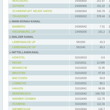
WÜRZBURG
24300600
251.97
ASTHEIM
24300406
311.22
SCHWEINFURT NEUER HAFEN
24300304
330.78
TRUNSTADT
24300202
378.44
MAIN-DONAU-KANAL
BAMBERG
24300042
7.31
RIEDENBURG_UP
13409200
151.2
MALZER KANAL
LIEBENWALDE UP
581550
43.3
LIEBENWALDE OP
581540
45.3
MITTELLANDKANAL
HÖRSTEL
31010010
0.6
RECKE
31010011
12.595
BRAMSCHE
31010020
31.95
BROXTEN
31010032
47.43
BAD ESSEN
31010030
60.8
LÜBBECKE
31010031
80.1
HAHLEN
31010041
98.09
BERENBUSCH
31010042
106.732
WARBER GRABEN
31010040
111.75
RUSBEND
31010043
112.16
NIENBRÜGGE
31010044
126.7