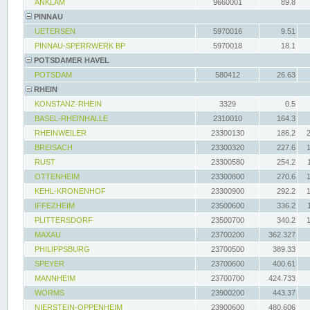
ANKLAM
9660001
89.8
PINNAU
UETERSEN
5970016
9.51
PINNAU-SPERRWERK BP
5970018
18.1
POTSDAMER HAVEL
POTSDAM
580412
26.63
RHEIN
KONSTANZ-RHEIN
3329
0.5
BASEL-RHEINHALLE
2310010
164.3
RHEINWEILER
23300130
186.2
BREISACH
23300320
227.6
RUST
23300580
254.2
OTTENHEIM
23300800
270.6
KEHL-KRONENHOF
23300900
292.2
IFFEZHEIM
23500600
336.2
PLITTERSDORF
23500700
340.2
MAXAU
23700200
362.327
PHILIPPSBURG
23700500
389.33
SPEYER
23700600
400.61
MANNHEIM
23700700
424.733
WORMS
23900200
443.37
NIERSTEIN-OPPENHEIM
23900600
480.606