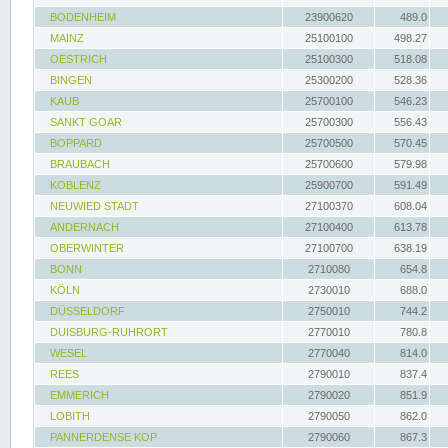
BODENHEIM
23900620
489.0
MAINZ
25100100
498.27
OESTRICH
25100300
518.08
BINGEN
25300200
528.36
KAUB
25700100
546.23
SANKT GOAR
25700300
556.43
BOPPARD
25700500
570.45
BRAUBACH
25700600
579.98
KOBLENZ
25900700
591.49
NEUWIED STADT
27100370
608.04
ANDERNACH
27100400
613.78
OBERWINTER
27100700
638.19
BONN
2710080
654.8
KÖLN
2730010
688.0
DÜSSELDORF
2750010
744.2
DUISBURG-RUHRORT
2770010
780.8
WESEL
2770040
814.0
REES
2790010
837.4
EMMERICH
2790020
851.9
LOBITH
2790050
862.0
PANNERDENSE KOP
2790060
867.3