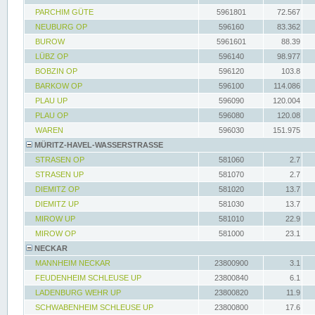
PARCHIM GÜTE
5961801
72.567
NEUBURG OP
596160
83.362
BUROW
5961601
88.39
LÜBZ OP
596140
98.977
BOBZIN OP
596120
103.8
BARKOW OP
596100
114.086
PLAU UP
596090
120.004
PLAU OP
596080
120.08
WAREN
596030
151.975
MÜRITZ-HAVEL-WASSERSTRASSE
STRASEN OP
581060
2.7
STRASEN UP
581070
2.7
DIEMITZ OP
581020
13.7
DIEMITZ UP
581030
13.7
MIROW UP
581010
22.9
MIROW OP
581000
23.1
NECKAR
MANNHEIM NECKAR
23800900
3.1
FEUDENHEIM SCHLEUSE UP
23800840
6.1
LADENBURG WEHR UP
23800820
11.9
SCHWABENHEIM SCHLEUSE UP
23800800
17.6