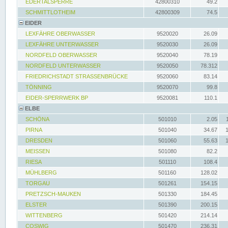
EDERTALSPERRE
42800310
49.2
SCHMITTLOTHEIM
42800309
74.5
EIDER
LEXFÄHRE OBERWASSER
9520020
26.09
LEXFÄHRE UNTERWASSER
9520030
26.09
NORDFELD OBERWASSER
9520040
78.19
NORDFELD UNTERWASSER
9520050
78.312
FRIEDRICHSTADT STRASSENBRÜCKE
9520060
83.14
TÖNNING
9520070
99.8
EIDER-SPERRWERK BP
9520081
110.1
ELBE
SCHÖNA
501010
2.05
PIRNA
501040
34.67
DRESDEN
501060
55.63
MEISSEN
501080
82.2
RIESA
501110
108.4
MÜHLBERG
501160
128.02
TORGAU
501261
154.15
PRETZSCH-MAUKEN
501330
184.45
ELSTER
501390
200.15
WITTENBERG
501420
214.14
COSWIG
501470
236.31