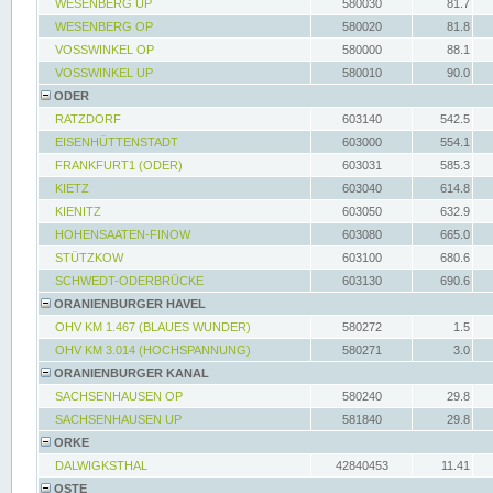
WESENBERG UP
580030
81.7
WESENBERG OP
580020
81.8
VOSSWINKEL OP
580000
88.1
VOSSWINKEL UP
580010
90.0
ODER
RATZDORF
603140
542.5
EISENHÜTTENSTADT
603000
554.1
FRANKFURT1 (ODER)
603031
585.3
KIETZ
603040
614.8
KIENITZ
603050
632.9
HOHENSAATEN-FINOW
603080
665.0
STÜTZKOW
603100
680.6
SCHWEDT-ODERBRÜCKE
603130
690.6
ORANIENBURGER HAVEL
OHV KM 1.467 (BLAUES WUNDER)
580272
1.5
OHV KM 3.014 (HOCHSPANNUNG)
580271
3.0
ORANIENBURGER KANAL
SACHSENHAUSEN OP
580240
29.8
SACHSENHAUSEN UP
581840
29.8
ORKE
DALWIGKSTHAL
42840453
11.41
OSTE