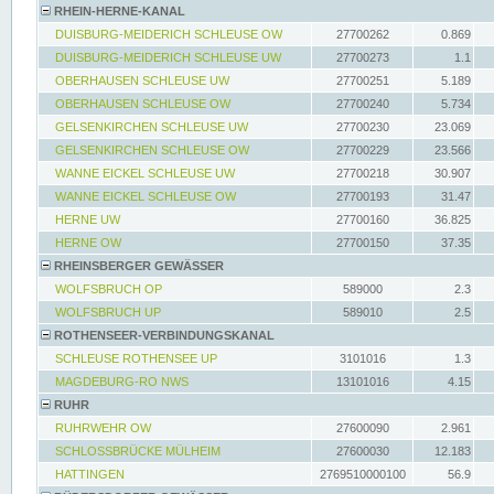
RHEIN-HERNE-KANAL
DUISBURG-MEIDERICH SCHLEUSE OW
27700262
0.869
DUISBURG-MEIDERICH SCHLEUSE UW
27700273
1.1
OBERHAUSEN SCHLEUSE UW
27700251
5.189
OBERHAUSEN SCHLEUSE OW
27700240
5.734
GELSENKIRCHEN SCHLEUSE UW
27700230
23.069
GELSENKIRCHEN SCHLEUSE OW
27700229
23.566
WANNE EICKEL SCHLEUSE UW
27700218
30.907
WANNE EICKEL SCHLEUSE OW
27700193
31.47
HERNE UW
27700160
36.825
HERNE OW
27700150
37.35
RHEINSBERGER GEWÄSSER
WOLFSBRUCH OP
589000
2.3
WOLFSBRUCH UP
589010
2.5
ROTHENSEER-VERBINDUNGSKANAL
SCHLEUSE ROTHENSEE UP
3101016
1.3
MAGDEBURG-RO NWS
13101016
4.15
RUHR
RUHRWEHR OW
27600090
2.961
SCHLOSSBRÜCKE MÜLHEIM
27600030
12.183
HATTINGEN
2769510000100
56.9