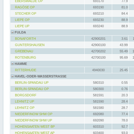
EBERSWALDE OP
693170
77.9
RAGÖSE OP
693190
81.0
STECHER OP
693210
84.4
LIEPE OP
693230
88.9
LIEPE UP
693240
88.9
FULDA
BONAFORTH
42900201
3.61
GUNTERSHAUSEN
42900100
43.99
GREBENAU
42700202
55.49
ROTENBURG
42700100
95.69
HAMME
RITTERHUDE
4940030
25.45
HAVEL-ODER-WASSERSTRASSE
BERLIN-SPANDAU UP
580310
0.55
BERLIN-SPANDAU OP
580300
0.76
BORGSDORF
581591
20.3
LEHNITZ UP
581590
28.4
LEHNITZ OP
581580
28.7
NIEDERFINOW SHW OP
692080
77.4
NIEDERFINOW SHW UP
692090
78.0
HOHENSAATEN WEST BP
603310
92.7
HOHENSAATEN WEST AP
603400
93.0