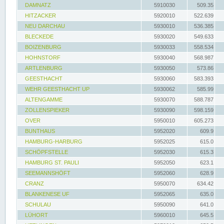
DAMNATZ
5910030
509.35
HITZACKER
5920010
522.639
NEU DARCHAU
5930010
536.385
BLECKEDE
5930020
549.633
BOIZENBURG
5930033
558.534
HOHNSTORF
5930040
568.987
ARTLENBURG
5930050
573.86
GEESTHACHT
5930060
583.393
WEHR GEESTHACHT UP
5930062
585.99
ALTENGAMME
5930070
588.787
ZOLLENSPIEKER
5930090
598.159
OVER
5950010
605.273
BUNTHAUS
5952020
609.9
HAMBURG-HARBURG
5952025
615.0
SCHÖPFSTELLE
5952030
615.3
HAMBURG ST. PAULI
5952050
623.1
SEEMANNSHÖFT
5952060
628.9
CRANZ
5950070
634.42
BLANKENESE UF
5952065
635.0
SCHULAU
5950090
641.0
LÜHORT
5960010
645.5