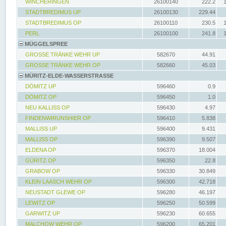
WINCHERINGEN
26100140
222.2
STADTBREDIMUS UP
26100130
229.44
STADTBREDIMUS OP
26100110
230.5
PERL
26100100
241.8
MÜGGELSPREE
GROSSE TRÄNKE WEHR UP
582670
44.91
GROSSE TRÄNKE WEHR OP
582660
45.03
MÜRITZ-ELDE-WASSERSTRASSE
DÖMITZ UP
596460
0.9
DÖMITZ OP
596450
1.0
NEU KALLISS OP
596430
4.97
FINDENWIRUNSHIER OP
596410
5.838
MALLISS UP
596400
9.431
MALLISS OP
596390
9.507
ELDENA OP
596370
18.004
GÜRITZ OP
596350
22.8
GRABOW OP
596330
30.849
KLEIN LAASCH WEHR OP
596300
42.718
NEUSTADT GLEWE OP
596280
46.197
LEWITZ OP
596250
50.599
GARWITZ UP
596230
60.655
MALCHOW WEHR OP
596200
65.201