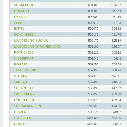
VOCKERODE
501480
245.62
ROSSLAU
501490
257.84
DESSAU
502000
261.16
AKEN
502010
274.8
BARBY
502070
294.82
SCHÖNEBECK
502130
311.76
MAGDEBURG-BUCKAU
502170
325.39
MAGDEBURG-STROMBRÜCKE
502180
326.67
ROTHENSEE
502210
333.12
NIEGRIPP AP
502240
343.6
ROGÄTZ
502250
350.64
TANGERMÜNDE
502350
388.26
STORKAU
502370
396.11
SANDAU
502430
416.06
SCHARLEUK
503030
447.22
WITTENBERGE
503050
453.98
MÜGGENDORF
503070
463.94
SCHNACKENBURG
5910010
474.56
LENZEN
503120
484.7
GORLEBEN
5910020
492.95
DÖMITZ
5910025
504.7