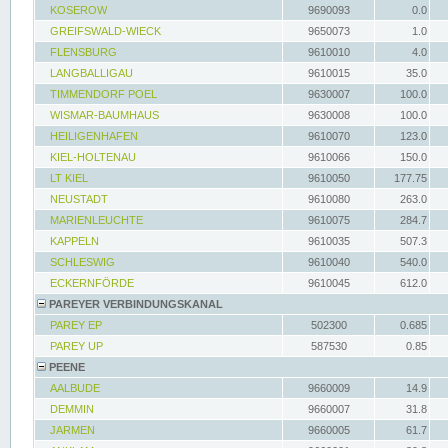
KOSEROW
9690093
0.0
GREIFSWALD-WIECK
9650073
1.0
FLENSBURG
9610010
4.0
LANGBALLIGAU
9610015
35.0
TIMMENDORF POEL
9630007
100.0
WISMAR-BAUMHAUS
9630008
100.0
HEILIGENHAFEN
9610070
123.0
KIEL-HOLTENAU
9610066
150.0
LT KIEL
9610050
177.75
NEUSTADT
9610080
263.0
MARIENLEUCHTE
9610075
284.7
KAPPELN
9610035
507.3
SCHLESWIG
9610040
540.0
ECKERNFÖRDE
9610045
612.0
PAREYER VERBINDUNGSKANAL
PAREY EP
502300
0.685
PAREY UP
587530
0.85
PEENE
AALBUDE
9660009
14.9
DEMMIN
9660007
31.8
JARMEN
9660005
61.7