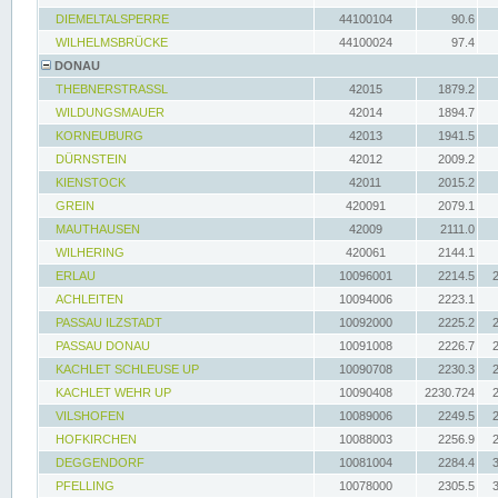
DIEMELTALSPERRE
44100104
90.6
WILHELMSBRÜCKE
44100024
97.4
DONAU
THEBNERSTRASSL
42015
1879.2
WILDUNGSMAUER
42014
1894.7
KORNEUBURG
42013
1941.5
DÜRNSTEIN
42012
2009.2
KIENSTOCK
42011
2015.2
GREIN
420091
2079.1
MAUTHAUSEN
42009
2111.0
WILHERING
420061
2144.1
ERLAU
10096001
2214.5
ACHLEITEN
10094006
2223.1
PASSAU ILZSTADT
10092000
2225.2
PASSAU DONAU
10091008
2226.7
KACHLET SCHLEUSE UP
10090708
2230.3
KACHLET WEHR UP
10090408
2230.724
VILSHOFEN
10089006
2249.5
HOFKIRCHEN
10088003
2256.9
DEGGENDORF
10081004
2284.4
PFELLING
10078000
2305.5