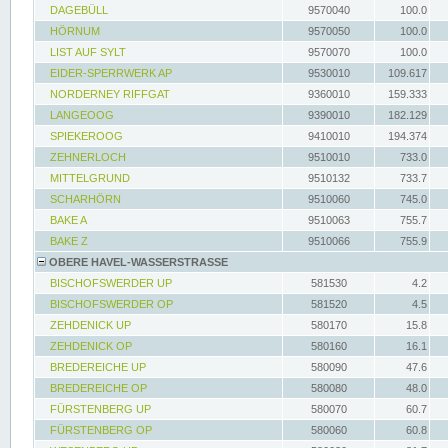
DAGEBÜLL
9570040
100.0
HÖRNUM
9570050
100.0
LIST AUF SYLT
9570070
100.0
EIDER-SPERRWERK AP
9530010
109.617
NORDERNEY RIFFGAT
9360010
159.333
LANGEOOG
9390010
182.129
SPIEKEROOG
9410010
194.374
ZEHNERLOCH
9510010
733.0
MITTELGRUND
9510132
733.7
SCHARHÖRN
9510060
745.0
BAKE A
9510063
755.7
BAKE Z
9510066
755.9
OBERE HAVEL-WASSERSTRASSE
BISCHOFSWERDER UP
581530
4.2
BISCHOFSWERDER OP
581520
4.5
ZEHDENICK UP
580170
15.8
ZEHDENICK OP
580160
16.1
BREDEREICHE UP
580090
47.6
BREDEREICHE OP
580080
48.0
FÜRSTENBERG UP
580070
60.7
FÜRSTENBERG OP
580060
60.8