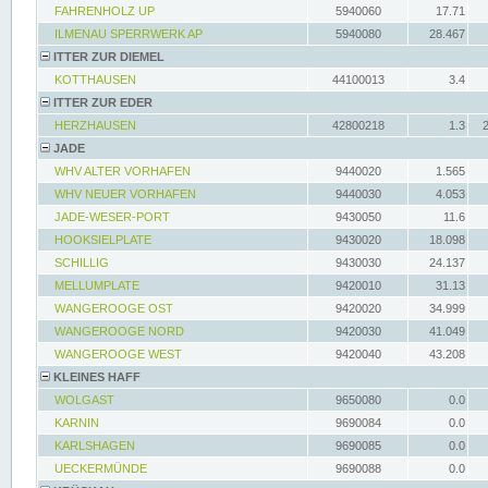
FAHRENHOLZ UP
5940060
17.71
ILMENAU SPERRWERK AP
5940080
28.467
ITTER ZUR DIEMEL
KOTTHAUSEN
44100013
3.4
ITTER ZUR EDER
HERZHAUSEN
42800218
1.3
JADE
WHV ALTER VORHAFEN
9440020
1.565
WHV NEUER VORHAFEN
9440030
4.053
JADE-WESER-PORT
9430050
11.6
HOOKSIELPLATE
9430020
18.098
SCHILLIG
9430030
24.137
MELLUMPLATE
9420010
31.13
WANGEROOGE OST
9420020
34.999
WANGEROOGE NORD
9420030
41.049
WANGEROOGE WEST
9420040
43.208
KLEINES HAFF
WOLGAST
9650080
0.0
KARNIN
9690084
0.0
KARLSHAGEN
9690085
0.0
UECKERMÜNDE
9690088
0.0