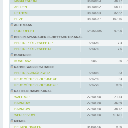
MARKLENDORF
48700103
38.47
AHLDEN
48900102
58.71
RETHEM
48900204
82.32
EITZE
48900237
107.75
ALTE MAAS
DORDRECHT
123456785
975.0
BERLIN-SPANDAUER-SCHIFFFAHRTSKANAL
BERLIN-PLÖTZENSEE OP
586640
7.4
BERLIN-PLÖTZENSEE UP
586650
7.5
BODENSEE
KONSTANZ
906
0.0
DAHME-WASSERSTRASSE
BERLIN-SCHMÖCKWITZ
586810
0.3
NEUE MÜHLE SCHLEUSE UP
586280
9.4
NEUE MÜHLE SCHLEUSE OP
586270
9.56
DATTELN-HAMM-KANAL
WALTROP
27800090
2.144
HAMM UW
27800080
36.59
HAMM OW
27800060
38.72
WERRIES OW
27800050
40.611
DIEMEL
HELMINGHAUSEN
44100206
90.0