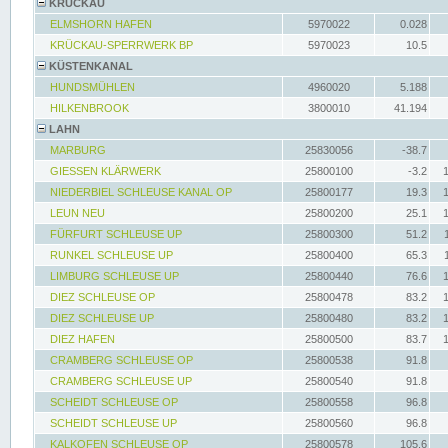
KRÜCKAU
ELMSHORN HAFEN
5970022
0.028
KRÜCKAU-SPERRWERK BP
5970023
10.5
KÜSTENKANAL
HUNDSMÜHLEN
4960020
5.188
HILKENBROOK
3800010
41.194
LAHN
MARBURG
25830056
-38.7
GIESSEN KLÄRWERK
25800100
-3.2
NIEDERBIEL SCHLEUSE KANAL OP
25800177
19.3
LEUN NEU
25800200
25.1
FÜRFURT SCHLEUSE UP
25800300
51.2
RUNKEL SCHLEUSE UP
25800400
65.3
LIMBURG SCHLEUSE UP
25800440
76.6
DIEZ SCHLEUSE OP
25800478
83.2
DIEZ SCHLEUSE UP
25800480
83.2
DIEZ HAFEN
25800500
83.7
CRAMBERG SCHLEUSE OP
25800538
91.8
CRAMBERG SCHLEUSE UP
25800540
91.8
SCHEIDT SCHLEUSE OP
25800558
96.8
SCHEIDT SCHLEUSE UP
25800560
96.8
KALKOFEN SCHLEUSE OP
25800578
105.6