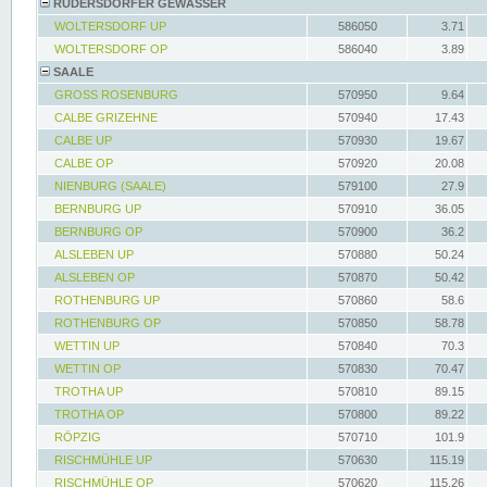
RÜDERSDORFER GEWÄSSER
WOLTERSDORF UP
586050
3.71
WOLTERSDORF OP
586040
3.89
SAALE
GROSS ROSENBURG
570950
9.64
CALBE GRIZEHNE
570940
17.43
CALBE UP
570930
19.67
CALBE OP
570920
20.08
NIENBURG (SAALE)
579100
27.9
BERNBURG UP
570910
36.05
BERNBURG OP
570900
36.2
ALSLEBEN UP
570880
50.24
ALSLEBEN OP
570870
50.42
ROTHENBURG UP
570860
58.6
ROTHENBURG OP
570850
58.78
WETTIN UP
570840
70.3
WETTIN OP
570830
70.47
TROTHA UP
570810
89.15
TROTHA OP
570800
89.22
RÖPZIG
570710
101.9
RISCHMÜHLE UP
570630
115.19
RISCHMÜHLE OP
570620
115.26