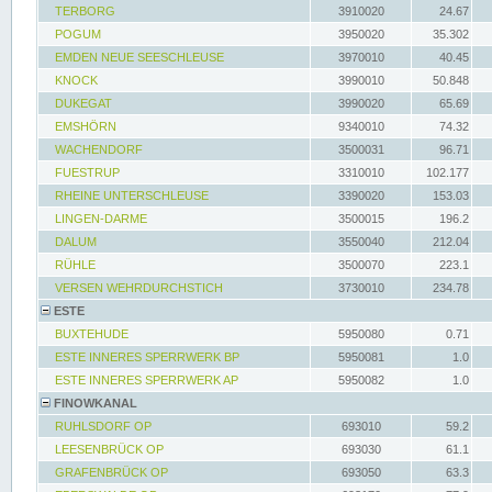
TERBORG
3910020
24.67
POGUM
3950020
35.302
EMDEN NEUE SEESCHLEUSE
3970010
40.45
KNOCK
3990010
50.848
DUKEGAT
3990020
65.69
EMSHÖRN
9340010
74.32
WACHENDORF
3500031
96.71
FUESTRUP
3310010
102.177
RHEINE UNTERSCHLEUSE
3390020
153.03
LINGEN-DARME
3500015
196.2
DALUM
3550040
212.04
RÜHLE
3500070
223.1
VERSEN WEHRDURCHSTICH
3730010
234.78
ESTE
BUXTEHUDE
5950080
0.71
ESTE INNERES SPERRWERK BP
5950081
1.0
ESTE INNERES SPERRWERK AP
5950082
1.0
FINOWKANAL
RUHLSDORF OP
693010
59.2
LEESENBRÜCK OP
693030
61.1
GRAFENBRÜCK OP
693050
63.3