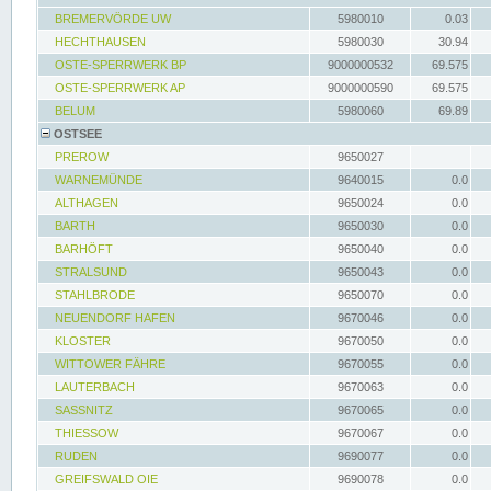
BREMERVÖRDE UW
5980010
0.03
HECHTHAUSEN
5980030
30.94
OSTE-SPERRWERK BP
9000000532
69.575
OSTE-SPERRWERK AP
9000000590
69.575
BELUM
5980060
69.89
OSTSEE
PREROW
9650027
WARNEMÜNDE
9640015
0.0
ALTHAGEN
9650024
0.0
BARTH
9650030
0.0
BARHÖFT
9650040
0.0
STRALSUND
9650043
0.0
STAHLBRODE
9650070
0.0
NEUENDORF HAFEN
9670046
0.0
KLOSTER
9670050
0.0
WITTOWER FÄHRE
9670055
0.0
LAUTERBACH
9670063
0.0
SASSNITZ
9670065
0.0
THIESSOW
9670067
0.0
RUDEN
9690077
0.0
GREIFSWALD OIE
9690078
0.0