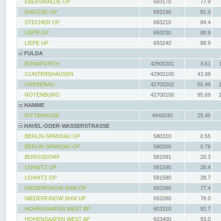
EBERSWALDE OP
693170
77.9
RAGÖSE OP
693190
81.0
STECHER OP
693210
84.4
LIEPE OP
693230
88.9
LIEPE UP
693240
88.9
FULDA
BONAFORTH
42900201
3.61
GUNTERSHAUSEN
42900100
43.99
GREBENAU
42700202
55.49
ROTENBURG
42700100
95.69
HAMME
RITTERHUDE
4940030
25.45
HAVEL-ODER-WASSERSTRASSE
BERLIN-SPANDAU UP
580310
0.55
BERLIN-SPANDAU OP
580300
0.76
BORGSDORF
581591
20.3
LEHNITZ UP
581590
28.4
LEHNITZ OP
581580
28.7
NIEDERFINOW SHW OP
692080
77.4
NIEDERFINOW SHW UP
692090
78.0
HOHENSAATEN WEST BP
603310
92.7
HOHENSAATEN WEST AP
603400
93.0