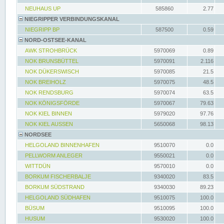
NEUHAUS UP
585860
2.77
NIEGRIPPER VERBINDUNGSKANAL
NIEGRIPP BP
587500
0.59
NORD-OSTSEE-KANAL
AWK STROHBRÜCK
5970069
0.89
NOK BRUNSBÜTTEL
5970091
2.116
NOK DÜKERSWISCH
5970085
21.5
NOK BREIHOLZ
5970075
48.5
NOK RENDSBURG
5970074
63.5
NOK KÖNIGSFÖRDE
5970067
79.63
NOK KIEL BINNEN
5979020
97.76
NOK KIEL AUSSEN
5650068
98.13
NORDSEE
HELGOLAND BINNENHAFEN
9510070
0.0
PELLWORM ANLEGER
9550021
0.0
WITTDÜN
9570010
0.0
BORKUM FISCHERBALJE
9340020
83.5
BORKUM SÜDSTRAND
9340030
89.23
HELGOLAND SÜDHAFEN
9510075
100.0
BÜSUM
9510095
100.0
HUSUM
9530020
100.0