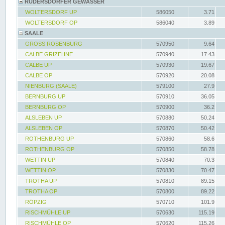
RÜDERSDORFER GEWÄSSER
WOLTERSDORF UP
586050
3.71
WOLTERSDORF OP
586040
3.89
SAALE
GROSS ROSENBURG
570950
9.64
CALBE GRIZEHNE
570940
17.43
CALBE UP
570930
19.67
CALBE OP
570920
20.08
NIENBURG (SAALE)
579100
27.9
BERNBURG UP
570910
36.05
BERNBURG OP
570900
36.2
ALSLEBEN UP
570880
50.24
ALSLEBEN OP
570870
50.42
ROTHENBURG UP
570860
58.6
ROTHENBURG OP
570850
58.78
WETTIN UP
570840
70.3
WETTIN OP
570830
70.47
TROTHA UP
570810
89.15
TROTHA OP
570800
89.22
RÖPZIG
570710
101.9
RISCHMÜHLE UP
570630
115.19
RISCHMÜHLE OP
570620
115.26