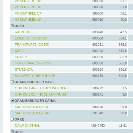
WESENBERG UP
580030
81.7
WESENBERG OP
580020
81.8
VOSSWINKEL OP
580000
88.1
VOSSWINKEL UP
580010
90.0
ODER
RATZDORF
603140
542.5
EISENHÜTTENSTADT
603000
554.1
FRANKFURT1 (ODER)
603031
585.3
KIETZ
603040
614.8
KIENITZ
603050
632.9
HOHENSAATEN-FINOW
603080
665.0
STÜTZKOW
603100
680.6
SCHWEDT-ODERBRÜCKE
603130
690.6
ORANIENBURGER HAVEL
OHV KM 1.467 (BLAUES WUNDER)
580272
1.5
OHV KM 3.014 (HOCHSPANNUNG)
580271
3.0
ORANIENBURGER KANAL
SACHSENHAUSEN OP
580240
29.8
SACHSENHAUSEN UP
581840
29.8
ORKE
DALWIGKSTHAL
42840453
11.41
OSTE