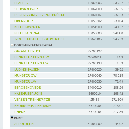
PFATTER
10068006
2350.7
SCHWABELWEIS
10062000
2376.5
REGENSBURG EISERNE BRÜCKE
10061007
2379.3
OBERNDORF
10056302
2397.4
KELHEIMWINZER
10054500
2409.7
KELHEIM DONAU
10053009
2414.8
INGOLSTADT LUITPOLDSTRASSE
10046105
2458.3
DORTMUND-EMS-KANAL
GROPPENBRUCH
27700122
HENRICHENBURG OW
27700111
14.3
HENRICHENBURG UW
27700133
15.9
LÜDINGHAUSEN
27800020
39.32
MÜNSTER OW
27800040
70.315
MÜNSTER UW
27800030
72.49
BERGESHÖVEDE
34000010
108.26
HASEHUBBRÜCKE
3690010
166.42
VERSEN TRENNSPITZE
25463
171.309
HERBRUM HAFENDAMM
3770030
213.07
RHEDE
3770040
217.86
EDER
AFFOLDERN
42800502
44.02