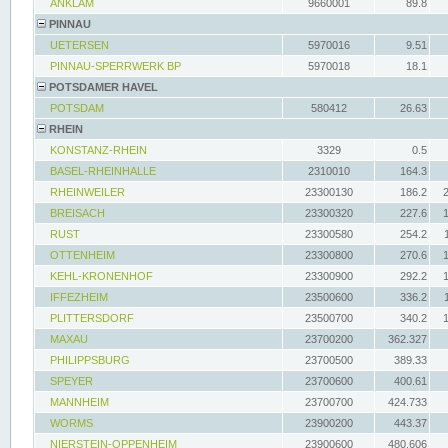
ANKLAM
9660001
89.8
PINNAU
UETERSEN
5970016
9.51
PINNAU-SPERRWERK BP
5970018
18.1
POTSDAMER HAVEL
POTSDAM
580412
26.63
RHEIN
KONSTANZ-RHEIN
3329
0.5
BASEL-RHEINHALLE
2310010
164.3
RHEINWEILER
23300130
186.2
BREISACH
23300320
227.6
RUST
23300580
254.2
OTTENHEIM
23300800
270.6
KEHL-KRONENHOF
23300900
292.2
IFFEZHEIM
23500600
336.2
PLITTERSDORF
23500700
340.2
MAXAU
23700200
362.327
PHILIPPSBURG
23700500
389.33
SPEYER
23700600
400.61
MANNHEIM
23700700
424.733
WORMS
23900200
443.37
NIERSTEIN-OPPENHEIM
23900600
480.606