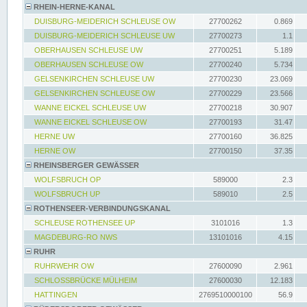
RHEIN-HERNE-KANAL
DUISBURG-MEIDERICH SCHLEUSE OW
27700262
0.869
DUISBURG-MEIDERICH SCHLEUSE UW
27700273
1.1
OBERHAUSEN SCHLEUSE UW
27700251
5.189
OBERHAUSEN SCHLEUSE OW
27700240
5.734
GELSENKIRCHEN SCHLEUSE UW
27700230
23.069
GELSENKIRCHEN SCHLEUSE OW
27700229
23.566
WANNE EICKEL SCHLEUSE UW
27700218
30.907
WANNE EICKEL SCHLEUSE OW
27700193
31.47
HERNE UW
27700160
36.825
HERNE OW
27700150
37.35
RHEINSBERGER GEWÄSSER
WOLFSBRUCH OP
589000
2.3
WOLFSBRUCH UP
589010
2.5
ROTHENSEER-VERBINDUNGSKANAL
SCHLEUSE ROTHENSEE UP
3101016
1.3
MAGDEBURG-RO NWS
13101016
4.15
RUHR
RUHRWEHR OW
27600090
2.961
SCHLOSSBRÜCKE MÜLHEIM
27600030
12.183
HATTINGEN
2769510000100
56.9