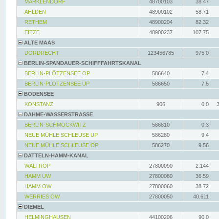
MARKLENDORF
48700103
38.47
AHLDEN
48900102
58.71
RETHEM
48900204
82.32
EITZE
48900237
107.75
ALTE MAAS
DORDRECHT
123456785
975.0
BERLIN-SPANDAUER-SCHIFFFAHRTSKANAL
BERLIN-PLÖTZENSEE OP
586640
7.4
BERLIN-PLÖTZENSEE UP
586650
7.5
BODENSEE
KONSTANZ
906
0.0
DAHME-WASSERSTRASSE
BERLIN-SCHMÖCKWITZ
586810
0.3
NEUE MÜHLE SCHLEUSE UP
586280
9.4
NEUE MÜHLE SCHLEUSE OP
586270
9.56
DATTELN-HAMM-KANAL
WALTROP
27800090
2.144
HAMM UW
27800080
36.59
HAMM OW
27800060
38.72
WERRIES OW
27800050
40.611
DIEMEL
HELMINGHAUSEN
44100206
90.0