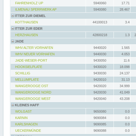
FAHRENHOLZ UP
5940060
17.71
ILMENAU SPERRWERK AP
5940080
28.467
ITTER ZUR DIEMEL
KOTTHAUSEN
44100013
3.4
ITTER ZUR EDER
HERZHAUSEN
42800218
1.3
JADE
WHV ALTER VORHAFEN
9440020
1.565
WHV NEUER VORHAFEN
9440030
4.053
JADE-WESER-PORT
9430050
11.6
HOOKSIELPLATE
9430020
18.098
SCHILLIG
9430030
24.137
MELLUMPLATE
9420010
31.13
WANGEROOGE OST
9420020
34.999
WANGEROOGE NORD
9420030
41.049
WANGEROOGE WEST
9420040
43.208
KLEINES HAFF
WOLGAST
9650080
0.0
KARNIN
9690084
0.0
KARLSHAGEN
9690085
0.0
UECKERMÜNDE
9690088
0.0