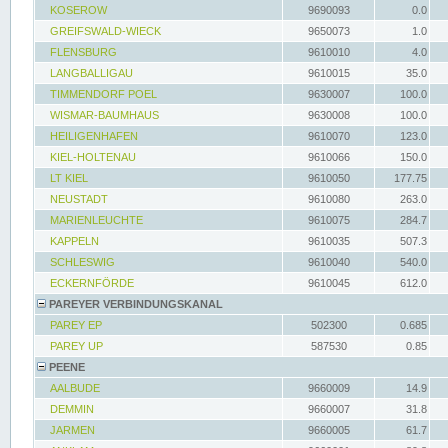
KOSEROW
9690093
0.0
GREIFSWALD-WIECK
9650073
1.0
FLENSBURG
9610010
4.0
LANGBALLIGAU
9610015
35.0
TIMMENDORF POEL
9630007
100.0
WISMAR-BAUMHAUS
9630008
100.0
HEILIGENHAFEN
9610070
123.0
KIEL-HOLTENAU
9610066
150.0
LT KIEL
9610050
177.75
NEUSTADT
9610080
263.0
MARIENLEUCHTE
9610075
284.7
KAPPELN
9610035
507.3
SCHLESWIG
9610040
540.0
ECKERNFÖRDE
9610045
612.0
PAREYER VERBINDUNGSKANAL
PAREY EP
502300
0.685
PAREY UP
587530
0.85
PEENE
AALBUDE
9660009
14.9
DEMMIN
9660007
31.8
JARMEN
9660005
61.7