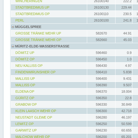
WINCHERINGEN
26100140
222.2
STADTBREDIMUS UP
26100130
229.44
STADTBREDIMUS OP
26100110
230.5
PERL
26100100
241.8
MÜGGELSPREE
GROSSE TRÄNKE WEHR UP
582670
44.91
GROSSE TRÄNKE WEHR OP
582660
45.03
MÜRITZ-ELDE-WASSERSTRASSE
DÖMITZ UP
596460
0.9
DÖMITZ OP
596450
1.0
NEU KALLISS OP
596430
4.97
FINDENWIRUNSHIER OP
596410
5.838
MALLISS UP
596400
9.431
MALLISS OP
596390
9.507
ELDENA OP
596370
18.004
GÜRITZ OP
596350
22.8
GRABOW OP
596330
30.849
KLEIN LAASCH WEHR OP
596300
42.718
NEUSTADT GLEWE OP
596280
46.197
LEWITZ OP
596250
50.599
GARWITZ UP
596230
60.655
MALCHOW WEHR OP
596200
65.201