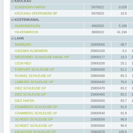
KRÜCKAU
ELMSHORN HAFEN
5970022
0.028
KRÜCKAU-SPERRWERK BP
5970023
10.5
KÜSTENKANAL
HUNDSMÜHLEN
4960020
5.188
HILKENBROOK
3800010
41.194
LAHN
MARBURG
25830056
-38.7
GIESSEN KLÄRWERK
25800100
-3.2
NIEDERBIEL SCHLEUSE KANAL OP
25800177
19.3
LEUN NEU
25800200
25.1
FÜRFURT SCHLEUSE UP
25800300
51.2
RUNKEL SCHLEUSE UP
25800400
65.3
LIMBURG SCHLEUSE UP
25800440
76.6
DIEZ SCHLEUSE OP
25800478
83.2
DIEZ SCHLEUSE UP
25800480
83.2
DIEZ HAFEN
25800500
83.7
CRAMBERG SCHLEUSE OP
25800538
91.8
CRAMBERG SCHLEUSE UP
25800540
91.8
SCHEIDT SCHLEUSE OP
25800558
96.8
SCHEIDT SCHLEUSE UP
25800560
96.8
KALKOFEN SCHLEUSE OP
25800578
105.6