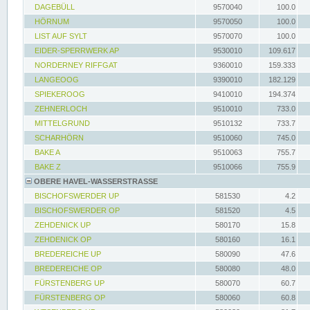
DAGEBÜLL
9570040
100.0
HÖRNUM
9570050
100.0
LIST AUF SYLT
9570070
100.0
EIDER-SPERRWERK AP
9530010
109.617
NORDERNEY RIFFGAT
9360010
159.333
LANGEOOG
9390010
182.129
SPIEKEROOG
9410010
194.374
ZEHNERLOCH
9510010
733.0
MITTELGRUND
9510132
733.7
SCHARHÖRN
9510060
745.0
BAKE A
9510063
755.7
BAKE Z
9510066
755.9
OBERE HAVEL-WASSERSTRASSE
BISCHOFSWERDER UP
581530
4.2
BISCHOFSWERDER OP
581520
4.5
ZEHDENICK UP
580170
15.8
ZEHDENICK OP
580160
16.1
BREDEREICHE UP
580090
47.6
BREDEREICHE OP
580080
48.0
FÜRSTENBERG UP
580070
60.7
FÜRSTENBERG OP
580060
60.8