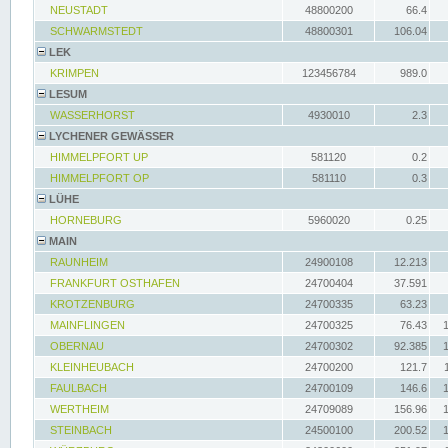
NEUSTADT
48800200
66.4
SCHWARMSTEDT
48800301
106.04
LEK
KRIMPEN
123456784
989.0
LESUM
WASSERHORST
4930010
2.3
LYCHENER GEWÄSSER
HIMMELPFORT UP
581120
0.2
HIMMELPFORT OP
581110
0.3
LÜHE
HORNEBURG
5960020
0.25
MAIN
RAUNHEIM
24900108
12.213
FRANKFURT OSTHAFEN
24700404
37.591
KROTZENBURG
24700335
63.23
MAINFLINGEN
24700325
76.43
OBERNAU
24700302
92.385
KLEINHEUBACH
24700200
121.7
FAULBACH
24700109
146.6
WERTHEIM
24709089
156.96
STEINBACH
24500100
200.52