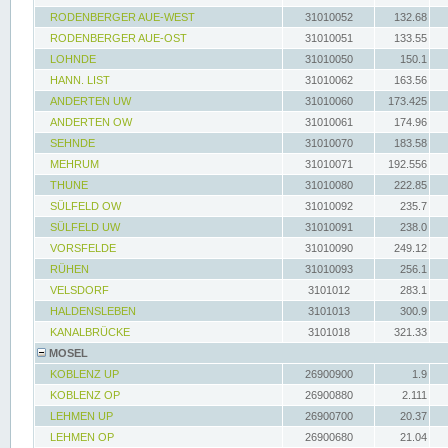
RODENBERGER AUE-WEST
31010052
132.68
RODENBERGER AUE-OST
31010051
133.55
LOHNDE
31010050
150.1
HANN. LIST
31010062
163.56
ANDERTEN UW
31010060
173.425
ANDERTEN OW
31010061
174.96
SEHNDE
31010070
183.58
MEHRUM
31010071
192.556
THUNE
31010080
222.85
SÜLFELD OW
31010092
235.7
SÜLFELD UW
31010091
238.0
VORSFELDE
31010090
249.12
RÜHEN
31010093
256.1
VELSDORF
3101012
283.1
HALDENSLEBEN
3101013
300.9
KANALBRÜCKE
3101018
321.33
MOSEL
KOBLENZ UP
26900900
1.9
KOBLENZ OP
26900880
2.111
LEHMEN UP
26900700
20.37
LEHMEN OP
26900680
21.04