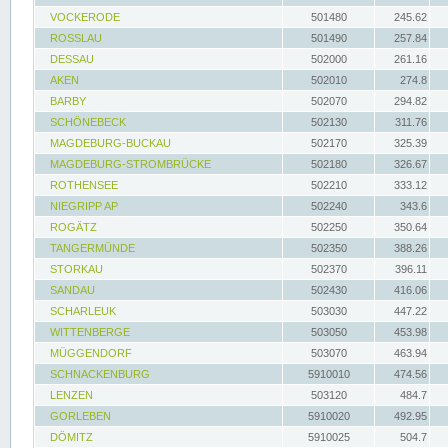
VOCKERODE
501480
245.62
ROSSLAU
501490
257.84
DESSAU
502000
261.16
AKEN
502010
274.8
BARBY
502070
294.82
SCHÖNEBECK
502130
311.76
MAGDEBURG-BUCKAU
502170
325.39
MAGDEBURG-STROMBRÜCKE
502180
326.67
ROTHENSEE
502210
333.12
NIEGRIPP AP
502240
343.6
ROGÄTZ
502250
350.64
TANGERMÜNDE
502350
388.26
STORKAU
502370
396.11
SANDAU
502430
416.06
SCHARLEUK
503030
447.22
WITTENBERGE
503050
453.98
MÜGGENDORF
503070
463.94
SCHNACKENBURG
5910010
474.56
LENZEN
503120
484.7
GORLEBEN
5910020
492.95
DÖMITZ
5910025
504.7