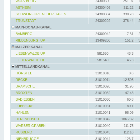
WÜRZBURG
24300600
251.97
ASTHEIM
24300406
311.22
SCHWEINFURT NEUER HAFEN
24300304
330.78
TRUNSTADT
24300202
378.44
MAIN-DONAU-KANAL
BAMBERG
24300042
7.31
RIEDENBURG_UP
13409200
151.2
MALZER KANAL
LIEBENWALDE UP
581550
43.3
LIEBENWALDE OP
581540
45.3
MITTELLANDKANAL
HÖRSTEL
31010010
0.6
RECKE
31010011
12.595
BRAMSCHE
31010020
31.95
BROXTEN
31010032
47.43
BAD ESSEN
31010030
60.8
LÜBBECKE
31010031
80.1
HAHLEN
31010041
98.09
BERENBUSCH
31010042
106.732
WARBER GRABEN
31010040
111.75
RUSBEND
31010043
112.16
NIENBRÜGGE
31010044
126.7