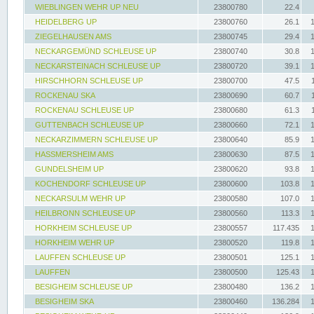
WIEBLINGEN WEHR UP NEU
23800780
22.4
HEIDELBERG UP
23800760
26.1
ZIEGELHAUSEN AMS
23800745
29.4
NECKARGEMÜND SCHLEUSE UP
23800740
30.8
NECKARSTEINACH SCHLEUSE UP
23800720
39.1
HIRSCHHORN SCHLEUSE UP
23800700
47.5
ROCKENAU SKA
23800690
60.7
ROCKENAU SCHLEUSE UP
23800680
61.3
GUTTENBACH SCHLEUSE UP
23800660
72.1
NECKARZIMMERN SCHLEUSE UP
23800640
85.9
HASSMERSHEIM AMS
23800630
87.5
GUNDELSHEIM UP
23800620
93.8
KOCHENDORF SCHLEUSE UP
23800600
103.8
NECKARSULM WEHR UP
23800580
107.0
HEILBRONN SCHLEUSE UP
23800560
113.3
HORKHEIM SCHLEUSE UP
23800557
117.435
HORKHEIM WEHR UP
23800520
119.8
LAUFFEN SCHLEUSE UP
23800501
125.1
LAUFFEN
23800500
125.43
BESIGHEIM SCHLEUSE UP
23800480
136.2
BESIGHEIM SKA
23800460
136.284