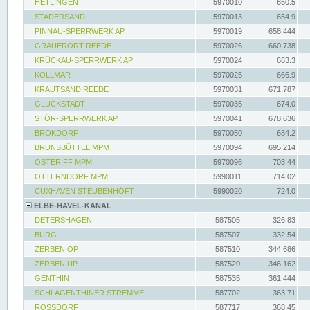
HETLINGEN
5970010
650.5
STADERSAND
5970013
654.9
PINNAU-SPERRWERK AP
5970019
658.444
GRAUERORT REEDE
5970026
660.738
KRÜCKAU-SPERRWERK AP
5970024
663.3
KOLLMAR
5970025
666.9
KRAUTSAND REEDE
5970031
671.787
GLÜCKSTADT
5970035
674.0
STÖR-SPERRWERK AP
5970041
678.636
BROKDORF
5970050
684.2
BRUNSBÜTTEL MPM
5970094
695.214
OSTERIFF MPM
5970096
703.44
OTTERNDORF MPM
5990011
714.02
CUXHAVEN STEUBENHÖFT
5990020
724.0
ELBE-HAVEL-KANAL
DETERSHAGEN
587505
326.83
BURG
587507
332.54
ZERBEN OP
587510
344.686
ZERBEN UP
587520
346.162
GENTHIN
587535
361.444
SCHLAGENTHINER STREMME
587702
363.71
ROSSDORF
587717
368.45