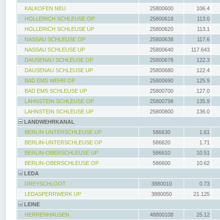
KALKOFEN NEU
25800600
106.4
HOLLERICH SCHLEUSE OP
25800618
113.0
HOLLERICH SCHLEUSE UP
25800620
113.1
NASSAU SCHLEUSE OP
25800638
117.6
NASSAU SCHLEUSE UP
25800640
117.643
DAUSENAU SCHLEUSE OP
25800678
122.3
DAUSENAU SCHLEUSE UP
25800680
122.4
BAD EMS WEHR OP
25800690
125.9
BAD EMS SCHLEUSE UP
25800700
127.0
LAHNSTEIN SCHLEUSE OP
25800798
135.9
LAHNSTEIN SCHLEUSE UP
25800800
136.0
LANDWEHRKANAL
BERLIN-UNTERSCHLEUSE UP
586630
1.61
BERLIN-UNTERSCHLEUSE OP
586620
1.71
BERLIN-OBERSCHLEUSE UP
586610
10.51
BERLIN-OBERSCHLEUSE OP
586600
10.62
LEDA
DREYSCHLOOT
3880010
0.73
LEDASPERRWERK UP
3880050
21.125
LEINE
HERRENHAUSEN
48800108
25.12