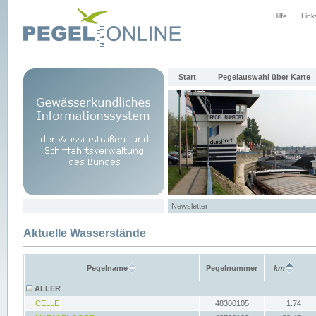
Hilfe
Link
Start
Pegelauswahl über Karte
Newsletter
Aktuelle Wasserstände
Pegelname
Pegelnummer
km
ALLER
CELLE
48300105
1.74