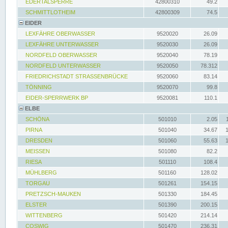
EDERTALSPERRE
42800310
49.2
SCHMITTLOTHEIM
42800309
74.5
EIDER
LEXFÄHRE OBERWASSER
9520020
26.09
LEXFÄHRE UNTERWASSER
9520030
26.09
NORDFELD OBERWASSER
9520040
78.19
NORDFELD UNTERWASSER
9520050
78.312
FRIEDRICHSTADT STRASSENBRÜCKE
9520060
83.14
TÖNNING
9520070
99.8
EIDER-SPERRWERK BP
9520081
110.1
ELBE
SCHÖNA
501010
2.05
PIRNA
501040
34.67
DRESDEN
501060
55.63
MEISSEN
501080
82.2
RIESA
501110
108.4
MÜHLBERG
501160
128.02
TORGAU
501261
154.15
PRETZSCH-MAUKEN
501330
184.45
ELSTER
501390
200.15
WITTENBERG
501420
214.14
COSWIG
501470
236.31