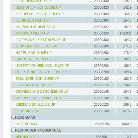
BESIGHEIM WEHR UP
23800440
136.9
HESSIGHEIM SCHLEUSE UP
23800420
142.9
PLEIDELSHEIM SCHLEUSE UP
23800400
150.0
BEIHINGEN WEHR UP
23800360
154.3
MARBACH SCHLEUSE UP
23800322
157.5
MARBACH WEHR UP
23800320
158.931
POPPENWEILER SCHLEUSE UP
23800300
164.7
ALDINGEN SCHLEUSE UP
23800280
171.9
HOFEN SCHLEUSE UP
23800260
176.0
CANNSTATT SCHLEUSE UP
23800240
182.7
UNTERTÜRKHEIM SCHLEUSE UP
23800220
186.2
OBERTÜRKHEIM SCHLEUSE UP
23800200
189.4
ESSLINGEN SCHLEUSE UP
23800180
193.9
ESSLINGEN WEHR OP
23800176
194.1
OBERESSLINGEN SCHLEUSE UP
23800145
194.8
OBERESSLINGEN WEHR UP
23800140
196.5
DEIZISAU SCHLEUSE UP
23800120
199.5
PLOCHINGEN
23800100
202.56
NEUE MAAS
ROTTERDAM
123456786
1000.0
NEUHAUSER SPEISEKANAL
NEUHAUS OP
585850
2.7