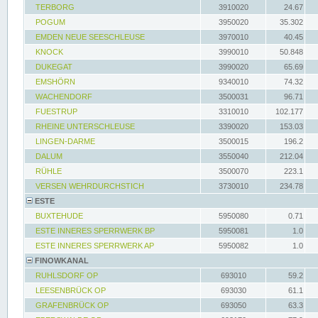
TERBORG
3910020
24.67
POGUM
3950020
35.302
EMDEN NEUE SEESCHLEUSE
3970010
40.45
KNOCK
3990010
50.848
DUKEGAT
3990020
65.69
EMSHÖRN
9340010
74.32
WACHENDORF
3500031
96.71
FUESTRUP
3310010
102.177
RHEINE UNTERSCHLEUSE
3390020
153.03
LINGEN-DARME
3500015
196.2
DALUM
3550040
212.04
RÜHLE
3500070
223.1
VERSEN WEHRDURCHSTICH
3730010
234.78
ESTE
BUXTEHUDE
5950080
0.71
ESTE INNERES SPERRWERK BP
5950081
1.0
ESTE INNERES SPERRWERK AP
5950082
1.0
FINOWKANAL
RUHLSDORF OP
693010
59.2
LEESENBRÜCK OP
693030
61.1
GRAFENBRÜCK OP
693050
63.3