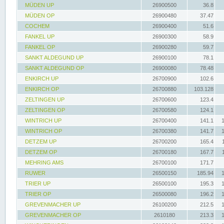
MÜDEN UP
26900500
36.8
MÜDEN OP
26900480
37.47
COCHEM
26900400
51.6
FANKEL UP
26900300
58.9
FANKEL OP
26900280
59.7
SANKT ALDEGUND UP
26900100
78.1
SANKT ALDEGUND OP
26900080
78.48
ENKIRCH UP
26700900
102.6
ENKIRCH OP
26700880
103.128
ZELTINGEN UP
26700600
123.4
ZELTINGEN OP
26700580
124.1
WINTRICH UP
26700400
141.1
WINTRICH OP
26700380
141.7
DETZEM UP
26700200
165.4
DETZEM OP
26700180
167.7
MEHRING AMS
26700100
171.7
RUWER
26500150
185.94
TRIER UP
26500100
195.3
TRIER OP
26500080
196.2
GREVENMACHER UP
26100200
212.5
GREVENMACHER OP
2610180
213.3