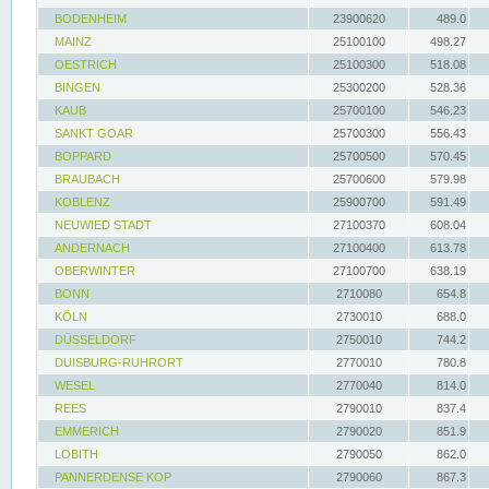
BODENHEIM
23900620
489.0
MAINZ
25100100
498.27
OESTRICH
25100300
518.08
BINGEN
25300200
528.36
KAUB
25700100
546.23
SANKT GOAR
25700300
556.43
BOPPARD
25700500
570.45
BRAUBACH
25700600
579.98
KOBLENZ
25900700
591.49
NEUWIED STADT
27100370
608.04
ANDERNACH
27100400
613.78
OBERWINTER
27100700
638.19
BONN
2710080
654.8
KÖLN
2730010
688.0
DÜSSELDORF
2750010
744.2
DUISBURG-RUHRORT
2770010
780.8
WESEL
2770040
814.0
REES
2790010
837.4
EMMERICH
2790020
851.9
LOBITH
2790050
862.0
PANNERDENSE KOP
2790060
867.3