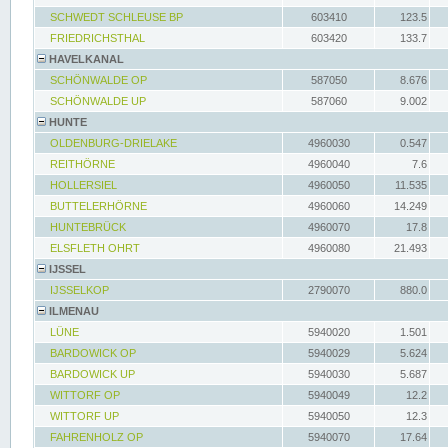
SCHWEDT SCHLEUSE BP
603410
123.5
FRIEDRICHSTHAL
603420
133.7
HAVELKANAL
SCHÖNWALDE OP
587050
8.676
SCHÖNWALDE UP
587060
9.002
HUNTE
OLDENBURG-DRIELAKE
4960030
0.547
REITHÖRNE
4960040
7.6
HOLLERSIEL
4960050
11.535
BUTTELERHÖRNE
4960060
14.249
HUNTEBRÜCK
4960070
17.8
ELSFLETH OHRT
4960080
21.493
IJSSEL
IJSSELKOP
2790070
880.0
ILMENAU
LÜNE
5940020
1.501
BARDOWICK OP
5940029
5.624
BARDOWICK UP
5940030
5.687
WITTORF OP
5940049
12.2
WITTORF UP
5940050
12.3
FAHRENHOLZ OP
5940070
17.64