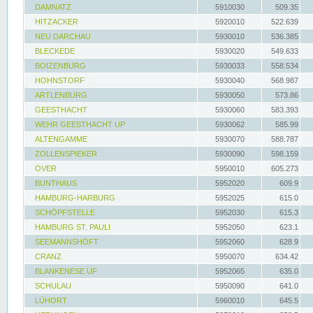
DAMNATZ
5910030
509.35
HITZACKER
5920010
522.639
NEU DARCHAU
5930010
536.385
BLECKEDE
5930020
549.633
BOIZENBURG
5930033
558.534
HOHNSTORF
5930040
568.987
ARTLENBURG
5930050
573.86
GEESTHACHT
5930060
583.393
WEHR GEESTHACHT UP
5930062
585.99
ALTENGAMME
5930070
588.787
ZOLLENSPIEKER
5930090
598.159
OVER
5950010
605.273
BUNTHAUS
5952020
609.9
HAMBURG-HARBURG
5952025
615.0
SCHÖPFSTELLE
5952030
615.3
HAMBURG ST. PAULI
5952050
623.1
SEEMANNSHÖFT
5952060
628.9
CRANZ
5950070
634.42
BLANKENESE UF
5952065
635.0
SCHULAU
5950090
641.0
LÜHORT
5960010
645.5