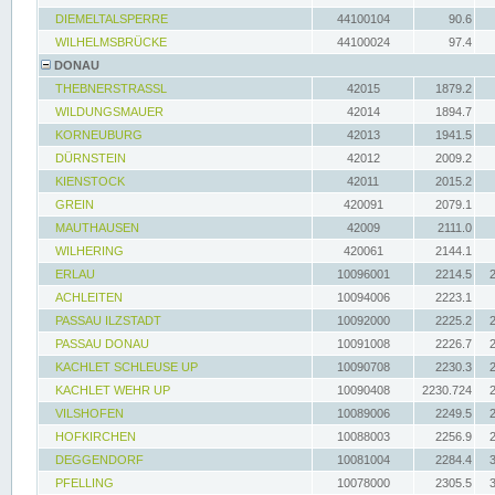
DIEMELTALSPERRE
44100104
90.6
WILHELMSBRÜCKE
44100024
97.4
DONAU
THEBNERSTRASSL
42015
1879.2
WILDUNGSMAUER
42014
1894.7
KORNEUBURG
42013
1941.5
DÜRNSTEIN
42012
2009.2
KIENSTOCK
42011
2015.2
GREIN
420091
2079.1
MAUTHAUSEN
42009
2111.0
WILHERING
420061
2144.1
ERLAU
10096001
2214.5
ACHLEITEN
10094006
2223.1
PASSAU ILZSTADT
10092000
2225.2
PASSAU DONAU
10091008
2226.7
KACHLET SCHLEUSE UP
10090708
2230.3
KACHLET WEHR UP
10090408
2230.724
VILSHOFEN
10089006
2249.5
HOFKIRCHEN
10088003
2256.9
DEGGENDORF
10081004
2284.4
PFELLING
10078000
2305.5