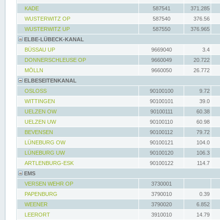
KADE
587541
371.285
WUSTERWITZ OP
587540
376.56
WUSTERWITZ UP
587550
376.965
ELBE-LÜBECK-KANAL
BÜSSAU UP
9669040
3.4
DONNERSCHLEUSE OP
9660049
20.722
MÖLLN
9660050
26.772
ELBESEITENKANAL
OSLOSS
90100100
9.72
WITTINGEN
90100101
39.0
UELZEN OW
90100111
60.38
UELZEN UW
90100110
60.98
BEVENSEN
90100112
79.72
LÜNEBURG OW
90100121
104.0
LÜNEBURG UW
90100120
106.3
ARTLENBURG-ESK
90100122
114.7
EMS
VERSEN WEHR OP
3730001
PAPENBURG
3790010
0.39
WEENER
3790020
6.852
LEERORT
3910010
14.79