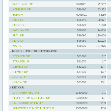
PARCHIM GÜTE
5961801
72.567
NEUBURG OP
596160
83.362
BUROW
5961601
88.39
LÜBZ OP
596140
98.977
BOBZIN OP
596120
103.8
BARKOW OP
596100
114.086
PLAU UP
596090
120.004
PLAU OP
596080
120.08
WAREN
596030
151.975
MÜRITZ-HAVEL-WASSERSTRASSE
STRASEN OP
581060
2.7
STRASEN UP
581070
2.7
DIEMITZ OP
581020
13.7
DIEMITZ UP
581030
13.7
MIROW UP
581010
22.9
MIROW OP
581000
23.1
NECKAR
MANNHEIM NECKAR
23800900
3.1
FEUDENHEIM SCHLEUSE UP
23800840
6.1
LADENBURG WEHR UP
23800820
11.9
SCHWABENHEIM SCHLEUSE UP
23800800
17.6