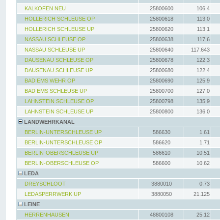
KALKOFEN NEU
25800600
106.4
HOLLERICH SCHLEUSE OP
25800618
113.0
HOLLERICH SCHLEUSE UP
25800620
113.1
NASSAU SCHLEUSE OP
25800638
117.6
NASSAU SCHLEUSE UP
25800640
117.643
DAUSENAU SCHLEUSE OP
25800678
122.3
DAUSENAU SCHLEUSE UP
25800680
122.4
BAD EMS WEHR OP
25800690
125.9
BAD EMS SCHLEUSE UP
25800700
127.0
LAHNSTEIN SCHLEUSE OP
25800798
135.9
LAHNSTEIN SCHLEUSE UP
25800800
136.0
LANDWEHRKANAL
BERLIN-UNTERSCHLEUSE UP
586630
1.61
BERLIN-UNTERSCHLEUSE OP
586620
1.71
BERLIN-OBERSCHLEUSE UP
586610
10.51
BERLIN-OBERSCHLEUSE OP
586600
10.62
LEDA
DREYSCHLOOT
3880010
0.73
LEDASPERRWERK UP
3880050
21.125
LEINE
HERRENHAUSEN
48800108
25.12