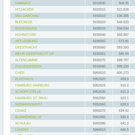
DAMNATZ
5910030
509.35
HITZACKER
5920010
522.639
NEU DARCHAU
5930010
536.385
BLECKEDE
5930020
549.633
BOIZENBURG
5930033
558.534
HOHNSTORF
5930040
568.987
ARTLENBURG
5930050
573.86
GEESTHACHT
5930060
583.393
WEHR GEESTHACHT UP
5930062
585.99
ALTENGAMME
5930070
588.787
ZOLLENSPIEKER
5930090
598.159
OVER
5950010
605.273
BUNTHAUS
5952020
609.9
HAMBURG-HARBURG
5952025
615.0
SCHÖPFSTELLE
5952030
615.3
HAMBURG ST. PAULI
5952050
623.1
SEEMANNSHÖFT
5952060
628.9
CRANZ
5950070
634.42
BLANKENESE UF
5952065
635.0
SCHULAU
5950090
641.0
LÜHORT
5960010
645.5