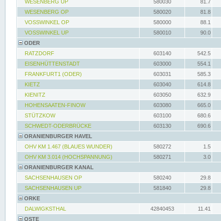
WESENBERG UP
580030
81.7
WESENBERG OP
580020
81.8
VOSSWINKEL OP
580000
88.1
VOSSWINKEL UP
580010
90.0
ODER
RATZDORF
603140
542.5
EISENHÜTTENSTADT
603000
554.1
FRANKFURT1 (ODER)
603031
585.3
KIETZ
603040
614.8
KIENITZ
603050
632.9
HOHENSAATEN-FINOW
603080
665.0
STÜTZKOW
603100
680.6
SCHWEDT-ODERBRÜCKE
603130
690.6
ORANIENBURGER HAVEL
OHV KM 1.467 (BLAUES WUNDER)
580272
1.5
OHV KM 3.014 (HOCHSPANNUNG)
580271
3.0
ORANIENBURGER KANAL
SACHSENHAUSEN OP
580240
29.8
SACHSENHAUSEN UP
581840
29.8
ORKE
DALWIGKSTHAL
42840453
11.41
OSTE