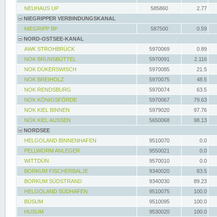
NEUHAUS UP
585860
2.77
NIEGRIPPER VERBINDUNGSKANAL
NIEGRIPP BP
587500
0.59
NORD-OSTSEE-KANAL
AWK STROHBRÜCK
5970069
0.89
NOK BRUNSBÜTTEL
5970091
2.116
NOK DÜKERSWISCH
5970085
21.5
NOK BREIHOLZ
5970075
48.5
NOK RENDSBURG
5970074
63.5
NOK KÖNIGSFÖRDE
5970067
79.63
NOK KIEL BINNEN
5979020
97.76
NOK KIEL AUSSEN
5650068
98.13
NORDSEE
HELGOLAND BINNENHAFEN
9510070
0.0
PELLWORM ANLEGER
9550021
0.0
WITTDÜN
9570010
0.0
BORKUM FISCHERBALJE
9340020
83.5
BORKUM SÜDSTRAND
9340030
89.23
HELGOLAND SÜDHAFEN
9510075
100.0
BÜSUM
9510095
100.0
HUSUM
9530020
100.0