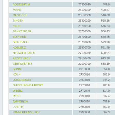
BODENHEIM
23900620
489.0
MAINZ
25100100
498.27
OESTRICH
25100300
518.08
BINGEN
25300200
528.36
KAUB
25700100
546.23
SANKT GOAR
25700300
556.43
BOPPARD
25700500
570.45
BRAUBACH
25700600
579.98
KOBLENZ
25900700
591.49
NEUWIED STADT
27100370
608.04
ANDERNACH
27100400
613.78
OBERWINTER
27100700
638.19
BONN
2710080
654.8
KÖLN
2730010
688.0
DÜSSELDORF
2750010
744.2
DUISBURG-RUHRORT
2770010
780.8
WESEL
2770040
814.0
REES
2790010
837.4
EMMERICH
2790020
851.9
LOBITH
2790050
862.0
PANNERDENSE KOP
2790060
867.3