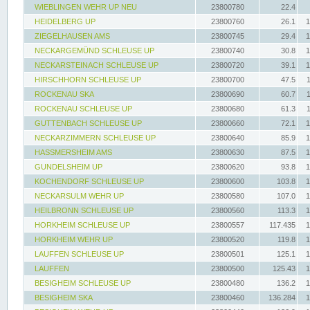
WIEBLINGEN WEHR UP NEU
23800780
22.4
HEIDELBERG UP
23800760
26.1
1
ZIEGELHAUSEN AMS
23800745
29.4
1
NECKARGEMÜND SCHLEUSE UP
23800740
30.8
1
NECKARSTEINACH SCHLEUSE UP
23800720
39.1
1
HIRSCHHORN SCHLEUSE UP
23800700
47.5
ROCKENAU SKA
23800690
60.7
ROCKENAU SCHLEUSE UP
23800680
61.3
GUTTENBACH SCHLEUSE UP
23800660
72.1
1
NECKARZIMMERN SCHLEUSE UP
23800640
85.9
1
HASSMERSHEIM AMS
23800630
87.5
1
GUNDELSHEIM UP
23800620
93.8
1
KOCHENDORF SCHLEUSE UP
23800600
103.8
1
NECKARSULM WEHR UP
23800580
107.0
1
HEILBRONN SCHLEUSE UP
23800560
113.3
1
HORKHEIM SCHLEUSE UP
23800557
117.435
1
HORKHEIM WEHR UP
23800520
119.8
1
LAUFFEN SCHLEUSE UP
23800501
125.1
1
LAUFFEN
23800500
125.43
1
BESIGHEIM SCHLEUSE UP
23800480
136.2
1
BESIGHEIM SKA
23800460
136.284
1