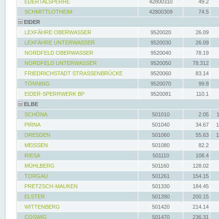
EDERTALSPERRE
42800310
49.2
SCHMITTLOTHEIM
42800309
74.5
EIDER
LEXFÄHRE OBERWASSER
9520020
26.09
LEXFÄHRE UNTERWASSER
9520030
26.09
NORDFELD OBERWASSER
9520040
78.19
NORDFELD UNTERWASSER
9520050
78.312
FRIEDRICHSTADT STRASSENBRÜCKE
9520060
83.14
TÖNNING
9520070
99.8
EIDER-SPERRWERK BP
9520081
110.1
ELBE
SCHÖNA
501010
2.05
PIRNA
501040
34.67
1
DRESDEN
501060
55.63
1
MEISSEN
501080
82.2
RIESA
501110
108.4
MÜHLBERG
501160
128.02
TORGAU
501261
154.15
PRETZSCH-MAUKEN
501330
184.45
ELSTER
501390
200.15
WITTENBERG
501420
214.14
COSWIG
501470
236.31