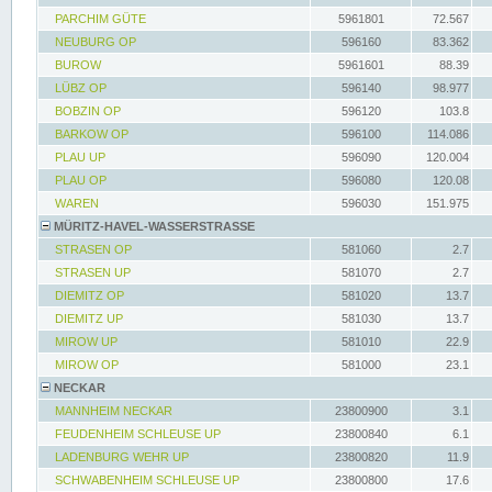
PARCHIM GÜTE
5961801
72.567
NEUBURG OP
596160
83.362
BUROW
5961601
88.39
LÜBZ OP
596140
98.977
BOBZIN OP
596120
103.8
BARKOW OP
596100
114.086
PLAU UP
596090
120.004
PLAU OP
596080
120.08
WAREN
596030
151.975
MÜRITZ-HAVEL-WASSERSTRASSE
STRASEN OP
581060
2.7
STRASEN UP
581070
2.7
DIEMITZ OP
581020
13.7
DIEMITZ UP
581030
13.7
MIROW UP
581010
22.9
MIROW OP
581000
23.1
NECKAR
MANNHEIM NECKAR
23800900
3.1
FEUDENHEIM SCHLEUSE UP
23800840
6.1
LADENBURG WEHR UP
23800820
11.9
SCHWABENHEIM SCHLEUSE UP
23800800
17.6