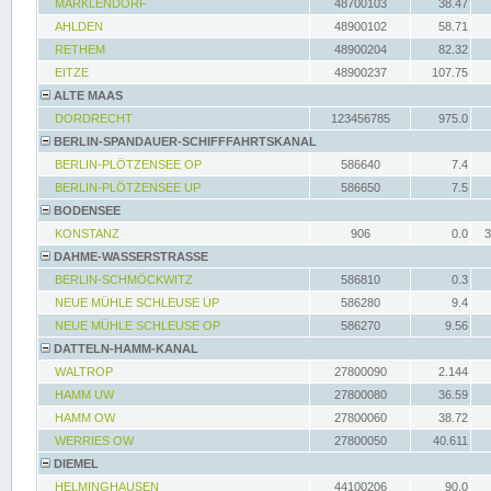
MARKLENDORF
48700103
38.47
AHLDEN
48900102
58.71
RETHEM
48900204
82.32
EITZE
48900237
107.75
ALTE MAAS
DORDRECHT
123456785
975.0
BERLIN-SPANDAUER-SCHIFFFAHRTSKANAL
BERLIN-PLÖTZENSEE OP
586640
7.4
BERLIN-PLÖTZENSEE UP
586650
7.5
BODENSEE
KONSTANZ
906
0.0
3
DAHME-WASSERSTRASSE
BERLIN-SCHMÖCKWITZ
586810
0.3
NEUE MÜHLE SCHLEUSE UP
586280
9.4
NEUE MÜHLE SCHLEUSE OP
586270
9.56
DATTELN-HAMM-KANAL
WALTROP
27800090
2.144
HAMM UW
27800080
36.59
HAMM OW
27800060
38.72
WERRIES OW
27800050
40.611
DIEMEL
HELMINGHAUSEN
44100206
90.0