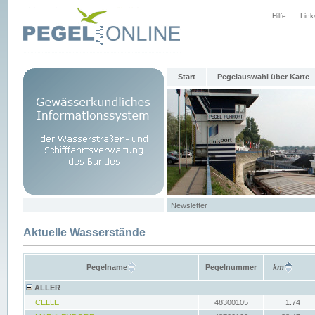
Hilfe
Link
Start
Pegelauswahl über Karte
Newsletter
Aktuelle Wasserstände
Pegelname
Pegelnummer
km
ALLER
CELLE
48300105
1.74