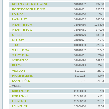
RODENBERGER AUE-WEST
31010052
132.68
RODENBERGER AUE-OST
31010051
133.55
LOHNDE
31010050
150.1
HANN. LIST
31010062
163.56
ANDERTEN UW
31010060
173.425
ANDERTEN OW
31010061
174.96
SEHNDE
31010070
183.58
MEHRUM
31010071
192.556
THUNE
31010080
222.85
SÜLFELD OW
31010092
235.7
SÜLFELD UW
31010091
238.0
VORSFELDE
31010090
249.12
RÜHEN
31010093
256.1
VELSDORF
3101012
283.1
HALDENSLEBEN
3101013
300.9
KANALBRÜCKE
3101018
321.33
MOSEL
KOBLENZ UP
26900900
1.9
KOBLENZ OP
26900880
2.111
LEHMEN UP
26900700
20.37
LEHMEN OP
26900680
21.04