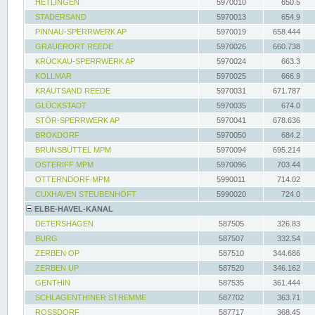
HETLINGEN
5970010
650.5
STADERSAND
5970013
654.9
PINNAU-SPERRWERK AP
5970019
658.444
GRAUERORT REEDE
5970026
660.738
KRÜCKAU-SPERRWERK AP
5970024
663.3
KOLLMAR
5970025
666.9
KRAUTSAND REEDE
5970031
671.787
GLÜCKSTADT
5970035
674.0
STÖR-SPERRWERK AP
5970041
678.636
BROKDORF
5970050
684.2
BRUNSBÜTTEL MPM
5970094
695.214
OSTERIFF MPM
5970096
703.44
OTTERNDORF MPM
5990011
714.02
CUXHAVEN STEUBENHÖFT
5990020
724.0
ELBE-HAVEL-KANAL
DETERSHAGEN
587505
326.83
BURG
587507
332.54
ZERBEN OP
587510
344.686
ZERBEN UP
587520
346.162
GENTHIN
587535
361.444
SCHLAGENTHINER STREMME
587702
363.71
ROSSDORF
587717
368.45