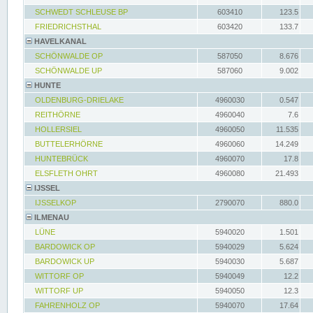
SCHWEDT SCHLEUSE BP
603410
123.5
FRIEDRICHSTHAL
603420
133.7
HAVELKANAL
SCHÖNWALDE OP
587050
8.676
SCHÖNWALDE UP
587060
9.002
HUNTE
OLDENBURG-DRIELAKE
4960030
0.547
REITHÖRNE
4960040
7.6
HOLLERSIEL
4960050
11.535
BUTTELERHÖRNE
4960060
14.249
HUNTEBRÜCK
4960070
17.8
ELSFLETH OHRT
4960080
21.493
IJSSEL
IJSSELKOP
2790070
880.0
ILMENAU
LÜNE
5940020
1.501
BARDOWICK OP
5940029
5.624
BARDOWICK UP
5940030
5.687
WITTORF OP
5940049
12.2
WITTORF UP
5940050
12.3
FAHRENHOLZ OP
5940070
17.64