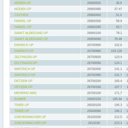
MÜDEN UP
26900500
36.8
MÜDEN OP
26900480
37.47
COCHEM
26900400
51.6
FANKEL UP
26900300
58.9
FANKEL OP
26900280
59.7
SANKT ALDEGUND UP
26900100
78.1
SANKT ALDEGUND OP
26900080
78.48
ENKIRCH UP
26700900
102.6
ENKIRCH OP
26700880
103.128
ZELTINGEN UP
26700600
123.4
ZELTINGEN OP
26700580
124.1
WINTRICH UP
26700400
141.1
1
WINTRICH OP
26700380
141.7
1
DETZEM UP
26700200
165.4
DETZEM OP
26700180
167.7
MEHRING AMS
26700100
171.7
RUWER
26500150
185.94
1
TRIER UP
26500100
195.3
1
TRIER OP
26500080
196.2
1
GREVENMACHER UP
26100200
212.5
1
GREVENMACHER OP
2610180
213.3
1