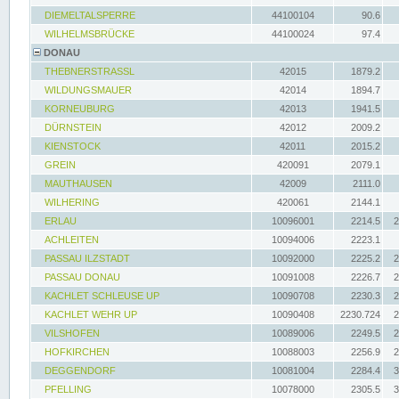
DIEMELTALSPERRE
44100104
90.6
WILHELMSBRÜCKE
44100024
97.4
DONAU
THEBNERSTRASSL
42015
1879.2
WILDUNGSMAUER
42014
1894.7
KORNEUBURG
42013
1941.5
DÜRNSTEIN
42012
2009.2
KIENSTOCK
42011
2015.2
GREIN
420091
2079.1
MAUTHAUSEN
42009
2111.0
WILHERING
420061
2144.1
ERLAU
10096001
2214.5
2
ACHLEITEN
10094006
2223.1
PASSAU ILZSTADT
10092000
2225.2
2
PASSAU DONAU
10091008
2226.7
2
KACHLET SCHLEUSE UP
10090708
2230.3
2
KACHLET WEHR UP
10090408
2230.724
2
VILSHOFEN
10089006
2249.5
2
HOFKIRCHEN
10088003
2256.9
2
DEGGENDORF
10081004
2284.4
3
PFELLING
10078000
2305.5
3