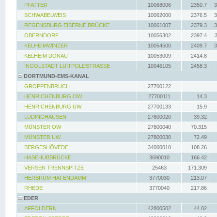
PFATTER
10068006
2350.7
3
SCHWABELWEIS
10062000
2376.5
3
REGENSBURG EISERNE BRÜCKE
10061007
2379.3
3
OBERNDORF
10056302
2397.4
KELHEIMWINZER
10054500
2409.7
3
KELHEIM DONAU
10053009
2414.8
INGOLSTADT LUITPOLDSTRASSE
10046105
2458.3
DORTMUND-EMS-KANAL
GROPPENBRUCH
27700122
HENRICHENBURG OW
27700111
14.3
HENRICHENBURG UW
27700133
15.9
LÜDINGHAUSEN
27800020
39.32
MÜNSTER OW
27800040
70.315
MÜNSTER UW
27800030
72.49
BERGESHÖVEDE
34000010
108.26
HASEHUBBRÜCKE
3690010
166.42
VERSEN TRENNSPITZE
25463
171.309
HERBRUM HAFENDAMM
3770030
213.07
RHEDE
3770040
217.86
EDER
AFFOLDERN
42800502
44.02