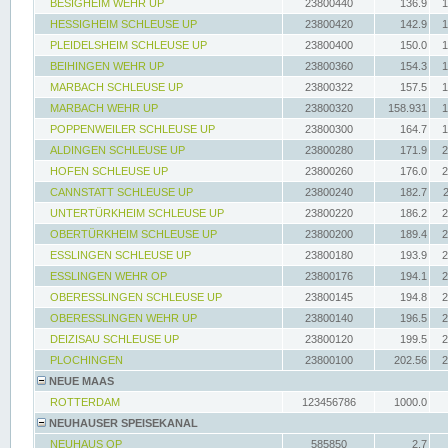
BESIGHEIM WEHR UP
23800440
136.9
1
HESSIGHEIM SCHLEUSE UP
23800420
142.9
1
PLEIDELSHEIM SCHLEUSE UP
23800400
150.0
1
BEIHINGEN WEHR UP
23800360
154.3
1
MARBACH SCHLEUSE UP
23800322
157.5
1
MARBACH WEHR UP
23800320
158.931
1
POPPENWEILER SCHLEUSE UP
23800300
164.7
1
ALDINGEN SCHLEUSE UP
23800280
171.9
2
HOFEN SCHLEUSE UP
23800260
176.0
2
CANNSTATT SCHLEUSE UP
23800240
182.7
UNTERTÜRKHEIM SCHLEUSE UP
23800220
186.2
2
OBERTÜRKHEIM SCHLEUSE UP
23800200
189.4
2
ESSLINGEN SCHLEUSE UP
23800180
193.9
2
ESSLINGEN WEHR OP
23800176
194.1
2
OBERESSLINGEN SCHLEUSE UP
23800145
194.8
2
OBERESSLINGEN WEHR UP
23800140
196.5
2
DEIZISAU SCHLEUSE UP
23800120
199.5
2
PLOCHINGEN
23800100
202.56
2
NEUE MAAS
ROTTERDAM
123456786
1000.0
NEUHAUSER SPEISEKANAL
NEUHAUS OP
585850
2.7