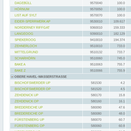
DAGEBÜLL
9570040
100.0
HÖRNUM
9570050
100.0
LIST AUF SYLT
9570070
100.0
EIDER-SPERRWERK AP
9530010
109.617
NORDERNEY RIFFGAT
9360010
159.333
LANGEOOG
9390010
182.129
SPIEKEROOG
9410010
194.374
ZEHNERLOCH
9510010
733.0
MITTELGRUND
9510132
733.7
SCHARHÖRN
9510060
745.0
BAKE A
9510063
755.7
BAKE Z
9510066
755.9
OBERE HAVEL-WASSERSTRASSE
BISCHOFSWERDER UP
581530
4.2
BISCHOFSWERDER OP
581520
4.5
ZEHDENICK UP
580170
15.8
ZEHDENICK OP
580160
16.1
BREDEREICHE UP
580090
47.6
BREDEREICHE OP
580080
48.0
FÜRSTENBERG UP
580070
60.7
FÜRSTENBERG OP
580060
60.8