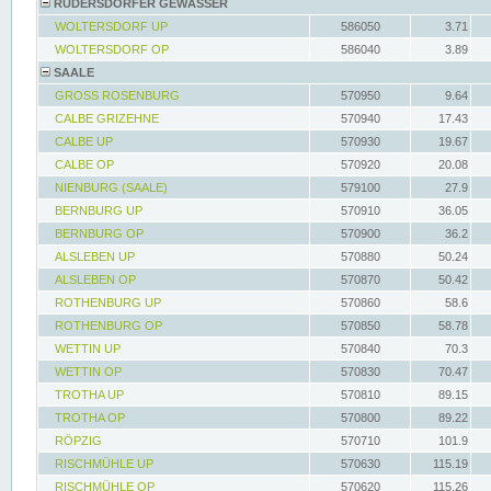
RÜDERSDORFER GEWÄSSER
WOLTERSDORF UP
586050
3.71
WOLTERSDORF OP
586040
3.89
SAALE
GROSS ROSENBURG
570950
9.64
CALBE GRIZEHNE
570940
17.43
CALBE UP
570930
19.67
CALBE OP
570920
20.08
NIENBURG (SAALE)
579100
27.9
BERNBURG UP
570910
36.05
BERNBURG OP
570900
36.2
ALSLEBEN UP
570880
50.24
ALSLEBEN OP
570870
50.42
ROTHENBURG UP
570860
58.6
ROTHENBURG OP
570850
58.78
WETTIN UP
570840
70.3
WETTIN OP
570830
70.47
TROTHA UP
570810
89.15
TROTHA OP
570800
89.22
RÖPZIG
570710
101.9
RISCHMÜHLE UP
570630
115.19
RISCHMÜHLE OP
570620
115.26