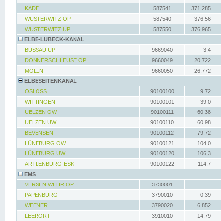
KADE
587541
371.285
WUSTERWITZ OP
587540
376.56
WUSTERWITZ UP
587550
376.965
ELBE-LÜBECK-KANAL
BÜSSAU UP
9669040
3.4
DONNERSCHLEUSE OP
9660049
20.722
MÖLLN
9660050
26.772
ELBESEITENKANAL
OSLOSS
90100100
9.72
WITTINGEN
90100101
39.0
UELZEN OW
90100111
60.38
UELZEN UW
90100110
60.98
BEVENSEN
90100112
79.72
LÜNEBURG OW
90100121
104.0
LÜNEBURG UW
90100120
106.3
ARTLENBURG-ESK
90100122
114.7
EMS
VERSEN WEHR OP
3730001
PAPENBURG
3790010
0.39
WEENER
3790020
6.852
LEERORT
3910010
14.79