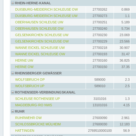
RHEIN-HERNE-KANAL
DUISBURG-MEIDERICH SCHLEUSE OW
27700262
0.869
DUISBURG-MEIDERICH SCHLEUSE UW
27700273
1.1
OBERHAUSEN SCHLEUSE UW
27700251
5.189
OBERHAUSEN SCHLEUSE OW
27700240
5.734
GELSENKIRCHEN SCHLEUSE UW
27700230
23.069
GELSENKIRCHEN SCHLEUSE OW
27700229
23.566
WANNE EICKEL SCHLEUSE UW
27700218
30.907
WANNE EICKEL SCHLEUSE OW
27700193
31.47
HERNE UW
27700160
36.825
HERNE OW
27700150
37.35
RHEINSBERGER GEWÄSSER
WOLFSBRUCH OP
589000
2.3
WOLFSBRUCH UP
589010
2.5
ROTHENSEER-VERBINDUNGSKANAL
SCHLEUSE ROTHENSEE UP
3101016
1.3
MAGDEBURG-RO NWS
13101016
4.15
RUHR
RUHRWEHR OW
27600090
2.961
SCHLOSSBRÜCKE MÜLHEIM
27600030
12.183
HATTINGEN
2769510000100
56.9