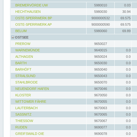
BREMERVÖRDE UW
5980010
0.03
HECHTHAUSEN
5980030
30.94
OSTE-SPERRWERK BP
9000000532
69.575
OSTE-SPERRWERK AP
9000000590
69.575
BELUM
5980060
69.89
OSTSEE
PREROW
9650027
WARNEMÜNDE
9640015
0.0
ALTHAGEN
9650024
0.0
BARTH
9650030
0.0
BARHÖFT
9650040
0.0
STRALSUND
9650043
0.0
STAHLBRODE
9650070
0.0
NEUENDORF HAFEN
9670046
0.0
KLOSTER
9670050
0.0
WITTOWER FÄHRE
9670055
0.0
LAUTERBACH
9670063
0.0
SASSNITZ
9670065
0.0
THIESSOW
9670067
0.0
RUDEN
9690077
0.0
GREIFSWALD OIE
9690078
0.0