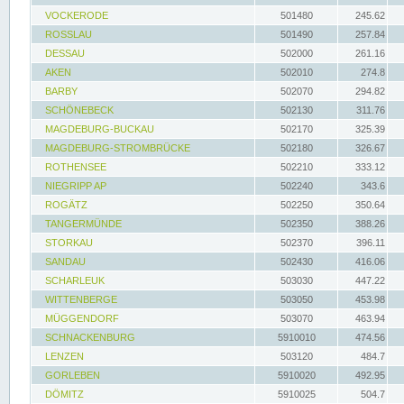
VOCKERODE
501480
245.62
ROSSLAU
501490
257.84
DESSAU
502000
261.16
AKEN
502010
274.8
BARBY
502070
294.82
SCHÖNEBECK
502130
311.76
MAGDEBURG-BUCKAU
502170
325.39
MAGDEBURG-STROMBRÜCKE
502180
326.67
ROTHENSEE
502210
333.12
NIEGRIPP AP
502240
343.6
ROGÄTZ
502250
350.64
TANGERMÜNDE
502350
388.26
STORKAU
502370
396.11
SANDAU
502430
416.06
SCHARLEUK
503030
447.22
WITTENBERGE
503050
453.98
MÜGGENDORF
503070
463.94
SCHNACKENBURG
5910010
474.56
LENZEN
503120
484.7
GORLEBEN
5910020
492.95
DÖMITZ
5910025
504.7