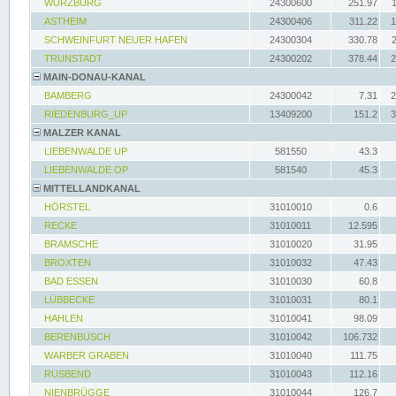
WÜRZBURG
24300600
251.97
ASTHEIM
24300406
311.22
1
SCHWEINFURT NEUER HAFEN
24300304
330.78
TRUNSTADT
24300202
378.44
2
MAIN-DONAU-KANAL
BAMBERG
24300042
7.31
2
RIEDENBURG_UP
13409200
151.2
3
MALZER KANAL
LIEBENWALDE UP
581550
43.3
LIEBENWALDE OP
581540
45.3
MITTELLANDKANAL
HÖRSTEL
31010010
0.6
RECKE
31010011
12.595
BRAMSCHE
31010020
31.95
BROXTEN
31010032
47.43
BAD ESSEN
31010030
60.8
LÜBBECKE
31010031
80.1
HAHLEN
31010041
98.09
BERENBUSCH
31010042
106.732
WARBER GRABEN
31010040
111.75
RUSBEND
31010043
112.16
NIENBRÜGGE
31010044
126.7