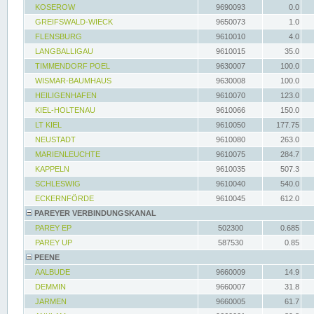
KOSEROW
9690093
0.0
GREIFSWALD-WIECK
9650073
1.0
FLENSBURG
9610010
4.0
LANGBALLIGAU
9610015
35.0
TIMMENDORF POEL
9630007
100.0
WISMAR-BAUMHAUS
9630008
100.0
HEILIGENHAFEN
9610070
123.0
KIEL-HOLTENAU
9610066
150.0
LT KIEL
9610050
177.75
NEUSTADT
9610080
263.0
MARIENLEUCHTE
9610075
284.7
KAPPELN
9610035
507.3
SCHLESWIG
9610040
540.0
ECKERNFÖRDE
9610045
612.0
PAREYER VERBINDUNGSKANAL
PAREY EP
502300
0.685
PAREY UP
587530
0.85
PEENE
AALBUDE
9660009
14.9
DEMMIN
9660007
31.8
JARMEN
9660005
61.7