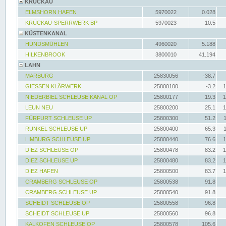
KRÜCKAU
ELMSHORN HAFEN
5970022
0.028
KRÜCKAU-SPERRWERK BP
5970023
10.5
KÜSTENKANAL
HUNDSMÜHLEN
4960020
5.188
HILKENBROOK
3800010
41.194
LAHN
MARBURG
25830056
-38.7
GIESSEN KLÄRWERK
25800100
-3.2
1
NIEDERBIEL SCHLEUSE KANAL OP
25800177
19.3
1
LEUN NEU
25800200
25.1
1
FÜRFURT SCHLEUSE UP
25800300
51.2
RUNKEL SCHLEUSE UP
25800400
65.3
LIMBURG SCHLEUSE UP
25800440
76.6
1
DIEZ SCHLEUSE OP
25800478
83.2
1
DIEZ SCHLEUSE UP
25800480
83.2
1
DIEZ HAFEN
25800500
83.7
1
CRAMBERG SCHLEUSE OP
25800538
91.8
CRAMBERG SCHLEUSE UP
25800540
91.8
SCHEIDT SCHLEUSE OP
25800558
96.8
SCHEIDT SCHLEUSE UP
25800560
96.8
KALKOFEN SCHLEUSE OP
25800578
105.6