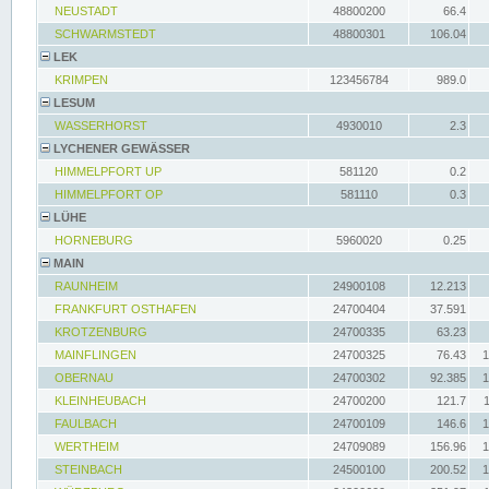
NEUSTADT
48800200
66.4
SCHWARMSTEDT
48800301
106.04
LEK
KRIMPEN
123456784
989.0
LESUM
WASSERHORST
4930010
2.3
LYCHENER GEWÄSSER
HIMMELPFORT UP
581120
0.2
HIMMELPFORT OP
581110
0.3
LÜHE
HORNEBURG
5960020
0.25
MAIN
RAUNHEIM
24900108
12.213
FRANKFURT OSTHAFEN
24700404
37.591
KROTZENBURG
24700335
63.23
MAINFLINGEN
24700325
76.43
1
OBERNAU
24700302
92.385
1
KLEINHEUBACH
24700200
121.7
FAULBACH
24700109
146.6
1
WERTHEIM
24709089
156.96
1
STEINBACH
24500100
200.52
1