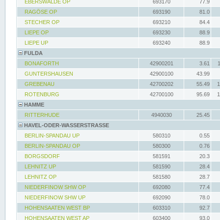
EBERSWALDE OP
693170
77.9
RAGÖSE OP
693190
81.0
STECHER OP
693210
84.4
LIEPE OP
693230
88.9
LIEPE UP
693240
88.9
FULDA
BONAFORTH
42900201
3.61
GUNTERSHAUSEN
42900100
43.99
GREBENAU
42700202
55.49
1
ROTENBURG
42700100
95.69
1
HAMME
RITTERHUDE
4940030
25.45
HAVEL-ODER-WASSERSTRASSE
BERLIN-SPANDAU UP
580310
0.55
BERLIN-SPANDAU OP
580300
0.76
BORGSDORF
581591
20.3
LEHNITZ UP
581590
28.4
LEHNITZ OP
581580
28.7
NIEDERFINOW SHW OP
692080
77.4
NIEDERFINOW SHW UP
692090
78.0
HOHENSAATEN WEST BP
603310
92.7
HOHENSAATEN WEST AP
603400
93.0