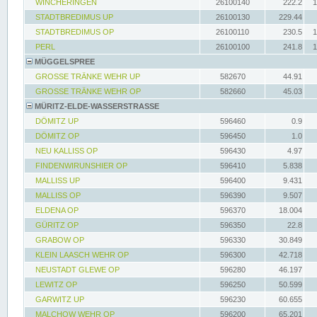
WINCHERINGEN
26100140
222.2
1
STADTBREDIMUS UP
26100130
229.44
STADTBREDIMUS OP
26100110
230.5
1
PERL
26100100
241.8
1
MÜGGELSPREE
GROSSE TRÄNKE WEHR UP
582670
44.91
GROSSE TRÄNKE WEHR OP
582660
45.03
MÜRITZ-ELDE-WASSERSTRASSE
DÖMITZ UP
596460
0.9
DÖMITZ OP
596450
1.0
NEU KALLISS OP
596430
4.97
FINDENWIRUNSHIER OP
596410
5.838
MALLISS UP
596400
9.431
MALLISS OP
596390
9.507
ELDENA OP
596370
18.004
GÜRITZ OP
596350
22.8
GRABOW OP
596330
30.849
KLEIN LAASCH WEHR OP
596300
42.718
NEUSTADT GLEWE OP
596280
46.197
LEWITZ OP
596250
50.599
GARWITZ UP
596230
60.655
MALCHOW WEHR OP
596200
65.201