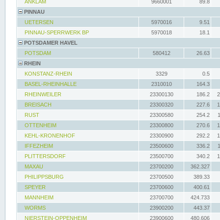
ANKLAM
9660001
89.8
PINNAU
UETERSEN
5970016
9.51
PINNAU-SPERRWERK BP
5970018
18.1
POTSDAMER HAVEL
POTSDAM
580412
26.63
RHEIN
KONSTANZ-RHEIN
3329
0.5
BASEL-RHEINHALLE
2310010
164.3
RHEINWEILER
23300130
186.2
2
BREISACH
23300320
227.6
1
RUST
23300580
254.2
OTTENHEIM
23300800
270.6
1
KEHL-KRONENHOF
23300900
292.2
1
IFFEZHEIM
23500600
336.2
PLITTERSDORF
23500700
340.2
1
MAXAU
23700200
362.327
PHILIPPSBURG
23700500
389.33
SPEYER
23700600
400.61
MANNHEIM
23700700
424.733
WORMS
23900200
443.37
NIERSTEIN-OPPENHEIM
23900600
480.606