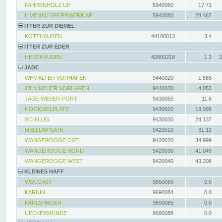
FAHRENHOLZ UP
5940060
17.71
ILMENAU SPERRWERK AP
5940080
28.467
ITTER ZUR DIEMEL
KOTTHAUSEN
44100013
3.4
ITTER ZUR EDER
HERZHAUSEN
42800218
1.3
2
JADE
WHV ALTER VORHAFEN
9440020
1.565
WHV NEUER VORHAFEN
9440030
4.053
JADE-WESER-PORT
9430050
11.6
HOOKSIELPLATE
9430020
18.098
SCHILLIG
9430030
24.137
MELLUMPLATE
9420010
31.13
WANGEROOGE OST
9420020
34.999
WANGEROOGE NORD
9420030
41.049
WANGEROOGE WEST
9420040
43.208
KLEINES HAFF
WOLGAST
9650080
0.0
KARNIN
9690084
0.0
KARLSHAGEN
9690085
0.0
UECKERMÜNDE
9690088
0.0