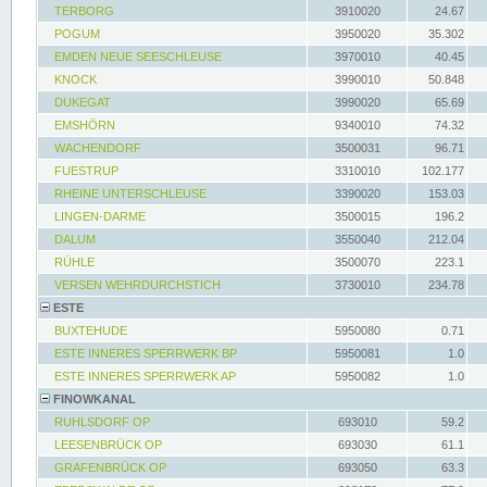
TERBORG
3910020
24.67
POGUM
3950020
35.302
EMDEN NEUE SEESCHLEUSE
3970010
40.45
KNOCK
3990010
50.848
DUKEGAT
3990020
65.69
EMSHÖRN
9340010
74.32
WACHENDORF
3500031
96.71
FUESTRUP
3310010
102.177
RHEINE UNTERSCHLEUSE
3390020
153.03
LINGEN-DARME
3500015
196.2
DALUM
3550040
212.04
RÜHLE
3500070
223.1
VERSEN WEHRDURCHSTICH
3730010
234.78
ESTE
BUXTEHUDE
5950080
0.71
ESTE INNERES SPERRWERK BP
5950081
1.0
ESTE INNERES SPERRWERK AP
5950082
1.0
FINOWKANAL
RUHLSDORF OP
693010
59.2
LEESENBRÜCK OP
693030
61.1
GRAFENBRÜCK OP
693050
63.3