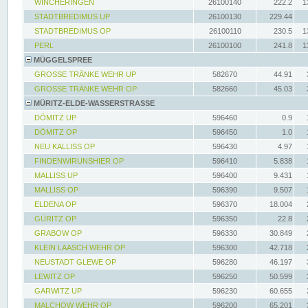
WINCHERINGEN
26100140
222.2
1
STADTBREDIMUS UP
26100130
229.44
STADTBREDIMUS OP
26100110
230.5
1
PERL
26100100
241.8
1
MÜGGELSPREE
GROSSE TRÄNKE WEHR UP
582670
44.91
GROSSE TRÄNKE WEHR OP
582660
45.03
MÜRITZ-ELDE-WASSERSTRASSE
DÖMITZ UP
596460
0.9
DÖMITZ OP
596450
1.0
NEU KALLISS OP
596430
4.97
FINDENWIRUNSHIER OP
596410
5.838
MALLISS UP
596400
9.431
MALLISS OP
596390
9.507
ELDENA OP
596370
18.004
GÜRITZ OP
596350
22.8
GRABOW OP
596330
30.849
KLEIN LAASCH WEHR OP
596300
42.718
NEUSTADT GLEWE OP
596280
46.197
LEWITZ OP
596250
50.599
GARWITZ UP
596230
60.655
MALCHOW WEHR OP
596200
65.201