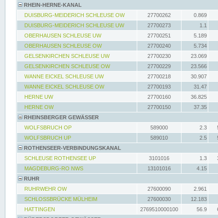
RHEIN-HERNE-KANAL
DUISBURG-MEIDERICH SCHLEUSE OW
27700262
0.869
DUISBURG-MEIDERICH SCHLEUSE UW
27700273
1.1
OBERHAUSEN SCHLEUSE UW
27700251
5.189
OBERHAUSEN SCHLEUSE OW
27700240
5.734
GELSENKIRCHEN SCHLEUSE UW
27700230
23.069
GELSENKIRCHEN SCHLEUSE OW
27700229
23.566
WANNE EICKEL SCHLEUSE UW
27700218
30.907
WANNE EICKEL SCHLEUSE OW
27700193
31.47
HERNE UW
27700160
36.825
HERNE OW
27700150
37.35
RHEINSBERGER GEWÄSSER
WOLFSBRUCH OP
589000
2.3
WOLFSBRUCH UP
589010
2.5
ROTHENSEER-VERBINDUNGSKANAL
SCHLEUSE ROTHENSEE UP
3101016
1.3
MAGDEBURG-RO NWS
13101016
4.15
RUHR
RUHRWEHR OW
27600090
2.961
SCHLOSSBRÜCKE MÜLHEIM
27600030
12.183
HATTINGEN
2769510000100
56.9