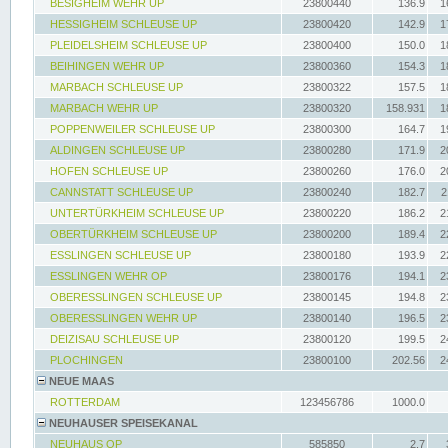
BESIGHEIM WEHR UP
23800440
136.9
1
HESSIGHEIM SCHLEUSE UP
23800420
142.9
1
PLEIDELSHEIM SCHLEUSE UP
23800400
150.0
1
BEIHINGEN WEHR UP
23800360
154.3
1
MARBACH SCHLEUSE UP
23800322
157.5
1
MARBACH WEHR UP
23800320
158.931
1
POPPENWEILER SCHLEUSE UP
23800300
164.7
1
ALDINGEN SCHLEUSE UP
23800280
171.9
2
HOFEN SCHLEUSE UP
23800260
176.0
2
CANNSTATT SCHLEUSE UP
23800240
182.7
2
UNTERTÜRKHEIM SCHLEUSE UP
23800220
186.2
2
OBERTÜRKHEIM SCHLEUSE UP
23800200
189.4
2
ESSLINGEN SCHLEUSE UP
23800180
193.9
2
ESSLINGEN WEHR OP
23800176
194.1
2
OBERESSLINGEN SCHLEUSE UP
23800145
194.8
2
OBERESSLINGEN WEHR UP
23800140
196.5
2
DEIZISAU SCHLEUSE UP
23800120
199.5
2
PLOCHINGEN
23800100
202.56
2
NEUE MAAS
ROTTERDAM
123456786
1000.0
NEUHAUSER SPEISEKANAL
NEUHAUS OP
585850
2.7