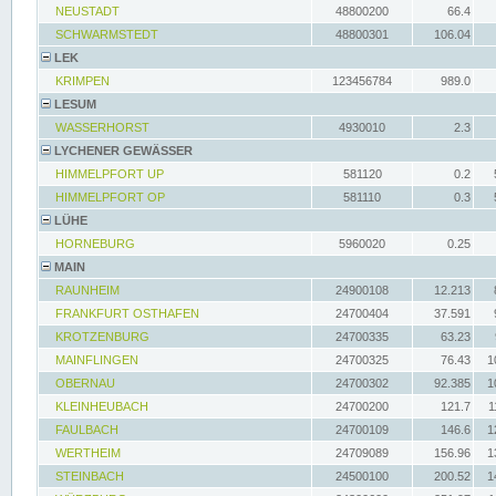
NEUSTADT
48800200
66.4
SCHWARMSTEDT
48800301
106.04
LEK
KRIMPEN
123456784
989.0
LESUM
WASSERHORST
4930010
2.3
LYCHENER GEWÄSSER
HIMMELPFORT UP
581120
0.2
HIMMELPFORT OP
581110
0.3
LÜHE
HORNEBURG
5960020
0.25
MAIN
RAUNHEIM
24900108
12.213
FRANKFURT OSTHAFEN
24700404
37.591
KROTZENBURG
24700335
63.23
MAINFLINGEN
24700325
76.43
1
OBERNAU
24700302
92.385
1
KLEINHEUBACH
24700200
121.7
1
FAULBACH
24700109
146.6
1
WERTHEIM
24709089
156.96
1
STEINBACH
24500100
200.52
1