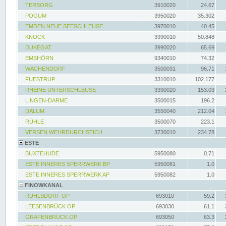
TERBORG
3910020
24.67
POGUM
3950020
35.302
EMDEN NEUE SEESCHLEUSE
3970010
40.45
KNOCK
3990010
50.848
DUKEGAT
3990020
65.69
EMSHÖRN
9340010
74.32
WACHENDORF
3500031
96.71
FUESTRUP
3310010
102.177
RHEINE UNTERSCHLEUSE
3390020
153.03
LINGEN-DARME
3500015
196.2
DALUM
3550040
212.04
RÜHLE
3500070
223.1
VERSEN WEHRDURCHSTICH
3730010
234.78
ESTE
BUXTEHUDE
5950080
0.71
ESTE INNERES SPERRWERK BP
5950081
1.0
ESTE INNERES SPERRWERK AP
5950082
1.0
FINOWKANAL
RUHLSDORF OP
693010
59.2
LEESENBRÜCK OP
693030
61.1
GRAFENBRÜCK OP
693050
63.3