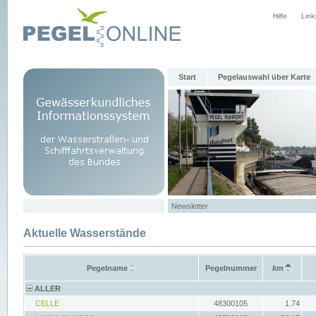
Hilfe
Link
Start
Pegelauswahl über Karte
Newsletter
Aktuelle Wasserstände
Pegelname
Pegelnummer
km
ALLER
CELLE
48300105
1.74