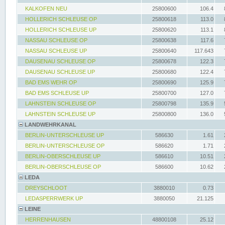
KALKOFEN NEU
25800600
106.4
HOLLERICH SCHLEUSE OP
25800618
113.0
HOLLERICH SCHLEUSE UP
25800620
113.1
NASSAU SCHLEUSE OP
25800638
117.6
NASSAU SCHLEUSE UP
25800640
117.643
DAUSENAU SCHLEUSE OP
25800678
122.3
DAUSENAU SCHLEUSE UP
25800680
122.4
BAD EMS WEHR OP
25800690
125.9
BAD EMS SCHLEUSE UP
25800700
127.0
LAHNSTEIN SCHLEUSE OP
25800798
135.9
LAHNSTEIN SCHLEUSE UP
25800800
136.0
LANDWEHRKANAL
BERLIN-UNTERSCHLEUSE UP
586630
1.61
BERLIN-UNTERSCHLEUSE OP
586620
1.71
BERLIN-OBERSCHLEUSE UP
586610
10.51
BERLIN-OBERSCHLEUSE OP
586600
10.62
LEDA
DREYSCHLOOT
3880010
0.73
LEDASPERRWERK UP
3880050
21.125
LEINE
HERRENHAUSEN
48800108
25.12