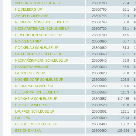
WIEBLINGEN WEHR UP NEU
23800780
22.4
HEIDELBERG UP
23800760
26.1
1
ZIEGELHAUSEN AMS
23800745
29.4
1
NECKARGEMÜND SCHLEUSE UP
23800740
30.8
1
NECKARSTEINACH SCHLEUSE UP
23800720
39.1
1
HIRSCHHORN SCHLEUSE UP
23800700
47.5
1
ROCKENAU SKA
23800690
60.7
1
ROCKENAU SCHLEUSE UP
23800680
61.3
1
GUTTENBACH SCHLEUSE UP
23800660
72.1
1
NECKARZIMMERN SCHLEUSE UP
23800640
85.9
1
HASSMERSHEIM AMS
23800630
87.5
1
GUNDELSHEIM UP
23800620
93.8
1
KOCHENDORF SCHLEUSE UP
23800600
103.8
1
NECKARSULM WEHR UP
23800580
107.0
1
HEILBRONN SCHLEUSE UP
23800560
113.3
1
HORKHEIM SCHLEUSE UP
23800557
117.435
1
HORKHEIM WEHR UP
23800520
119.8
1
LAUFFEN SCHLEUSE UP
23800501
125.1
1
LAUFFEN
23800500
125.43
1
BESIGHEIM SCHLEUSE UP
23800480
136.2
1
BESIGHEIM SKA
23800460
136.284
1