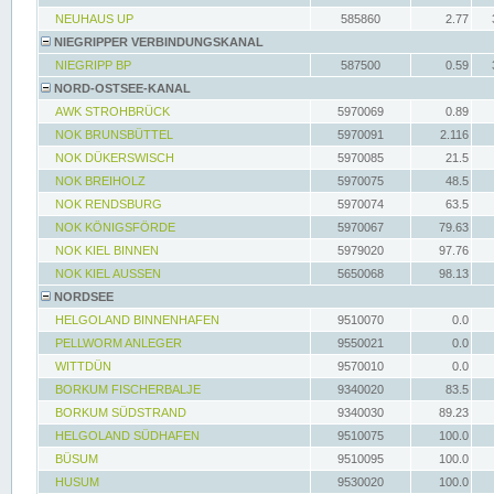
NEUHAUS UP
585860
2.77
NIEGRIPPER VERBINDUNGSKANAL
NIEGRIPP BP
587500
0.59
NORD-OSTSEE-KANAL
AWK STROHBRÜCK
5970069
0.89
NOK BRUNSBÜTTEL
5970091
2.116
NOK DÜKERSWISCH
5970085
21.5
NOK BREIHOLZ
5970075
48.5
NOK RENDSBURG
5970074
63.5
NOK KÖNIGSFÖRDE
5970067
79.63
NOK KIEL BINNEN
5979020
97.76
NOK KIEL AUSSEN
5650068
98.13
NORDSEE
HELGOLAND BINNENHAFEN
9510070
0.0
PELLWORM ANLEGER
9550021
0.0
WITTDÜN
9570010
0.0
BORKUM FISCHERBALJE
9340020
83.5
BORKUM SÜDSTRAND
9340030
89.23
HELGOLAND SÜDHAFEN
9510075
100.0
BÜSUM
9510095
100.0
HUSUM
9530020
100.0