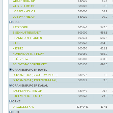
WESENBERG UP
580030
81.7
WESENBERG OP
580020
81.8
VOSSWINKEL OP
580000
88.1
VOSSWINKEL UP
580010
90.0
ODER
RATZDORF
603140
542.5
EISENHÜTTENSTADT
603000
554.1
FRANKFURT1 (ODER)
603031
585.3
KIETZ
603040
614.8
KIENITZ
603050
632.9
HOHENSAATEN-FINOW
603080
665.0
STÜTZKOW
603100
680.6
SCHWEDT-ODERBRÜCKE
603130
690.6
ORANIENBURGER HAVEL
OHV KM 1.467 (BLAUES WUNDER)
580272
1.5
OHV KM 3.014 (HOCHSPANNUNG)
580271
3.0
ORANIENBURGER KANAL
SACHSENHAUSEN OP
580240
29.8
SACHSENHAUSEN UP
581840
29.8
ORKE
DALWIGKSTHAL
42840453
11.41
OSTE