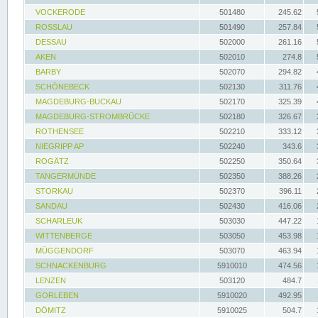
VOCKERODE
501480
245.62
ROSSLAU
501490
257.84
DESSAU
502000
261.16
AKEN
502010
274.8
BARBY
502070
294.82
SCHÖNEBECK
502130
311.76
MAGDEBURG-BUCKAU
502170
325.39
MAGDEBURG-STROMBRÜCKE
502180
326.67
ROTHENSEE
502210
333.12
NIEGRIPP AP
502240
343.6
ROGÄTZ
502250
350.64
TANGERMÜNDE
502350
388.26
STORKAU
502370
396.11
SANDAU
502430
416.06
SCHARLEUK
503030
447.22
WITTENBERGE
503050
453.98
MÜGGENDORF
503070
463.94
SCHNACKENBURG
5910010
474.56
LENZEN
503120
484.7
GORLEBEN
5910020
492.95
DÖMITZ
5910025
504.7