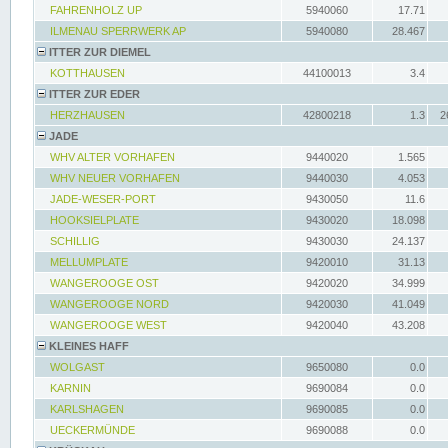
FAHRENHOLZ UP
5940060
17.71
ILMENAU SPERRWERK AP
5940080
28.467
ITTER ZUR DIEMEL
KOTTHAUSEN
44100013
3.4
ITTER ZUR EDER
HERZHAUSEN
42800218
1.3
2
JADE
WHV ALTER VORHAFEN
9440020
1.565
WHV NEUER VORHAFEN
9440030
4.053
JADE-WESER-PORT
9430050
11.6
HOOKSIELPLATE
9430020
18.098
SCHILLIG
9430030
24.137
MELLUMPLATE
9420010
31.13
WANGEROOGE OST
9420020
34.999
WANGEROOGE NORD
9420030
41.049
WANGEROOGE WEST
9420040
43.208
KLEINES HAFF
WOLGAST
9650080
0.0
KARNIN
9690084
0.0
KARLSHAGEN
9690085
0.0
UECKERMÜNDE
9690088
0.0