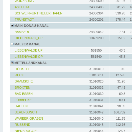
WÜRZBURG
24300600
251.97
1
ASTHEIM
24300406
311.22
1
SCHWEINFURT NEUER HAFEN
24300304
330.78
2
TRUNSTADT
24300202
378.44
2
MAIN-DONAU-KANAL
BAMBERG
24300042
7.31
2
RIEDENBURG_UP
13409200
151.2
3
MALZER KANAL
LIEBENWALDE UP
581550
43.3
LIEBENWALDE OP
581540
45.3
MITTELLANDKANAL
HÖRSTEL
31010010
0.6
RECKE
31010011
12.595
BRAMSCHE
31010020
31.95
BROXTEN
31010032
47.43
BAD ESSEN
31010030
60.8
LÜBBECKE
31010031
80.1
HAHLEN
31010041
98.09
BERENBUSCH
31010042
106.732
WARBER GRABEN
31010040
111.75
RUSBEND
31010043
112.16
NIENBRÜGGE
31010044
126.7