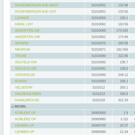
RODENBERGER AUE-WEST
31010052
132.68
RODENBERGER AUE-OST
31010051
133.55
LOHNDE
31010050
150.1
HANN. LIST
31010062
163.56
ANDERTEN UW
31010060
173.425
ANDERTEN OW
31010061
174.96
SEHNDE
31010070
183.58
MEHRUM
31010071
192.556
THUNE
31010080
222.85
SÜLFELD OW
31010092
235.7
SÜLFELD UW
31010091
238.0
VORSFELDE
31010090
249.12
RÜHEN
31010093
256.1
VELSDORF
3101012
283.1
HALDENSLEBEN
3101013
300.9
KANALBRÜCKE
3101018
321.33
MOSEL
KOBLENZ UP
26900900
1.9
KOBLENZ OP
26900880
2.111
LEHMEN UP
26900700
20.37
LEHMEN OP
26900680
21.04