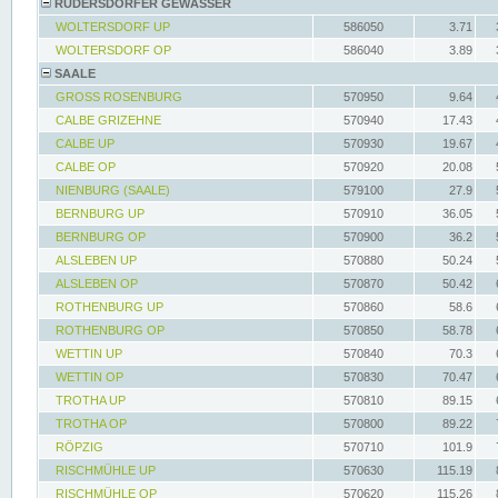
RÜDERSDORFER GEWÄSSER
WOLTERSDORF UP
586050
3.71
WOLTERSDORF OP
586040
3.89
SAALE
GROSS ROSENBURG
570950
9.64
CALBE GRIZEHNE
570940
17.43
CALBE UP
570930
19.67
CALBE OP
570920
20.08
NIENBURG (SAALE)
579100
27.9
BERNBURG UP
570910
36.05
BERNBURG OP
570900
36.2
ALSLEBEN UP
570880
50.24
ALSLEBEN OP
570870
50.42
ROTHENBURG UP
570860
58.6
ROTHENBURG OP
570850
58.78
WETTIN UP
570840
70.3
WETTIN OP
570830
70.47
TROTHA UP
570810
89.15
TROTHA OP
570800
89.22
RÖPZIG
570710
101.9
RISCHMÜHLE UP
570630
115.19
RISCHMÜHLE OP
570620
115.26