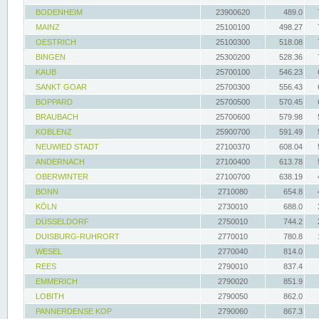
BODENHEIM
23900620
489.0
MAINZ
25100100
498.27
OESTRICH
25100300
518.08
BINGEN
25300200
528.36
KAUB
25700100
546.23
SANKT GOAR
25700300
556.43
BOPPARD
25700500
570.45
BRAUBACH
25700600
579.98
KOBLENZ
25900700
591.49
NEUWIED STADT
27100370
608.04
ANDERNACH
27100400
613.78
OBERWINTER
27100700
638.19
BONN
2710080
654.8
KÖLN
2730010
688.0
DÜSSELDORF
2750010
744.2
DUISBURG-RUHRORT
2770010
780.8
WESEL
2770040
814.0
REES
2790010
837.4
EMMERICH
2790020
851.9
LOBITH
2790050
862.0
PANNERDENSE KOP
2790060
867.3