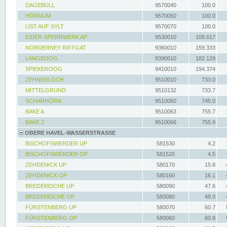
DAGEBÜLL
9570040
100.0
HÖRNUM
9570050
100.0
LIST AUF SYLT
9570070
100.0
EIDER-SPERRWERK AP
9530010
109.617
NORDERNEY RIFFGAT
9360010
159.333
LANGEOOG
9390010
182.129
SPIEKEROOG
9410010
194.374
ZEHNERLOCH
9510010
733.0
MITTELGRUND
9510132
733.7
SCHARHÖRN
9510060
745.0
BAKE A
9510063
755.7
BAKE Z
9510066
755.9
OBERE HAVEL-WASSERSTRASSE
BISCHOFSWERDER UP
581530
4.2
BISCHOFSWERDER OP
581520
4.5
ZEHDENICK UP
580170
15.8
ZEHDENICK OP
580160
16.1
BREDEREICHE UP
580090
47.6
BREDEREICHE OP
580080
48.0
FÜRSTENBERG UP
580070
60.7
FÜRSTENBERG OP
580060
60.8