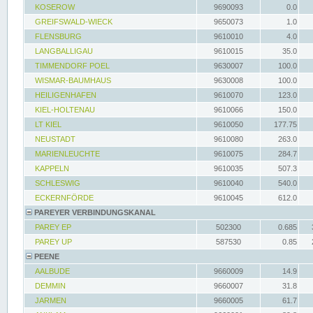
KOSEROW
9690093
0.0
GREIFSWALD-WIECK
9650073
1.0
FLENSBURG
9610010
4.0
LANGBALLIGAU
9610015
35.0
TIMMENDORF POEL
9630007
100.0
WISMAR-BAUMHAUS
9630008
100.0
HEILIGENHAFEN
9610070
123.0
KIEL-HOLTENAU
9610066
150.0
LT KIEL
9610050
177.75
NEUSTADT
9610080
263.0
MARIENLEUCHTE
9610075
284.7
KAPPELN
9610035
507.3
SCHLESWIG
9610040
540.0
ECKERNFÖRDE
9610045
612.0
PAREYER VERBINDUNGSKANAL
PAREY EP
502300
0.685
PAREY UP
587530
0.85
PEENE
AALBUDE
9660009
14.9
DEMMIN
9660007
31.8
JARMEN
9660005
61.7