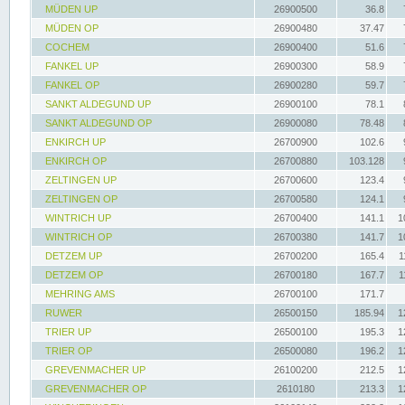
MÜDEN UP
26900500
36.8
MÜDEN OP
26900480
37.47
COCHEM
26900400
51.6
FANKEL UP
26900300
58.9
FANKEL OP
26900280
59.7
SANKT ALDEGUND UP
26900100
78.1
SANKT ALDEGUND OP
26900080
78.48
ENKIRCH UP
26700900
102.6
ENKIRCH OP
26700880
103.128
ZELTINGEN UP
26700600
123.4
ZELTINGEN OP
26700580
124.1
WINTRICH UP
26700400
141.1
1
WINTRICH OP
26700380
141.7
1
DETZEM UP
26700200
165.4
1
DETZEM OP
26700180
167.7
1
MEHRING AMS
26700100
171.7
RUWER
26500150
185.94
1
TRIER UP
26500100
195.3
1
TRIER OP
26500080
196.2
1
GREVENMACHER UP
26100200
212.5
1
GREVENMACHER OP
2610180
213.3
1