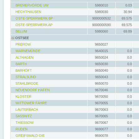
BREMERVÖRDE UW
5980010
0.03
HECHTHAUSEN
5980030
30.94
OSTE-SPERRWERK BP
9000000532
69.575
OSTE-SPERRWERK AP
9000000590
69.575
BELUM
5980060
69.89
OSTSEE
PREROW
9650027
WARNEMÜNDE
9640015
0.0
ALTHAGEN
9650024
0.0
BARTH
9650030
0.0
BARHÖFT
9650040
0.0
STRALSUND
9650043
0.0
STAHLBRODE
9650070
0.0
NEUENDORF HAFEN
9670046
0.0
KLOSTER
9670050
0.0
WITTOWER FÄHRE
9670055
0.0
LAUTERBACH
9670063
0.0
SASSNITZ
9670065
0.0
THIESSOW
9670067
0.0
RUDEN
9690077
0.0
GREIFSWALD OIE
9690078
0.0