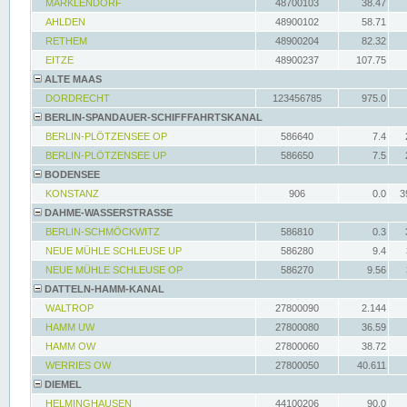
MARKLENDORF
48700103
38.47
AHLDEN
48900102
58.71
RETHEM
48900204
82.32
EITZE
48900237
107.75
ALTE MAAS
DORDRECHT
123456785
975.0
BERLIN-SPANDAUER-SCHIFFFAHRTSKANAL
BERLIN-PLÖTZENSEE OP
586640
7.4
BERLIN-PLÖTZENSEE UP
586650
7.5
BODENSEE
KONSTANZ
906
0.0
3
DAHME-WASSERSTRASSE
BERLIN-SCHMÖCKWITZ
586810
0.3
NEUE MÜHLE SCHLEUSE UP
586280
9.4
NEUE MÜHLE SCHLEUSE OP
586270
9.56
DATTELN-HAMM-KANAL
WALTROP
27800090
2.144
HAMM UW
27800080
36.59
HAMM OW
27800060
38.72
WERRIES OW
27800050
40.611
DIEMEL
HELMINGHAUSEN
44100206
90.0