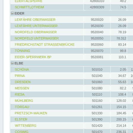
EDERTALSPERRE
42800310
49.2
SCHMITTLOTHEIM
42800309
74.5
EIDER
LEXFÄHRE OBERWASSER
9520020
26.09
LEXFÄHRE UNTERWASSER
9520030
26.09
NORDFELD OBERWASSER
9520040
78.19
NORDFELD UNTERWASSER
9520050
78.312
FRIEDRICHSTADT STRASSENBRÜCKE
9520060
83.14
TÖNNING
9520070
99.8
EIDER-SPERRWERK BP
9520081
110.1
ELBE
SCHÖNA
501010
2.05
1
PIRNA
501040
34.67
1
DRESDEN
501060
55.63
1
MEISSEN
501080
82.2
RIESA
501110
108.4
MÜHLBERG
501160
128.02
TORGAU
501261
154.15
PRETZSCH-MAUKEN
501330
184.45
ELSTER
501390
200.15
WITTENBERG
501420
214.14
COSWIG
501470
236.31