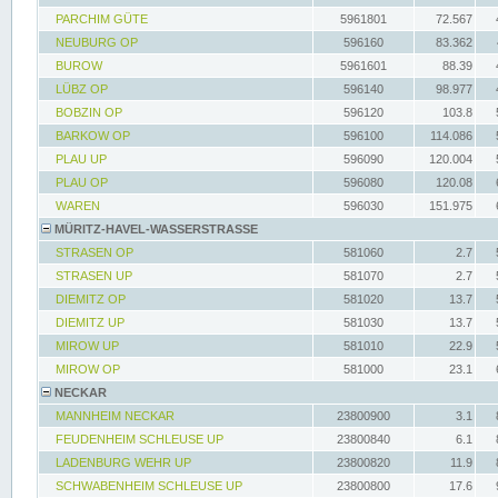
PARCHIM GÜTE
5961801
72.567
NEUBURG OP
596160
83.362
BUROW
5961601
88.39
LÜBZ OP
596140
98.977
BOBZIN OP
596120
103.8
BARKOW OP
596100
114.086
PLAU UP
596090
120.004
PLAU OP
596080
120.08
WAREN
596030
151.975
MÜRITZ-HAVEL-WASSERSTRASSE
STRASEN OP
581060
2.7
STRASEN UP
581070
2.7
DIEMITZ OP
581020
13.7
DIEMITZ UP
581030
13.7
MIROW UP
581010
22.9
MIROW OP
581000
23.1
NECKAR
MANNHEIM NECKAR
23800900
3.1
FEUDENHEIM SCHLEUSE UP
23800840
6.1
LADENBURG WEHR UP
23800820
11.9
SCHWABENHEIM SCHLEUSE UP
23800800
17.6