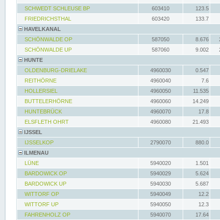
SCHWEDT SCHLEUSE BP
603410
123.5
FRIEDRICHSTHAL
603420
133.7
HAVELKANAL
SCHÖNWALDE OP
587050
8.676
SCHÖNWALDE UP
587060
9.002
HUNTE
OLDENBURG-DRIELAKE
4960030
0.547
REITHÖRNE
4960040
7.6
HOLLERSIEL
4960050
11.535
BUTTELERHÖRNE
4960060
14.249
HUNTEBRÜCK
4960070
17.8
ELSFLETH OHRT
4960080
21.493
IJSSEL
IJSSELKOP
2790070
880.0
ILMENAU
LÜNE
5940020
1.501
BARDOWICK OP
5940029
5.624
BARDOWICK UP
5940030
5.687
WITTORF OP
5940049
12.2
WITTORF UP
5940050
12.3
FAHRENHOLZ OP
5940070
17.64