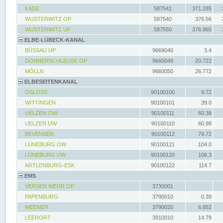
KADE
587541
371.285
WUSTERWITZ OP
587540
376.56
WUSTERWITZ UP
587550
376.965
ELBE-LÜBECK-KANAL
BÜSSAU UP
9669040
3.4
DONNERSCHLEUSE OP
9660049
20.722
MÖLLN
9660050
26.772
ELBESEITENKANAL
OSLOSS
90100100
9.72
WITTINGEN
90100101
39.0
UELZEN OW
90100111
60.38
UELZEN UW
90100110
60.98
BEVENSEN
90100112
79.72
LÜNEBURG OW
90100121
104.0
LÜNEBURG UW
90100120
106.3
ARTLENBURG-ESK
90100122
114.7
EMS
VERSEN WEHR OP
3730001
PAPENBURG
3790010
0.39
WEENER
3790020
6.852
LEERORT
3910010
14.79