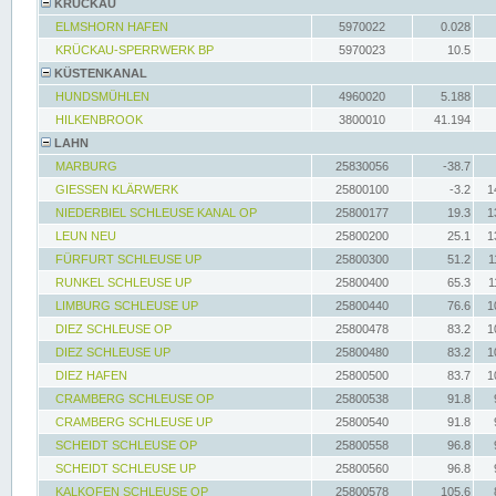
KRÜCKAU
ELMSHORN HAFEN
5970022
0.028
KRÜCKAU-SPERRWERK BP
5970023
10.5
KÜSTENKANAL
HUNDSMÜHLEN
4960020
5.188
HILKENBROOK
3800010
41.194
LAHN
MARBURG
25830056
-38.7
GIESSEN KLÄRWERK
25800100
-3.2
1
NIEDERBIEL SCHLEUSE KANAL OP
25800177
19.3
1
LEUN NEU
25800200
25.1
1
FÜRFURT SCHLEUSE UP
25800300
51.2
1
RUNKEL SCHLEUSE UP
25800400
65.3
1
LIMBURG SCHLEUSE UP
25800440
76.6
1
DIEZ SCHLEUSE OP
25800478
83.2
1
DIEZ SCHLEUSE UP
25800480
83.2
1
DIEZ HAFEN
25800500
83.7
1
CRAMBERG SCHLEUSE OP
25800538
91.8
CRAMBERG SCHLEUSE UP
25800540
91.8
SCHEIDT SCHLEUSE OP
25800558
96.8
SCHEIDT SCHLEUSE UP
25800560
96.8
KALKOFEN SCHLEUSE OP
25800578
105.6