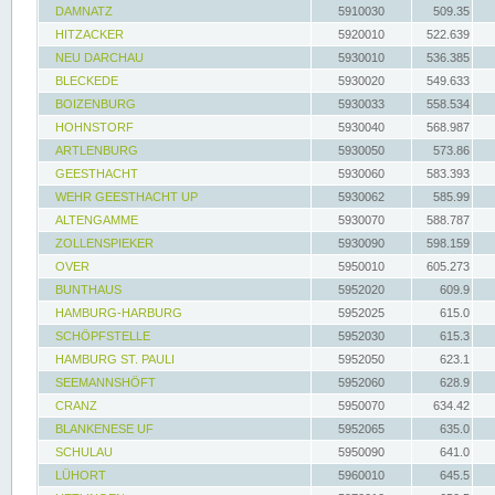
DAMNATZ
5910030
509.35
HITZACKER
5920010
522.639
NEU DARCHAU
5930010
536.385
BLECKEDE
5930020
549.633
BOIZENBURG
5930033
558.534
HOHNSTORF
5930040
568.987
ARTLENBURG
5930050
573.86
GEESTHACHT
5930060
583.393
WEHR GEESTHACHT UP
5930062
585.99
ALTENGAMME
5930070
588.787
ZOLLENSPIEKER
5930090
598.159
OVER
5950010
605.273
BUNTHAUS
5952020
609.9
HAMBURG-HARBURG
5952025
615.0
SCHÖPFSTELLE
5952030
615.3
HAMBURG ST. PAULI
5952050
623.1
SEEMANNSHÖFT
5952060
628.9
CRANZ
5950070
634.42
BLANKENESE UF
5952065
635.0
SCHULAU
5950090
641.0
LÜHORT
5960010
645.5