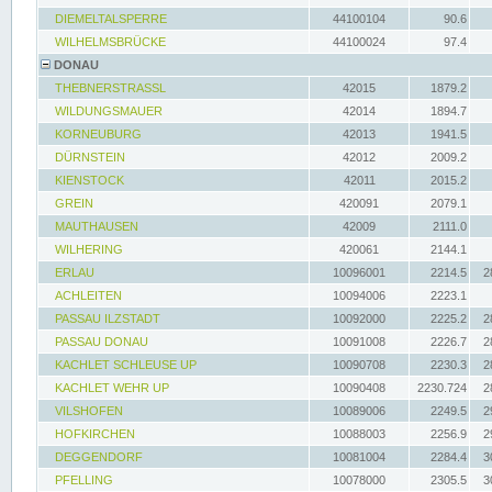
DIEMELTALSPERRE
44100104
90.6
WILHELMSBRÜCKE
44100024
97.4
DONAU
THEBNERSTRASSL
42015
1879.2
WILDUNGSMAUER
42014
1894.7
KORNEUBURG
42013
1941.5
DÜRNSTEIN
42012
2009.2
KIENSTOCK
42011
2015.2
GREIN
420091
2079.1
MAUTHAUSEN
42009
2111.0
WILHERING
420061
2144.1
ERLAU
10096001
2214.5
2
ACHLEITEN
10094006
2223.1
PASSAU ILZSTADT
10092000
2225.2
2
PASSAU DONAU
10091008
2226.7
2
KACHLET SCHLEUSE UP
10090708
2230.3
2
KACHLET WEHR UP
10090408
2230.724
2
VILSHOFEN
10089006
2249.5
2
HOFKIRCHEN
10088003
2256.9
2
DEGGENDORF
10081004
2284.4
3
PFELLING
10078000
2305.5
3