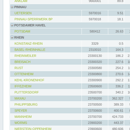
ANKLAM
9660001
89.8
PINNAU
UETERSEN
5970016
9.51
PINNAU-SPERRWERK BP
5970018
18.1
POTSDAMER HAVEL
POTSDAM
580412
26.63
RHEIN
KONSTANZ-RHEIN
3329
0.5
BASEL-RHEINHALLE
2310010
164.3
RHEINWEILER
23300130
186.2
2
BREISACH
23300320
227.6
1
RUST
23300580
254.2
1
OTTENHEIM
23300800
270.6
1
KEHL-KRONENHOF
23300900
292.2
1
IFFEZHEIM
23500600
336.2
1
PLITTERSDORF
23500700
340.2
1
MAXAU
23700200
362.327
PHILIPPSBURG
23700500
389.33
SPEYER
23700600
400.61
MANNHEIM
23700700
424.733
WORMS
23900200
443.37
NIERSTEIN-OPPENHEIM
23900600
480.606