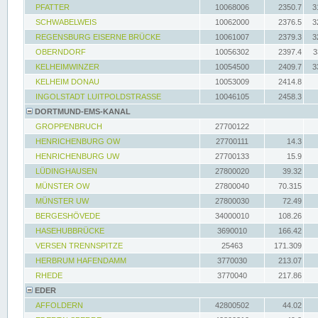
PFATTER
10068006
2350.7
3
SCHWABELWEIS
10062000
2376.5
3
REGENSBURG EISERNE BRÜCKE
10061007
2379.3
3
OBERNDORF
10056302
2397.4
3
KELHEIMWINZER
10054500
2409.7
3
KELHEIM DONAU
10053009
2414.8
INGOLSTADT LUITPOLDSTRASSE
10046105
2458.3
DORTMUND-EMS-KANAL
GROPPENBRUCH
27700122
HENRICHENBURG OW
27700111
14.3
HENRICHENBURG UW
27700133
15.9
LÜDINGHAUSEN
27800020
39.32
MÜNSTER OW
27800040
70.315
MÜNSTER UW
27800030
72.49
BERGESHÖVEDE
34000010
108.26
HASEHUBBRÜCKE
3690010
166.42
VERSEN TRENNSPITZE
25463
171.309
HERBRUM HAFENDAMM
3770030
213.07
RHEDE
3770040
217.86
EDER
AFFOLDERN
42800502
44.02