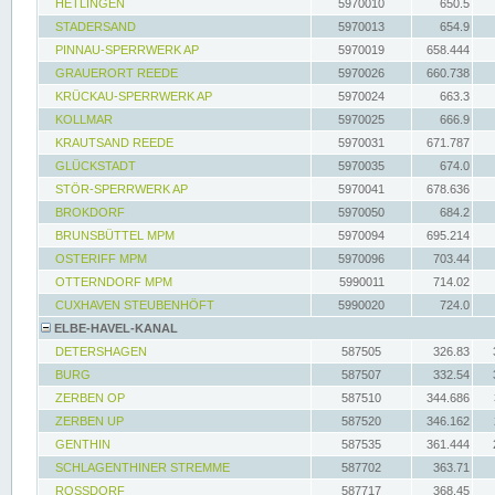
HETLINGEN
5970010
650.5
STADERSAND
5970013
654.9
PINNAU-SPERRWERK AP
5970019
658.444
GRAUERORT REEDE
5970026
660.738
KRÜCKAU-SPERRWERK AP
5970024
663.3
KOLLMAR
5970025
666.9
KRAUTSAND REEDE
5970031
671.787
GLÜCKSTADT
5970035
674.0
STÖR-SPERRWERK AP
5970041
678.636
BROKDORF
5970050
684.2
BRUNSBÜTTEL MPM
5970094
695.214
OSTERIFF MPM
5970096
703.44
OTTERNDORF MPM
5990011
714.02
CUXHAVEN STEUBENHÖFT
5990020
724.0
ELBE-HAVEL-KANAL
DETERSHAGEN
587505
326.83
BURG
587507
332.54
ZERBEN OP
587510
344.686
ZERBEN UP
587520
346.162
GENTHIN
587535
361.444
SCHLAGENTHINER STREMME
587702
363.71
ROSSDORF
587717
368.45