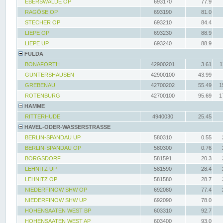
EBERSWALDE OP
693170
77.9
RAGÖSE OP
693190
81.0
STECHER OP
693210
84.4
LIEPE OP
693230
88.9
LIEPE UP
693240
88.9
FULDA
BONAFORTH
42900201
3.61
1
GUNTERSHAUSEN
42900100
43.99
GREBENAU
42700202
55.49
1
ROTENBURG
42700100
95.69
1
HAMME
RITTERHUDE
4940030
25.45
HAVEL-ODER-WASSERSTRASSE
BERLIN-SPANDAU UP
580310
0.55
BERLIN-SPANDAU OP
580300
0.76
BORGSDORF
581591
20.3
LEHNITZ UP
581590
28.4
LEHNITZ OP
581580
28.7
NIEDERFINOW SHW OP
692080
77.4
NIEDERFINOW SHW UP
692090
78.0
HOHENSAATEN WEST BP
603310
92.7
HOHENSAATEN WEST AP
603400
93.0