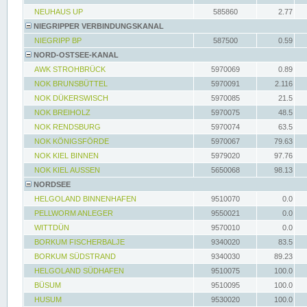
NEUHAUS UP
585860
2.77
NIEGRIPPER VERBINDUNGSKANAL
NIEGRIPP BP
587500
0.59
NORD-OSTSEE-KANAL
AWK STROHBRÜCK
5970069
0.89
NOK BRUNSBÜTTEL
5970091
2.116
NOK DÜKERSWISCH
5970085
21.5
NOK BREIHOLZ
5970075
48.5
NOK RENDSBURG
5970074
63.5
NOK KÖNIGSFÖRDE
5970067
79.63
NOK KIEL BINNEN
5979020
97.76
NOK KIEL AUSSEN
5650068
98.13
NORDSEE
HELGOLAND BINNENHAFEN
9510070
0.0
PELLWORM ANLEGER
9550021
0.0
WITTDÜN
9570010
0.0
BORKUM FISCHERBALJE
9340020
83.5
BORKUM SÜDSTRAND
9340030
89.23
HELGOLAND SÜDHAFEN
9510075
100.0
BÜSUM
9510095
100.0
HUSUM
9530020
100.0