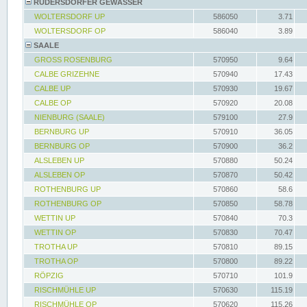
RÜDERSDORFER GEWÄSSER
WOLTERSDORF UP
586050
3.71
WOLTERSDORF OP
586040
3.89
SAALE
GROSS ROSENBURG
570950
9.64
CALBE GRIZEHNE
570940
17.43
CALBE UP
570930
19.67
CALBE OP
570920
20.08
NIENBURG (SAALE)
579100
27.9
BERNBURG UP
570910
36.05
BERNBURG OP
570900
36.2
ALSLEBEN UP
570880
50.24
ALSLEBEN OP
570870
50.42
ROTHENBURG UP
570860
58.6
ROTHENBURG OP
570850
58.78
WETTIN UP
570840
70.3
WETTIN OP
570830
70.47
TROTHA UP
570810
89.15
TROTHA OP
570800
89.22
RÖPZIG
570710
101.9
RISCHMÜHLE UP
570630
115.19
RISCHMÜHLE OP
570620
115.26