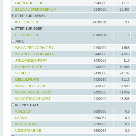
FAHRENHOLZ UP
5940060
17.71
ILMENAU SPERRWERK AP
5940080
28.467
ITTER ZUR DIEMEL
KOTTHAUSEN
44100013
3.4
ITTER ZUR EDER
HERZHAUSEN
42800218
1.3
JADE
WHV ALTER VORHAFEN
9440020
1.565
WHV NEUER VORHAFEN
9440030
4.053
JADE-WESER-PORT
9430050
11.6
HOOKSIELPLATE
9430020
18.098
SCHILLIG
9430030
24.137
MELLUMPLATE
9420010
31.13
WANGEROOGE OST
9420020
34.999
WANGEROOGE NORD
9420030
41.049
WANGEROOGE WEST
9420040
43.208
KLEINES HAFF
WOLGAST
9650080
0.0
KARNIN
9690084
0.0
KARLSHAGEN
9690085
0.0
UECKERMÜNDE
9690088
0.0