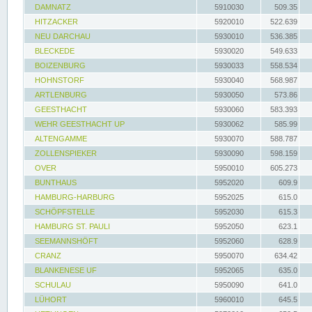
DAMNATZ
5910030
509.35
HITZACKER
5920010
522.639
NEU DARCHAU
5930010
536.385
BLECKEDE
5930020
549.633
BOIZENBURG
5930033
558.534
HOHNSTORF
5930040
568.987
ARTLENBURG
5930050
573.86
GEESTHACHT
5930060
583.393
WEHR GEESTHACHT UP
5930062
585.99
ALTENGAMME
5930070
588.787
ZOLLENSPIEKER
5930090
598.159
OVER
5950010
605.273
BUNTHAUS
5952020
609.9
HAMBURG-HARBURG
5952025
615.0
SCHÖPFSTELLE
5952030
615.3
HAMBURG ST. PAULI
5952050
623.1
SEEMANNSHÖFT
5952060
628.9
CRANZ
5950070
634.42
BLANKENESE UF
5952065
635.0
SCHULAU
5950090
641.0
LÜHORT
5960010
645.5