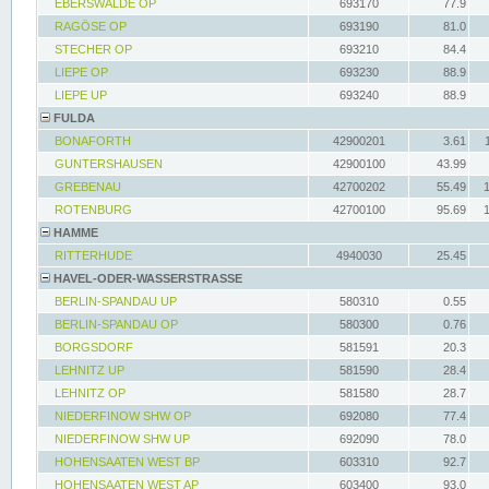
EBERSWALDE OP
693170
77.9
RAGÖSE OP
693190
81.0
STECHER OP
693210
84.4
LIEPE OP
693230
88.9
LIEPE UP
693240
88.9
FULDA
BONAFORTH
42900201
3.61
GUNTERSHAUSEN
42900100
43.99
GREBENAU
42700202
55.49
ROTENBURG
42700100
95.69
HAMME
RITTERHUDE
4940030
25.45
HAVEL-ODER-WASSERSTRASSE
BERLIN-SPANDAU UP
580310
0.55
BERLIN-SPANDAU OP
580300
0.76
BORGSDORF
581591
20.3
LEHNITZ UP
581590
28.4
LEHNITZ OP
581580
28.7
NIEDERFINOW SHW OP
692080
77.4
NIEDERFINOW SHW UP
692090
78.0
HOHENSAATEN WEST BP
603310
92.7
HOHENSAATEN WEST AP
603400
93.0