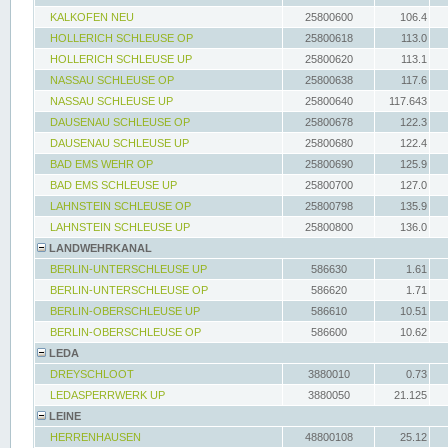
KALKOFEN NEU
25800600
106.4
HOLLERICH SCHLEUSE OP
25800618
113.0
HOLLERICH SCHLEUSE UP
25800620
113.1
NASSAU SCHLEUSE OP
25800638
117.6
NASSAU SCHLEUSE UP
25800640
117.643
DAUSENAU SCHLEUSE OP
25800678
122.3
DAUSENAU SCHLEUSE UP
25800680
122.4
BAD EMS WEHR OP
25800690
125.9
BAD EMS SCHLEUSE UP
25800700
127.0
LAHNSTEIN SCHLEUSE OP
25800798
135.9
LAHNSTEIN SCHLEUSE UP
25800800
136.0
LANDWEHRKANAL
BERLIN-UNTERSCHLEUSE UP
586630
1.61
BERLIN-UNTERSCHLEUSE OP
586620
1.71
BERLIN-OBERSCHLEUSE UP
586610
10.51
BERLIN-OBERSCHLEUSE OP
586600
10.62
LEDA
DREYSCHLOOT
3880010
0.73
LEDASPERRWERK UP
3880050
21.125
LEINE
HERRENHAUSEN
48800108
25.12