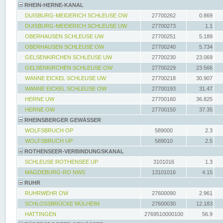
RHEIN-HERNE-KANAL
DUISBURG-MEIDERICH SCHLEUSE OW
27700262
0.869
DUISBURG-MEIDERICH SCHLEUSE UW
27700273
1.1
OBERHAUSEN SCHLEUSE UW
27700251
5.189
OBERHAUSEN SCHLEUSE OW
27700240
5.734
GELSENKIRCHEN SCHLEUSE UW
27700230
23.069
GELSENKIRCHEN SCHLEUSE OW
27700229
23.566
WANNE EICKEL SCHLEUSE UW
27700218
30.907
WANNE EICKEL SCHLEUSE OW
27700193
31.47
HERNE UW
27700160
36.825
HERNE OW
27700150
37.35
RHEINSBERGER GEWÄSSER
WOLFSBRUCH OP
589000
2.3
WOLFSBRUCH UP
589010
2.5
ROTHENSEER-VERBINDUNGSKANAL
SCHLEUSE ROTHENSEE UP
3101016
1.3
MAGDEBURG-RO NWS
13101016
4.15
RUHR
RUHRWEHR OW
27600090
2.961
SCHLOSSBRÜCKE MÜLHEIM
27600030
12.183
HATTINGEN
2769510000100
56.9