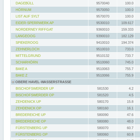
DAGEBÜLL
9570040
100.0
HÖRNUM
9570050
100.0
LIST AUF SYLT
9570070
100.0
EIDER-SPERRWERK AP
9530010
109.617
NORDERNEY RIFFGAT
9360010
159.333
LANGEOOG
9390010
182.129
SPIEKEROOG
9410010
194.374
ZEHNERLOCH
9510010
733.0
MITTELGRUND
9510132
733.7
SCHARHÖRN
9510060
745.0
BAKE A
9510063
755.7
BAKE Z
9510066
755.9
OBERE HAVEL-WASSERSTRASSE
BISCHOFSWERDER UP
581530
4.2
BISCHOFSWERDER OP
581520
4.5
ZEHDENICK UP
580170
15.8
ZEHDENICK OP
580160
16.1
BREDEREICHE UP
580090
47.6
BREDEREICHE OP
580080
48.0
FÜRSTENBERG UP
580070
60.7
FÜRSTENBERG OP
580060
60.8