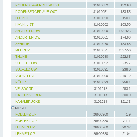
RODENBERGER AUE-WEST
31010052
132.68
RODENBERGER AUE-OST
31010051
133.55
LOHNDE
31010050
150.1
HANN. LIST
31010062
163.56
ANDERTEN UW
31010060
173.425
ANDERTEN OW
31010061
174.96
SEHNDE
31010070
183.58
MEHRUM
31010071
192.556
THUNE
31010080
222.85
SÜLFELD OW
31010092
235.7
SÜLFELD UW
31010091
238.0
VORSFELDE
31010090
249.12
RÜHEN
31010093
256.1
VELSDORF
3101012
283.1
HALDENSLEBEN
3101013
300.9
KANALBRÜCKE
3101018
321.33
MOSEL
KOBLENZ UP
26900900
1.9
KOBLENZ OP
26900880
2.111
LEHMEN UP
26900700
20.37
LEHMEN OP
26900680
21.04