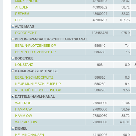
MARKLENDORF
48700103
38.47
AHLDEN
48900102
58.71
RETHEM
48900204
82.32
EITZE
48900237
107.75
ALTE MAAS
DORDRECHT
123456785
975.0
BERLIN-SPANDAUER-SCHIFFFAHRTSKANAL
BERLIN-PLÖTZENSEE OP
586640
7.4
BERLIN-PLÖTZENSEE UP
586650
7.5
BODENSEE
KONSTANZ
906
0.0
DAHME-WASSERSTRASSE
BERLIN-SCHMÖCKWITZ
586810
0.3
NEUE MÜHLE SCHLEUSE UP
586280
9.4
NEUE MÜHLE SCHLEUSE OP
586270
9.56
DATTELN-HAMM-KANAL
WALTROP
27800090
2.144
HAMM UW
27800080
36.59
HAMM OW
27800060
38.72
WERRIES OW
27800050
40.611
DIEMEL
HELMINGHAUSEN
44100206
90.0