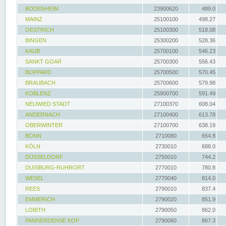
BODENHEIM
23900620
489.0
MAINZ
25100100
498.27
OESTRICH
25100300
518.08
BINGEN
25300200
528.36
KAUB
25700100
546.23
SANKT GOAR
25700300
556.43
BOPPARD
25700500
570.45
BRAUBACH
25700600
579.98
KOBLENZ
25900700
591.49
NEUWIED STADT
27100370
608.04
ANDERNACH
27100400
613.78
OBERWINTER
27100700
638.19
BONN
2710080
654.8
KÖLN
2730010
688.0
DÜSSELDORF
2750010
744.2
DUISBURG-RUHRORT
2770010
780.8
WESEL
2770040
814.0
REES
2790010
837.4
EMMERICH
2790020
851.9
LOBITH
2790050
862.0
PANNERDENSE KOP
2790060
867.3