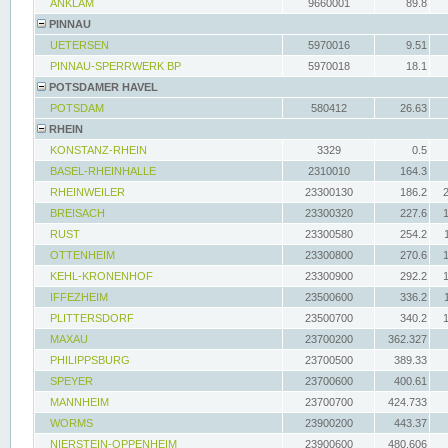
ANKLAM
9660001
89.8
PINNAU
UETERSEN
5970016
9.51
PINNAU-SPERRWERK BP
5970018
18.1
POTSDAMER HAVEL
POTSDAM
580412
26.63
RHEIN
KONSTANZ-RHEIN
3329
0.5
BASEL-RHEINHALLE
2310010
164.3
RHEINWEILER
23300130
186.2
BREISACH
23300320
227.6
RUST
23300580
254.2
OTTENHEIM
23300800
270.6
KEHL-KRONENHOF
23300900
292.2
IFFEZHEIM
23500600
336.2
PLITTERSDORF
23500700
340.2
MAXAU
23700200
362.327
PHILIPPSBURG
23700500
389.33
SPEYER
23700600
400.61
MANNHEIM
23700700
424.733
WORMS
23900200
443.37
NIERSTEIN-OPPENHEIM
23900600
480.606