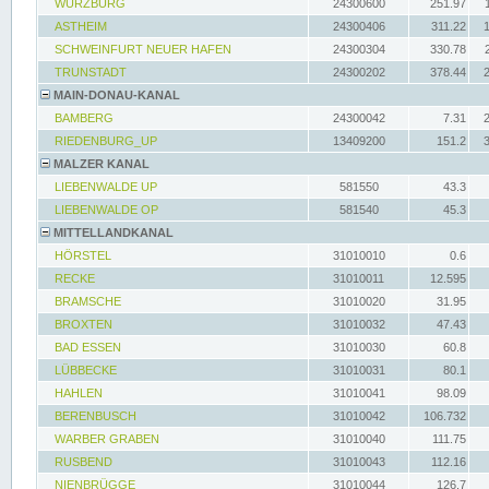
WÜRZBURG
24300600
251.97
ASTHEIM
24300406
311.22
SCHWEINFURT NEUER HAFEN
24300304
330.78
TRUNSTADT
24300202
378.44
MAIN-DONAU-KANAL
BAMBERG
24300042
7.31
RIEDENBURG_UP
13409200
151.2
MALZER KANAL
LIEBENWALDE UP
581550
43.3
LIEBENWALDE OP
581540
45.3
MITTELLANDKANAL
HÖRSTEL
31010010
0.6
RECKE
31010011
12.595
BRAMSCHE
31010020
31.95
BROXTEN
31010032
47.43
BAD ESSEN
31010030
60.8
LÜBBECKE
31010031
80.1
HAHLEN
31010041
98.09
BERENBUSCH
31010042
106.732
WARBER GRABEN
31010040
111.75
RUSBEND
31010043
112.16
NIENBRÜGGE
31010044
126.7