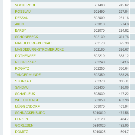
VOCKERODE
501480
245.62
ROSSLAU
501490
257.84
DESSAU
502000
261.16
AKEN
502010
274.8
BARBY
502070
294.82
SCHÖNEBECK
502130
311.76
MAGDEBURG-BUCKAU
502170
325.39
MAGDEBURG-STROMBRÜCKE
502180
326.67
ROTHENSEE
502210
333.12
NIEGRIPP AP
502240
343.6
ROGÄTZ
502250
350.64
TANGERMÜNDE
502350
388.26
STORKAU
502370
396.11
SANDAU
502430
416.06
SCHARLEUK
503030
447.22
WITTENBERGE
503050
453.98
MÜGGENDORF
503070
463.94
SCHNACKENBURG
5910010
474.56
LENZEN
503120
484.7
GORLEBEN
5910020
492.95
DÖMITZ
5910025
504.7