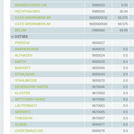
BREMERVÖRDE UW
5980010
0.03
HECHTHAUSEN
5980030
30.94
OSTE-SPERRWERK BP
9000000532
69.575
OSTE-SPERRWERK AP
9000000590
69.575
BELUM
5980060
69.89
OSTSEE
PREROW
9650027
WARNEMÜNDE
9640015
0.0
ALTHAGEN
9650024
0.0
BARTH
9650030
0.0
BARHÖFT
9650040
0.0
STRALSUND
9650043
0.0
STAHLBRODE
9650070
0.0
NEUENDORF HAFEN
9670046
0.0
KLOSTER
9670050
0.0
WITTOWER FÄHRE
9670055
0.0
LAUTERBACH
9670063
0.0
SASSNITZ
9670065
0.0
THIESSOW
9670067
0.0
RUDEN
9690077
0.0
GREIFSWALD OIE
9690078
0.0