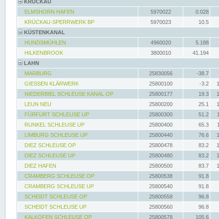
KRÜCKAU
ELMSHORN HAFEN
5970022
0.028
KRÜCKAU-SPERRWERK BP
5970023
10.5
KÜSTENKANAL
HUNDSMÜHLEN
4960020
5.188
HILKENBROOK
3800010
41.194
LAHN
MARBURG
25830056
-38.7
GIESSEN KLÄRWERK
25800100
-3.2
NIEDERBIEL SCHLEUSE KANAL OP
25800177
19.3
LEUN NEU
25800200
25.1
FÜRFURT SCHLEUSE UP
25800300
51.2
RUNKEL SCHLEUSE UP
25800400
65.3
LIMBURG SCHLEUSE UP
25800440
76.6
DIEZ SCHLEUSE OP
25800478
83.2
DIEZ SCHLEUSE UP
25800480
83.2
DIEZ HAFEN
25800500
83.7
CRAMBERG SCHLEUSE OP
25800538
91.8
CRAMBERG SCHLEUSE UP
25800540
91.8
SCHEIDT SCHLEUSE OP
25800558
96.8
SCHEIDT SCHLEUSE UP
25800560
96.8
KALKOFEN SCHLEUSE OP
25800578
105.6