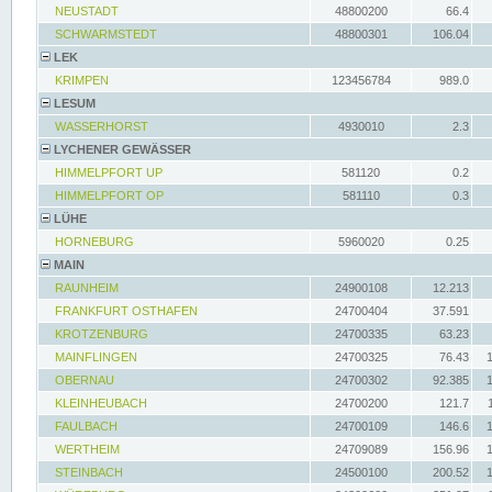
NEUSTADT
48800200
66.4
SCHWARMSTEDT
48800301
106.04
LEK
KRIMPEN
123456784
989.0
LESUM
WASSERHORST
4930010
2.3
LYCHENER GEWÄSSER
HIMMELPFORT UP
581120
0.2
HIMMELPFORT OP
581110
0.3
LÜHE
HORNEBURG
5960020
0.25
MAIN
RAUNHEIM
24900108
12.213
FRANKFURT OSTHAFEN
24700404
37.591
KROTZENBURG
24700335
63.23
MAINFLINGEN
24700325
76.43
OBERNAU
24700302
92.385
KLEINHEUBACH
24700200
121.7
FAULBACH
24700109
146.6
WERTHEIM
24709089
156.96
STEINBACH
24500100
200.52