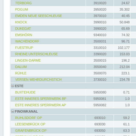
TERBORG
3910020
24.67
POGUM
3950020
35.302
EMDEN NEUE SEESCHLEUSE
3970010
40.45
KNOCK
3990010
50.848
DUKEGAT
3990020
65.69
EMSHÖRN
9340010
74.32
WACHENDORF
3500031
96.71
FUESTRUP
3310010
102.177
RHEINE UNTERSCHLEUSE
3390020
153.03
LINGEN-DARME
3500015
196.2
DALUM
3550040
212.04
RÜHLE
3500070
223.1
VERSEN WEHRDURCHSTICH
3730010
234.78
ESTE
BUXTEHUDE
5950080
0.71
ESTE INNERES SPERRWERK BP
5950081
1.0
ESTE INNERES SPERRWERK AP
5950082
1.0
FINOWKANAL
RUHLSDORF OP
693010
59.2
LEESENBRÜCK OP
693030
61.1
GRAFENBRÜCK OP
693050
63.3