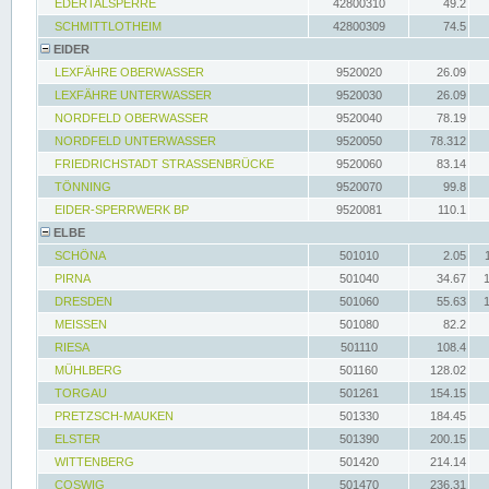
EDERTALSPERRE
42800310
49.2
SCHMITTLOTHEIM
42800309
74.5
EIDER
LEXFÄHRE OBERWASSER
9520020
26.09
LEXFÄHRE UNTERWASSER
9520030
26.09
NORDFELD OBERWASSER
9520040
78.19
NORDFELD UNTERWASSER
9520050
78.312
FRIEDRICHSTADT STRASSENBRÜCKE
9520060
83.14
TÖNNING
9520070
99.8
EIDER-SPERRWERK BP
9520081
110.1
ELBE
SCHÖNA
501010
2.05
PIRNA
501040
34.67
DRESDEN
501060
55.63
MEISSEN
501080
82.2
RIESA
501110
108.4
MÜHLBERG
501160
128.02
TORGAU
501261
154.15
PRETZSCH-MAUKEN
501330
184.45
ELSTER
501390
200.15
WITTENBERG
501420
214.14
COSWIG
501470
236.31