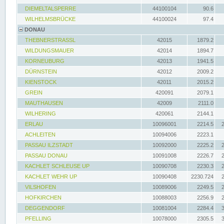
DIEMELTALSPERRE
44100104
90.6
WILHELMSBRÜCKE
44100024
97.4
DONAU
THEBNERSTRASSL
42015
1879.2
WILDUNGSMAUER
42014
1894.7
KORNEUBURG
42013
1941.5
DÜRNSTEIN
42012
2009.2
KIENSTOCK
42011
2015.2
GREIN
420091
2079.1
MAUTHAUSEN
42009
2111.0
WILHERING
420061
2144.1
ERLAU
10096001
2214.5
ACHLEITEN
10094006
2223.1
PASSAU ILZSTADT
10092000
2225.2
PASSAU DONAU
10091008
2226.7
KACHLET SCHLEUSE UP
10090708
2230.3
KACHLET WEHR UP
10090408
2230.724
VILSHOFEN
10089006
2249.5
HOFKIRCHEN
10088003
2256.9
DEGGENDORF
10081004
2284.4
PFELLING
10078000
2305.5