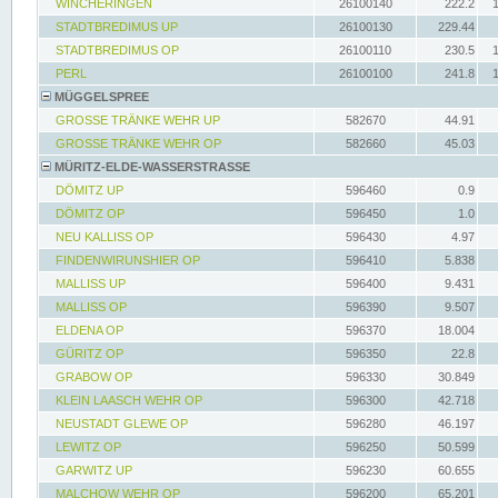
WINCHERINGEN
26100140
222.2
STADTBREDIMUS UP
26100130
229.44
STADTBREDIMUS OP
26100110
230.5
PERL
26100100
241.8
MÜGGELSPREE
GROSSE TRÄNKE WEHR UP
582670
44.91
GROSSE TRÄNKE WEHR OP
582660
45.03
MÜRITZ-ELDE-WASSERSTRASSE
DÖMITZ UP
596460
0.9
DÖMITZ OP
596450
1.0
NEU KALLISS OP
596430
4.97
FINDENWIRUNSHIER OP
596410
5.838
MALLISS UP
596400
9.431
MALLISS OP
596390
9.507
ELDENA OP
596370
18.004
GÜRITZ OP
596350
22.8
GRABOW OP
596330
30.849
KLEIN LAASCH WEHR OP
596300
42.718
NEUSTADT GLEWE OP
596280
46.197
LEWITZ OP
596250
50.599
GARWITZ UP
596230
60.655
MALCHOW WEHR OP
596200
65.201