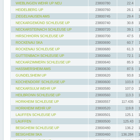
WIEBLINGEN WEHR UP NEU
23800780
22.4
HEIDELBERG UP
23800760
26.1
ZIEGELHAUSEN AMS
23800745
29.4
NECKARGEMÜND SCHLEUSE UP
23800740
30.8
NECKARSTEINACH SCHLEUSE UP
23800720
39.1
HIRSCHHORN SCHLEUSE UP
23800700
47.5
ROCKENAU SKA
23800690
60.7
ROCKENAU SCHLEUSE UP
23800680
61.3
GUTTENBACH SCHLEUSE UP
23800660
72.1
NECKARZIMMERN SCHLEUSE UP
23800640
85.9
HASSMERSHEIM AMS
23800630
87.5
GUNDELSHEIM UP
23800620
93.8
KOCHENDORF SCHLEUSE UP
23800600
103.8
NECKARSULM WEHR UP
23800580
107.0
HEILBRONN SCHLEUSE UP
23800560
113.3
HORKHEIM SCHLEUSE UP
23800557
117.435
HORKHEIM WEHR UP
23800520
119.8
LAUFFEN SCHLEUSE UP
23800501
125.1
LAUFFEN
23800500
125.43
BESIGHEIM SCHLEUSE UP
23800480
136.2
BESIGHEIM SKA
23800460
136.284