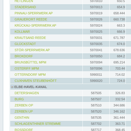
HETLINGEN
5970010
650.5
STADERSAND
5970013
654.9
PINNAU-SPERRWERK AP
5970019
658.444
GRAUERORT REEDE
5970026
660.738
KRÜCKAU-SPERRWERK AP
5970024
663.3
KOLLMAR
5970025
666.9
KRAUTSAND REEDE
5970031
671.787
GLÜCKSTADT
5970035
674.0
STÖR-SPERRWERK AP
5970041
678.636
BROKDORF
5970050
684.2
BRUNSBÜTTEL MPM
5970094
695.214
OSTERIFF MPM
5970096
703.44
OTTERNDORF MPM
5990011
714.02
CUXHAVEN STEUBENHÖFT
5990020
724.0
ELBE-HAVEL-KANAL
DETERSHAGEN
587505
326.83
BURG
587507
332.54
ZERBEN OP
587510
344.686
ZERBEN UP
587520
346.162
GENTHIN
587535
361.444
SCHLAGENTHINER STREMME
587702
363.71
ROSSDORF
587717
368.45