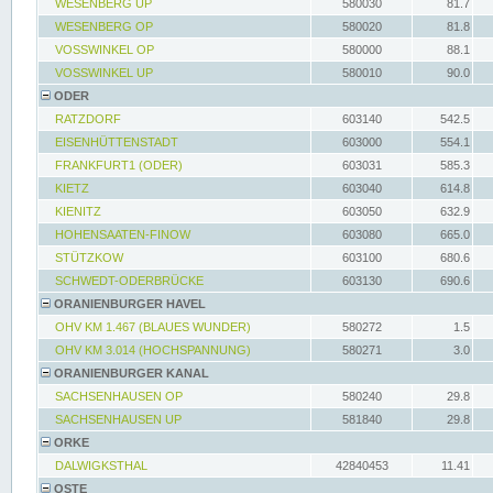
WESENBERG UP
580030
81.7
WESENBERG OP
580020
81.8
VOSSWINKEL OP
580000
88.1
VOSSWINKEL UP
580010
90.0
ODER
RATZDORF
603140
542.5
EISENHÜTTENSTADT
603000
554.1
FRANKFURT1 (ODER)
603031
585.3
KIETZ
603040
614.8
KIENITZ
603050
632.9
HOHENSAATEN-FINOW
603080
665.0
STÜTZKOW
603100
680.6
SCHWEDT-ODERBRÜCKE
603130
690.6
ORANIENBURGER HAVEL
OHV KM 1.467 (BLAUES WUNDER)
580272
1.5
OHV KM 3.014 (HOCHSPANNUNG)
580271
3.0
ORANIENBURGER KANAL
SACHSENHAUSEN OP
580240
29.8
SACHSENHAUSEN UP
581840
29.8
ORKE
DALWIGKSTHAL
42840453
11.41
OSTE