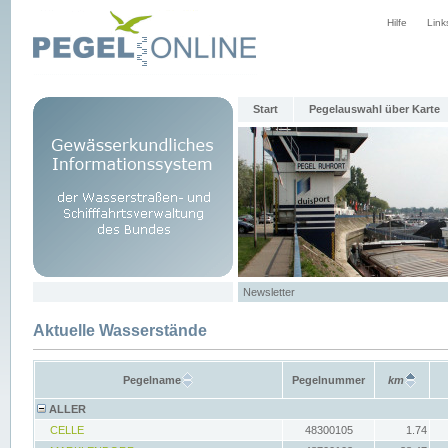
Hilfe
Link
Start
Pegelauswahl über Karte
Newsletter
Aktuelle Wasserstände
Pegelname
Pegelnummer
km
ALLER
CELLE
48300105
1.74