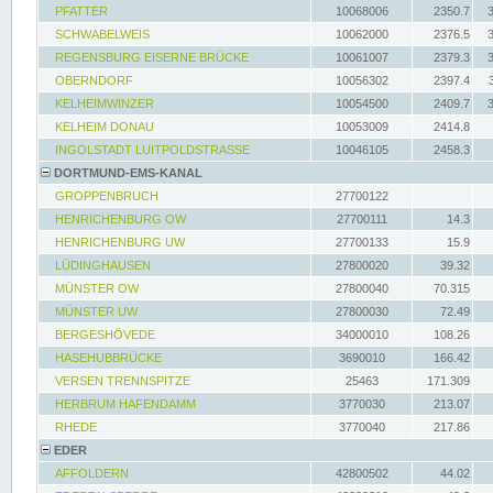
PFATTER
10068006
2350.7
SCHWABELWEIS
10062000
2376.5
REGENSBURG EISERNE BRÜCKE
10061007
2379.3
OBERNDORF
10056302
2397.4
KELHEIMWINZER
10054500
2409.7
KELHEIM DONAU
10053009
2414.8
INGOLSTADT LUITPOLDSTRASSE
10046105
2458.3
DORTMUND-EMS-KANAL
GROPPENBRUCH
27700122
HENRICHENBURG OW
27700111
14.3
HENRICHENBURG UW
27700133
15.9
LÜDINGHAUSEN
27800020
39.32
MÜNSTER OW
27800040
70.315
MÜNSTER UW
27800030
72.49
BERGESHÖVEDE
34000010
108.26
HASEHUBBRÜCKE
3690010
166.42
VERSEN TRENNSPITZE
25463
171.309
HERBRUM HAFENDAMM
3770030
213.07
RHEDE
3770040
217.86
EDER
AFFOLDERN
42800502
44.02