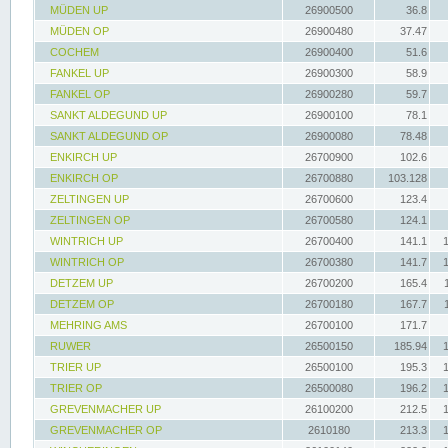
MÜDEN UP
26900500
36.8
MÜDEN OP
26900480
37.47
COCHEM
26900400
51.6
FANKEL UP
26900300
58.9
FANKEL OP
26900280
59.7
SANKT ALDEGUND UP
26900100
78.1
SANKT ALDEGUND OP
26900080
78.48
ENKIRCH UP
26700900
102.6
ENKIRCH OP
26700880
103.128
ZELTINGEN UP
26700600
123.4
ZELTINGEN OP
26700580
124.1
WINTRICH UP
26700400
141.1
WINTRICH OP
26700380
141.7
DETZEM UP
26700200
165.4
DETZEM OP
26700180
167.7
MEHRING AMS
26700100
171.7
RUWER
26500150
185.94
TRIER UP
26500100
195.3
TRIER OP
26500080
196.2
GREVENMACHER UP
26100200
212.5
GREVENMACHER OP
2610180
213.3