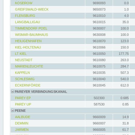
KOSEROW
9690093
0.0
GREIFSWALD-WIECK
9650073
1.0
FLENSBURG
9610010
4.0
LANGBALLIGAU
9610015
35.0
TIMMENDORF POEL
9630007
100.0
WISMAR-BAUMHAUS
9630008
100.0
HEILIGENHAFEN
9610070
123.0
KIEL-HOLTENAU
9610066
150.0
LT KIEL
9610050
177.75
NEUSTADT
9610080
263.0
MARIENLEUCHTE
9610075
284.7
KAPPELN
9610035
507.3
SCHLESWIG
9610040
540.0
ECKERNFÖRDE
9610045
612.0
PAREYER VERBINDUNGSKANAL
PAREY EP
502300
0.685
PAREY UP
587530
0.85
PEENE
AALBUDE
9660009
14.9
DEMMIN
9660007
31.8
JARMEN
9660005
61.7