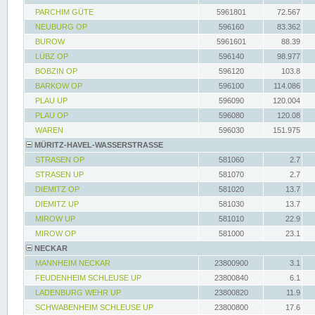
PARCHIM GÜTE
5961801
72.567
NEUBURG OP
596160
83.362
BUROW
5961601
88.39
LÜBZ OP
596140
98.977
BOBZIN OP
596120
103.8
BARKOW OP
596100
114.086
PLAU UP
596090
120.004
PLAU OP
596080
120.08
WAREN
596030
151.975
MÜRITZ-HAVEL-WASSERSTRASSE
STRASEN OP
581060
2.7
STRASEN UP
581070
2.7
DIEMITZ OP
581020
13.7
DIEMITZ UP
581030
13.7
MIROW UP
581010
22.9
MIROW OP
581000
23.1
NECKAR
MANNHEIM NECKAR
23800900
3.1
FEUDENHEIM SCHLEUSE UP
23800840
6.1
LADENBURG WEHR UP
23800820
11.9
SCHWABENHEIM SCHLEUSE UP
23800800
17.6