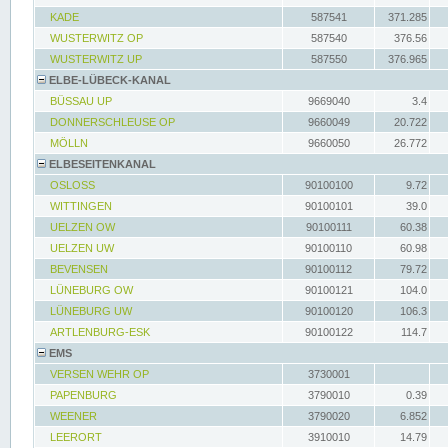
KADE
587541
371.285
WUSTERWITZ OP
587540
376.56
WUSTERWITZ UP
587550
376.965
ELBE-LÜBECK-KANAL
BÜSSAU UP
9669040
3.4
DONNERSCHLEUSE OP
9660049
20.722
MÖLLN
9660050
26.772
ELBESEITENKANAL
OSLOSS
90100100
9.72
WITTINGEN
90100101
39.0
UELZEN OW
90100111
60.38
UELZEN UW
90100110
60.98
BEVENSEN
90100112
79.72
LÜNEBURG OW
90100121
104.0
LÜNEBURG UW
90100120
106.3
ARTLENBURG-ESK
90100122
114.7
EMS
VERSEN WEHR OP
3730001
PAPENBURG
3790010
0.39
WEENER
3790020
6.852
LEERORT
3910010
14.79