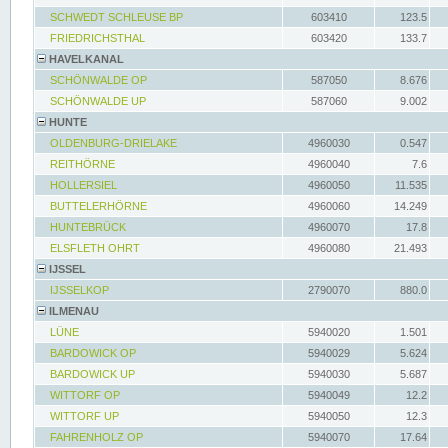
SCHWEDT SCHLEUSE BP
603410
123.5
FRIEDRICHSTHAL
603420
133.7
HAVELKANAL
SCHÖNWALDE OP
587050
8.676
SCHÖNWALDE UP
587060
9.002
HUNTE
OLDENBURG-DRIELAKE
4960030
0.547
REITHÖRNE
4960040
7.6
HOLLERSIEL
4960050
11.535
BUTTELERHÖRNE
4960060
14.249
HUNTEBRÜCK
4960070
17.8
ELSFLETH OHRT
4960080
21.493
IJSSEL
IJSSELKOP
2790070
880.0
ILMENAU
LÜNE
5940020
1.501
BARDOWICK OP
5940029
5.624
BARDOWICK UP
5940030
5.687
WITTORF OP
5940049
12.2
WITTORF UP
5940050
12.3
FAHRENHOLZ OP
5940070
17.64