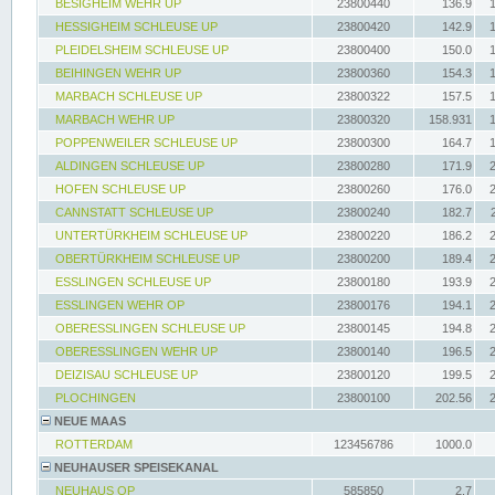
BESIGHEIM WEHR UP
23800440
136.9
HESSIGHEIM SCHLEUSE UP
23800420
142.9
PLEIDELSHEIM SCHLEUSE UP
23800400
150.0
BEIHINGEN WEHR UP
23800360
154.3
MARBACH SCHLEUSE UP
23800322
157.5
MARBACH WEHR UP
23800320
158.931
POPPENWEILER SCHLEUSE UP
23800300
164.7
ALDINGEN SCHLEUSE UP
23800280
171.9
HOFEN SCHLEUSE UP
23800260
176.0
CANNSTATT SCHLEUSE UP
23800240
182.7
UNTERTÜRKHEIM SCHLEUSE UP
23800220
186.2
OBERTÜRKHEIM SCHLEUSE UP
23800200
189.4
ESSLINGEN SCHLEUSE UP
23800180
193.9
ESSLINGEN WEHR OP
23800176
194.1
OBERESSLINGEN SCHLEUSE UP
23800145
194.8
OBERESSLINGEN WEHR UP
23800140
196.5
DEIZISAU SCHLEUSE UP
23800120
199.5
PLOCHINGEN
23800100
202.56
NEUE MAAS
ROTTERDAM
123456786
1000.0
NEUHAUSER SPEISEKANAL
NEUHAUS OP
585850
2.7