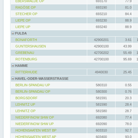
EBERSWALDE OP
693170
77.9
RAGÖSE OP
693190
81.0
STECHER OP
693210
84.4
LIEPE OP
693230
88.9
LIEPE UP
693240
88.9
FULDA
BONAFORTH
42900201
3.61
GUNTERSHAUSEN
42900100
43.99
GREBENAU
42700202
55.49
ROTENBURG
42700100
95.69
HAMME
RITTERHUDE
4940030
25.45
HAVEL-ODER-WASSERSTRASSE
BERLIN-SPANDAU UP
580310
0.55
BERLIN-SPANDAU OP
580300
0.76
BORGSDORF
581591
20.3
LEHNITZ UP
581590
28.4
LEHNITZ OP
581580
28.7
NIEDERFINOW SHW OP
692080
77.4
NIEDERFINOW SHW UP
692090
78.0
HOHENSAATEN WEST BP
603310
92.7
HOHENSAATEN WEST AP
603400
93.0