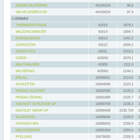
DIEMELTALSPERRE
44100104
90.6
WILHELMSBRÜCKE
44100024
97.4
DONAU
THEBNERSTRASSL
42015
1879.2
WILDUNGSMAUER
42014
1894.7
KORNEUBURG
42013
1941.5
DÜRNSTEIN
42012
2009.2
KIENSTOCK
42011
2015.2
GREIN
420091
2079.1
MAUTHAUSEN
42009
2111.0
WILHERING
420061
2144.1
ERLAU
10096001
2214.5
ACHLEITEN
10094006
2223.1
PASSAU ILZSTADT
10092000
2225.2
PASSAU DONAU
10091008
2226.7
KACHLET SCHLEUSE UP
10090708
2230.3
KACHLET WEHR UP
10090408
2230.724
VILSHOFEN
10089006
2249.5
HOFKIRCHEN
10088003
2256.9
DEGGENDORF
10081004
2284.4
PFELLING
10078000
2305.5