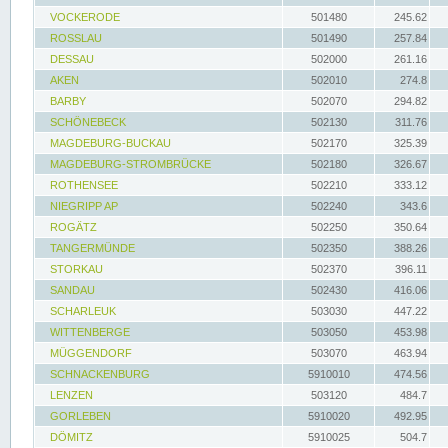
VOCKERODE
501480
245.62
ROSSLAU
501490
257.84
DESSAU
502000
261.16
AKEN
502010
274.8
BARBY
502070
294.82
SCHÖNEBECK
502130
311.76
MAGDEBURG-BUCKAU
502170
325.39
MAGDEBURG-STROMBRÜCKE
502180
326.67
ROTHENSEE
502210
333.12
NIEGRIPP AP
502240
343.6
ROGÄTZ
502250
350.64
TANGERMÜNDE
502350
388.26
STORKAU
502370
396.11
SANDAU
502430
416.06
SCHARLEUK
503030
447.22
WITTENBERGE
503050
453.98
MÜGGENDORF
503070
463.94
SCHNACKENBURG
5910010
474.56
LENZEN
503120
484.7
GORLEBEN
5910020
492.95
DÖMITZ
5910025
504.7