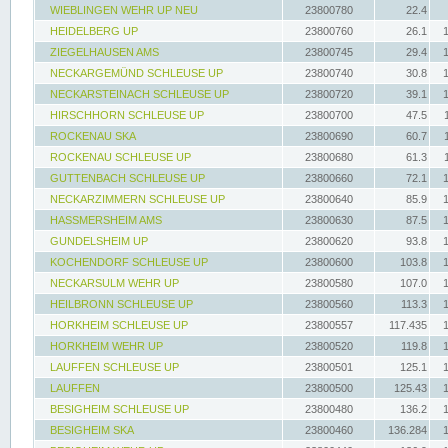
WIEBLINGEN WEHR UP NEU
23800780
22.4
HEIDELBERG UP
23800760
26.1
ZIEGELHAUSEN AMS
23800745
29.4
NECKARGEMÜND SCHLEUSE UP
23800740
30.8
NECKARSTEINACH SCHLEUSE UP
23800720
39.1
HIRSCHHORN SCHLEUSE UP
23800700
47.5
ROCKENAU SKA
23800690
60.7
ROCKENAU SCHLEUSE UP
23800680
61.3
GUTTENBACH SCHLEUSE UP
23800660
72.1
NECKARZIMMERN SCHLEUSE UP
23800640
85.9
HASSMERSHEIM AMS
23800630
87.5
GUNDELSHEIM UP
23800620
93.8
KOCHENDORF SCHLEUSE UP
23800600
103.8
NECKARSULM WEHR UP
23800580
107.0
HEILBRONN SCHLEUSE UP
23800560
113.3
HORKHEIM SCHLEUSE UP
23800557
117.435
HORKHEIM WEHR UP
23800520
119.8
LAUFFEN SCHLEUSE UP
23800501
125.1
LAUFFEN
23800500
125.43
BESIGHEIM SCHLEUSE UP
23800480
136.2
BESIGHEIM SKA
23800460
136.284