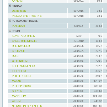
ANKLAM
9660001
89.8
PINNAU
UETERSEN
5970016
9.51
PINNAU-SPERRWERK BP
5970018
18.1
POTSDAMER HAVEL
POTSDAM
580412
26.63
RHEIN
KONSTANZ-RHEIN
3329
0.5
BASEL-RHEINHALLE
2310010
164.3
RHEINWEILER
23300130
186.2
BREISACH
23300320
227.6
RUST
23300580
254.2
OTTENHEIM
23300800
270.6
KEHL-KRONENHOF
23300900
292.2
IFFEZHEIM
23500600
336.2
PLITTERSDORF
23500700
340.2
MAXAU
23700200
362.327
PHILIPPSBURG
23700500
389.33
SPEYER
23700600
400.61
MANNHEIM
23700700
424.733
WORMS
23900200
443.37
NIERSTEIN-OPPENHEIM
23900600
480.606