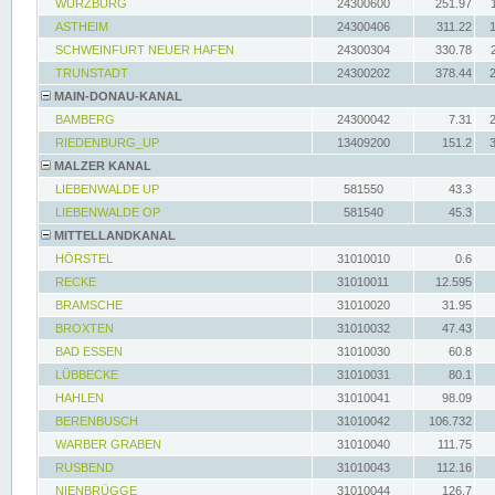
WÜRZBURG
24300600
251.97
ASTHEIM
24300406
311.22
SCHWEINFURT NEUER HAFEN
24300304
330.78
TRUNSTADT
24300202
378.44
MAIN-DONAU-KANAL
BAMBERG
24300042
7.31
RIEDENBURG_UP
13409200
151.2
MALZER KANAL
LIEBENWALDE UP
581550
43.3
LIEBENWALDE OP
581540
45.3
MITTELLANDKANAL
HÖRSTEL
31010010
0.6
RECKE
31010011
12.595
BRAMSCHE
31010020
31.95
BROXTEN
31010032
47.43
BAD ESSEN
31010030
60.8
LÜBBECKE
31010031
80.1
HAHLEN
31010041
98.09
BERENBUSCH
31010042
106.732
WARBER GRABEN
31010040
111.75
RUSBEND
31010043
112.16
NIENBRÜGGE
31010044
126.7