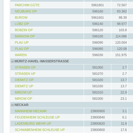
PARCHIM GÜTE
5961801
72.567
NEUBURG OP
596160
83.362
BUROW
5961601
88.39
LÜBZ OP
596140
98.977
BOBZIN OP
596120
103.8
BARKOW OP
596100
114.086
PLAU UP
596090
120.004
PLAU OP
596080
120.08
WAREN
596030
151.975
MÜRITZ-HAVEL-WASSERSTRASSE
STRASEN OP
581060
2.7
STRASEN UP
581070
2.7
DIEMITZ OP
581020
13.7
DIEMITZ UP
581030
13.7
MIROW UP
581010
22.9
MIROW OP
581000
23.1
NECKAR
MANNHEIM NECKAR
23800900
3.1
FEUDENHEIM SCHLEUSE UP
23800840
6.1
LADENBURG WEHR UP
23800820
11.9
SCHWABENHEIM SCHLEUSE UP
23800800
17.6