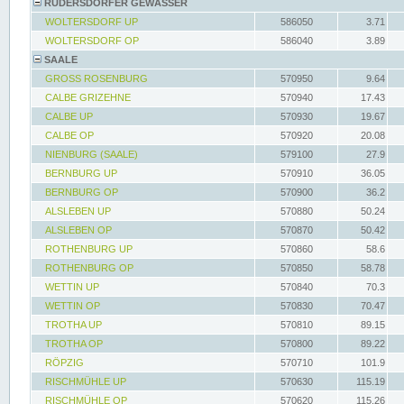
RÜDERSDORFER GEWÄSSER
WOLTERSDORF UP
586050
3.71
WOLTERSDORF OP
586040
3.89
SAALE
GROSS ROSENBURG
570950
9.64
CALBE GRIZEHNE
570940
17.43
CALBE UP
570930
19.67
CALBE OP
570920
20.08
NIENBURG (SAALE)
579100
27.9
BERNBURG UP
570910
36.05
BERNBURG OP
570900
36.2
ALSLEBEN UP
570880
50.24
ALSLEBEN OP
570870
50.42
ROTHENBURG UP
570860
58.6
ROTHENBURG OP
570850
58.78
WETTIN UP
570840
70.3
WETTIN OP
570830
70.47
TROTHA UP
570810
89.15
TROTHA OP
570800
89.22
RÖPZIG
570710
101.9
RISCHMÜHLE UP
570630
115.19
RISCHMÜHLE OP
570620
115.26