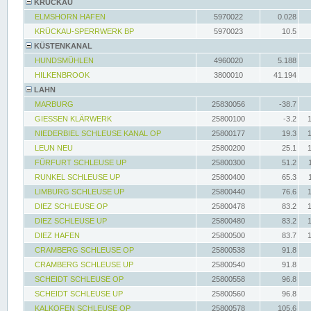
KRÜCKAU
ELMSHORN HAFEN
5970022
0.028
KRÜCKAU-SPERRWERK BP
5970023
10.5
KÜSTENKANAL
HUNDSMÜHLEN
4960020
5.188
HILKENBROOK
3800010
41.194
LAHN
MARBURG
25830056
-38.7
GIESSEN KLÄRWERK
25800100
-3.2
NIEDERBIEL SCHLEUSE KANAL OP
25800177
19.3
LEUN NEU
25800200
25.1
FÜRFURT SCHLEUSE UP
25800300
51.2
RUNKEL SCHLEUSE UP
25800400
65.3
LIMBURG SCHLEUSE UP
25800440
76.6
DIEZ SCHLEUSE OP
25800478
83.2
DIEZ SCHLEUSE UP
25800480
83.2
DIEZ HAFEN
25800500
83.7
CRAMBERG SCHLEUSE OP
25800538
91.8
CRAMBERG SCHLEUSE UP
25800540
91.8
SCHEIDT SCHLEUSE OP
25800558
96.8
SCHEIDT SCHLEUSE UP
25800560
96.8
KALKOFEN SCHLEUSE OP
25800578
105.6