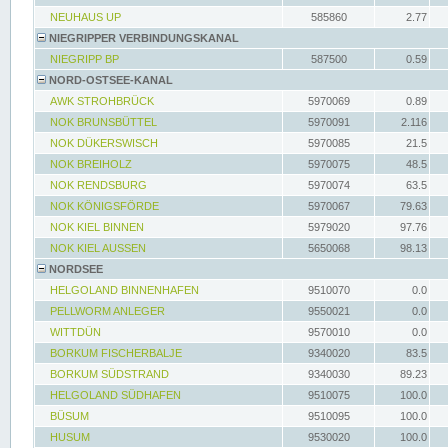
NEUHAUS UP
585860
2.77
NIEGRIPPER VERBINDUNGSKANAL
NIEGRIPP BP
587500
0.59
NORD-OSTSEE-KANAL
AWK STROHBRÜCK
5970069
0.89
NOK BRUNSBÜTTEL
5970091
2.116
NOK DÜKERSWISCH
5970085
21.5
NOK BREIHOLZ
5970075
48.5
NOK RENDSBURG
5970074
63.5
NOK KÖNIGSFÖRDE
5970067
79.63
NOK KIEL BINNEN
5979020
97.76
NOK KIEL AUSSEN
5650068
98.13
NORDSEE
HELGOLAND BINNENHAFEN
9510070
0.0
PELLWORM ANLEGER
9550021
0.0
WITTDÜN
9570010
0.0
BORKUM FISCHERBALJE
9340020
83.5
BORKUM SÜDSTRAND
9340030
89.23
HELGOLAND SÜDHAFEN
9510075
100.0
BÜSUM
9510095
100.0
HUSUM
9530020
100.0