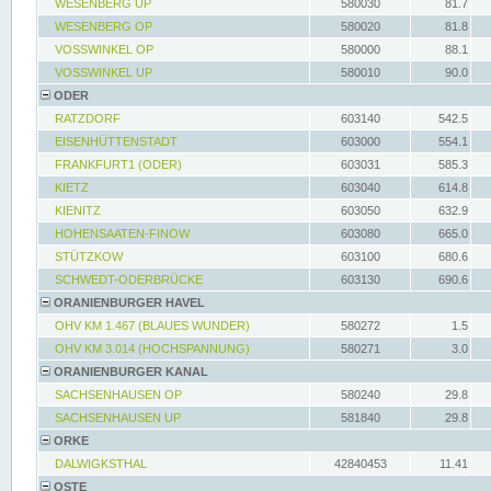
WESENBERG UP
580030
81.7
WESENBERG OP
580020
81.8
VOSSWINKEL OP
580000
88.1
VOSSWINKEL UP
580010
90.0
ODER
RATZDORF
603140
542.5
EISENHÜTTENSTADT
603000
554.1
FRANKFURT1 (ODER)
603031
585.3
KIETZ
603040
614.8
KIENITZ
603050
632.9
HOHENSAATEN-FINOW
603080
665.0
STÜTZKOW
603100
680.6
SCHWEDT-ODERBRÜCKE
603130
690.6
ORANIENBURGER HAVEL
OHV KM 1.467 (BLAUES WUNDER)
580272
1.5
OHV KM 3.014 (HOCHSPANNUNG)
580271
3.0
ORANIENBURGER KANAL
SACHSENHAUSEN OP
580240
29.8
SACHSENHAUSEN UP
581840
29.8
ORKE
DALWIGKSTHAL
42840453
11.41
OSTE