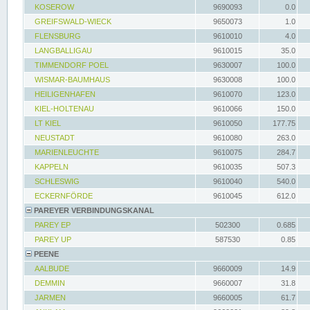
KOSEROW
9690093
0.0
GREIFSWALD-WIECK
9650073
1.0
FLENSBURG
9610010
4.0
LANGBALLIGAU
9610015
35.0
TIMMENDORF POEL
9630007
100.0
WISMAR-BAUMHAUS
9630008
100.0
HEILIGENHAFEN
9610070
123.0
KIEL-HOLTENAU
9610066
150.0
LT KIEL
9610050
177.75
NEUSTADT
9610080
263.0
MARIENLEUCHTE
9610075
284.7
KAPPELN
9610035
507.3
SCHLESWIG
9610040
540.0
ECKERNFÖRDE
9610045
612.0
PAREYER VERBINDUNGSKANAL
PAREY EP
502300
0.685
PAREY UP
587530
0.85
PEENE
AALBUDE
9660009
14.9
DEMMIN
9660007
31.8
JARMEN
9660005
61.7