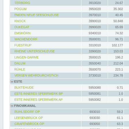
TERBORG
3910020
24.67
POGUM
3950020
35.302
EMDEN NEUE SEESCHLEUSE
3970010
40.45
KNOCK
3990010
50.848
DUKEGAT
3990020
65.69
EMSHÖRN
9340010
74.32
WACHENDORF
3500031
96.71
FUESTRUP
3310010
102.177
RHEINE UNTERSCHLEUSE
3390020
153.03
LINGEN-DARME
3500015
196.2
DALUM
3550040
212.04
RÜHLE
3500070
223.1
VERSEN WEHRDURCHSTICH
3730010
234.78
ESTE
BUXTEHUDE
5950080
0.71
ESTE INNERES SPERRWERK BP
5950081
1.0
ESTE INNERES SPERRWERK AP
5950082
1.0
FINOWKANAL
RUHLSDORF OP
693010
59.2
LEESENBRÜCK OP
693030
61.1
GRAFENBRÜCK OP
693050
63.3