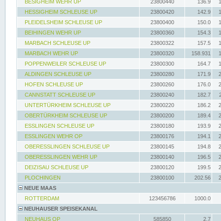
BESIGHEIM WEHR UP
23800440
136.9
HESSIGHEIM SCHLEUSE UP
23800420
142.9
PLEIDELSHEIM SCHLEUSE UP
23800400
150.0
BEIHINGEN WEHR UP
23800360
154.3
MARBACH SCHLEUSE UP
23800322
157.5
MARBACH WEHR UP
23800320
158.931
POPPENWEILER SCHLEUSE UP
23800300
164.7
ALDINGEN SCHLEUSE UP
23800280
171.9
HOFEN SCHLEUSE UP
23800260
176.0
CANNSTATT SCHLEUSE UP
23800240
182.7
UNTERTÜRKHEIM SCHLEUSE UP
23800220
186.2
OBERTÜRKHEIM SCHLEUSE UP
23800200
189.4
ESSLINGEN SCHLEUSE UP
23800180
193.9
ESSLINGEN WEHR OP
23800176
194.1
OBERESSLINGEN SCHLEUSE UP
23800145
194.8
OBERESSLINGEN WEHR UP
23800140
196.5
DEIZISAU SCHLEUSE UP
23800120
199.5
PLOCHINGEN
23800100
202.56
NEUE MAAS
ROTTERDAM
123456786
1000.0
NEUHAUSER SPEISEKANAL
NEUHAUS OP
585850
2.7