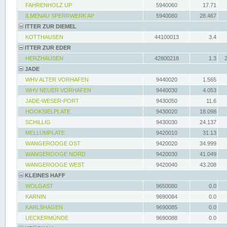
FAHRENHOLZ UP
5940060
17.71
ILMENAU SPERRWERK AP
5940080
28.467
ITTER ZUR DIEMEL
KOTTHAUSEN
44100013
3.4
ITTER ZUR EDER
HERZHAUSEN
42800218
1.3
JADE
WHV ALTER VORHAFEN
9440020
1.565
WHV NEUER VORHAFEN
9440030
4.053
JADE-WESER-PORT
9430050
11.6
HOOKSIELPLATE
9430020
18.098
SCHILLIG
9430030
24.137
MELLUMPLATE
9420010
31.13
WANGEROOGE OST
9420020
34.999
WANGEROOGE NORD
9420030
41.049
WANGEROOGE WEST
9420040
43.208
KLEINES HAFF
WOLGAST
9650080
0.0
KARNIN
9690084
0.0
KARLSHAGEN
9690085
0.0
UECKERMÜNDE
9690088
0.0