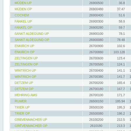
MÜDEN UP
26900500
36.8
MÜDEN OP
26900480
37.47
COCHEM
26900400
51.6
FANKEL UP
26900300
58.9
FANKEL OP
26900280
59.7
SANKT ALDEGUND UP
26900100
78.1
SANKT ALDEGUND OP
26900080
78.48
ENKIRCH UP
26700900
102.6
ENKIRCH OP
26700880
103.128
ZELTINGEN UP
26700600
123.4
ZELTINGEN OP
26700580
124.1
WINTRICH UP
26700400
141.1
WINTRICH OP
26700380
141.7
DETZEM UP
26700200
165.4
DETZEM OP
26700180
167.7
MEHRING AMS
26700100
171.7
RUWER
26500150
185.94
TRIER UP
26500100
195.3
TRIER OP
26500080
196.2
GREVENMACHER UP
26100200
212.5
GREVENMACHER OP
2610180
213.3