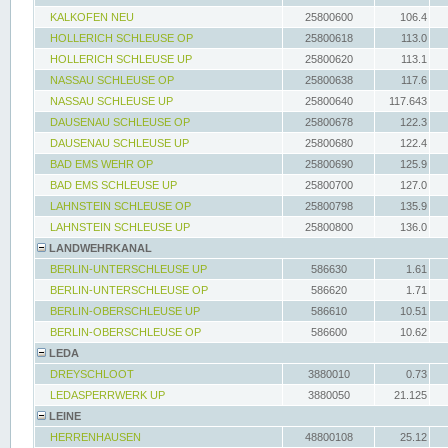
KALKOFEN NEU
25800600
106.4
HOLLERICH SCHLEUSE OP
25800618
113.0
HOLLERICH SCHLEUSE UP
25800620
113.1
NASSAU SCHLEUSE OP
25800638
117.6
NASSAU SCHLEUSE UP
25800640
117.643
DAUSENAU SCHLEUSE OP
25800678
122.3
DAUSENAU SCHLEUSE UP
25800680
122.4
BAD EMS WEHR OP
25800690
125.9
BAD EMS SCHLEUSE UP
25800700
127.0
LAHNSTEIN SCHLEUSE OP
25800798
135.9
LAHNSTEIN SCHLEUSE UP
25800800
136.0
LANDWEHRKANAL
BERLIN-UNTERSCHLEUSE UP
586630
1.61
BERLIN-UNTERSCHLEUSE OP
586620
1.71
BERLIN-OBERSCHLEUSE UP
586610
10.51
BERLIN-OBERSCHLEUSE OP
586600
10.62
LEDA
DREYSCHLOOT
3880010
0.73
LEDASPERRWERK UP
3880050
21.125
LEINE
HERRENHAUSEN
48800108
25.12