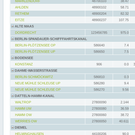
MARKLENDORF
48700103
38.47
AHLDEN
48900102
58.71
RETHEM
48900204
82.32
EITZE
48900237
107.75
ALTE MAAS
DORDRECHT
123456785
975.0
BERLIN-SPANDAUER-SCHIFFFAHRTSKANAL
BERLIN-PLÖTZENSEE OP
586640
7.4
BERLIN-PLÖTZENSEE UP
586650
7.5
BODENSEE
KONSTANZ
906
0.0
DAHME-WASSERSTRASSE
BERLIN-SCHMÖCKWITZ
586810
0.3
NEUE MÜHLE SCHLEUSE UP
586280
9.4
NEUE MÜHLE SCHLEUSE OP
586270
9.56
DATTELN-HAMM-KANAL
WALTROP
27800090
2.144
HAMM UW
27800080
36.59
HAMM OW
27800060
38.72
WERRIES OW
27800050
40.611
DIEMEL
HELMINGHAUSEN
44100206
90.0