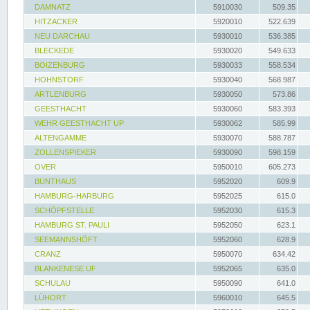
DAMNATZ
5910030
509.35
HITZACKER
5920010
522.639
NEU DARCHAU
5930010
536.385
BLECKEDE
5930020
549.633
BOIZENBURG
5930033
558.534
HOHNSTORF
5930040
568.987
ARTLENBURG
5930050
573.86
GEESTHACHT
5930060
583.393
WEHR GEESTHACHT UP
5930062
585.99
ALTENGAMME
5930070
588.787
ZOLLENSPIEKER
5930090
598.159
OVER
5950010
605.273
BUNTHAUS
5952020
609.9
HAMBURG-HARBURG
5952025
615.0
SCHÖPFSTELLE
5952030
615.3
HAMBURG ST. PAULI
5952050
623.1
SEEMANNSHÖFT
5952060
628.9
CRANZ
5950070
634.42
BLANKENESE UF
5952065
635.0
SCHULAU
5950090
641.0
LÜHORT
5960010
645.5