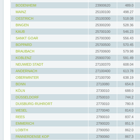
BODENHEIM
23900620
489.0
MAINZ
25100100
498.27
OESTRICH
25100300
518.08
BINGEN
25300200
528.36
KAUB
25700100
546.23
SANKT GOAR
25700300
556.43
BOPPARD
25700500
570.45
BRAUBACH
25700600
579.98
KOBLENZ
25900700
591.49
NEUWIED STADT
27100370
608.04
ANDERNACH
27100400
613.78
OBERWINTER
27100700
638.19
BONN
2710080
654.8
KÖLN
2730010
688.0
DÜSSELDORF
2750010
744.2
DUISBURG-RUHRORT
2770010
780.8
WESEL
2770040
814.0
REES
2790010
837.4
EMMERICH
2790020
851.9
LOBITH
2790050
862.0
PANNERDENSE KOP
2790060
867.3