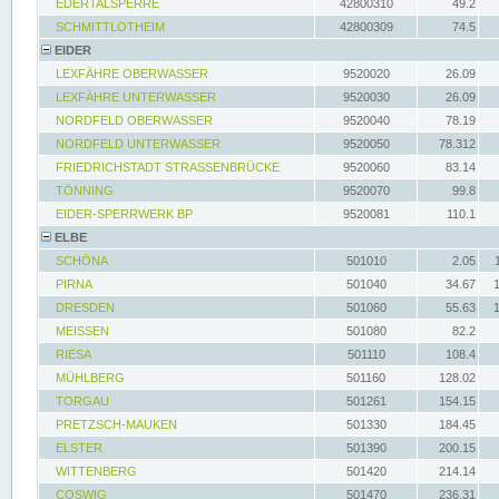
EDERTALSPERRE
42800310
49.2
SCHMITTLOTHEIM
42800309
74.5
EIDER
LEXFÄHRE OBERWASSER
9520020
26.09
LEXFÄHRE UNTERWASSER
9520030
26.09
NORDFELD OBERWASSER
9520040
78.19
NORDFELD UNTERWASSER
9520050
78.312
FRIEDRICHSTADT STRASSENBRÜCKE
9520060
83.14
TÖNNING
9520070
99.8
EIDER-SPERRWERK BP
9520081
110.1
ELBE
SCHÖNA
501010
2.05
PIRNA
501040
34.67
DRESDEN
501060
55.63
MEISSEN
501080
82.2
RIESA
501110
108.4
MÜHLBERG
501160
128.02
TORGAU
501261
154.15
PRETZSCH-MAUKEN
501330
184.45
ELSTER
501390
200.15
WITTENBERG
501420
214.14
COSWIG
501470
236.31