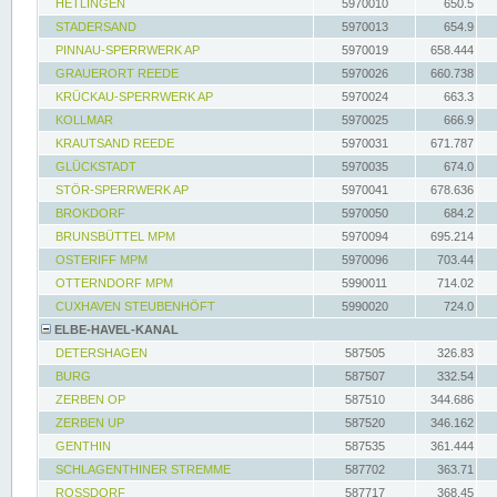
HETLINGEN
5970010
650.5
STADERSAND
5970013
654.9
PINNAU-SPERRWERK AP
5970019
658.444
GRAUERORT REEDE
5970026
660.738
KRÜCKAU-SPERRWERK AP
5970024
663.3
KOLLMAR
5970025
666.9
KRAUTSAND REEDE
5970031
671.787
GLÜCKSTADT
5970035
674.0
STÖR-SPERRWERK AP
5970041
678.636
BROKDORF
5970050
684.2
BRUNSBÜTTEL MPM
5970094
695.214
OSTERIFF MPM
5970096
703.44
OTTERNDORF MPM
5990011
714.02
CUXHAVEN STEUBENHÖFT
5990020
724.0
ELBE-HAVEL-KANAL
DETERSHAGEN
587505
326.83
BURG
587507
332.54
ZERBEN OP
587510
344.686
ZERBEN UP
587520
346.162
GENTHIN
587535
361.444
SCHLAGENTHINER STREMME
587702
363.71
ROSSDORF
587717
368.45