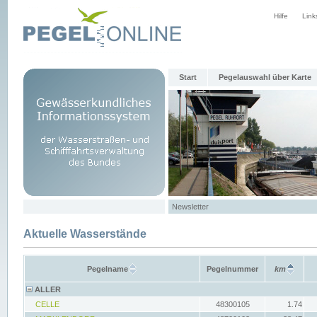
Hilfe
Link
Start
Pegelauswahl über Karte
Newsletter
Aktuelle Wasserstände
Pegelname
Pegelnummer
km
ALLER
CELLE
48300105
1.74