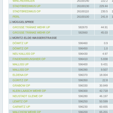
WINCHERINGEN
26100140
222.2
STADTBREDIMUS UP
26100130
229.44
STADTBREDIMUS OP
26100110
230.5
PERL
26100100
241.8
MÜGGELSPREE
GROSSE TRÄNKE WEHR UP
582670
44.91
GROSSE TRÄNKE WEHR OP
582660
45.03
MÜRITZ-ELDE-WASSERSTRASSE
DÖMITZ UP
596460
0.9
DÖMITZ OP
596450
1.0
NEU KALLISS OP
596430
4.97
FINDENWIRUNSHIER OP
596410
5.838
MALLISS UP
596400
9.431
MALLISS OP
596390
9.507
ELDENA OP
596370
18.004
GÜRITZ OP
596350
22.8
GRABOW OP
596330
30.849
KLEIN LAASCH WEHR OP
596300
42.718
NEUSTADT GLEWE OP
596280
46.197
LEWITZ OP
596250
50.599
GARWITZ UP
596230
60.655
MALCHOW WEHR OP
596200
65.201