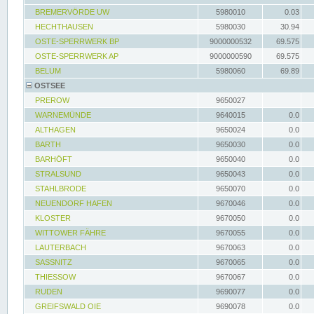
BREMERVÖRDE UW
5980010
0.03
HECHTHAUSEN
5980030
30.94
OSTE-SPERRWERK BP
9000000532
69.575
OSTE-SPERRWERK AP
9000000590
69.575
BELUM
5980060
69.89
OSTSEE
PREROW
9650027
WARNEMÜNDE
9640015
0.0
ALTHAGEN
9650024
0.0
BARTH
9650030
0.0
BARHÖFT
9650040
0.0
STRALSUND
9650043
0.0
STAHLBRODE
9650070
0.0
NEUENDORF HAFEN
9670046
0.0
KLOSTER
9670050
0.0
WITTOWER FÄHRE
9670055
0.0
LAUTERBACH
9670063
0.0
SASSNITZ
9670065
0.0
THIESSOW
9670067
0.0
RUDEN
9690077
0.0
GREIFSWALD OIE
9690078
0.0