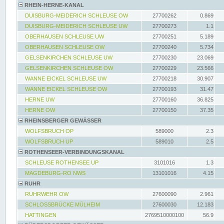
RHEIN-HERNE-KANAL
DUISBURG-MEIDERICH SCHLEUSE OW
27700262
0.869
DUISBURG-MEIDERICH SCHLEUSE UW
27700273
1.1
OBERHAUSEN SCHLEUSE UW
27700251
5.189
OBERHAUSEN SCHLEUSE OW
27700240
5.734
GELSENKIRCHEN SCHLEUSE UW
27700230
23.069
GELSENKIRCHEN SCHLEUSE OW
27700229
23.566
WANNE EICKEL SCHLEUSE UW
27700218
30.907
WANNE EICKEL SCHLEUSE OW
27700193
31.47
HERNE UW
27700160
36.825
HERNE OW
27700150
37.35
RHEINSBERGER GEWÄSSER
WOLFSBRUCH OP
589000
2.3
WOLFSBRUCH UP
589010
2.5
ROTHENSEER-VERBINDUNGSKANAL
SCHLEUSE ROTHENSEE UP
3101016
1.3
MAGDEBURG-RO NWS
13101016
4.15
RUHR
RUHRWEHR OW
27600090
2.961
SCHLOSSBRÜCKE MÜLHEIM
27600030
12.183
HATTINGEN
2769510000100
56.9