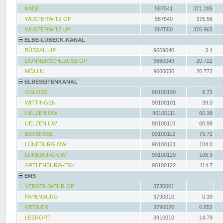
KADE
587541
371.285
WUSTERWITZ OP
587540
376.56
WUSTERWITZ UP
587550
376.965
ELBE-LÜBECK-KANAL
BÜSSAU UP
9669040
3.4
DONNERSCHLEUSE OP
9660049
20.722
MÖLLN
9660050
26.772
ELBESEITENKANAL
OSLOSS
90100100
9.72
WITTINGEN
90100101
39.0
UELZEN OW
90100111
60.38
UELZEN UW
90100110
60.98
BEVENSEN
90100112
79.72
LÜNEBURG OW
90100121
104.0
LÜNEBURG UW
90100120
106.3
ARTLENBURG-ESK
90100122
114.7
EMS
VERSEN WEHR OP
3730001
PAPENBURG
3790010
0.39
WEENER
3790020
6.852
LEERORT
3910010
14.79