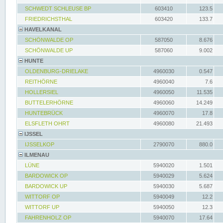
SCHWEDT SCHLEUSE BP
603410
123.5
FRIEDRICHSTHAL
603420
133.7
HAVELKANAL
SCHÖNWALDE OP
587050
8.676
SCHÖNWALDE UP
587060
9.002
HUNTE
OLDENBURG-DRIELAKE
4960030
0.547
REITHÖRNE
4960040
7.6
HOLLERSIEL
4960050
11.535
BUTTELERHÖRNE
4960060
14.249
HUNTEBRÜCK
4960070
17.8
ELSFLETH OHRT
4960080
21.493
IJSSEL
IJSSELKOP
2790070
880.0
ILMENAU
LÜNE
5940020
1.501
BARDOWICK OP
5940029
5.624
BARDOWICK UP
5940030
5.687
WITTORF OP
5940049
12.2
WITTORF UP
5940050
12.3
FAHRENHOLZ OP
5940070
17.64