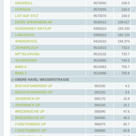
DAGEBÜLL
9570040
100.0
HÖRNUM
9570050
100.0
LIST AUF SYLT
9570070
100.0
EIDER-SPERRWERK AP
9530010
109.617
NORDERNEY RIFFGAT
9360010
159.333
LANGEOOG
9390010
182.129
SPIEKEROOG
9410010
194.374
ZEHNERLOCH
9510010
733.0
MITTELGRUND
9510132
733.7
SCHARHÖRN
9510060
745.0
BAKE A
9510063
755.7
BAKE Z
9510066
755.9
OBERE HAVEL-WASSERSTRASSE
BISCHOFSWERDER UP
581530
4.2
BISCHOFSWERDER OP
581520
4.5
ZEHDENICK UP
580170
15.8
ZEHDENICK OP
580160
16.1
BREDEREICHE UP
580090
47.6
BREDEREICHE OP
580080
48.0
FÜRSTENBERG UP
580070
60.7
FÜRSTENBERG OP
580060
60.8