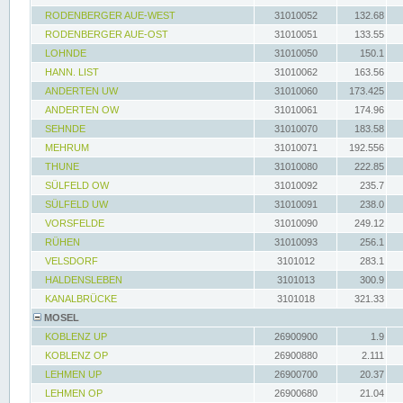
RODENBERGER AUE-WEST
31010052
132.68
RODENBERGER AUE-OST
31010051
133.55
LOHNDE
31010050
150.1
HANN. LIST
31010062
163.56
ANDERTEN UW
31010060
173.425
ANDERTEN OW
31010061
174.96
SEHNDE
31010070
183.58
MEHRUM
31010071
192.556
THUNE
31010080
222.85
SÜLFELD OW
31010092
235.7
SÜLFELD UW
31010091
238.0
VORSFELDE
31010090
249.12
RÜHEN
31010093
256.1
VELSDORF
3101012
283.1
HALDENSLEBEN
3101013
300.9
KANALBRÜCKE
3101018
321.33
MOSEL
KOBLENZ UP
26900900
1.9
KOBLENZ OP
26900880
2.111
LEHMEN UP
26900700
20.37
LEHMEN OP
26900680
21.04