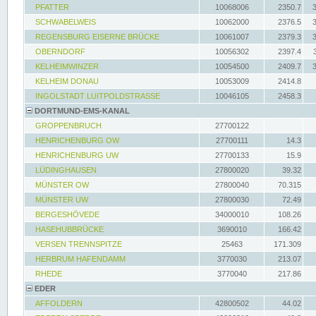
PFATTER
10068006
2350.7
SCHWABELWEIS
10062000
2376.5
REGENSBURG EISERNE BRÜCKE
10061007
2379.3
OBERNDORF
10056302
2397.4
KELHEIMWINZER
10054500
2409.7
KELHEIM DONAU
10053009
2414.8
INGOLSTADT LUITPOLDSTRASSE
10046105
2458.3
DORTMUND-EMS-KANAL
GROPPENBRUCH
27700122
HENRICHENBURG OW
27700111
14.3
HENRICHENBURG UW
27700133
15.9
LÜDINGHAUSEN
27800020
39.32
MÜNSTER OW
27800040
70.315
MÜNSTER UW
27800030
72.49
BERGESHÖVEDE
34000010
108.26
HASEHUBBRÜCKE
3690010
166.42
VERSEN TRENNSPITZE
25463
171.309
HERBRUM HAFENDAMM
3770030
213.07
RHEDE
3770040
217.86
EDER
AFFOLDERN
42800502
44.02