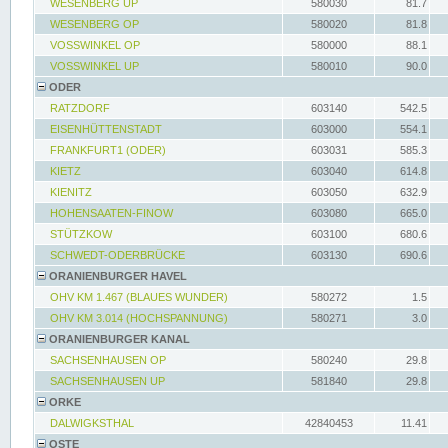
WESENBERG UP
580030
81.7
WESENBERG OP
580020
81.8
VOSSWINKEL OP
580000
88.1
VOSSWINKEL UP
580010
90.0
ODER
RATZDORF
603140
542.5
EISENHÜTTENSTADT
603000
554.1
FRANKFURT1 (ODER)
603031
585.3
KIETZ
603040
614.8
KIENITZ
603050
632.9
HOHENSAATEN-FINOW
603080
665.0
STÜTZKOW
603100
680.6
SCHWEDT-ODERBRÜCKE
603130
690.6
ORANIENBURGER HAVEL
OHV KM 1.467 (BLAUES WUNDER)
580272
1.5
OHV KM 3.014 (HOCHSPANNUNG)
580271
3.0
ORANIENBURGER KANAL
SACHSENHAUSEN OP
580240
29.8
SACHSENHAUSEN UP
581840
29.8
ORKE
DALWIGKSTHAL
42840453
11.41
OSTE