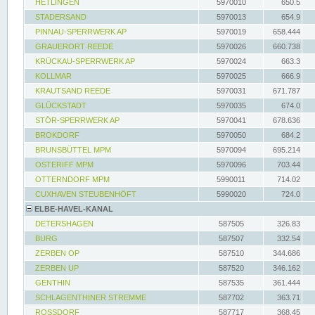
HETLINGEN
5970010
650.5
STADERSAND
5970013
654.9
PINNAU-SPERRWERK AP
5970019
658.444
GRAUERORT REEDE
5970026
660.738
KRÜCKAU-SPERRWERK AP
5970024
663.3
KOLLMAR
5970025
666.9
KRAUTSAND REEDE
5970031
671.787
GLÜCKSTADT
5970035
674.0
STÖR-SPERRWERK AP
5970041
678.636
BROKDORF
5970050
684.2
BRUNSBÜTTEL MPM
5970094
695.214
OSTERIFF MPM
5970096
703.44
OTTERNDORF MPM
5990011
714.02
CUXHAVEN STEUBENHÖFT
5990020
724.0
ELBE-HAVEL-KANAL
DETERSHAGEN
587505
326.83
BURG
587507
332.54
ZERBEN OP
587510
344.686
ZERBEN UP
587520
346.162
GENTHIN
587535
361.444
SCHLAGENTHINER STREMME
587702
363.71
ROSSDORF
587717
368.45