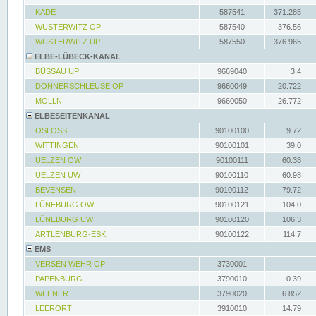
KADE
587541
371.285
WUSTERWITZ OP
587540
376.56
WUSTERWITZ UP
587550
376.965
ELBE-LÜBECK-KANAL
BÜSSAU UP
9669040
3.4
DONNERSCHLEUSE OP
9660049
20.722
MÖLLN
9660050
26.772
ELBESEITENKANAL
OSLOSS
90100100
9.72
WITTINGEN
90100101
39.0
UELZEN OW
90100111
60.38
UELZEN UW
90100110
60.98
BEVENSEN
90100112
79.72
LÜNEBURG OW
90100121
104.0
LÜNEBURG UW
90100120
106.3
ARTLENBURG-ESK
90100122
114.7
EMS
VERSEN WEHR OP
3730001
PAPENBURG
3790010
0.39
WEENER
3790020
6.852
LEERORT
3910010
14.79