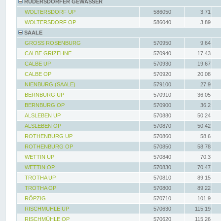
RÜDERSDORFER GEWÄSSER
WOLTERSDORF UP
586050
3.71
WOLTERSDORF OP
586040
3.89
SAALE
GROSS ROSENBURG
570950
9.64
CALBE GRIZEHNE
570940
17.43
CALBE UP
570930
19.67
CALBE OP
570920
20.08
NIENBURG (SAALE)
579100
27.9
BERNBURG UP
570910
36.05
BERNBURG OP
570900
36.2
ALSLEBEN UP
570880
50.24
ALSLEBEN OP
570870
50.42
ROTHENBURG UP
570860
58.6
ROTHENBURG OP
570850
58.78
WETTIN UP
570840
70.3
WETTIN OP
570830
70.47
TROTHA UP
570810
89.15
TROTHA OP
570800
89.22
RÖPZIG
570710
101.9
RISCHMÜHLE UP
570630
115.19
RISCHMÜHLE OP
570620
115.26