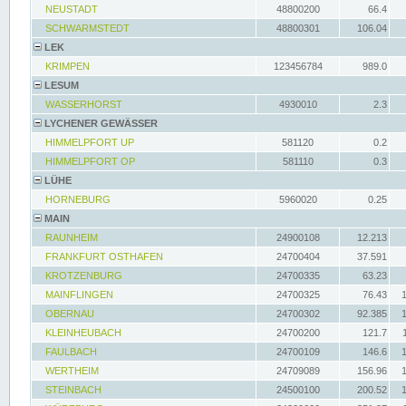
NEUSTADT
48800200
66.4
SCHWARMSTEDT
48800301
106.04
LEK
KRIMPEN
123456784
989.0
LESUM
WASSERHORST
4930010
2.3
LYCHENER GEWÄSSER
HIMMELPFORT UP
581120
0.2
HIMMELPFORT OP
581110
0.3
LÜHE
HORNEBURG
5960020
0.25
MAIN
RAUNHEIM
24900108
12.213
FRANKFURT OSTHAFEN
24700404
37.591
KROTZENBURG
24700335
63.23
MAINFLINGEN
24700325
76.43
OBERNAU
24700302
92.385
KLEINHEUBACH
24700200
121.7
FAULBACH
24700109
146.6
WERTHEIM
24709089
156.96
STEINBACH
24500100
200.52