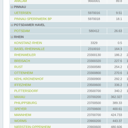
ANKLAM
9660001
89.8
PINNAU
UETERSEN
5970016
9.51
PINNAU-SPERRWERK BP
5970018
18.1
POTSDAMER HAVEL
POTSDAM
580412
26.63
RHEIN
KONSTANZ-RHEIN
3329
0.5
BASEL-RHEINHALLE
2310010
164.3
RHEINWEILER
23300130
186.2
BREISACH
23300320
227.6
RUST
23300580
254.2
OTTENHEIM
23300800
270.6
KEHL-KRONENHOF
23300900
292.2
IFFEZHEIM
23500600
336.2
PLITTERSDORF
23500700
340.2
MAXAU
23700200
362.327
PHILIPPSBURG
23700500
389.33
SPEYER
23700600
400.61
MANNHEIM
23700700
424.733
WORMS
23900200
443.37
NIERSTEIN-OPPENHEIM
23900600
480.606