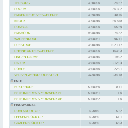
TERBORG
3910020
24.67
POGUM
3950020
35.302
EMDEN NEUE SEESCHLEUSE
3970010
40.45
KNOCK
3990010
50.848
DUKEGAT
3990020
65.69
EMSHÖRN
9340010
74.32
WACHENDORF
3500031
96.71
FUESTRUP
3310010
102.177
RHEINE UNTERSCHLEUSE
3390020
153.03
LINGEN-DARME
3500015
196.2
DALUM
3550040
212.04
RÜHLE
3500070
223.1
VERSEN WEHRDURCHSTICH
3730010
234.78
ESTE
BUXTEHUDE
5950080
0.71
ESTE INNERES SPERRWERK BP
5950081
1.0
ESTE INNERES SPERRWERK AP
5950082
1.0
FINOWKANAL
RUHLSDORF OP
693010
59.2
LEESENBRÜCK OP
693030
61.1
GRAFENBRÜCK OP
693050
63.3