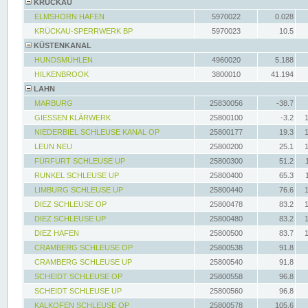
KRÜCKAU
ELMSHORN HAFEN
5970022
0.028
KRÜCKAU-SPERRWERK BP
5970023
10.5
KÜSTENKANAL
HUNDSMÜHLEN
4960020
5.188
HILKENBROOK
3800010
41.194
LAHN
MARBURG
25830056
-38.7
GIESSEN KLÄRWERK
25800100
-3.2
NIEDERBIEL SCHLEUSE KANAL OP
25800177
19.3
LEUN NEU
25800200
25.1
FÜRFURT SCHLEUSE UP
25800300
51.2
RUNKEL SCHLEUSE UP
25800400
65.3
LIMBURG SCHLEUSE UP
25800440
76.6
DIEZ SCHLEUSE OP
25800478
83.2
DIEZ SCHLEUSE UP
25800480
83.2
DIEZ HAFEN
25800500
83.7
CRAMBERG SCHLEUSE OP
25800538
91.8
CRAMBERG SCHLEUSE UP
25800540
91.8
SCHEIDT SCHLEUSE OP
25800558
96.8
SCHEIDT SCHLEUSE UP
25800560
96.8
KALKOFEN SCHLEUSE OP
25800578
105.6