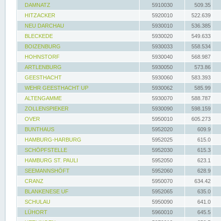
DAMNATZ
5910030
509.35
HITZACKER
5920010
522.639
NEU DARCHAU
5930010
536.385
BLECKEDE
5930020
549.633
BOIZENBURG
5930033
558.534
HOHNSTORF
5930040
568.987
ARTLENBURG
5930050
573.86
GEESTHACHT
5930060
583.393
WEHR GEESTHACHT UP
5930062
585.99
ALTENGAMME
5930070
588.787
ZOLLENSPIEKER
5930090
598.159
OVER
5950010
605.273
BUNTHAUS
5952020
609.9
HAMBURG-HARBURG
5952025
615.0
SCHÖPFSTELLE
5952030
615.3
HAMBURG ST. PAULI
5952050
623.1
SEEMANNSHÖFT
5952060
628.9
CRANZ
5950070
634.42
BLANKENESE UF
5952065
635.0
SCHULAU
5950090
641.0
LÜHORT
5960010
645.5