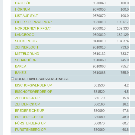
DAGEBÜLL
9570040
100.0
HÖRNUM
9570050
100.0
LIST AUF SYLT
9570070
100.0
EIDER-SPERRWERK AP
9530010
109.617
NORDERNEY RIFFGAT
9360010
159.333
LANGEOOG
9390010
182.129
SPIEKEROOG
9410010
194.374
ZEHNERLOCH
9510010
733.0
MITTELGRUND
9510132
733.7
SCHARHÖRN
9510060
745.0
BAKE A
9510063
755.7
BAKE Z
9510066
755.9
OBERE HAVEL-WASSERSTRASSE
BISCHOFSWERDER UP
581530
4.2
BISCHOFSWERDER OP
581520
4.5
ZEHDENICK UP
580170
15.8
ZEHDENICK OP
580160
16.1
BREDEREICHE UP
580090
47.6
BREDEREICHE OP
580080
48.0
FÜRSTENBERG UP
580070
60.7
FÜRSTENBERG OP
580060
60.8