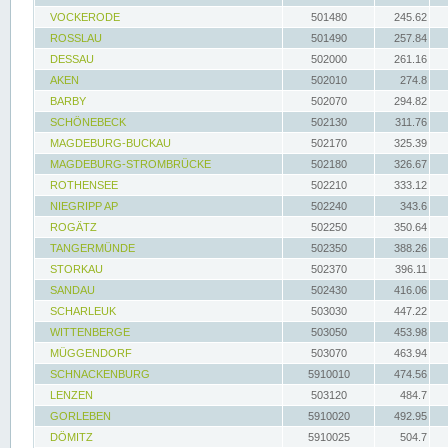
VOCKERODE
501480
245.62
ROSSLAU
501490
257.84
DESSAU
502000
261.16
AKEN
502010
274.8
BARBY
502070
294.82
SCHÖNEBECK
502130
311.76
MAGDEBURG-BUCKAU
502170
325.39
MAGDEBURG-STROMBRÜCKE
502180
326.67
ROTHENSEE
502210
333.12
NIEGRIPP AP
502240
343.6
ROGÄTZ
502250
350.64
TANGERMÜNDE
502350
388.26
STORKAU
502370
396.11
SANDAU
502430
416.06
SCHARLEUK
503030
447.22
WITTENBERGE
503050
453.98
MÜGGENDORF
503070
463.94
SCHNACKENBURG
5910010
474.56
LENZEN
503120
484.7
GORLEBEN
5910020
492.95
DÖMITZ
5910025
504.7