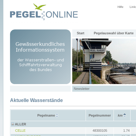
Hilfe
Link
Start
Pegelauswahl über Karte
Newsletter
Aktuelle Wasserstände
Pegelname
Pegelnummer
km
ALLER
CELLE
48300105
1.74