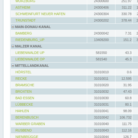
WÜRZBURG
24300600
251.97
ASTHEIM
24300406
311.22
SCHWEINFURT NEUER HAFEN
24300304
330.78
TRUNSTADT
24300202
378.44
MAIN-DONAU-KANAL
BAMBERG
24300042
7.31
RIEDENBURG_UP
13409200
151.2
MALZER KANAL
LIEBENWALDE UP
581550
43.3
LIEBENWALDE OP
581540
45.3
MITTELLANDKANAL
HÖRSTEL
31010010
0.6
RECKE
31010011
12.595
BRAMSCHE
31010020
31.95
BROXTEN
31010032
47.43
BAD ESSEN
31010030
60.8
LÜBBECKE
31010031
80.1
HAHLEN
31010041
98.09
BERENBUSCH
31010042
106.732
WARBER GRABEN
31010040
111.75
RUSBEND
31010043
112.16
NIENBRÜGGE
31010044
126.7