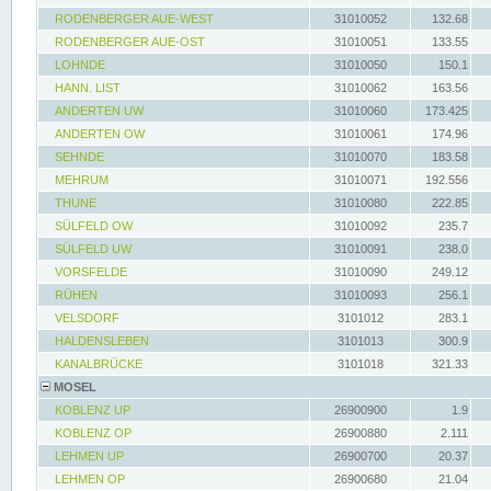
RODENBERGER AUE-WEST
31010052
132.68
RODENBERGER AUE-OST
31010051
133.55
LOHNDE
31010050
150.1
HANN. LIST
31010062
163.56
ANDERTEN UW
31010060
173.425
ANDERTEN OW
31010061
174.96
SEHNDE
31010070
183.58
MEHRUM
31010071
192.556
THUNE
31010080
222.85
SÜLFELD OW
31010092
235.7
SÜLFELD UW
31010091
238.0
VORSFELDE
31010090
249.12
RÜHEN
31010093
256.1
VELSDORF
3101012
283.1
HALDENSLEBEN
3101013
300.9
KANALBRÜCKE
3101018
321.33
MOSEL
KOBLENZ UP
26900900
1.9
KOBLENZ OP
26900880
2.111
LEHMEN UP
26900700
20.37
LEHMEN OP
26900680
21.04