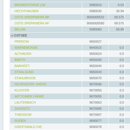
BREMERVÖRDE UW
5980010
0.03
HECHTHAUSEN
5980030
30.94
OSTE-SPERRWERK BP
9000000532
69.575
OSTE-SPERRWERK AP
9000000590
69.575
BELUM
5980060
69.89
OSTSEE
PREROW
9650027
WARNEMÜNDE
9640015
0.0
ALTHAGEN
9650024
0.0
BARTH
9650030
0.0
BARHÖFT
9650040
0.0
STRALSUND
9650043
0.0
STAHLBRODE
9650070
0.0
NEUENDORF HAFEN
9670046
0.0
KLOSTER
9670050
0.0
WITTOWER FÄHRE
9670055
0.0
LAUTERBACH
9670063
0.0
SASSNITZ
9670065
0.0
THIESSOW
9670067
0.0
RUDEN
9690077
0.0
GREIFSWALD OIE
9690078
0.0