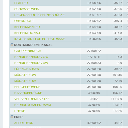
PFATTER
10068006
2350.7
SCHWABELWEIS
10062000
2376.5
REGENSBURG EISERNE BRÜCKE
10061007
2379.3
OBERNDORF
10056302
2397.4
KELHEIMWINZER
10054500
2409.7
KELHEIM DONAU
10053009
2414.8
INGOLSTADT LUITPOLDSTRASSE
10046105
2458.3
DORTMUND-EMS-KANAL
GROPPENBRUCH
27700122
HENRICHENBURG OW
27700111
14.3
HENRICHENBURG UW
27700133
15.9
LÜDINGHAUSEN
27800020
39.32
MÜNSTER OW
27800040
70.315
MÜNSTER UW
27800030
72.49
BERGESHÖVEDE
34000010
108.26
HASEHUBBRÜCKE
3690010
166.42
VERSEN TRENNSPITZE
25463
171.309
HERBRUM HAFENDAMM
3770030
213.07
RHEDE
3770040
217.86
EDER
AFFOLDERN
42800502
44.02