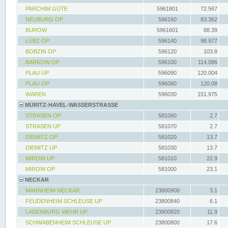
PARCHIM GÜTE
5961801
72.567
NEUBURG OP
596160
83.362
BUROW
5961601
88.39
LÜBZ OP
596140
98.977
BOBZIN OP
596120
103.8
BARKOW OP
596100
114.086
PLAU UP
596090
120.004
PLAU OP
596080
120.08
WAREN
596030
151.975
MÜRITZ-HAVEL-WASSERSTRASSE
STRASEN OP
581060
2.7
STRASEN UP
581070
2.7
DIEMITZ OP
581020
13.7
DIEMITZ UP
581030
13.7
MIROW UP
581010
22.9
MIROW OP
581000
23.1
NECKAR
MANNHEIM NECKAR
23800900
3.1
FEUDENHEIM SCHLEUSE UP
23800840
6.1
LADENBURG WEHR UP
23800820
11.9
SCHWABENHEIM SCHLEUSE UP
23800800
17.6