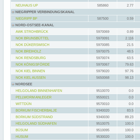
NEUHAUS UP
585860
2.77
NIEGRIPPER VERBINDUNGSKANAL
NIEGRIPP BP
587500
0.59
NORD-OSTSEE-KANAL
AWK STROHBRÜCK
5970069
0.89
NOK BRUNSBÜTTEL
5970091
2.116
NOK DÜKERSWISCH
5970085
21.5
NOK BREIHOLZ
5970075
48.5
NOK RENDSBURG
5970074
63.5
NOK KÖNIGSFÖRDE
5970067
79.63
NOK KIEL BINNEN
5979020
97.76
NOK KIEL AUSSEN
5650068
98.13
NORDSEE
HELGOLAND BINNENHAFEN
9510070
0.0
PELLWORM ANLEGER
9550021
0.0
WITTDÜN
9570010
0.0
BORKUM FISCHERBALJE
9340020
83.5
BORKUM SÜDSTRAND
9340030
89.23
HELGOLAND SÜDHAFEN
9510075
100.0
BÜSUM
9510095
100.0
HUSUM
9530020
100.0