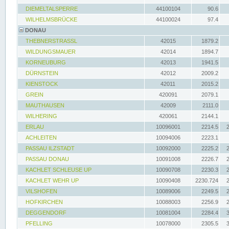
DIEMELTALSPERRE
44100104
90.6
WILHELMSBRÜCKE
44100024
97.4
DONAU
THEBNERSTRASSL
42015
1879.2
WILDUNGSMAUER
42014
1894.7
KORNEUBURG
42013
1941.5
DÜRNSTEIN
42012
2009.2
KIENSTOCK
42011
2015.2
GREIN
420091
2079.1
MAUTHAUSEN
42009
2111.0
WILHERING
420061
2144.1
ERLAU
10096001
2214.5
ACHLEITEN
10094006
2223.1
PASSAU ILZSTADT
10092000
2225.2
PASSAU DONAU
10091008
2226.7
KACHLET SCHLEUSE UP
10090708
2230.3
KACHLET WEHR UP
10090408
2230.724
VILSHOFEN
10089006
2249.5
HOFKIRCHEN
10088003
2256.9
DEGGENDORF
10081004
2284.4
PFELLING
10078000
2305.5