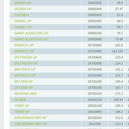
MÜDEN UP
26900500
36.8
MÜDEN OP
26900480
37.47
COCHEM
26900400
51.6
FANKEL UP
26900300
58.9
FANKEL OP
26900280
59.7
SANKT ALDEGUND UP
26900100
78.1
SANKT ALDEGUND OP
26900080
78.48
ENKIRCH UP
26700900
102.6
ENKIRCH OP
26700880
103.128
ZELTINGEN UP
26700600
123.4
ZELTINGEN OP
26700580
124.1
WINTRICH UP
26700400
141.1
WINTRICH OP
26700380
141.7
DETZEM UP
26700200
165.4
DETZEM OP
26700180
167.7
MEHRING AMS
26700100
171.7
RUWER
26500150
185.94
TRIER UP
26500100
195.3
TRIER OP
26500080
196.2
GREVENMACHER UP
26100200
212.5
GREVENMACHER OP
2610180
213.3