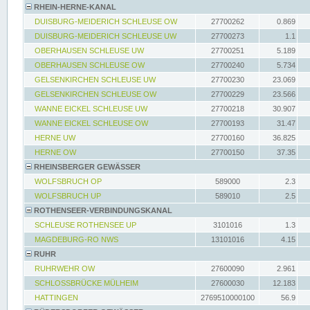
RHEIN-HERNE-KANAL
DUISBURG-MEIDERICH SCHLEUSE OW
27700262
0.869
DUISBURG-MEIDERICH SCHLEUSE UW
27700273
1.1
OBERHAUSEN SCHLEUSE UW
27700251
5.189
OBERHAUSEN SCHLEUSE OW
27700240
5.734
GELSENKIRCHEN SCHLEUSE UW
27700230
23.069
GELSENKIRCHEN SCHLEUSE OW
27700229
23.566
WANNE EICKEL SCHLEUSE UW
27700218
30.907
WANNE EICKEL SCHLEUSE OW
27700193
31.47
HERNE UW
27700160
36.825
HERNE OW
27700150
37.35
RHEINSBERGER GEWÄSSER
WOLFSBRUCH OP
589000
2.3
WOLFSBRUCH UP
589010
2.5
ROTHENSEER-VERBINDUNGSKANAL
SCHLEUSE ROTHENSEE UP
3101016
1.3
MAGDEBURG-RO NWS
13101016
4.15
RUHR
RUHRWEHR OW
27600090
2.961
SCHLOSSBRÜCKE MÜLHEIM
27600030
12.183
HATTINGEN
2769510000100
56.9