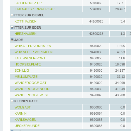
FAHRENHOLZ UP
5940060
17.71
ILMENAU SPERRWERK AP
5940080
28.467
ITTER ZUR DIEMEL
KOTTHAUSEN
44100013
3.4
ITTER ZUR EDER
HERZHAUSEN
42800218
1.3
JADE
WHV ALTER VORHAFEN
9440020
1.565
WHV NEUER VORHAFEN
9440030
4.053
JADE-WESER-PORT
9430050
11.6
HOOKSIELPLATE
9430020
18.098
SCHILLIG
9430030
24.137
MELLUMPLATE
9420010
31.13
WANGEROOGE OST
9420020
34.999
WANGEROOGE NORD
9420030
41.049
WANGEROOGE WEST
9420040
43.208
KLEINES HAFF
WOLGAST
9650080
0.0
KARNIN
9690084
0.0
KARLSHAGEN
9690085
0.0
UECKERMÜNDE
9690088
0.0