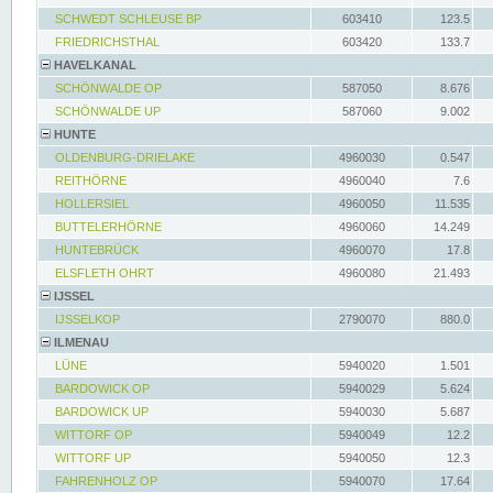
SCHWEDT SCHLEUSE BP
603410
123.5
FRIEDRICHSTHAL
603420
133.7
HAVELKANAL
SCHÖNWALDE OP
587050
8.676
SCHÖNWALDE UP
587060
9.002
HUNTE
OLDENBURG-DRIELAKE
4960030
0.547
REITHÖRNE
4960040
7.6
HOLLERSIEL
4960050
11.535
BUTTELERHÖRNE
4960060
14.249
HUNTEBRÜCK
4960070
17.8
ELSFLETH OHRT
4960080
21.493
IJSSEL
IJSSELKOP
2790070
880.0
ILMENAU
LÜNE
5940020
1.501
BARDOWICK OP
5940029
5.624
BARDOWICK UP
5940030
5.687
WITTORF OP
5940049
12.2
WITTORF UP
5940050
12.3
FAHRENHOLZ OP
5940070
17.64