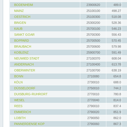
BODENHEIM
23900620
489.0
MAINZ
25100100
498.27
OESTRICH
25100300
518.08
BINGEN
25300200
528.36
KAUB
25700100
546.23
SANKT GOAR
25700300
556.43
BOPPARD
25700500
570.45
BRAUBACH
25700600
579.98
KOBLENZ
25900700
591.49
NEUWIED STADT
27100370
608.04
ANDERNACH
27100400
613.78
OBERWINTER
27100700
638.19
BONN
2710080
654.8
KÖLN
2730010
688.0
DÜSSELDORF
2750010
744.2
DUISBURG-RUHRORT
2770010
780.8
WESEL
2770040
814.0
REES
2790010
837.4
EMMERICH
2790020
851.9
LOBITH
2790050
862.0
PANNERDENSE KOP
2790060
867.3