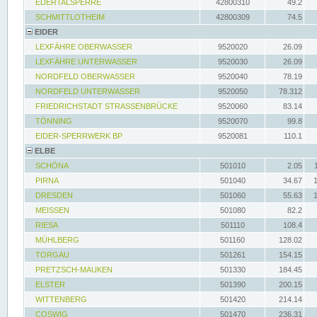
EDERTALSPERRE
42800310
49.2
SCHMITTLOTHEIM
42800309
74.5
EIDER
LEXFÄHRE OBERWASSER
9520020
26.09
LEXFÄHRE UNTERWASSER
9520030
26.09
NORDFELD OBERWASSER
9520040
78.19
NORDFELD UNTERWASSER
9520050
78.312
FRIEDRICHSTADT STRASSENBRÜCKE
9520060
83.14
TÖNNING
9520070
99.8
EIDER-SPERRWERK BP
9520081
110.1
ELBE
SCHÖNA
501010
2.05
PIRNA
501040
34.67
DRESDEN
501060
55.63
MEISSEN
501080
82.2
RIESA
501110
108.4
MÜHLBERG
501160
128.02
TORGAU
501261
154.15
PRETZSCH-MAUKEN
501330
184.45
ELSTER
501390
200.15
WITTENBERG
501420
214.14
COSWIG
501470
236.31