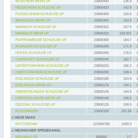
BESIGHEIM WEHR UP
23800440
136.9
HESSIGHEIM SCHLEUSE UP
23800420
142.9
PLEIDELSHEIM SCHLEUSE UP
23800400
150.0
BEIHINGEN WEHR UP
23800360
154.3
MARBACH SCHLEUSE UP
23800322
157.5
MARBACH WEHR UP
23800320
158.931
POPPENWEILER SCHLEUSE UP
23800300
164.7
ALDINGEN SCHLEUSE UP
23800280
171.9
HOFEN SCHLEUSE UP
23800260
176.0
CANNSTATT SCHLEUSE UP
23800240
182.7
UNTERTÜRKHEIM SCHLEUSE UP
23800220
186.2
OBERTÜRKHEIM SCHLEUSE UP
23800200
189.4
ESSLINGEN SCHLEUSE UP
23800180
193.9
ESSLINGEN WEHR OP
23800176
194.1
OBERESSLINGEN SCHLEUSE UP
23800145
194.8
OBERESSLINGEN WEHR UP
23800140
196.5
DEIZISAU SCHLEUSE UP
23800120
199.5
PLOCHINGEN
23800100
202.56
NEUE MAAS
ROTTERDAM
123456786
1000.0
NEUHAUSER SPEISEKANAL
NEUHAUS OP
585850
2.7