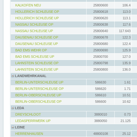
KALKOFEN NEU
25800600
106.4
HOLLERICH SCHLEUSE OP
25800618
113.0
HOLLERICH SCHLEUSE UP
25800620
113.1
NASSAU SCHLEUSE OP
25800638
117.6
NASSAU SCHLEUSE UP
25800640
117.643
DAUSENAU SCHLEUSE OP
25800678
122.3
DAUSENAU SCHLEUSE UP
25800680
122.4
BAD EMS WEHR OP
25800690
125.9
BAD EMS SCHLEUSE UP
25800700
127.0
LAHNSTEIN SCHLEUSE OP
25800798
135.9
LAHNSTEIN SCHLEUSE UP
25800800
136.0
LANDWEHRKANAL
BERLIN-UNTERSCHLEUSE UP
586630
1.61
BERLIN-UNTERSCHLEUSE OP
586620
1.71
BERLIN-OBERSCHLEUSE UP
586610
10.51
BERLIN-OBERSCHLEUSE OP
586600
10.62
LEDA
DREYSCHLOOT
3880010
0.73
LEDASPERRWERK UP
3880050
21.125
LEINE
HERRENHAUSEN
48800108
25.12