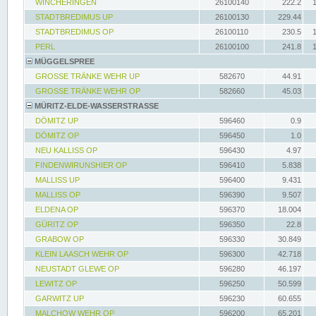
WINCHERINGEN
26100140
222.2
STADTBREDIMUS UP
26100130
229.44
STADTBREDIMUS OP
26100110
230.5
PERL
26100100
241.8
MÜGGELSPREE
GROSSE TRÄNKE WEHR UP
582670
44.91
GROSSE TRÄNKE WEHR OP
582660
45.03
MÜRITZ-ELDE-WASSERSTRASSE
DÖMITZ UP
596460
0.9
DÖMITZ OP
596450
1.0
NEU KALLISS OP
596430
4.97
FINDENWIRUNSHIER OP
596410
5.838
MALLISS UP
596400
9.431
MALLISS OP
596390
9.507
ELDENA OP
596370
18.004
GÜRITZ OP
596350
22.8
GRABOW OP
596330
30.849
KLEIN LAASCH WEHR OP
596300
42.718
NEUSTADT GLEWE OP
596280
46.197
LEWITZ OP
596250
50.599
GARWITZ UP
596230
60.655
MALCHOW WEHR OP
596200
65.201