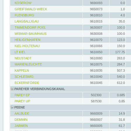
KOSEROW
9690093
0.0
GREIFSWALD-WIECK
9650073
1.0
FLENSBURG
9610010
4.0
LANGBALLIGAU
9610015
35.0
TIMMENDORF POEL
9630007
100.0
WISMAR-BAUMHAUS
9630008
100.0
HEILIGENHAFEN
9610070
123.0
KIEL-HOLTENAU
9610066
150.0
LT KIEL
9610050
177.75
NEUSTADT
9610080
263.0
MARIENLEUCHTE
9610075
284.7
KAPPELN
9610035
507.3
SCHLESWIG
9610040
540.0
ECKERNFÖRDE
9610045
612.0
PAREYER VERBINDUNGSKANAL
PAREY EP
502300
0.685
PAREY UP
587530
0.85
PEENE
AALBUDE
9660009
14.9
DEMMIN
9660007
31.8
JARMEN
9660005
61.7