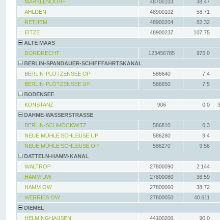
MARKLENDORF
48700103
38.47
AHLDEN
48900102
58.71
RETHEM
48900204
82.32
EITZE
48900237
107.75
ALTE MAAS
DORDRECHT
123456785
975.0
BERLIN-SPANDAUER-SCHIFFFAHRTSKANAL
BERLIN-PLÖTZENSEE OP
586640
7.4
BERLIN-PLÖTZENSEE UP
586650
7.5
BODENSEE
KONSTANZ
906
0.0
DAHME-WASSERSTRASSE
BERLIN-SCHMÖCKWITZ
586810
0.3
NEUE MÜHLE SCHLEUSE UP
586280
9.4
NEUE MÜHLE SCHLEUSE OP
586270
9.56
DATTELN-HAMM-KANAL
WALTROP
27800090
2.144
HAMM UW
27800080
36.59
HAMM OW
27800060
38.72
WERRIES OW
27800050
40.611
DIEMEL
HELMINGHAUSEN
44100206
90.0