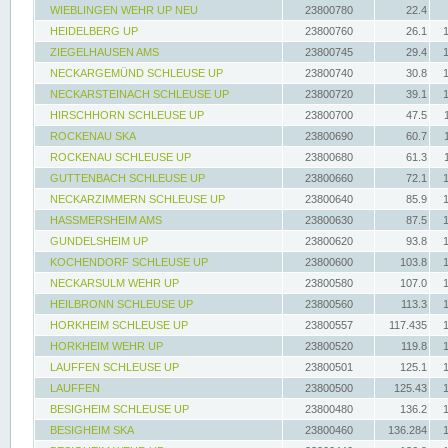
WIEBLINGEN WEHR UP NEU
23800780
22.4
HEIDELBERG UP
23800760
26.1
ZIEGELHAUSEN AMS
23800745
29.4
NECKARGEMÜND SCHLEUSE UP
23800740
30.8
NECKARSTEINACH SCHLEUSE UP
23800720
39.1
HIRSCHHORN SCHLEUSE UP
23800700
47.5
ROCKENAU SKA
23800690
60.7
ROCKENAU SCHLEUSE UP
23800680
61.3
GUTTENBACH SCHLEUSE UP
23800660
72.1
NECKARZIMMERN SCHLEUSE UP
23800640
85.9
HASSMERSHEIM AMS
23800630
87.5
GUNDELSHEIM UP
23800620
93.8
KOCHENDORF SCHLEUSE UP
23800600
103.8
NECKARSULM WEHR UP
23800580
107.0
HEILBRONN SCHLEUSE UP
23800560
113.3
HORKHEIM SCHLEUSE UP
23800557
117.435
HORKHEIM WEHR UP
23800520
119.8
LAUFFEN SCHLEUSE UP
23800501
125.1
LAUFFEN
23800500
125.43
BESIGHEIM SCHLEUSE UP
23800480
136.2
BESIGHEIM SKA
23800460
136.284