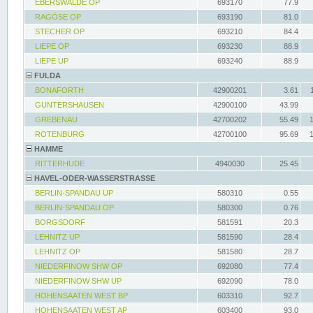
EBERSWALDE OP
693170
77.9
RAGÖSE OP
693190
81.0
STECHER OP
693210
84.4
LIEPE OP
693230
88.9
LIEPE UP
693240
88.9
FULDA
BONAFORTH
42900201
3.61
GUNTERSHAUSEN
42900100
43.99
GREBENAU
42700202
55.49
ROTENBURG
42700100
95.69
HAMME
RITTERHUDE
4940030
25.45
HAVEL-ODER-WASSERSTRASSE
BERLIN-SPANDAU UP
580310
0.55
BERLIN-SPANDAU OP
580300
0.76
BORGSDORF
581591
20.3
LEHNITZ UP
581590
28.4
LEHNITZ OP
581580
28.7
NIEDERFINOW SHW OP
692080
77.4
NIEDERFINOW SHW UP
692090
78.0
HOHENSAATEN WEST BP
603310
92.7
HOHENSAATEN WEST AP
603400
93.0