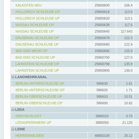
KALKOFEN NEU
25800600
106.4
HOLLERICH SCHLEUSE OP
25800618
113.0
HOLLERICH SCHLEUSE UP
25800620
113.1
NASSAU SCHLEUSE OP
25800638
117.6
NASSAU SCHLEUSE UP
25800640
117.643
DAUSENAU SCHLEUSE OP
25800678
122.3
DAUSENAU SCHLEUSE UP
25800680
122.4
BAD EMS WEHR OP
25800690
125.9
BAD EMS SCHLEUSE UP
25800700
127.0
LAHNSTEIN SCHLEUSE OP
25800798
135.9
LAHNSTEIN SCHLEUSE UP
25800800
136.0
LANDWEHRKANAL
BERLIN-UNTERSCHLEUSE UP
586630
1.61
BERLIN-UNTERSCHLEUSE OP
586620
1.71
BERLIN-OBERSCHLEUSE UP
586610
10.51
BERLIN-OBERSCHLEUSE OP
586600
10.62
LEDA
DREYSCHLOOT
3880010
0.73
LEDASPERRWERK UP
3880050
21.125
LEINE
HERRENHAUSEN
48800108
25.12