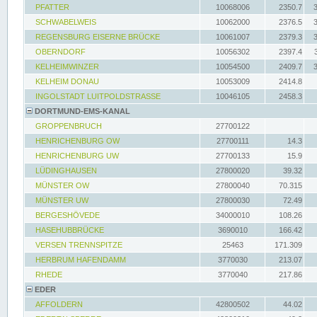
PFATTER
10068006
2350.7
SCHWABELWEIS
10062000
2376.5
REGENSBURG EISERNE BRÜCKE
10061007
2379.3
OBERNDORF
10056302
2397.4
KELHEIMWINZER
10054500
2409.7
KELHEIM DONAU
10053009
2414.8
INGOLSTADT LUITPOLDSTRASSE
10046105
2458.3
DORTMUND-EMS-KANAL
GROPPENBRUCH
27700122
HENRICHENBURG OW
27700111
14.3
HENRICHENBURG UW
27700133
15.9
LÜDINGHAUSEN
27800020
39.32
MÜNSTER OW
27800040
70.315
MÜNSTER UW
27800030
72.49
BERGESHÖVEDE
34000010
108.26
HASEHUBBRÜCKE
3690010
166.42
VERSEN TRENNSPITZE
25463
171.309
HERBRUM HAFENDAMM
3770030
213.07
RHEDE
3770040
217.86
EDER
AFFOLDERN
42800502
44.02