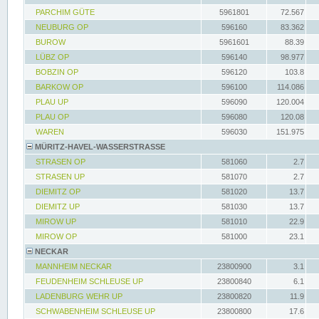
PARCHIM GÜTE
5961801
72.567
NEUBURG OP
596160
83.362
BUROW
5961601
88.39
LÜBZ OP
596140
98.977
BOBZIN OP
596120
103.8
BARKOW OP
596100
114.086
PLAU UP
596090
120.004
PLAU OP
596080
120.08
WAREN
596030
151.975
MÜRITZ-HAVEL-WASSERSTRASSE
STRASEN OP
581060
2.7
STRASEN UP
581070
2.7
DIEMITZ OP
581020
13.7
DIEMITZ UP
581030
13.7
MIROW UP
581010
22.9
MIROW OP
581000
23.1
NECKAR
MANNHEIM NECKAR
23800900
3.1
FEUDENHEIM SCHLEUSE UP
23800840
6.1
LADENBURG WEHR UP
23800820
11.9
SCHWABENHEIM SCHLEUSE UP
23800800
17.6