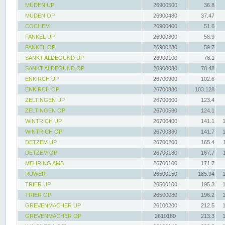
MÜDEN UP
26900500
36.8
MÜDEN OP
26900480
37.47
COCHEM
26900400
51.6
FANKEL UP
26900300
58.9
FANKEL OP
26900280
59.7
SANKT ALDEGUND UP
26900100
78.1
SANKT ALDEGUND OP
26900080
78.48
ENKIRCH UP
26700900
102.6
ENKIRCH OP
26700880
103.128
ZELTINGEN UP
26700600
123.4
ZELTINGEN OP
26700580
124.1
WINTRICH UP
26700400
141.1
WINTRICH OP
26700380
141.7
DETZEM UP
26700200
165.4
DETZEM OP
26700180
167.7
MEHRING AMS
26700100
171.7
RUWER
26500150
185.94
TRIER UP
26500100
195.3
TRIER OP
26500080
196.2
GREVENMACHER UP
26100200
212.5
GREVENMACHER OP
2610180
213.3