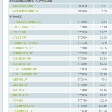
RÜDERSDORFER GEWÄSSER
WOLTERSDORF UP
586050
3.71
WOLTERSDORF OP
586040
3.89
SAALE
GROSS ROSENBURG
570950
9.64
CALBE GRIZEHNE
570940
17.43
CALBE UP
570930
19.67
CALBE OP
570920
20.08
NIENBURG (SAALE)
579100
27.9
BERNBURG UP
570910
36.05
BERNBURG OP
570900
36.2
ALSLEBEN UP
570880
50.24
ALSLEBEN OP
570870
50.42
ROTHENBURG UP
570860
58.6
ROTHENBURG OP
570850
58.78
WETTIN UP
570840
70.3
WETTIN OP
570830
70.47
TROTHA UP
570810
89.15
TROTHA OP
570800
89.22
RÖPZIG
570710
101.9
RISCHMÜHLE UP
570630
115.19
RISCHMÜHLE OP
570620
115.26