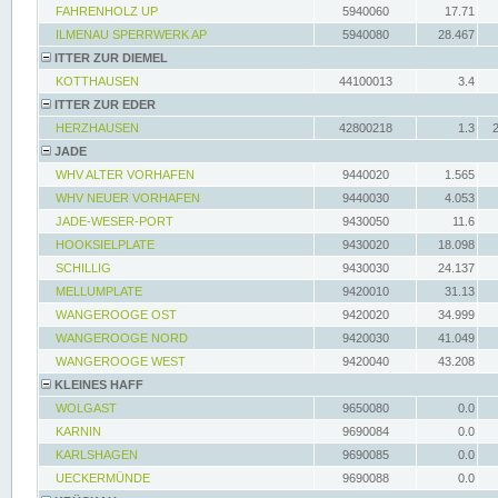
FAHRENHOLZ UP
5940060
17.71
ILMENAU SPERRWERK AP
5940080
28.467
ITTER ZUR DIEMEL
KOTTHAUSEN
44100013
3.4
ITTER ZUR EDER
HERZHAUSEN
42800218
1.3
JADE
WHV ALTER VORHAFEN
9440020
1.565
WHV NEUER VORHAFEN
9440030
4.053
JADE-WESER-PORT
9430050
11.6
HOOKSIELPLATE
9430020
18.098
SCHILLIG
9430030
24.137
MELLUMPLATE
9420010
31.13
WANGEROOGE OST
9420020
34.999
WANGEROOGE NORD
9420030
41.049
WANGEROOGE WEST
9420040
43.208
KLEINES HAFF
WOLGAST
9650080
0.0
KARNIN
9690084
0.0
KARLSHAGEN
9690085
0.0
UECKERMÜNDE
9690088
0.0