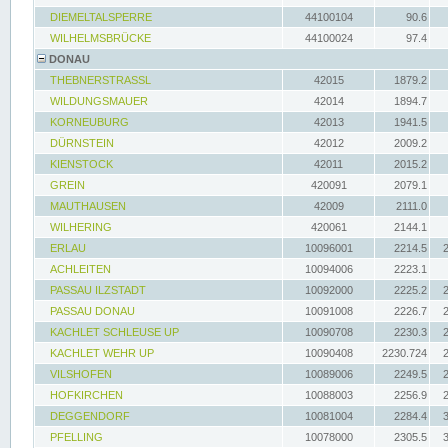
DIEMELTALSPERRE
44100104
90.6
WILHELMSBRÜCKE
44100024
97.4
DONAU
THEBNERSTRASSL
42015
1879.2
WILDUNGSMAUER
42014
1894.7
KORNEUBURG
42013
1941.5
DÜRNSTEIN
42012
2009.2
KIENSTOCK
42011
2015.2
GREIN
420091
2079.1
MAUTHAUSEN
42009
2111.0
WILHERING
420061
2144.1
ERLAU
10096001
2214.5
ACHLEITEN
10094006
2223.1
PASSAU ILZSTADT
10092000
2225.2
PASSAU DONAU
10091008
2226.7
KACHLET SCHLEUSE UP
10090708
2230.3
KACHLET WEHR UP
10090408
2230.724
VILSHOFEN
10089006
2249.5
HOFKIRCHEN
10088003
2256.9
DEGGENDORF
10081004
2284.4
PFELLING
10078000
2305.5