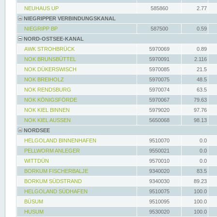
NEUHAUS UP
585860
2.77
NIEGRIPPER VERBINDUNGSKANAL
NIEGRIPP BP
587500
0.59
NORD-OSTSEE-KANAL
AWK STROHBRÜCK
5970069
0.89
NOK BRUNSBÜTTEL
5970091
2.116
NOK DÜKERSWISCH
5970085
21.5
NOK BREIHOLZ
5970075
48.5
NOK RENDSBURG
5970074
63.5
NOK KÖNIGSFÖRDE
5970067
79.63
NOK KIEL BINNEN
5979020
97.76
NOK KIEL AUSSEN
5650068
98.13
NORDSEE
HELGOLAND BINNENHAFEN
9510070
0.0
PELLWORM ANLEGER
9550021
0.0
WITTDÜN
9570010
0.0
BORKUM FISCHERBALJE
9340020
83.5
BORKUM SÜDSTRAND
9340030
89.23
HELGOLAND SÜDHAFEN
9510075
100.0
BÜSUM
9510095
100.0
HUSUM
9530020
100.0