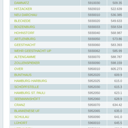
DAMNATZ
5910030
509.35
HITZACKER
5920010
522.639
NEU DARCHAU
5930010
536.385
BLECKEDE
5930020
549.633
BOIZENBURG
5930033
558.534
HOHNSTORF
5930040
568.987
ARTLENBURG
5930050
573.86
GEESTHACHT
5930060
583.393
WEHR GEESTHACHT UP
5930062
585.99
ALTENGAMME
5930070
588.787
ZOLLENSPIEKER
5930090
598.159
OVER
5950010
605.273
BUNTHAUS
5952020
609.9
HAMBURG-HARBURG
5952025
615.0
SCHÖPFSTELLE
5952030
615.3
HAMBURG ST. PAULI
5952050
623.1
SEEMANNSHÖFT
5952060
628.9
CRANZ
5950070
634.42
BLANKENESE UF
5952065
635.0
SCHULAU
5950090
641.0
LÜHORT
5960010
645.5