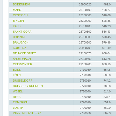
BODENHEIM
23900620
489.0
MAINZ
25100100
498.27
OESTRICH
25100300
518.08
BINGEN
25300200
528.36
KAUB
25700100
546.23
SANKT GOAR
25700300
556.43
BOPPARD
25700500
570.45
BRAUBACH
25700600
579.98
KOBLENZ
25900700
591.49
NEUWIED STADT
27100370
608.04
ANDERNACH
27100400
613.78
OBERWINTER
27100700
638.19
BONN
2710080
654.8
KÖLN
2730010
688.0
DÜSSELDORF
2750010
744.2
DUISBURG-RUHRORT
2770010
780.8
WESEL
2770040
814.0
REES
2790010
837.4
EMMERICH
2790020
851.9
LOBITH
2790050
862.0
PANNERDENSE KOP
2790060
867.3