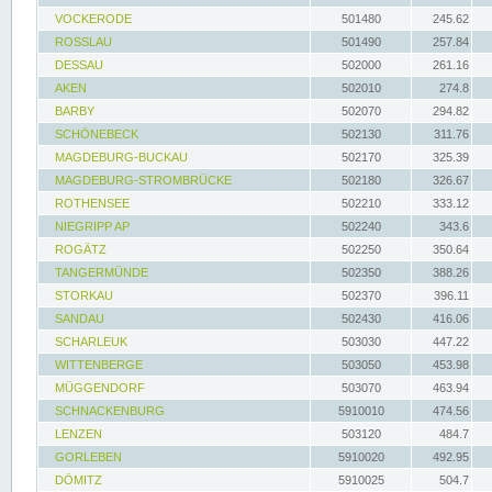
VOCKERODE
501480
245.62
ROSSLAU
501490
257.84
DESSAU
502000
261.16
AKEN
502010
274.8
BARBY
502070
294.82
SCHÖNEBECK
502130
311.76
MAGDEBURG-BUCKAU
502170
325.39
MAGDEBURG-STROMBRÜCKE
502180
326.67
ROTHENSEE
502210
333.12
NIEGRIPP AP
502240
343.6
ROGÄTZ
502250
350.64
TANGERMÜNDE
502350
388.26
STORKAU
502370
396.11
SANDAU
502430
416.06
SCHARLEUK
503030
447.22
WITTENBERGE
503050
453.98
MÜGGENDORF
503070
463.94
SCHNACKENBURG
5910010
474.56
LENZEN
503120
484.7
GORLEBEN
5910020
492.95
DÖMITZ
5910025
504.7