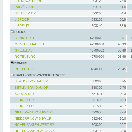
EBERSWALDE OP
693170
77.9
RAGÖSE OP
693190
81.0
STECHER OP
693210
84.4
LIEPE OP
693230
88.9
LIEPE UP
693240
88.9
FULDA
BONAFORTH
42900201
3.61
GUNTERSHAUSEN
42900100
43.99
GREBENAU
42700202
55.49
ROTENBURG
42700100
95.69
HAMME
RITTERHUDE
4940030
25.45
HAVEL-ODER-WASSERSTRASSE
BERLIN-SPANDAU UP
580310
0.55
BERLIN-SPANDAU OP
580300
0.76
BORGSDORF
581591
20.3
LEHNITZ UP
581590
28.4
LEHNITZ OP
581580
28.7
NIEDERFINOW SHW OP
692080
77.4
NIEDERFINOW SHW UP
692090
78.0
HOHENSAATEN WEST BP
603310
92.7
HOHENSAATEN WEST AP
603400
93.0