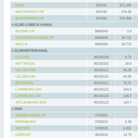
KADE
587541
371.285
WUSTERWITZ OP
587540
376.56
WUSTERWITZ UP
587550
376.965
ELBE-LÜBECK-KANAL
BÜSSAU UP
9669040
3.4
DONNERSCHLEUSE OP
9660049
20.722
MÖLLN
9660050
26.772
ELBESEITENKANAL
OSLOSS
90100100
9.72
WITTINGEN
90100101
39.0
UELZEN OW
90100111
60.38
UELZEN UW
90100110
60.98
BEVENSEN
90100112
79.72
LÜNEBURG OW
90100121
104.0
LÜNEBURG UW
90100120
106.3
ARTLENBURG-ESK
90100122
114.7
EMS
VERSEN WEHR OP
3730001
PAPENBURG
3790010
0.39
WEENER
3790020
6.852
LEERORT
3910010
14.79