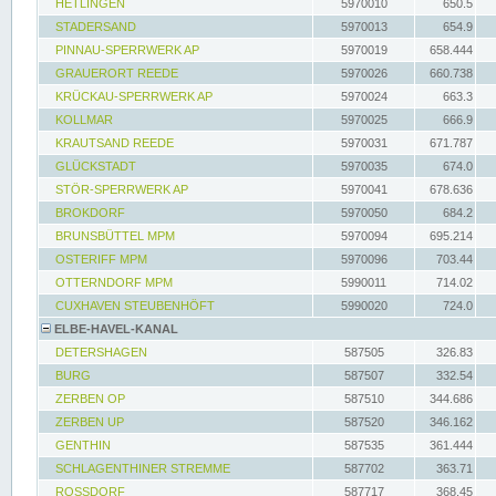
HETLINGEN
5970010
650.5
STADERSAND
5970013
654.9
PINNAU-SPERRWERK AP
5970019
658.444
GRAUERORT REEDE
5970026
660.738
KRÜCKAU-SPERRWERK AP
5970024
663.3
KOLLMAR
5970025
666.9
KRAUTSAND REEDE
5970031
671.787
GLÜCKSTADT
5970035
674.0
STÖR-SPERRWERK AP
5970041
678.636
BROKDORF
5970050
684.2
BRUNSBÜTTEL MPM
5970094
695.214
OSTERIFF MPM
5970096
703.44
OTTERNDORF MPM
5990011
714.02
CUXHAVEN STEUBENHÖFT
5990020
724.0
ELBE-HAVEL-KANAL
DETERSHAGEN
587505
326.83
BURG
587507
332.54
ZERBEN OP
587510
344.686
ZERBEN UP
587520
346.162
GENTHIN
587535
361.444
SCHLAGENTHINER STREMME
587702
363.71
ROSSDORF
587717
368.45