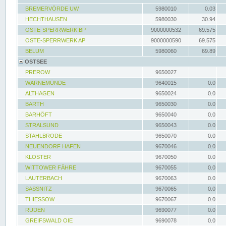
BREMERVÖRDE UW
5980010
0.03
HECHTHAUSEN
5980030
30.94
OSTE-SPERRWERK BP
9000000532
69.575
OSTE-SPERRWERK AP
9000000590
69.575
BELUM
5980060
69.89
OSTSEE
PREROW
9650027
WARNEMÜNDE
9640015
0.0
ALTHAGEN
9650024
0.0
BARTH
9650030
0.0
BARHÖFT
9650040
0.0
STRALSUND
9650043
0.0
STAHLBRODE
9650070
0.0
NEUENDORF HAFEN
9670046
0.0
KLOSTER
9670050
0.0
WITTOWER FÄHRE
9670055
0.0
LAUTERBACH
9670063
0.0
SASSNITZ
9670065
0.0
THIESSOW
9670067
0.0
RUDEN
9690077
0.0
GREIFSWALD OIE
9690078
0.0