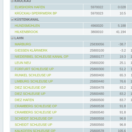
KRÜCKAU
ELMSHORN HAFEN
5970022
0.028
KRÜCKAU-SPERRWERK BP
5970023
10.5
KÜSTENKANAL
HUNDSMÜHLEN
4960020
5.188
HILKENBROOK
3800010
41.194
LAHN
MARBURG
25830056
-38.7
GIESSEN KLÄRWERK
25800100
-3.2
NIEDERBIEL SCHLEUSE KANAL OP
25800177
19.3
LEUN NEU
25800200
25.1
FÜRFURT SCHLEUSE UP
25800300
51.2
RUNKEL SCHLEUSE UP
25800400
65.3
LIMBURG SCHLEUSE UP
25800440
76.6
DIEZ SCHLEUSE OP
25800478
83.2
DIEZ SCHLEUSE UP
25800480
83.2
DIEZ HAFEN
25800500
83.7
CRAMBERG SCHLEUSE OP
25800538
91.8
CRAMBERG SCHLEUSE UP
25800540
91.8
SCHEIDT SCHLEUSE OP
25800558
96.8
SCHEIDT SCHLEUSE UP
25800560
96.8
KALKOFEN SCHLEUSE OP
25800578
105.6