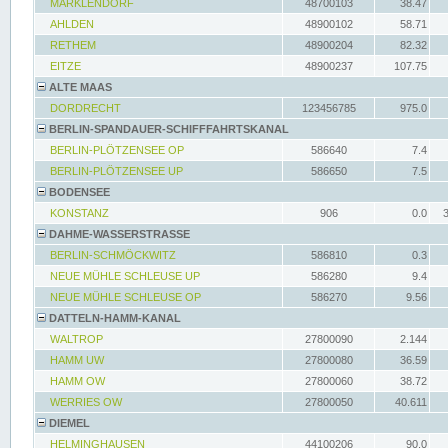
MARKLENDORF
48700103
38.47
AHLDEN
48900102
58.71
RETHEM
48900204
82.32
EITZE
48900237
107.75
ALTE MAAS
DORDRECHT
123456785
975.0
BERLIN-SPANDAUER-SCHIFFFAHRTSKANAL
BERLIN-PLÖTZENSEE OP
586640
7.4
BERLIN-PLÖTZENSEE UP
586650
7.5
BODENSEE
KONSTANZ
906
0.0
DAHME-WASSERSTRASSE
BERLIN-SCHMÖCKWITZ
586810
0.3
NEUE MÜHLE SCHLEUSE UP
586280
9.4
NEUE MÜHLE SCHLEUSE OP
586270
9.56
DATTELN-HAMM-KANAL
WALTROP
27800090
2.144
HAMM UW
27800080
36.59
HAMM OW
27800060
38.72
WERRIES OW
27800050
40.611
DIEMEL
HELMINGHAUSEN
44100206
90.0