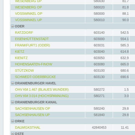
WESENBERG UP
580030
81.7
WESENBERG OP
580020
81.8
VOSSWINKEL OP
580000
88.1
VOSSWINKEL UP
580010
90.0
ODER
RATZDORF
603140
542.5
EISENHÜTTENSTADT
603000
554.1
FRANKFURT1 (ODER)
603031
585.3
KIETZ
603040
614.8
KIENITZ
603050
632.9
HOHENSAATEN-FINOW
603080
665.0
STÜTZKOW
603100
680.6
SCHWEDT-ODERBRÜCKE
603130
690.6
ORANIENBURGER HAVEL
OHV KM 1.467 (BLAUES WUNDER)
580272
1.5
OHV KM 3.014 (HOCHSPANNUNG)
580271
3.0
ORANIENBURGER KANAL
SACHSENHAUSEN OP
580240
29.8
SACHSENHAUSEN UP
581840
29.8
ORKE
DALWIGKSTHAL
42840453
11.41
OSTE