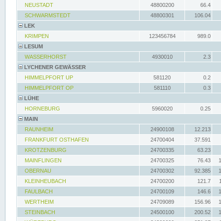
NEUSTADT
48800200
66.4
SCHWARMSTEDT
48800301
106.04
LEK
KRIMPEN
123456784
989.0
LESUM
WASSERHORST
4930010
2.3
LYCHENER GEWÄSSER
HIMMELPFORT UP
581120
0.2
HIMMELPFORT OP
581110
0.3
LÜHE
HORNEBURG
5960020
0.25
MAIN
RAUNHEIM
24900108
12.213
FRANKFURT OSTHAFEN
24700404
37.591
KROTZENBURG
24700335
63.23
MAINFLINGEN
24700325
76.43
OBERNAU
24700302
92.385
KLEINHEUBACH
24700200
121.7
FAULBACH
24700109
146.6
WERTHEIM
24709089
156.96
STEINBACH
24500100
200.52