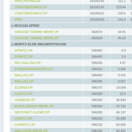
WINCHERINGEN
26100140
222.2
STADTBREDIMUS UP
26100130
229.44
STADTBREDIMUS OP
26100110
230.5
PERL
26100100
241.8
MÜGGELSPREE
GROSSE TRÄNKE WEHR UP
582670
44.91
GROSSE TRÄNKE WEHR OP
582660
45.03
MÜRITZ-ELDE-WASSERSTRASSE
DÖMITZ UP
596460
0.9
DÖMITZ OP
596450
1.0
NEU KALLISS OP
596430
4.97
FINDENWIRUNSHIER OP
596410
5.838
MALLISS UP
596400
9.431
MALLISS OP
596390
9.507
ELDENA OP
596370
18.004
GÜRITZ OP
596350
22.8
GRABOW OP
596330
30.849
KLEIN LAASCH WEHR OP
596300
42.718
NEUSTADT GLEWE OP
596280
46.197
LEWITZ OP
596250
50.599
GARWITZ UP
596230
60.655
MALCHOW WEHR OP
596200
65.201