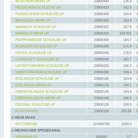
BESIGHEIM WEHR UP
23800440
136.9
HESSIGHEIM SCHLEUSE UP
23800420
142.9
PLEIDELSHEIM SCHLEUSE UP
23800400
150.0
BEIHINGEN WEHR UP
23800360
154.3
MARBACH SCHLEUSE UP
23800322
157.5
MARBACH WEHR UP
23800320
158.931
POPPENWEILER SCHLEUSE UP
23800300
164.7
ALDINGEN SCHLEUSE UP
23800280
171.9
HOFEN SCHLEUSE UP
23800260
176.0
CANNSTATT SCHLEUSE UP
23800240
182.7
UNTERTÜRKHEIM SCHLEUSE UP
23800220
186.2
OBERTÜRKHEIM SCHLEUSE UP
23800200
189.4
ESSLINGEN SCHLEUSE UP
23800180
193.9
ESSLINGEN WEHR OP
23800176
194.1
OBERESSLINGEN SCHLEUSE UP
23800145
194.8
OBERESSLINGEN WEHR UP
23800140
196.5
DEIZISAU SCHLEUSE UP
23800120
199.5
PLOCHINGEN
23800100
202.56
NEUE MAAS
ROTTERDAM
123456786
1000.0
NEUHAUSER SPEISEKANAL
NEUHAUS OP
585850
2.7