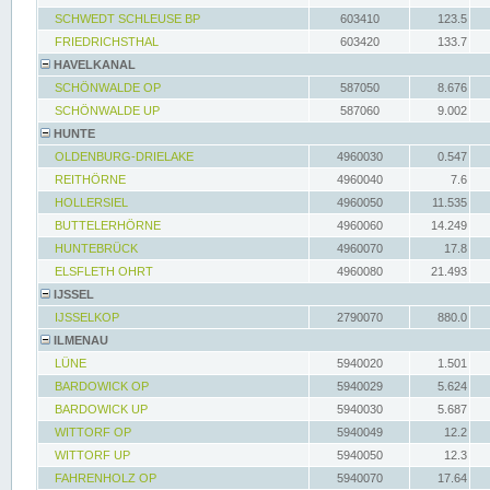
SCHWEDT SCHLEUSE BP
603410
123.5
FRIEDRICHSTHAL
603420
133.7
HAVELKANAL
SCHÖNWALDE OP
587050
8.676
SCHÖNWALDE UP
587060
9.002
HUNTE
OLDENBURG-DRIELAKE
4960030
0.547
REITHÖRNE
4960040
7.6
HOLLERSIEL
4960050
11.535
BUTTELERHÖRNE
4960060
14.249
HUNTEBRÜCK
4960070
17.8
ELSFLETH OHRT
4960080
21.493
IJSSEL
IJSSELKOP
2790070
880.0
ILMENAU
LÜNE
5940020
1.501
BARDOWICK OP
5940029
5.624
BARDOWICK UP
5940030
5.687
WITTORF OP
5940049
12.2
WITTORF UP
5940050
12.3
FAHRENHOLZ OP
5940070
17.64