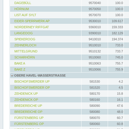
DAGEBÜLL
9570040
100.0
HÖRNUM
9570050
100.0
LIST AUF SYLT
9570070
100.0
EIDER-SPERRWERK AP
9530010
109.617
NORDERNEY RIFFGAT
9360010
159.333
LANGEOOG
9390010
182.129
SPIEKEROOG
9410010
194.374
ZEHNERLOCH
9510010
733.0
MITTELGRUND
9510132
733.7
SCHARHÖRN
9510060
745.0
BAKE A
9510063
755.7
BAKE Z
9510066
755.9
OBERE HAVEL-WASSERSTRASSE
BISCHOFSWERDER UP
581530
4.2
BISCHOFSWERDER OP
581520
4.5
ZEHDENICK UP
580170
15.8
ZEHDENICK OP
580160
16.1
BREDEREICHE UP
580090
47.6
BREDEREICHE OP
580080
48.0
FÜRSTENBERG UP
580070
60.7
FÜRSTENBERG OP
580060
60.8