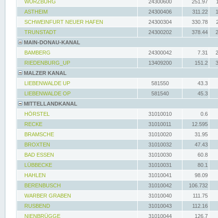
WÜRZBURG
24300600
251.97
ASTHEIM
24300406
311.22
SCHWEINFURT NEUER HAFEN
24300304
330.78
TRUNSTADT
24300202
378.44
MAIN-DONAU-KANAL
BAMBERG
24300042
7.31
RIEDENBURG_UP
13409200
151.2
MALZER KANAL
LIEBENWALDE UP
581550
43.3
LIEBENWALDE OP
581540
45.3
MITTELLANDKANAL
HÖRSTEL
31010010
0.6
RECKE
31010011
12.595
BRAMSCHE
31010020
31.95
BROXTEN
31010032
47.43
BAD ESSEN
31010030
60.8
LÜBBECKE
31010031
80.1
HAHLEN
31010041
98.09
BERENBUSCH
31010042
106.732
WARBER GRABEN
31010040
111.75
RUSBEND
31010043
112.16
NIENBRÜGGE
31010044
126.7