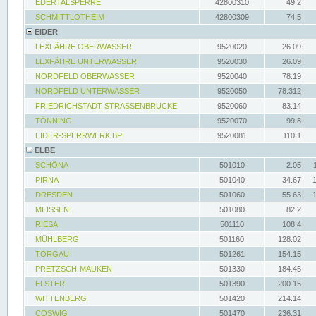
EDERTALSPERRE
42800310
49.2
SCHMITTLOTHEIM
42800309
74.5
EIDER
LEXFÄHRE OBERWASSER
9520020
26.09
LEXFÄHRE UNTERWASSER
9520030
26.09
NORDFELD OBERWASSER
9520040
78.19
NORDFELD UNTERWASSER
9520050
78.312
FRIEDRICHSTADT STRASSENBRÜCKE
9520060
83.14
TÖNNING
9520070
99.8
EIDER-SPERRWERK BP
9520081
110.1
ELBE
SCHÖNA
501010
2.05
PIRNA
501040
34.67
DRESDEN
501060
55.63
MEISSEN
501080
82.2
RIESA
501110
108.4
MÜHLBERG
501160
128.02
TORGAU
501261
154.15
PRETZSCH-MAUKEN
501330
184.45
ELSTER
501390
200.15
WITTENBERG
501420
214.14
COSWIG
501470
236.31