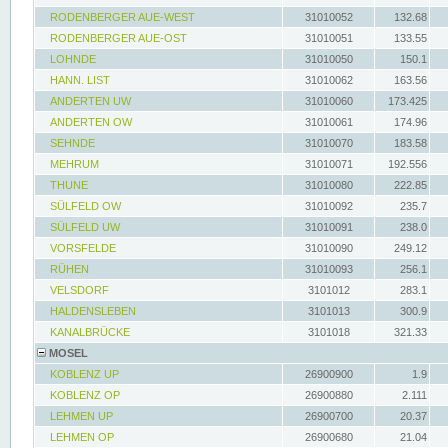
RODENBERGER AUE-WEST
31010052
132.68
RODENBERGER AUE-OST
31010051
133.55
LOHNDE
31010050
150.1
HANN. LIST
31010062
163.56
ANDERTEN UW
31010060
173.425
ANDERTEN OW
31010061
174.96
SEHNDE
31010070
183.58
MEHRUM
31010071
192.556
THUNE
31010080
222.85
SÜLFELD OW
31010092
235.7
SÜLFELD UW
31010091
238.0
VORSFELDE
31010090
249.12
RÜHEN
31010093
256.1
VELSDORF
3101012
283.1
HALDENSLEBEN
3101013
300.9
KANALBRÜCKE
3101018
321.33
MOSEL
KOBLENZ UP
26900900
1.9
KOBLENZ OP
26900880
2.111
LEHMEN UP
26900700
20.37
LEHMEN OP
26900680
21.04