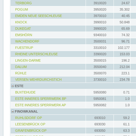
TERBORG
3910020
24.67
POGUM
3950020
35.302
EMDEN NEUE SEESCHLEUSE
3970010
40.45
KNOCK
3990010
50.848
DUKEGAT
3990020
65.69
EMSHÖRN
9340010
74.32
WACHENDORF
3500031
96.71
FUESTRUP
3310010
102.177
RHEINE UNTERSCHLEUSE
3390020
153.03
LINGEN-DARME
3500015
196.2
DALUM
3550040
212.04
RÜHLE
3500070
223.1
VERSEN WEHRDURCHSTICH
3730010
234.78
ESTE
BUXTEHUDE
5950080
0.71
ESTE INNERES SPERRWERK BP
5950081
1.0
ESTE INNERES SPERRWERK AP
5950082
1.0
FINOWKANAL
RUHLSDORF OP
693010
59.2
LEESENBRÜCK OP
693030
61.1
GRAFENBRÜCK OP
693050
63.3