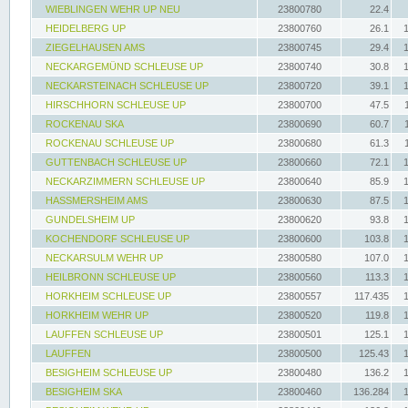
WIEBLINGEN WEHR UP NEU
23800780
22.4
HEIDELBERG UP
23800760
26.1
ZIEGELHAUSEN AMS
23800745
29.4
NECKARGEMÜND SCHLEUSE UP
23800740
30.8
NECKARSTEINACH SCHLEUSE UP
23800720
39.1
HIRSCHHORN SCHLEUSE UP
23800700
47.5
ROCKENAU SKA
23800690
60.7
ROCKENAU SCHLEUSE UP
23800680
61.3
GUTTENBACH SCHLEUSE UP
23800660
72.1
NECKARZIMMERN SCHLEUSE UP
23800640
85.9
HASSMERSHEIM AMS
23800630
87.5
GUNDELSHEIM UP
23800620
93.8
KOCHENDORF SCHLEUSE UP
23800600
103.8
NECKARSULM WEHR UP
23800580
107.0
HEILBRONN SCHLEUSE UP
23800560
113.3
HORKHEIM SCHLEUSE UP
23800557
117.435
HORKHEIM WEHR UP
23800520
119.8
LAUFFEN SCHLEUSE UP
23800501
125.1
LAUFFEN
23800500
125.43
BESIGHEIM SCHLEUSE UP
23800480
136.2
BESIGHEIM SKA
23800460
136.284