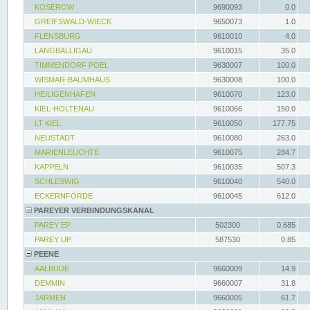
KOSEROW
9690093
0.0
GREIFSWALD-WIECK
9650073
1.0
FLENSBURG
9610010
4.0
LANGBALLIGAU
9610015
35.0
TIMMENDORF POEL
9630007
100.0
WISMAR-BAUMHAUS
9630008
100.0
HEILIGENHAFEN
9610070
123.0
KIEL-HOLTENAU
9610066
150.0
LT KIEL
9610050
177.75
NEUSTADT
9610080
263.0
MARIENLEUCHTE
9610075
284.7
KAPPELN
9610035
507.3
SCHLESWIG
9610040
540.0
ECKERNFÖRDE
9610045
612.0
PAREYER VERBINDUNGSKANAL
PAREY EP
502300
0.685
PAREY UP
587530
0.85
PEENE
AALBUDE
9660009
14.9
DEMMIN
9660007
31.8
JARMEN
9660005
61.7