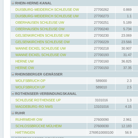
RHEIN-HERNE-KANAL
DUISBURG-MEIDERICH SCHLEUSE OW
27700262
0.869
DUISBURG-MEIDERICH SCHLEUSE UW
27700273
1.1
OBERHAUSEN SCHLEUSE UW
27700251
5.189
OBERHAUSEN SCHLEUSE OW
27700240
5.734
GELSENKIRCHEN SCHLEUSE UW
27700230
23.069
GELSENKIRCHEN SCHLEUSE OW
27700229
23.566
WANNE EICKEL SCHLEUSE UW
27700218
30.907
WANNE EICKEL SCHLEUSE OW
27700193
31.47
HERNE UW
27700160
36.825
HERNE OW
27700150
37.35
RHEINSBERGER GEWÄSSER
WOLFSBRUCH OP
589000
2.3
WOLFSBRUCH UP
589010
2.5
ROTHENSEER-VERBINDUNGSKANAL
SCHLEUSE ROTHENSEE UP
3101016
1.3
MAGDEBURG-RO NWS
13101016
4.15
RUHR
RUHRWEHR OW
27600090
2.961
SCHLOSSBRÜCKE MÜLHEIM
27600030
12.183
HATTINGEN
2769510000100
56.9