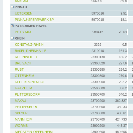
ANKLAM
9660001
89.8
PINNAU
UETERSEN
5970016
9.51
PINNAU-SPERRWERK BP
5970018
18.1
POTSDAMER HAVEL
POTSDAM
580412
26.63
RHEIN
KONSTANZ-RHEIN
3329
0.5
BASEL-RHEINHALLE
2310010
164.3
RHEINWEILER
23300130
186.2
BREISACH
23300320
227.6
RUST
23300580
254.2
OTTENHEIM
23300800
270.6
KEHL-KRONENHOF
23300900
292.2
IFFEZHEIM
23500600
336.2
PLITTERSDORF
23500700
340.2
MAXAU
23700200
362.327
PHILIPPSBURG
23700500
389.33
SPEYER
23700600
400.61
MANNHEIM
23700700
424.733
WORMS
23900200
443.37
NIERSTEIN-OPPENHEIM
23900600
480.606