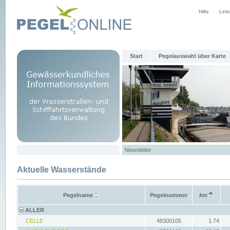
Hilfe
Link
Start
Pegelauswahl über Karte
Newsletter
Aktuelle Wasserstände
Pegelname
Pegelnummer
km
ALLER
CELLE
48300105
1.74