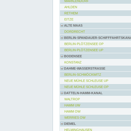
MARKLENDORF
AHLDEN
RETHEM
EITZE
ALTE MAAS
DORDRECHT
BERLIN-SPANDAUER-SCHIFFFAHRTSKAN
BERLIN-PLÖTZENSEE OP
BERLIN-PLÖTZENSEE UP
BODENSEE
KONSTANZ
DAHME-WASSERSTRASSE
BERLIN-SCHMÖCKWITZ
NEUE MÜHLE SCHLEUSE UP
NEUE MÜHLE SCHLEUSE OP
DATTELN-HAMM-KANAL
WALTROP
HAMM UW
HAMM OW
WERRIES OW
DIEMEL
HELMINGHAUSEN