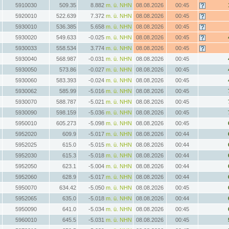
5910030
509.35
8.882
m. ü. NHN
08.08.2026
00:45
5920010
522.639
7.372
m. ü. NHN
08.08.2026
00:45
5930010
536.385
5.658
m. ü. NHN
08.08.2026
00:45
5930020
549.633
-0.025
m. ü. NHN
08.08.2026
00:45
5930033
558.534
3.774
m. ü. NHN
08.08.2026
00:45
5930040
568.987
-0.031
m. ü. NHN
08.08.2026
00:45
5930050
573.86
-0.027
m. ü. NHN
08.08.2026
00:45
5930060
583.393
-0.024
m. ü. NHN
08.08.2026
00:45
5930062
585.99
-5.016
m. ü. NHN
08.08.2026
00:45
5930070
588.787
-5.021
m. ü. NHN
08.08.2026
00:45
5930090
598.159
-5.036
m. ü. NHN
08.08.2026
00:45
5950010
605.273
-5.098
m. ü. NHN
08.08.2026
00:45
5952020
609.9
-5.017
m. ü. NHN
08.08.2026
00:44
5952025
615.0
-5.015
m. ü. NHN
08.08.2026
00:44
5952030
615.3
-5.018
m. ü. NHN
08.08.2026
00:44
5952050
623.1
-5.004
m. ü. NHN
08.08.2026
00:44
5952060
628.9
-5.017
m. ü. NHN
08.08.2026
00:44
5950070
634.42
-5.050
m. ü. NHN
08.08.2026
00:45
5952065
635.0
-5.018
m. ü. NHN
08.08.2026
00:44
5950090
641.0
-5.034
m. ü. NHN
08.08.2026
00:45
5960010
645.5
-5.031
m. ü. NHN
08.08.2026
00:45