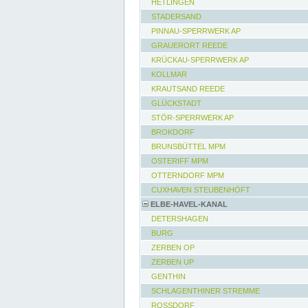
HETLINGEN
STADERSAND
PINNAU-SPERRWERK AP
GRAUERORT REEDE
KRÜCKAU-SPERRWERK AP
KOLLMAR
KRAUTSAND REEDE
GLÜCKSTADT
STÖR-SPERRWERK AP
BROKDORF
BRUNSBÜTTEL MPM
OSTERIFF MPM
OTTERNDORF MPM
CUXHAVEN STEUBENHÖFT
ELBE-HAVEL-KANAL
DETERSHAGEN
BURG
ZERBEN OP
ZERBEN UP
GENTHIN
SCHLAGENTHINER STREMME
ROSSDORF