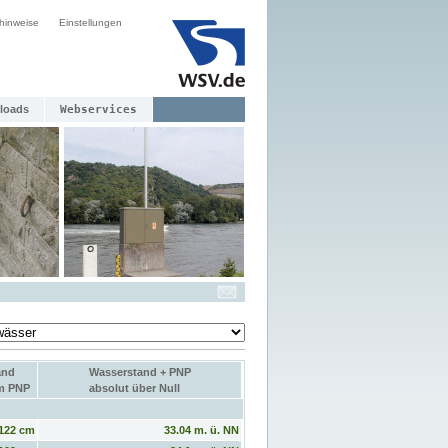
hinweise
Einstellungen
loads
Webservices
and
Wasserstand + PNP
um PNP
absolut über Null
122 cm
33.04 m. ü. NN