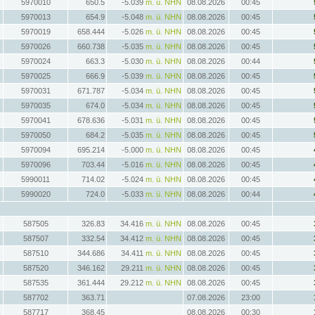
5970010
650.5
-5.039
m. ü. NHN
08.08.2026
00:45
5970013
654.9
-5.048
m. ü. NHN
08.08.2026
00:45
5970019
658.444
-5.026
m. ü. NHN
08.08.2026
00:45
5970026
660.738
-5.035
m. ü. NHN
08.08.2026
00:45
5970024
663.3
-5.030
m. ü. NHN
08.08.2026
00:44
5970025
666.9
-5.039
m. ü. NHN
08.08.2026
00:45
5970031
671.787
-5.034
m. ü. NHN
08.08.2026
00:45
5970035
674.0
-5.034
m. ü. NHN
08.08.2026
00:45
5970041
678.636
-5.031
m. ü. NHN
08.08.2026
00:45
5970050
684.2
-5.035
m. ü. NHN
08.08.2026
00:45
5970094
695.214
-5.000
m. ü. NHN
08.08.2026
00:45
5970096
703.44
-5.016
m. ü. NHN
08.08.2026
00:45
5990011
714.02
-5.024
m. ü. NHN
08.08.2026
00:45
5990020
724.0
-5.033
m. ü. NHN
08.08.2026
00:44
587505
326.83
34.416
m. ü. NHN
08.08.2026
00:45
587507
332.54
34.412
m. ü. NHN
08.08.2026
00:45
587510
344.686
34.411
m. ü. NHN
08.08.2026
00:45
587520
346.162
29.211
m. ü. NHN
08.08.2026
00:45
587535
361.444
29.212
m. ü. NHN
08.08.2026
00:45
587702
363.71
07.08.2026
23:00
587717
368.45
08.08.2026
00:30