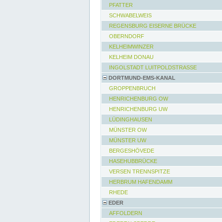
PFATTER
SCHWABELWEIS
REGENSBURG EISERNE BRÜCKE
OBERNDORF
KELHEIMWINZER
KELHEIM DONAU
INGOLSTADT LUITPOLDSTRASSE
DORTMUND-EMS-KANAL
GROPPENBRUCH
HENRICHENBURG OW
HENRICHENBURG UW
LÜDINGHAUSEN
MÜNSTER OW
MÜNSTER UW
BERGESHÖVEDE
HASEHUBBRÜCKE
VERSEN TRENNSPITZE
HERBRUM HAFENDAMM
RHEDE
EDER
AFFOLDERN