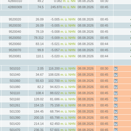
42800310
49.2
0.082
m. ü. NN
08.08.2026
00:30
42800309
74.5
245.870
m. ü. NN
08.08.2026
00:45
9520020
26.09
-5.005
m. ü. NHN
08.08.2026
00:45
9520030
26.09
-5.005
m. ü. NHN
08.08.2026
00:45
9520040
78.19
-5.008
m. ü. NHN
08.08.2026
00:45
9520050
78.312
-5.009
m. ü. NHN
08.08.2026
00:45
9520060
83.14
-5.021
m. ü. NHN
08.08.2026
00:44
9520070
99.8
-5.057
m. ü. NHN
08.08.2026
00:45
9520081
110.1
-5.020
m. ü. NHN
08.08.2026
00:44
501010
2.05
116.200
m. ü. NHN
08.08.2026
00:30
501040
34.67
108.026
m. ü. NHN
08.08.2026
00:45
501060
55.63
102.700
m. ü. NHN
08.08.2026
00:45
501080
82.2
94.823
m. ü. NHN
08.08.2026
00:45
501110
108.4
88.022
m. ü. NHN
08.08.2026
00:45
501160
128.02
81.686
m. ü. NHN
08.08.2026
00:45
501261
154.15
75.158
m. ü. NHN
08.08.2026
00:45
501330
184.45
68.794
m. ü. NHN
08.08.2026
00:45
501390
200.15
65.798
m. ü. NHN
08.08.2026
00:45
501420
214.14
62.450
m. ü. NHN
08.08.2026
00:45
501470
236.31
57.601
m. ü. NHN
08.08.2026
00:45