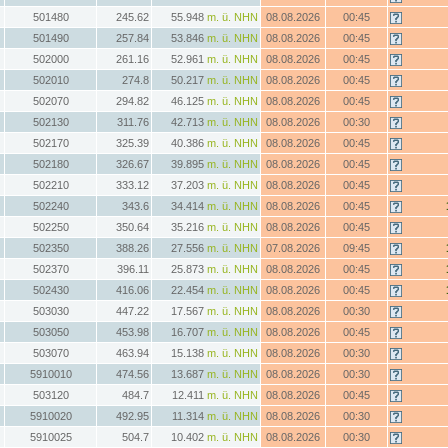
501480
245.62
55.948
m. ü. NHN
08.08.2026
00:45
501490
257.84
53.846
m. ü. NHN
08.08.2026
00:45
502000
261.16
52.961
m. ü. NHN
08.08.2026
00:45
502010
274.8
50.217
m. ü. NHN
08.08.2026
00:45
502070
294.82
46.125
m. ü. NHN
08.08.2026
00:45
502130
311.76
42.713
m. ü. NHN
08.08.2026
00:30
502170
325.39
40.386
m. ü. NHN
08.08.2026
00:45
502180
326.67
39.895
m. ü. NHN
08.08.2026
00:45
502210
333.12
37.203
m. ü. NHN
08.08.2026
00:45
502240
343.6
34.414
m. ü. NHN
08.08.2026
00:45
502250
350.64
35.216
m. ü. NHN
08.08.2026
00:45
502350
388.26
27.556
m. ü. NHN
07.08.2026
09:45
502370
396.11
25.873
m. ü. NHN
08.08.2026
00:45
502430
416.06
22.454
m. ü. NHN
08.08.2026
00:45
503030
447.22
17.567
m. ü. NHN
08.08.2026
00:30
503050
453.98
16.707
m. ü. NHN
08.08.2026
00:45
503070
463.94
15.138
m. ü. NHN
08.08.2026
00:30
5910010
474.56
13.687
m. ü. NHN
08.08.2026
00:30
503120
484.7
12.411
m. ü. NHN
08.08.2026
00:45
5910020
492.95
11.314
m. ü. NHN
08.08.2026
00:30
5910025
504.7
10.402
m. ü. NHN
08.08.2026
00:30