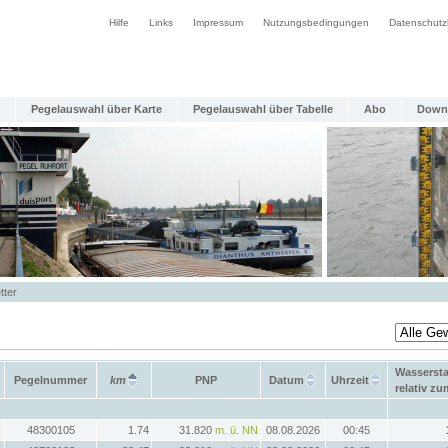
Hilfe
Links
Impressum
Nutzungsbedingungen
Datenschutz
Pegelauswahl über Karte
Pegelauswahl über Tabelle
Abo
Down
tter
Wasserst
Pegelnummer
km
PNP
Datum
Uhrzeit
relativ z
48300105
1.74
31.820
m. ü. NN
08.08.2026
00:45