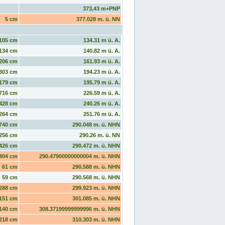
373,43 m+PNP
5 cm
377.028 m. ü. NN
105 cm
134.31 m ü. A.
134 cm
140.82 m ü. A.
206 cm
161.93 m ü. A.
303 cm
194.23 m ü. A.
179 cm
195.79 m ü. A.
716 cm
226.59 m ü. A.
428 cm
240.26 m ü. A.
264 cm
251.76 m ü. A.
740 cm
290.048 m. ü. NHN
256 cm
290.26 m. ü. NN
426 cm
290.472 m. ü. NHN
404 cm
290.47900000000004 m. ü. NHN
61 cm
290.588 m. ü. NHN
59 cm
290.568 m. ü. NHN
288 cm
299.923 m. ü. NHN
151 cm
301.085 m. ü. NHN
140 cm
308.37199999999996 m. ü. NHN
218 cm
310.303 m. ü. NHN