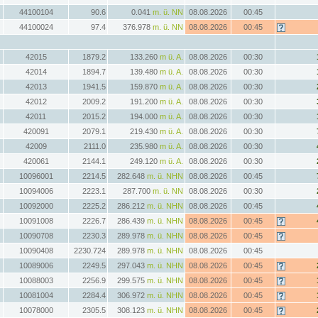
44100104
90.6
0.041
m. ü. NN
08.08.2026
00:45
44100024
97.4
376.978
m. ü. NN
08.08.2026
00:45
42015
1879.2
133.260
m ü. A.
08.08.2026
00:30
42014
1894.7
139.480
m ü. A.
08.08.2026
00:30
42013
1941.5
159.870
m ü. A.
08.08.2026
00:30
42012
2009.2
191.200
m ü. A.
08.08.2026
00:30
42011
2015.2
194.000
m ü. A.
08.08.2026
00:30
420091
2079.1
219.430
m ü. A.
08.08.2026
00:30
42009
2111.0
235.980
m ü. A.
08.08.2026
00:30
420061
2144.1
249.120
m ü. A.
08.08.2026
00:30
10096001
2214.5
282.648
m. ü. NHN
08.08.2026
00:45
10094006
2223.1
287.700
m. ü. NN
08.08.2026
00:30
10092000
2225.2
286.212
m. ü. NHN
08.08.2026
00:45
10091008
2226.7
286.439
m. ü. NHN
08.08.2026
00:45
10090708
2230.3
289.978
m. ü. NHN
08.08.2026
00:45
10090408
2230.724
289.978
m. ü. NHN
08.08.2026
00:45
10089006
2249.5
297.043
m. ü. NHN
08.08.2026
00:45
10088003
2256.9
299.575
m. ü. NHN
08.08.2026
00:45
10081004
2284.4
306.972
m. ü. NHN
08.08.2026
00:45
10078000
2305.5
308.123
m. ü. NHN
08.08.2026
00:45