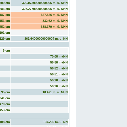
309 cm
320.07399999999996 m. ü. NHN
283 cm
327.27799999999996 m. ü. NHN
187 cm
327.326 m. ü. NHN
151 cm
332.62 m. ü. NHN
252 cm
338.179 m. ü. NHN
191 cm
129 cm
361.64000000000004 m. ü. NN
8 cm
70,08 m+NN
56,58 m+NN
56,52 m+NN
56,51 m+NN
50,28 m+NN
50,26 m+NN
95 cm
10.471 m. ü. NHN
241 cm
470 cm
453 cm
108 cm
194.266 m. ü. NN