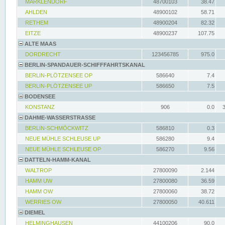
MARKLENDORF
48700103
38.47
AHLDEN
48900102
58.71
RETHEM
48900204
82.32
EITZE
48900237
107.75
ALTE MAAS
DORDRECHT
123456785
975.0
BERLIN-SPANDAUER-SCHIFFFAHRTSKANAL
BERLIN-PLÖTZENSEE OP
586640
7.4
BERLIN-PLÖTZENSEE UP
586650
7.5
BODENSEE
KONSTANZ
906
0.0
DAHME-WASSERSTRASSE
BERLIN-SCHMÖCKWITZ
586810
0.3
NEUE MÜHLE SCHLEUSE UP
586280
9.4
NEUE MÜHLE SCHLEUSE OP
586270
9.56
DATTELN-HAMM-KANAL
WALTROP
27800090
2.144
HAMM UW
27800080
36.59
HAMM OW
27800060
38.72
WERRIES OW
27800050
40.611
DIEMEL
HELMINGHAUSEN
44100206
90.0