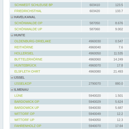
SCHWEDT SCHLEUSE BP
603410
123.5
FRIEDRICHSTHAL
603420
133.7
HAVELKANAL
SCHÖNWALDE OP
587050
8.676
SCHÖNWALDE UP
587060
9.002
HUNTE
OLDENBURG-DRIELAKE
4960030
0.547
REITHÖRNE
4960040
7.6
HOLLERSIEL
4960050
11.535
BUTTELERHÖRNE
4960060
14.249
HUNTEBRÜCK
4960070
17.8
ELSFLETH OHRT
4960080
21.493
IJSSEL
IJSSELKOP
2790070
880.0
ILMENAU
LÜNE
5940020
1.501
BARDOWICK OP
5940029
5.624
BARDOWICK UP
5940030
5.687
WITTORF OP
5940049
12.2
WITTORF UP
5940050
12.3
FAHRENHOLZ OP
5940070
17.64