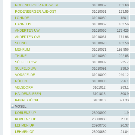
RODENBERGER AUE-WEST
31010052
132.68
RODENBERGER AUE-OST
31010051
133.55
LOHNDE
31010050
150.1
HANN. LIST
31010062
163.56
ANDERTEN UW
31010060
173.425
ANDERTEN OW
31010061
174.96
SEHNDE
31010070
183.58
MEHRUM
31010071
192.556
THUNE
31010080
222.85
SÜLFELD OW
31010092
235.7
SÜLFELD UW
31010091
238.0
VORSFELDE
31010090
249.12
RÜHEN
31010093
256.1
VELSDORF
3101012
283.1
HALDENSLEBEN
3101013
300.9
KANALBRÜCKE
3101018
321.33
MOSEL
KOBLENZ UP
26900900
1.9
KOBLENZ OP
26900880
2.111
LEHMEN UP
26900700
20.37
LEHMEN OP
26900680
21.04