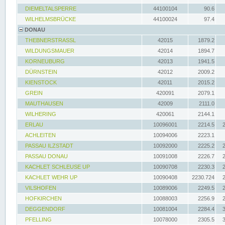
DIEMELTALSPERRE
44100104
90.6
WILHELMSBRÜCKE
44100024
97.4
DONAU
THEBNERSTRASSL
42015
1879.2
WILDUNGSMAUER
42014
1894.7
KORNEUBURG
42013
1941.5
DÜRNSTEIN
42012
2009.2
KIENSTOCK
42011
2015.2
GREIN
420091
2079.1
MAUTHAUSEN
42009
2111.0
WILHERING
420061
2144.1
ERLAU
10096001
2214.5
ACHLEITEN
10094006
2223.1
PASSAU ILZSTADT
10092000
2225.2
PASSAU DONAU
10091008
2226.7
KACHLET SCHLEUSE UP
10090708
2230.3
KACHLET WEHR UP
10090408
2230.724
VILSHOFEN
10089006
2249.5
HOFKIRCHEN
10088003
2256.9
DEGGENDORF
10081004
2284.4
PFELLING
10078000
2305.5