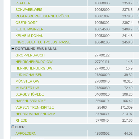
PFATTER
10068006
2350.7
SCHWABELWEIS
10062000
2376.5
REGENSBURG EISERNE BRÜCKE
10061007
2379.3
OBERNDORF
10056302
2397.4
KELHEIMWINZER
10054500
2409.7
KELHEIM DONAU
10053009
2414.8
INGOLSTADT LUITPOLDSTRASSE
10046105
2458.3
DORTMUND-EMS-KANAL
GROPPENBRUCH
27700122
HENRICHENBURG OW
27700111
14.3
HENRICHENBURG UW
27700133
15.9
LÜDINGHAUSEN
27800020
39.32
MÜNSTER OW
27800040
70.315
MÜNSTER UW
27800030
72.49
BERGESHÖVEDE
34000010
108.26
HASEHUBBRÜCKE
3690010
166.42
VERSEN TRENNSPITZE
25463
171.309
HERBRUM HAFENDAMM
3770030
213.07
RHEDE
3770040
217.86
EDER
AFFOLDERN
42800502
44.02