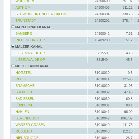
WÜRZBURG
24300600
251.97
ASTHEIM
24300406
311.22
SCHWEINFURT NEUER HAFEN
24300304
330.78
TRUNSTADT
24300202
378.44
MAIN-DONAU-KANAL
BAMBERG
24300042
7.31
RIEDENBURG_UP
13409200
151.2
MALZER KANAL
LIEBENWALDE UP
581550
43.3
LIEBENWALDE OP
581540
45.3
MITTELLANDKANAL
HÖRSTEL
31010010
0.6
RECKE
31010011
12.595
BRAMSCHE
31010020
31.95
BROXTEN
31010032
47.43
BAD ESSEN
31010030
60.8
LÜBBECKE
31010031
80.1
HAHLEN
31010041
98.09
BERENBUSCH
31010042
106.732
WARBER GRABEN
31010040
111.75
RUSBEND
31010043
112.16
NIENBRÜGGE
31010044
126.7