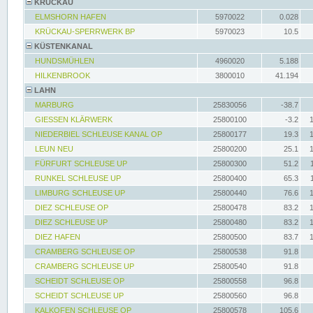
KRÜCKAU
ELMSHORN HAFEN
5970022
0.028
KRÜCKAU-SPERRWERK BP
5970023
10.5
KÜSTENKANAL
HUNDSMÜHLEN
4960020
5.188
HILKENBROOK
3800010
41.194
LAHN
MARBURG
25830056
-38.7
GIESSEN KLÄRWERK
25800100
-3.2
NIEDERBIEL SCHLEUSE KANAL OP
25800177
19.3
LEUN NEU
25800200
25.1
FÜRFURT SCHLEUSE UP
25800300
51.2
RUNKEL SCHLEUSE UP
25800400
65.3
LIMBURG SCHLEUSE UP
25800440
76.6
DIEZ SCHLEUSE OP
25800478
83.2
DIEZ SCHLEUSE UP
25800480
83.2
DIEZ HAFEN
25800500
83.7
CRAMBERG SCHLEUSE OP
25800538
91.8
CRAMBERG SCHLEUSE UP
25800540
91.8
SCHEIDT SCHLEUSE OP
25800558
96.8
SCHEIDT SCHLEUSE UP
25800560
96.8
KALKOFEN SCHLEUSE OP
25800578
105.6