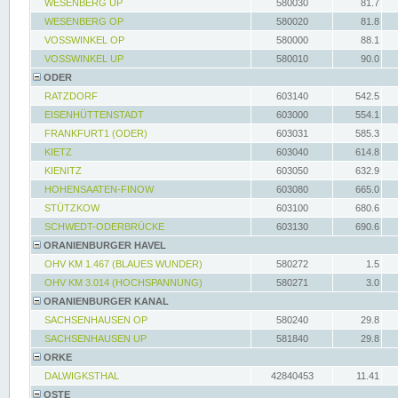
WESENBERG UP
580030
81.7
WESENBERG OP
580020
81.8
VOSSWINKEL OP
580000
88.1
VOSSWINKEL UP
580010
90.0
ODER
RATZDORF
603140
542.5
EISENHÜTTENSTADT
603000
554.1
FRANKFURT1 (ODER)
603031
585.3
KIETZ
603040
614.8
KIENITZ
603050
632.9
HOHENSAATEN-FINOW
603080
665.0
STÜTZKOW
603100
680.6
SCHWEDT-ODERBRÜCKE
603130
690.6
ORANIENBURGER HAVEL
OHV KM 1.467 (BLAUES WUNDER)
580272
1.5
OHV KM 3.014 (HOCHSPANNUNG)
580271
3.0
ORANIENBURGER KANAL
SACHSENHAUSEN OP
580240
29.8
SACHSENHAUSEN UP
581840
29.8
ORKE
DALWIGKSTHAL
42840453
11.41
OSTE