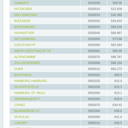
DAMNATZ
5910030
509.35
HITZACKER
5920010
522.639
NEU DARCHAU
5930010
536.385
BLECKEDE
5930020
549.633
BOIZENBURG
5930033
558.534
HOHNSTORF
5930040
568.987
ARTLENBURG
5930050
573.86
GEESTHACHT
5930060
583.393
WEHR GEESTHACHT UP
5930062
585.99
ALTENGAMME
5930070
588.787
ZOLLENSPIEKER
5930090
598.159
OVER
5950010
605.273
BUNTHAUS
5952020
609.9
HAMBURG-HARBURG
5952025
615.0
SCHÖPFSTELLE
5952030
615.3
HAMBURG ST. PAULI
5952050
623.1
SEEMANNSHÖFT
5952060
628.9
CRANZ
5950070
634.42
BLANKENESE UF
5952065
635.0
SCHULAU
5950090
641.0
LÜHORT
5960010
645.5