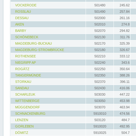
VOCKERODE
501480
245.62
ROSSLAU
501490
257.84
DESSAU
502000
261.16
AKEN
502010
274.8
BARBY
502070
294.82
SCHÖNEBECK
502130
311.76
MAGDEBURG-BUCKAU
502170
325.39
MAGDEBURG-STROMBRÜCKE
502180
326.67
ROTHENSEE
502210
333.12
NIEGRIPP AP
502240
343.6
ROGÄTZ
502250
350.64
TANGERMÜNDE
502350
388.26
STORKAU
502370
396.11
SANDAU
502430
416.06
SCHARLEUK
503030
447.22
WITTENBERGE
503050
453.98
MÜGGENDORF
503070
463.94
SCHNACKENBURG
5910010
474.56
LENZEN
503120
484.7
GORLEBEN
5910020
492.95
DÖMITZ
5910025
504.7