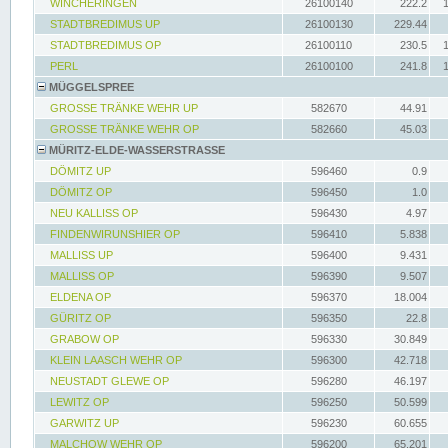
WINCHERINGEN
26100140
222.2
STADTBREDIMUS UP
26100130
229.44
STADTBREDIMUS OP
26100110
230.5
PERL
26100100
241.8
MÜGGELSPREE
GROSSE TRÄNKE WEHR UP
582670
44.91
GROSSE TRÄNKE WEHR OP
582660
45.03
MÜRITZ-ELDE-WASSERSTRASSE
DÖMITZ UP
596460
0.9
DÖMITZ OP
596450
1.0
NEU KALLISS OP
596430
4.97
FINDENWIRUNSHIER OP
596410
5.838
MALLISS UP
596400
9.431
MALLISS OP
596390
9.507
ELDENA OP
596370
18.004
GÜRITZ OP
596350
22.8
GRABOW OP
596330
30.849
KLEIN LAASCH WEHR OP
596300
42.718
NEUSTADT GLEWE OP
596280
46.197
LEWITZ OP
596250
50.599
GARWITZ UP
596230
60.655
MALCHOW WEHR OP
596200
65.201