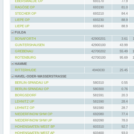
EBERSWALDE OP
693170
77.9
RAGÖSE OP
693190
81.0
STECHER OP
693210
84.4
LIEPE OP
693230
88.9
LIEPE UP
693240
88.9
FULDA
BONAFORTH
42900201
3.61
GUNTERSHAUSEN
42900100
43.99
GREBENAU
42700202
55.49
ROTENBURG
42700100
95.69
HAMME
RITTERHUDE
4940030
25.45
HAVEL-ODER-WASSERSTRASSE
BERLIN-SPANDAU UP
580310
0.55
BERLIN-SPANDAU OP
580300
0.76
BORGSDORF
581591
20.3
LEHNITZ UP
581590
28.4
LEHNITZ OP
581580
28.7
NIEDERFINOW SHW OP
692080
77.4
NIEDERFINOW SHW UP
692090
78.0
HOHENSAATEN WEST BP
603310
92.7
HOHENSAATEN WEST AP
603400
93.0