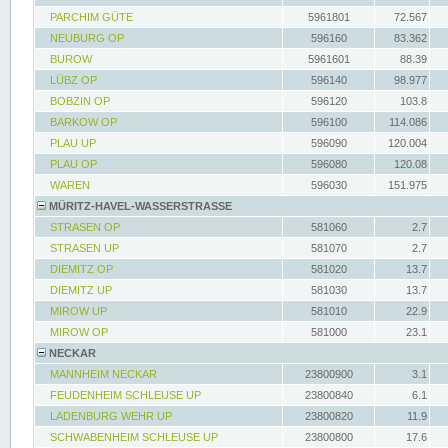
PARCHIM GÜTE
5961801
72.567
NEUBURG OP
596160
83.362
BUROW
5961601
88.39
LÜBZ OP
596140
98.977
BOBZIN OP
596120
103.8
BARKOW OP
596100
114.086
PLAU UP
596090
120.004
PLAU OP
596080
120.08
WAREN
596030
151.975
MÜRITZ-HAVEL-WASSERSTRASSE
STRASEN OP
581060
2.7
STRASEN UP
581070
2.7
DIEMITZ OP
581020
13.7
DIEMITZ UP
581030
13.7
MIROW UP
581010
22.9
MIROW OP
581000
23.1
NECKAR
MANNHEIM NECKAR
23800900
3.1
FEUDENHEIM SCHLEUSE UP
23800840
6.1
LADENBURG WEHR UP
23800820
11.9
SCHWABENHEIM SCHLEUSE UP
23800800
17.6