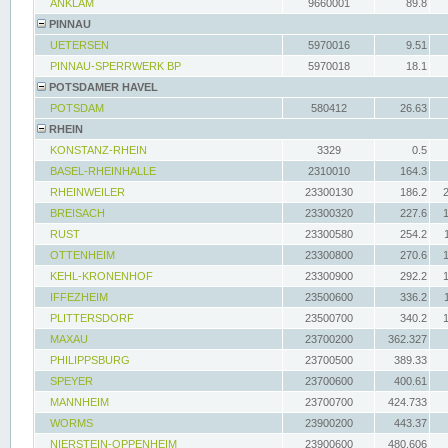
ANKLAM
9660001
89.8
PINNAU
UETERSEN
5970016
9.51
PINNAU-SPERRWERK BP
5970018
18.1
POTSDAMER HAVEL
POTSDAM
580412
26.63
RHEIN
KONSTANZ-RHEIN
3329
0.5
BASEL-RHEINHALLE
2310010
164.3
RHEINWEILER
23300130
186.2
BREISACH
23300320
227.6
RUST
23300580
254.2
OTTENHEIM
23300800
270.6
KEHL-KRONENHOF
23300900
292.2
IFFEZHEIM
23500600
336.2
PLITTERSDORF
23500700
340.2
MAXAU
23700200
362.327
PHILIPPSBURG
23700500
389.33
SPEYER
23700600
400.61
MANNHEIM
23700700
424.733
WORMS
23900200
443.37
NIERSTEIN-OPPENHEIM
23900600
480.606