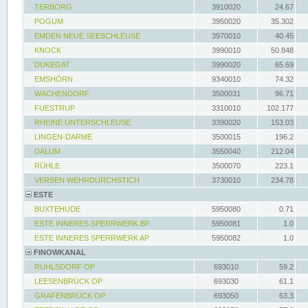
TERBORG
3910020
24.67
POGUM
3950020
35.302
EMDEN NEUE SEESCHLEUSE
3970010
40.45
KNOCK
3990010
50.848
DUKEGAT
3990020
65.69
EMSHÖRN
9340010
74.32
WACHENDORF
3500031
96.71
FUESTRUP
3310010
102.177
RHEINE UNTERSCHLEUSE
3390020
153.03
LINGEN-DARME
3500015
196.2
DALUM
3550040
212.04
RÜHLE
3500070
223.1
VERSEN WEHRDURCHSTICH
3730010
234.78
ESTE
BUXTEHUDE
5950080
0.71
ESTE INNERES SPERRWERK BP
5950081
1.0
ESTE INNERES SPERRWERK AP
5950082
1.0
FINOWKANAL
RUHLSDORF OP
693010
59.2
LEESENBRÜCK OP
693030
61.1
GRAFENBRÜCK OP
693050
63.3