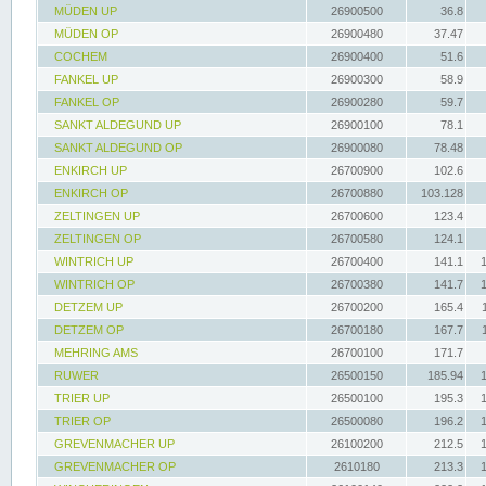
MÜDEN UP
26900500
36.8
MÜDEN OP
26900480
37.47
COCHEM
26900400
51.6
FANKEL UP
26900300
58.9
FANKEL OP
26900280
59.7
SANKT ALDEGUND UP
26900100
78.1
SANKT ALDEGUND OP
26900080
78.48
ENKIRCH UP
26700900
102.6
ENKIRCH OP
26700880
103.128
ZELTINGEN UP
26700600
123.4
ZELTINGEN OP
26700580
124.1
WINTRICH UP
26700400
141.1
WINTRICH OP
26700380
141.7
DETZEM UP
26700200
165.4
DETZEM OP
26700180
167.7
MEHRING AMS
26700100
171.7
RUWER
26500150
185.94
TRIER UP
26500100
195.3
TRIER OP
26500080
196.2
GREVENMACHER UP
26100200
212.5
GREVENMACHER OP
2610180
213.3