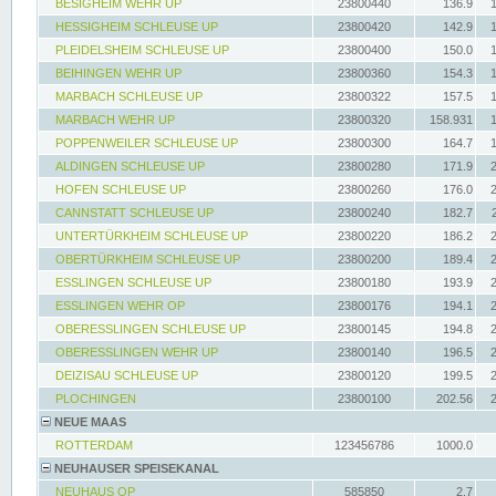
BESIGHEIM WEHR UP
23800440
136.9
HESSIGHEIM SCHLEUSE UP
23800420
142.9
PLEIDELSHEIM SCHLEUSE UP
23800400
150.0
BEIHINGEN WEHR UP
23800360
154.3
MARBACH SCHLEUSE UP
23800322
157.5
MARBACH WEHR UP
23800320
158.931
POPPENWEILER SCHLEUSE UP
23800300
164.7
ALDINGEN SCHLEUSE UP
23800280
171.9
HOFEN SCHLEUSE UP
23800260
176.0
CANNSTATT SCHLEUSE UP
23800240
182.7
UNTERTÜRKHEIM SCHLEUSE UP
23800220
186.2
OBERTÜRKHEIM SCHLEUSE UP
23800200
189.4
ESSLINGEN SCHLEUSE UP
23800180
193.9
ESSLINGEN WEHR OP
23800176
194.1
OBERESSLINGEN SCHLEUSE UP
23800145
194.8
OBERESSLINGEN WEHR UP
23800140
196.5
DEIZISAU SCHLEUSE UP
23800120
199.5
PLOCHINGEN
23800100
202.56
NEUE MAAS
ROTTERDAM
123456786
1000.0
NEUHAUSER SPEISEKANAL
NEUHAUS OP
585850
2.7