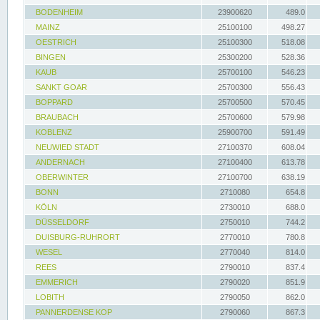
BODENHEIM
23900620
489.0
MAINZ
25100100
498.27
OESTRICH
25100300
518.08
BINGEN
25300200
528.36
KAUB
25700100
546.23
SANKT GOAR
25700300
556.43
BOPPARD
25700500
570.45
BRAUBACH
25700600
579.98
KOBLENZ
25900700
591.49
NEUWIED STADT
27100370
608.04
ANDERNACH
27100400
613.78
OBERWINTER
27100700
638.19
BONN
2710080
654.8
KÖLN
2730010
688.0
DÜSSELDORF
2750010
744.2
DUISBURG-RUHRORT
2770010
780.8
WESEL
2770040
814.0
REES
2790010
837.4
EMMERICH
2790020
851.9
LOBITH
2790050
862.0
PANNERDENSE KOP
2790060
867.3