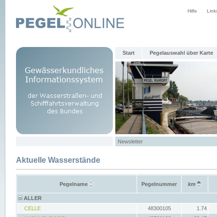
Hilfe
Link
Start
Pegelauswahl über Karte
Newsletter
Aktuelle Wasserstände
Pegelname
Pegelnummer
km
ALLER
CELLE
48300105
1.74