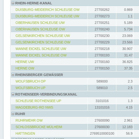
RHEIN-HERNE-KANAL
DUISBURG-MEIDERICH SCHLEUSE OW
27700262
0.869
DUISBURG-MEIDERICH SCHLEUSE UW
27700273
1.1
OBERHAUSEN SCHLEUSE UW
27700251
5.189
OBERHAUSEN SCHLEUSE OW
27700240
5.734
GELSENKIRCHEN SCHLEUSE UW
27700230
23.069
GELSENKIRCHEN SCHLEUSE OW
27700229
23.566
WANNE EICKEL SCHLEUSE UW
27700218
30.907
WANNE EICKEL SCHLEUSE OW
27700193
31.47
HERNE UW
27700160
36.825
HERNE OW
27700150
37.35
RHEINSBERGER GEWÄSSER
WOLFSBRUCH OP
589000
2.3
WOLFSBRUCH UP
589010
2.5
ROTHENSEER-VERBINDUNGSKANAL
SCHLEUSE ROTHENSEE UP
3101016
1.3
MAGDEBURG-RO NWS
13101016
4.15
RUHR
RUHRWEHR OW
27600090
2.961
SCHLOSSBRÜCKE MÜLHEIM
27600030
12.183
HATTINGEN
2769510000100
56.9