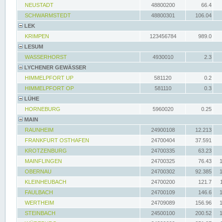
NEUSTADT
48800200
66.4
SCHWARMSTEDT
48800301
106.04
LEK
KRIMPEN
123456784
989.0
LESUM
WASSERHORST
4930010
2.3
LYCHENER GEWÄSSER
HIMMELPFORT UP
581120
0.2
HIMMELPFORT OP
581110
0.3
LÜHE
HORNEBURG
5960020
0.25
MAIN
RAUNHEIM
24900108
12.213
FRANKFURT OSTHAFEN
24700404
37.591
KROTZENBURG
24700335
63.23
MAINFLINGEN
24700325
76.43
OBERNAU
24700302
92.385
KLEINHEUBACH
24700200
121.7
FAULBACH
24700109
146.6
WERTHEIM
24709089
156.96
STEINBACH
24500100
200.52