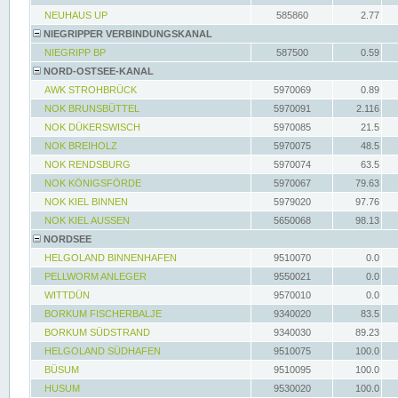
NEUHAUS UP
585860
2.77
NIEGRIPPER VERBINDUNGSKANAL
NIEGRIPP BP
587500
0.59
NORD-OSTSEE-KANAL
AWK STROHBRÜCK
5970069
0.89
NOK BRUNSBÜTTEL
5970091
2.116
NOK DÜKERSWISCH
5970085
21.5
NOK BREIHOLZ
5970075
48.5
NOK RENDSBURG
5970074
63.5
NOK KÖNIGSFÖRDE
5970067
79.63
NOK KIEL BINNEN
5979020
97.76
NOK KIEL AUSSEN
5650068
98.13
NORDSEE
HELGOLAND BINNENHAFEN
9510070
0.0
PELLWORM ANLEGER
9550021
0.0
WITTDÜN
9570010
0.0
BORKUM FISCHERBALJE
9340020
83.5
BORKUM SÜDSTRAND
9340030
89.23
HELGOLAND SÜDHAFEN
9510075
100.0
BÜSUM
9510095
100.0
HUSUM
9530020
100.0