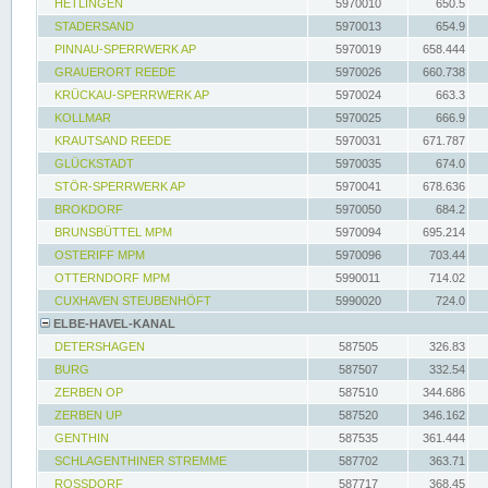
HETLINGEN
5970010
650.5
STADERSAND
5970013
654.9
PINNAU-SPERRWERK AP
5970019
658.444
GRAUERORT REEDE
5970026
660.738
KRÜCKAU-SPERRWERK AP
5970024
663.3
KOLLMAR
5970025
666.9
KRAUTSAND REEDE
5970031
671.787
GLÜCKSTADT
5970035
674.0
STÖR-SPERRWERK AP
5970041
678.636
BROKDORF
5970050
684.2
BRUNSBÜTTEL MPM
5970094
695.214
OSTERIFF MPM
5970096
703.44
OTTERNDORF MPM
5990011
714.02
CUXHAVEN STEUBENHÖFT
5990020
724.0
ELBE-HAVEL-KANAL
DETERSHAGEN
587505
326.83
BURG
587507
332.54
ZERBEN OP
587510
344.686
ZERBEN UP
587520
346.162
GENTHIN
587535
361.444
SCHLAGENTHINER STREMME
587702
363.71
ROSSDORF
587717
368.45