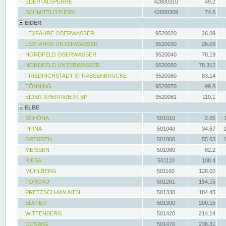
EDERTALSPERRE
42800310
49.2
SCHMITTLOTHEIM
42800309
74.5
EIDER
LEXFÄHRE OBERWASSER
9520020
26.09
LEXFÄHRE UNTERWASSER
9520030
26.09
NORDFELD OBERWASSER
9520040
78.19
NORDFELD UNTERWASSER
9520050
78.312
FRIEDRICHSTADT STRASSENBRÜCKE
9520060
83.14
TÖNNING
9520070
99.8
EIDER-SPERRWERK BP
9520081
110.1
ELBE
SCHÖNA
501010
2.05
PIRNA
501040
34.67
DRESDEN
501060
55.63
MEISSEN
501080
82.2
RIESA
501110
108.4
MÜHLBERG
501160
128.02
TORGAU
501261
154.15
PRETZSCH-MAUKEN
501330
184.45
ELSTER
501390
200.15
WITTENBERG
501420
214.14
COSWIG
501470
236.31