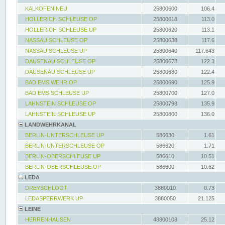
KALKOFEN NEU
25800600
106.4
HOLLERICH SCHLEUSE OP
25800618
113.0
HOLLERICH SCHLEUSE UP
25800620
113.1
NASSAU SCHLEUSE OP
25800638
117.6
NASSAU SCHLEUSE UP
25800640
117.643
DAUSENAU SCHLEUSE OP
25800678
122.3
DAUSENAU SCHLEUSE UP
25800680
122.4
BAD EMS WEHR OP
25800690
125.9
BAD EMS SCHLEUSE UP
25800700
127.0
LAHNSTEIN SCHLEUSE OP
25800798
135.9
LAHNSTEIN SCHLEUSE UP
25800800
136.0
LANDWEHRKANAL
BERLIN-UNTERSCHLEUSE UP
586630
1.61
BERLIN-UNTERSCHLEUSE OP
586620
1.71
BERLIN-OBERSCHLEUSE UP
586610
10.51
BERLIN-OBERSCHLEUSE OP
586600
10.62
LEDA
DREYSCHLOOT
3880010
0.73
LEDASPERRWERK UP
3880050
21.125
LEINE
HERRENHAUSEN
48800108
25.12