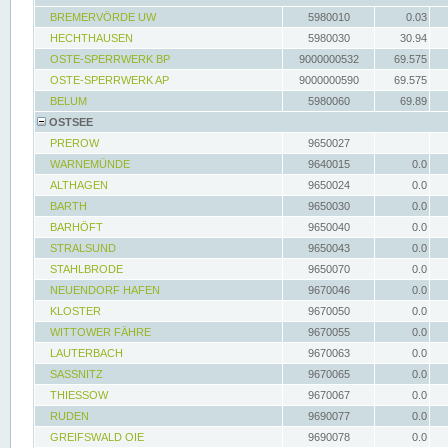
BREMERVÖRDE UW
5980010
0.03
HECHTHAUSEN
5980030
30.94
OSTE-SPERRWERK BP
9000000532
69.575
OSTE-SPERRWERK AP
9000000590
69.575
BELUM
5980060
69.89
OSTSEE
PREROW
9650027
WARNEMÜNDE
9640015
0.0
ALTHAGEN
9650024
0.0
BARTH
9650030
0.0
BARHÖFT
9650040
0.0
STRALSUND
9650043
0.0
STAHLBRODE
9650070
0.0
NEUENDORF HAFEN
9670046
0.0
KLOSTER
9670050
0.0
WITTOWER FÄHRE
9670055
0.0
LAUTERBACH
9670063
0.0
SASSNITZ
9670065
0.0
THIESSOW
9670067
0.0
RUDEN
9690077
0.0
GREIFSWALD OIE
9690078
0.0