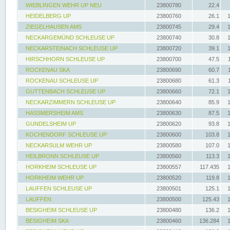
WIEBLINGEN WEHR UP NEU
23800780
22.4
HEIDELBERG UP
23800760
26.1
ZIEGELHAUSEN AMS
23800745
29.4
NECKARGEMÜND SCHLEUSE UP
23800740
30.8
NECKARSTEINACH SCHLEUSE UP
23800720
39.1
HIRSCHHORN SCHLEUSE UP
23800700
47.5
ROCKENAU SKA
23800690
60.7
ROCKENAU SCHLEUSE UP
23800680
61.3
GUTTENBACH SCHLEUSE UP
23800660
72.1
NECKARZIMMERN SCHLEUSE UP
23800640
85.9
HASSMERSHEIM AMS
23800630
87.5
GUNDELSHEIM UP
23800620
93.8
KOCHENDORF SCHLEUSE UP
23800600
103.8
NECKARSULM WEHR UP
23800580
107.0
HEILBRONN SCHLEUSE UP
23800560
113.3
HORKHEIM SCHLEUSE UP
23800557
117.435
HORKHEIM WEHR UP
23800520
119.8
LAUFFEN SCHLEUSE UP
23800501
125.1
LAUFFEN
23800500
125.43
BESIGHEIM SCHLEUSE UP
23800480
136.2
BESIGHEIM SKA
23800460
136.284