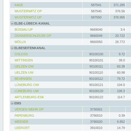
KADE
587541
371.285
WUSTERWITZ OP
587540
376.56
WUSTERWITZ UP
587550
376.965
ELBE-LÜBECK-KANAL
BÜSSAU UP
9669040
3.4
DONNERSCHLEUSE OP
9660049
20.722
MÖLLN
9660050
26.772
ELBESEITENKANAL
OSLOSS
90100100
9.72
WITTINGEN
90100101
39.0
UELZEN OW
90100111
60.38
UELZEN UW
90100110
60.98
BEVENSEN
90100112
79.72
LÜNEBURG OW
90100121
104.0
LÜNEBURG UW
90100120
106.3
ARTLENBURG-ESK
90100122
114.7
EMS
VERSEN WEHR OP
3730001
PAPENBURG
3790010
0.39
WEENER
3790020
6.852
LEERORT
3910010
14.79