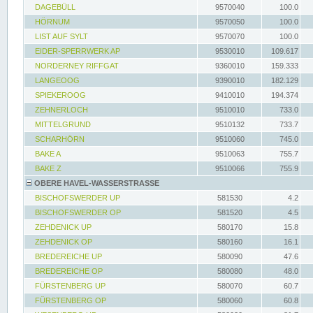
DAGEBÜLL
9570040
100.0
HÖRNUM
9570050
100.0
LIST AUF SYLT
9570070
100.0
EIDER-SPERRWERK AP
9530010
109.617
NORDERNEY RIFFGAT
9360010
159.333
LANGEOOG
9390010
182.129
SPIEKEROOG
9410010
194.374
ZEHNERLOCH
9510010
733.0
MITTELGRUND
9510132
733.7
SCHARHÖRN
9510060
745.0
BAKE A
9510063
755.7
BAKE Z
9510066
755.9
OBERE HAVEL-WASSERSTRASSE
BISCHOFSWERDER UP
581530
4.2
BISCHOFSWERDER OP
581520
4.5
ZEHDENICK UP
580170
15.8
ZEHDENICK OP
580160
16.1
BREDEREICHE UP
580090
47.6
BREDEREICHE OP
580080
48.0
FÜRSTENBERG UP
580070
60.7
FÜRSTENBERG OP
580060
60.8