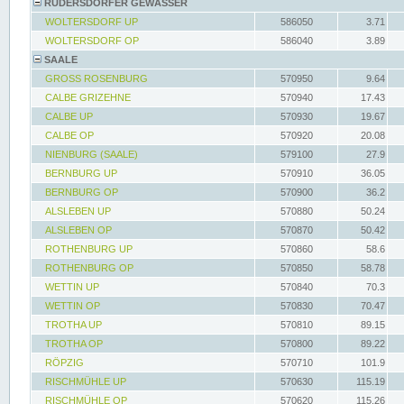
RÜDERSDORFER GEWÄSSER
WOLTERSDORF UP
586050
3.71
WOLTERSDORF OP
586040
3.89
SAALE
GROSS ROSENBURG
570950
9.64
CALBE GRIZEHNE
570940
17.43
CALBE UP
570930
19.67
CALBE OP
570920
20.08
NIENBURG (SAALE)
579100
27.9
BERNBURG UP
570910
36.05
BERNBURG OP
570900
36.2
ALSLEBEN UP
570880
50.24
ALSLEBEN OP
570870
50.42
ROTHENBURG UP
570860
58.6
ROTHENBURG OP
570850
58.78
WETTIN UP
570840
70.3
WETTIN OP
570830
70.47
TROTHA UP
570810
89.15
TROTHA OP
570800
89.22
RÖPZIG
570710
101.9
RISCHMÜHLE UP
570630
115.19
RISCHMÜHLE OP
570620
115.26