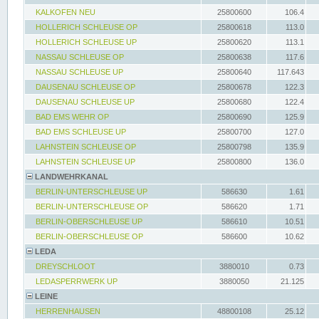
KALKOFEN NEU
25800600
106.4
HOLLERICH SCHLEUSE OP
25800618
113.0
HOLLERICH SCHLEUSE UP
25800620
113.1
NASSAU SCHLEUSE OP
25800638
117.6
NASSAU SCHLEUSE UP
25800640
117.643
DAUSENAU SCHLEUSE OP
25800678
122.3
DAUSENAU SCHLEUSE UP
25800680
122.4
BAD EMS WEHR OP
25800690
125.9
BAD EMS SCHLEUSE UP
25800700
127.0
LAHNSTEIN SCHLEUSE OP
25800798
135.9
LAHNSTEIN SCHLEUSE UP
25800800
136.0
LANDWEHRKANAL
BERLIN-UNTERSCHLEUSE UP
586630
1.61
BERLIN-UNTERSCHLEUSE OP
586620
1.71
BERLIN-OBERSCHLEUSE UP
586610
10.51
BERLIN-OBERSCHLEUSE OP
586600
10.62
LEDA
DREYSCHLOOT
3880010
0.73
LEDASPERRWERK UP
3880050
21.125
LEINE
HERRENHAUSEN
48800108
25.12