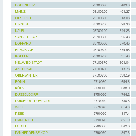
BODENHEIM
23900620
489.0
MAINZ
25100100
498.27
OESTRICH
25100300
518.08
BINGEN
25300200
528.36
KAUB
25700100
546.23
SANKT GOAR
25700300
556.43
BOPPARD
25700500
570.45
BRAUBACH
25700600
579.98
KOBLENZ
25900700
591.49
NEUWIED STADT
27100370
608.04
ANDERNACH
27100400
613.78
OBERWINTER
27100700
638.19
BONN
2710080
654.8
KÖLN
2730010
688.0
DÜSSELDORF
2750010
744.2
DUISBURG-RUHRORT
2770010
780.8
WESEL
2770040
814.0
REES
2790010
837.4
EMMERICH
2790020
851.9
LOBITH
2790050
862.0
PANNERDENSE KOP
2790060
867.3