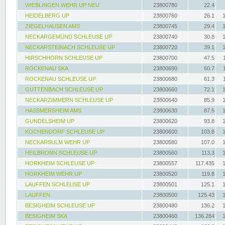
WIEBLINGEN WEHR UP NEU
23800780
22.4
HEIDELBERG UP
23800760
26.1
ZIEGELHAUSEN AMS
23800745
29.4
NECKARGEMÜND SCHLEUSE UP
23800740
30.8
NECKARSTEINACH SCHLEUSE UP
23800720
39.1
HIRSCHHORN SCHLEUSE UP
23800700
47.5
ROCKENAU SKA
23800690
60.7
ROCKENAU SCHLEUSE UP
23800680
61.3
GUTTENBACH SCHLEUSE UP
23800660
72.1
NECKARZIMMERN SCHLEUSE UP
23800640
85.9
HASSMERSHEIM AMS
23800630
87.5
GUNDELSHEIM UP
23800620
93.8
KOCHENDORF SCHLEUSE UP
23800600
103.8
NECKARSULM WEHR UP
23800580
107.0
HEILBRONN SCHLEUSE UP
23800560
113.3
HORKHEIM SCHLEUSE UP
23800557
117.435
HORKHEIM WEHR UP
23800520
119.8
LAUFFEN SCHLEUSE UP
23800501
125.1
LAUFFEN
23800500
125.43
BESIGHEIM SCHLEUSE UP
23800480
136.2
BESIGHEIM SKA
23800460
136.284