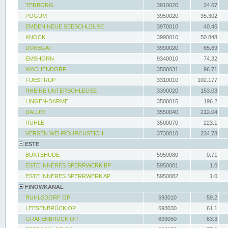
TERBORG
3910020
24.67
POGUM
3950020
35.302
EMDEN NEUE SEESCHLEUSE
3970010
40.45
KNOCK
3990010
50.848
DUKEGAT
3990020
65.69
EMSHÖRN
9340010
74.32
WACHENDORF
3500031
96.71
FUESTRUP
3310010
102.177
RHEINE UNTERSCHLEUSE
3390020
153.03
LINGEN-DARME
3500015
196.2
DALUM
3550040
212.04
RÜHLE
3500070
223.1
VERSEN WEHRDURCHSTICH
3730010
234.78
ESTE
BUXTEHUDE
5950080
0.71
ESTE INNERES SPERRWERK BP
5950081
1.0
ESTE INNERES SPERRWERK AP
5950082
1.0
FINOWKANAL
RUHLSDORF OP
693010
59.2
LEESENBRÜCK OP
693030
61.1
GRAFENBRÜCK OP
693050
63.3