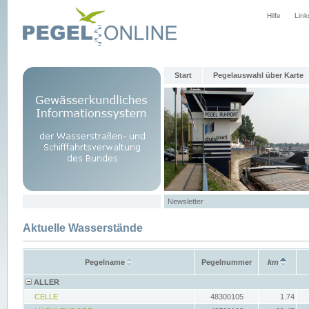
Hilfe
Link
Start
Pegelauswahl über Karte
Newsletter
Aktuelle Wasserstände
Pegelname
Pegelnummer
km
ALLER
CELLE
48300105
1.74