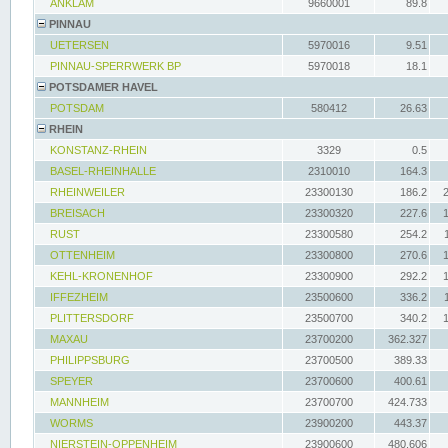
ANKLAM
9660001
89.8
PINNAU
UETERSEN
5970016
9.51
PINNAU-SPERRWERK BP
5970018
18.1
POTSDAMER HAVEL
POTSDAM
580412
26.63
RHEIN
KONSTANZ-RHEIN
3329
0.5
BASEL-RHEINHALLE
2310010
164.3
RHEINWEILER
23300130
186.2
BREISACH
23300320
227.6
RUST
23300580
254.2
OTTENHEIM
23300800
270.6
KEHL-KRONENHOF
23300900
292.2
IFFEZHEIM
23500600
336.2
PLITTERSDORF
23500700
340.2
MAXAU
23700200
362.327
PHILIPPSBURG
23700500
389.33
SPEYER
23700600
400.61
MANNHEIM
23700700
424.733
WORMS
23900200
443.37
NIERSTEIN-OPPENHEIM
23900600
480.606