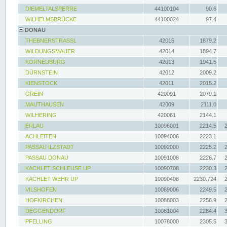
DIEMELTALSPERRE
44100104
90.6
WILHELMSBRÜCKE
44100024
97.4
DONAU
THEBNERSTRASSL
42015
1879.2
WILDUNGSMAUER
42014
1894.7
KORNEUBURG
42013
1941.5
DÜRNSTEIN
42012
2009.2
KIENSTOCK
42011
2015.2
GREIN
420091
2079.1
MAUTHAUSEN
42009
2111.0
WILHERING
420061
2144.1
ERLAU
10096001
2214.5
ACHLEITEN
10094006
2223.1
PASSAU ILZSTADT
10092000
2225.2
PASSAU DONAU
10091008
2226.7
KACHLET SCHLEUSE UP
10090708
2230.3
KACHLET WEHR UP
10090408
2230.724
VILSHOFEN
10089006
2249.5
HOFKIRCHEN
10088003
2256.9
DEGGENDORF
10081004
2284.4
PFELLING
10078000
2305.5