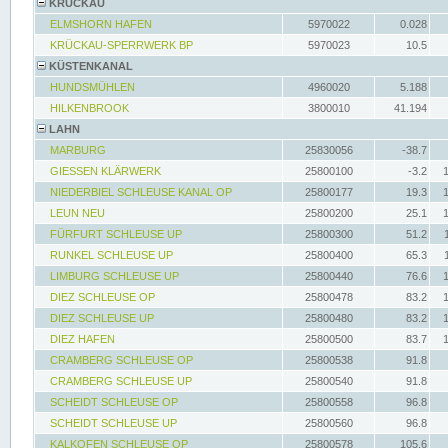
KRÜCKAU
ELMSHORN HAFEN
5970022
0.028
KRÜCKAU-SPERRWERK BP
5970023
10.5
KÜSTENKANAL
HUNDSMÜHLEN
4960020
5.188
HILKENBROOK
3800010
41.194
LAHN
MARBURG
25830056
-38.7
GIESSEN KLÄRWERK
25800100
-3.2
NIEDERBIEL SCHLEUSE KANAL OP
25800177
19.3
LEUN NEU
25800200
25.1
FÜRFURT SCHLEUSE UP
25800300
51.2
RUNKEL SCHLEUSE UP
25800400
65.3
LIMBURG SCHLEUSE UP
25800440
76.6
DIEZ SCHLEUSE OP
25800478
83.2
DIEZ SCHLEUSE UP
25800480
83.2
DIEZ HAFEN
25800500
83.7
CRAMBERG SCHLEUSE OP
25800538
91.8
CRAMBERG SCHLEUSE UP
25800540
91.8
SCHEIDT SCHLEUSE OP
25800558
96.8
SCHEIDT SCHLEUSE UP
25800560
96.8
KALKOFEN SCHLEUSE OP
25800578
105.6