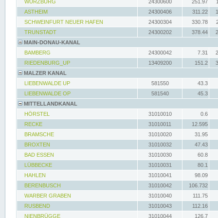
WÜRZBURG
24300600
251.97
ASTHEIM
24300406
311.22
SCHWEINFURT NEUER HAFEN
24300304
330.78
TRUNSTADT
24300202
378.44
MAIN-DONAU-KANAL
BAMBERG
24300042
7.31
RIEDENBURG_UP
13409200
151.2
MALZER KANAL
LIEBENWALDE UP
581550
43.3
LIEBENWALDE OP
581540
45.3
MITTELLANDKANAL
HÖRSTEL
31010010
0.6
RECKE
31010011
12.595
BRAMSCHE
31010020
31.95
BROXTEN
31010032
47.43
BAD ESSEN
31010030
60.8
LÜBBECKE
31010031
80.1
HAHLEN
31010041
98.09
BERENBUSCH
31010042
106.732
WARBER GRABEN
31010040
111.75
RUSBEND
31010043
112.16
NIENBRÜGGE
31010044
126.7