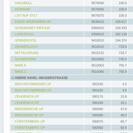
DAGEBÜLL
9570040
100.0
HÖRNUM
9570050
100.0
LIST AUF SYLT
9570070
100.0
EIDER-SPERRWERK AP
9530010
109.617
NORDERNEY RIFFGAT
9360010
159.333
LANGEOOG
9390010
182.129
SPIEKEROOG
9410010
194.374
ZEHNERLOCH
9510010
733.0
MITTELGRUND
9510132
733.7
SCHARHÖRN
9510060
745.0
BAKE A
9510063
755.7
BAKE Z
9510066
755.9
OBERE HAVEL-WASSERSTRASSE
BISCHOFSWERDER UP
581530
4.2
BISCHOFSWERDER OP
581520
4.5
ZEHDENICK UP
580170
15.8
ZEHDENICK OP
580160
16.1
BREDEREICHE UP
580090
47.6
BREDEREICHE OP
580080
48.0
FÜRSTENBERG UP
580070
60.7
FÜRSTENBERG OP
580060
60.8