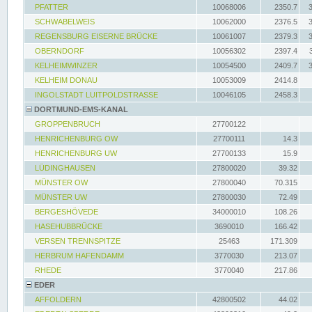
PFATTER
10068006
2350.7
SCHWABELWEIS
10062000
2376.5
REGENSBURG EISERNE BRÜCKE
10061007
2379.3
OBERNDORF
10056302
2397.4
KELHEIMWINZER
10054500
2409.7
KELHEIM DONAU
10053009
2414.8
INGOLSTADT LUITPOLDSTRASSE
10046105
2458.3
DORTMUND-EMS-KANAL
GROPPENBRUCH
27700122
HENRICHENBURG OW
27700111
14.3
HENRICHENBURG UW
27700133
15.9
LÜDINGHAUSEN
27800020
39.32
MÜNSTER OW
27800040
70.315
MÜNSTER UW
27800030
72.49
BERGESHÖVEDE
34000010
108.26
HASEHUBBRÜCKE
3690010
166.42
VERSEN TRENNSPITZE
25463
171.309
HERBRUM HAFENDAMM
3770030
213.07
RHEDE
3770040
217.86
EDER
AFFOLDERN
42800502
44.02