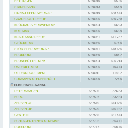
HETLINGEN
5970010
650.5
STADERSAND
5970013
654.9
PINNAU-SPERRWERK AP
5970019
658.444
GRAUERORT REEDE
5970026
660.738
KRÜCKAU-SPERRWERK AP
5970024
663.3
KOLLMAR
5970025
666.9
KRAUTSAND REEDE
5970031
671.787
GLÜCKSTADT
5970035
674.0
STÖR-SPERRWERK AP
5970041
678.636
BROKDORF
5970050
684.2
BRUNSBÜTTEL MPM
5970094
695.214
OSTERIFF MPM
5970096
703.44
OTTERNDORF MPM
5990011
714.02
CUXHAVEN STEUBENHÖFT
5990020
724.0
ELBE-HAVEL-KANAL
DETERSHAGEN
587505
326.83
BURG
587507
332.54
ZERBEN OP
587510
344.686
ZERBEN UP
587520
346.162
GENTHIN
587535
361.444
SCHLAGENTHINER STREMME
587702
363.71
ROSSDORF
587717
368.45