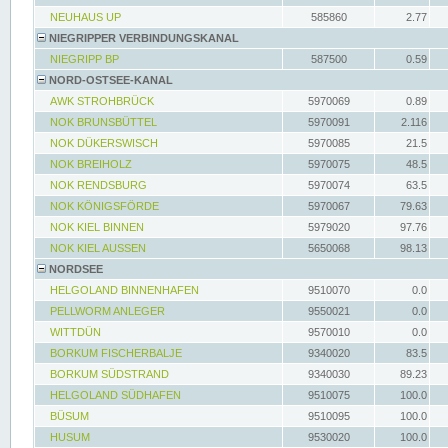
NEUHAUS UP
585860
2.77
NIEGRIPPER VERBINDUNGSKANAL
NIEGRIPP BP
587500
0.59
NORD-OSTSEE-KANAL
AWK STROHBRÜCK
5970069
0.89
NOK BRUNSBÜTTEL
5970091
2.116
NOK DÜKERSWISCH
5970085
21.5
NOK BREIHOLZ
5970075
48.5
NOK RENDSBURG
5970074
63.5
NOK KÖNIGSFÖRDE
5970067
79.63
NOK KIEL BINNEN
5979020
97.76
NOK KIEL AUSSEN
5650068
98.13
NORDSEE
HELGOLAND BINNENHAFEN
9510070
0.0
PELLWORM ANLEGER
9550021
0.0
WITTDÜN
9570010
0.0
BORKUM FISCHERBALJE
9340020
83.5
BORKUM SÜDSTRAND
9340030
89.23
HELGOLAND SÜDHAFEN
9510075
100.0
BÜSUM
9510095
100.0
HUSUM
9530020
100.0