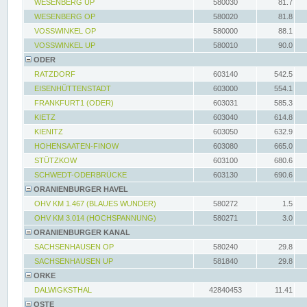
WESENBERG UP
580030
81.7
WESENBERG OP
580020
81.8
VOSSWINKEL OP
580000
88.1
VOSSWINKEL UP
580010
90.0
ODER
RATZDORF
603140
542.5
EISENHÜTTENSTADT
603000
554.1
FRANKFURT1 (ODER)
603031
585.3
KIETZ
603040
614.8
KIENITZ
603050
632.9
HOHENSAATEN-FINOW
603080
665.0
STÜTZKOW
603100
680.6
SCHWEDT-ODERBRÜCKE
603130
690.6
ORANIENBURGER HAVEL
OHV KM 1.467 (BLAUES WUNDER)
580272
1.5
OHV KM 3.014 (HOCHSPANNUNG)
580271
3.0
ORANIENBURGER KANAL
SACHSENHAUSEN OP
580240
29.8
SACHSENHAUSEN UP
581840
29.8
ORKE
DALWIGKSTHAL
42840453
11.41
OSTE