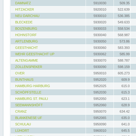
DAMNATZ
5910030
509.35
HITZACKER
5920010
522.639
NEU DARCHAU
5930010
536.385
BLECKEDE
5930020
549.633
BOIZENBURG
5930033
558.534
HOHNSTORF
5930040
568.987
ARTLENBURG
5930050
573.86
GEESTHACHT
5930060
583.393
WEHR GEESTHACHT UP
5930062
585.99
ALTENGAMME
5930070
588.787
ZOLLENSPIEKER
5930090
598.159
OVER
5950010
605.273
BUNTHAUS
5952020
609.9
HAMBURG-HARBURG
5952025
615.0
SCHÖPFSTELLE
5952030
615.3
HAMBURG ST. PAULI
5952050
623.1
SEEMANNSHÖFT
5952060
628.9
CRANZ
5950070
634.42
BLANKENESE UF
5952065
635.0
SCHULAU
5950090
641.0
LÜHORT
5960010
645.5