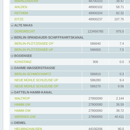
MARKLENDORF
48700103
38.47
AHLDEN
48900102
58.71
RETHEM
48900204
82.32
EITZE
48900237
107.75
ALTE MAAS
DORDRECHT
123456785
975.0
BERLIN-SPANDAUER-SCHIFFFAHRTSKANAL
BERLIN-PLÖTZENSEE OP
586640
7.4
BERLIN-PLÖTZENSEE UP
586650
7.5
BODENSEE
KONSTANZ
906
0.0
DAHME-WASSERSTRASSE
BERLIN-SCHMÖCKWITZ
586810
0.3
NEUE MÜHLE SCHLEUSE UP
586280
9.4
NEUE MÜHLE SCHLEUSE OP
586270
9.56
DATTELN-HAMM-KANAL
WALTROP
27800090
2.144
HAMM UW
27800080
36.59
HAMM OW
27800060
38.72
WERRIES OW
27800050
40.611
DIEMEL
HELMINGHAUSEN
44100206
90.0