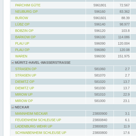
PARCHIM GÜTE
5961801
72.567
NEUBURG OP
596160
83.362
BUROW
5961601
88.39
LÜBZ OP
596140
98.977
BOBZIN OP
596120
103.8
BARKOW OP
596100
114.086
PLAU UP
596090
120.004
PLAU OP
596080
120.08
WAREN
596030
151.975
MÜRITZ-HAVEL-WASSERSTRASSE
STRASEN OP
581060
2.7
STRASEN UP
581070
2.7
DIEMITZ OP
581020
13.7
DIEMITZ UP
581030
13.7
MIROW UP
581010
22.9
MIROW OP
581000
23.1
NECKAR
MANNHEIM NECKAR
23800900
3.1
FEUDENHEIM SCHLEUSE UP
23800840
6.1
LADENBURG WEHR UP
23800820
11.9
SCHWABENHEIM SCHLEUSE UP
23800800
17.6