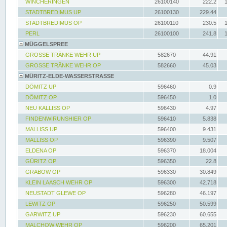
WINCHERINGEN
26100140
222.2
STADTBREDIMUS UP
26100130
229.44
STADTBREDIMUS OP
26100110
230.5
PERL
26100100
241.8
MÜGGELSPREE
GROSSE TRÄNKE WEHR UP
582670
44.91
GROSSE TRÄNKE WEHR OP
582660
45.03
MÜRITZ-ELDE-WASSERSTRASSE
DÖMITZ UP
596460
0.9
DÖMITZ OP
596450
1.0
NEU KALLISS OP
596430
4.97
FINDENWIRUNSHIER OP
596410
5.838
MALLISS UP
596400
9.431
MALLISS OP
596390
9.507
ELDENA OP
596370
18.004
GÜRITZ OP
596350
22.8
GRABOW OP
596330
30.849
KLEIN LAASCH WEHR OP
596300
42.718
NEUSTADT GLEWE OP
596280
46.197
LEWITZ OP
596250
50.599
GARWITZ UP
596230
60.655
MALCHOW WEHR OP
596200
65.201