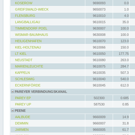
KOSEROW
9690093
0.0
GREIFSWALD-WIECK
9650073
1.0
FLENSBURG
9610010
4.0
LANGBALLIGAU
9610015
35.0
TIMMENDORF POEL
9630007
100.0
WISMAR-BAUMHAUS
9630008
100.0
HEILIGENHAFEN
9610070
123.0
KIEL-HOLTENAU
9610066
150.0
LT KIEL
9610050
177.75
NEUSTADT
9610080
263.0
MARIENLEUCHTE
9610075
284.7
KAPPELN
9610035
507.3
SCHLESWIG
9610040
540.0
ECKERNFÖRDE
9610045
612.0
PAREYER VERBINDUNGSKANAL
PAREY EP
502300
0.685
PAREY UP
587530
0.85
PEENE
AALBUDE
9660009
14.9
DEMMIN
9660007
31.8
JARMEN
9660005
61.7