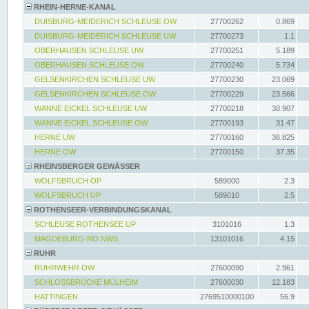
RHEIN-HERNE-KANAL
DUISBURG-MEIDERICH SCHLEUSE OW
27700262
0.869
DUISBURG-MEIDERICH SCHLEUSE UW
27700273
1.1
OBERHAUSEN SCHLEUSE UW
27700251
5.189
OBERHAUSEN SCHLEUSE OW
27700240
5.734
GELSENKIRCHEN SCHLEUSE UW
27700230
23.069
GELSENKIRCHEN SCHLEUSE OW
27700229
23.566
WANNE EICKEL SCHLEUSE UW
27700218
30.907
WANNE EICKEL SCHLEUSE OW
27700193
31.47
HERNE UW
27700160
36.825
HERNE OW
27700150
37.35
RHEINSBERGER GEWÄSSER
WOLFSBRUCH OP
589000
2.3
WOLFSBRUCH UP
589010
2.5
ROTHENSEER-VERBINDUNGSKANAL
SCHLEUSE ROTHENSEE UP
3101016
1.3
MAGDEBURG-RO NWS
13101016
4.15
RUHR
RUHRWEHR OW
27600090
2.961
SCHLOSSBRÜCKE MÜLHEIM
27600030
12.183
HATTINGEN
2769510000100
56.9