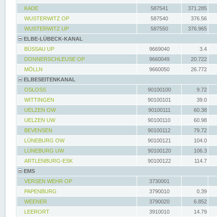
KADE
587541
371.285
WUSTERWITZ OP
587540
376.56
WUSTERWITZ UP
587550
376.965
ELBE-LÜBECK-KANAL
BÜSSAU UP
9669040
3.4
DONNERSCHLEUSE OP
9660049
20.722
MÖLLN
9660050
26.772
ELBESEITENKANAL
OSLOSS
90100100
9.72
WITTINGEN
90100101
39.0
UELZEN OW
90100111
60.38
UELZEN UW
90100110
60.98
BEVENSEN
90100112
79.72
LÜNEBURG OW
90100121
104.0
LÜNEBURG UW
90100120
106.3
ARTLENBURG-ESK
90100122
114.7
EMS
VERSEN WEHR OP
3730001
PAPENBURG
3790010
0.39
WEENER
3790020
6.852
LEERORT
3910010
14.79