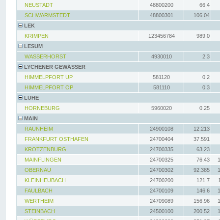
NEUSTADT
48800200
66.4
SCHWARMSTEDT
48800301
106.04
LEK
KRIMPEN
123456784
989.0
LESUM
WASSERHORST
4930010
2.3
LYCHENER GEWÄSSER
HIMMELPFORT UP
581120
0.2
HIMMELPFORT OP
581110
0.3
LÜHE
HORNEBURG
5960020
0.25
MAIN
RAUNHEIM
24900108
12.213
FRANKFURT OSTHAFEN
24700404
37.591
KROTZENBURG
24700335
63.23
MAINFLINGEN
24700325
76.43
OBERNAU
24700302
92.385
KLEINHEUBACH
24700200
121.7
FAULBACH
24700109
146.6
WERTHEIM
24709089
156.96
STEINBACH
24500100
200.52