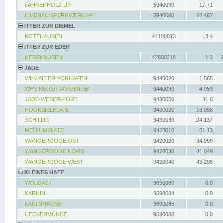
FAHRENHOLZ UP
5940060
17.71
ILMENAU SPERRWERK AP
5940080
28.467
ITTER ZUR DIEMEL
KOTTHAUSEN
44100013
3.4
ITTER ZUR EDER
HERZHAUSEN
42800218
1.3
JADE
WHV ALTER VORHAFEN
9440020
1.565
WHV NEUER VORHAFEN
9440030
4.053
JADE-WESER-PORT
9430050
11.6
HOOKSIELPLATE
9430020
18.098
SCHILLIG
9430030
24.137
MELLUMPLATE
9420010
31.13
WANGEROOGE OST
9420020
34.999
WANGEROOGE NORD
9420030
41.049
WANGEROOGE WEST
9420040
43.208
KLEINES HAFF
WOLGAST
9650080
0.0
KARNIN
9690084
0.0
KARLSHAGEN
9690085
0.0
UECKERMÜNDE
9690088
0.0