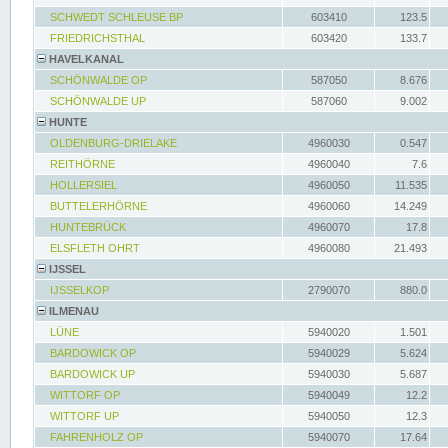
SCHWEDT SCHLEUSE BP
603410
123.5
FRIEDRICHSTHAL
603420
133.7
HAVELKANAL
SCHÖNWALDE OP
587050
8.676
SCHÖNWALDE UP
587060
9.002
HUNTE
OLDENBURG-DRIELAKE
4960030
0.547
REITHÖRNE
4960040
7.6
HOLLERSIEL
4960050
11.535
BUTTELERHÖRNE
4960060
14.249
HUNTEBRÜCK
4960070
17.8
ELSFLETH OHRT
4960080
21.493
IJSSEL
IJSSELKOP
2790070
880.0
ILMENAU
LÜNE
5940020
1.501
BARDOWICK OP
5940029
5.624
BARDOWICK UP
5940030
5.687
WITTORF OP
5940049
12.2
WITTORF UP
5940050
12.3
FAHRENHOLZ OP
5940070
17.64