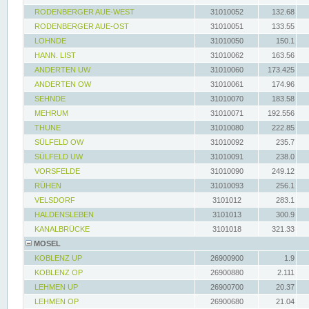
RODENBERGER AUE-WEST
31010052
132.68
RODENBERGER AUE-OST
31010051
133.55
LOHNDE
31010050
150.1
HANN. LIST
31010062
163.56
ANDERTEN UW
31010060
173.425
ANDERTEN OW
31010061
174.96
SEHNDE
31010070
183.58
MEHRUM
31010071
192.556
THUNE
31010080
222.85
SÜLFELD OW
31010092
235.7
SÜLFELD UW
31010091
238.0
VORSFELDE
31010090
249.12
RÜHEN
31010093
256.1
VELSDORF
3101012
283.1
HALDENSLEBEN
3101013
300.9
KANALBRÜCKE
3101018
321.33
MOSEL
KOBLENZ UP
26900900
1.9
KOBLENZ OP
26900880
2.111
LEHMEN UP
26900700
20.37
LEHMEN OP
26900680
21.04