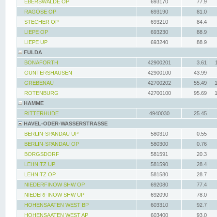
EBERSWALDE OP
693170
77.9
RAGÖSE OP
693190
81.0
STECHER OP
693210
84.4
LIEPE OP
693230
88.9
LIEPE UP
693240
88.9
FULDA
BONAFORTH
42900201
3.61
GUNTERSHAUSEN
42900100
43.99
GREBENAU
42700202
55.49
ROTENBURG
42700100
95.69
HAMME
RITTERHUDE
4940030
25.45
HAVEL-ODER-WASSERSTRASSE
BERLIN-SPANDAU UP
580310
0.55
BERLIN-SPANDAU OP
580300
0.76
BORGSDORF
581591
20.3
LEHNITZ UP
581590
28.4
LEHNITZ OP
581580
28.7
NIEDERFINOW SHW OP
692080
77.4
NIEDERFINOW SHW UP
692090
78.0
HOHENSAATEN WEST BP
603310
92.7
HOHENSAATEN WEST AP
603400
93.0