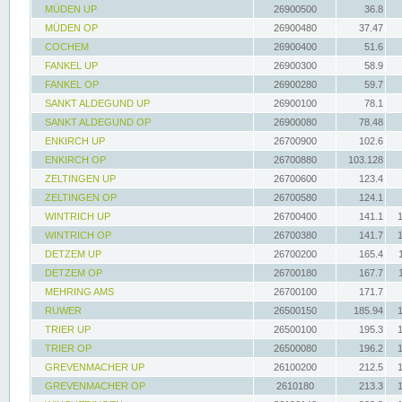
MÜDEN UP
26900500
36.8
MÜDEN OP
26900480
37.47
COCHEM
26900400
51.6
FANKEL UP
26900300
58.9
FANKEL OP
26900280
59.7
SANKT ALDEGUND UP
26900100
78.1
SANKT ALDEGUND OP
26900080
78.48
ENKIRCH UP
26700900
102.6
ENKIRCH OP
26700880
103.128
ZELTINGEN UP
26700600
123.4
ZELTINGEN OP
26700580
124.1
WINTRICH UP
26700400
141.1
WINTRICH OP
26700380
141.7
DETZEM UP
26700200
165.4
DETZEM OP
26700180
167.7
MEHRING AMS
26700100
171.7
RUWER
26500150
185.94
TRIER UP
26500100
195.3
TRIER OP
26500080
196.2
GREVENMACHER UP
26100200
212.5
GREVENMACHER OP
2610180
213.3