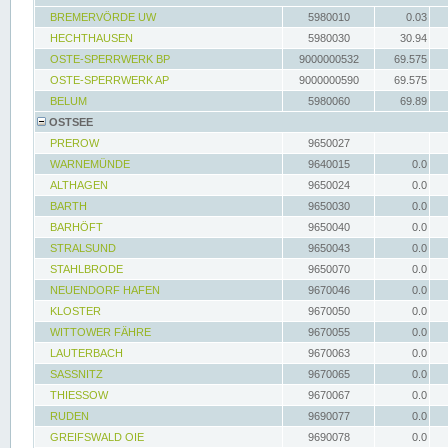
BREMERVÖRDE UW
5980010
0.03
HECHTHAUSEN
5980030
30.94
OSTE-SPERRWERK BP
9000000532
69.575
OSTE-SPERRWERK AP
9000000590
69.575
BELUM
5980060
69.89
OSTSEE
PREROW
9650027
WARNEMÜNDE
9640015
0.0
ALTHAGEN
9650024
0.0
BARTH
9650030
0.0
BARHÖFT
9650040
0.0
STRALSUND
9650043
0.0
STAHLBRODE
9650070
0.0
NEUENDORF HAFEN
9670046
0.0
KLOSTER
9670050
0.0
WITTOWER FÄHRE
9670055
0.0
LAUTERBACH
9670063
0.0
SASSNITZ
9670065
0.0
THIESSOW
9670067
0.0
RUDEN
9690077
0.0
GREIFSWALD OIE
9690078
0.0