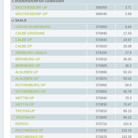
RÜDERSDORFER GEWÄSSER
WOLTERSDORF UP
586050
3.71
WOLTERSDORF OP
586040
3.89
SAALE
GROSS ROSENBURG
570950
9.64
CALBE GRIZEHNE
570940
17.43
CALBE UP
570930
19.67
CALBE OP
570920
20.08
NIENBURG (SAALE)
579100
27.9
BERNBURG UP
570910
36.05
BERNBURG OP
570900
36.2
ALSLEBEN UP
570880
50.24
ALSLEBEN OP
570870
50.42
ROTHENBURG UP
570860
58.6
ROTHENBURG OP
570850
58.78
WETTIN UP
570840
70.3
WETTIN OP
570830
70.47
TROTHA UP
570810
89.15
TROTHA OP
570800
89.22
RÖPZIG
570710
101.9
RISCHMÜHLE UP
570630
115.19
RISCHMÜHLE OP
570620
115.26