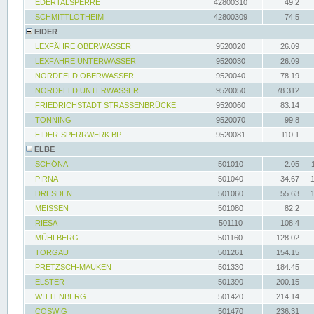
EDERTALSPERRE
42800310
49.2
SCHMITTLOTHEIM
42800309
74.5
EIDER
LEXFÄHRE OBERWASSER
9520020
26.09
LEXFÄHRE UNTERWASSER
9520030
26.09
NORDFELD OBERWASSER
9520040
78.19
NORDFELD UNTERWASSER
9520050
78.312
FRIEDRICHSTADT STRASSENBRÜCKE
9520060
83.14
TÖNNING
9520070
99.8
EIDER-SPERRWERK BP
9520081
110.1
ELBE
SCHÖNA
501010
2.05
PIRNA
501040
34.67
DRESDEN
501060
55.63
MEISSEN
501080
82.2
RIESA
501110
108.4
MÜHLBERG
501160
128.02
TORGAU
501261
154.15
PRETZSCH-MAUKEN
501330
184.45
ELSTER
501390
200.15
WITTENBERG
501420
214.14
COSWIG
501470
236.31