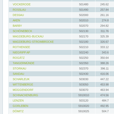
VOCKERODE
501480
245.62
ROSSLAU
501490
257.84
DESSAU
502000
261.16
AKEN
502010
274.8
BARBY
502070
294.82
SCHÖNEBECK
502130
311.76
MAGDEBURG-BUCKAU
502170
325.39
MAGDEBURG-STROMBRÜCKE
502180
326.67
ROTHENSEE
502210
333.12
NIEGRIPP AP
502240
343.6
ROGÄTZ
502250
350.64
TANGERMÜNDE
502350
388.26
STORKAU
502370
396.11
SANDAU
502430
416.06
SCHARLEUK
503030
447.22
WITTENBERGE
503050
453.98
MÜGGENDORF
503070
463.94
SCHNACKENBURG
5910010
474.56
LENZEN
503120
484.7
GORLEBEN
5910020
492.95
DÖMITZ
5910025
504.7