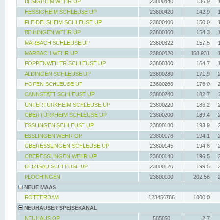
BESIGHEIM WEHR UP
23800440
136.9
HESSIGHEIM SCHLEUSE UP
23800420
142.9
PLEIDELSHEIM SCHLEUSE UP
23800400
150.0
BEIHINGEN WEHR UP
23800360
154.3
MARBACH SCHLEUSE UP
23800322
157.5
MARBACH WEHR UP
23800320
158.931
POPPENWEILER SCHLEUSE UP
23800300
164.7
ALDINGEN SCHLEUSE UP
23800280
171.9
HOFEN SCHLEUSE UP
23800260
176.0
CANNSTATT SCHLEUSE UP
23800240
182.7
UNTERTÜRKHEIM SCHLEUSE UP
23800220
186.2
OBERTÜRKHEIM SCHLEUSE UP
23800200
189.4
ESSLINGEN SCHLEUSE UP
23800180
193.9
ESSLINGEN WEHR OP
23800176
194.1
OBERESSLINGEN SCHLEUSE UP
23800145
194.8
OBERESSLINGEN WEHR UP
23800140
196.5
DEIZISAU SCHLEUSE UP
23800120
199.5
PLOCHINGEN
23800100
202.56
NEUE MAAS
ROTTERDAM
123456786
1000.0
NEUHAUSER SPEISEKANAL
NEUHAUS OP
585850
2.7