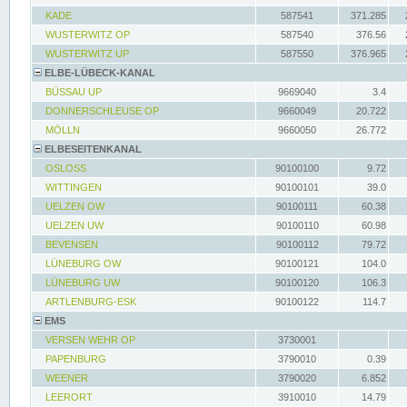
KADE
587541
371.285
WUSTERWITZ OP
587540
376.56
WUSTERWITZ UP
587550
376.965
ELBE-LÜBECK-KANAL
BÜSSAU UP
9669040
3.4
DONNERSCHLEUSE OP
9660049
20.722
MÖLLN
9660050
26.772
ELBESEITENKANAL
OSLOSS
90100100
9.72
WITTINGEN
90100101
39.0
UELZEN OW
90100111
60.38
UELZEN UW
90100110
60.98
BEVENSEN
90100112
79.72
LÜNEBURG OW
90100121
104.0
LÜNEBURG UW
90100120
106.3
ARTLENBURG-ESK
90100122
114.7
EMS
VERSEN WEHR OP
3730001
PAPENBURG
3790010
0.39
WEENER
3790020
6.852
LEERORT
3910010
14.79