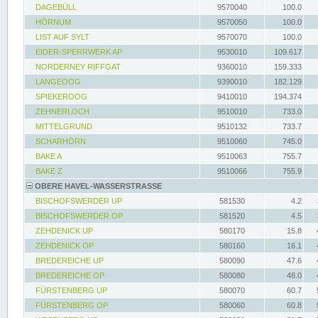
DAGEBÜLL
9570040
100.0
HÖRNUM
9570050
100.0
LIST AUF SYLT
9570070
100.0
EIDER-SPERRWERK AP
9530010
109.617
NORDERNEY RIFFGAT
9360010
159.333
LANGEOOG
9390010
182.129
SPIEKEROOG
9410010
194.374
ZEHNERLOCH
9510010
733.0
MITTELGRUND
9510132
733.7
SCHARHÖRN
9510060
745.0
BAKE A
9510063
755.7
BAKE Z
9510066
755.9
OBERE HAVEL-WASSERSTRASSE
BISCHOFSWERDER UP
581530
4.2
BISCHOFSWERDER OP
581520
4.5
ZEHDENICK UP
580170
15.8
ZEHDENICK OP
580160
16.1
BREDEREICHE UP
580090
47.6
BREDEREICHE OP
580080
48.0
FÜRSTENBERG UP
580070
60.7
FÜRSTENBERG OP
580060
60.8