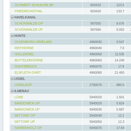
SCHWEDT SCHLEUSE BP
603410
123.5
FRIEDRICHSTHAL
603420
133.7
HAVELKANAL
SCHÖNWALDE OP
587050
8.676
SCHÖNWALDE UP
587060
9.002
HUNTE
OLDENBURG-DRIELAKE
4960030
0.547
REITHÖRNE
4960040
7.6
HOLLERSIEL
4960050
11.535
BUTTELERHÖRNE
4960060
14.249
HUNTEBRÜCK
4960070
17.8
ELSFLETH OHRT
4960080
21.493
IJSSEL
IJSSELKOP
2790070
880.0
ILMENAU
LÜNE
5940020
1.501
BARDOWICK OP
5940029
5.624
BARDOWICK UP
5940030
5.687
WITTORF OP
5940049
12.2
WITTORF UP
5940050
12.3
FAHRENHOLZ OP
5940070
17.64