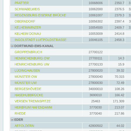
PFATTER
10068006
2350.7
3
SCHWABELWEIS
10062000
2376.5
3
REGENSBURG EISERNE BRÜCKE
10061007
2379.3
3
OBERNDORF
10056302
2397.4
3
KELHEIMWINZER
10054500
2409.7
3
KELHEIM DONAU
10053009
2414.8
INGOLSTADT LUITPOLDSTRASSE
10046105
2458.3
DORTMUND-EMS-KANAL
GROPPENBRUCH
27700122
HENRICHENBURG OW
27700111
14.3
HENRICHENBURG UW
27700133
15.9
LÜDINGHAUSEN
27800020
39.32
MÜNSTER OW
27800040
70.315
MÜNSTER UW
27800030
72.49
BERGESHÖVEDE
34000010
108.26
HASEHUBBRÜCKE
3690010
166.42
VERSEN TRENNSPITZE
25463
171.309
HERBRUM HAFENDAMM
3770030
213.07
RHEDE
3770040
217.86
EDER
AFFOLDERN
42800502
44.02