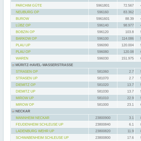
PARCHIM GÜTE
5961801
72.567
NEUBURG OP
596160
83.362
BUROW
5961601
88.39
LÜBZ OP
596140
98.977
BOBZIN OP
596120
103.8
BARKOW OP
596100
114.086
PLAU UP
596090
120.004
PLAU OP
596080
120.08
WAREN
596030
151.975
MÜRITZ-HAVEL-WASSERSTRASSE
STRASEN OP
581060
2.7
STRASEN UP
581070
2.7
DIEMITZ OP
581020
13.7
DIEMITZ UP
581030
13.7
MIROW UP
581010
22.9
MIROW OP
581000
23.1
NECKAR
MANNHEIM NECKAR
23800900
3.1
FEUDENHEIM SCHLEUSE UP
23800840
6.1
LADENBURG WEHR UP
23800820
11.9
SCHWABENHEIM SCHLEUSE UP
23800800
17.6