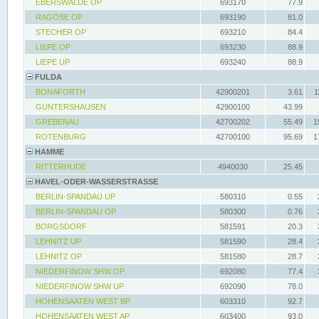
EBERSWALDE OP
693170
77.9
RAGÖSE OP
693190
81.0
STECHER OP
693210
84.4
LIEPE OP
693230
88.9
LIEPE UP
693240
88.9
FULDA
BONAFORTH
42900201
3.61
1
GUNTERSHAUSEN
42900100
43.99
GREBENAU
42700202
55.49
1
ROTENBURG
42700100
95.69
1
HAMME
RITTERHUDE
4940030
25.45
HAVEL-ODER-WASSERSTRASSE
BERLIN-SPANDAU UP
580310
0.55
BERLIN-SPANDAU OP
580300
0.76
BORGSDORF
581591
20.3
LEHNITZ UP
581590
28.4
LEHNITZ OP
581580
28.7
NIEDERFINOW SHW OP
692080
77.4
NIEDERFINOW SHW UP
692090
78.0
HOHENSAATEN WEST BP
603310
92.7
HOHENSAATEN WEST AP
603400
93.0