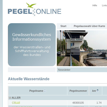
Hilfe
Link
Start
Pegelauswahl über Karte
Newsletter
Aktuelle Wasserstände
Pegelname
Pegelnummer
km
ALLER
CELLE
48300105
1.74