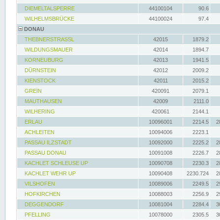
DIEMELTALSPERRE
44100104
90.6
WILHELMSBRÜCKE
44100024
97.4
DONAU
THEBNERSTRASSL
42015
1879.2
WILDUNGSMAUER
42014
1894.7
KORNEUBURG
42013
1941.5
DÜRNSTEIN
42012
2009.2
KIENSTOCK
42011
2015.2
GREIN
420091
2079.1
MAUTHAUSEN
42009
2111.0
WILHERING
420061
2144.1
ERLAU
10096001
2214.5
2
ACHLEITEN
10094006
2223.1
PASSAU ILZSTADT
10092000
2225.2
2
PASSAU DONAU
10091008
2226.7
2
KACHLET SCHLEUSE UP
10090708
2230.3
2
KACHLET WEHR UP
10090408
2230.724
2
VILSHOFEN
10089006
2249.5
2
HOFKIRCHEN
10088003
2256.9
2
DEGGENDORF
10081004
2284.4
3
PFELLING
10078000
2305.5
3