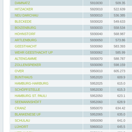
DAMNATZ
5910030
509.35
HITZACKER
5920010
522.639
NEU DARCHAU
5930010
536.385
BLECKEDE
5930020
549.633
BOIZENBURG
5930033
558.534
HOHNSTORF
5930040
568.987
ARTLENBURG
5930050
573.86
GEESTHACHT
5930060
583.393
WEHR GEESTHACHT UP
5930062
585.99
ALTENGAMME
5930070
588.787
ZOLLENSPIEKER
5930090
598.159
OVER
5950010
605.273
BUNTHAUS
5952020
609.9
HAMBURG-HARBURG
5952025
615.0
SCHÖPFSTELLE
5952030
615.3
HAMBURG ST. PAULI
5952050
623.1
SEEMANNSHÖFT
5952060
628.9
CRANZ
5950070
634.42
BLANKENESE UF
5952065
635.0
SCHULAU
5950090
641.0
LÜHORT
5960010
645.5