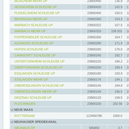
BESIGHEIM WEHR UP
23800440
136.9
1
HESSIGHEIM SCHLEUSE UP
23800420
142.9
1
PLEIDELSHEIM SCHLEUSE UP
23800400
150.0
1
BEIHINGEN WEHR UP
23800360
154.3
1
MARBACH SCHLEUSE UP
23800322
157.5
1
MARBACH WEHR UP
23800320
158.931
1
POPPENWEILER SCHLEUSE UP
23800300
164.7
1
ALDINGEN SCHLEUSE UP
23800280
171.9
2
HOFEN SCHLEUSE UP
23800260
176.0
2
CANNSTATT SCHLEUSE UP
23800240
182.7
2
UNTERTÜRKHEIM SCHLEUSE UP
23800220
186.2
2
OBERTÜRKHEIM SCHLEUSE UP
23800200
189.4
2
ESSLINGEN SCHLEUSE UP
23800180
193.9
2
ESSLINGEN WEHR OP
23800176
194.1
2
OBERESSLINGEN SCHLEUSE UP
23800145
194.8
2
OBERESSLINGEN WEHR UP
23800140
196.5
2
DEIZISAU SCHLEUSE UP
23800120
199.5
2
PLOCHINGEN
23800100
202.56
2
NEUE MAAS
ROTTERDAM
123456786
1000.0
NEUHAUSER SPEISEKANAL
NEUHAUS OP
585850
2.7