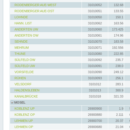
RODENBERGER AUE-WEST
31010052
132.68
RODENBERGER AUE-OST
31010051
133.55
LOHNDE
31010050
150.1
HANN. LIST
31010062
163.56
ANDERTEN UW
31010060
173.425
ANDERTEN OW
31010061
174.96
SEHNDE
31010070
183.58
MEHRUM
31010071
192.556
THUNE
31010080
222.85
SÜLFELD OW
31010092
235.7
SÜLFELD UW
31010091
238.0
VORSFELDE
31010090
249.12
RÜHEN
31010093
256.1
VELSDORF
3101012
283.1
HALDENSLEBEN
3101013
300.9
KANALBRÜCKE
3101018
321.33
MOSEL
KOBLENZ UP
26900900
1.9
KOBLENZ OP
26900880
2.111
LEHMEN UP
26900700
20.37
LEHMEN OP
26900680
21.04