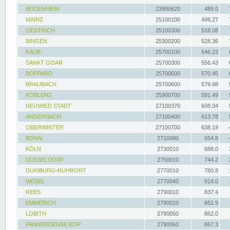
BODENHEIM
23900620
489.0
MAINZ
25100100
498.27
OESTRICH
25100300
518.08
BINGEN
25300200
528.36
KAUB
25700100
546.23
SANKT GOAR
25700300
556.43
BOPPARD
25700500
570.45
BRAUBACH
25700600
579.98
KOBLENZ
25900700
591.49
NEUWIED STADT
27100370
608.04
ANDERNACH
27100400
613.78
OBERWINTER
27100700
638.19
BONN
2710080
654.8
KÖLN
2730010
688.0
DÜSSELDORF
2750010
744.2
DUISBURG-RUHRORT
2770010
780.8
WESEL
2770040
814.0
REES
2790010
837.4
EMMERICH
2790020
851.9
LOBITH
2790050
862.0
PANNERDENSE KOP
2790060
867.3