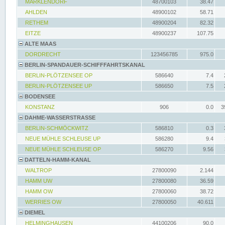
MARKLENDORF
48700103
38.47
AHLDEN
48900102
58.71
RETHEM
48900204
82.32
EITZE
48900237
107.75
ALTE MAAS
DORDRECHT
123456785
975.0
BERLIN-SPANDAUER-SCHIFFFAHRTSKANAL
BERLIN-PLÖTZENSEE OP
586640
7.4
BERLIN-PLÖTZENSEE UP
586650
7.5
BODENSEE
KONSTANZ
906
0.0
3
DAHME-WASSERSTRASSE
BERLIN-SCHMÖCKWITZ
586810
0.3
NEUE MÜHLE SCHLEUSE UP
586280
9.4
NEUE MÜHLE SCHLEUSE OP
586270
9.56
DATTELN-HAMM-KANAL
WALTROP
27800090
2.144
HAMM UW
27800080
36.59
HAMM OW
27800060
38.72
WERRIES OW
27800050
40.611
DIEMEL
HELMINGHAUSEN
44100206
90.0