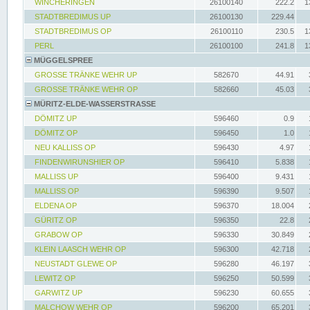
WINCHERINGEN
26100140
222.2
1
STADTBREDIMUS UP
26100130
229.44
STADTBREDIMUS OP
26100110
230.5
1
PERL
26100100
241.8
1
MÜGGELSPREE
GROSSE TRÄNKE WEHR UP
582670
44.91
GROSSE TRÄNKE WEHR OP
582660
45.03
MÜRITZ-ELDE-WASSERSTRASSE
DÖMITZ UP
596460
0.9
DÖMITZ OP
596450
1.0
NEU KALLISS OP
596430
4.97
FINDENWIRUNSHIER OP
596410
5.838
MALLISS UP
596400
9.431
MALLISS OP
596390
9.507
ELDENA OP
596370
18.004
GÜRITZ OP
596350
22.8
GRABOW OP
596330
30.849
KLEIN LAASCH WEHR OP
596300
42.718
NEUSTADT GLEWE OP
596280
46.197
LEWITZ OP
596250
50.599
GARWITZ UP
596230
60.655
MALCHOW WEHR OP
596200
65.201