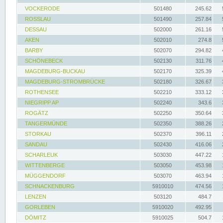
VOCKERODE
501480
245.62
ROSSLAU
501490
257.84
DESSAU
502000
261.16
AKEN
502010
274.8
BARBY
502070
294.82
SCHÖNEBECK
502130
311.76
MAGDEBURG-BUCKAU
502170
325.39
MAGDEBURG-STROMBRÜCKE
502180
326.67
ROTHENSEE
502210
333.12
NIEGRIPP AP
502240
343.6
ROGÄTZ
502250
350.64
TANGERMÜNDE
502350
388.26
STORKAU
502370
396.11
SANDAU
502430
416.06
SCHARLEUK
503030
447.22
WITTENBERGE
503050
453.98
MÜGGENDORF
503070
463.94
SCHNACKENBURG
5910010
474.56
LENZEN
503120
484.7
GORLEBEN
5910020
492.95
DÖMITZ
5910025
504.7