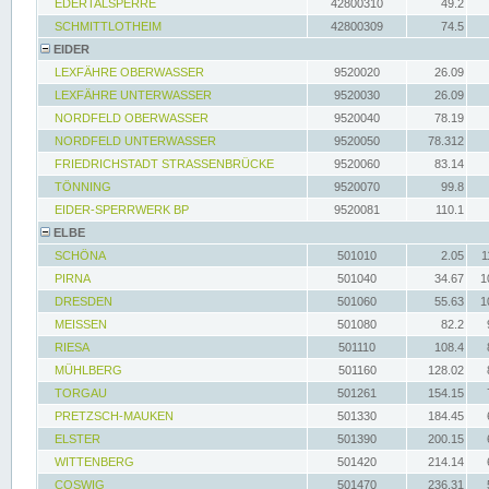
EDERTALSPERRE
42800310
49.2
SCHMITTLOTHEIM
42800309
74.5
EIDER
LEXFÄHRE OBERWASSER
9520020
26.09
LEXFÄHRE UNTERWASSER
9520030
26.09
NORDFELD OBERWASSER
9520040
78.19
NORDFELD UNTERWASSER
9520050
78.312
FRIEDRICHSTADT STRASSENBRÜCKE
9520060
83.14
TÖNNING
9520070
99.8
EIDER-SPERRWERK BP
9520081
110.1
ELBE
SCHÖNA
501010
2.05
1
PIRNA
501040
34.67
1
DRESDEN
501060
55.63
1
MEISSEN
501080
82.2
RIESA
501110
108.4
MÜHLBERG
501160
128.02
TORGAU
501261
154.15
PRETZSCH-MAUKEN
501330
184.45
ELSTER
501390
200.15
WITTENBERG
501420
214.14
COSWIG
501470
236.31