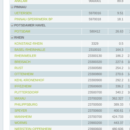
ANKLAM
9660001
89.8
PINNAU
UETERSEN
5970016
9.51
PINNAU-SPERRWERK BP
5970018
18.1
POTSDAMER HAVEL
POTSDAM
580412
26.63
RHEIN
KONSTANZ-RHEIN
3329
0.5
BASEL-RHEINHALLE
2310010
164.3
RHEINWEILER
23300130
186.2
2
BREISACH
23300320
227.6
1
RUST
23300580
254.2
1
OTTENHEIM
23300800
270.6
1
KEHL-KRONENHOF
23300900
292.2
1
IFFEZHEIM
23500600
336.2
1
PLITTERSDORF
23500700
340.2
1
MAXAU
23700200
362.327
PHILIPPSBURG
23700500
389.33
SPEYER
23700600
400.61
MANNHEIM
23700700
424.733
WORMS
23900200
443.37
NIERSTEIN-OPPENHEIM
23900600
480.606