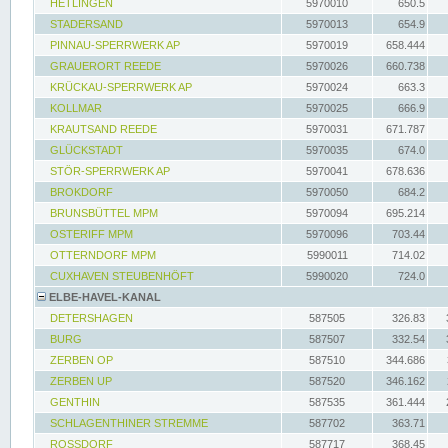
HETLINGEN
5970010
650.5
STADERSAND
5970013
654.9
PINNAU-SPERRWERK AP
5970019
658.444
GRAUERORT REEDE
5970026
660.738
KRÜCKAU-SPERRWERK AP
5970024
663.3
KOLLMAR
5970025
666.9
KRAUTSAND REEDE
5970031
671.787
GLÜCKSTADT
5970035
674.0
STÖR-SPERRWERK AP
5970041
678.636
BROKDORF
5970050
684.2
BRUNSBÜTTEL MPM
5970094
695.214
OSTERIFF MPM
5970096
703.44
OTTERNDORF MPM
5990011
714.02
CUXHAVEN STEUBENHÖFT
5990020
724.0
ELBE-HAVEL-KANAL
DETERSHAGEN
587505
326.83
BURG
587507
332.54
ZERBEN OP
587510
344.686
ZERBEN UP
587520
346.162
GENTHIN
587535
361.444
SCHLAGENTHINER STREMME
587702
363.71
ROSSDORF
587717
368.45