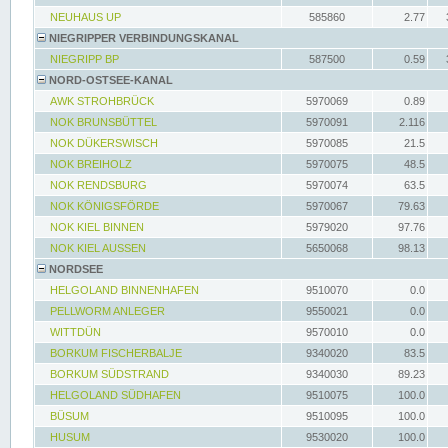
NEUHAUS UP
585860
2.77
NIEGRIPPER VERBINDUNGSKANAL
NIEGRIPP BP
587500
0.59
NORD-OSTSEE-KANAL
AWK STROHBRÜCK
5970069
0.89
NOK BRUNSBÜTTEL
5970091
2.116
NOK DÜKERSWISCH
5970085
21.5
NOK BREIHOLZ
5970075
48.5
NOK RENDSBURG
5970074
63.5
NOK KÖNIGSFÖRDE
5970067
79.63
NOK KIEL BINNEN
5979020
97.76
NOK KIEL AUSSEN
5650068
98.13
NORDSEE
HELGOLAND BINNENHAFEN
9510070
0.0
PELLWORM ANLEGER
9550021
0.0
WITTDÜN
9570010
0.0
BORKUM FISCHERBALJE
9340020
83.5
BORKUM SÜDSTRAND
9340030
89.23
HELGOLAND SÜDHAFEN
9510075
100.0
BÜSUM
9510095
100.0
HUSUM
9530020
100.0