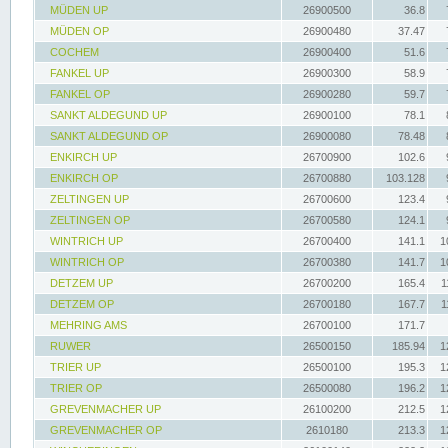
MÜDEN UP
26900500
36.8
MÜDEN OP
26900480
37.47
COCHEM
26900400
51.6
FANKEL UP
26900300
58.9
FANKEL OP
26900280
59.7
SANKT ALDEGUND UP
26900100
78.1
SANKT ALDEGUND OP
26900080
78.48
ENKIRCH UP
26700900
102.6
ENKIRCH OP
26700880
103.128
ZELTINGEN UP
26700600
123.4
ZELTINGEN OP
26700580
124.1
WINTRICH UP
26700400
141.1
1
WINTRICH OP
26700380
141.7
1
DETZEM UP
26700200
165.4
1
DETZEM OP
26700180
167.7
1
MEHRING AMS
26700100
171.7
RUWER
26500150
185.94
1
TRIER UP
26500100
195.3
1
TRIER OP
26500080
196.2
1
GREVENMACHER UP
26100200
212.5
1
GREVENMACHER OP
2610180
213.3
1