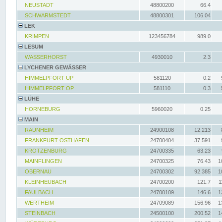
NEUSTADT
48800200
66.4
SCHWARMSTEDT
48800301
106.04
LEK
KRIMPEN
123456784
989.0
LESUM
WASSERHORST
4930010
2.3
LYCHENER GEWÄSSER
HIMMELPFORT UP
581120
0.2
HIMMELPFORT OP
581110
0.3
LÜHE
HORNEBURG
5960020
0.25
MAIN
RAUNHEIM
24900108
12.213
FRANKFURT OSTHAFEN
24700404
37.591
KROTZENBURG
24700335
63.23
MAINFLINGEN
24700325
76.43
1
OBERNAU
24700302
92.385
1
KLEINHEUBACH
24700200
121.7
1
FAULBACH
24700109
146.6
1
WERTHEIM
24709089
156.96
1
STEINBACH
24500100
200.52
1