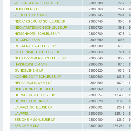
WIEBLINGEN WEHR UP NEU
23800780
22.4
HEIDELBERG UP
23800760
26.1
1
ZIEGELHAUSEN AMS
23800745
29.4
1
NECKARGEMÜND SCHLEUSE UP
23800740
30.8
1
NECKARSTEINACH SCHLEUSE UP
23800720
39.1
1
HIRSCHHORN SCHLEUSE UP
23800700
47.5
1
ROCKENAU SKA
23800690
60.7
1
ROCKENAU SCHLEUSE UP
23800680
61.3
1
GUTTENBACH SCHLEUSE UP
23800660
72.1
1
NECKARZIMMERN SCHLEUSE UP
23800640
85.9
1
HASSMERSHEIM AMS
23800630
87.5
1
GUNDELSHEIM UP
23800620
93.8
1
KOCHENDORF SCHLEUSE UP
23800600
103.8
1
NECKARSULM WEHR UP
23800580
107.0
1
HEILBRONN SCHLEUSE UP
23800560
113.3
1
HORKHEIM SCHLEUSE UP
23800557
117.435
1
HORKHEIM WEHR UP
23800520
119.8
1
LAUFFEN SCHLEUSE UP
23800501
125.1
1
LAUFFEN
23800500
125.43
1
BESIGHEIM SCHLEUSE UP
23800480
136.2
1
BESIGHEIM SKA
23800460
136.284
1