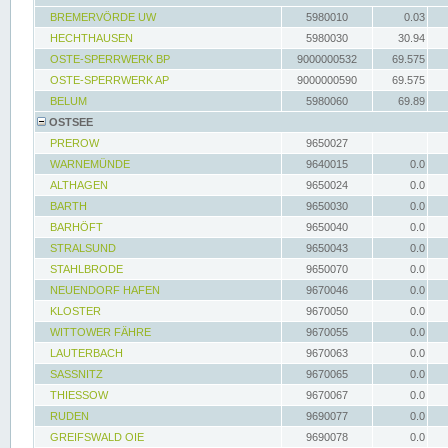
BREMERVÖRDE UW
5980010
0.03
HECHTHAUSEN
5980030
30.94
OSTE-SPERRWERK BP
9000000532
69.575
OSTE-SPERRWERK AP
9000000590
69.575
BELUM
5980060
69.89
OSTSEE
PREROW
9650027
WARNEMÜNDE
9640015
0.0
ALTHAGEN
9650024
0.0
BARTH
9650030
0.0
BARHÖFT
9650040
0.0
STRALSUND
9650043
0.0
STAHLBRODE
9650070
0.0
NEUENDORF HAFEN
9670046
0.0
KLOSTER
9670050
0.0
WITTOWER FÄHRE
9670055
0.0
LAUTERBACH
9670063
0.0
SASSNITZ
9670065
0.0
THIESSOW
9670067
0.0
RUDEN
9690077
0.0
GREIFSWALD OIE
9690078
0.0