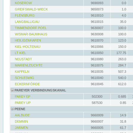
KOSEROW
9690093
0.0
GREIFSWALD-WIECK
9650073
1.0
FLENSBURG
9610010
4.0
LANGBALLIGAU
9610015
35.0
TIMMENDORF POEL
9630007
100.0
WISMAR-BAUMHAUS
9630008
100.0
HEILIGENHAFEN
9610070
123.0
KIEL-HOLTENAU
9610066
150.0
LT KIEL
9610050
177.75
NEUSTADT
9610080
263.0
MARIENLEUCHTE
9610075
284.7
KAPPELN
9610035
507.3
SCHLESWIG
9610040
540.0
ECKERNFÖRDE
9610045
612.0
PAREYER VERBINDUNGSKANAL
PAREY EP
502300
0.685
PAREY UP
587530
0.85
PEENE
AALBUDE
9660009
14.9
DEMMIN
9660007
31.8
JARMEN
9660005
61.7