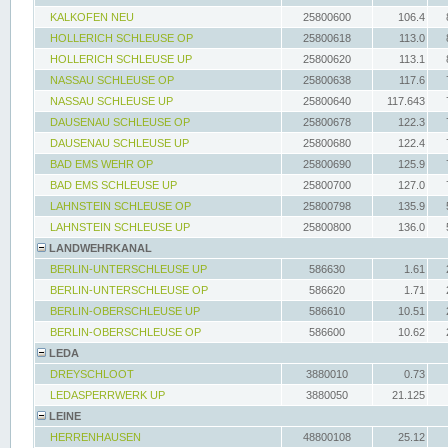
KALKOFEN NEU
25800600
106.4
HOLLERICH SCHLEUSE OP
25800618
113.0
HOLLERICH SCHLEUSE UP
25800620
113.1
NASSAU SCHLEUSE OP
25800638
117.6
NASSAU SCHLEUSE UP
25800640
117.643
DAUSENAU SCHLEUSE OP
25800678
122.3
DAUSENAU SCHLEUSE UP
25800680
122.4
BAD EMS WEHR OP
25800690
125.9
BAD EMS SCHLEUSE UP
25800700
127.0
LAHNSTEIN SCHLEUSE OP
25800798
135.9
LAHNSTEIN SCHLEUSE UP
25800800
136.0
LANDWEHRKANAL
BERLIN-UNTERSCHLEUSE UP
586630
1.61
BERLIN-UNTERSCHLEUSE OP
586620
1.71
BERLIN-OBERSCHLEUSE UP
586610
10.51
BERLIN-OBERSCHLEUSE OP
586600
10.62
LEDA
DREYSCHLOOT
3880010
0.73
LEDASPERRWERK UP
3880050
21.125
LEINE
HERRENHAUSEN
48800108
25.12