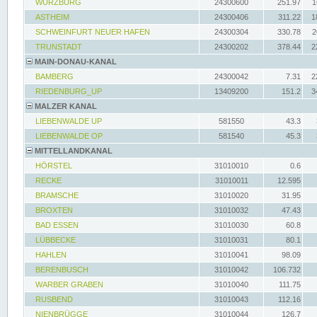
WÜRZBURG
24300600
251.97
1
ASTHEIM
24300406
311.22
1
SCHWEINFURT NEUER HAFEN
24300304
330.78
2
TRUNSTADT
24300202
378.44
2
MAIN-DONAU-KANAL
BAMBERG
24300042
7.31
2
RIEDENBURG_UP
13409200
151.2
3
MALZER KANAL
LIEBENWALDE UP
581550
43.3
LIEBENWALDE OP
581540
45.3
MITTELLANDKANAL
HÖRSTEL
31010010
0.6
RECKE
31010011
12.595
BRAMSCHE
31010020
31.95
BROXTEN
31010032
47.43
BAD ESSEN
31010030
60.8
LÜBBECKE
31010031
80.1
HAHLEN
31010041
98.09
BERENBUSCH
31010042
106.732
WARBER GRABEN
31010040
111.75
RUSBEND
31010043
112.16
NIENBRÜGGE
31010044
126.7