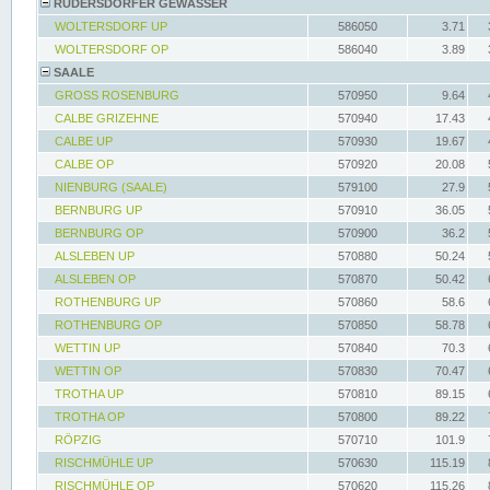
RÜDERSDORFER GEWÄSSER
WOLTERSDORF UP
586050
3.71
WOLTERSDORF OP
586040
3.89
SAALE
GROSS ROSENBURG
570950
9.64
CALBE GRIZEHNE
570940
17.43
CALBE UP
570930
19.67
CALBE OP
570920
20.08
NIENBURG (SAALE)
579100
27.9
BERNBURG UP
570910
36.05
BERNBURG OP
570900
36.2
ALSLEBEN UP
570880
50.24
ALSLEBEN OP
570870
50.42
ROTHENBURG UP
570860
58.6
ROTHENBURG OP
570850
58.78
WETTIN UP
570840
70.3
WETTIN OP
570830
70.47
TROTHA UP
570810
89.15
TROTHA OP
570800
89.22
RÖPZIG
570710
101.9
RISCHMÜHLE UP
570630
115.19
RISCHMÜHLE OP
570620
115.26