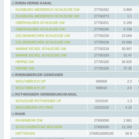
RHEIN-HERNE-KANAL
DUISBURG-MEIDERICH SCHLEUSE OW
27700262
0.869
DUISBURG-MEIDERICH SCHLEUSE UW
27700273
1.1
OBERHAUSEN SCHLEUSE UW
27700251
5.189
OBERHAUSEN SCHLEUSE OW
27700240
5.734
GELSENKIRCHEN SCHLEUSE UW
27700230
23.069
GELSENKIRCHEN SCHLEUSE OW
27700229
23.566
WANNE EICKEL SCHLEUSE UW
27700218
30.907
WANNE EICKEL SCHLEUSE OW
27700193
31.47
HERNE UW
27700160
36.825
HERNE OW
27700150
37.35
RHEINSBERGER GEWÄSSER
WOLFSBRUCH OP
589000
2.3
WOLFSBRUCH UP
589010
2.5
ROTHENSEER-VERBINDUNGSKANAL
SCHLEUSE ROTHENSEE UP
3101016
1.3
MAGDEBURG-RO NWS
13101016
4.15
RUHR
RUHRWEHR OW
27600090
2.961
SCHLOSSBRÜCKE MÜLHEIM
27600030
12.183
HATTINGEN
2769510000100
56.9