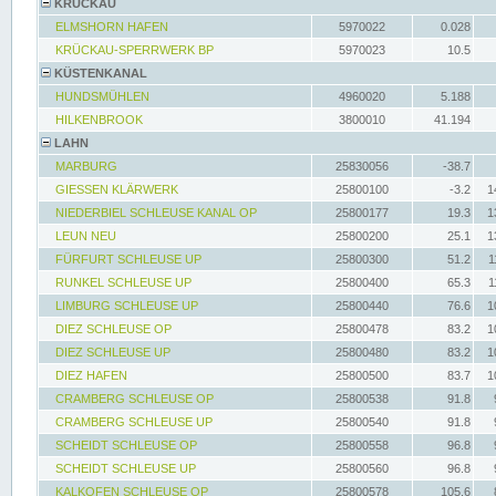
KRÜCKAU
ELMSHORN HAFEN
5970022
0.028
KRÜCKAU-SPERRWERK BP
5970023
10.5
KÜSTENKANAL
HUNDSMÜHLEN
4960020
5.188
HILKENBROOK
3800010
41.194
LAHN
MARBURG
25830056
-38.7
GIESSEN KLÄRWERK
25800100
-3.2
1
NIEDERBIEL SCHLEUSE KANAL OP
25800177
19.3
1
LEUN NEU
25800200
25.1
1
FÜRFURT SCHLEUSE UP
25800300
51.2
1
RUNKEL SCHLEUSE UP
25800400
65.3
1
LIMBURG SCHLEUSE UP
25800440
76.6
1
DIEZ SCHLEUSE OP
25800478
83.2
1
DIEZ SCHLEUSE UP
25800480
83.2
1
DIEZ HAFEN
25800500
83.7
1
CRAMBERG SCHLEUSE OP
25800538
91.8
CRAMBERG SCHLEUSE UP
25800540
91.8
SCHEIDT SCHLEUSE OP
25800558
96.8
SCHEIDT SCHLEUSE UP
25800560
96.8
KALKOFEN SCHLEUSE OP
25800578
105.6