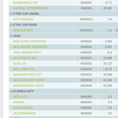
FAHRENHOLZ UP
5940060
17.71
ILMENAU SPERRWERK AP
5940080
28.467
ITTER ZUR DIEMEL
KOTTHAUSEN
44100013
3.4
ITTER ZUR EDER
HERZHAUSEN
42800218
1.3
2
JADE
WHV ALTER VORHAFEN
9440020
1.565
WHV NEUER VORHAFEN
9440030
4.053
JADE-WESER-PORT
9430050
11.6
HOOKSIELPLATE
9430020
18.098
SCHILLIG
9430030
24.137
MELLUMPLATE
9420010
31.13
WANGEROOGE OST
9420020
34.999
WANGEROOGE NORD
9420030
41.049
WANGEROOGE WEST
9420040
43.208
KLEINES HAFF
WOLGAST
9650080
0.0
KARNIN
9690084
0.0
KARLSHAGEN
9690085
0.0
UECKERMÜNDE
9690088
0.0