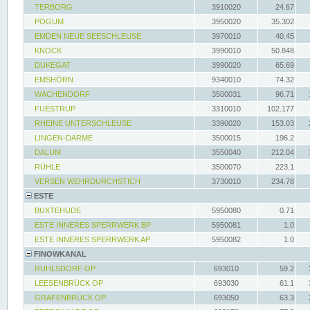
TERBORG
3910020
24.67
POGUM
3950020
35.302
EMDEN NEUE SEESCHLEUSE
3970010
40.45
KNOCK
3990010
50.848
DUKEGAT
3990020
65.69
EMSHÖRN
9340010
74.32
WACHENDORF
3500031
96.71
FUESTRUP
3310010
102.177
RHEINE UNTERSCHLEUSE
3390020
153.03
LINGEN-DARME
3500015
196.2
DALUM
3550040
212.04
RÜHLE
3500070
223.1
VERSEN WEHRDURCHSTICH
3730010
234.78
ESTE
BUXTEHUDE
5950080
0.71
ESTE INNERES SPERRWERK BP
5950081
1.0
ESTE INNERES SPERRWERK AP
5950082
1.0
FINOWKANAL
RUHLSDORF OP
693010
59.2
LEESENBRÜCK OP
693030
61.1
GRAFENBRÜCK OP
693050
63.3