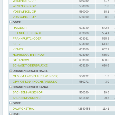
WESENBERG UP
580030
81.7
WESENBERG OP
580020
81.8
VOSSWINKEL OP
580000
88.1
VOSSWINKEL UP
580010
90.0
ODER
RATZDORF
603140
542.5
EISENHÜTTENSTADT
603000
554.1
FRANKFURT1 (ODER)
603031
585.3
KIETZ
603040
614.8
KIENITZ
603050
632.9
HOHENSAATEN-FINOW
603080
665.0
STÜTZKOW
603100
680.6
SCHWEDT-ODERBRÜCKE
603130
690.6
ORANIENBURGER HAVEL
OHV KM 1.467 (BLAUES WUNDER)
580272
1.5
OHV KM 3.014 (HOCHSPANNUNG)
580271
3.0
ORANIENBURGER KANAL
SACHSENHAUSEN OP
580240
29.8
SACHSENHAUSEN UP
581840
29.8
ORKE
DALWIGKSTHAL
42840453
11.41
OSTE