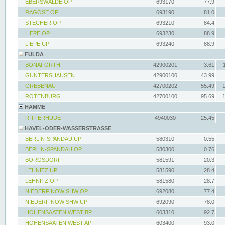
EBERSWALDE OP
693170
77.9
RAGÖSE OP
693190
81.0
STECHER OP
693210
84.4
LIEPE OP
693230
88.9
LIEPE UP
693240
88.9
FULDA
BONAFORTH
42900201
3.61
GUNTERSHAUSEN
42900100
43.99
GREBENAU
42700202
55.49
ROTENBURG
42700100
95.69
HAMME
RITTERHUDE
4940030
25.45
HAVEL-ODER-WASSERSTRASSE
BERLIN-SPANDAU UP
580310
0.55
BERLIN-SPANDAU OP
580300
0.76
BORGSDORF
581591
20.3
LEHNITZ UP
581590
28.4
LEHNITZ OP
581580
28.7
NIEDERFINOW SHW OP
692080
77.4
NIEDERFINOW SHW UP
692090
78.0
HOHENSAATEN WEST BP
603310
92.7
HOHENSAATEN WEST AP
603400
93.0