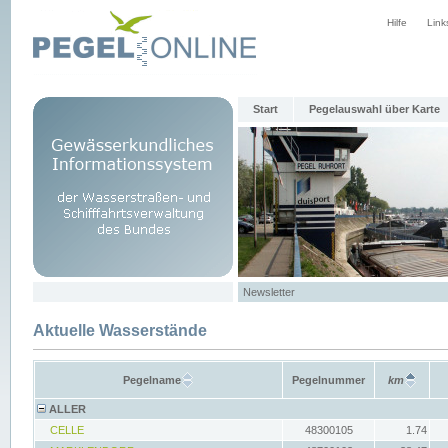
Hilfe
Link
Start
Pegelauswahl über Karte
Newsletter
Aktuelle Wasserstände
Pegelname
Pegelnummer
km
ALLER
CELLE
48300105
1.74