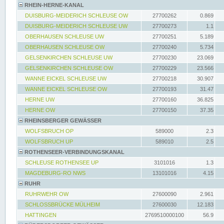
RHEIN-HERNE-KANAL
DUISBURG-MEIDERICH SCHLEUSE OW
27700262
0.869
DUISBURG-MEIDERICH SCHLEUSE UW
27700273
1.1
OBERHAUSEN SCHLEUSE UW
27700251
5.189
OBERHAUSEN SCHLEUSE OW
27700240
5.734
GELSENKIRCHEN SCHLEUSE UW
27700230
23.069
GELSENKIRCHEN SCHLEUSE OW
27700229
23.566
WANNE EICKEL SCHLEUSE UW
27700218
30.907
WANNE EICKEL SCHLEUSE OW
27700193
31.47
HERNE UW
27700160
36.825
HERNE OW
27700150
37.35
RHEINSBERGER GEWÄSSER
WOLFSBRUCH OP
589000
2.3
WOLFSBRUCH UP
589010
2.5
ROTHENSEER-VERBINDUNGSKANAL
SCHLEUSE ROTHENSEE UP
3101016
1.3
MAGDEBURG-RO NWS
13101016
4.15
RUHR
RUHRWEHR OW
27600090
2.961
SCHLOSSBRÜCKE MÜLHEIM
27600030
12.183
HATTINGEN
2769510000100
56.9