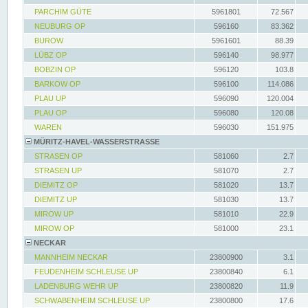
PARCHIM GÜTE
5961801
72.567
NEUBURG OP
596160
83.362
BUROW
5961601
88.39
LÜBZ OP
596140
98.977
BOBZIN OP
596120
103.8
BARKOW OP
596100
114.086
PLAU UP
596090
120.004
PLAU OP
596080
120.08
WAREN
596030
151.975
MÜRITZ-HAVEL-WASSERSTRASSE
STRASEN OP
581060
2.7
STRASEN UP
581070
2.7
DIEMITZ OP
581020
13.7
DIEMITZ UP
581030
13.7
MIROW UP
581010
22.9
MIROW OP
581000
23.1
NECKAR
MANNHEIM NECKAR
23800900
3.1
FEUDENHEIM SCHLEUSE UP
23800840
6.1
LADENBURG WEHR UP
23800820
11.9
SCHWABENHEIM SCHLEUSE UP
23800800
17.6