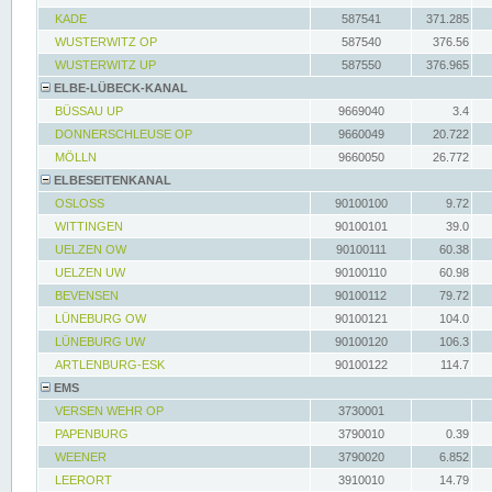
KADE
587541
371.285
WUSTERWITZ OP
587540
376.56
WUSTERWITZ UP
587550
376.965
ELBE-LÜBECK-KANAL
BÜSSAU UP
9669040
3.4
DONNERSCHLEUSE OP
9660049
20.722
MÖLLN
9660050
26.772
ELBESEITENKANAL
OSLOSS
90100100
9.72
WITTINGEN
90100101
39.0
UELZEN OW
90100111
60.38
UELZEN UW
90100110
60.98
BEVENSEN
90100112
79.72
LÜNEBURG OW
90100121
104.0
LÜNEBURG UW
90100120
106.3
ARTLENBURG-ESK
90100122
114.7
EMS
VERSEN WEHR OP
3730001
PAPENBURG
3790010
0.39
WEENER
3790020
6.852
LEERORT
3910010
14.79