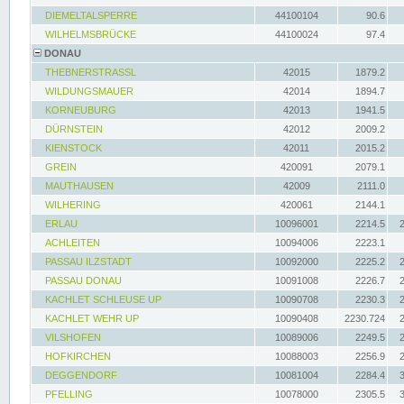
DIEMELTALSPERRE
44100104
90.6
WILHELMSBRÜCKE
44100024
97.4
DONAU
THEBNERSTRASSL
42015
1879.2
WILDUNGSMAUER
42014
1894.7
KORNEUBURG
42013
1941.5
DÜRNSTEIN
42012
2009.2
KIENSTOCK
42011
2015.2
GREIN
420091
2079.1
MAUTHAUSEN
42009
2111.0
WILHERING
420061
2144.1
ERLAU
10096001
2214.5
ACHLEITEN
10094006
2223.1
PASSAU ILZSTADT
10092000
2225.2
PASSAU DONAU
10091008
2226.7
KACHLET SCHLEUSE UP
10090708
2230.3
KACHLET WEHR UP
10090408
2230.724
VILSHOFEN
10089006
2249.5
HOFKIRCHEN
10088003
2256.9
DEGGENDORF
10081004
2284.4
PFELLING
10078000
2305.5