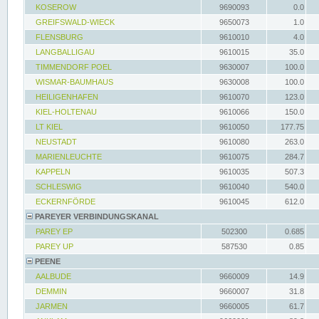
KOSEROW
9690093
0.0
GREIFSWALD-WIECK
9650073
1.0
FLENSBURG
9610010
4.0
LANGBALLIGAU
9610015
35.0
TIMMENDORF POEL
9630007
100.0
WISMAR-BAUMHAUS
9630008
100.0
HEILIGENHAFEN
9610070
123.0
KIEL-HOLTENAU
9610066
150.0
LT KIEL
9610050
177.75
NEUSTADT
9610080
263.0
MARIENLEUCHTE
9610075
284.7
KAPPELN
9610035
507.3
SCHLESWIG
9610040
540.0
ECKERNFÖRDE
9610045
612.0
PAREYER VERBINDUNGSKANAL
PAREY EP
502300
0.685
PAREY UP
587530
0.85
PEENE
AALBUDE
9660009
14.9
DEMMIN
9660007
31.8
JARMEN
9660005
61.7