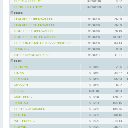
EDERTALSPERRE
42800310
49.2
SCHMITTLOTHEIM
42800309
74.5
EIDER
LEXFÄHRE OBERWASSER
9520020
26.09
LEXFÄHRE UNTERWASSER
9520030
26.09
NORDFELD OBERWASSER
9520040
78.19
NORDFELD UNTERWASSER
9520050
78.312
FRIEDRICHSTADT STRASSENBRÜCKE
9520060
83.14
TÖNNING
9520070
99.8
EIDER-SPERRWERK BP
9520081
110.1
ELBE
SCHÖNA
501010
2.05
PIRNA
501040
34.67
DRESDEN
501060
55.63
MEISSEN
501080
82.2
RIESA
501110
108.4
MÜHLBERG
501160
128.02
TORGAU
501261
154.15
PRETZSCH-MAUKEN
501330
184.45
ELSTER
501390
200.15
WITTENBERG
501420
214.14
COSWIG
501470
236.31