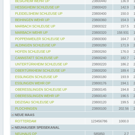
BESIGHEIM WEHR UP
23800440
136.9
HESSIGHEIM SCHLEUSE UP
23800420
142.9
PLEIDELSHEIM SCHLEUSE UP
23800400
150.0
BEIHINGEN WEHR UP
23800360
154.3
MARBACH SCHLEUSE UP
23800322
157.5
MARBACH WEHR UP
23800320
158.931
POPPENWEILER SCHLEUSE UP
23800300
164.7
ALDINGEN SCHLEUSE UP
23800280
171.9
HOFEN SCHLEUSE UP
23800260
176.0
CANNSTATT SCHLEUSE UP
23800240
182.7
UNTERTÜRKHEIM SCHLEUSE UP
23800220
186.2
OBERTÜRKHEIM SCHLEUSE UP
23800200
189.4
ESSLINGEN SCHLEUSE UP
23800180
193.9
ESSLINGEN WEHR OP
23800176
194.1
OBERESSLINGEN SCHLEUSE UP
23800145
194.8
OBERESSLINGEN WEHR UP
23800140
196.5
DEIZISAU SCHLEUSE UP
23800120
199.5
PLOCHINGEN
23800100
202.56
NEUE MAAS
ROTTERDAM
123456786
1000.0
NEUHAUSER SPEISEKANAL
NEUHAUS OP
585850
2.7