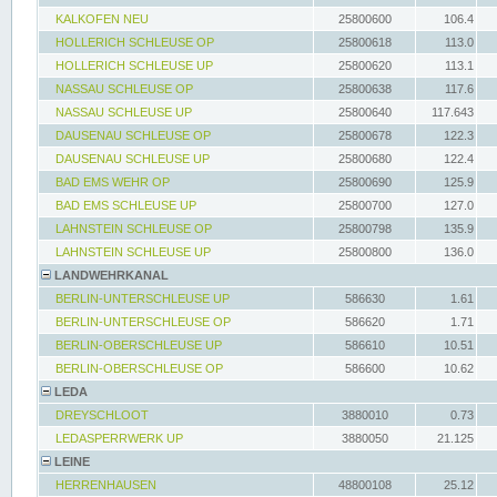
KALKOFEN NEU
25800600
106.4
HOLLERICH SCHLEUSE OP
25800618
113.0
HOLLERICH SCHLEUSE UP
25800620
113.1
NASSAU SCHLEUSE OP
25800638
117.6
NASSAU SCHLEUSE UP
25800640
117.643
DAUSENAU SCHLEUSE OP
25800678
122.3
DAUSENAU SCHLEUSE UP
25800680
122.4
BAD EMS WEHR OP
25800690
125.9
BAD EMS SCHLEUSE UP
25800700
127.0
LAHNSTEIN SCHLEUSE OP
25800798
135.9
LAHNSTEIN SCHLEUSE UP
25800800
136.0
LANDWEHRKANAL
BERLIN-UNTERSCHLEUSE UP
586630
1.61
BERLIN-UNTERSCHLEUSE OP
586620
1.71
BERLIN-OBERSCHLEUSE UP
586610
10.51
BERLIN-OBERSCHLEUSE OP
586600
10.62
LEDA
DREYSCHLOOT
3880010
0.73
LEDASPERRWERK UP
3880050
21.125
LEINE
HERRENHAUSEN
48800108
25.12