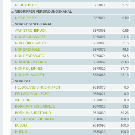
NEUHAUS UP
585860
2.77
NIEGRIPPER VERBINDUNGSKANAL
NIEGRIPP BP
587500
0.59
NORD-OSTSEE-KANAL
AWK STROHBRÜCK
5970069
0.89
NOK BRUNSBÜTTEL
5970091
2.116
NOK DÜKERSWISCH
5970085
21.5
NOK BREIHOLZ
5970075
48.5
NOK RENDSBURG
5970074
63.5
NOK KÖNIGSFÖRDE
5970067
79.63
NOK KIEL BINNEN
5979020
97.76
NOK KIEL AUSSEN
5650068
98.13
NORDSEE
HELGOLAND BINNENHAFEN
9510070
0.0
PELLWORM ANLEGER
9550021
0.0
WITTDÜN
9570010
0.0
BORKUM FISCHERBALJE
9340020
83.5
BORKUM SÜDSTRAND
9340030
89.23
HELGOLAND SÜDHAFEN
9510075
100.0
BÜSUM
9510095
100.0
HUSUM
9530020
100.0