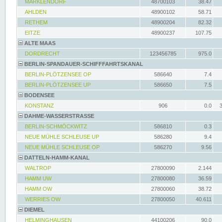
MARKLENDORF
48700103
38.47
AHLDEN
48900102
58.71
RETHEM
48900204
82.32
EITZE
48900237
107.75
ALTE MAAS
DORDRECHT
123456785
975.0
BERLIN-SPANDAUER-SCHIFFFAHRTSKANAL
BERLIN-PLÖTZENSEE OP
586640
7.4
BERLIN-PLÖTZENSEE UP
586650
7.5
BODENSEE
KONSTANZ
906
0.0
DAHME-WASSERSTRASSE
BERLIN-SCHMÖCKWITZ
586810
0.3
NEUE MÜHLE SCHLEUSE UP
586280
9.4
NEUE MÜHLE SCHLEUSE OP
586270
9.56
DATTELN-HAMM-KANAL
WALTROP
27800090
2.144
HAMM UW
27800080
36.59
HAMM OW
27800060
38.72
WERRIES OW
27800050
40.611
DIEMEL
HELMINGHAUSEN
44100206
90.0