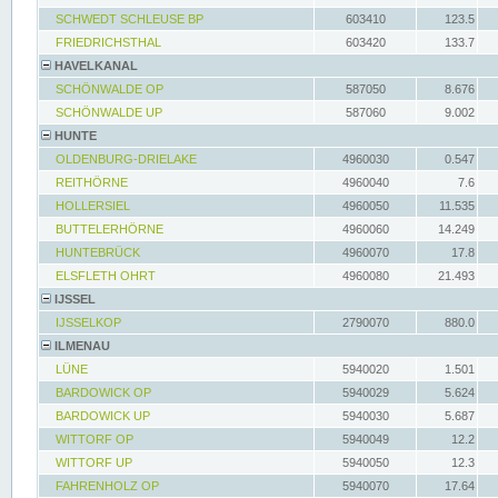
SCHWEDT SCHLEUSE BP
603410
123.5
FRIEDRICHSTHAL
603420
133.7
HAVELKANAL
SCHÖNWALDE OP
587050
8.676
SCHÖNWALDE UP
587060
9.002
HUNTE
OLDENBURG-DRIELAKE
4960030
0.547
REITHÖRNE
4960040
7.6
HOLLERSIEL
4960050
11.535
BUTTELERHÖRNE
4960060
14.249
HUNTEBRÜCK
4960070
17.8
ELSFLETH OHRT
4960080
21.493
IJSSEL
IJSSELKOP
2790070
880.0
ILMENAU
LÜNE
5940020
1.501
BARDOWICK OP
5940029
5.624
BARDOWICK UP
5940030
5.687
WITTORF OP
5940049
12.2
WITTORF UP
5940050
12.3
FAHRENHOLZ OP
5940070
17.64