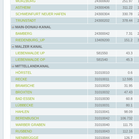
WÜRZBURG
24300600
251.97
ASTHEIM
24300406
311.22
SCHWEINFURT NEUER HAFEN
24300304
330.78
TRUNSTADT
24300202
378.44
MAIN-DONAU-KANAL
BAMBERG
24300042
7.31
RIEDENBURG_UP
13409200
151.2
MALZER KANAL
LIEBENWALDE UP
581550
43.3
LIEBENWALDE OP
581540
45.3
MITTELLANDKANAL
HÖRSTEL
31010010
0.6
RECKE
31010011
12.595
BRAMSCHE
31010020
31.95
BROXTEN
31010032
47.43
BAD ESSEN
31010030
60.8
LÜBBECKE
31010031
80.1
HAHLEN
31010041
98.09
BERENBUSCH
31010042
106.732
WARBER GRABEN
31010040
111.75
RUSBEND
31010043
112.16
NIENBRÜGGE
31010044
126.7