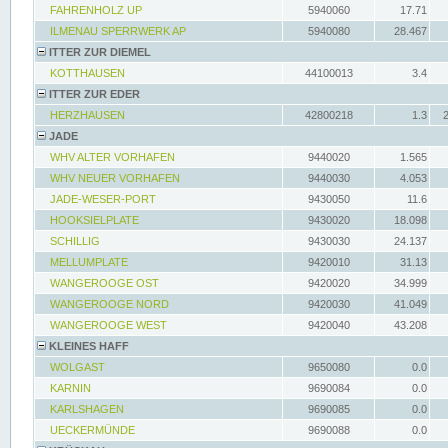
FAHRENHOLZ UP
5940060
17.71
ILMENAU SPERRWERK AP
5940080
28.467
ITTER ZUR DIEMEL
KOTTHAUSEN
44100013
3.4
ITTER ZUR EDER
HERZHAUSEN
42800218
1.3
JADE
WHV ALTER VORHAFEN
9440020
1.565
WHV NEUER VORHAFEN
9440030
4.053
JADE-WESER-PORT
9430050
11.6
HOOKSIELPLATE
9430020
18.098
SCHILLIG
9430030
24.137
MELLUMPLATE
9420010
31.13
WANGEROOGE OST
9420020
34.999
WANGEROOGE NORD
9420030
41.049
WANGEROOGE WEST
9420040
43.208
KLEINES HAFF
WOLGAST
9650080
0.0
KARNIN
9690084
0.0
KARLSHAGEN
9690085
0.0
UECKERMÜNDE
9690088
0.0