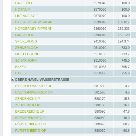
DAGEBÜLL
9570040
100.0
HÖRNUM
9570050
100.0
LIST AUF SYLT
9570070
100.0
EIDER-SPERRWERK AP
9530010
109.617
NORDERNEY RIFFGAT
9360010
159.333
LANGEOOG
9390010
182.129
SPIEKEROOG
9410010
194.374
ZEHNERLOCH
9510010
733.0
MITTELGRUND
9510132
733.7
SCHARHÖRN
9510060
745.0
BAKE A
9510063
755.7
BAKE Z
9510066
755.9
OBERE HAVEL-WASSERSTRASSE
BISCHOFSWERDER UP
581530
4.2
BISCHOFSWERDER OP
581520
4.5
ZEHDENICK UP
580170
15.8
ZEHDENICK OP
580160
16.1
BREDEREICHE UP
580090
47.6
BREDEREICHE OP
580080
48.0
FÜRSTENBERG UP
580070
60.7
FÜRSTENBERG OP
580060
60.8