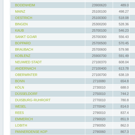
BODENHEIM
23900620
489.0
MAINZ
25100100
498.27
OESTRICH
25100300
518.08
BINGEN
25300200
528.36
KAUB
25700100
546.23
SANKT GOAR
25700300
556.43
BOPPARD
25700500
570.45
BRAUBACH
25700600
579.98
KOBLENZ
25900700
591.49
NEUWIED STADT
27100370
608.04
ANDERNACH
27100400
613.78
OBERWINTER
27100700
638.19
BONN
2710080
654.8
KÖLN
2730010
688.0
DÜSSELDORF
2750010
744.2
DUISBURG-RUHRORT
2770010
780.8
WESEL
2770040
814.0
REES
2790010
837.4
EMMERICH
2790020
851.9
LOBITH
2790050
862.0
PANNERDENSE KOP
2790060
867.3