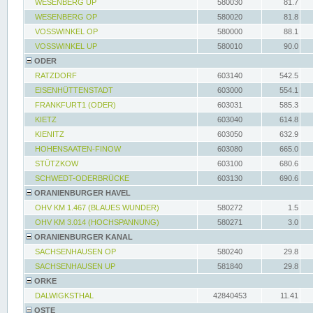
WESENBERG UP
580030
81.7
WESENBERG OP
580020
81.8
VOSSWINKEL OP
580000
88.1
VOSSWINKEL UP
580010
90.0
ODER
RATZDORF
603140
542.5
EISENHÜTTENSTADT
603000
554.1
FRANKFURT1 (ODER)
603031
585.3
KIETZ
603040
614.8
KIENITZ
603050
632.9
HOHENSAATEN-FINOW
603080
665.0
STÜTZKOW
603100
680.6
SCHWEDT-ODERBRÜCKE
603130
690.6
ORANIENBURGER HAVEL
OHV KM 1.467 (BLAUES WUNDER)
580272
1.5
OHV KM 3.014 (HOCHSPANNUNG)
580271
3.0
ORANIENBURGER KANAL
SACHSENHAUSEN OP
580240
29.8
SACHSENHAUSEN UP
581840
29.8
ORKE
DALWIGKSTHAL
42840453
11.41
OSTE