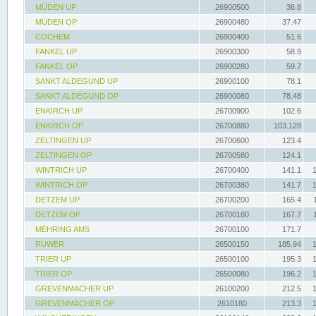
MÜDEN UP
26900500
36.8
MÜDEN OP
26900480
37.47
COCHEM
26900400
51.6
FANKEL UP
26900300
58.9
FANKEL OP
26900280
59.7
SANKT ALDEGUND UP
26900100
78.1
SANKT ALDEGUND OP
26900080
78.48
ENKIRCH UP
26700900
102.6
ENKIRCH OP
26700880
103.128
ZELTINGEN UP
26700600
123.4
ZELTINGEN OP
26700580
124.1
WINTRICH UP
26700400
141.1
WINTRICH OP
26700380
141.7
DETZEM UP
26700200
165.4
DETZEM OP
26700180
167.7
MEHRING AMS
26700100
171.7
RUWER
26500150
185.94
TRIER UP
26500100
195.3
TRIER OP
26500080
196.2
GREVENMACHER UP
26100200
212.5
GREVENMACHER OP
2610180
213.3