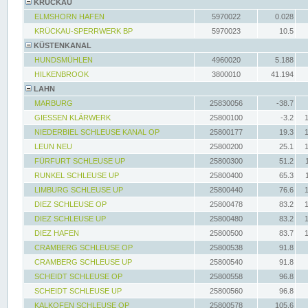
KRÜCKAU
ELMSHORN HAFEN
5970022
0.028
KRÜCKAU-SPERRWERK BP
5970023
10.5
KÜSTENKANAL
HUNDSMÜHLEN
4960020
5.188
HILKENBROOK
3800010
41.194
LAHN
MARBURG
25830056
-38.7
GIESSEN KLÄRWERK
25800100
-3.2
NIEDERBIEL SCHLEUSE KANAL OP
25800177
19.3
LEUN NEU
25800200
25.1
FÜRFURT SCHLEUSE UP
25800300
51.2
RUNKEL SCHLEUSE UP
25800400
65.3
LIMBURG SCHLEUSE UP
25800440
76.6
DIEZ SCHLEUSE OP
25800478
83.2
DIEZ SCHLEUSE UP
25800480
83.2
DIEZ HAFEN
25800500
83.7
CRAMBERG SCHLEUSE OP
25800538
91.8
CRAMBERG SCHLEUSE UP
25800540
91.8
SCHEIDT SCHLEUSE OP
25800558
96.8
SCHEIDT SCHLEUSE UP
25800560
96.8
KALKOFEN SCHLEUSE OP
25800578
105.6