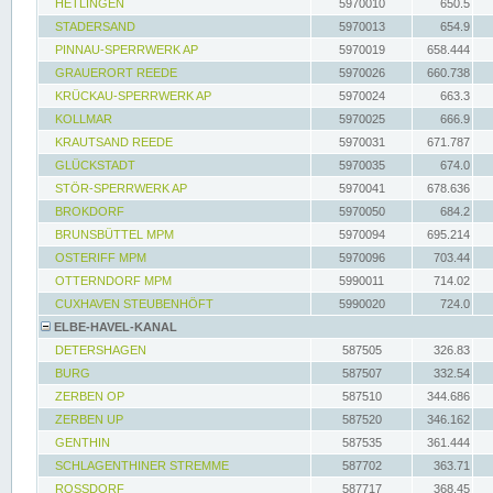
HETLINGEN
5970010
650.5
STADERSAND
5970013
654.9
PINNAU-SPERRWERK AP
5970019
658.444
GRAUERORT REEDE
5970026
660.738
KRÜCKAU-SPERRWERK AP
5970024
663.3
KOLLMAR
5970025
666.9
KRAUTSAND REEDE
5970031
671.787
GLÜCKSTADT
5970035
674.0
STÖR-SPERRWERK AP
5970041
678.636
BROKDORF
5970050
684.2
BRUNSBÜTTEL MPM
5970094
695.214
OSTERIFF MPM
5970096
703.44
OTTERNDORF MPM
5990011
714.02
CUXHAVEN STEUBENHÖFT
5990020
724.0
ELBE-HAVEL-KANAL
DETERSHAGEN
587505
326.83
BURG
587507
332.54
ZERBEN OP
587510
344.686
ZERBEN UP
587520
346.162
GENTHIN
587535
361.444
SCHLAGENTHINER STREMME
587702
363.71
ROSSDORF
587717
368.45