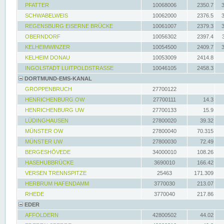
PFATTER
10068006
2350.7
SCHWABELWEIS
10062000
2376.5
REGENSBURG EISERNE BRÜCKE
10061007
2379.3
OBERNDORF
10056302
2397.4
KELHEIMWINZER
10054500
2409.7
KELHEIM DONAU
10053009
2414.8
INGOLSTADT LUITPOLDSTRASSE
10046105
2458.3
DORTMUND-EMS-KANAL
GROPPENBRUCH
27700122
HENRICHENBURG OW
27700111
14.3
HENRICHENBURG UW
27700133
15.9
LÜDINGHAUSEN
27800020
39.32
MÜNSTER OW
27800040
70.315
MÜNSTER UW
27800030
72.49
BERGESHÖVEDE
34000010
108.26
HASEHUBBRÜCKE
3690010
166.42
VERSEN TRENNSPITZE
25463
171.309
HERBRUM HAFENDAMM
3770030
213.07
RHEDE
3770040
217.86
EDER
AFFOLDERN
42800502
44.02