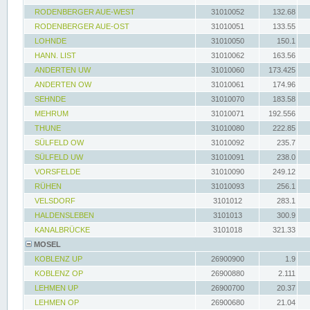
RODENBERGER AUE-WEST
31010052
132.68
RODENBERGER AUE-OST
31010051
133.55
LOHNDE
31010050
150.1
HANN. LIST
31010062
163.56
ANDERTEN UW
31010060
173.425
ANDERTEN OW
31010061
174.96
SEHNDE
31010070
183.58
MEHRUM
31010071
192.556
THUNE
31010080
222.85
SÜLFELD OW
31010092
235.7
SÜLFELD UW
31010091
238.0
VORSFELDE
31010090
249.12
RÜHEN
31010093
256.1
VELSDORF
3101012
283.1
HALDENSLEBEN
3101013
300.9
KANALBRÜCKE
3101018
321.33
MOSEL
KOBLENZ UP
26900900
1.9
KOBLENZ OP
26900880
2.111
LEHMEN UP
26900700
20.37
LEHMEN OP
26900680
21.04