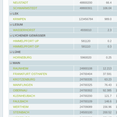
NEUSTADT
48800200
66.4
SCHWARMSTEDT
48800301
106.04
LEK
KRIMPEN
123456784
989.0
LESUM
WASSERHORST
4930010
2.3
LYCHENER GEWÄSSER
HIMMELPFORT UP
581120
0.2
HIMMELPFORT OP
581110
0.3
LÜHE
HORNEBURG
5960020
0.25
MAIN
RAUNHEIM
24900108
12.213
FRANKFURT OSTHAFEN
24700404
37.591
KROTZENBURG
24700335
63.23
MAINFLINGEN
24700325
76.43
OBERNAU
24700302
92.385
KLEINHEUBACH
24700200
121.7
FAULBACH
24700109
146.6
WERTHEIM
24709089
156.96
STEINBACH
24500100
200.52