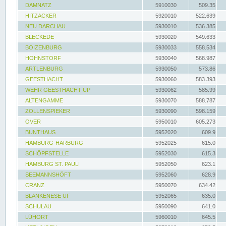
DAMNATZ
5910030
509.35
HITZACKER
5920010
522.639
NEU DARCHAU
5930010
536.385
BLECKEDE
5930020
549.633
BOIZENBURG
5930033
558.534
HOHNSTORF
5930040
568.987
ARTLENBURG
5930050
573.86
GEESTHACHT
5930060
583.393
WEHR GEESTHACHT UP
5930062
585.99
ALTENGAMME
5930070
588.787
ZOLLENSPIEKER
5930090
598.159
OVER
5950010
605.273
BUNTHAUS
5952020
609.9
HAMBURG-HARBURG
5952025
615.0
SCHÖPFSTELLE
5952030
615.3
HAMBURG ST. PAULI
5952050
623.1
SEEMANNSHÖFT
5952060
628.9
CRANZ
5950070
634.42
BLANKENESE UF
5952065
635.0
SCHULAU
5950090
641.0
LÜHORT
5960010
645.5