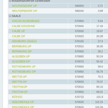
RÜDERSDORFER GEWÄSSER
WOLTERSDORF UP
586050
3.71
WOLTERSDORF OP
586040
3.89
SAALE
GROSS ROSENBURG
570950
9.64
CALBE GRIZEHNE
570940
17.43
CALBE UP
570930
19.67
CALBE OP
570920
20.08
NIENBURG (SAALE)
579100
27.9
BERNBURG UP
570910
36.05
BERNBURG OP
570900
36.2
ALSLEBEN UP
570880
50.24
ALSLEBEN OP
570870
50.42
ROTHENBURG UP
570860
58.6
ROTHENBURG OP
570850
58.78
WETTIN UP
570840
70.3
WETTIN OP
570830
70.47
TROTHA UP
570810
89.15
TROTHA OP
570800
89.22
RÖPZIG
570710
101.9
RISCHMÜHLE UP
570630
115.19
RISCHMÜHLE OP
570620
115.26