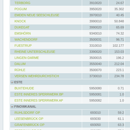
TERBORG
3910020
24.67
POGUM
3950020
35.302
EMDEN NEUE SEESCHLEUSE
3970010
40.45
KNOCK
3990010
50.848
DUKEGAT
3990020
65.69
EMSHÖRN
9340010
74.32
WACHENDORF
3500031
96.71
FUESTRUP
3310010
102.177
RHEINE UNTERSCHLEUSE
3390020
153.03
LINGEN-DARME
3500015
196.2
DALUM
3550040
212.04
RÜHLE
3500070
223.1
VERSEN WEHRDURCHSTICH
3730010
234.78
ESTE
BUXTEHUDE
5950080
0.71
ESTE INNERES SPERRWERK BP
5950081
1.0
ESTE INNERES SPERRWERK AP
5950082
1.0
FINOWKANAL
RUHLSDORF OP
693010
59.2
LEESENBRÜCK OP
693030
61.1
GRAFENBRÜCK OP
693050
63.3