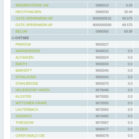
BREMERVÖRDE UW
5980010
0.03
HECHTHAUSEN
5980030
30.94
OSTE-SPERRWERK BP
9000000532
69.575
OSTE-SPERRWERK AP
9000000590
69.575
BELUM
5980060
69.89
OSTSEE
PREROW
9650027
WARNEMÜNDE
9640015
0.0
ALTHAGEN
9650024
0.0
BARTH
9650030
0.0
BARHÖFT
9650040
0.0
STRALSUND
9650043
0.0
STAHLBRODE
9650070
0.0
NEUENDORF HAFEN
9670046
0.0
KLOSTER
9670050
0.0
WITTOWER FÄHRE
9670055
0.0
LAUTERBACH
9670063
0.0
SASSNITZ
9670065
0.0
THIESSOW
9670067
0.0
RUDEN
9690077
0.0
GREIFSWALD OIE
9690078
0.0