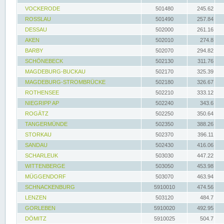
VOCKERODE
501480
245.62
ROSSLAU
501490
257.84
DESSAU
502000
261.16
AKEN
502010
274.8
BARBY
502070
294.82
SCHÖNEBECK
502130
311.76
MAGDEBURG-BUCKAU
502170
325.39
MAGDEBURG-STROMBRÜCKE
502180
326.67
ROTHENSEE
502210
333.12
NIEGRIPP AP
502240
343.6
ROGÄTZ
502250
350.64
TANGERMÜNDE
502350
388.26
STORKAU
502370
396.11
SANDAU
502430
416.06
SCHARLEUK
503030
447.22
WITTENBERGE
503050
453.98
MÜGGENDORF
503070
463.94
SCHNACKENBURG
5910010
474.56
LENZEN
503120
484.7
GORLEBEN
5910020
492.95
DÖMITZ
5910025
504.7