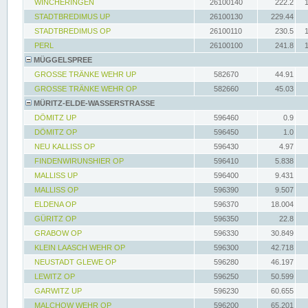
WINCHERINGEN
26100140
222.2
STADTBREDIMUS UP
26100130
229.44
STADTBREDIMUS OP
26100110
230.5
PERL
26100100
241.8
MÜGGELSPREE
GROSSE TRÄNKE WEHR UP
582670
44.91
GROSSE TRÄNKE WEHR OP
582660
45.03
MÜRITZ-ELDE-WASSERSTRASSE
DÖMITZ UP
596460
0.9
DÖMITZ OP
596450
1.0
NEU KALLISS OP
596430
4.97
FINDENWIRUNSHIER OP
596410
5.838
MALLISS UP
596400
9.431
MALLISS OP
596390
9.507
ELDENA OP
596370
18.004
GÜRITZ OP
596350
22.8
GRABOW OP
596330
30.849
KLEIN LAASCH WEHR OP
596300
42.718
NEUSTADT GLEWE OP
596280
46.197
LEWITZ OP
596250
50.599
GARWITZ UP
596230
60.655
MALCHOW WEHR OP
596200
65.201