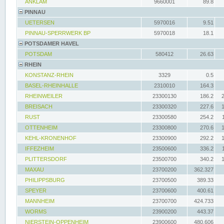
ANKLAM
9660001
89.8
PINNAU
UETERSEN
5970016
9.51
PINNAU-SPERRWERK BP
5970018
18.1
POTSDAMER HAVEL
POTSDAM
580412
26.63
RHEIN
KONSTANZ-RHEIN
3329
0.5
BASEL-RHEINHALLE
2310010
164.3
RHEINWEILER
23300130
186.2
BREISACH
23300320
227.6
RUST
23300580
254.2
OTTENHEIM
23300800
270.6
KEHL-KRONENHOF
23300900
292.2
IFFEZHEIM
23500600
336.2
PLITTERSDORF
23500700
340.2
MAXAU
23700200
362.327
PHILIPPSBURG
23700500
389.33
SPEYER
23700600
400.61
MANNHEIM
23700700
424.733
WORMS
23900200
443.37
NIERSTEIN-OPPENHEIM
23900600
480.606