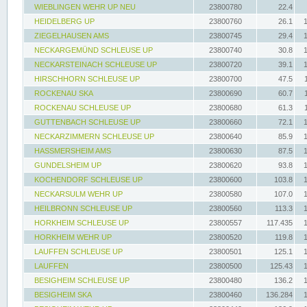
WIEBLINGEN WEHR UP NEU
23800780
22.4
HEIDELBERG UP
23800760
26.1
ZIEGELHAUSEN AMS
23800745
29.4
NECKARGEMÜND SCHLEUSE UP
23800740
30.8
NECKARSTEINACH SCHLEUSE UP
23800720
39.1
HIRSCHHORN SCHLEUSE UP
23800700
47.5
ROCKENAU SKA
23800690
60.7
ROCKENAU SCHLEUSE UP
23800680
61.3
GUTTENBACH SCHLEUSE UP
23800660
72.1
NECKARZIMMERN SCHLEUSE UP
23800640
85.9
HASSMERSHEIM AMS
23800630
87.5
GUNDELSHEIM UP
23800620
93.8
KOCHENDORF SCHLEUSE UP
23800600
103.8
NECKARSULM WEHR UP
23800580
107.0
HEILBRONN SCHLEUSE UP
23800560
113.3
HORKHEIM SCHLEUSE UP
23800557
117.435
HORKHEIM WEHR UP
23800520
119.8
LAUFFEN SCHLEUSE UP
23800501
125.1
LAUFFEN
23800500
125.43
BESIGHEIM SCHLEUSE UP
23800480
136.2
BESIGHEIM SKA
23800460
136.284