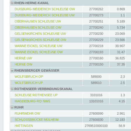
RHEIN-HERNE-KANAL
DUISBURG-MEIDERICH SCHLEUSE OW
27700262
0.869
DUISBURG-MEIDERICH SCHLEUSE UW
27700273
1.1
OBERHAUSEN SCHLEUSE UW
27700251
5.189
OBERHAUSEN SCHLEUSE OW
27700240
5.734
GELSENKIRCHEN SCHLEUSE UW
27700230
23.069
GELSENKIRCHEN SCHLEUSE OW
27700229
23.566
WANNE EICKEL SCHLEUSE UW
27700218
30.907
WANNE EICKEL SCHLEUSE OW
27700193
31.47
HERNE UW
27700160
36.825
HERNE OW
27700150
37.35
RHEINSBERGER GEWÄSSER
WOLFSBRUCH OP
589000
2.3
WOLFSBRUCH UP
589010
2.5
ROTHENSEER-VERBINDUNGSKANAL
SCHLEUSE ROTHENSEE UP
3101016
1.3
MAGDEBURG-RO NWS
13101016
4.15
RUHR
RUHRWEHR OW
27600090
2.961
SCHLOSSBRÜCKE MÜLHEIM
27600030
12.183
HATTINGEN
2769510000100
56.9