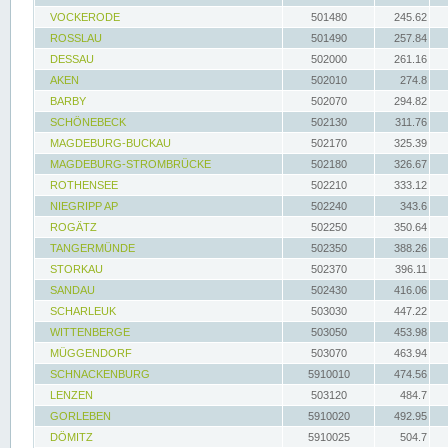
VOCKERODE
501480
245.62
ROSSLAU
501490
257.84
DESSAU
502000
261.16
AKEN
502010
274.8
BARBY
502070
294.82
SCHÖNEBECK
502130
311.76
MAGDEBURG-BUCKAU
502170
325.39
MAGDEBURG-STROMBRÜCKE
502180
326.67
ROTHENSEE
502210
333.12
NIEGRIPP AP
502240
343.6
ROGÄTZ
502250
350.64
TANGERMÜNDE
502350
388.26
STORKAU
502370
396.11
SANDAU
502430
416.06
SCHARLEUK
503030
447.22
WITTENBERGE
503050
453.98
MÜGGENDORF
503070
463.94
SCHNACKENBURG
5910010
474.56
LENZEN
503120
484.7
GORLEBEN
5910020
492.95
DÖMITZ
5910025
504.7