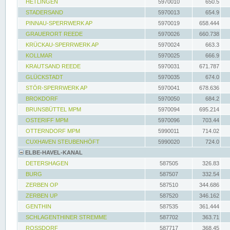
HETLINGEN
5970010
650.5
STADERSAND
5970013
654.9
PINNAU-SPERRWERK AP
5970019
658.444
GRAUERORT REEDE
5970026
660.738
KRÜCKAU-SPERRWERK AP
5970024
663.3
KOLLMAR
5970025
666.9
KRAUTSAND REEDE
5970031
671.787
GLÜCKSTADT
5970035
674.0
STÖR-SPERRWERK AP
5970041
678.636
BROKDORF
5970050
684.2
BRUNSBÜTTEL MPM
5970094
695.214
OSTERIFF MPM
5970096
703.44
OTTERNDORF MPM
5990011
714.02
CUXHAVEN STEUBENHÖFT
5990020
724.0
ELBE-HAVEL-KANAL
DETERSHAGEN
587505
326.83
BURG
587507
332.54
ZERBEN OP
587510
344.686
ZERBEN UP
587520
346.162
GENTHIN
587535
361.444
SCHLAGENTHINER STREMME
587702
363.71
ROSSDORF
587717
368.45