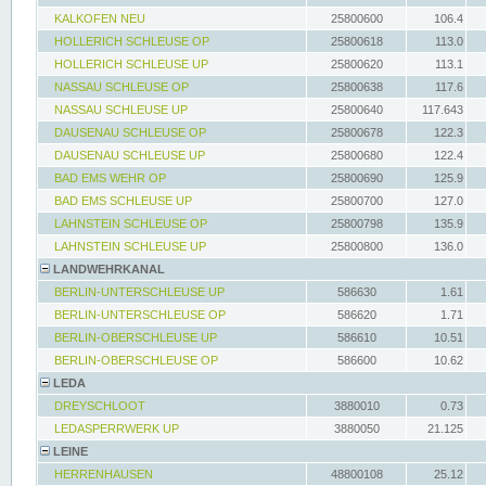
KALKOFEN NEU
25800600
106.4
HOLLERICH SCHLEUSE OP
25800618
113.0
HOLLERICH SCHLEUSE UP
25800620
113.1
NASSAU SCHLEUSE OP
25800638
117.6
NASSAU SCHLEUSE UP
25800640
117.643
DAUSENAU SCHLEUSE OP
25800678
122.3
DAUSENAU SCHLEUSE UP
25800680
122.4
BAD EMS WEHR OP
25800690
125.9
BAD EMS SCHLEUSE UP
25800700
127.0
LAHNSTEIN SCHLEUSE OP
25800798
135.9
LAHNSTEIN SCHLEUSE UP
25800800
136.0
LANDWEHRKANAL
BERLIN-UNTERSCHLEUSE UP
586630
1.61
BERLIN-UNTERSCHLEUSE OP
586620
1.71
BERLIN-OBERSCHLEUSE UP
586610
10.51
BERLIN-OBERSCHLEUSE OP
586600
10.62
LEDA
DREYSCHLOOT
3880010
0.73
LEDASPERRWERK UP
3880050
21.125
LEINE
HERRENHAUSEN
48800108
25.12