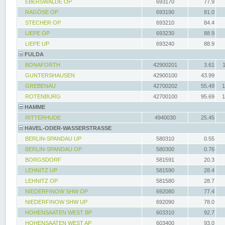
EBERSWALDE OP
693170
77.9
RAGÖSE OP
693190
81.0
STECHER OP
693210
84.4
LIEPE OP
693230
88.9
LIEPE UP
693240
88.9
FULDA
BONAFORTH
42900201
3.61
GUNTERSHAUSEN
42900100
43.99
GREBENAU
42700202
55.49
1
ROTENBURG
42700100
95.69
1
HAMME
RITTERHUDE
4940030
25.45
HAVEL-ODER-WASSERSTRASSE
BERLIN-SPANDAU UP
580310
0.55
BERLIN-SPANDAU OP
580300
0.76
BORGSDORF
581591
20.3
LEHNITZ UP
581590
28.4
LEHNITZ OP
581580
28.7
NIEDERFINOW SHW OP
692080
77.4
NIEDERFINOW SHW UP
692090
78.0
HOHENSAATEN WEST BP
603310
92.7
HOHENSAATEN WEST AP
603400
93.0