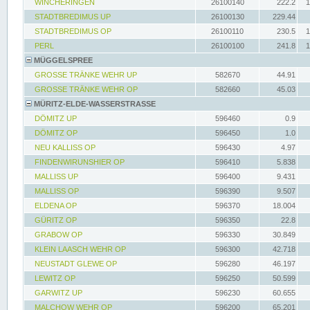
WINCHERINGEN
26100140
222.2
1
STADTBREDIMUS UP
26100130
229.44
STADTBREDIMUS OP
26100110
230.5
1
PERL
26100100
241.8
1
MÜGGELSPREE
GROSSE TRÄNKE WEHR UP
582670
44.91
GROSSE TRÄNKE WEHR OP
582660
45.03
MÜRITZ-ELDE-WASSERSTRASSE
DÖMITZ UP
596460
0.9
DÖMITZ OP
596450
1.0
NEU KALLISS OP
596430
4.97
FINDENWIRUNSHIER OP
596410
5.838
MALLISS UP
596400
9.431
MALLISS OP
596390
9.507
ELDENA OP
596370
18.004
GÜRITZ OP
596350
22.8
GRABOW OP
596330
30.849
KLEIN LAASCH WEHR OP
596300
42.718
NEUSTADT GLEWE OP
596280
46.197
LEWITZ OP
596250
50.599
GARWITZ UP
596230
60.655
MALCHOW WEHR OP
596200
65.201