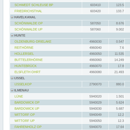
SCHWEDT SCHLEUSE BP
603410
123.5
FRIEDRICHSTHAL
603420
133.7
HAVELKANAL
SCHÖNWALDE OP
587050
8.676
SCHÖNWALDE UP
587060
9.002
HUNTE
OLDENBURG-DRIELAKE
4960030
0.547
REITHÖRNE
4960040
7.6
HOLLERSIEL
4960050
11.535
BUTTELERHÖRNE
4960060
14.249
HUNTEBRÜCK
4960070
17.8
ELSFLETH OHRT
4960080
21.493
IJSSEL
IJSSELKOP
2790070
880.0
ILMENAU
LÜNE
5940020
1.501
BARDOWICK OP
5940029
5.624
BARDOWICK UP
5940030
5.687
WITTORF OP
5940049
12.2
WITTORF UP
5940050
12.3
FAHRENHOLZ OP
5940070
17.64