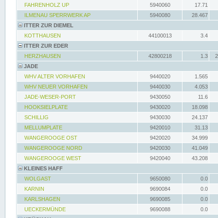
FAHRENHOLZ UP
5940060
17.71
ILMENAU SPERRWERK AP
5940080
28.467
ITTER ZUR DIEMEL
KOTTHAUSEN
44100013
3.4
ITTER ZUR EDER
HERZHAUSEN
42800218
1.3
2
JADE
WHV ALTER VORHAFEN
9440020
1.565
WHV NEUER VORHAFEN
9440030
4.053
JADE-WESER-PORT
9430050
11.6
HOOKSIELPLATE
9430020
18.098
SCHILLIG
9430030
24.137
MELLUMPLATE
9420010
31.13
WANGEROOGE OST
9420020
34.999
WANGEROOGE NORD
9420030
41.049
WANGEROOGE WEST
9420040
43.208
KLEINES HAFF
WOLGAST
9650080
0.0
KARNIN
9690084
0.0
KARLSHAGEN
9690085
0.0
UECKERMÜNDE
9690088
0.0