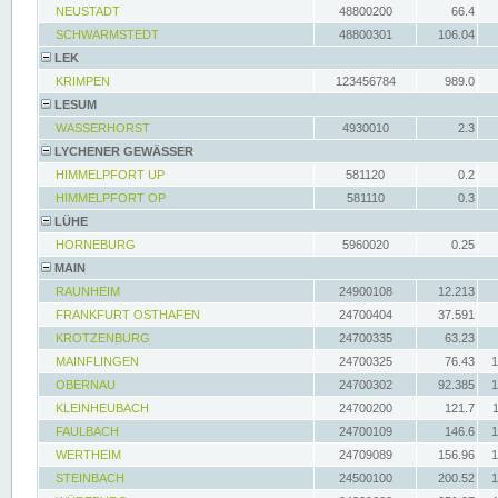
NEUSTADT
48800200
66.4
SCHWARMSTEDT
48800301
106.04
LEK
KRIMPEN
123456784
989.0
LESUM
WASSERHORST
4930010
2.3
LYCHENER GEWÄSSER
HIMMELPFORT UP
581120
0.2
HIMMELPFORT OP
581110
0.3
LÜHE
HORNEBURG
5960020
0.25
MAIN
RAUNHEIM
24900108
12.213
FRANKFURT OSTHAFEN
24700404
37.591
KROTZENBURG
24700335
63.23
MAINFLINGEN
24700325
76.43
1
OBERNAU
24700302
92.385
1
KLEINHEUBACH
24700200
121.7
FAULBACH
24700109
146.6
1
WERTHEIM
24709089
156.96
1
STEINBACH
24500100
200.52
1