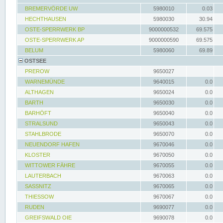
BREMERVÖRDE UW
5980010
0.03
HECHTHAUSEN
5980030
30.94
OSTE-SPERRWERK BP
9000000532
69.575
OSTE-SPERRWERK AP
9000000590
69.575
BELUM
5980060
69.89
OSTSEE
PREROW
9650027
WARNEMÜNDE
9640015
0.0
ALTHAGEN
9650024
0.0
BARTH
9650030
0.0
BARHÖFT
9650040
0.0
STRALSUND
9650043
0.0
STAHLBRODE
9650070
0.0
NEUENDORF HAFEN
9670046
0.0
KLOSTER
9670050
0.0
WITTOWER FÄHRE
9670055
0.0
LAUTERBACH
9670063
0.0
SASSNITZ
9670065
0.0
THIESSOW
9670067
0.0
RUDEN
9690077
0.0
GREIFSWALD OIE
9690078
0.0