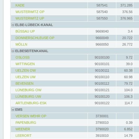
KADE
587541
371.285
WUSTERWITZ OP
587540
376.56
WUSTERWITZ UP
587550
376.965
ELBE-LÜBECK-KANAL
BÜSSAU UP
9669040
3.4
DONNERSCHLEUSE OP
9660049
20.722
MÖLLN
9660050
26.772
ELBESEITENKANAL
OSLOSS
90100100
9.72
WITTINGEN
90100101
39.0
UELZEN OW
90100111
60.38
UELZEN UW
90100110
60.98
BEVENSEN
90100112
79.72
LÜNEBURG OW
90100121
104.0
LÜNEBURG UW
90100120
106.3
ARTLENBURG-ESK
90100122
114.7
EMS
VERSEN WEHR OP
3730001
PAPENBURG
3790010
0.39
WEENER
3790020
6.852
LEERORT
3910010
14.79