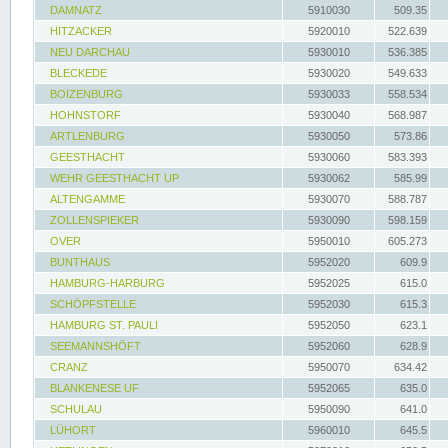
DAMNATZ
5910030
509.35
HITZACKER
5920010
522.639
NEU DARCHAU
5930010
536.385
BLECKEDE
5930020
549.633
BOIZENBURG
5930033
558.534
HOHNSTORF
5930040
568.987
ARTLENBURG
5930050
573.86
GEESTHACHT
5930060
583.393
WEHR GEESTHACHT UP
5930062
585.99
ALTENGAMME
5930070
588.787
ZOLLENSPIEKER
5930090
598.159
OVER
5950010
605.273
BUNTHAUS
5952020
609.9
HAMBURG-HARBURG
5952025
615.0
SCHÖPFSTELLE
5952030
615.3
HAMBURG ST. PAULI
5952050
623.1
SEEMANNSHÖFT
5952060
628.9
CRANZ
5950070
634.42
BLANKENESE UF
5952065
635.0
SCHULAU
5950090
641.0
LÜHORT
5960010
645.5