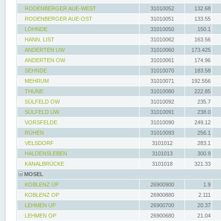
RODENBERGER AUE-WEST
31010052
132.68
RODENBERGER AUE-OST
31010051
133.55
LOHNDE
31010050
150.1
HANN. LIST
31010062
163.56
ANDERTEN UW
31010060
173.425
ANDERTEN OW
31010061
174.96
SEHNDE
31010070
183.58
MEHRUM
31010071
192.556
THUNE
31010080
222.85
SÜLFELD OW
31010092
235.7
SÜLFELD UW
31010091
238.0
VORSFELDE
31010090
249.12
RÜHEN
31010093
256.1
VELSDORF
3101012
283.1
HALDENSLEBEN
3101013
300.9
KANALBRÜCKE
3101018
321.33
MOSEL
KOBLENZ UP
26900900
1.9
KOBLENZ OP
26900880
2.111
LEHMEN UP
26900700
20.37
LEHMEN OP
26900680
21.04