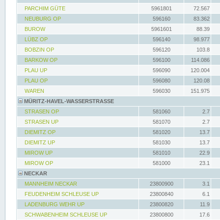
PARCHIM GÜTE
5961801
72.567
NEUBURG OP
596160
83.362
BUROW
5961601
88.39
LÜBZ OP
596140
98.977
BOBZIN OP
596120
103.8
BARKOW OP
596100
114.086
PLAU UP
596090
120.004
PLAU OP
596080
120.08
WAREN
596030
151.975
MÜRITZ-HAVEL-WASSERSTRASSE
STRASEN OP
581060
2.7
STRASEN UP
581070
2.7
DIEMITZ OP
581020
13.7
DIEMITZ UP
581030
13.7
MIROW UP
581010
22.9
MIROW OP
581000
23.1
NECKAR
MANNHEIM NECKAR
23800900
3.1
FEUDENHEIM SCHLEUSE UP
23800840
6.1
LADENBURG WEHR UP
23800820
11.9
SCHWABENHEIM SCHLEUSE UP
23800800
17.6