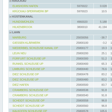
KRÜCKAU
ELMSHORN HAFEN
5970022
0.028
KRÜCKAU-SPERRWERK BP
5970023
10.5
KÜSTENKANAL
HUNDSMÜHLEN
4960020
5.188
HILKENBROOK
3800010
41.194
LAHN
MARBURG
25830056
-38.7
GIESSEN KLÄRWERK
25800100
-3.2
1
NIEDERBIEL SCHLEUSE KANAL OP
25800177
19.3
1
LEUN NEU
25800200
25.1
1
FÜRFURT SCHLEUSE UP
25800300
51.2
RUNKEL SCHLEUSE UP
25800400
65.3
LIMBURG SCHLEUSE UP
25800440
76.6
1
DIEZ SCHLEUSE OP
25800478
83.2
1
DIEZ SCHLEUSE UP
25800480
83.2
1
DIEZ HAFEN
25800500
83.7
1
CRAMBERG SCHLEUSE OP
25800538
91.8
CRAMBERG SCHLEUSE UP
25800540
91.8
SCHEIDT SCHLEUSE OP
25800558
96.8
SCHEIDT SCHLEUSE UP
25800560
96.8
KALKOFEN SCHLEUSE OP
25800578
105.6