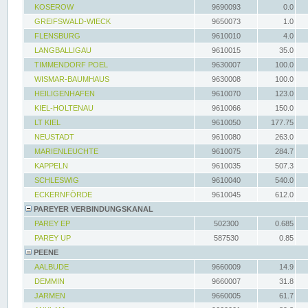
KOSEROW
9690093
0.0
GREIFSWALD-WIECK
9650073
1.0
FLENSBURG
9610010
4.0
LANGBALLIGAU
9610015
35.0
TIMMENDORF POEL
9630007
100.0
WISMAR-BAUMHAUS
9630008
100.0
HEILIGENHAFEN
9610070
123.0
KIEL-HOLTENAU
9610066
150.0
LT KIEL
9610050
177.75
NEUSTADT
9610080
263.0
MARIENLEUCHTE
9610075
284.7
KAPPELN
9610035
507.3
SCHLESWIG
9610040
540.0
ECKERNFÖRDE
9610045
612.0
PAREYER VERBINDUNGSKANAL
PAREY EP
502300
0.685
PAREY UP
587530
0.85
PEENE
AALBUDE
9660009
14.9
DEMMIN
9660007
31.8
JARMEN
9660005
61.7