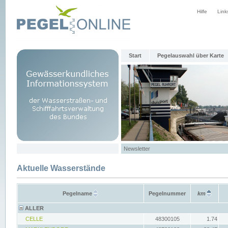
Hilfe
Link
Start
Pegelauswahl über Karte
Newsletter
Aktuelle Wasserstände
Pegelname
Pegelnummer
km
ALLER
CELLE
48300105
1.74