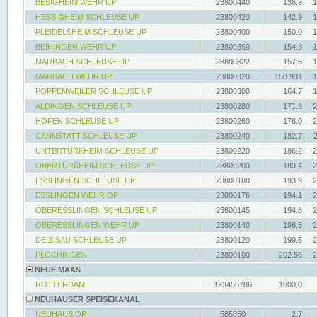
BESIGHEIM WEHR UP
23800440
136.9
1
HESSIGHEIM SCHLEUSE UP
23800420
142.9
1
PLEIDELSHEIM SCHLEUSE UP
23800400
150.0
1
BEIHINGEN WEHR UP
23800360
154.3
1
MARBACH SCHLEUSE UP
23800322
157.5
1
MARBACH WEHR UP
23800320
158.931
1
POPPENWEILER SCHLEUSE UP
23800300
164.7
1
ALDINGEN SCHLEUSE UP
23800280
171.9
2
HOFEN SCHLEUSE UP
23800260
176.0
2
CANNSTATT SCHLEUSE UP
23800240
182.7
UNTERTÜRKHEIM SCHLEUSE UP
23800220
186.2
2
OBERTÜRKHEIM SCHLEUSE UP
23800200
189.4
2
ESSLINGEN SCHLEUSE UP
23800180
193.9
2
ESSLINGEN WEHR OP
23800176
194.1
2
OBERESSLINGEN SCHLEUSE UP
23800145
194.8
2
OBERESSLINGEN WEHR UP
23800140
196.5
2
DEIZISAU SCHLEUSE UP
23800120
199.5
2
PLOCHINGEN
23800100
202.56
2
NEUE MAAS
ROTTERDAM
123456786
1000.0
NEUHAUSER SPEISEKANAL
NEUHAUS OP
585850
2.7