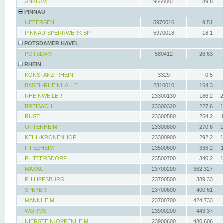
ANKLAM
9660001
89.8
PINNAU
UETERSEN
5970016
9.51
PINNAU-SPERRWERK BP
5970018
18.1
POTSDAMER HAVEL
POTSDAM
580412
26.63
RHEIN
KONSTANZ-RHEIN
3329
0.5
BASEL-RHEINHALLE
2310010
164.3
RHEINWEILER
23300130
186.2
2
BREISACH
23300320
227.6
1
RUST
23300580
254.2
OTTENHEIM
23300800
270.6
1
KEHL-KRONENHOF
23300900
292.2
1
IFFEZHEIM
23500600
336.2
PLITTERSDORF
23500700
340.2
1
MAXAU
23700200
362.327
PHILIPPSBURG
23700500
389.33
SPEYER
23700600
400.61
MANNHEIM
23700700
424.733
WORMS
23900200
443.37
NIERSTEIN-OPPENHEIM
23900600
480.606