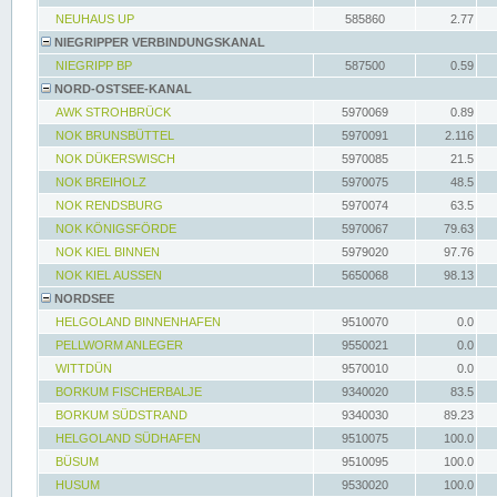
NEUHAUS UP
585860
2.77
NIEGRIPPER VERBINDUNGSKANAL
NIEGRIPP BP
587500
0.59
NORD-OSTSEE-KANAL
AWK STROHBRÜCK
5970069
0.89
NOK BRUNSBÜTTEL
5970091
2.116
NOK DÜKERSWISCH
5970085
21.5
NOK BREIHOLZ
5970075
48.5
NOK RENDSBURG
5970074
63.5
NOK KÖNIGSFÖRDE
5970067
79.63
NOK KIEL BINNEN
5979020
97.76
NOK KIEL AUSSEN
5650068
98.13
NORDSEE
HELGOLAND BINNENHAFEN
9510070
0.0
PELLWORM ANLEGER
9550021
0.0
WITTDÜN
9570010
0.0
BORKUM FISCHERBALJE
9340020
83.5
BORKUM SÜDSTRAND
9340030
89.23
HELGOLAND SÜDHAFEN
9510075
100.0
BÜSUM
9510095
100.0
HUSUM
9530020
100.0