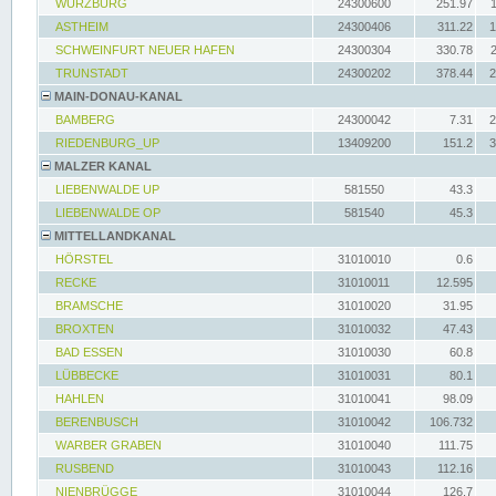
WÜRZBURG
24300600
251.97
ASTHEIM
24300406
311.22
1
SCHWEINFURT NEUER HAFEN
24300304
330.78
TRUNSTADT
24300202
378.44
2
MAIN-DONAU-KANAL
BAMBERG
24300042
7.31
2
RIEDENBURG_UP
13409200
151.2
3
MALZER KANAL
LIEBENWALDE UP
581550
43.3
LIEBENWALDE OP
581540
45.3
MITTELLANDKANAL
HÖRSTEL
31010010
0.6
RECKE
31010011
12.595
BRAMSCHE
31010020
31.95
BROXTEN
31010032
47.43
BAD ESSEN
31010030
60.8
LÜBBECKE
31010031
80.1
HAHLEN
31010041
98.09
BERENBUSCH
31010042
106.732
WARBER GRABEN
31010040
111.75
RUSBEND
31010043
112.16
NIENBRÜGGE
31010044
126.7