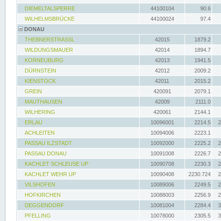
DIEMELTALSPERRE
44100104
90.6
WILHELMSBRÜCKE
44100024
97.4
DONAU
THEBNERSTRASSL
42015
1879.2
WILDUNGSMAUER
42014
1894.7
KORNEUBURG
42013
1941.5
DÜRNSTEIN
42012
2009.2
KIENSTOCK
42011
2015.2
GREIN
420091
2079.1
MAUTHAUSEN
42009
2111.0
WILHERING
420061
2144.1
ERLAU
10096001
2214.5
2
ACHLEITEN
10094006
2223.1
PASSAU ILZSTADT
10092000
2225.2
2
PASSAU DONAU
10091008
2226.7
2
KACHLET SCHLEUSE UP
10090708
2230.3
2
KACHLET WEHR UP
10090408
2230.724
2
VILSHOFEN
10089006
2249.5
2
HOFKIRCHEN
10088003
2256.9
2
DEGGENDORF
10081004
2284.4
3
PFELLING
10078000
2305.5
3