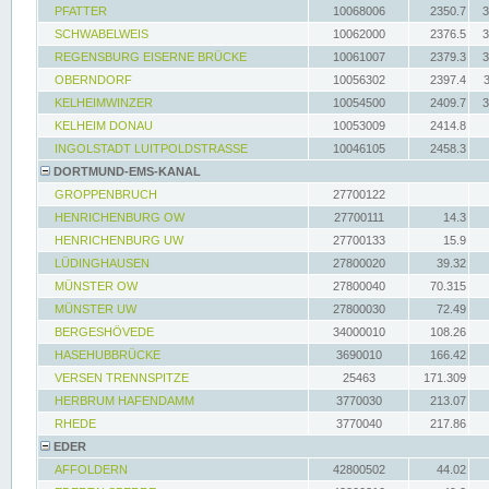
PFATTER
10068006
2350.7
3
SCHWABELWEIS
10062000
2376.5
3
REGENSBURG EISERNE BRÜCKE
10061007
2379.3
3
OBERNDORF
10056302
2397.4
KELHEIMWINZER
10054500
2409.7
3
KELHEIM DONAU
10053009
2414.8
INGOLSTADT LUITPOLDSTRASSE
10046105
2458.3
DORTMUND-EMS-KANAL
GROPPENBRUCH
27700122
HENRICHENBURG OW
27700111
14.3
HENRICHENBURG UW
27700133
15.9
LÜDINGHAUSEN
27800020
39.32
MÜNSTER OW
27800040
70.315
MÜNSTER UW
27800030
72.49
BERGESHÖVEDE
34000010
108.26
HASEHUBBRÜCKE
3690010
166.42
VERSEN TRENNSPITZE
25463
171.309
HERBRUM HAFENDAMM
3770030
213.07
RHEDE
3770040
217.86
EDER
AFFOLDERN
42800502
44.02