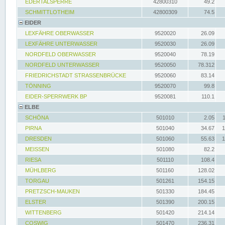
EDERTALSPERRE
42800310
49.2
SCHMITTLOTHEIM
42800309
74.5
EIDER
LEXFÄHRE OBERWASSER
9520020
26.09
LEXFÄHRE UNTERWASSER
9520030
26.09
NORDFELD OBERWASSER
9520040
78.19
NORDFELD UNTERWASSER
9520050
78.312
FRIEDRICHSTADT STRASSENBRÜCKE
9520060
83.14
TÖNNING
9520070
99.8
EIDER-SPERRWERK BP
9520081
110.1
ELBE
SCHÖNA
501010
2.05
PIRNA
501040
34.67
1
DRESDEN
501060
55.63
1
MEISSEN
501080
82.2
RIESA
501110
108.4
MÜHLBERG
501160
128.02
TORGAU
501261
154.15
PRETZSCH-MAUKEN
501330
184.45
ELSTER
501390
200.15
WITTENBERG
501420
214.14
COSWIG
501470
236.31