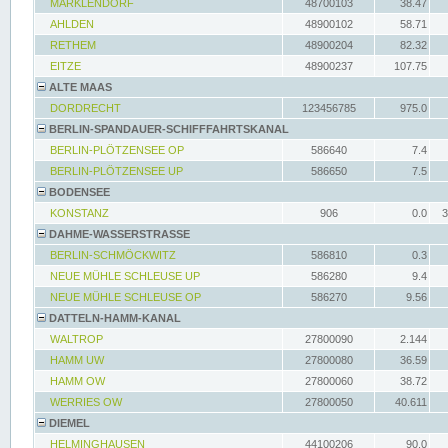
MARKLENDORF
48700103
38.47
AHLDEN
48900102
58.71
RETHEM
48900204
82.32
EITZE
48900237
107.75
ALTE MAAS
DORDRECHT
123456785
975.0
BERLIN-SPANDAUER-SCHIFFFAHRTSKANAL
BERLIN-PLÖTZENSEE OP
586640
7.4
BERLIN-PLÖTZENSEE UP
586650
7.5
BODENSEE
KONSTANZ
906
0.0
3
DAHME-WASSERSTRASSE
BERLIN-SCHMÖCKWITZ
586810
0.3
NEUE MÜHLE SCHLEUSE UP
586280
9.4
NEUE MÜHLE SCHLEUSE OP
586270
9.56
DATTELN-HAMM-KANAL
WALTROP
27800090
2.144
HAMM UW
27800080
36.59
HAMM OW
27800060
38.72
WERRIES OW
27800050
40.611
DIEMEL
HELMINGHAUSEN
44100206
90.0