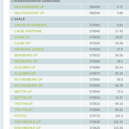
RÜDERSDORFER GEWÄSSER
WOLTERSDORF UP
586050
3.71
WOLTERSDORF OP
586040
3.89
SAALE
GROSS ROSENBURG
570950
9.64
CALBE GRIZEHNE
570940
17.43
CALBE UP
570930
19.67
CALBE OP
570920
20.08
NIENBURG (SAALE)
579100
27.9
BERNBURG UP
570910
36.05
BERNBURG OP
570900
36.2
ALSLEBEN UP
570880
50.24
ALSLEBEN OP
570870
50.42
ROTHENBURG UP
570860
58.6
ROTHENBURG OP
570850
58.78
WETTIN UP
570840
70.3
WETTIN OP
570830
70.47
TROTHA UP
570810
89.15
TROTHA OP
570800
89.22
RÖPZIG
570710
101.9
RISCHMÜHLE UP
570630
115.19
RISCHMÜHLE OP
570620
115.26