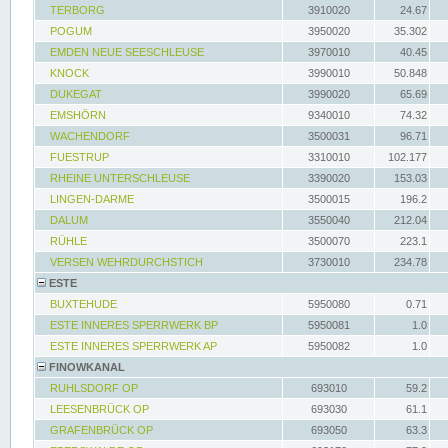
TERBORG
3910020
24.67
POGUM
3950020
35.302
EMDEN NEUE SEESCHLEUSE
3970010
40.45
KNOCK
3990010
50.848
DUKEGAT
3990020
65.69
EMSHÖRN
9340010
74.32
WACHENDORF
3500031
96.71
FUESTRUP
3310010
102.177
RHEINE UNTERSCHLEUSE
3390020
153.03
LINGEN-DARME
3500015
196.2
DALUM
3550040
212.04
RÜHLE
3500070
223.1
VERSEN WEHRDURCHSTICH
3730010
234.78
ESTE
BUXTEHUDE
5950080
0.71
ESTE INNERES SPERRWERK BP
5950081
1.0
ESTE INNERES SPERRWERK AP
5950082
1.0
FINOWKANAL
RUHLSDORF OP
693010
59.2
LEESENBRÜCK OP
693030
61.1
GRAFENBRÜCK OP
693050
63.3