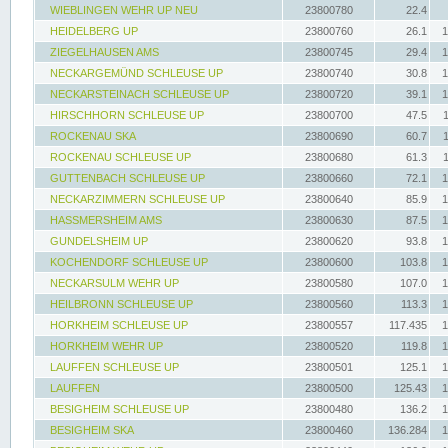
WIEBLINGEN WEHR UP NEU
23800780
22.4
HEIDELBERG UP
23800760
26.1
1
ZIEGELHAUSEN AMS
23800745
29.4
1
NECKARGEMÜND SCHLEUSE UP
23800740
30.8
1
NECKARSTEINACH SCHLEUSE UP
23800720
39.1
1
HIRSCHHORN SCHLEUSE UP
23800700
47.5
ROCKENAU SKA
23800690
60.7
ROCKENAU SCHLEUSE UP
23800680
61.3
GUTTENBACH SCHLEUSE UP
23800660
72.1
1
NECKARZIMMERN SCHLEUSE UP
23800640
85.9
1
HASSMERSHEIM AMS
23800630
87.5
1
GUNDELSHEIM UP
23800620
93.8
1
KOCHENDORF SCHLEUSE UP
23800600
103.8
1
NECKARSULM WEHR UP
23800580
107.0
1
HEILBRONN SCHLEUSE UP
23800560
113.3
1
HORKHEIM SCHLEUSE UP
23800557
117.435
1
HORKHEIM WEHR UP
23800520
119.8
1
LAUFFEN SCHLEUSE UP
23800501
125.1
1
LAUFFEN
23800500
125.43
1
BESIGHEIM SCHLEUSE UP
23800480
136.2
1
BESIGHEIM SKA
23800460
136.284
1