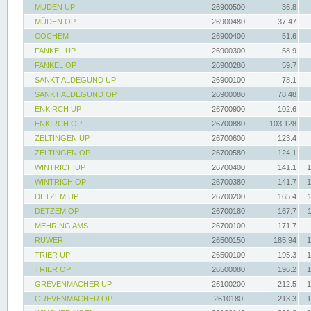
MÜDEN UP
26900500
36.8
MÜDEN OP
26900480
37.47
COCHEM
26900400
51.6
FANKEL UP
26900300
58.9
FANKEL OP
26900280
59.7
SANKT ALDEGUND UP
26900100
78.1
SANKT ALDEGUND OP
26900080
78.48
ENKIRCH UP
26700900
102.6
ENKIRCH OP
26700880
103.128
ZELTINGEN UP
26700600
123.4
ZELTINGEN OP
26700580
124.1
WINTRICH UP
26700400
141.1
1
WINTRICH OP
26700380
141.7
1
DETZEM UP
26700200
165.4
DETZEM OP
26700180
167.7
MEHRING AMS
26700100
171.7
RUWER
26500150
185.94
1
TRIER UP
26500100
195.3
1
TRIER OP
26500080
196.2
1
GREVENMACHER UP
26100200
212.5
1
GREVENMACHER OP
2610180
213.3
1