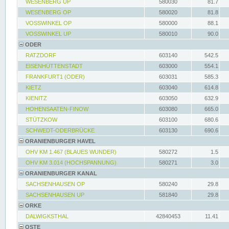
WESENBERG UP
580030
81.7
WESENBERG OP
580020
81.8
VOSSWINKEL OP
580000
88.1
VOSSWINKEL UP
580010
90.0
ODER
RATZDORF
603140
542.5
EISENHÜTTENSTADT
603000
554.1
FRANKFURT1 (ODER)
603031
585.3
KIETZ
603040
614.8
KIENITZ
603050
632.9
HOHENSAATEN-FINOW
603080
665.0
STÜTZKOW
603100
680.6
SCHWEDT-ODERBRÜCKE
603130
690.6
ORANIENBURGER HAVEL
OHV KM 1.467 (BLAUES WUNDER)
580272
1.5
OHV KM 3.014 (HOCHSPANNUNG)
580271
3.0
ORANIENBURGER KANAL
SACHSENHAUSEN OP
580240
29.8
SACHSENHAUSEN UP
581840
29.8
ORKE
DALWIGKSTHAL
42840453
11.41
OSTE