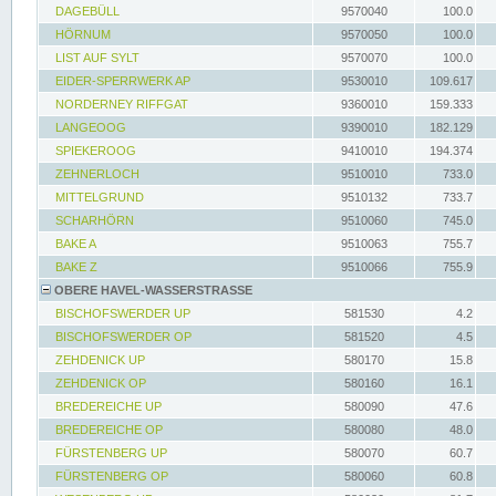
DAGEBÜLL
9570040
100.0
HÖRNUM
9570050
100.0
LIST AUF SYLT
9570070
100.0
EIDER-SPERRWERK AP
9530010
109.617
NORDERNEY RIFFGAT
9360010
159.333
LANGEOOG
9390010
182.129
SPIEKEROOG
9410010
194.374
ZEHNERLOCH
9510010
733.0
MITTELGRUND
9510132
733.7
SCHARHÖRN
9510060
745.0
BAKE A
9510063
755.7
BAKE Z
9510066
755.9
OBERE HAVEL-WASSERSTRASSE
BISCHOFSWERDER UP
581530
4.2
BISCHOFSWERDER OP
581520
4.5
ZEHDENICK UP
580170
15.8
ZEHDENICK OP
580160
16.1
BREDEREICHE UP
580090
47.6
BREDEREICHE OP
580080
48.0
FÜRSTENBERG UP
580070
60.7
FÜRSTENBERG OP
580060
60.8