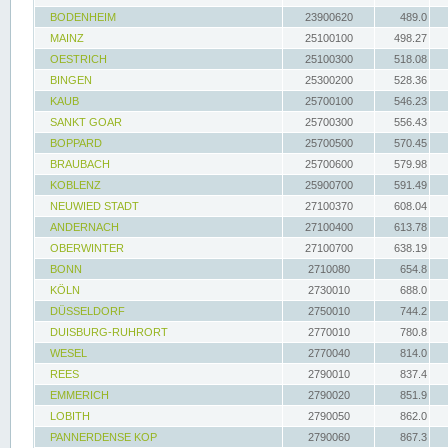
BODENHEIM
23900620
489.0
MAINZ
25100100
498.27
OESTRICH
25100300
518.08
BINGEN
25300200
528.36
KAUB
25700100
546.23
SANKT GOAR
25700300
556.43
BOPPARD
25700500
570.45
BRAUBACH
25700600
579.98
KOBLENZ
25900700
591.49
NEUWIED STADT
27100370
608.04
ANDERNACH
27100400
613.78
OBERWINTER
27100700
638.19
BONN
2710080
654.8
KÖLN
2730010
688.0
DÜSSELDORF
2750010
744.2
DUISBURG-RUHRORT
2770010
780.8
WESEL
2770040
814.0
REES
2790010
837.4
EMMERICH
2790020
851.9
LOBITH
2790050
862.0
PANNERDENSE KOP
2790060
867.3