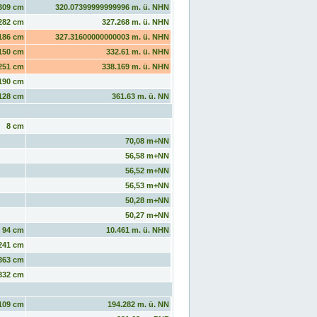
309 cm
320.07399999999996 m. ü. NHN
282 cm
327.268 m. ü. NHN
186 cm
327.31600000000003 m. ü. NHN
150 cm
332.61 m. ü. NHN
251 cm
338.169 m. ü. NHN
190 cm
128 cm
361.63 m. ü. NN
8 cm
70,08 m+NN
56,58 m+NN
56,52 m+NN
56,53 m+NN
50,28 m+NN
50,27 m+NN
94 cm
10.461 m. ü. NHN
241 cm
363 cm
332 cm
109 cm
194.282 m. ü. NN