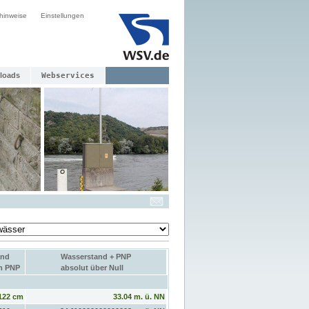
hinweise
Einstellungen
loads
Webservices
and
Wasserstand + PNP
um PNP
absolut über Null
122 cm
33.04 m. ü. NN