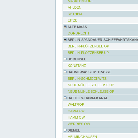
MARKLENDORF
AHLDEN
RETHEM
EITZE
ALTE MAAS
DORDRECHT
BERLIN-SPANDAUER-SCHIFFFAHRTSKAN
BERLIN-PLÖTZENSEE OP
BERLIN-PLÖTZENSEE UP
BODENSEE
KONSTANZ
DAHME-WASSERSTRASSE
BERLIN-SCHMÖCKWITZ
NEUE MÜHLE SCHLEUSE UP
NEUE MÜHLE SCHLEUSE OP
DATTELN-HAMM-KANAL
WALTROP
HAMM UW
HAMM OW
WERRIES OW
DIEMEL
HELMINGHAUSEN