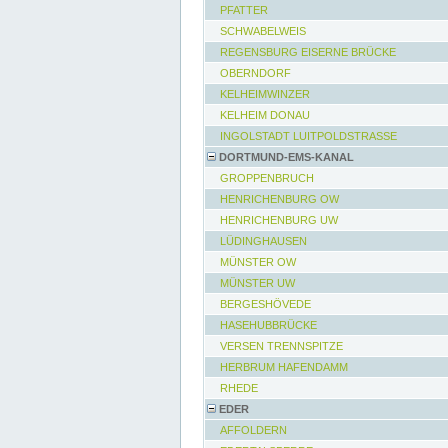
PFATTER
SCHWABELWEIS
REGENSBURG EISERNE BRÜCKE
OBERNDORF
KELHEIMWINZER
KELHEIM DONAU
INGOLSTADT LUITPOLDSTRASSE
DORTMUND-EMS-KANAL
GROPPENBRUCH
HENRICHENBURG OW
HENRICHENBURG UW
LÜDINGHAUSEN
MÜNSTER OW
MÜNSTER UW
BERGESHÖVEDE
HASEHUBBRÜCKE
VERSEN TRENNSPITZE
HERBRUM HAFENDAMM
RHEDE
EDER
AFFOLDERN