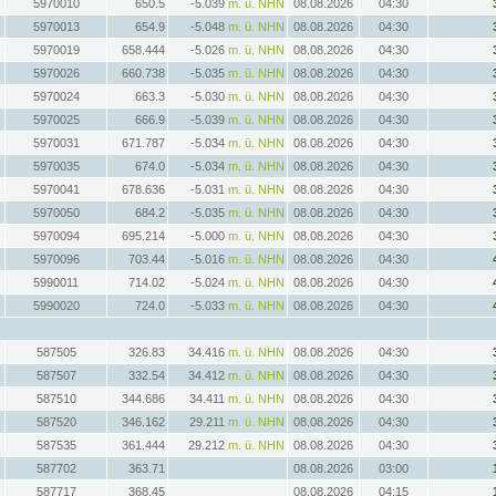
5970010
650.5
-5.039
m. ü. NHN
08.08.2026
04:30
5970013
654.9
-5.048
m. ü. NHN
08.08.2026
04:30
5970019
658.444
-5.026
m. ü. NHN
08.08.2026
04:30
5970026
660.738
-5.035
m. ü. NHN
08.08.2026
04:30
5970024
663.3
-5.030
m. ü. NHN
08.08.2026
04:30
5970025
666.9
-5.039
m. ü. NHN
08.08.2026
04:30
5970031
671.787
-5.034
m. ü. NHN
08.08.2026
04:30
5970035
674.0
-5.034
m. ü. NHN
08.08.2026
04:30
5970041
678.636
-5.031
m. ü. NHN
08.08.2026
04:30
5970050
684.2
-5.035
m. ü. NHN
08.08.2026
04:30
5970094
695.214
-5.000
m. ü. NHN
08.08.2026
04:30
5970096
703.44
-5.016
m. ü. NHN
08.08.2026
04:30
5990011
714.02
-5.024
m. ü. NHN
08.08.2026
04:30
5990020
724.0
-5.033
m. ü. NHN
08.08.2026
04:30
587505
326.83
34.416
m. ü. NHN
08.08.2026
04:30
587507
332.54
34.412
m. ü. NHN
08.08.2026
04:30
587510
344.686
34.411
m. ü. NHN
08.08.2026
04:30
587520
346.162
29.211
m. ü. NHN
08.08.2026
04:30
587535
361.444
29.212
m. ü. NHN
08.08.2026
04:30
587702
363.71
08.08.2026
03:00
587717
368.45
08.08.2026
04:15