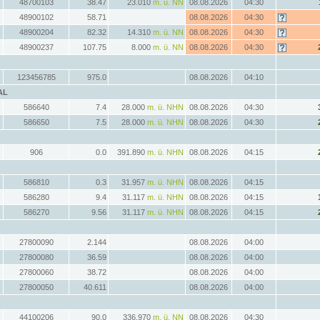
48700103
38.47
23.010
m. ü. NN
08.08.2026
04:30
48900102
58.71
08.08.2026
04:30
48900204
82.32
14.310
m. ü. NN
08.08.2026
04:30
48900237
107.75
8.000
m. ü. NN
08.08.2026
04:30
123456785
975.0
08.08.2026
04:10
AL
586640
7.4
28.000
m. ü. NHN
08.08.2026
04:30
586650
7.5
28.000
m. ü. NHN
08.08.2026
04:30
906
0.0
391.890
m. ü. NHN
08.08.2026
04:15
586810
0.3
31.957
m. ü. NHN
08.08.2026
04:15
586280
9.4
31.117
m. ü. NHN
08.08.2026
04:15
586270
9.56
31.117
m. ü. NHN
08.08.2026
04:15
27800090
2.144
08.08.2026
04:00
27800080
36.59
08.08.2026
04:00
27800060
38.72
08.08.2026
04:00
27800050
40.611
08.08.2026
04:00
44100206
90.0
336.970
m. ü. NN
08.08.2026
04:30