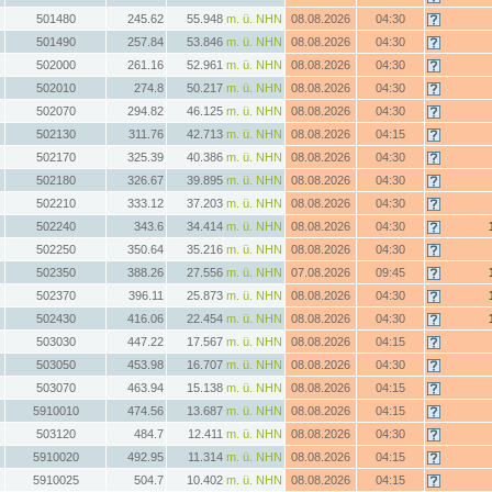
501480
245.62
55.948
m. ü. NHN
08.08.2026
04:30
501490
257.84
53.846
m. ü. NHN
08.08.2026
04:30
502000
261.16
52.961
m. ü. NHN
08.08.2026
04:30
502010
274.8
50.217
m. ü. NHN
08.08.2026
04:30
502070
294.82
46.125
m. ü. NHN
08.08.2026
04:30
502130
311.76
42.713
m. ü. NHN
08.08.2026
04:15
502170
325.39
40.386
m. ü. NHN
08.08.2026
04:30
502180
326.67
39.895
m. ü. NHN
08.08.2026
04:30
502210
333.12
37.203
m. ü. NHN
08.08.2026
04:30
502240
343.6
34.414
m. ü. NHN
08.08.2026
04:30
502250
350.64
35.216
m. ü. NHN
08.08.2026
04:30
502350
388.26
27.556
m. ü. NHN
07.08.2026
09:45
502370
396.11
25.873
m. ü. NHN
08.08.2026
04:30
502430
416.06
22.454
m. ü. NHN
08.08.2026
04:30
503030
447.22
17.567
m. ü. NHN
08.08.2026
04:15
503050
453.98
16.707
m. ü. NHN
08.08.2026
04:30
503070
463.94
15.138
m. ü. NHN
08.08.2026
04:15
5910010
474.56
13.687
m. ü. NHN
08.08.2026
04:15
503120
484.7
12.411
m. ü. NHN
08.08.2026
04:30
5910020
492.95
11.314
m. ü. NHN
08.08.2026
04:15
5910025
504.7
10.402
m. ü. NHN
08.08.2026
04:15