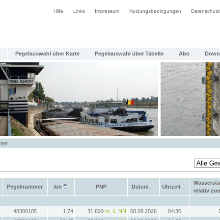
Hilfe
Links
Impressum
Nutzungsbedingungen
Datenschutz
Pegelauswahl über Karte
Pegelauswahl über Tabelle
Abo
Down
tter
Wasserst
Pegelnummer
km
PNP
Datum
Uhrzeit
relativ z
48300105
1.74
31.820
m. ü. NN
08.08.2026
04:30