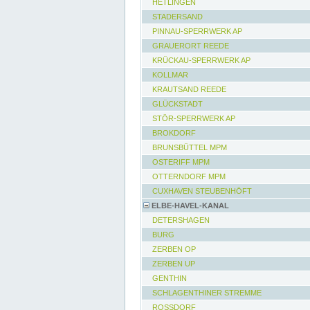
HETLINGEN
STADERSAND
PINNAU-SPERRWERK AP
GRAUERORT REEDE
KRÜCKAU-SPERRWERK AP
KOLLMAR
KRAUTSAND REEDE
GLÜCKSTADT
STÖR-SPERRWERK AP
BROKDORF
BRUNSBÜTTEL MPM
OSTERIFF MPM
OTTERNDORF MPM
CUXHAVEN STEUBENHÖFT
ELBE-HAVEL-KANAL
DETERSHAGEN
BURG
ZERBEN OP
ZERBEN UP
GENTHIN
SCHLAGENTHINER STREMME
ROSSDORF