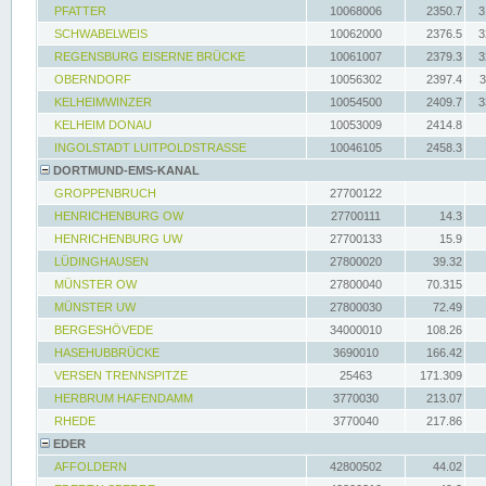
PFATTER
10068006
2350.7
3
SCHWABELWEIS
10062000
2376.5
3
REGENSBURG EISERNE BRÜCKE
10061007
2379.3
3
OBERNDORF
10056302
2397.4
3
KELHEIMWINZER
10054500
2409.7
3
KELHEIM DONAU
10053009
2414.8
INGOLSTADT LUITPOLDSTRASSE
10046105
2458.3
DORTMUND-EMS-KANAL
GROPPENBRUCH
27700122
HENRICHENBURG OW
27700111
14.3
HENRICHENBURG UW
27700133
15.9
LÜDINGHAUSEN
27800020
39.32
MÜNSTER OW
27800040
70.315
MÜNSTER UW
27800030
72.49
BERGESHÖVEDE
34000010
108.26
HASEHUBBRÜCKE
3690010
166.42
VERSEN TRENNSPITZE
25463
171.309
HERBRUM HAFENDAMM
3770030
213.07
RHEDE
3770040
217.86
EDER
AFFOLDERN
42800502
44.02