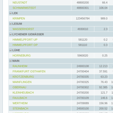
NEUSTADT
48800200
66.4
SCHWARMSTEDT
48800301
106.04
LEK
KRIMPEN
123456784
989.0
LESUM
WASSERHORST
4930010
2.3
LYCHENER GEWÄSSER
HIMMELPFORT UP
581120
0.2
HIMMELPFORT OP
581110
0.3
LÜHE
HORNEBURG
5960020
0.25
MAIN
RAUNHEIM
24900108
12.213
FRANKFURT OSTHAFEN
24700404
37.591
KROTZENBURG
24700335
63.23
MAINFLINGEN
24700325
76.43
1
OBERNAU
24700302
92.385
1
KLEINHEUBACH
24700200
121.7
1
FAULBACH
24700109
146.6
1
WERTHEIM
24709089
156.96
1
STEINBACH
24500100
200.52
1