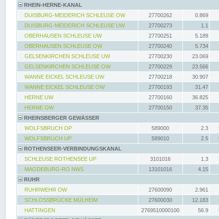
RHEIN-HERNE-KANAL
DUISBURG-MEIDERICH SCHLEUSE OW
27700262
0.869
DUISBURG-MEIDERICH SCHLEUSE UW
27700273
1.1
OBERHAUSEN SCHLEUSE UW
27700251
5.189
OBERHAUSEN SCHLEUSE OW
27700240
5.734
GELSENKIRCHEN SCHLEUSE UW
27700230
23.069
GELSENKIRCHEN SCHLEUSE OW
27700229
23.566
WANNE EICKEL SCHLEUSE UW
27700218
30.907
WANNE EICKEL SCHLEUSE OW
27700193
31.47
HERNE UW
27700160
36.825
HERNE OW
27700150
37.35
RHEINSBERGER GEWÄSSER
WOLFSBRUCH OP
589000
2.3
WOLFSBRUCH UP
589010
2.5
ROTHENSEER-VERBINDUNGSKANAL
SCHLEUSE ROTHENSEE UP
3101016
1.3
MAGDEBURG-RO NWS
13101016
4.15
RUHR
RUHRWEHR OW
27600090
2.961
SCHLOSSBRÜCKE MÜLHEIM
27600030
12.183
HATTINGEN
2769510000100
56.9