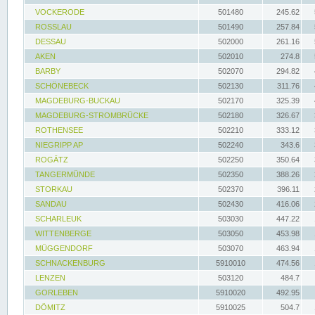
VOCKERODE
501480
245.62
ROSSLAU
501490
257.84
DESSAU
502000
261.16
AKEN
502010
274.8
BARBY
502070
294.82
SCHÖNEBECK
502130
311.76
MAGDEBURG-BUCKAU
502170
325.39
MAGDEBURG-STROMBRÜCKE
502180
326.67
ROTHENSEE
502210
333.12
NIEGRIPP AP
502240
343.6
ROGÄTZ
502250
350.64
TANGERMÜNDE
502350
388.26
STORKAU
502370
396.11
SANDAU
502430
416.06
SCHARLEUK
503030
447.22
WITTENBERGE
503050
453.98
MÜGGENDORF
503070
463.94
SCHNACKENBURG
5910010
474.56
LENZEN
503120
484.7
GORLEBEN
5910020
492.95
DÖMITZ
5910025
504.7