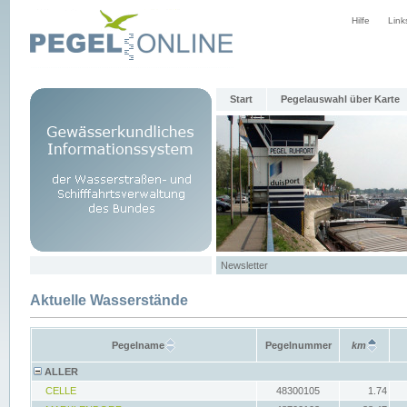
Hilfe
Link
Start
Pegelauswahl über Karte
Newsletter
Aktuelle Wasserstände
Pegelname
Pegelnummer
km
ALLER
CELLE
48300105
1.74