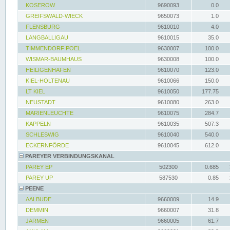
KOSEROW
9690093
0.0
GREIFSWALD-WIECK
9650073
1.0
FLENSBURG
9610010
4.0
LANGBALLIGAU
9610015
35.0
TIMMENDORF POEL
9630007
100.0
WISMAR-BAUMHAUS
9630008
100.0
HEILIGENHAFEN
9610070
123.0
KIEL-HOLTENAU
9610066
150.0
LT KIEL
9610050
177.75
NEUSTADT
9610080
263.0
MARIENLEUCHTE
9610075
284.7
KAPPELN
9610035
507.3
SCHLESWIG
9610040
540.0
ECKERNFÖRDE
9610045
612.0
PAREYER VERBINDUNGSKANAL
PAREY EP
502300
0.685
PAREY UP
587530
0.85
PEENE
AALBUDE
9660009
14.9
DEMMIN
9660007
31.8
JARMEN
9660005
61.7