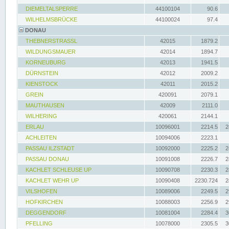
DIEMELTALSPERRE
44100104
90.6
WILHELMSBRÜCKE
44100024
97.4
DONAU
THEBNERSTRASSL
42015
1879.2
WILDUNGSMAUER
42014
1894.7
KORNEUBURG
42013
1941.5
DÜRNSTEIN
42012
2009.2
KIENSTOCK
42011
2015.2
GREIN
420091
2079.1
MAUTHAUSEN
42009
2111.0
WILHERING
420061
2144.1
ERLAU
10096001
2214.5
2
ACHLEITEN
10094006
2223.1
PASSAU ILZSTADT
10092000
2225.2
2
PASSAU DONAU
10091008
2226.7
2
KACHLET SCHLEUSE UP
10090708
2230.3
2
KACHLET WEHR UP
10090408
2230.724
2
VILSHOFEN
10089006
2249.5
2
HOFKIRCHEN
10088003
2256.9
2
DEGGENDORF
10081004
2284.4
3
PFELLING
10078000
2305.5
3