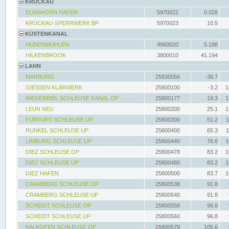
KRÜCKAU
ELMSHORN HAFEN
5970022
0.028
KRÜCKAU-SPERRWERK BP
5970023
10.5
KÜSTENKANAL
HUNDSMÜHLEN
4960020
5.188
HILKENBROOK
3800010
41.194
LAHN
MARBURG
25830056
-38.7
GIESSEN KLÄRWERK
25800100
-3.2
1
NIEDERBIEL SCHLEUSE KANAL OP
25800177
19.3
1
LEUN NEU
25800200
25.1
1
FÜRFURT SCHLEUSE UP
25800300
51.2
1
RUNKEL SCHLEUSE UP
25800400
65.3
1
LIMBURG SCHLEUSE UP
25800440
76.6
1
DIEZ SCHLEUSE OP
25800478
83.2
1
DIEZ SCHLEUSE UP
25800480
83.2
1
DIEZ HAFEN
25800500
83.7
1
CRAMBERG SCHLEUSE OP
25800538
91.8
CRAMBERG SCHLEUSE UP
25800540
91.8
SCHEIDT SCHLEUSE OP
25800558
96.8
SCHEIDT SCHLEUSE UP
25800560
96.8
KALKOFEN SCHLEUSE OP
25800578
105.6