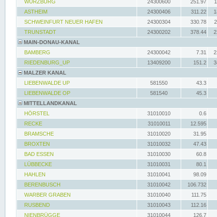
WÜRZBURG
24300600
251.97
1
ASTHEIM
24300406
311.22
1
SCHWEINFURT NEUER HAFEN
24300304
330.78
2
TRUNSTADT
24300202
378.44
2
MAIN-DONAU-KANAL
BAMBERG
24300042
7.31
2
RIEDENBURG_UP
13409200
151.2
3
MALZER KANAL
LIEBENWALDE UP
581550
43.3
LIEBENWALDE OP
581540
45.3
MITTELLANDKANAL
HÖRSTEL
31010010
0.6
RECKE
31010011
12.595
BRAMSCHE
31010020
31.95
BROXTEN
31010032
47.43
BAD ESSEN
31010030
60.8
LÜBBECKE
31010031
80.1
HAHLEN
31010041
98.09
BERENBUSCH
31010042
106.732
WARBER GRABEN
31010040
111.75
RUSBEND
31010043
112.16
NIENBRÜGGE
31010044
126.7