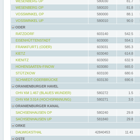
WESENBERG UP
580030
81.7
WESENBERG OP
580020
81.8
VOSSWINKEL OP
580000
88.1
VOSSWINKEL UP
580010
90.0
ODER
RATZDORF
603140
542.5
EISENHÜTTENSTADT
603000
554.1
FRANKFURT1 (ODER)
603031
585.3
KIETZ
603040
614.8
KIENITZ
603050
632.9
HOHENSAATEN-FINOW
603080
665.0
STÜTZKOW
603100
680.6
SCHWEDT-ODERBRÜCKE
603130
690.6
ORANIENBURGER HAVEL
OHV KM 1.467 (BLAUES WUNDER)
580272
1.5
OHV KM 3.014 (HOCHSPANNUNG)
580271
3.0
ORANIENBURGER KANAL
SACHSENHAUSEN OP
580240
29.8
SACHSENHAUSEN UP
581840
29.8
ORKE
DALWIGKSTHAL
42840453
11.41
OSTE