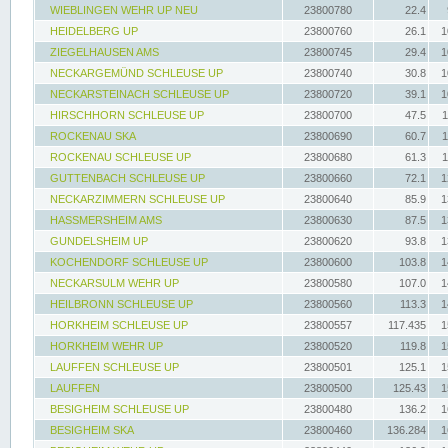
WIEBLINGEN WEHR UP NEU
23800780
22.4
HEIDELBERG UP
23800760
26.1
1
ZIEGELHAUSEN AMS
23800745
29.4
1
NECKARGEMÜND SCHLEUSE UP
23800740
30.8
1
NECKARSTEINACH SCHLEUSE UP
23800720
39.1
1
HIRSCHHORN SCHLEUSE UP
23800700
47.5
1
ROCKENAU SKA
23800690
60.7
1
ROCKENAU SCHLEUSE UP
23800680
61.3
1
GUTTENBACH SCHLEUSE UP
23800660
72.1
1
NECKARZIMMERN SCHLEUSE UP
23800640
85.9
1
HASSMERSHEIM AMS
23800630
87.5
1
GUNDELSHEIM UP
23800620
93.8
1
KOCHENDORF SCHLEUSE UP
23800600
103.8
1
NECKARSULM WEHR UP
23800580
107.0
1
HEILBRONN SCHLEUSE UP
23800560
113.3
1
HORKHEIM SCHLEUSE UP
23800557
117.435
1
HORKHEIM WEHR UP
23800520
119.8
1
LAUFFEN SCHLEUSE UP
23800501
125.1
1
LAUFFEN
23800500
125.43
1
BESIGHEIM SCHLEUSE UP
23800480
136.2
1
BESIGHEIM SKA
23800460
136.284
1