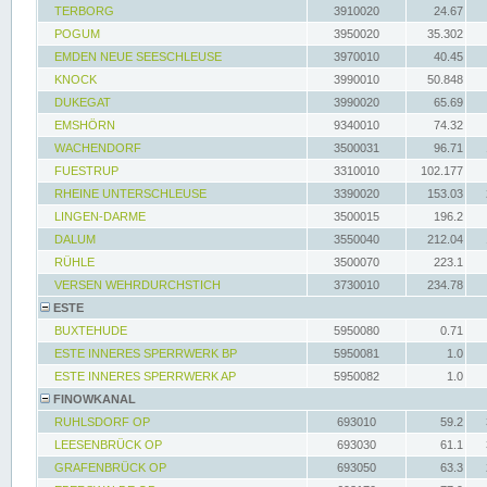
TERBORG
3910020
24.67
POGUM
3950020
35.302
EMDEN NEUE SEESCHLEUSE
3970010
40.45
KNOCK
3990010
50.848
DUKEGAT
3990020
65.69
EMSHÖRN
9340010
74.32
WACHENDORF
3500031
96.71
FUESTRUP
3310010
102.177
RHEINE UNTERSCHLEUSE
3390020
153.03
LINGEN-DARME
3500015
196.2
DALUM
3550040
212.04
RÜHLE
3500070
223.1
VERSEN WEHRDURCHSTICH
3730010
234.78
ESTE
BUXTEHUDE
5950080
0.71
ESTE INNERES SPERRWERK BP
5950081
1.0
ESTE INNERES SPERRWERK AP
5950082
1.0
FINOWKANAL
RUHLSDORF OP
693010
59.2
LEESENBRÜCK OP
693030
61.1
GRAFENBRÜCK OP
693050
63.3