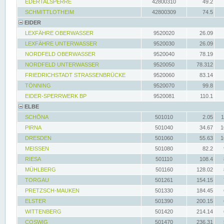
EDERTALSPERRE
42800310
49.2
SCHMITTLOTHEIM
42800309
74.5
EIDER
LEXFÄHRE OBERWASSER
9520020
26.09
LEXFÄHRE UNTERWASSER
9520030
26.09
NORDFELD OBERWASSER
9520040
78.19
NORDFELD UNTERWASSER
9520050
78.312
FRIEDRICHSTADT STRASSENBRÜCKE
9520060
83.14
TÖNNING
9520070
99.8
EIDER-SPERRWERK BP
9520081
110.1
ELBE
SCHÖNA
501010
2.05
1
PIRNA
501040
34.67
1
DRESDEN
501060
55.63
1
MEISSEN
501080
82.2
RIESA
501110
108.4
MÜHLBERG
501160
128.02
TORGAU
501261
154.15
PRETZSCH-MAUKEN
501330
184.45
ELSTER
501390
200.15
WITTENBERG
501420
214.14
COSWIG
501470
236.31