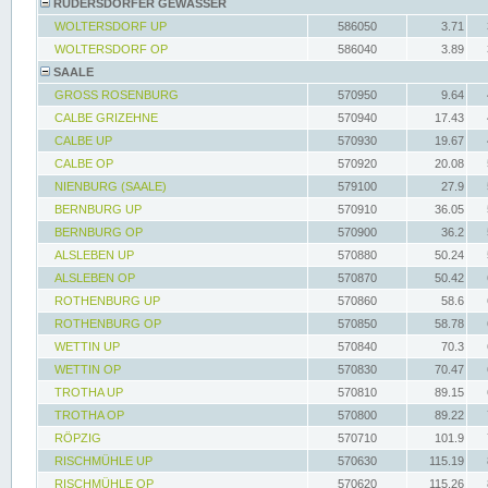
RÜDERSDORFER GEWÄSSER
WOLTERSDORF UP
586050
3.71
WOLTERSDORF OP
586040
3.89
SAALE
GROSS ROSENBURG
570950
9.64
CALBE GRIZEHNE
570940
17.43
CALBE UP
570930
19.67
CALBE OP
570920
20.08
NIENBURG (SAALE)
579100
27.9
BERNBURG UP
570910
36.05
BERNBURG OP
570900
36.2
ALSLEBEN UP
570880
50.24
ALSLEBEN OP
570870
50.42
ROTHENBURG UP
570860
58.6
ROTHENBURG OP
570850
58.78
WETTIN UP
570840
70.3
WETTIN OP
570830
70.47
TROTHA UP
570810
89.15
TROTHA OP
570800
89.22
RÖPZIG
570710
101.9
RISCHMÜHLE UP
570630
115.19
RISCHMÜHLE OP
570620
115.26