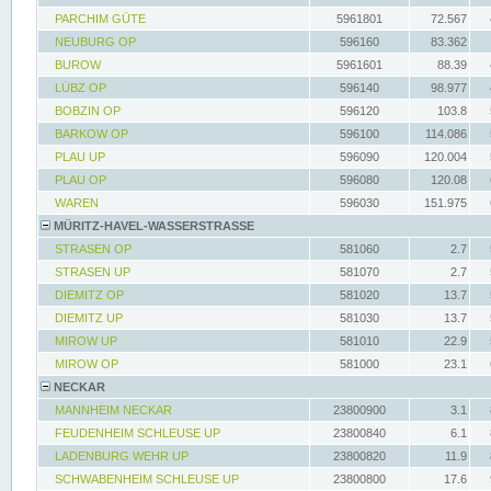
PARCHIM GÜTE
5961801
72.567
NEUBURG OP
596160
83.362
BUROW
5961601
88.39
LÜBZ OP
596140
98.977
BOBZIN OP
596120
103.8
BARKOW OP
596100
114.086
PLAU UP
596090
120.004
PLAU OP
596080
120.08
WAREN
596030
151.975
MÜRITZ-HAVEL-WASSERSTRASSE
STRASEN OP
581060
2.7
STRASEN UP
581070
2.7
DIEMITZ OP
581020
13.7
DIEMITZ UP
581030
13.7
MIROW UP
581010
22.9
MIROW OP
581000
23.1
NECKAR
MANNHEIM NECKAR
23800900
3.1
FEUDENHEIM SCHLEUSE UP
23800840
6.1
LADENBURG WEHR UP
23800820
11.9
SCHWABENHEIM SCHLEUSE UP
23800800
17.6