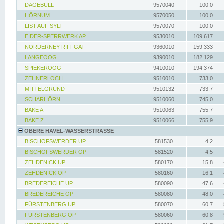
DAGEBÜLL
9570040
100.0
HÖRNUM
9570050
100.0
LIST AUF SYLT
9570070
100.0
EIDER-SPERRWERK AP
9530010
109.617
NORDERNEY RIFFGAT
9360010
159.333
LANGEOOG
9390010
182.129
SPIEKEROOG
9410010
194.374
ZEHNERLOCH
9510010
733.0
MITTELGRUND
9510132
733.7
SCHARHÖRN
9510060
745.0
BAKE A
9510063
755.7
BAKE Z
9510066
755.9
OBERE HAVEL-WASSERSTRASSE
BISCHOFSWERDER UP
581530
4.2
BISCHOFSWERDER OP
581520
4.5
ZEHDENICK UP
580170
15.8
ZEHDENICK OP
580160
16.1
BREDEREICHE UP
580090
47.6
BREDEREICHE OP
580080
48.0
FÜRSTENBERG UP
580070
60.7
FÜRSTENBERG OP
580060
60.8