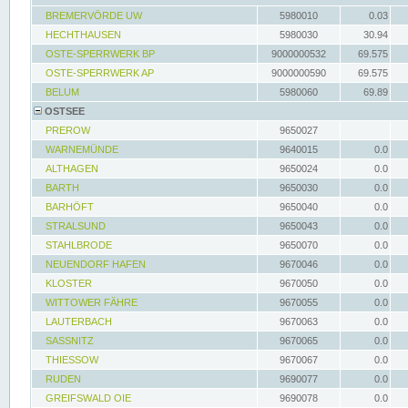
BREMERVÖRDE UW
5980010
0.03
HECHTHAUSEN
5980030
30.94
OSTE-SPERRWERK BP
9000000532
69.575
OSTE-SPERRWERK AP
9000000590
69.575
BELUM
5980060
69.89
OSTSEE
PREROW
9650027
WARNEMÜNDE
9640015
0.0
ALTHAGEN
9650024
0.0
BARTH
9650030
0.0
BARHÖFT
9650040
0.0
STRALSUND
9650043
0.0
STAHLBRODE
9650070
0.0
NEUENDORF HAFEN
9670046
0.0
KLOSTER
9670050
0.0
WITTOWER FÄHRE
9670055
0.0
LAUTERBACH
9670063
0.0
SASSNITZ
9670065
0.0
THIESSOW
9670067
0.0
RUDEN
9690077
0.0
GREIFSWALD OIE
9690078
0.0