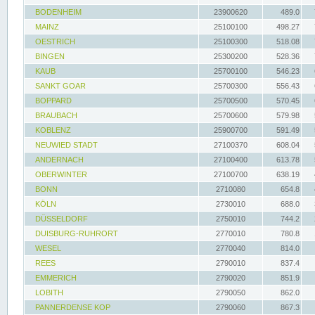
BODENHEIM
23900620
489.0
MAINZ
25100100
498.27
OESTRICH
25100300
518.08
BINGEN
25300200
528.36
KAUB
25700100
546.23
SANKT GOAR
25700300
556.43
BOPPARD
25700500
570.45
BRAUBACH
25700600
579.98
KOBLENZ
25900700
591.49
NEUWIED STADT
27100370
608.04
ANDERNACH
27100400
613.78
OBERWINTER
27100700
638.19
BONN
2710080
654.8
KÖLN
2730010
688.0
DÜSSELDORF
2750010
744.2
DUISBURG-RUHRORT
2770010
780.8
WESEL
2770040
814.0
REES
2790010
837.4
EMMERICH
2790020
851.9
LOBITH
2790050
862.0
PANNERDENSE KOP
2790060
867.3