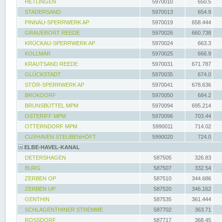
HETLINGEN
5970010
650.5
STADERSAND
5970013
654.9
PINNAU-SPERRWERK AP
5970019
658.444
GRAUERORT REEDE
5970026
660.738
KRÜCKAU-SPERRWERK AP
5970024
663.3
KOLLMAR
5970025
666.9
KRAUTSAND REEDE
5970031
671.787
GLÜCKSTADT
5970035
674.0
STÖR-SPERRWERK AP
5970041
678.636
BROKDORF
5970050
684.2
BRUNSBÜTTEL MPM
5970094
695.214
OSTERIFF MPM
5970096
703.44
OTTERNDORF MPM
5990011
714.02
CUXHAVEN STEUBENHÖFT
5990020
724.0
ELBE-HAVEL-KANAL
DETERSHAGEN
587505
326.83
BURG
587507
332.54
ZERBEN OP
587510
344.686
ZERBEN UP
587520
346.162
GENTHIN
587535
361.444
SCHLAGENTHINER STREMME
587702
363.71
ROSSDORF
587717
368.45