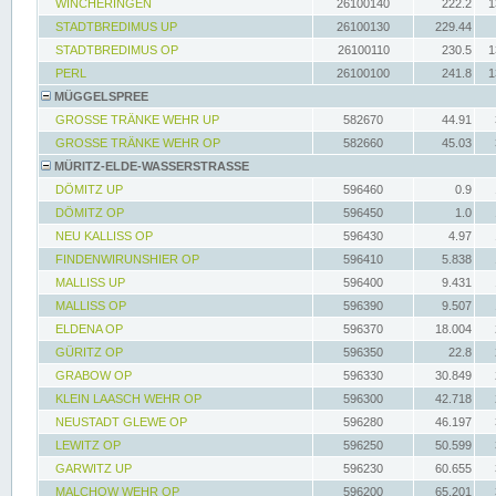
WINCHERINGEN
26100140
222.2
1
STADTBREDIMUS UP
26100130
229.44
STADTBREDIMUS OP
26100110
230.5
1
PERL
26100100
241.8
1
MÜGGELSPREE
GROSSE TRÄNKE WEHR UP
582670
44.91
GROSSE TRÄNKE WEHR OP
582660
45.03
MÜRITZ-ELDE-WASSERSTRASSE
DÖMITZ UP
596460
0.9
DÖMITZ OP
596450
1.0
NEU KALLISS OP
596430
4.97
FINDENWIRUNSHIER OP
596410
5.838
MALLISS UP
596400
9.431
MALLISS OP
596390
9.507
ELDENA OP
596370
18.004
GÜRITZ OP
596350
22.8
GRABOW OP
596330
30.849
KLEIN LAASCH WEHR OP
596300
42.718
NEUSTADT GLEWE OP
596280
46.197
LEWITZ OP
596250
50.599
GARWITZ UP
596230
60.655
MALCHOW WEHR OP
596200
65.201