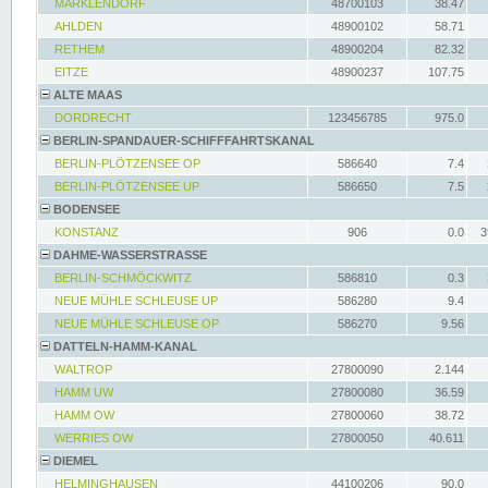
MARKLENDORF
48700103
38.47
AHLDEN
48900102
58.71
RETHEM
48900204
82.32
EITZE
48900237
107.75
ALTE MAAS
DORDRECHT
123456785
975.0
BERLIN-SPANDAUER-SCHIFFFAHRTSKANAL
BERLIN-PLÖTZENSEE OP
586640
7.4
BERLIN-PLÖTZENSEE UP
586650
7.5
BODENSEE
KONSTANZ
906
0.0
3
DAHME-WASSERSTRASSE
BERLIN-SCHMÖCKWITZ
586810
0.3
NEUE MÜHLE SCHLEUSE UP
586280
9.4
NEUE MÜHLE SCHLEUSE OP
586270
9.56
DATTELN-HAMM-KANAL
WALTROP
27800090
2.144
HAMM UW
27800080
36.59
HAMM OW
27800060
38.72
WERRIES OW
27800050
40.611
DIEMEL
HELMINGHAUSEN
44100206
90.0