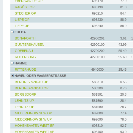
EBERSWALDE OP
693170
77.9
RAGÖSE OP
693190
81.0
STECHER OP
693210
84.4
LIEPE OP
693230
88.9
LIEPE UP
693240
88.9
FULDA
BONAFORTH
42900201
3.61
1
GUNTERSHAUSEN
42900100
43.99
GREBENAU
42700202
55.49
1
ROTENBURG
42700100
95.69
1
HAMME
RITTERHUDE
4940030
25.45
HAVEL-ODER-WASSERSTRASSE
BERLIN-SPANDAU UP
580310
0.55
BERLIN-SPANDAU OP
580300
0.76
BORGSDORF
581591
20.3
LEHNITZ UP
581590
28.4
LEHNITZ OP
581580
28.7
NIEDERFINOW SHW OP
692080
77.4
NIEDERFINOW SHW UP
692090
78.0
HOHENSAATEN WEST BP
603310
92.7
HOHENSAATEN WEST AP
603400
93.0