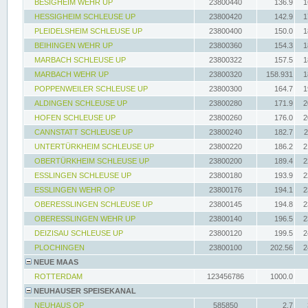
BESIGHEIM WEHR UP
23800440
136.9
1
HESSIGHEIM SCHLEUSE UP
23800420
142.9
1
PLEIDELSHEIM SCHLEUSE UP
23800400
150.0
1
BEIHINGEN WEHR UP
23800360
154.3
1
MARBACH SCHLEUSE UP
23800322
157.5
1
MARBACH WEHR UP
23800320
158.931
1
POPPENWEILER SCHLEUSE UP
23800300
164.7
1
ALDINGEN SCHLEUSE UP
23800280
171.9
2
HOFEN SCHLEUSE UP
23800260
176.0
2
CANNSTATT SCHLEUSE UP
23800240
182.7
2
UNTERTÜRKHEIM SCHLEUSE UP
23800220
186.2
2
OBERTÜRKHEIM SCHLEUSE UP
23800200
189.4
2
ESSLINGEN SCHLEUSE UP
23800180
193.9
2
ESSLINGEN WEHR OP
23800176
194.1
2
OBERESSLINGEN SCHLEUSE UP
23800145
194.8
2
OBERESSLINGEN WEHR UP
23800140
196.5
2
DEIZISAU SCHLEUSE UP
23800120
199.5
2
PLOCHINGEN
23800100
202.56
2
NEUE MAAS
ROTTERDAM
123456786
1000.0
NEUHAUSER SPEISEKANAL
NEUHAUS OP
585850
2.7