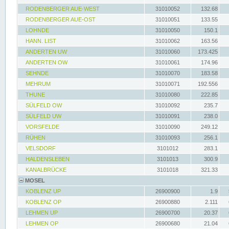
RODENBERGER AUE-WEST
31010052
132.68
RODENBERGER AUE-OST
31010051
133.55
LOHNDE
31010050
150.1
HANN. LIST
31010062
163.56
ANDERTEN UW
31010060
173.425
ANDERTEN OW
31010061
174.96
SEHNDE
31010070
183.58
MEHRUM
31010071
192.556
THUNE
31010080
222.85
SÜLFELD OW
31010092
235.7
SÜLFELD UW
31010091
238.0
VORSFELDE
31010090
249.12
RÜHEN
31010093
256.1
VELSDORF
3101012
283.1
HALDENSLEBEN
3101013
300.9
KANALBRÜCKE
3101018
321.33
MOSEL
KOBLENZ UP
26900900
1.9
KOBLENZ OP
26900880
2.111
LEHMEN UP
26900700
20.37
LEHMEN OP
26900680
21.04