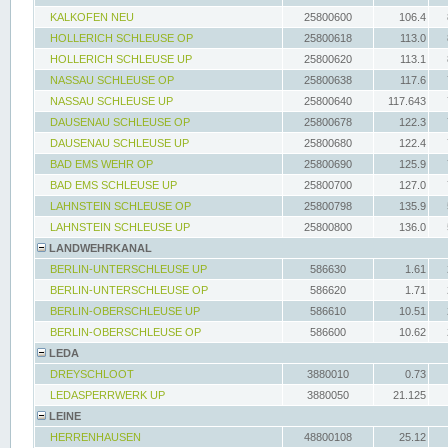
KALKOFEN NEU
25800600
106.4
HOLLERICH SCHLEUSE OP
25800618
113.0
HOLLERICH SCHLEUSE UP
25800620
113.1
NASSAU SCHLEUSE OP
25800638
117.6
NASSAU SCHLEUSE UP
25800640
117.643
DAUSENAU SCHLEUSE OP
25800678
122.3
DAUSENAU SCHLEUSE UP
25800680
122.4
BAD EMS WEHR OP
25800690
125.9
BAD EMS SCHLEUSE UP
25800700
127.0
LAHNSTEIN SCHLEUSE OP
25800798
135.9
LAHNSTEIN SCHLEUSE UP
25800800
136.0
LANDWEHRKANAL
BERLIN-UNTERSCHLEUSE UP
586630
1.61
BERLIN-UNTERSCHLEUSE OP
586620
1.71
BERLIN-OBERSCHLEUSE UP
586610
10.51
BERLIN-OBERSCHLEUSE OP
586600
10.62
LEDA
DREYSCHLOOT
3880010
0.73
LEDASPERRWERK UP
3880050
21.125
LEINE
HERRENHAUSEN
48800108
25.12