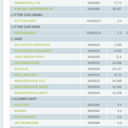
FAHRENHOLZ UP
5940060
17.71
ILMENAU SPERRWERK AP
5940080
28.467
ITTER ZUR DIEMEL
KOTTHAUSEN
44100013
3.4
ITTER ZUR EDER
HERZHAUSEN
42800218
1.3
2
JADE
WHV ALTER VORHAFEN
9440020
1.565
WHV NEUER VORHAFEN
9440030
4.053
JADE-WESER-PORT
9430050
11.6
HOOKSIELPLATE
9430020
18.098
SCHILLIG
9430030
24.137
MELLUMPLATE
9420010
31.13
WANGEROOGE OST
9420020
34.999
WANGEROOGE NORD
9420030
41.049
WANGEROOGE WEST
9420040
43.208
KLEINES HAFF
WOLGAST
9650080
0.0
KARNIN
9690084
0.0
KARLSHAGEN
9690085
0.0
UECKERMÜNDE
9690088
0.0