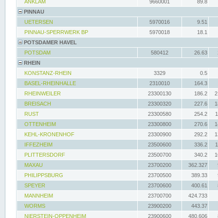
ANKLAM
9660001
89.8
PINNAU
UETERSEN
5970016
9.51
PINNAU-SPERRWERK BP
5970018
18.1
POTSDAMER HAVEL
POTSDAM
580412
26.63
RHEIN
KONSTANZ-RHEIN
3329
0.5
BASEL-RHEINHALLE
2310010
164.3
RHEINWEILER
23300130
186.2
2
BREISACH
23300320
227.6
1
RUST
23300580
254.2
1
OTTENHEIM
23300800
270.6
1
KEHL-KRONENHOF
23300900
292.2
1
IFFEZHEIM
23500600
336.2
1
PLITTERSDORF
23500700
340.2
1
MAXAU
23700200
362.327
PHILIPPSBURG
23700500
389.33
SPEYER
23700600
400.61
MANNHEIM
23700700
424.733
WORMS
23900200
443.37
NIERSTEIN-OPPENHEIM
23900600
480.606