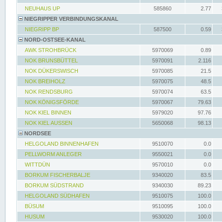
NEUHAUS UP
585860
2.77
NIEGRIPPER VERBINDUNGSKANAL
NIEGRIPP BP
587500
0.59
NORD-OSTSEE-KANAL
AWK STROHBRÜCK
5970069
0.89
NOK BRUNSBÜTTEL
5970091
2.116
NOK DÜKERSWISCH
5970085
21.5
NOK BREIHOLZ
5970075
48.5
NOK RENDSBURG
5970074
63.5
NOK KÖNIGSFÖRDE
5970067
79.63
NOK KIEL BINNEN
5979020
97.76
NOK KIEL AUSSEN
5650068
98.13
NORDSEE
HELGOLAND BINNENHAFEN
9510070
0.0
PELLWORM ANLEGER
9550021
0.0
WITTDÜN
9570010
0.0
BORKUM FISCHERBALJE
9340020
83.5
BORKUM SÜDSTRAND
9340030
89.23
HELGOLAND SÜDHAFEN
9510075
100.0
BÜSUM
9510095
100.0
HUSUM
9530020
100.0