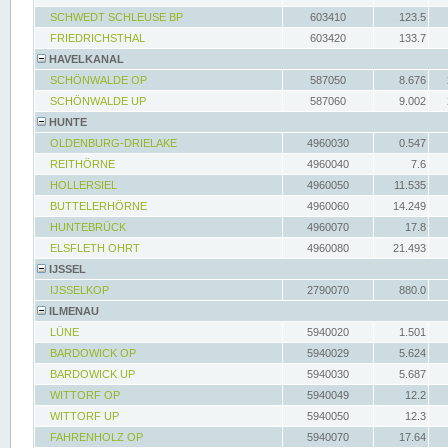
SCHWEDT SCHLEUSE BP
603410
123.5
FRIEDRICHSTHAL
603420
133.7
HAVELKANAL
SCHÖNWALDE OP
587050
8.676
SCHÖNWALDE UP
587060
9.002
HUNTE
OLDENBURG-DRIELAKE
4960030
0.547
REITHÖRNE
4960040
7.6
HOLLERSIEL
4960050
11.535
BUTTELERHÖRNE
4960060
14.249
HUNTEBRÜCK
4960070
17.8
ELSFLETH OHRT
4960080
21.493
IJSSEL
IJSSELKOP
2790070
880.0
ILMENAU
LÜNE
5940020
1.501
BARDOWICK OP
5940029
5.624
BARDOWICK UP
5940030
5.687
WITTORF OP
5940049
12.2
WITTORF UP
5940050
12.3
FAHRENHOLZ OP
5940070
17.64