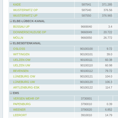
KADE
587541
371.285
WUSTERWITZ OP
587540
376.56
WUSTERWITZ UP
587550
376.965
ELBE-LÜBECK-KANAL
BÜSSAU UP
9669040
3.4
DONNERSCHLEUSE OP
9660049
20.722
MÖLLN
9660050
26.772
ELBESEITENKANAL
OSLOSS
90100100
9.72
WITTINGEN
90100101
39.0
UELZEN OW
90100111
60.38
UELZEN UW
90100110
60.98
BEVENSEN
90100112
79.72
LÜNEBURG OW
90100121
104.0
LÜNEBURG UW
90100120
106.3
ARTLENBURG-ESK
90100122
114.7
EMS
VERSEN WEHR OP
3730001
PAPENBURG
3790010
0.39
WEENER
3790020
6.852
LEERORT
3910010
14.79