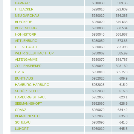
DAMNATZ
5910030
509.35
HITZACKER
5920010
522.639
NEU DARCHAU
5930010
536.385
BLECKEDE
5930020
549.633
BOIZENBURG
5930033
558.534
HOHNSTORF
5930040
568.987
ARTLENBURG
5930050
573.86
GEESTHACHT
5930060
583.393
WEHR GEESTHACHT UP
5930062
585.99
ALTENGAMME
5930070
588.787
ZOLLENSPIEKER
5930090
598.159
OVER
5950010
605.273
BUNTHAUS
5952020
609.9
HAMBURG-HARBURG
5952025
615.0
SCHÖPFSTELLE
5952030
615.3
HAMBURG ST. PAULI
5952050
623.1
SEEMANNSHÖFT
5952060
628.9
CRANZ
5950070
634.42
BLANKENESE UF
5952065
635.0
SCHULAU
5950090
641.0
LÜHORT
5960010
645.5