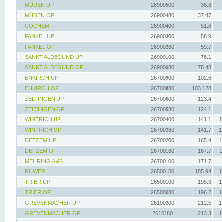
MÜDEN UP
26900500
36.8
MÜDEN OP
26900480
37.47
COCHEM
26900400
51.6
FANKEL UP
26900300
58.9
FANKEL OP
26900280
59.7
SANKT ALDEGUND UP
26900100
78.1
SANKT ALDEGUND OP
26900080
78.48
ENKIRCH UP
26700900
102.6
ENKIRCH OP
26700880
103.128
ZELTINGEN UP
26700600
123.4
ZELTINGEN OP
26700580
124.1
WINTRICH UP
26700400
141.1
1
WINTRICH OP
26700380
141.7
1
DETZEM UP
26700200
165.4
1
DETZEM OP
26700180
167.7
1
MEHRING AMS
26700100
171.7
RUWER
26500150
185.94
1
TRIER UP
26500100
195.3
1
TRIER OP
26500080
196.2
1
GREVENMACHER UP
26100200
212.5
1
GREVENMACHER OP
2610180
213.3
1