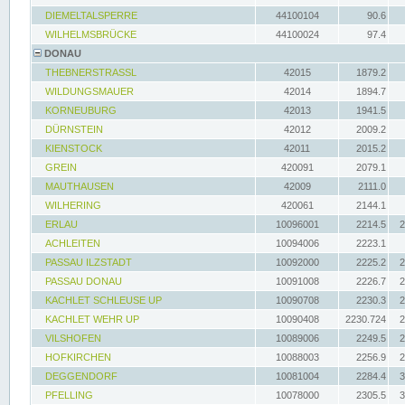
DIEMELTALSPERRE
44100104
90.6
WILHELMSBRÜCKE
44100024
97.4
DONAU
THEBNERSTRASSL
42015
1879.2
WILDUNGSMAUER
42014
1894.7
KORNEUBURG
42013
1941.5
DÜRNSTEIN
42012
2009.2
KIENSTOCK
42011
2015.2
GREIN
420091
2079.1
MAUTHAUSEN
42009
2111.0
WILHERING
420061
2144.1
ERLAU
10096001
2214.5
2
ACHLEITEN
10094006
2223.1
PASSAU ILZSTADT
10092000
2225.2
2
PASSAU DONAU
10091008
2226.7
2
KACHLET SCHLEUSE UP
10090708
2230.3
2
KACHLET WEHR UP
10090408
2230.724
2
VILSHOFEN
10089006
2249.5
2
HOFKIRCHEN
10088003
2256.9
2
DEGGENDORF
10081004
2284.4
3
PFELLING
10078000
2305.5
3