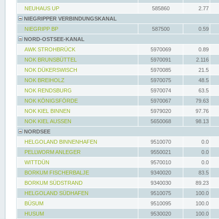
NEUHAUS UP
585860
2.77
NIEGRIPPER VERBINDUNGSKANAL
NIEGRIPP BP
587500
0.59
NORD-OSTSEE-KANAL
AWK STROHBRÜCK
5970069
0.89
NOK BRUNSBÜTTEL
5970091
2.116
NOK DÜKERSWISCH
5970085
21.5
NOK BREIHOLZ
5970075
48.5
NOK RENDSBURG
5970074
63.5
NOK KÖNIGSFÖRDE
5970067
79.63
NOK KIEL BINNEN
5979020
97.76
NOK KIEL AUSSEN
5650068
98.13
NORDSEE
HELGOLAND BINNENHAFEN
9510070
0.0
PELLWORM ANLEGER
9550021
0.0
WITTDÜN
9570010
0.0
BORKUM FISCHERBALJE
9340020
83.5
BORKUM SÜDSTRAND
9340030
89.23
HELGOLAND SÜDHAFEN
9510075
100.0
BÜSUM
9510095
100.0
HUSUM
9530020
100.0