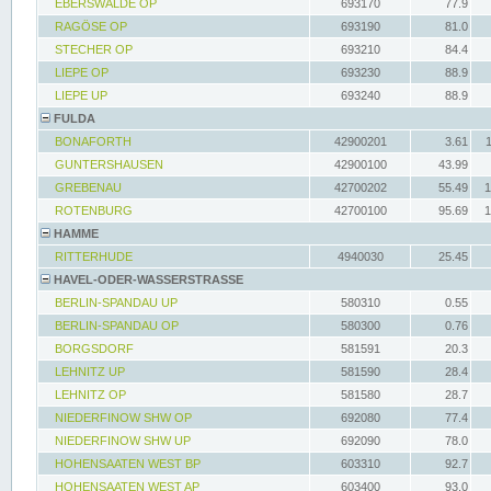
EBERSWALDE OP
693170
77.9
RAGÖSE OP
693190
81.0
STECHER OP
693210
84.4
LIEPE OP
693230
88.9
LIEPE UP
693240
88.9
FULDA
BONAFORTH
42900201
3.61
GUNTERSHAUSEN
42900100
43.99
GREBENAU
42700202
55.49
1
ROTENBURG
42700100
95.69
1
HAMME
RITTERHUDE
4940030
25.45
HAVEL-ODER-WASSERSTRASSE
BERLIN-SPANDAU UP
580310
0.55
BERLIN-SPANDAU OP
580300
0.76
BORGSDORF
581591
20.3
LEHNITZ UP
581590
28.4
LEHNITZ OP
581580
28.7
NIEDERFINOW SHW OP
692080
77.4
NIEDERFINOW SHW UP
692090
78.0
HOHENSAATEN WEST BP
603310
92.7
HOHENSAATEN WEST AP
603400
93.0