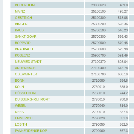
BODENHEIM
23900620
489.0
MAINZ
25100100
498.27
OESTRICH
25100300
518.08
BINGEN
25300200
528.36
KAUB
25700100
546.23
SANKT GOAR
25700300
556.43
BOPPARD
25700500
570.45
BRAUBACH
25700600
579.98
KOBLENZ
25900700
591.49
NEUWIED STADT
27100370
608.04
ANDERNACH
27100400
613.78
OBERWINTER
27100700
638.19
BONN
2710080
654.8
KÖLN
2730010
688.0
DÜSSELDORF
2750010
744.2
DUISBURG-RUHRORT
2770010
780.8
WESEL
2770040
814.0
REES
2790010
837.4
EMMERICH
2790020
851.9
LOBITH
2790050
862.0
PANNERDENSE KOP
2790060
867.3