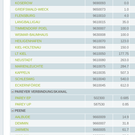
KOSEROW
9690093
0.0
GREIFSWALD-WIECK
9650073
1.0
FLENSBURG
9610010
4.0
LANGBALLIGAU
9610015
35.0
TIMMENDORF POEL
9630007
100.0
WISMAR-BAUMHAUS
9630008
100.0
HEILIGENHAFEN
9610070
123.0
KIEL-HOLTENAU
9610066
150.0
LT KIEL
9610050
177.75
NEUSTADT
9610080
263.0
MARIENLEUCHTE
9610075
284.7
KAPPELN
9610035
507.3
SCHLESWIG
9610040
540.0
ECKERNFÖRDE
9610045
612.0
PAREYER VERBINDUNGSKANAL
PAREY EP
502300
0.685
PAREY UP
587530
0.85
PEENE
AALBUDE
9660009
14.9
DEMMIN
9660007
31.8
JARMEN
9660005
61.7