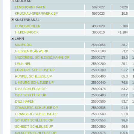
KRÜCKAU
ELMSHORN HAFEN
5970022
0.028
KRÜCKAU-SPERRWERK BP
5970023
10.5
KÜSTENKANAL
HUNDSMÜHLEN
4960020
5.188
HILKENBROOK
3800010
41.194
LAHN
MARBURG
25830056
-38.7
GIESSEN KLÄRWERK
25800100
-3.2
1
NIEDERBIEL SCHLEUSE KANAL OP
25800177
19.3
1
LEUN NEU
25800200
25.1
1
FÜRFURT SCHLEUSE UP
25800300
51.2
RUNKEL SCHLEUSE UP
25800400
65.3
LIMBURG SCHLEUSE UP
25800440
76.6
1
DIEZ SCHLEUSE OP
25800478
83.2
1
DIEZ SCHLEUSE UP
25800480
83.2
1
DIEZ HAFEN
25800500
83.7
1
CRAMBERG SCHLEUSE OP
25800538
91.8
CRAMBERG SCHLEUSE UP
25800540
91.8
SCHEIDT SCHLEUSE OP
25800558
96.8
SCHEIDT SCHLEUSE UP
25800560
96.8
KALKOFEN SCHLEUSE OP
25800578
105.6