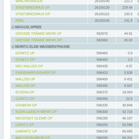
WINCHERINGEN
26100140
222.2
1
STADTBREDIMUS UP
26100130
229.44
STADTBREDIMUS OP
26100110
230.5
1
PERL
26100100
241.8
1
MÜGGELSPREE
GROSSE TRÄNKE WEHR UP
582670
44.91
GROSSE TRÄNKE WEHR OP
582660
45.03
MÜRITZ-ELDE-WASSERSTRASSE
DÖMITZ UP
596460
0.9
DÖMITZ OP
596450
1.0
NEU KALLISS OP
596430
4.97
FINDENWIRUNSHIER OP
596410
5.838
MALLISS UP
596400
9.431
MALLISS OP
596390
9.507
ELDENA OP
596370
18.004
GÜRITZ OP
596350
22.8
GRABOW OP
596330
30.849
KLEIN LAASCH WEHR OP
596300
42.718
NEUSTADT GLEWE OP
596280
46.197
LEWITZ OP
596250
50.599
GARWITZ UP
596230
60.655
MALCHOW WEHR OP
596200
65.201