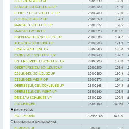
BESIGHEIM WEHR UP
23800440
136.9
1
HESSIGHEIM SCHLEUSE UP
23800420
142.9
1
PLEIDELSHEIM SCHLEUSE UP
23800400
150.0
1
BEIHINGEN WEHR UP
23800360
154.3
1
MARBACH SCHLEUSE UP
23800322
157.5
1
MARBACH WEHR UP
23800320
158.931
1
POPPENWEILER SCHLEUSE UP
23800300
164.7
1
ALDINGEN SCHLEUSE UP
23800280
171.9
2
HOFEN SCHLEUSE UP
23800260
176.0
2
CANNSTATT SCHLEUSE UP
23800240
182.7
UNTERTÜRKHEIM SCHLEUSE UP
23800220
186.2
2
OBERTÜRKHEIM SCHLEUSE UP
23800200
189.4
2
ESSLINGEN SCHLEUSE UP
23800180
193.9
2
ESSLINGEN WEHR OP
23800176
194.1
2
OBERESSLINGEN SCHLEUSE UP
23800145
194.8
2
OBERESSLINGEN WEHR UP
23800140
196.5
2
DEIZISAU SCHLEUSE UP
23800120
199.5
2
PLOCHINGEN
23800100
202.56
2
NEUE MAAS
ROTTERDAM
123456786
1000.0
NEUHAUSER SPEISEKANAL
NEUHAUS OP
585850
2.7