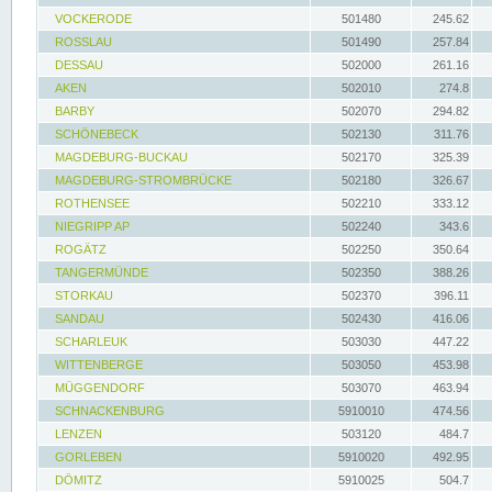
VOCKERODE
501480
245.62
ROSSLAU
501490
257.84
DESSAU
502000
261.16
AKEN
502010
274.8
BARBY
502070
294.82
SCHÖNEBECK
502130
311.76
MAGDEBURG-BUCKAU
502170
325.39
MAGDEBURG-STROMBRÜCKE
502180
326.67
ROTHENSEE
502210
333.12
NIEGRIPP AP
502240
343.6
ROGÄTZ
502250
350.64
TANGERMÜNDE
502350
388.26
STORKAU
502370
396.11
SANDAU
502430
416.06
SCHARLEUK
503030
447.22
WITTENBERGE
503050
453.98
MÜGGENDORF
503070
463.94
SCHNACKENBURG
5910010
474.56
LENZEN
503120
484.7
GORLEBEN
5910020
492.95
DÖMITZ
5910025
504.7