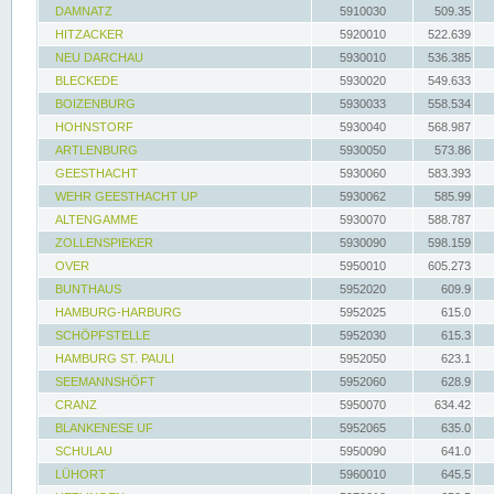
DAMNATZ
5910030
509.35
HITZACKER
5920010
522.639
NEU DARCHAU
5930010
536.385
BLECKEDE
5930020
549.633
BOIZENBURG
5930033
558.534
HOHNSTORF
5930040
568.987
ARTLENBURG
5930050
573.86
GEESTHACHT
5930060
583.393
WEHR GEESTHACHT UP
5930062
585.99
ALTENGAMME
5930070
588.787
ZOLLENSPIEKER
5930090
598.159
OVER
5950010
605.273
BUNTHAUS
5952020
609.9
HAMBURG-HARBURG
5952025
615.0
SCHÖPFSTELLE
5952030
615.3
HAMBURG ST. PAULI
5952050
623.1
SEEMANNSHÖFT
5952060
628.9
CRANZ
5950070
634.42
BLANKENESE UF
5952065
635.0
SCHULAU
5950090
641.0
LÜHORT
5960010
645.5