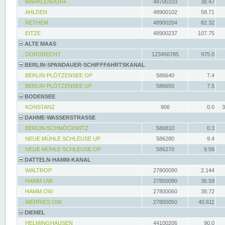
MARKLENDORF
48700103
38.47
AHLDEN
48900102
58.71
RETHEM
48900204
82.32
EITZE
48900237
107.75
ALTE MAAS
DORDRECHT
123456785
975.0
BERLIN-SPANDAUER-SCHIFFFAHRTSKANAL
BERLIN-PLÖTZENSEE OP
586640
7.4
BERLIN-PLÖTZENSEE UP
586650
7.5
BODENSEE
KONSTANZ
906
0.0
3
DAHME-WASSERSTRASSE
BERLIN-SCHMÖCKWITZ
586810
0.3
NEUE MÜHLE SCHLEUSE UP
586280
9.4
NEUE MÜHLE SCHLEUSE OP
586270
9.56
DATTELN-HAMM-KANAL
WALTROP
27800090
2.144
HAMM UW
27800080
36.59
HAMM OW
27800060
38.72
WERRIES OW
27800050
40.611
DIEMEL
HELMINGHAUSEN
44100206
90.0