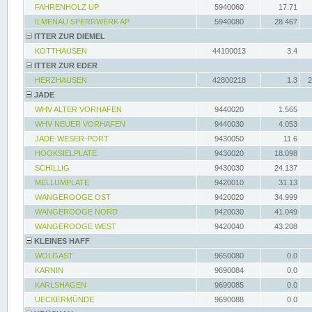
FAHRENHOLZ UP
5940060
17.71
ILMENAU SPERRWERK AP
5940080
28.467
ITTER ZUR DIEMEL
KOTTHAUSEN
44100013
3.4
ITTER ZUR EDER
HERZHAUSEN
42800218
1.3
2
JADE
WHV ALTER VORHAFEN
9440020
1.565
WHV NEUER VORHAFEN
9440030
4.053
JADE-WESER-PORT
9430050
11.6
HOOKSIELPLATE
9430020
18.098
SCHILLIG
9430030
24.137
MELLUMPLATE
9420010
31.13
WANGEROOGE OST
9420020
34.999
WANGEROOGE NORD
9420030
41.049
WANGEROOGE WEST
9420040
43.208
KLEINES HAFF
WOLGAST
9650080
0.0
KARNIN
9690084
0.0
KARLSHAGEN
9690085
0.0
UECKERMÜNDE
9690088
0.0