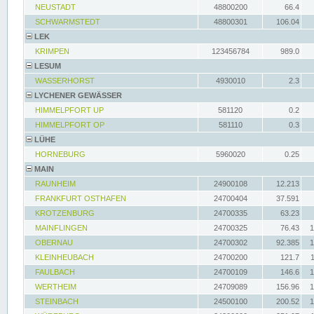
NEUSTADT
48800200
66.4
SCHWARMSTEDT
48800301
106.04
LEK
KRIMPEN
123456784
989.0
LESUM
WASSERHORST
4930010
2.3
LYCHENER GEWÄSSER
HIMMELPFORT UP
581120
0.2
HIMMELPFORT OP
581110
0.3
LÜHE
HORNEBURG
5960020
0.25
MAIN
RAUNHEIM
24900108
12.213
FRANKFURT OSTHAFEN
24700404
37.591
KROTZENBURG
24700335
63.23
MAINFLINGEN
24700325
76.43
1
OBERNAU
24700302
92.385
1
KLEINHEUBACH
24700200
121.7
FAULBACH
24700109
146.6
1
WERTHEIM
24709089
156.96
1
STEINBACH
24500100
200.52
1