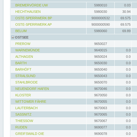
BREMERVÖRDE UW
5980010
0.03
HECHTHAUSEN
5980030
30.94
OSTE-SPERRWERK BP
9000000532
69.575
OSTE-SPERRWERK AP
9000000590
69.575
BELUM
5980060
69.89
OSTSEE
PREROW
9650027
WARNEMÜNDE
9640015
0.0
ALTHAGEN
9650024
0.0
BARTH
9650030
0.0
BARHÖFT
9650040
0.0
STRALSUND
9650043
0.0
STAHLBRODE
9650070
0.0
NEUENDORF HAFEN
9670046
0.0
KLOSTER
9670050
0.0
WITTOWER FÄHRE
9670055
0.0
LAUTERBACH
9670063
0.0
SASSNITZ
9670065
0.0
THIESSOW
9670067
0.0
RUDEN
9690077
0.0
GREIFSWALD OIE
9690078
0.0