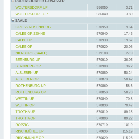
RÜDERSDORFER GEWÄSSER
WOLTERSDORF UP
586050
3.71
WOLTERSDORF OP
586040
3.89
SAALE
GROSS ROSENBURG
570950
9.64
CALBE GRIZEHNE
570940
17.43
CALBE UP
570930
19.67
CALBE OP
570920
20.08
NIENBURG (SAALE)
579100
27.9
BERNBURG UP
570910
36.05
BERNBURG OP
570900
36.2
ALSLEBEN UP
570880
50.24
ALSLEBEN OP
570870
50.42
ROTHENBURG UP
570860
58.6
ROTHENBURG OP
570850
58.78
WETTIN UP
570840
70.3
WETTIN OP
570830
70.47
TROTHA UP
570810
89.15
TROTHA OP
570800
89.22
RÖPZIG
570710
101.9
RISCHMÜHLE UP
570630
115.19
RISCHMÜHLE OP
570620
115.26