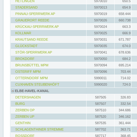
HETLINGEN
5970010
650.5
STADERSAND
5970013
654.9
PINNAU-SPERRWERK AP
5970019
658.444
GRAUERORT REEDE
5970026
660.738
KRÜCKAU-SPERRWERK AP
5970024
663.3
KOLLMAR
5970025
666.9
KRAUTSAND REEDE
5970031
671.787
GLÜCKSTADT
5970035
674.0
STÖR-SPERRWERK AP
5970041
678.636
BROKDORF
5970050
684.2
BRUNSBÜTTEL MPM
5970094
695.214
OSTERIFF MPM
5970096
703.44
OTTERNDORF MPM
5990011
714.02
CUXHAVEN STEUBENHÖFT
5990020
724.0
ELBE-HAVEL-KANAL
DETERSHAGEN
587505
326.83
BURG
587507
332.54
ZERBEN OP
587510
344.686
ZERBEN UP
587520
346.162
GENTHIN
587535
361.444
SCHLAGENTHINER STREMME
587702
363.71
ROSSDORF
587717
368.45