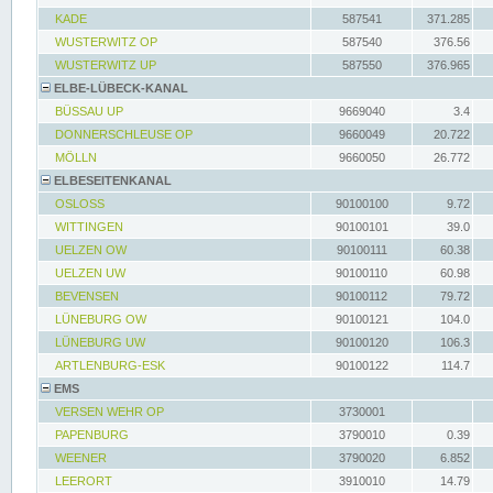
KADE
587541
371.285
WUSTERWITZ OP
587540
376.56
WUSTERWITZ UP
587550
376.965
ELBE-LÜBECK-KANAL
BÜSSAU UP
9669040
3.4
DONNERSCHLEUSE OP
9660049
20.722
MÖLLN
9660050
26.772
ELBESEITENKANAL
OSLOSS
90100100
9.72
WITTINGEN
90100101
39.0
UELZEN OW
90100111
60.38
UELZEN UW
90100110
60.98
BEVENSEN
90100112
79.72
LÜNEBURG OW
90100121
104.0
LÜNEBURG UW
90100120
106.3
ARTLENBURG-ESK
90100122
114.7
EMS
VERSEN WEHR OP
3730001
PAPENBURG
3790010
0.39
WEENER
3790020
6.852
LEERORT
3910010
14.79