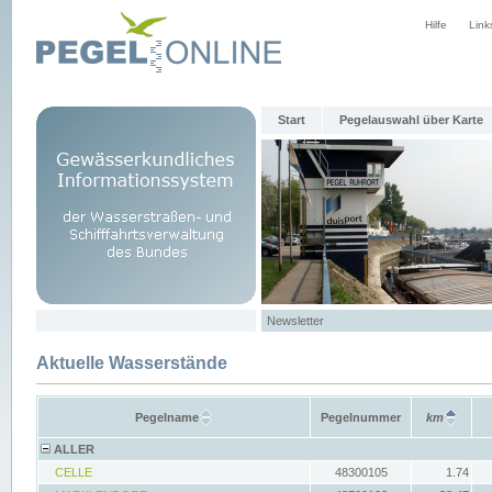
Hilfe
Link
Start
Pegelauswahl über Karte
Newsletter
Aktuelle Wasserstände
Pegelname
Pegelnummer
km
ALLER
CELLE
48300105
1.74