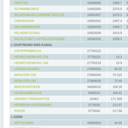
PFATTER
10068006
2350.7
3
SCHWABELWEIS
10062000
2376.5
3
REGENSBURG EISERNE BRÜCKE
10061007
2379.3
3
OBERNDORF
10056302
2397.4
KELHEIMWINZER
10054500
2409.7
3
KELHEIM DONAU
10053009
2414.8
INGOLSTADT LUITPOLDSTRASSE
10046105
2458.3
DORTMUND-EMS-KANAL
GROPPENBRUCH
27700122
HENRICHENBURG OW
27700111
14.3
HENRICHENBURG UW
27700133
15.9
LÜDINGHAUSEN
27800020
39.32
MÜNSTER OW
27800040
70.315
MÜNSTER UW
27800030
72.49
BERGESHÖVEDE
34000010
108.26
HASEHUBBRÜCKE
3690010
166.42
VERSEN TRENNSPITZE
25463
171.309
HERBRUM HAFENDAMM
3770030
213.07
RHEDE
3770040
217.86
EDER
AFFOLDERN
42800502
44.02