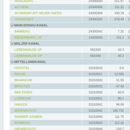
WÜRZBURG
24300600
251.97
ASTHEIM
24300406
311.22
1
SCHWEINFURT NEUER HAFEN
24300304
330.78
TRUNSTADT
24300202
378.44
2
MAIN-DONAU-KANAL
BAMBERG
24300042
7.31
2
RIEDENBURG_UP
13409200
151.2
3
MALZER KANAL
LIEBENWALDE UP
581550
43.3
LIEBENWALDE OP
581540
45.3
MITTELLANDKANAL
HÖRSTEL
31010010
0.6
RECKE
31010011
12.595
BRAMSCHE
31010020
31.95
BROXTEN
31010032
47.43
BAD ESSEN
31010030
60.8
LÜBBECKE
31010031
80.1
HAHLEN
31010041
98.09
BERENBUSCH
31010042
106.732
WARBER GRABEN
31010040
111.75
RUSBEND
31010043
112.16
NIENBRÜGGE
31010044
126.7