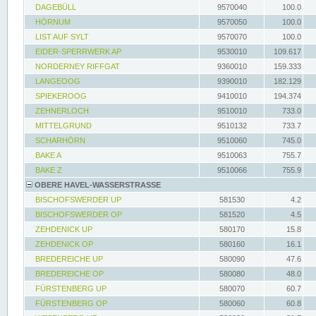
DAGEBÜLL
9570040
100.0
HÖRNUM
9570050
100.0
LIST AUF SYLT
9570070
100.0
EIDER-SPERRWERK AP
9530010
109.617
NORDERNEY RIFFGAT
9360010
159.333
LANGEOOG
9390010
182.129
SPIEKEROOG
9410010
194.374
ZEHNERLOCH
9510010
733.0
MITTELGRUND
9510132
733.7
SCHARHÖRN
9510060
745.0
BAKE A
9510063
755.7
BAKE Z
9510066
755.9
OBERE HAVEL-WASSERSTRASSE
BISCHOFSWERDER UP
581530
4.2
BISCHOFSWERDER OP
581520
4.5
ZEHDENICK UP
580170
15.8
ZEHDENICK OP
580160
16.1
BREDEREICHE UP
580090
47.6
BREDEREICHE OP
580080
48.0
FÜRSTENBERG UP
580070
60.7
FÜRSTENBERG OP
580060
60.8