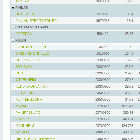
ANKLAM
9660001
89.8
PINNAU
UETERSEN
5970016
9.51
PINNAU-SPERRWERK BP
5970018
18.1
POTSDAMER HAVEL
POTSDAM
580412
26.63
RHEIN
KONSTANZ-RHEIN
3329
0.5
BASEL-RHEINHALLE
2310010
164.3
RHEINWEILER
23300130
186.2
2
BREISACH
23300320
227.6
1
RUST
23300580
254.2
OTTENHEIM
23300800
270.6
1
KEHL-KRONENHOF
23300900
292.2
1
IFFEZHEIM
23500600
336.2
PLITTERSDORF
23500700
340.2
1
MAXAU
23700200
362.327
PHILIPPSBURG
23700500
389.33
SPEYER
23700600
400.61
MANNHEIM
23700700
424.733
WORMS
23900200
443.37
NIERSTEIN-OPPENHEIM
23900600
480.606