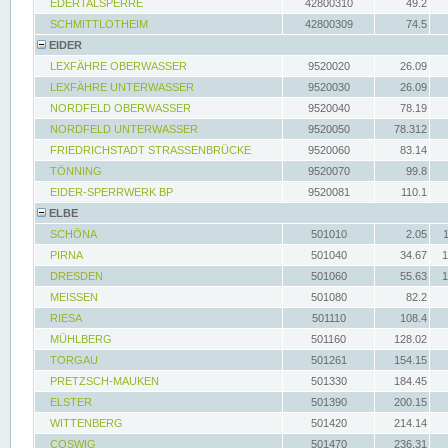
EDERTALSPERRE
42800310
49.2
SCHMITTLOTHEIM
42800309
74.5
EIDER
LEXFÄHRE OBERWASSER
9520020
26.09
LEXFÄHRE UNTERWASSER
9520030
26.09
NORDFELD OBERWASSER
9520040
78.19
NORDFELD UNTERWASSER
9520050
78.312
FRIEDRICHSTADT STRASSENBRÜCKE
9520060
83.14
TÖNNING
9520070
99.8
EIDER-SPERRWERK BP
9520081
110.1
ELBE
SCHÖNA
501010
2.05
PIRNA
501040
34.67
1
DRESDEN
501060
55.63
1
MEISSEN
501080
82.2
RIESA
501110
108.4
MÜHLBERG
501160
128.02
TORGAU
501261
154.15
PRETZSCH-MAUKEN
501330
184.45
ELSTER
501390
200.15
WITTENBERG
501420
214.14
COSWIG
501470
236.31