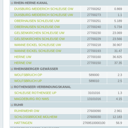
RHEIN-HERNE-KANAL
DUISBURG-MEIDERICH SCHLEUSE OW
27700262
0.869
DUISBURG-MEIDERICH SCHLEUSE UW
27700273
1.1
OBERHAUSEN SCHLEUSE UW
27700251
5.189
OBERHAUSEN SCHLEUSE OW
27700240
5.734
GELSENKIRCHEN SCHLEUSE UW
27700230
23.069
GELSENKIRCHEN SCHLEUSE OW
27700229
23.566
WANNE EICKEL SCHLEUSE UW
27700218
30.907
WANNE EICKEL SCHLEUSE OW
27700193
31.47
HERNE UW
27700160
36.825
HERNE OW
27700150
37.35
RHEINSBERGER GEWÄSSER
WOLFSBRUCH OP
589000
2.3
WOLFSBRUCH UP
589010
2.5
ROTHENSEER-VERBINDUNGSKANAL
SCHLEUSE ROTHENSEE UP
3101016
1.3
MAGDEBURG-RO NWS
13101016
4.15
RUHR
RUHRWEHR OW
27600090
2.961
SCHLOSSBRÜCKE MÜLHEIM
27600030
12.183
HATTINGEN
2769510000100
56.9