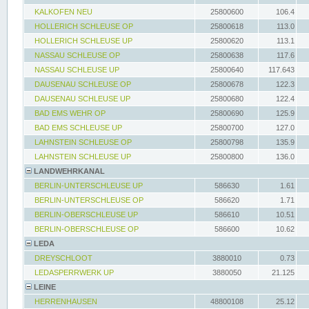
KALKOFEN NEU
25800600
106.4
HOLLERICH SCHLEUSE OP
25800618
113.0
HOLLERICH SCHLEUSE UP
25800620
113.1
NASSAU SCHLEUSE OP
25800638
117.6
NASSAU SCHLEUSE UP
25800640
117.643
DAUSENAU SCHLEUSE OP
25800678
122.3
DAUSENAU SCHLEUSE UP
25800680
122.4
BAD EMS WEHR OP
25800690
125.9
BAD EMS SCHLEUSE UP
25800700
127.0
LAHNSTEIN SCHLEUSE OP
25800798
135.9
LAHNSTEIN SCHLEUSE UP
25800800
136.0
LANDWEHRKANAL
BERLIN-UNTERSCHLEUSE UP
586630
1.61
BERLIN-UNTERSCHLEUSE OP
586620
1.71
BERLIN-OBERSCHLEUSE UP
586610
10.51
BERLIN-OBERSCHLEUSE OP
586600
10.62
LEDA
DREYSCHLOOT
3880010
0.73
LEDASPERRWERK UP
3880050
21.125
LEINE
HERRENHAUSEN
48800108
25.12