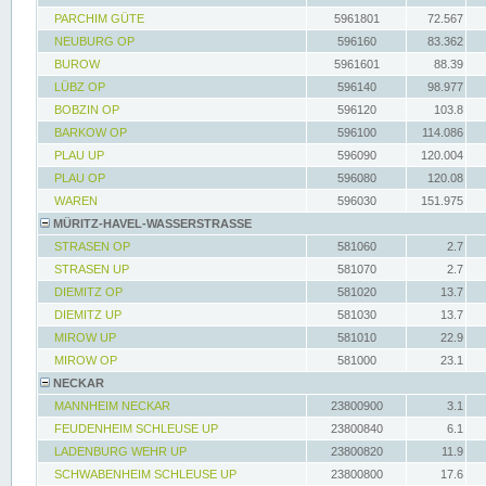
PARCHIM GÜTE
5961801
72.567
NEUBURG OP
596160
83.362
BUROW
5961601
88.39
LÜBZ OP
596140
98.977
BOBZIN OP
596120
103.8
BARKOW OP
596100
114.086
PLAU UP
596090
120.004
PLAU OP
596080
120.08
WAREN
596030
151.975
MÜRITZ-HAVEL-WASSERSTRASSE
STRASEN OP
581060
2.7
STRASEN UP
581070
2.7
DIEMITZ OP
581020
13.7
DIEMITZ UP
581030
13.7
MIROW UP
581010
22.9
MIROW OP
581000
23.1
NECKAR
MANNHEIM NECKAR
23800900
3.1
FEUDENHEIM SCHLEUSE UP
23800840
6.1
LADENBURG WEHR UP
23800820
11.9
SCHWABENHEIM SCHLEUSE UP
23800800
17.6