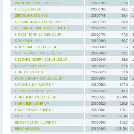
WIEBLINGEN WEHR UP NEU
23800780
22.4
HEIDELBERG UP
23800760
26.1
1
ZIEGELHAUSEN AMS
23800745
29.4
1
NECKARGEMÜND SCHLEUSE UP
23800740
30.8
1
NECKARSTEINACH SCHLEUSE UP
23800720
39.1
1
HIRSCHHORN SCHLEUSE UP
23800700
47.5
ROCKENAU SKA
23800690
60.7
ROCKENAU SCHLEUSE UP
23800680
61.3
GUTTENBACH SCHLEUSE UP
23800660
72.1
1
NECKARZIMMERN SCHLEUSE UP
23800640
85.9
1
HASSMERSHEIM AMS
23800630
87.5
1
GUNDELSHEIM UP
23800620
93.8
1
KOCHENDORF SCHLEUSE UP
23800600
103.8
1
NECKARSULM WEHR UP
23800580
107.0
1
HEILBRONN SCHLEUSE UP
23800560
113.3
1
HORKHEIM SCHLEUSE UP
23800557
117.435
1
HORKHEIM WEHR UP
23800520
119.8
1
LAUFFEN SCHLEUSE UP
23800501
125.1
1
LAUFFEN
23800500
125.43
1
BESIGHEIM SCHLEUSE UP
23800480
136.2
1
BESIGHEIM SKA
23800460
136.284
1