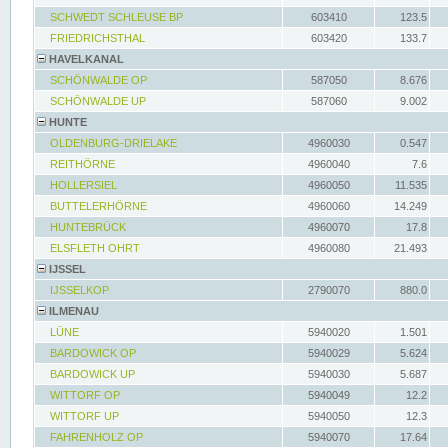
SCHWEDT SCHLEUSE BP
603410
123.5
FRIEDRICHSTHAL
603420
133.7
HAVELKANAL
SCHÖNWALDE OP
587050
8.676
SCHÖNWALDE UP
587060
9.002
HUNTE
OLDENBURG-DRIELAKE
4960030
0.547
REITHÖRNE
4960040
7.6
HOLLERSIEL
4960050
11.535
BUTTELERHÖRNE
4960060
14.249
HUNTEBRÜCK
4960070
17.8
ELSFLETH OHRT
4960080
21.493
IJSSEL
IJSSELKOP
2790070
880.0
ILMENAU
LÜNE
5940020
1.501
BARDOWICK OP
5940029
5.624
BARDOWICK UP
5940030
5.687
WITTORF OP
5940049
12.2
WITTORF UP
5940050
12.3
FAHRENHOLZ OP
5940070
17.64