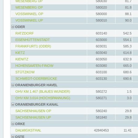
WESENBERG UP
580030
81.7
WESENBERG OP
580020
81.8
VOSSWINKEL OP
580000
88.1
VOSSWINKEL UP
580010
90.0
ODER
RATZDORF
603140
542.5
EISENHÜTTENSTADT
603000
554.1
FRANKFURT1 (ODER)
603031
585.3
KIETZ
603040
614.8
KIENITZ
603050
632.9
HOHENSAATEN-FINOW
603080
665.0
STÜTZKOW
603100
680.6
SCHWEDT-ODERBRÜCKE
603130
690.6
ORANIENBURGER HAVEL
OHV KM 1.467 (BLAUES WUNDER)
580272
1.5
OHV KM 3.014 (HOCHSPANNUNG)
580271
3.0
ORANIENBURGER KANAL
SACHSENHAUSEN OP
580240
29.8
SACHSENHAUSEN UP
581840
29.8
ORKE
DALWIGKSTHAL
42840453
11.41
OSTE