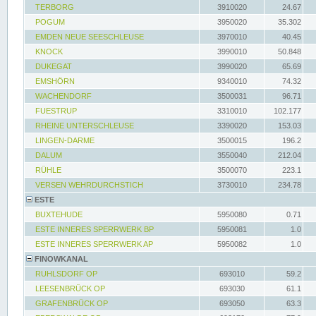
TERBORG
3910020
24.67
POGUM
3950020
35.302
EMDEN NEUE SEESCHLEUSE
3970010
40.45
KNOCK
3990010
50.848
DUKEGAT
3990020
65.69
EMSHÖRN
9340010
74.32
WACHENDORF
3500031
96.71
FUESTRUP
3310010
102.177
RHEINE UNTERSCHLEUSE
3390020
153.03
LINGEN-DARME
3500015
196.2
DALUM
3550040
212.04
RÜHLE
3500070
223.1
VERSEN WEHRDURCHSTICH
3730010
234.78
ESTE
BUXTEHUDE
5950080
0.71
ESTE INNERES SPERRWERK BP
5950081
1.0
ESTE INNERES SPERRWERK AP
5950082
1.0
FINOWKANAL
RUHLSDORF OP
693010
59.2
LEESENBRÜCK OP
693030
61.1
GRAFENBRÜCK OP
693050
63.3