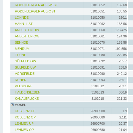
RODENBERGER AUE-WEST
31010052
132.68
RODENBERGER AUE-OST
31010051
133.55
LOHNDE
31010050
150.1
HANN. LIST
31010062
163.56
ANDERTEN UW
31010060
173.425
ANDERTEN OW
31010061
174.96
SEHNDE
31010070
183.58
MEHRUM
31010071
192.556
THUNE
31010080
222.85
SÜLFELD OW
31010092
235.7
SÜLFELD UW
31010091
238.0
VORSFELDE
31010090
249.12
RÜHEN
31010093
256.1
VELSDORF
3101012
283.1
HALDENSLEBEN
3101013
300.9
KANALBRÜCKE
3101018
321.33
MOSEL
KOBLENZ UP
26900900
1.9
KOBLENZ OP
26900880
2.111
LEHMEN UP
26900700
20.37
LEHMEN OP
26900680
21.04