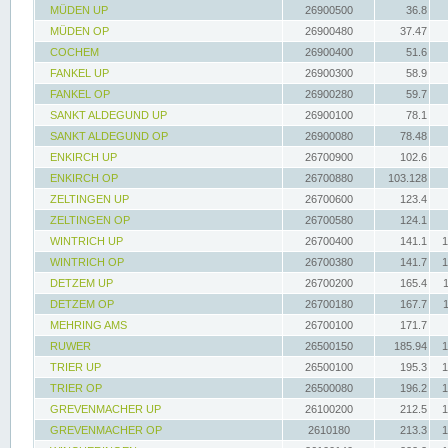
MÜDEN UP
26900500
36.8
MÜDEN OP
26900480
37.47
COCHEM
26900400
51.6
FANKEL UP
26900300
58.9
FANKEL OP
26900280
59.7
SANKT ALDEGUND UP
26900100
78.1
SANKT ALDEGUND OP
26900080
78.48
ENKIRCH UP
26700900
102.6
ENKIRCH OP
26700880
103.128
ZELTINGEN UP
26700600
123.4
ZELTINGEN OP
26700580
124.1
WINTRICH UP
26700400
141.1
1
WINTRICH OP
26700380
141.7
1
DETZEM UP
26700200
165.4
DETZEM OP
26700180
167.7
MEHRING AMS
26700100
171.7
RUWER
26500150
185.94
1
TRIER UP
26500100
195.3
1
TRIER OP
26500080
196.2
1
GREVENMACHER UP
26100200
212.5
1
GREVENMACHER OP
2610180
213.3
1