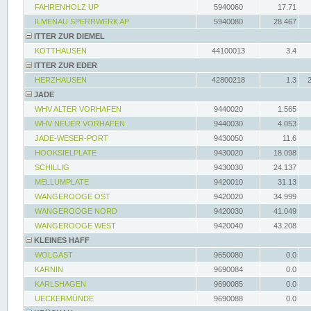
FAHRENHOLZ UP
5940060
17.71
ILMENAU SPERRWERK AP
5940080
28.467
ITTER ZUR DIEMEL
KOTTHAUSEN
44100013
3.4
ITTER ZUR EDER
HERZHAUSEN
42800218
1.3
JADE
WHV ALTER VORHAFEN
9440020
1.565
WHV NEUER VORHAFEN
9440030
4.053
JADE-WESER-PORT
9430050
11.6
HOOKSIELPLATE
9430020
18.098
SCHILLIG
9430030
24.137
MELLUMPLATE
9420010
31.13
WANGEROOGE OST
9420020
34.999
WANGEROOGE NORD
9420030
41.049
WANGEROOGE WEST
9420040
43.208
KLEINES HAFF
WOLGAST
9650080
0.0
KARNIN
9690084
0.0
KARLSHAGEN
9690085
0.0
UECKERMÜNDE
9690088
0.0