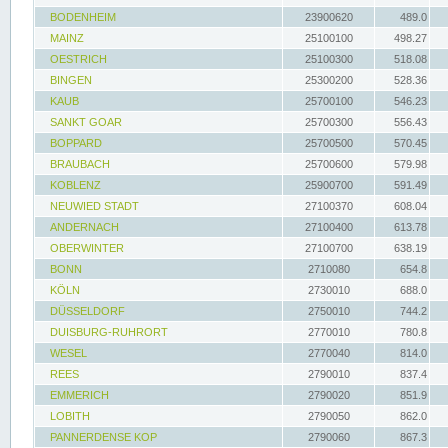
BODENHEIM
23900620
489.0
MAINZ
25100100
498.27
OESTRICH
25100300
518.08
BINGEN
25300200
528.36
KAUB
25700100
546.23
SANKT GOAR
25700300
556.43
BOPPARD
25700500
570.45
BRAUBACH
25700600
579.98
KOBLENZ
25900700
591.49
NEUWIED STADT
27100370
608.04
ANDERNACH
27100400
613.78
OBERWINTER
27100700
638.19
BONN
2710080
654.8
KÖLN
2730010
688.0
DÜSSELDORF
2750010
744.2
DUISBURG-RUHRORT
2770010
780.8
WESEL
2770040
814.0
REES
2790010
837.4
EMMERICH
2790020
851.9
LOBITH
2790050
862.0
PANNERDENSE KOP
2790060
867.3