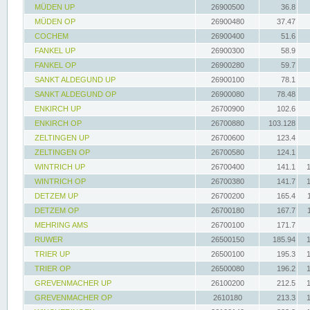
MÜDEN UP
26900500
36.8
MÜDEN OP
26900480
37.47
COCHEM
26900400
51.6
FANKEL UP
26900300
58.9
FANKEL OP
26900280
59.7
SANKT ALDEGUND UP
26900100
78.1
SANKT ALDEGUND OP
26900080
78.48
ENKIRCH UP
26700900
102.6
ENKIRCH OP
26700880
103.128
ZELTINGEN UP
26700600
123.4
ZELTINGEN OP
26700580
124.1
WINTRICH UP
26700400
141.1
WINTRICH OP
26700380
141.7
DETZEM UP
26700200
165.4
DETZEM OP
26700180
167.7
MEHRING AMS
26700100
171.7
RUWER
26500150
185.94
TRIER UP
26500100
195.3
TRIER OP
26500080
196.2
GREVENMACHER UP
26100200
212.5
GREVENMACHER OP
2610180
213.3