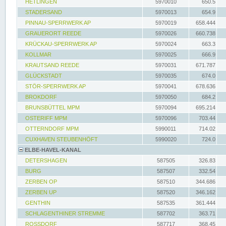
HETLINGEN
5970010
650.5
STADERSAND
5970013
654.9
PINNAU-SPERRWERK AP
5970019
658.444
GRAUERORT REEDE
5970026
660.738
KRÜCKAU-SPERRWERK AP
5970024
663.3
KOLLMAR
5970025
666.9
KRAUTSAND REEDE
5970031
671.787
GLÜCKSTADT
5970035
674.0
STÖR-SPERRWERK AP
5970041
678.636
BROKDORF
5970050
684.2
BRUNSBÜTTEL MPM
5970094
695.214
OSTERIFF MPM
5970096
703.44
OTTERNDORF MPM
5990011
714.02
CUXHAVEN STEUBENHÖFT
5990020
724.0
ELBE-HAVEL-KANAL
DETERSHAGEN
587505
326.83
BURG
587507
332.54
ZERBEN OP
587510
344.686
ZERBEN UP
587520
346.162
GENTHIN
587535
361.444
SCHLAGENTHINER STREMME
587702
363.71
ROSSDORF
587717
368.45