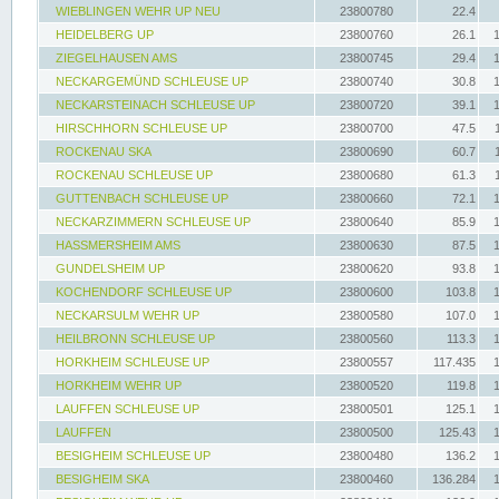
WIEBLINGEN WEHR UP NEU
23800780
22.4
HEIDELBERG UP
23800760
26.1
ZIEGELHAUSEN AMS
23800745
29.4
NECKARGEMÜND SCHLEUSE UP
23800740
30.8
NECKARSTEINACH SCHLEUSE UP
23800720
39.1
HIRSCHHORN SCHLEUSE UP
23800700
47.5
ROCKENAU SKA
23800690
60.7
ROCKENAU SCHLEUSE UP
23800680
61.3
GUTTENBACH SCHLEUSE UP
23800660
72.1
NECKARZIMMERN SCHLEUSE UP
23800640
85.9
HASSMERSHEIM AMS
23800630
87.5
GUNDELSHEIM UP
23800620
93.8
KOCHENDORF SCHLEUSE UP
23800600
103.8
NECKARSULM WEHR UP
23800580
107.0
HEILBRONN SCHLEUSE UP
23800560
113.3
HORKHEIM SCHLEUSE UP
23800557
117.435
HORKHEIM WEHR UP
23800520
119.8
LAUFFEN SCHLEUSE UP
23800501
125.1
LAUFFEN
23800500
125.43
BESIGHEIM SCHLEUSE UP
23800480
136.2
BESIGHEIM SKA
23800460
136.284