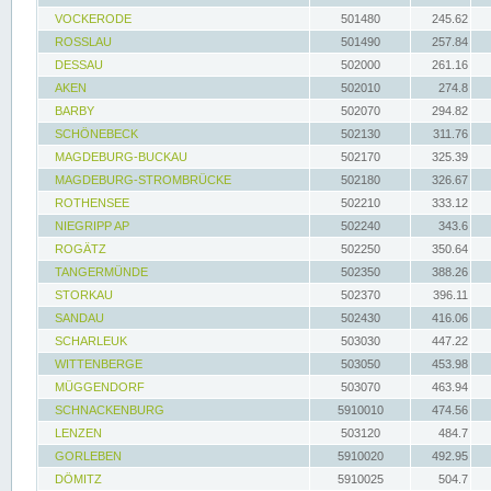
VOCKERODE
501480
245.62
ROSSLAU
501490
257.84
DESSAU
502000
261.16
AKEN
502010
274.8
BARBY
502070
294.82
SCHÖNEBECK
502130
311.76
MAGDEBURG-BUCKAU
502170
325.39
MAGDEBURG-STROMBRÜCKE
502180
326.67
ROTHENSEE
502210
333.12
NIEGRIPP AP
502240
343.6
ROGÄTZ
502250
350.64
TANGERMÜNDE
502350
388.26
STORKAU
502370
396.11
SANDAU
502430
416.06
SCHARLEUK
503030
447.22
WITTENBERGE
503050
453.98
MÜGGENDORF
503070
463.94
SCHNACKENBURG
5910010
474.56
LENZEN
503120
484.7
GORLEBEN
5910020
492.95
DÖMITZ
5910025
504.7