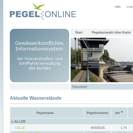
Hilfe
Link
Start
Pegelauswahl über Karte
Newsletter
Aktuelle Wasserstände
Pegelname
Pegelnummer
km
ALLER
CELLE
48300105
1.74