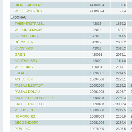
DIEMELTALSPERRE
44100104
90.6
WILHELMSBRÜCKE
44100024
97.4
DONAU
THEBNERSTRASSL
42015
1879.2
WILDUNGSMAUER
42014
1894.7
KORNEUBURG
42013
1941.5
DÜRNSTEIN
42012
2009.2
KIENSTOCK
42011
2015.2
GREIN
420091
2079.1
MAUTHAUSEN
42009
2111.0
WILHERING
420061
2144.1
ERLAU
10096001
2214.5
ACHLEITEN
10094006
2223.1
PASSAU ILZSTADT
10092000
2225.2
PASSAU DONAU
10091008
2226.7
KACHLET SCHLEUSE UP
10090708
2230.3
KACHLET WEHR UP
10090408
2230.724
VILSHOFEN
10089006
2249.5
HOFKIRCHEN
10088003
2256.9
DEGGENDORF
10081004
2284.4
PFELLING
10078000
2305.5