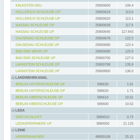
KALKOFEN NEU
25800600
106.4
HOLLERICH SCHLEUSE OP
25800618
113.0
HOLLERICH SCHLEUSE UP
25800620
113.1
NASSAU SCHLEUSE OP
25800638
117.6
NASSAU SCHLEUSE UP
25800640
117.643
DAUSENAU SCHLEUSE OP
25800678
122.3
DAUSENAU SCHLEUSE UP
25800680
122.4
BAD EMS WEHR OP
25800690
125.9
BAD EMS SCHLEUSE UP
25800700
127.0
LAHNSTEIN SCHLEUSE OP
25800798
135.9
LAHNSTEIN SCHLEUSE UP
25800800
136.0
LANDWEHRKANAL
BERLIN-UNTERSCHLEUSE UP
586630
1.61
BERLIN-UNTERSCHLEUSE OP
586620
1.71
BERLIN-OBERSCHLEUSE UP
586610
10.51
BERLIN-OBERSCHLEUSE OP
586600
10.62
LEDA
DREYSCHLOOT
3880010
0.73
LEDASPERRWERK UP
3880050
21.125
LEINE
HERRENHAUSEN
48800108
25.12