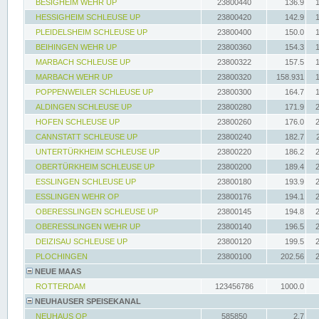
BESIGHEIM WEHR UP
23800440
136.9
HESSIGHEIM SCHLEUSE UP
23800420
142.9
PLEIDELSHEIM SCHLEUSE UP
23800400
150.0
BEIHINGEN WEHR UP
23800360
154.3
MARBACH SCHLEUSE UP
23800322
157.5
MARBACH WEHR UP
23800320
158.931
POPPENWEILER SCHLEUSE UP
23800300
164.7
ALDINGEN SCHLEUSE UP
23800280
171.9
HOFEN SCHLEUSE UP
23800260
176.0
CANNSTATT SCHLEUSE UP
23800240
182.7
UNTERTÜRKHEIM SCHLEUSE UP
23800220
186.2
OBERTÜRKHEIM SCHLEUSE UP
23800200
189.4
ESSLINGEN SCHLEUSE UP
23800180
193.9
ESSLINGEN WEHR OP
23800176
194.1
OBERESSLINGEN SCHLEUSE UP
23800145
194.8
OBERESSLINGEN WEHR UP
23800140
196.5
DEIZISAU SCHLEUSE UP
23800120
199.5
PLOCHINGEN
23800100
202.56
NEUE MAAS
ROTTERDAM
123456786
1000.0
NEUHAUSER SPEISEKANAL
NEUHAUS OP
585850
2.7