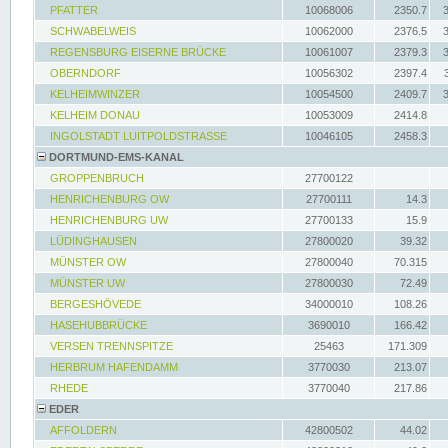
PFATTER
10068006
2350.7
SCHWABELWEIS
10062000
2376.5
REGENSBURG EISERNE BRÜCKE
10061007
2379.3
OBERNDORF
10056302
2397.4
KELHEIMWINZER
10054500
2409.7
KELHEIM DONAU
10053009
2414.8
INGOLSTADT LUITPOLDSTRASSE
10046105
2458.3
DORTMUND-EMS-KANAL
GROPPENBRUCH
27700122
HENRICHENBURG OW
27700111
14.3
HENRICHENBURG UW
27700133
15.9
LÜDINGHAUSEN
27800020
39.32
MÜNSTER OW
27800040
70.315
MÜNSTER UW
27800030
72.49
BERGESHÖVEDE
34000010
108.26
HASEHUBBRÜCKE
3690010
166.42
VERSEN TRENNSPITZE
25463
171.309
HERBRUM HAFENDAMM
3770030
213.07
RHEDE
3770040
217.86
EDER
AFFOLDERN
42800502
44.02