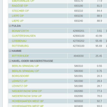
EBERSWALDE OP
693170
77.9
RAGÖSE OP
693190
81.0
STECHER OP
693210
84.4
LIEPE OP
693230
88.9
LIEPE UP
693240
88.9
FULDA
BONAFORTH
42900201
3.61
GUNTERSHAUSEN
42900100
43.99
GREBENAU
42700202
55.49
ROTENBURG
42700100
95.69
HAMME
RITTERHUDE
4940030
25.45
HAVEL-ODER-WASSERSTRASSE
BERLIN-SPANDAU UP
580310
0.55
BERLIN-SPANDAU OP
580300
0.76
BORGSDORF
581591
20.3
LEHNITZ UP
581590
28.4
LEHNITZ OP
581580
28.7
NIEDERFINOW SHW OP
692080
77.4
NIEDERFINOW SHW UP
692090
78.0
HOHENSAATEN WEST BP
603310
92.7
HOHENSAATEN WEST AP
603400
93.0