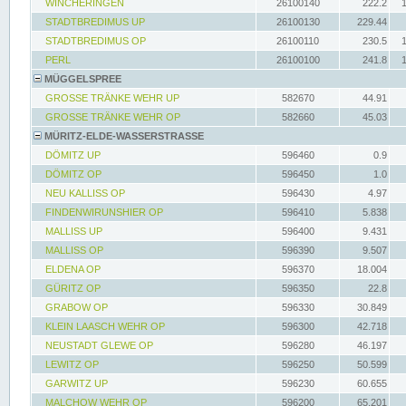
WINCHERINGEN
26100140
222.2
STADTBREDIMUS UP
26100130
229.44
STADTBREDIMUS OP
26100110
230.5
PERL
26100100
241.8
MÜGGELSPREE
GROSSE TRÄNKE WEHR UP
582670
44.91
GROSSE TRÄNKE WEHR OP
582660
45.03
MÜRITZ-ELDE-WASSERSTRASSE
DÖMITZ UP
596460
0.9
DÖMITZ OP
596450
1.0
NEU KALLISS OP
596430
4.97
FINDENWIRUNSHIER OP
596410
5.838
MALLISS UP
596400
9.431
MALLISS OP
596390
9.507
ELDENA OP
596370
18.004
GÜRITZ OP
596350
22.8
GRABOW OP
596330
30.849
KLEIN LAASCH WEHR OP
596300
42.718
NEUSTADT GLEWE OP
596280
46.197
LEWITZ OP
596250
50.599
GARWITZ UP
596230
60.655
MALCHOW WEHR OP
596200
65.201