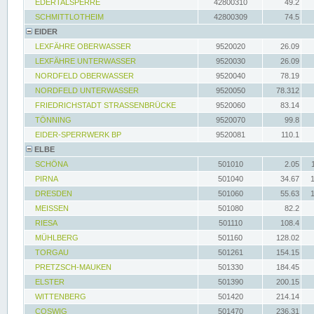
EDERTALSPERRE
42800310
49.2
SCHMITTLOTHEIM
42800309
74.5
EIDER
LEXFÄHRE OBERWASSER
9520020
26.09
LEXFÄHRE UNTERWASSER
9520030
26.09
NORDFELD OBERWASSER
9520040
78.19
NORDFELD UNTERWASSER
9520050
78.312
FRIEDRICHSTADT STRASSENBRÜCKE
9520060
83.14
TÖNNING
9520070
99.8
EIDER-SPERRWERK BP
9520081
110.1
ELBE
SCHÖNA
501010
2.05
PIRNA
501040
34.67
DRESDEN
501060
55.63
MEISSEN
501080
82.2
RIESA
501110
108.4
MÜHLBERG
501160
128.02
TORGAU
501261
154.15
PRETZSCH-MAUKEN
501330
184.45
ELSTER
501390
200.15
WITTENBERG
501420
214.14
COSWIG
501470
236.31