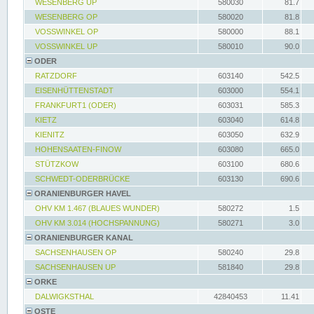
WESENBERG UP
580030
81.7
WESENBERG OP
580020
81.8
VOSSWINKEL OP
580000
88.1
VOSSWINKEL UP
580010
90.0
ODER
RATZDORF
603140
542.5
EISENHÜTTENSTADT
603000
554.1
FRANKFURT1 (ODER)
603031
585.3
KIETZ
603040
614.8
KIENITZ
603050
632.9
HOHENSAATEN-FINOW
603080
665.0
STÜTZKOW
603100
680.6
SCHWEDT-ODERBRÜCKE
603130
690.6
ORANIENBURGER HAVEL
OHV KM 1.467 (BLAUES WUNDER)
580272
1.5
OHV KM 3.014 (HOCHSPANNUNG)
580271
3.0
ORANIENBURGER KANAL
SACHSENHAUSEN OP
580240
29.8
SACHSENHAUSEN UP
581840
29.8
ORKE
DALWIGKSTHAL
42840453
11.41
OSTE