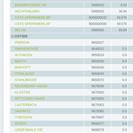
BREMERVÖRDE UW
5980010
0.03
HECHTHAUSEN
5980030
30.94
OSTE-SPERRWERK BP
9000000532
69.575
OSTE-SPERRWERK AP
9000000590
69.575
BELUM
5980060
69.89
OSTSEE
PREROW
9650027
WARNEMÜNDE
9640015
0.0
ALTHAGEN
9650024
0.0
BARTH
9650030
0.0
BARHÖFT
9650040
0.0
STRALSUND
9650043
0.0
STAHLBRODE
9650070
0.0
NEUENDORF HAFEN
9670046
0.0
KLOSTER
9670050
0.0
WITTOWER FÄHRE
9670055
0.0
LAUTERBACH
9670063
0.0
SASSNITZ
9670065
0.0
THIESSOW
9670067
0.0
RUDEN
9690077
0.0
GREIFSWALD OIE
9690078
0.0