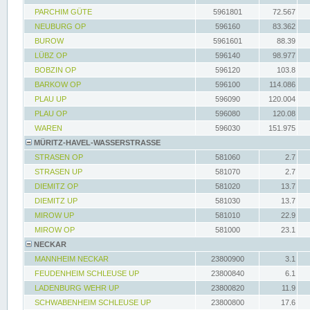
PARCHIM GÜTE
5961801
72.567
NEUBURG OP
596160
83.362
BUROW
5961601
88.39
LÜBZ OP
596140
98.977
BOBZIN OP
596120
103.8
BARKOW OP
596100
114.086
PLAU UP
596090
120.004
PLAU OP
596080
120.08
WAREN
596030
151.975
MÜRITZ-HAVEL-WASSERSTRASSE
STRASEN OP
581060
2.7
STRASEN UP
581070
2.7
DIEMITZ OP
581020
13.7
DIEMITZ UP
581030
13.7
MIROW UP
581010
22.9
MIROW OP
581000
23.1
NECKAR
MANNHEIM NECKAR
23800900
3.1
FEUDENHEIM SCHLEUSE UP
23800840
6.1
LADENBURG WEHR UP
23800820
11.9
SCHWABENHEIM SCHLEUSE UP
23800800
17.6