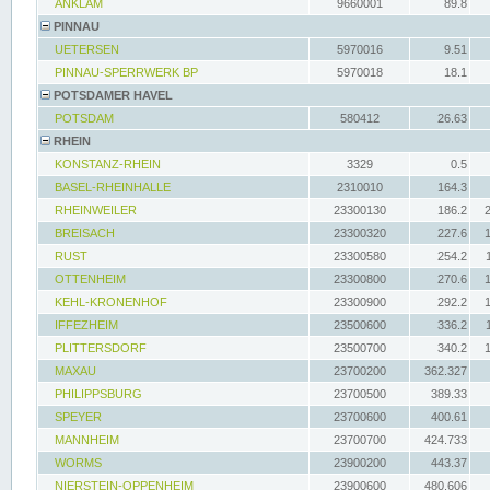
ANKLAM
9660001
89.8
PINNAU
UETERSEN
5970016
9.51
PINNAU-SPERRWERK BP
5970018
18.1
POTSDAMER HAVEL
POTSDAM
580412
26.63
RHEIN
KONSTANZ-RHEIN
3329
0.5
BASEL-RHEINHALLE
2310010
164.3
RHEINWEILER
23300130
186.2
BREISACH
23300320
227.6
RUST
23300580
254.2
OTTENHEIM
23300800
270.6
KEHL-KRONENHOF
23300900
292.2
IFFEZHEIM
23500600
336.2
PLITTERSDORF
23500700
340.2
MAXAU
23700200
362.327
PHILIPPSBURG
23700500
389.33
SPEYER
23700600
400.61
MANNHEIM
23700700
424.733
WORMS
23900200
443.37
NIERSTEIN-OPPENHEIM
23900600
480.606