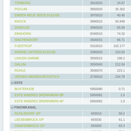
TERBORG
3910020
24.67
POGUM
3950020
35.302
EMDEN NEUE SEESCHLEUSE
3970010
40.45
KNOCK
3990010
50.848
DUKEGAT
3990020
65.69
EMSHÖRN
9340010
74.32
WACHENDORF
3500031
96.71
FUESTRUP
3310010
102.177
RHEINE UNTERSCHLEUSE
3390020
153.03
LINGEN-DARME
3500015
196.2
DALUM
3550040
212.04
RÜHLE
3500070
223.1
VERSEN WEHRDURCHSTICH
3730010
234.78
ESTE
BUXTEHUDE
5950080
0.71
ESTE INNERES SPERRWERK BP
5950081
1.0
ESTE INNERES SPERRWERK AP
5950082
1.0
FINOWKANAL
RUHLSDORF OP
693010
59.2
LEESENBRÜCK OP
693030
61.1
GRAFENBRÜCK OP
693050
63.3