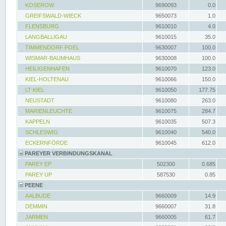
KOSEROW
9690093
0.0
GREIFSWALD-WIECK
9650073
1.0
FLENSBURG
9610010
4.0
LANGBALLIGAU
9610015
35.0
TIMMENDORF POEL
9630007
100.0
WISMAR-BAUMHAUS
9630008
100.0
HEILIGENHAFEN
9610070
123.0
KIEL-HOLTENAU
9610066
150.0
LT KIEL
9610050
177.75
NEUSTADT
9610080
263.0
MARIENLEUCHTE
9610075
284.7
KAPPELN
9610035
507.3
SCHLESWIG
9610040
540.0
ECKERNFÖRDE
9610045
612.0
PAREYER VERBINDUNGSKANAL
PAREY EP
502300
0.685
PAREY UP
587530
0.85
PEENE
AALBUDE
9660009
14.9
DEMMIN
9660007
31.8
JARMEN
9660005
61.7