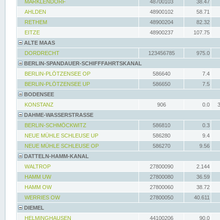
MARKLENDORF
48700103
38.47
AHLDEN
48900102
58.71
RETHEM
48900204
82.32
EITZE
48900237
107.75
ALTE MAAS
DORDRECHT
123456785
975.0
BERLIN-SPANDAUER-SCHIFFFAHRTSKANAL
BERLIN-PLÖTZENSEE OP
586640
7.4
BERLIN-PLÖTZENSEE UP
586650
7.5
BODENSEE
KONSTANZ
906
0.0
DAHME-WASSERSTRASSE
BERLIN-SCHMÖCKWITZ
586810
0.3
NEUE MÜHLE SCHLEUSE UP
586280
9.4
NEUE MÜHLE SCHLEUSE OP
586270
9.56
DATTELN-HAMM-KANAL
WALTROP
27800090
2.144
HAMM UW
27800080
36.59
HAMM OW
27800060
38.72
WERRIES OW
27800050
40.611
DIEMEL
HELMINGHAUSEN
44100206
90.0