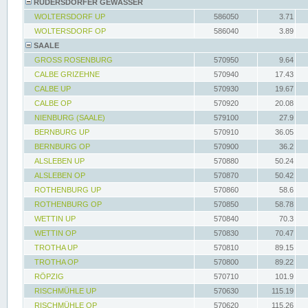
RÜDERSDORFER GEWÄSSER
WOLTERSDORF UP
586050
3.71
WOLTERSDORF OP
586040
3.89
SAALE
GROSS ROSENBURG
570950
9.64
CALBE GRIZEHNE
570940
17.43
CALBE UP
570930
19.67
CALBE OP
570920
20.08
NIENBURG (SAALE)
579100
27.9
BERNBURG UP
570910
36.05
BERNBURG OP
570900
36.2
ALSLEBEN UP
570880
50.24
ALSLEBEN OP
570870
50.42
ROTHENBURG UP
570860
58.6
ROTHENBURG OP
570850
58.78
WETTIN UP
570840
70.3
WETTIN OP
570830
70.47
TROTHA UP
570810
89.15
TROTHA OP
570800
89.22
RÖPZIG
570710
101.9
RISCHMÜHLE UP
570630
115.19
RISCHMÜHLE OP
570620
115.26