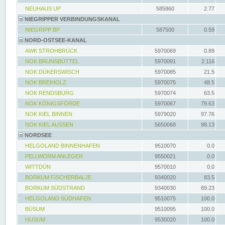
NEUHAUS UP
585860
2.77
NIEGRIPPER VERBINDUNGSKANAL
NIEGRIPP BP
587500
0.59
NORD-OSTSEE-KANAL
AWK STROHBRÜCK
5970069
0.89
NOK BRUNSBÜTTEL
5970091
2.116
NOK DÜKERSWISCH
5970085
21.5
NOK BREIHOLZ
5970075
48.5
NOK RENDSBURG
5970074
63.5
NOK KÖNIGSFÖRDE
5970067
79.63
NOK KIEL BINNEN
5979020
97.76
NOK KIEL AUSSEN
5650068
98.13
NORDSEE
HELGOLAND BINNENHAFEN
9510070
0.0
PELLWORM ANLEGER
9550021
0.0
WITTDÜN
9570010
0.0
BORKUM FISCHERBALJE
9340020
83.5
BORKUM SÜDSTRAND
9340030
89.23
HELGOLAND SÜDHAFEN
9510075
100.0
BÜSUM
9510095
100.0
HUSUM
9530020
100.0