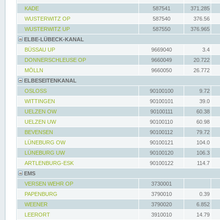
KADE
587541
371.285
WUSTERWITZ OP
587540
376.56
WUSTERWITZ UP
587550
376.965
ELBE-LÜBECK-KANAL
BÜSSAU UP
9669040
3.4
DONNERSCHLEUSE OP
9660049
20.722
MÖLLN
9660050
26.772
ELBESEITENKANAL
OSLOSS
90100100
9.72
WITTINGEN
90100101
39.0
UELZEN OW
90100111
60.38
UELZEN UW
90100110
60.98
BEVENSEN
90100112
79.72
LÜNEBURG OW
90100121
104.0
LÜNEBURG UW
90100120
106.3
ARTLENBURG-ESK
90100122
114.7
EMS
VERSEN WEHR OP
3730001
PAPENBURG
3790010
0.39
WEENER
3790020
6.852
LEERORT
3910010
14.79