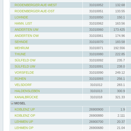
RODENBERGER AUE-WEST
31010052
132.68
RODENBERGER AUE-OST
31010051
133.55
LOHNDE
31010050
150.1
HANN. LIST
31010062
163.56
ANDERTEN UW
31010060
173.425
ANDERTEN OW
31010061
174.96
SEHNDE
31010070
183.58
MEHRUM
31010071
192.556
THUNE
31010080
222.85
SÜLFELD OW
31010092
235.7
SÜLFELD UW
31010091
238.0
VORSFELDE
31010090
249.12
RÜHEN
31010093
256.1
VELSDORF
3101012
283.1
HALDENSLEBEN
3101013
300.9
KANALBRÜCKE
3101018
321.33
MOSEL
KOBLENZ UP
26900900
1.9
KOBLENZ OP
26900880
2.111
LEHMEN UP
26900700
20.37
LEHMEN OP
26900680
21.04