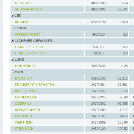
NEUSTADT
48800200
66.4
SCHWARMSTEDT
48800301
106.04
LEK
KRIMPEN
123456784
989.0
LESUM
WASSERHORST
4930010
2.3
LYCHENER GEWÄSSER
HIMMELPFORT UP
581120
0.2
HIMMELPFORT OP
581110
0.3
LÜHE
HORNEBURG
5960020
0.25
MAIN
RAUNHEIM
24900108
12.213
FRANKFURT OSTHAFEN
24700404
37.591
KROTZENBURG
24700335
63.23
MAINFLINGEN
24700325
76.43
OBERNAU
24700302
92.385
KLEINHEUBACH
24700200
121.7
FAULBACH
24700109
146.6
WERTHEIM
24709089
156.96
STEINBACH
24500100
200.52