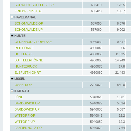
SCHWEDT SCHLEUSE BP
603410
123.5
FRIEDRICHSTHAL
603420
133.7
HAVELKANAL
SCHÖNWALDE OP
587050
8.676
SCHÖNWALDE UP
587060
9.002
HUNTE
OLDENBURG-DRIELAKE
4960030
0.547
REITHÖRNE
4960040
7.6
HOLLERSIEL
4960050
11.535
BUTTELERHÖRNE
4960060
14.249
HUNTEBRÜCK
4960070
17.8
ELSFLETH OHRT
4960080
21.493
IJSSEL
IJSSELKOP
2790070
880.0
ILMENAU
LÜNE
5940020
1.501
BARDOWICK OP
5940029
5.624
BARDOWICK UP
5940030
5.687
WITTORF OP
5940049
12.2
WITTORF UP
5940050
12.3
FAHRENHOLZ OP
5940070
17.64