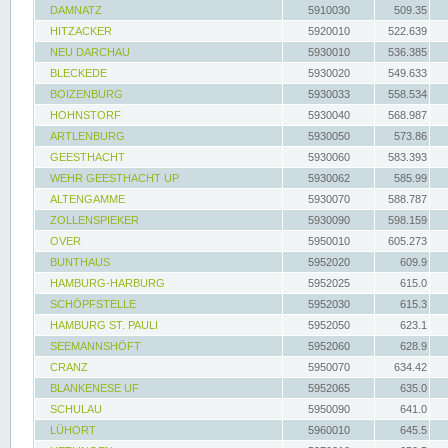
DAMNATZ
5910030
509.35
HITZACKER
5920010
522.639
NEU DARCHAU
5930010
536.385
BLECKEDE
5930020
549.633
BOIZENBURG
5930033
558.534
HOHNSTORF
5930040
568.987
ARTLENBURG
5930050
573.86
GEESTHACHT
5930060
583.393
WEHR GEESTHACHT UP
5930062
585.99
ALTENGAMME
5930070
588.787
ZOLLENSPIEKER
5930090
598.159
OVER
5950010
605.273
BUNTHAUS
5952020
609.9
HAMBURG-HARBURG
5952025
615.0
SCHÖPFSTELLE
5952030
615.3
HAMBURG ST. PAULI
5952050
623.1
SEEMANNSHÖFT
5952060
628.9
CRANZ
5950070
634.42
BLANKENESE UF
5952065
635.0
SCHULAU
5950090
641.0
LÜHORT
5960010
645.5