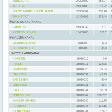
WÜRZBURG
24300600
251.97
ASTHEIM
24300406
311.22
SCHWEINFURT NEUER HAFEN
24300304
330.78
TRUNSTADT
24300202
378.44
MAIN-DONAU-KANAL
BAMBERG
24300042
7.31
RIEDENBURG_UP
13409200
151.2
MALZER KANAL
LIEBENWALDE UP
581550
43.3
LIEBENWALDE OP
581540
45.3
MITTELLANDKANAL
HÖRSTEL
31010010
0.6
RECKE
31010011
12.595
BRAMSCHE
31010020
31.95
BROXTEN
31010032
47.43
BAD ESSEN
31010030
60.8
LÜBBECKE
31010031
80.1
HAHLEN
31010041
98.09
BERENBUSCH
31010042
106.732
WARBER GRABEN
31010040
111.75
RUSBEND
31010043
112.16
NIENBRÜGGE
31010044
126.7