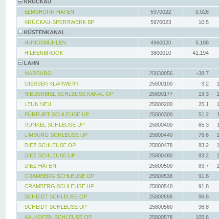
KRÜCKAU
ELMSHORN HAFEN
5970022
0.028
KRÜCKAU-SPERRWERK BP
5970023
10.5
KÜSTENKANAL
HUNDSMÜHLEN
4960020
5.188
HILKENBROOK
3800010
41.194
LAHN
MARBURG
25830056
-38.7
GIESSEN KLÄRWERK
25800100
-3.2
NIEDERBIEL SCHLEUSE KANAL OP
25800177
19.3
LEUN NEU
25800200
25.1
FÜRFURT SCHLEUSE UP
25800300
51.2
RUNKEL SCHLEUSE UP
25800400
65.3
LIMBURG SCHLEUSE UP
25800440
76.6
DIEZ SCHLEUSE OP
25800478
83.2
DIEZ SCHLEUSE UP
25800480
83.2
DIEZ HAFEN
25800500
83.7
CRAMBERG SCHLEUSE OP
25800538
91.8
CRAMBERG SCHLEUSE UP
25800540
91.8
SCHEIDT SCHLEUSE OP
25800558
96.8
SCHEIDT SCHLEUSE UP
25800560
96.8
KALKOFEN SCHLEUSE OP
25800578
105.6