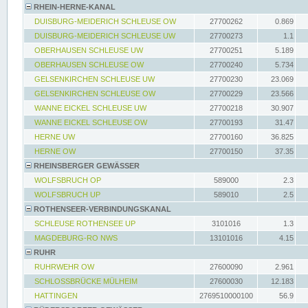
RHEIN-HERNE-KANAL
DUISBURG-MEIDERICH SCHLEUSE OW
27700262
0.869
DUISBURG-MEIDERICH SCHLEUSE UW
27700273
1.1
OBERHAUSEN SCHLEUSE UW
27700251
5.189
OBERHAUSEN SCHLEUSE OW
27700240
5.734
GELSENKIRCHEN SCHLEUSE UW
27700230
23.069
GELSENKIRCHEN SCHLEUSE OW
27700229
23.566
WANNE EICKEL SCHLEUSE UW
27700218
30.907
WANNE EICKEL SCHLEUSE OW
27700193
31.47
HERNE UW
27700160
36.825
HERNE OW
27700150
37.35
RHEINSBERGER GEWÄSSER
WOLFSBRUCH OP
589000
2.3
WOLFSBRUCH UP
589010
2.5
ROTHENSEER-VERBINDUNGSKANAL
SCHLEUSE ROTHENSEE UP
3101016
1.3
MAGDEBURG-RO NWS
13101016
4.15
RUHR
RUHRWEHR OW
27600090
2.961
SCHLOSSBRÜCKE MÜLHEIM
27600030
12.183
HATTINGEN
2769510000100
56.9