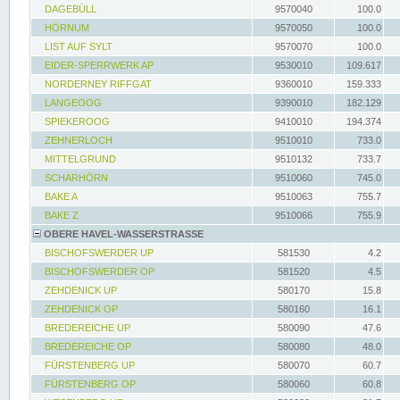
DAGEBÜLL
9570040
100.0
HÖRNUM
9570050
100.0
LIST AUF SYLT
9570070
100.0
EIDER-SPERRWERK AP
9530010
109.617
NORDERNEY RIFFGAT
9360010
159.333
LANGEOOG
9390010
182.129
SPIEKEROOG
9410010
194.374
ZEHNERLOCH
9510010
733.0
MITTELGRUND
9510132
733.7
SCHARHÖRN
9510060
745.0
BAKE A
9510063
755.7
BAKE Z
9510066
755.9
OBERE HAVEL-WASSERSTRASSE
BISCHOFSWERDER UP
581530
4.2
BISCHOFSWERDER OP
581520
4.5
ZEHDENICK UP
580170
15.8
ZEHDENICK OP
580160
16.1
BREDEREICHE UP
580090
47.6
BREDEREICHE OP
580080
48.0
FÜRSTENBERG UP
580070
60.7
FÜRSTENBERG OP
580060
60.8