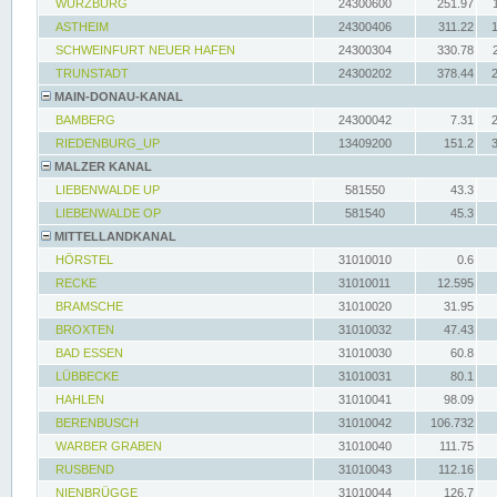
WÜRZBURG
24300600
251.97
ASTHEIM
24300406
311.22
SCHWEINFURT NEUER HAFEN
24300304
330.78
TRUNSTADT
24300202
378.44
MAIN-DONAU-KANAL
BAMBERG
24300042
7.31
RIEDENBURG_UP
13409200
151.2
MALZER KANAL
LIEBENWALDE UP
581550
43.3
LIEBENWALDE OP
581540
45.3
MITTELLANDKANAL
HÖRSTEL
31010010
0.6
RECKE
31010011
12.595
BRAMSCHE
31010020
31.95
BROXTEN
31010032
47.43
BAD ESSEN
31010030
60.8
LÜBBECKE
31010031
80.1
HAHLEN
31010041
98.09
BERENBUSCH
31010042
106.732
WARBER GRABEN
31010040
111.75
RUSBEND
31010043
112.16
NIENBRÜGGE
31010044
126.7