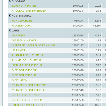
KRÜCKAU
ELMSHORN HAFEN
5970022
0.028
KRÜCKAU-SPERRWERK BP
5970023
10.5
KÜSTENKANAL
HUNDSMÜHLEN
4960020
5.188
HILKENBROOK
3800010
41.194
LAHN
MARBURG
25830056
-38.7
GIESSEN KLÄRWERK
25800100
-3.2
NIEDERBIEL SCHLEUSE KANAL OP
25800177
19.3
LEUN NEU
25800200
25.1
FÜRFURT SCHLEUSE UP
25800300
51.2
RUNKEL SCHLEUSE UP
25800400
65.3
LIMBURG SCHLEUSE UP
25800440
76.6
DIEZ SCHLEUSE OP
25800478
83.2
DIEZ SCHLEUSE UP
25800480
83.2
DIEZ HAFEN
25800500
83.7
CRAMBERG SCHLEUSE OP
25800538
91.8
CRAMBERG SCHLEUSE UP
25800540
91.8
SCHEIDT SCHLEUSE OP
25800558
96.8
SCHEIDT SCHLEUSE UP
25800560
96.8
KALKOFEN SCHLEUSE OP
25800578
105.6