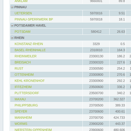
ANKLAM
9660001
89.8
PINNAU
UETERSEN
5970016
9.51
PINNAU-SPERRWERK BP
5970018
18.1
POTSDAMER HAVEL
POTSDAM
580412
26.63
RHEIN
KONSTANZ-RHEIN
3329
0.5
BASEL-RHEINHALLE
2310010
164.3
RHEINWEILER
23300130
186.2
BREISACH
23300320
227.6
RUST
23300580
254.2
OTTENHEIM
23300800
270.6
KEHL-KRONENHOF
23300900
292.2
IFFEZHEIM
23500600
336.2
PLITTERSDORF
23500700
340.2
MAXAU
23700200
362.327
PHILIPPSBURG
23700500
389.33
SPEYER
23700600
400.61
MANNHEIM
23700700
424.733
WORMS
23900200
443.37
NIERSTEIN-OPPENHEIM
23900600
480.606