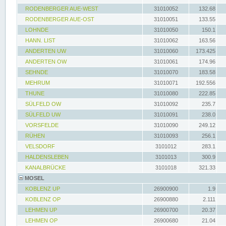
RODENBERGER AUE-WEST
31010052
132.68
RODENBERGER AUE-OST
31010051
133.55
LOHNDE
31010050
150.1
HANN. LIST
31010062
163.56
ANDERTEN UW
31010060
173.425
ANDERTEN OW
31010061
174.96
SEHNDE
31010070
183.58
MEHRUM
31010071
192.556
THUNE
31010080
222.85
SÜLFELD OW
31010092
235.7
SÜLFELD UW
31010091
238.0
VORSFELDE
31010090
249.12
RÜHEN
31010093
256.1
VELSDORF
3101012
283.1
HALDENSLEBEN
3101013
300.9
KANALBRÜCKE
3101018
321.33
MOSEL
KOBLENZ UP
26900900
1.9
KOBLENZ OP
26900880
2.111
LEHMEN UP
26900700
20.37
LEHMEN OP
26900680
21.04