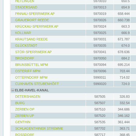
HETLINGEN
5970010
650.5
STADERSAND
5970013
654.9
PINNAU-SPERRWERK AP
5970019
658.444
GRAUERORT REEDE
5970026
660.738
KRÜCKAU-SPERRWERK AP
5970024
663.3
KOLLMAR
5970025
666.9
KRAUTSAND REEDE
5970031
671.787
GLÜCKSTADT
5970035
674.0
STÖR-SPERRWERK AP
5970041
678.636
BROKDORF
5970050
684.2
BRUNSBÜTTEL MPM
5970094
695.214
OSTERIFF MPM
5970096
703.44
OTTERNDORF MPM
5990011
714.02
CUXHAVEN STEUBENHÖFT
5990020
724.0
ELBE-HAVEL-KANAL
DETERSHAGEN
587505
326.83
BURG
587507
332.54
ZERBEN OP
587510
344.686
ZERBEN UP
587520
346.162
GENTHIN
587535
361.444
SCHLAGENTHINER STREMME
587702
363.71
ROSSDORF
587717
368.45