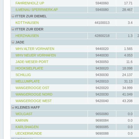
FAHRENHOLZ UP
5940060
17.71
ILMENAU SPERRWERK AP
5940080
28.467
ITTER ZUR DIEMEL
KOTTHAUSEN
44100013
3.4
ITTER ZUR EDER
HERZHAUSEN
42800218
1.3
JADE
WHV ALTER VORHAFEN
9440020
1.565
WHV NEUER VORHAFEN
9440030
4.053
JADE-WESER-PORT
9430050
11.6
HOOKSIELPLATE
9430020
18.098
SCHILLIG
9430030
24.137
MELLUMPLATE
9420010
31.13
WANGEROOGE OST
9420020
34.999
WANGEROOGE NORD
9420030
41.049
WANGEROOGE WEST
9420040
43.208
KLEINES HAFF
WOLGAST
9650080
0.0
KARNIN
9690084
0.0
KARLSHAGEN
9690085
0.0
UECKERMÜNDE
9690088
0.0