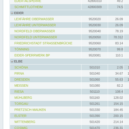
EDERTALSPERRE
42800310
49.2
SCHMITTLOTHEIM
42800309
74.5
EIDER
LEXFÄHRE OBERWASSER
9520020
26.09
LEXFÄHRE UNTERWASSER
9520030
26.09
NORDFELD OBERWASSER
9520040
78.19
NORDFELD UNTERWASSER
9520050
78.312
FRIEDRICHSTADT STRASSENBRÜCKE
9520060
83.14
TÖNNING
9520070
99.8
EIDER-SPERRWERK BP
9520081
110.1
ELBE
SCHÖNA
501010
2.05
PIRNA
501040
34.67
DRESDEN
501060
55.63
MEISSEN
501080
82.2
RIESA
501110
108.4
MÜHLBERG
501160
128.02
TORGAU
501261
154.15
PRETZSCH-MAUKEN
501330
184.45
ELSTER
501390
200.15
WITTENBERG
501420
214.14
COSWIG
501470
236.31