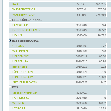
KADE
587541
371.285
WUSTERWITZ OP
587540
376.56
WUSTERWITZ UP
587550
376.965
ELBE-LÜBECK-KANAL
BÜSSAU UP
9669040
3.4
DONNERSCHLEUSE OP
9660049
20.722
MÖLLN
9660050
26.772
ELBESEITENKANAL
OSLOSS
90100100
9.72
WITTINGEN
90100101
39.0
UELZEN OW
90100111
60.38
UELZEN UW
90100110
60.98
BEVENSEN
90100112
79.72
LÜNEBURG OW
90100121
104.0
LÜNEBURG UW
90100120
106.3
ARTLENBURG-ESK
90100122
114.7
EMS
VERSEN WEHR OP
3730001
PAPENBURG
3790010
0.39
WEENER
3790020
6.852
LEERORT
3910010
14.79