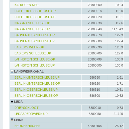
KALKOFEN NEU
25800600
106.4
HOLLERICH SCHLEUSE OP
25800618
113.0
HOLLERICH SCHLEUSE UP
25800620
113.1
NASSAU SCHLEUSE OP
25800638
117.6
NASSAU SCHLEUSE UP
25800640
117.643
DAUSENAU SCHLEUSE OP
25800678
122.3
DAUSENAU SCHLEUSE UP
25800680
122.4
BAD EMS WEHR OP
25800690
125.9
BAD EMS SCHLEUSE UP
25800700
127.0
LAHNSTEIN SCHLEUSE OP
25800798
135.9
LAHNSTEIN SCHLEUSE UP
25800800
136.0
LANDWEHRKANAL
BERLIN-UNTERSCHLEUSE UP
586630
1.61
BERLIN-UNTERSCHLEUSE OP
586620
1.71
BERLIN-OBERSCHLEUSE UP
586610
10.51
BERLIN-OBERSCHLEUSE OP
586600
10.62
LEDA
DREYSCHLOOT
3880010
0.73
LEDASPERRWERK UP
3880050
21.125
LEINE
HERRENHAUSEN
48800108
25.12