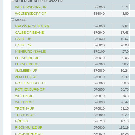
RÜDERSDORFER GEWÄSSER
WOLTERSDORF UP
586050
3.71
WOLTERSDORF OP
586040
3.89
SAALE
GROSS ROSENBURG
570950
9.64
CALBE GRIZEHNE
570940
17.43
CALBE UP
570930
19.67
CALBE OP
570920
20.08
NIENBURG (SAALE)
579100
27.9
BERNBURG UP
570910
36.05
BERNBURG OP
570900
36.2
ALSLEBEN UP
570880
50.24
ALSLEBEN OP
570870
50.42
ROTHENBURG UP
570860
58.6
ROTHENBURG OP
570850
58.78
WETTIN UP
570840
70.3
WETTIN OP
570830
70.47
TROTHA UP
570810
89.15
TROTHA OP
570800
89.22
RÖPZIG
570710
101.9
RISCHMÜHLE UP
570630
115.19
RISCHMÜHLE OP
570620
115.26