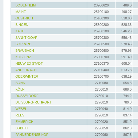
BODENHEIM
23900620
489.0
MAINZ
25100100
498.27
OESTRICH
25100300
518.08
BINGEN
25300200
528.36
KAUB
25700100
546.23
SANKT GOAR
25700300
556.43
BOPPARD
25700500
570.45
BRAUBACH
25700600
579.98
KOBLENZ
25900700
591.49
NEUWIED STADT
27100370
608.04
ANDERNACH
27100400
613.78
OBERWINTER
27100700
638.19
BONN
2710080
654.8
KÖLN
2730010
688.0
DÜSSELDORF
2750010
744.2
DUISBURG-RUHRORT
2770010
780.8
WESEL
2770040
814.0
REES
2790010
837.4
EMMERICH
2790020
851.9
LOBITH
2790050
862.0
PANNERDENSE KOP
2790060
867.3