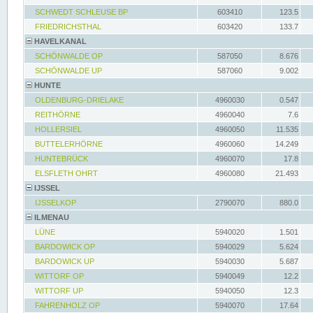
SCHWEDT SCHLEUSE BP
603410
123.5
FRIEDRICHSTHAL
603420
133.7
HAVELKANAL
SCHÖNWALDE OP
587050
8.676
SCHÖNWALDE UP
587060
9.002
HUNTE
OLDENBURG-DRIELAKE
4960030
0.547
REITHÖRNE
4960040
7.6
HOLLERSIEL
4960050
11.535
BUTTELERHÖRNE
4960060
14.249
HUNTEBRÜCK
4960070
17.8
ELSFLETH OHRT
4960080
21.493
IJSSEL
IJSSELKOP
2790070
880.0
ILMENAU
LÜNE
5940020
1.501
BARDOWICK OP
5940029
5.624
BARDOWICK UP
5940030
5.687
WITTORF OP
5940049
12.2
WITTORF UP
5940050
12.3
FAHRENHOLZ OP
5940070
17.64