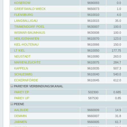
KOSEROW
9690093
0.0
GREIFSWALD-WIECK
9650073
1.0
FLENSBURG
9610010
4.0
LANGBALLIGAU
9610015
35.0
TIMMENDORF POEL
9630007
100.0
WISMAR-BAUMHAUS
9630008
100.0
HEILIGENHAFEN
9610070
123.0
KIEL-HOLTENAU
9610066
150.0
LT KIEL
9610050
177.75
NEUSTADT
9610080
263.0
MARIENLEUCHTE
9610075
284.7
KAPPELN
9610035
507.3
SCHLESWIG
9610040
540.0
ECKERNFÖRDE
9610045
612.0
PAREYER VERBINDUNGSKANAL
PAREY EP
502300
0.685
PAREY UP
587530
0.85
PEENE
AALBUDE
9660009
14.9
DEMMIN
9660007
31.8
JARMEN
9660005
61.7