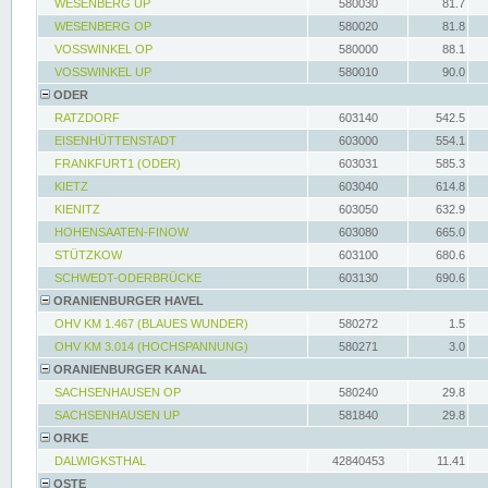
WESENBERG UP
580030
81.7
WESENBERG OP
580020
81.8
VOSSWINKEL OP
580000
88.1
VOSSWINKEL UP
580010
90.0
ODER
RATZDORF
603140
542.5
EISENHÜTTENSTADT
603000
554.1
FRANKFURT1 (ODER)
603031
585.3
KIETZ
603040
614.8
KIENITZ
603050
632.9
HOHENSAATEN-FINOW
603080
665.0
STÜTZKOW
603100
680.6
SCHWEDT-ODERBRÜCKE
603130
690.6
ORANIENBURGER HAVEL
OHV KM 1.467 (BLAUES WUNDER)
580272
1.5
OHV KM 3.014 (HOCHSPANNUNG)
580271
3.0
ORANIENBURGER KANAL
SACHSENHAUSEN OP
580240
29.8
SACHSENHAUSEN UP
581840
29.8
ORKE
DALWIGKSTHAL
42840453
11.41
OSTE