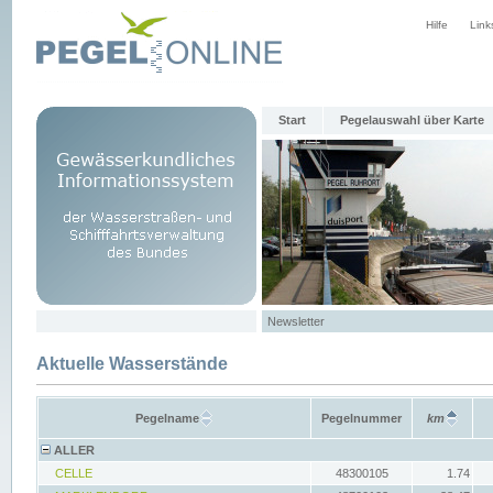
Hilfe
Link
Start
Pegelauswahl über Karte
Newsletter
Aktuelle Wasserstände
Pegelname
Pegelnummer
km
ALLER
CELLE
48300105
1.74