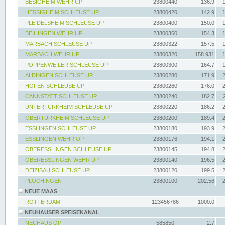
BESIGHEIM WEHR UP
23800440
136.9
HESSIGHEIM SCHLEUSE UP
23800420
142.9
PLEIDELSHEIM SCHLEUSE UP
23800400
150.0
BEIHINGEN WEHR UP
23800360
154.3
MARBACH SCHLEUSE UP
23800322
157.5
MARBACH WEHR UP
23800320
158.931
POPPENWEILER SCHLEUSE UP
23800300
164.7
ALDINGEN SCHLEUSE UP
23800280
171.9
HOFEN SCHLEUSE UP
23800260
176.0
CANNSTATT SCHLEUSE UP
23800240
182.7
UNTERTÜRKHEIM SCHLEUSE UP
23800220
186.2
OBERTÜRKHEIM SCHLEUSE UP
23800200
189.4
ESSLINGEN SCHLEUSE UP
23800180
193.9
ESSLINGEN WEHR OP
23800176
194.1
OBERESSLINGEN SCHLEUSE UP
23800145
194.8
OBERESSLINGEN WEHR UP
23800140
196.5
DEIZISAU SCHLEUSE UP
23800120
199.5
PLOCHINGEN
23800100
202.56
NEUE MAAS
ROTTERDAM
123456786
1000.0
NEUHAUSER SPEISEKANAL
NEUHAUS OP
585850
2.7