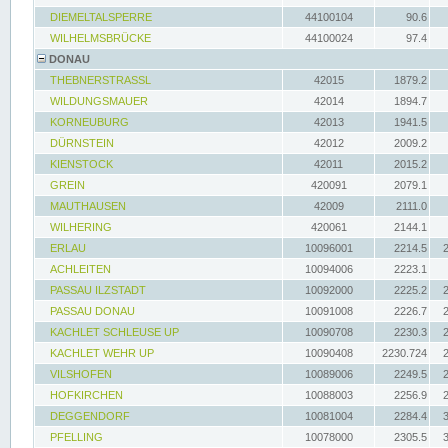
DIEMELTALSPERRE
44100104
90.6
WILHELMSBRÜCKE
44100024
97.4
DONAU
THEBNERSTRASSL
42015
1879.2
WILDUNGSMAUER
42014
1894.7
KORNEUBURG
42013
1941.5
DÜRNSTEIN
42012
2009.2
KIENSTOCK
42011
2015.2
GREIN
420091
2079.1
MAUTHAUSEN
42009
2111.0
WILHERING
420061
2144.1
ERLAU
10096001
2214.5
ACHLEITEN
10094006
2223.1
PASSAU ILZSTADT
10092000
2225.2
PASSAU DONAU
10091008
2226.7
KACHLET SCHLEUSE UP
10090708
2230.3
KACHLET WEHR UP
10090408
2230.724
VILSHOFEN
10089006
2249.5
HOFKIRCHEN
10088003
2256.9
DEGGENDORF
10081004
2284.4
PFELLING
10078000
2305.5