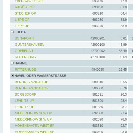
EBERSWALDE OP
693170
77.9
RAGÖSE OP
693190
81.0
STECHER OP
693210
84.4
LIEPE OP
693230
88.9
LIEPE UP
693240
88.9
FULDA
BONAFORTH
42900201
3.61
GUNTERSHAUSEN
42900100
43.99
GREBENAU
42700202
55.49
ROTENBURG
42700100
95.69
HAMME
RITTERHUDE
4940030
25.45
HAVEL-ODER-WASSERSTRASSE
BERLIN-SPANDAU UP
580310
0.55
BERLIN-SPANDAU OP
580300
0.76
BORGSDORF
581591
20.3
LEHNITZ UP
581590
28.4
LEHNITZ OP
581580
28.7
NIEDERFINOW SHW OP
692080
77.4
NIEDERFINOW SHW UP
692090
78.0
HOHENSAATEN WEST BP
603310
92.7
HOHENSAATEN WEST AP
603400
93.0