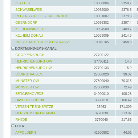
PFATTER
10068006
2350.7
SCHWABELWEIS
10062000
2376.5
REGENSBURG EISERNE BRÜCKE
10061007
2379.3
OBERNDORF
10056302
2397.4
KELHEIMWINZER
10054500
2409.7
KELHEIM DONAU
10053009
2414.8
INGOLSTADT LUITPOLDSTRASSE
10046105
2458.3
DORTMUND-EMS-KANAL
GROPPENBRUCH
27700122
HENRICHENBURG OW
27700111
14.3
HENRICHENBURG UW
27700133
15.9
LÜDINGHAUSEN
27800020
39.32
MÜNSTER OW
27800040
70.315
MÜNSTER UW
27800030
72.49
BERGESHÖVEDE
34000010
108.26
HASEHUBBRÜCKE
3690010
166.42
VERSEN TRENNSPITZE
25463
171.309
HERBRUM HAFENDAMM
3770030
213.07
RHEDE
3770040
217.86
EDER
AFFOLDERN
42800502
44.02