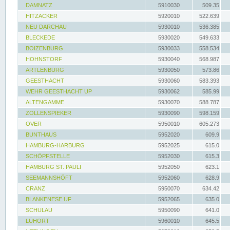
DAMNATZ
5910030
509.35
HITZACKER
5920010
522.639
NEU DARCHAU
5930010
536.385
BLECKEDE
5930020
549.633
BOIZENBURG
5930033
558.534
HOHNSTORF
5930040
568.987
ARTLENBURG
5930050
573.86
GEESTHACHT
5930060
583.393
WEHR GEESTHACHT UP
5930062
585.99
ALTENGAMME
5930070
588.787
ZOLLENSPIEKER
5930090
598.159
OVER
5950010
605.273
BUNTHAUS
5952020
609.9
HAMBURG-HARBURG
5952025
615.0
SCHÖPFSTELLE
5952030
615.3
HAMBURG ST. PAULI
5952050
623.1
SEEMANNSHÖFT
5952060
628.9
CRANZ
5950070
634.42
BLANKENESE UF
5952065
635.0
SCHULAU
5950090
641.0
LÜHORT
5960010
645.5