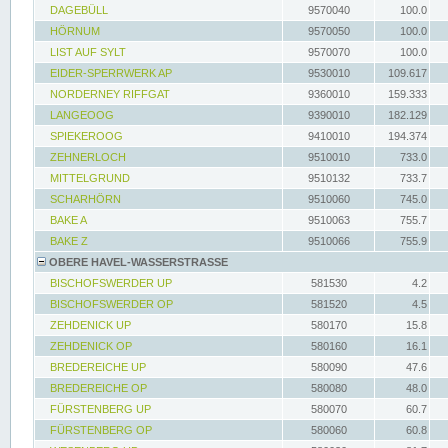
DAGEBÜLL
9570040
100.0
HÖRNUM
9570050
100.0
LIST AUF SYLT
9570070
100.0
EIDER-SPERRWERK AP
9530010
109.617
NORDERNEY RIFFGAT
9360010
159.333
LANGEOOG
9390010
182.129
SPIEKEROOG
9410010
194.374
ZEHNERLOCH
9510010
733.0
MITTELGRUND
9510132
733.7
SCHARHÖRN
9510060
745.0
BAKE A
9510063
755.7
BAKE Z
9510066
755.9
OBERE HAVEL-WASSERSTRASSE
BISCHOFSWERDER UP
581530
4.2
BISCHOFSWERDER OP
581520
4.5
ZEHDENICK UP
580170
15.8
ZEHDENICK OP
580160
16.1
BREDEREICHE UP
580090
47.6
BREDEREICHE OP
580080
48.0
FÜRSTENBERG UP
580070
60.7
FÜRSTENBERG OP
580060
60.8