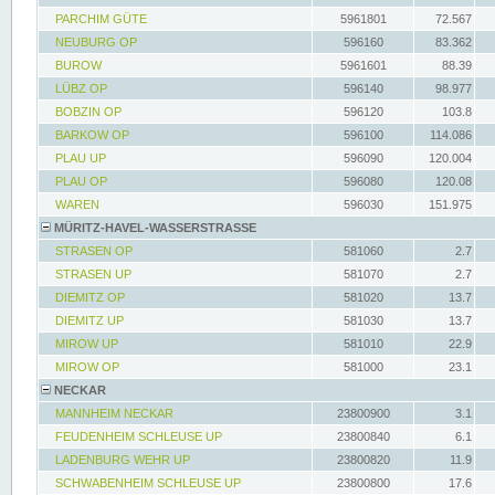
PARCHIM GÜTE
5961801
72.567
NEUBURG OP
596160
83.362
BUROW
5961601
88.39
LÜBZ OP
596140
98.977
BOBZIN OP
596120
103.8
BARKOW OP
596100
114.086
PLAU UP
596090
120.004
PLAU OP
596080
120.08
WAREN
596030
151.975
MÜRITZ-HAVEL-WASSERSTRASSE
STRASEN OP
581060
2.7
STRASEN UP
581070
2.7
DIEMITZ OP
581020
13.7
DIEMITZ UP
581030
13.7
MIROW UP
581010
22.9
MIROW OP
581000
23.1
NECKAR
MANNHEIM NECKAR
23800900
3.1
FEUDENHEIM SCHLEUSE UP
23800840
6.1
LADENBURG WEHR UP
23800820
11.9
SCHWABENHEIM SCHLEUSE UP
23800800
17.6