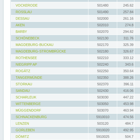
VOCKERODE
501480
245.62
ROSSLAU
501490
257.84
DESSAU
502000
261.16
AKEN
502010
274.8
BARBY
502070
294.82
SCHÖNEBECK
502130
311.76
MAGDEBURG-BUCKAU
502170
325.39
MAGDEBURG-STROMBRÜCKE
502180
326.67
ROTHENSEE
502210
333.12
NIEGRIPP AP
502240
343.6
ROGÄTZ
502250
350.64
TANGERMÜNDE
502350
388.26
STORKAU
502370
396.11
SANDAU
502430
416.06
SCHARLEUK
503030
447.22
WITTENBERGE
503050
453.98
MÜGGENDORF
503070
463.94
SCHNACKENBURG
5910010
474.56
LENZEN
503120
484.7
GORLEBEN
5910020
492.95
DÖMITZ
5910025
504.7