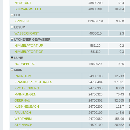
NEUSTADT
48800200
66.4
SCHWARMSTEDT
48800301
106.04
LEK
KRIMPEN
123456784
989.0
LESUM
WASSERHORST
4930010
2.3
LYCHENER GEWÄSSER
HIMMELPFORT UP
581120
0.2
HIMMELPFORT OP
581110
0.3
LÜHE
HORNEBURG
5960020
0.25
MAIN
RAUNHEIM
24900108
12.213
FRANKFURT OSTHAFEN
24700404
37.591
KROTZENBURG
24700335
63.23
MAINFLINGEN
24700325
76.43
OBERNAU
24700302
92.385
KLEINHEUBACH
24700200
121.7
FAULBACH
24700109
146.6
WERTHEIM
24709089
156.96
STEINBACH
24500100
200.52