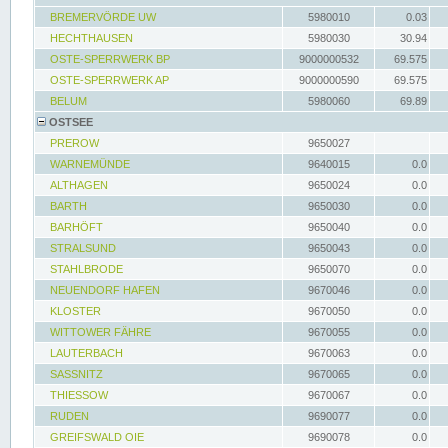
BREMERVÖRDE UW
5980010
0.03
HECHTHAUSEN
5980030
30.94
OSTE-SPERRWERK BP
9000000532
69.575
OSTE-SPERRWERK AP
9000000590
69.575
BELUM
5980060
69.89
OSTSEE
PREROW
9650027
WARNEMÜNDE
9640015
0.0
ALTHAGEN
9650024
0.0
BARTH
9650030
0.0
BARHÖFT
9650040
0.0
STRALSUND
9650043
0.0
STAHLBRODE
9650070
0.0
NEUENDORF HAFEN
9670046
0.0
KLOSTER
9670050
0.0
WITTOWER FÄHRE
9670055
0.0
LAUTERBACH
9670063
0.0
SASSNITZ
9670065
0.0
THIESSOW
9670067
0.0
RUDEN
9690077
0.0
GREIFSWALD OIE
9690078
0.0