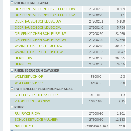
RHEIN-HERNE-KANAL
DUISBURG-MEIDERICH SCHLEUSE OW
27700262
0.869
DUISBURG-MEIDERICH SCHLEUSE UW
27700273
1.1
OBERHAUSEN SCHLEUSE UW
27700251
5.189
OBERHAUSEN SCHLEUSE OW
27700240
5.734
GELSENKIRCHEN SCHLEUSE UW
27700230
23.069
GELSENKIRCHEN SCHLEUSE OW
27700229
23.566
WANNE EICKEL SCHLEUSE UW
27700218
30.907
WANNE EICKEL SCHLEUSE OW
27700193
31.47
HERNE UW
27700160
36.825
HERNE OW
27700150
37.35
RHEINSBERGER GEWÄSSER
WOLFSBRUCH OP
589000
2.3
WOLFSBRUCH UP
589010
2.5
ROTHENSEER-VERBINDUNGSKANAL
SCHLEUSE ROTHENSEE UP
3101016
1.3
MAGDEBURG-RO NWS
13101016
4.15
RUHR
RUHRWEHR OW
27600090
2.961
SCHLOSSBRÜCKE MÜLHEIM
27600030
12.183
HATTINGEN
2769510000100
56.9