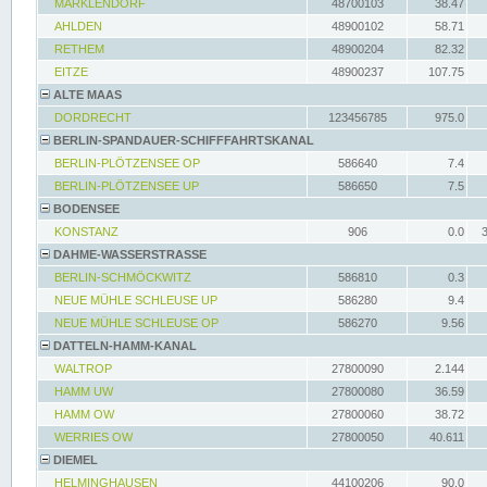
MARKLENDORF
48700103
38.47
AHLDEN
48900102
58.71
RETHEM
48900204
82.32
EITZE
48900237
107.75
ALTE MAAS
DORDRECHT
123456785
975.0
BERLIN-SPANDAUER-SCHIFFFAHRTSKANAL
BERLIN-PLÖTZENSEE OP
586640
7.4
BERLIN-PLÖTZENSEE UP
586650
7.5
BODENSEE
KONSTANZ
906
0.0
DAHME-WASSERSTRASSE
BERLIN-SCHMÖCKWITZ
586810
0.3
NEUE MÜHLE SCHLEUSE UP
586280
9.4
NEUE MÜHLE SCHLEUSE OP
586270
9.56
DATTELN-HAMM-KANAL
WALTROP
27800090
2.144
HAMM UW
27800080
36.59
HAMM OW
27800060
38.72
WERRIES OW
27800050
40.611
DIEMEL
HELMINGHAUSEN
44100206
90.0