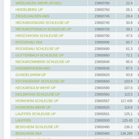
WIEBLINGEN WEHR UP NEU
23800780
22.4
HEIDELBERG UP
23800760
26.1
ZIEGELHAUSEN AMS
23800745
29.4
NECKARGEMÜND SCHLEUSE UP
23800740
30.8
NECKARSTEINACH SCHLEUSE UP
23800720
39.1
HIRSCHHORN SCHLEUSE UP
23800700
47.5
ROCKENAU SKA
23800690
60.7
ROCKENAU SCHLEUSE UP
23800680
61.3
GUTTENBACH SCHLEUSE UP
23800660
72.1
NECKARZIMMERN SCHLEUSE UP
23800640
85.9
HASSMERSHEIM AMS
23800630
87.5
GUNDELSHEIM UP
23800620
93.8
KOCHENDORF SCHLEUSE UP
23800600
103.8
NECKARSULM WEHR UP
23800580
107.0
HEILBRONN SCHLEUSE UP
23800560
113.3
HORKHEIM SCHLEUSE UP
23800557
117.435
HORKHEIM WEHR UP
23800520
119.8
LAUFFEN SCHLEUSE UP
23800501
125.1
LAUFFEN
23800500
125.43
BESIGHEIM SCHLEUSE UP
23800480
136.2
BESIGHEIM SKA
23800460
136.284