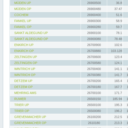
MÜDEN UP
26900500
36.8
MÜDEN OP
26900480
37.47
COCHEM
26900400
51.6
FANKEL UP
26900300
58.9
FANKEL OP
26900280
59.7
SANKT ALDEGUND UP
26900100
78.1
SANKT ALDEGUND OP
26900080
78.48
ENKIRCH UP
26700900
102.6
ENKIRCH OP
26700880
103.128
ZELTINGEN UP
26700600
123.4
ZELTINGEN OP
26700580
124.1
WINTRICH UP
26700400
141.1
WINTRICH OP
26700380
141.7
DETZEM UP
26700200
165.4
DETZEM OP
26700180
167.7
MEHRING AMS
26700100
171.7
RUWER
26500150
185.94
TRIER UP
26500100
195.3
TRIER OP
26500080
196.2
GREVENMACHER UP
26100200
212.5
GREVENMACHER OP
2610180
213.3