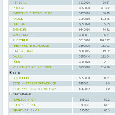
TERBORG
3910020
24.67
POGUM
3950020
35.302
EMDEN NEUE SEESCHLEUSE
3970010
40.45
KNOCK
3990010
50.848
DUKEGAT
3990020
65.69
EMSHÖRN
9340010
74.32
WACHENDORF
3500031
96.71
FUESTRUP
3310010
102.177
RHEINE UNTERSCHLEUSE
3390020
153.03
LINGEN-DARME
3500015
196.2
DALUM
3550040
212.04
RÜHLE
3500070
223.1
VERSEN WEHRDURCHSTICH
3730010
234.78
ESTE
BUXTEHUDE
5950080
0.71
ESTE INNERES SPERRWERK BP
5950081
1.0
ESTE INNERES SPERRWERK AP
5950082
1.0
FINOWKANAL
RUHLSDORF OP
693010
59.2
LEESENBRÜCK OP
693030
61.1
GRAFENBRÜCK OP
693050
63.3