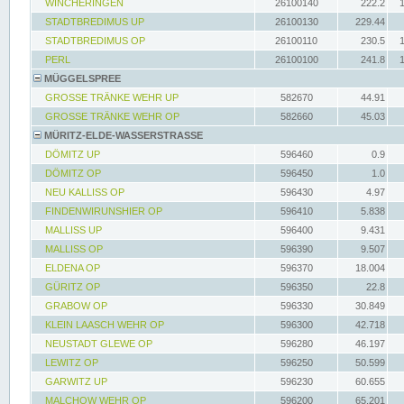
WINCHERINGEN
26100140
222.2
STADTBREDIMUS UP
26100130
229.44
STADTBREDIMUS OP
26100110
230.5
PERL
26100100
241.8
MÜGGELSPREE
GROSSE TRÄNKE WEHR UP
582670
44.91
GROSSE TRÄNKE WEHR OP
582660
45.03
MÜRITZ-ELDE-WASSERSTRASSE
DÖMITZ UP
596460
0.9
DÖMITZ OP
596450
1.0
NEU KALLISS OP
596430
4.97
FINDENWIRUNSHIER OP
596410
5.838
MALLISS UP
596400
9.431
MALLISS OP
596390
9.507
ELDENA OP
596370
18.004
GÜRITZ OP
596350
22.8
GRABOW OP
596330
30.849
KLEIN LAASCH WEHR OP
596300
42.718
NEUSTADT GLEWE OP
596280
46.197
LEWITZ OP
596250
50.599
GARWITZ UP
596230
60.655
MALCHOW WEHR OP
596200
65.201