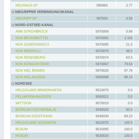
NEUHAUS UP
585860
2.77
NIEGRIPPER VERBINDUNGSKANAL
NIEGRIPP BP
587500
0.59
NORD-OSTSEE-KANAL
AWK STROHBRÜCK
5970069
0.89
NOK BRUNSBÜTTEL
5970091
2.116
NOK DÜKERSWISCH
5970085
21.5
NOK BREIHOLZ
5970075
48.5
NOK RENDSBURG
5970074
63.5
NOK KÖNIGSFÖRDE
5970067
79.63
NOK KIEL BINNEN
5979020
97.76
NOK KIEL AUSSEN
5650068
98.13
NORDSEE
HELGOLAND BINNENHAFEN
9510070
0.0
PELLWORM ANLEGER
9550021
0.0
WITTDÜN
9570010
0.0
BORKUM FISCHERBALJE
9340020
83.5
BORKUM SÜDSTRAND
9340030
89.23
HELGOLAND SÜDHAFEN
9510075
100.0
BÜSUM
9510095
100.0
HUSUM
9530020
100.0