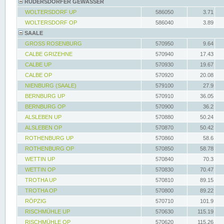
RÜDERSDORFER GEWÄSSER
WOLTERSDORF UP
586050
3.71
WOLTERSDORF OP
586040
3.89
SAALE
GROSS ROSENBURG
570950
9.64
CALBE GRIZEHNE
570940
17.43
CALBE UP
570930
19.67
CALBE OP
570920
20.08
NIENBURG (SAALE)
579100
27.9
BERNBURG UP
570910
36.05
BERNBURG OP
570900
36.2
ALSLEBEN UP
570880
50.24
ALSLEBEN OP
570870
50.42
ROTHENBURG UP
570860
58.6
ROTHENBURG OP
570850
58.78
WETTIN UP
570840
70.3
WETTIN OP
570830
70.47
TROTHA UP
570810
89.15
TROTHA OP
570800
89.22
RÖPZIG
570710
101.9
RISCHMÜHLE UP
570630
115.19
RISCHMÜHLE OP
570620
115.26