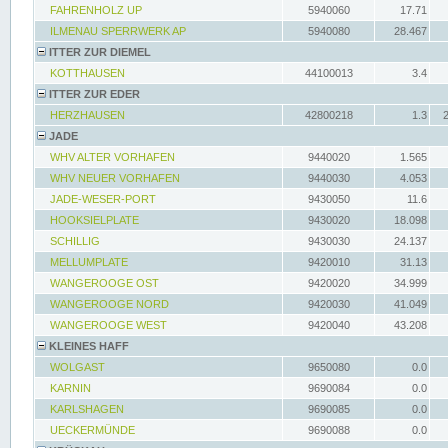
FAHRENHOLZ UP
5940060
17.71
ILMENAU SPERRWERK AP
5940080
28.467
ITTER ZUR DIEMEL
KOTTHAUSEN
44100013
3.4
ITTER ZUR EDER
HERZHAUSEN
42800218
1.3
JADE
WHV ALTER VORHAFEN
9440020
1.565
WHV NEUER VORHAFEN
9440030
4.053
JADE-WESER-PORT
9430050
11.6
HOOKSIELPLATE
9430020
18.098
SCHILLIG
9430030
24.137
MELLUMPLATE
9420010
31.13
WANGEROOGE OST
9420020
34.999
WANGEROOGE NORD
9420030
41.049
WANGEROOGE WEST
9420040
43.208
KLEINES HAFF
WOLGAST
9650080
0.0
KARNIN
9690084
0.0
KARLSHAGEN
9690085
0.0
UECKERMÜNDE
9690088
0.0