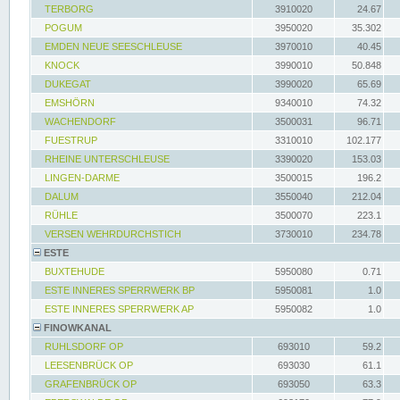
TERBORG
3910020
24.67
POGUM
3950020
35.302
EMDEN NEUE SEESCHLEUSE
3970010
40.45
KNOCK
3990010
50.848
DUKEGAT
3990020
65.69
EMSHÖRN
9340010
74.32
WACHENDORF
3500031
96.71
FUESTRUP
3310010
102.177
RHEINE UNTERSCHLEUSE
3390020
153.03
LINGEN-DARME
3500015
196.2
DALUM
3550040
212.04
RÜHLE
3500070
223.1
VERSEN WEHRDURCHSTICH
3730010
234.78
ESTE
BUXTEHUDE
5950080
0.71
ESTE INNERES SPERRWERK BP
5950081
1.0
ESTE INNERES SPERRWERK AP
5950082
1.0
FINOWKANAL
RUHLSDORF OP
693010
59.2
LEESENBRÜCK OP
693030
61.1
GRAFENBRÜCK OP
693050
63.3