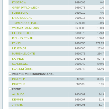
KOSEROW
9690093
0.0
GREIFSWALD-WIECK
9650073
1.0
FLENSBURG
9610010
4.0
LANGBALLIGAU
9610015
35.0
TIMMENDORF POEL
9630007
100.0
WISMAR-BAUMHAUS
9630008
100.0
HEILIGENHAFEN
9610070
123.0
KIEL-HOLTENAU
9610066
150.0
LT KIEL
9610050
177.75
NEUSTADT
9610080
263.0
MARIENLEUCHTE
9610075
284.7
KAPPELN
9610035
507.3
SCHLESWIG
9610040
540.0
ECKERNFÖRDE
9610045
612.0
PAREYER VERBINDUNGSKANAL
PAREY EP
502300
0.685
PAREY UP
587530
0.85
PEENE
AALBUDE
9660009
14.9
DEMMIN
9660007
31.8
JARMEN
9660005
61.7