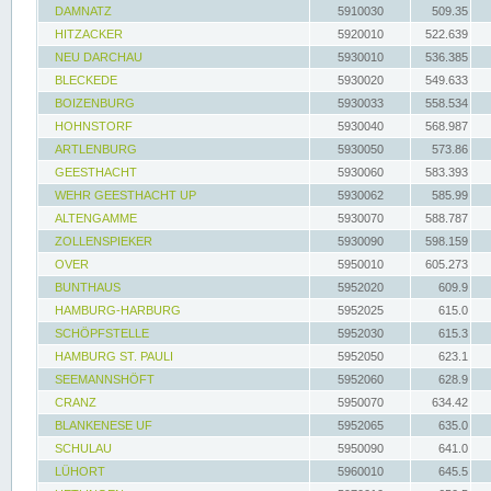
DAMNATZ
5910030
509.35
HITZACKER
5920010
522.639
NEU DARCHAU
5930010
536.385
BLECKEDE
5930020
549.633
BOIZENBURG
5930033
558.534
HOHNSTORF
5930040
568.987
ARTLENBURG
5930050
573.86
GEESTHACHT
5930060
583.393
WEHR GEESTHACHT UP
5930062
585.99
ALTENGAMME
5930070
588.787
ZOLLENSPIEKER
5930090
598.159
OVER
5950010
605.273
BUNTHAUS
5952020
609.9
HAMBURG-HARBURG
5952025
615.0
SCHÖPFSTELLE
5952030
615.3
HAMBURG ST. PAULI
5952050
623.1
SEEMANNSHÖFT
5952060
628.9
CRANZ
5950070
634.42
BLANKENESE UF
5952065
635.0
SCHULAU
5950090
641.0
LÜHORT
5960010
645.5