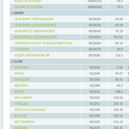
EDERTALSPERRE
42800310
49.2
SCHMITTLOTHEIM
42800309
74.5
EIDER
LEXFÄHRE OBERWASSER
9520020
26.09
LEXFÄHRE UNTERWASSER
9520030
26.09
NORDFELD OBERWASSER
9520040
78.19
NORDFELD UNTERWASSER
9520050
78.312
FRIEDRICHSTADT STRASSENBRÜCKE
9520060
83.14
TÖNNING
9520070
99.8
EIDER-SPERRWERK BP
9520081
110.1
ELBE
SCHÖNA
501010
2.05
PIRNA
501040
34.67
DRESDEN
501060
55.63
MEISSEN
501080
82.2
RIESA
501110
108.4
MÜHLBERG
501160
128.02
TORGAU
501261
154.15
PRETZSCH-MAUKEN
501330
184.45
ELSTER
501390
200.15
WITTENBERG
501420
214.14
COSWIG
501470
236.31