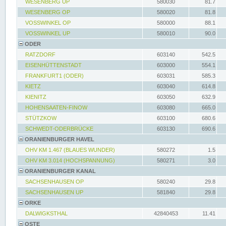
WESENBERG UP
580030
81.7
WESENBERG OP
580020
81.8
VOSSWINKEL OP
580000
88.1
VOSSWINKEL UP
580010
90.0
ODER
RATZDORF
603140
542.5
EISENHÜTTENSTADT
603000
554.1
FRANKFURT1 (ODER)
603031
585.3
KIETZ
603040
614.8
KIENITZ
603050
632.9
HOHENSAATEN-FINOW
603080
665.0
STÜTZKOW
603100
680.6
SCHWEDT-ODERBRÜCKE
603130
690.6
ORANIENBURGER HAVEL
OHV KM 1.467 (BLAUES WUNDER)
580272
1.5
OHV KM 3.014 (HOCHSPANNUNG)
580271
3.0
ORANIENBURGER KANAL
SACHSENHAUSEN OP
580240
29.8
SACHSENHAUSEN UP
581840
29.8
ORKE
DALWIGKSTHAL
42840453
11.41
OSTE