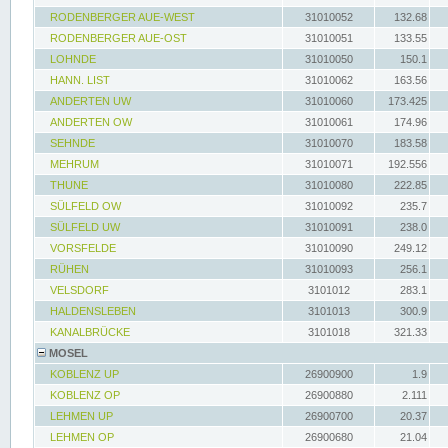
RODENBERGER AUE-WEST
31010052
132.68
RODENBERGER AUE-OST
31010051
133.55
LOHNDE
31010050
150.1
HANN. LIST
31010062
163.56
ANDERTEN UW
31010060
173.425
ANDERTEN OW
31010061
174.96
SEHNDE
31010070
183.58
MEHRUM
31010071
192.556
THUNE
31010080
222.85
SÜLFELD OW
31010092
235.7
SÜLFELD UW
31010091
238.0
VORSFELDE
31010090
249.12
RÜHEN
31010093
256.1
VELSDORF
3101012
283.1
HALDENSLEBEN
3101013
300.9
KANALBRÜCKE
3101018
321.33
MOSEL
KOBLENZ UP
26900900
1.9
KOBLENZ OP
26900880
2.111
LEHMEN UP
26900700
20.37
LEHMEN OP
26900680
21.04