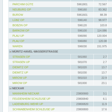
PARCHIM GÜTE
5961801
72.567
NEUBURG OP
596160
83.362
BUROW
5961601
88.39
LÜBZ OP
596140
98.977
BOBZIN OP
596120
103.8
BARKOW OP
596100
114.086
PLAU UP
596090
120.004
PLAU OP
596080
120.08
WAREN
596030
151.975
MÜRITZ-HAVEL-WASSERSTRASSE
STRASEN OP
581060
2.7
STRASEN UP
581070
2.7
DIEMITZ OP
581020
13.7
DIEMITZ UP
581030
13.7
MIROW UP
581010
22.9
MIROW OP
581000
23.1
NECKAR
MANNHEIM NECKAR
23800900
3.1
FEUDENHEIM SCHLEUSE UP
23800840
6.1
LADENBURG WEHR UP
23800820
11.9
SCHWABENHEIM SCHLEUSE UP
23800800
17.6