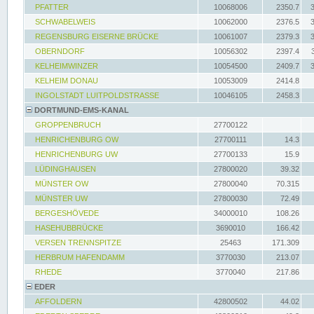
PFATTER
10068006
2350.7
SCHWABELWEIS
10062000
2376.5
REGENSBURG EISERNE BRÜCKE
10061007
2379.3
OBERNDORF
10056302
2397.4
KELHEIMWINZER
10054500
2409.7
KELHEIM DONAU
10053009
2414.8
INGOLSTADT LUITPOLDSTRASSE
10046105
2458.3
DORTMUND-EMS-KANAL
GROPPENBRUCH
27700122
HENRICHENBURG OW
27700111
14.3
HENRICHENBURG UW
27700133
15.9
LÜDINGHAUSEN
27800020
39.32
MÜNSTER OW
27800040
70.315
MÜNSTER UW
27800030
72.49
BERGESHÖVEDE
34000010
108.26
HASEHUBBRÜCKE
3690010
166.42
VERSEN TRENNSPITZE
25463
171.309
HERBRUM HAFENDAMM
3770030
213.07
RHEDE
3770040
217.86
EDER
AFFOLDERN
42800502
44.02