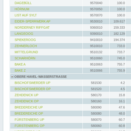
DAGEBÜLL
9570040
100.0
HÖRNUM
9570050
100.0
LIST AUF SYLT
9570070
100.0
EIDER-SPERRWERK AP
9530010
109.617
NORDERNEY RIFFGAT
9360010
159.333
LANGEOOG
9390010
182.129
SPIEKEROOG
9410010
194.374
ZEHNERLOCH
9510010
733.0
MITTELGRUND
9510132
733.7
SCHARHÖRN
9510060
745.0
BAKE A
9510063
755.7
BAKE Z
9510066
755.9
OBERE HAVEL-WASSERSTRASSE
BISCHOFSWERDER UP
581530
4.2
BISCHOFSWERDER OP
581520
4.5
ZEHDENICK UP
580170
15.8
ZEHDENICK OP
580160
16.1
BREDEREICHE UP
580090
47.6
BREDEREICHE OP
580080
48.0
FÜRSTENBERG UP
580070
60.7
FÜRSTENBERG OP
580060
60.8