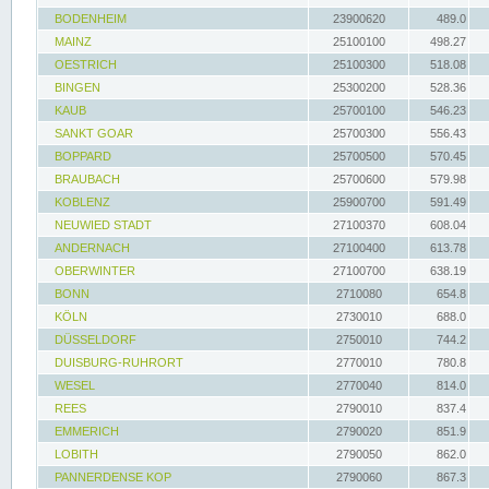
BODENHEIM
23900620
489.0
MAINZ
25100100
498.27
OESTRICH
25100300
518.08
BINGEN
25300200
528.36
KAUB
25700100
546.23
SANKT GOAR
25700300
556.43
BOPPARD
25700500
570.45
BRAUBACH
25700600
579.98
KOBLENZ
25900700
591.49
NEUWIED STADT
27100370
608.04
ANDERNACH
27100400
613.78
OBERWINTER
27100700
638.19
BONN
2710080
654.8
KÖLN
2730010
688.0
DÜSSELDORF
2750010
744.2
DUISBURG-RUHRORT
2770010
780.8
WESEL
2770040
814.0
REES
2790010
837.4
EMMERICH
2790020
851.9
LOBITH
2790050
862.0
PANNERDENSE KOP
2790060
867.3