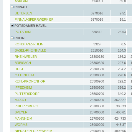
ANKLAM
9660001
89.8
PINNAU
UETERSEN
5970016
9.51
PINNAU-SPERRWERK BP
5970018
18.1
POTSDAMER HAVEL
POTSDAM
580412
26.63
RHEIN
KONSTANZ-RHEIN
3329
0.5
BASEL-RHEINHALLE
2310010
164.3
RHEINWEILER
23300130
186.2
BREISACH
23300320
227.6
RUST
23300580
254.2
OTTENHEIM
23300800
270.6
KEHL-KRONENHOF
23300900
292.2
IFFEZHEIM
23500600
336.2
PLITTERSDORF
23500700
340.2
MAXAU
23700200
362.327
PHILIPPSBURG
23700500
389.33
SPEYER
23700600
400.61
MANNHEIM
23700700
424.733
WORMS
23900200
443.37
NIERSTEIN-OPPENHEIM
23900600
480.606