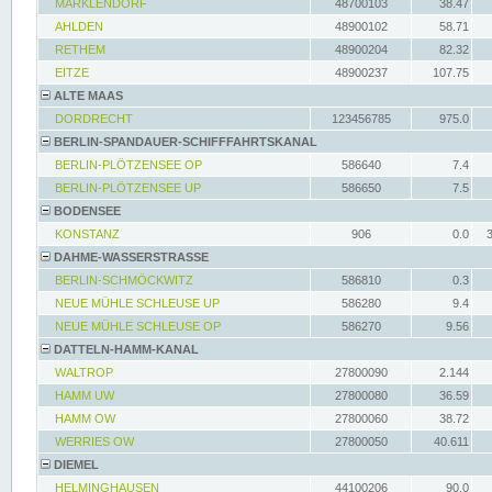
MARKLENDORF
48700103
38.47
AHLDEN
48900102
58.71
RETHEM
48900204
82.32
EITZE
48900237
107.75
ALTE MAAS
DORDRECHT
123456785
975.0
BERLIN-SPANDAUER-SCHIFFFAHRTSKANAL
BERLIN-PLÖTZENSEE OP
586640
7.4
BERLIN-PLÖTZENSEE UP
586650
7.5
BODENSEE
KONSTANZ
906
0.0
DAHME-WASSERSTRASSE
BERLIN-SCHMÖCKWITZ
586810
0.3
NEUE MÜHLE SCHLEUSE UP
586280
9.4
NEUE MÜHLE SCHLEUSE OP
586270
9.56
DATTELN-HAMM-KANAL
WALTROP
27800090
2.144
HAMM UW
27800080
36.59
HAMM OW
27800060
38.72
WERRIES OW
27800050
40.611
DIEMEL
HELMINGHAUSEN
44100206
90.0