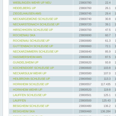
WIEBLINGEN WEHR UP NEU
23800780
22.4
HEIDELBERG UP
23800760
26.1
ZIEGELHAUSEN AMS
23800745
29.4
NECKARGEMÜND SCHLEUSE UP
23800740
30.8
NECKARSTEINACH SCHLEUSE UP
23800720
39.1
HIRSCHHORN SCHLEUSE UP
23800700
47.5
ROCKENAU SKA
23800690
60.7
ROCKENAU SCHLEUSE UP
23800680
61.3
GUTTENBACH SCHLEUSE UP
23800660
72.1
NECKARZIMMERN SCHLEUSE UP
23800640
85.9
HASSMERSHEIM AMS
23800630
87.5
GUNDELSHEIM UP
23800620
93.8
KOCHENDORF SCHLEUSE UP
23800600
103.8
NECKARSULM WEHR UP
23800580
107.0
HEILBRONN SCHLEUSE UP
23800560
113.3
HORKHEIM SCHLEUSE UP
23800557
117.435
HORKHEIM WEHR UP
23800520
119.8
LAUFFEN SCHLEUSE UP
23800501
125.1
LAUFFEN
23800500
125.43
BESIGHEIM SCHLEUSE UP
23800480
136.2
BESIGHEIM SKA
23800460
136.284