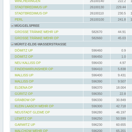
WINCHERINGEN
26100140
222.2
STADTBREDIMUS UP
26100130
229.44
STADTBREDIMUS OP
26100110
230.5
PERL
26100100
241.8
MÜGGELSPREE
GROSSE TRÄNKE WEHR UP
582670
44.91
GROSSE TRÄNKE WEHR OP
582660
45.03
MÜRITZ-ELDE-WASSERSTRASSE
DÖMITZ UP
596460
0.9
DÖMITZ OP
596450
1.0
NEU KALLISS OP
596430
4.97
FINDENWIRUNSHIER OP
596410
5.838
MALLISS UP
596400
9.431
MALLISS OP
596390
9.507
ELDENA OP
596370
18.004
GÜRITZ OP
596350
22.8
GRABOW OP
596330
30.849
KLEIN LAASCH WEHR OP
596300
42.718
NEUSTADT GLEWE OP
596280
46.197
LEWITZ OP
596250
50.599
GARWITZ UP
596230
60.655
MALCHOW WEHR OP
596200
65.201