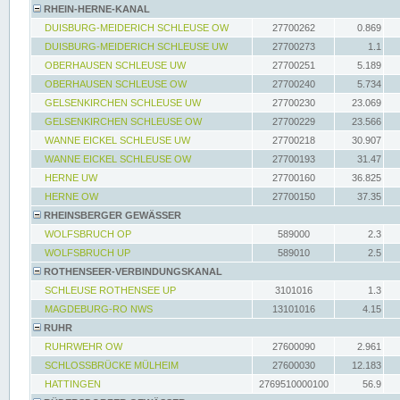
RHEIN-HERNE-KANAL
DUISBURG-MEIDERICH SCHLEUSE OW
27700262
0.869
DUISBURG-MEIDERICH SCHLEUSE UW
27700273
1.1
OBERHAUSEN SCHLEUSE UW
27700251
5.189
OBERHAUSEN SCHLEUSE OW
27700240
5.734
GELSENKIRCHEN SCHLEUSE UW
27700230
23.069
GELSENKIRCHEN SCHLEUSE OW
27700229
23.566
WANNE EICKEL SCHLEUSE UW
27700218
30.907
WANNE EICKEL SCHLEUSE OW
27700193
31.47
HERNE UW
27700160
36.825
HERNE OW
27700150
37.35
RHEINSBERGER GEWÄSSER
WOLFSBRUCH OP
589000
2.3
WOLFSBRUCH UP
589010
2.5
ROTHENSEER-VERBINDUNGSKANAL
SCHLEUSE ROTHENSEE UP
3101016
1.3
MAGDEBURG-RO NWS
13101016
4.15
RUHR
RUHRWEHR OW
27600090
2.961
SCHLOSSBRÜCKE MÜLHEIM
27600030
12.183
HATTINGEN
2769510000100
56.9