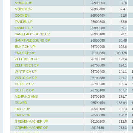
MÜDEN UP
26900500
36.8
MÜDEN OP
26900480
37.47
COCHEM
26900400
51.6
FANKEL UP
26900300
58.9
FANKEL OP
26900280
59.7
SANKT ALDEGUND UP
26900100
78.1
SANKT ALDEGUND OP
26900080
78.48
ENKIRCH UP
26700900
102.6
ENKIRCH OP
26700880
103.128
ZELTINGEN UP
26700600
123.4
ZELTINGEN OP
26700580
124.1
WINTRICH UP
26700400
141.1
WINTRICH OP
26700380
141.7
DETZEM UP
26700200
165.4
DETZEM OP
26700180
167.7
MEHRING AMS
26700100
171.7
RUWER
26500150
185.94
TRIER UP
26500100
195.3
TRIER OP
26500080
196.2
GREVENMACHER UP
26100200
212.5
GREVENMACHER OP
2610180
213.3