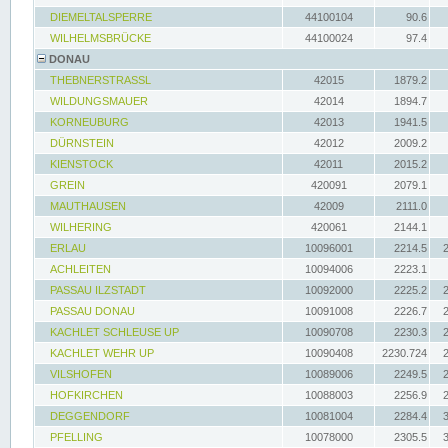
DIEMELTALSPERRE
44100104
90.6
WILHELMSBRÜCKE
44100024
97.4
DONAU
THEBNERSTRASSL
42015
1879.2
WILDUNGSMAUER
42014
1894.7
KORNEUBURG
42013
1941.5
DÜRNSTEIN
42012
2009.2
KIENSTOCK
42011
2015.2
GREIN
420091
2079.1
MAUTHAUSEN
42009
2111.0
WILHERING
420061
2144.1
ERLAU
10096001
2214.5
ACHLEITEN
10094006
2223.1
PASSAU ILZSTADT
10092000
2225.2
PASSAU DONAU
10091008
2226.7
KACHLET SCHLEUSE UP
10090708
2230.3
KACHLET WEHR UP
10090408
2230.724
VILSHOFEN
10089006
2249.5
HOFKIRCHEN
10088003
2256.9
DEGGENDORF
10081004
2284.4
PFELLING
10078000
2305.5