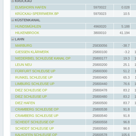
KRÜCKAU
ELMSHORN HAFEN
5970022
0.028
KRÜCKAU-SPERRWERK BP
5970023
10.5
KÜSTENKANAL
HUNDSMÜHLEN
4960020
5.188
HILKENBROOK
3800010
41.194
LAHN
MARBURG
25830056
-38.7
GIESSEN KLÄRWERK
25800100
-3.2
NIEDERBIEL SCHLEUSE KANAL OP
25800177
19.3
LEUN NEU
25800200
25.1
FÜRFURT SCHLEUSE UP
25800300
51.2
RUNKEL SCHLEUSE UP
25800400
65.3
LIMBURG SCHLEUSE UP
25800440
76.6
DIEZ SCHLEUSE OP
25800478
83.2
DIEZ SCHLEUSE UP
25800480
83.2
DIEZ HAFEN
25800500
83.7
CRAMBERG SCHLEUSE OP
25800538
91.8
CRAMBERG SCHLEUSE UP
25800540
91.8
SCHEIDT SCHLEUSE OP
25800558
96.8
SCHEIDT SCHLEUSE UP
25800560
96.8
KALKOFEN SCHLEUSE OP
25800578
105.6