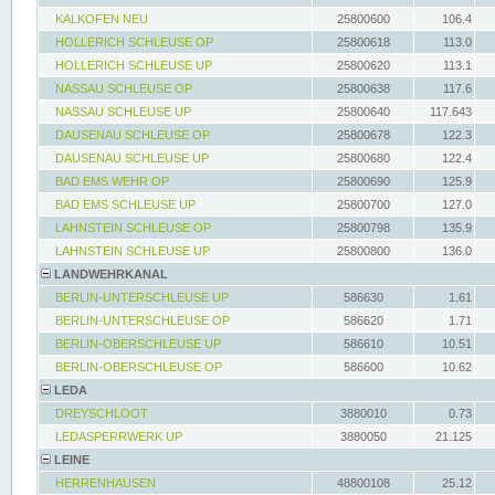
KALKOFEN NEU
25800600
106.4
HOLLERICH SCHLEUSE OP
25800618
113.0
HOLLERICH SCHLEUSE UP
25800620
113.1
NASSAU SCHLEUSE OP
25800638
117.6
NASSAU SCHLEUSE UP
25800640
117.643
DAUSENAU SCHLEUSE OP
25800678
122.3
DAUSENAU SCHLEUSE UP
25800680
122.4
BAD EMS WEHR OP
25800690
125.9
BAD EMS SCHLEUSE UP
25800700
127.0
LAHNSTEIN SCHLEUSE OP
25800798
135.9
LAHNSTEIN SCHLEUSE UP
25800800
136.0
LANDWEHRKANAL
BERLIN-UNTERSCHLEUSE UP
586630
1.61
BERLIN-UNTERSCHLEUSE OP
586620
1.71
BERLIN-OBERSCHLEUSE UP
586610
10.51
BERLIN-OBERSCHLEUSE OP
586600
10.62
LEDA
DREYSCHLOOT
3880010
0.73
LEDASPERRWERK UP
3880050
21.125
LEINE
HERRENHAUSEN
48800108
25.12