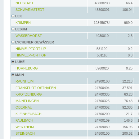
NEUSTADT
48800200
66.4
SCHWARMSTEDT
48800301
106.04
LEK
KRIMPEN
123456784
989.0
LESUM
WASSERHORST
4930010
2.3
LYCHENER GEWÄSSER
HIMMELPFORT UP
581120
0.2
HIMMELPFORT OP
581110
0.3
LÜHE
HORNEBURG
5960020
0.25
MAIN
RAUNHEIM
24900108
12.213
FRANKFURT OSTHAFEN
24700404
37.591
KROTZENBURG
24700335
63.23
MAINFLINGEN
24700325
76.43
OBERNAU
24700302
92.385
KLEINHEUBACH
24700200
121.7
FAULBACH
24700109
146.6
WERTHEIM
24709089
156.96
STEINBACH
24500100
200.52