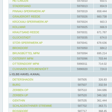
HETLINGEN
5970010
650.5
STADERSAND
5970013
654.9
PINNAU-SPERRWERK AP
5970019
658.444
GRAUERORT REEDE
5970026
660.738
KRÜCKAU-SPERRWERK AP
5970024
663.3
KOLLMAR
5970025
666.9
KRAUTSAND REEDE
5970031
671.787
GLÜCKSTADT
5970035
674.0
STÖR-SPERRWERK AP
5970041
678.636
BROKDORF
5970050
684.2
BRUNSBÜTTEL MPM
5970094
695.214
OSTERIFF MPM
5970096
703.44
OTTERNDORF MPM
5990011
714.02
CUXHAVEN STEUBENHÖFT
5990020
724.0
ELBE-HAVEL-KANAL
DETERSHAGEN
587505
326.83
BURG
587507
332.54
ZERBEN OP
587510
344.686
ZERBEN UP
587520
346.162
GENTHIN
587535
361.444
SCHLAGENTHINER STREMME
587702
363.71
ROSSDORF
587717
368.45