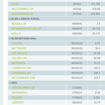
KADE
587541
371.285
WUSTERWITZ OP
587540
376.56
WUSTERWITZ UP
587550
376.965
ELBE-LÜBECK-KANAL
BÜSSAU UP
9669040
3.4
DONNERSCHLEUSE OP
9660049
20.722
MÖLLN
9660050
26.772
ELBESEITENKANAL
OSLOSS
90100100
9.72
WITTINGEN
90100101
39.0
UELZEN OW
90100111
60.38
UELZEN UW
90100110
60.98
BEVENSEN
90100112
79.72
LÜNEBURG OW
90100121
104.0
LÜNEBURG UW
90100120
106.3
ARTLENBURG-ESK
90100122
114.7
EMS
VERSEN WEHR OP
3730001
PAPENBURG
3790010
0.39
WEENER
3790020
6.852
LEERORT
3910010
14.79