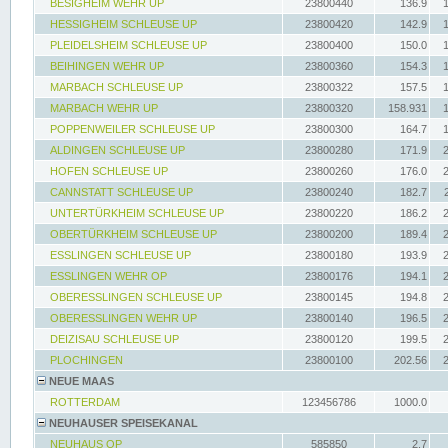
BESIGHEIM WEHR UP
23800440
136.9
HESSIGHEIM SCHLEUSE UP
23800420
142.9
PLEIDELSHEIM SCHLEUSE UP
23800400
150.0
BEIHINGEN WEHR UP
23800360
154.3
MARBACH SCHLEUSE UP
23800322
157.5
MARBACH WEHR UP
23800320
158.931
POPPENWEILER SCHLEUSE UP
23800300
164.7
ALDINGEN SCHLEUSE UP
23800280
171.9
HOFEN SCHLEUSE UP
23800260
176.0
CANNSTATT SCHLEUSE UP
23800240
182.7
UNTERTÜRKHEIM SCHLEUSE UP
23800220
186.2
OBERTÜRKHEIM SCHLEUSE UP
23800200
189.4
ESSLINGEN SCHLEUSE UP
23800180
193.9
ESSLINGEN WEHR OP
23800176
194.1
OBERESSLINGEN SCHLEUSE UP
23800145
194.8
OBERESSLINGEN WEHR UP
23800140
196.5
DEIZISAU SCHLEUSE UP
23800120
199.5
PLOCHINGEN
23800100
202.56
NEUE MAAS
ROTTERDAM
123456786
1000.0
NEUHAUSER SPEISEKANAL
NEUHAUS OP
585850
2.7