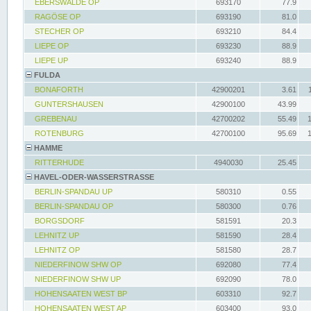
EBERSWALDE OP
693170
77.9
RAGÖSE OP
693190
81.0
STECHER OP
693210
84.4
LIEPE OP
693230
88.9
LIEPE UP
693240
88.9
FULDA
BONAFORTH
42900201
3.61
GUNTERSHAUSEN
42900100
43.99
GREBENAU
42700202
55.49
ROTENBURG
42700100
95.69
HAMME
RITTERHUDE
4940030
25.45
HAVEL-ODER-WASSERSTRASSE
BERLIN-SPANDAU UP
580310
0.55
BERLIN-SPANDAU OP
580300
0.76
BORGSDORF
581591
20.3
LEHNITZ UP
581590
28.4
LEHNITZ OP
581580
28.7
NIEDERFINOW SHW OP
692080
77.4
NIEDERFINOW SHW UP
692090
78.0
HOHENSAATEN WEST BP
603310
92.7
HOHENSAATEN WEST AP
603400
93.0