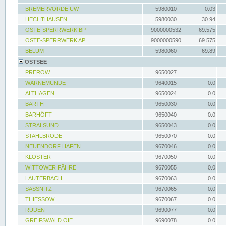
BREMERVÖRDE UW
5980010
0.03
HECHTHAUSEN
5980030
30.94
OSTE-SPERRWERK BP
9000000532
69.575
OSTE-SPERRWERK AP
9000000590
69.575
BELUM
5980060
69.89
OSTSEE
PREROW
9650027
WARNEMÜNDE
9640015
0.0
ALTHAGEN
9650024
0.0
BARTH
9650030
0.0
BARHÖFT
9650040
0.0
STRALSUND
9650043
0.0
STAHLBRODE
9650070
0.0
NEUENDORF HAFEN
9670046
0.0
KLOSTER
9670050
0.0
WITTOWER FÄHRE
9670055
0.0
LAUTERBACH
9670063
0.0
SASSNITZ
9670065
0.0
THIESSOW
9670067
0.0
RUDEN
9690077
0.0
GREIFSWALD OIE
9690078
0.0