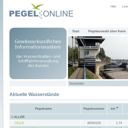
Hilfe
Link
Start
Pegelauswahl über Karte
Newsletter
Aktuelle Wasserstände
Pegelname
Pegelnummer
km
ALLER
CELLE
48300105
1.74