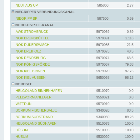
NEUHAUS UP
585860
2.77
NIEGRIPPER VERBINDUNGSKANAL
NIEGRIPP BP
587500
0.59
NORD-OSTSEE-KANAL
AWK STROHBRÜCK
5970069
0.89
NOK BRUNSBÜTTEL
5970091
2.116
NOK DÜKERSWISCH
5970085
21.5
NOK BREIHOLZ
5970075
48.5
NOK RENDSBURG
5970074
63.5
NOK KÖNIGSFÖRDE
5970067
79.63
NOK KIEL BINNEN
5979020
97.76
NOK KIEL AUSSEN
5650068
98.13
NORDSEE
HELGOLAND BINNENHAFEN
9510070
0.0
PELLWORM ANLEGER
9550021
0.0
WITTDÜN
9570010
0.0
BORKUM FISCHERBALJE
9340020
83.5
BORKUM SÜDSTRAND
9340030
89.23
HELGOLAND SÜDHAFEN
9510075
100.0
BÜSUM
9510095
100.0
HUSUM
9530020
100.0