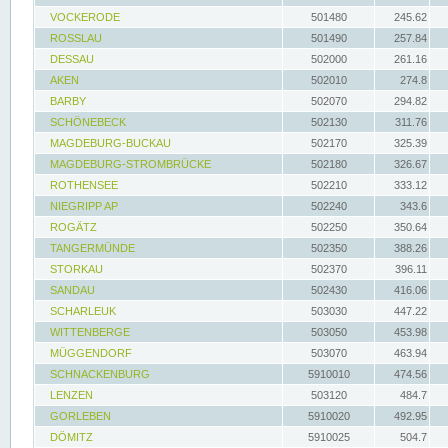
VOCKERODE
501480
245.62
ROSSLAU
501490
257.84
DESSAU
502000
261.16
AKEN
502010
274.8
BARBY
502070
294.82
SCHÖNEBECK
502130
311.76
MAGDEBURG-BUCKAU
502170
325.39
MAGDEBURG-STROMBRÜCKE
502180
326.67
ROTHENSEE
502210
333.12
NIEGRIPP AP
502240
343.6
ROGÄTZ
502250
350.64
TANGERMÜNDE
502350
388.26
STORKAU
502370
396.11
SANDAU
502430
416.06
SCHARLEUK
503030
447.22
WITTENBERGE
503050
453.98
MÜGGENDORF
503070
463.94
SCHNACKENBURG
5910010
474.56
LENZEN
503120
484.7
GORLEBEN
5910020
492.95
DÖMITZ
5910025
504.7