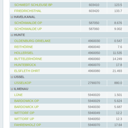
SCHWEDT SCHLEUSE BP
603410
123.5
FRIEDRICHSTHAL
603420
133.7
HAVELKANAL
SCHÖNWALDE OP
587050
8.676
SCHÖNWALDE UP
587060
9.002
HUNTE
OLDENBURG-DRIELAKE
4960030
0.547
REITHÖRNE
4960040
7.6
HOLLERSIEL
4960050
11.535
BUTTELERHÖRNE
4960060
14.249
HUNTEBRÜCK
4960070
17.8
ELSFLETH OHRT
4960080
21.493
IJSSEL
IJSSELKOP
2790070
880.0
ILMENAU
LÜNE
5940020
1.501
BARDOWICK OP
5940029
5.624
BARDOWICK UP
5940030
5.687
WITTORF OP
5940049
12.2
WITTORF UP
5940050
12.3
FAHRENHOLZ OP
5940070
17.64