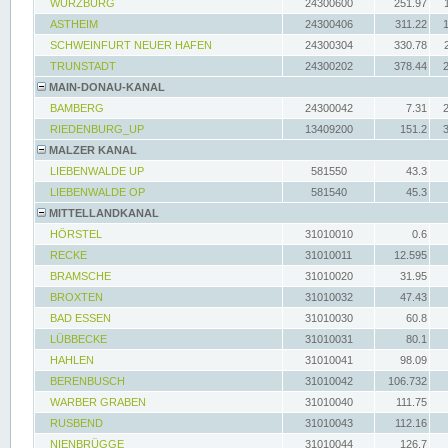
WÜRZBURG
24300600
251.97
ASTHEIM
24300406
311.22
SCHWEINFURT NEUER HAFEN
24300304
330.78
TRUNSTADT
24300202
378.44
MAIN-DONAU-KANAL
BAMBERG
24300042
7.31
RIEDENBURG_UP
13409200
151.2
MALZER KANAL
LIEBENWALDE UP
581550
43.3
LIEBENWALDE OP
581540
45.3
MITTELLANDKANAL
HÖRSTEL
31010010
0.6
RECKE
31010011
12.595
BRAMSCHE
31010020
31.95
BROXTEN
31010032
47.43
BAD ESSEN
31010030
60.8
LÜBBECKE
31010031
80.1
HAHLEN
31010041
98.09
BERENBUSCH
31010042
106.732
WARBER GRABEN
31010040
111.75
RUSBEND
31010043
112.16
NIENBRÜGGE
31010044
126.7