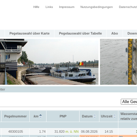
Hilfe
Links
Impressum
Nutzungsbedingungen
Datenschutz
Pegelauswahl über Karte
Pegelauswahl über Tabelle
Abo
Down
tter
Wasserst
Pegelnummer
km
PNP
Datum
Uhrzeit
relativ z
48300105
1.74
31.820
m. ü. NN
06.08.2026
14:15