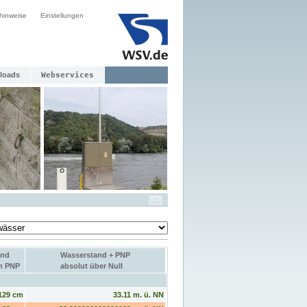
hinweise
Einstellungen
loads
Webservices
and
Wasserstand + PNP
um PNP
absolut über Null
129 cm
33.11 m. ü. NN