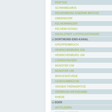
PFATTER
SCHWABELWEIS
REGENSBURG EISERNE BRÜCKE
OBERNDORF
KELHEIMWINZER
KELHEIM DONAU
INGOLSTADT LUITPOLDSTRASSE
DORTMUND-EMS-KANAL
GROPPENBRUCH
HENRICHENBURG OW
HENRICHENBURG UW
LÜDINGHAUSEN
MÜNSTER OW
MÜNSTER UW
BERGESHÖVEDE
HASEHUBBRÜCKE
VERSEN TRENNSPITZE
HERBRUM HAFENDAMM
RHEDE
EDER
AFFOLDERN