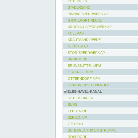
HETLINGEN
STADERSAND
PINNAU-SPERRWERK AP
GRAUERORT REEDE
KRÜCKAU-SPERRWERK AP
KOLLMAR
KRAUTSAND REEDE
GLÜCKSTADT
STÖR-SPERRWERK AP
BROKDORF
BRUNSBÜTTEL MPM
OSTERIFF MPM
OTTERNDORF MPM
CUXHAVEN STEUBENHÖFT
ELBE-HAVEL-KANAL
DETERSHAGEN
BURG
ZERBEN OP
ZERBEN UP
GENTHIN
SCHLAGENTHINER STREMME
ROSSDORF