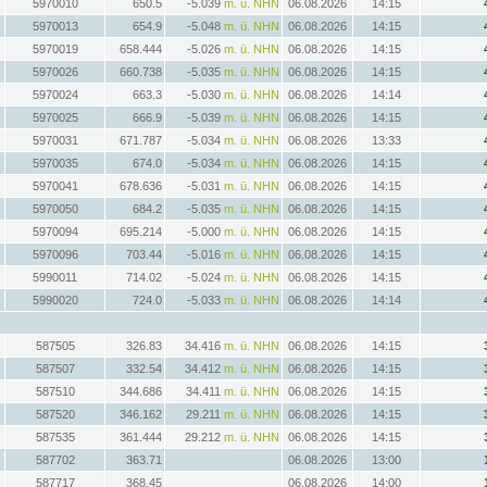
5970010
650.5
-5.039
m. ü. NHN
06.08.2026
14:15
5970013
654.9
-5.048
m. ü. NHN
06.08.2026
14:15
5970019
658.444
-5.026
m. ü. NHN
06.08.2026
14:15
5970026
660.738
-5.035
m. ü. NHN
06.08.2026
14:15
5970024
663.3
-5.030
m. ü. NHN
06.08.2026
14:14
5970025
666.9
-5.039
m. ü. NHN
06.08.2026
14:15
5970031
671.787
-5.034
m. ü. NHN
06.08.2026
13:33
5970035
674.0
-5.034
m. ü. NHN
06.08.2026
14:15
5970041
678.636
-5.031
m. ü. NHN
06.08.2026
14:15
5970050
684.2
-5.035
m. ü. NHN
06.08.2026
14:15
5970094
695.214
-5.000
m. ü. NHN
06.08.2026
14:15
5970096
703.44
-5.016
m. ü. NHN
06.08.2026
14:15
5990011
714.02
-5.024
m. ü. NHN
06.08.2026
14:15
5990020
724.0
-5.033
m. ü. NHN
06.08.2026
14:14
587505
326.83
34.416
m. ü. NHN
06.08.2026
14:15
587507
332.54
34.412
m. ü. NHN
06.08.2026
14:15
587510
344.686
34.411
m. ü. NHN
06.08.2026
14:15
587520
346.162
29.211
m. ü. NHN
06.08.2026
14:15
587535
361.444
29.212
m. ü. NHN
06.08.2026
14:15
587702
363.71
06.08.2026
13:00
587717
368.45
06.08.2026
14:00