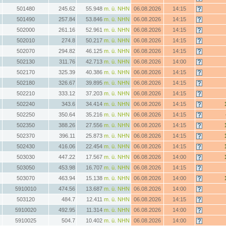
501480
245.62
55.948
m. ü. NHN
06.08.2026
14:15
501490
257.84
53.846
m. ü. NHN
06.08.2026
14:15
502000
261.16
52.961
m. ü. NHN
06.08.2026
14:15
502010
274.8
50.217
m. ü. NHN
06.08.2026
14:15
502070
294.82
46.125
m. ü. NHN
06.08.2026
14:15
502130
311.76
42.713
m. ü. NHN
06.08.2026
14:00
502170
325.39
40.386
m. ü. NHN
06.08.2026
14:15
502180
326.67
39.895
m. ü. NHN
06.08.2026
14:15
502210
333.12
37.203
m. ü. NHN
06.08.2026
14:15
502240
343.6
34.414
m. ü. NHN
06.08.2026
14:15
502250
350.64
35.216
m. ü. NHN
06.08.2026
14:15
502350
388.26
27.556
m. ü. NHN
06.08.2026
14:15
502370
396.11
25.873
m. ü. NHN
06.08.2026
14:15
502430
416.06
22.454
m. ü. NHN
06.08.2026
14:15
503030
447.22
17.567
m. ü. NHN
06.08.2026
14:00
503050
453.98
16.707
m. ü. NHN
06.08.2026
14:15
503070
463.94
15.138
m. ü. NHN
06.08.2026
14:00
5910010
474.56
13.687
m. ü. NHN
06.08.2026
14:00
503120
484.7
12.411
m. ü. NHN
06.08.2026
14:15
5910020
492.95
11.314
m. ü. NHN
06.08.2026
14:00
5910025
504.7
10.402
m. ü. NHN
06.08.2026
14:00