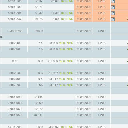
48700103
38.47
23.010
m. ü. NN
06.08.2026
14:15
48900102
58.71
06.08.2026
14:15
48900204
82.32
14.310
m. ü. NN
06.08.2026
14:15
48900237
107.75
8.000
m. ü. NN
06.08.2026
14:15
123456785
975.0
06.08.2026
14:00
AL
586640
7.4
28.000
m. ü. NHN
06.08.2026
14:15
586650
7.5
28.000
m. ü. NHN
06.08.2026
14:15
906
0.0
391.890
m. ü. NHN
06.08.2026
14:00
586810
0.3
31.957
m. ü. NHN
06.08.2026
13:00
586280
9.4
31.117
m. ü. NHN
06.08.2026
14:00
586270
9.56
31.117
m. ü. NHN
06.08.2026
14:15
27800090
2.144
06.08.2026
14:00
27800080
36.59
06.08.2026
14:00
27800060
38.72
06.08.2026
14:00
27800050
40.611
06.08.2026
14:00
44100206
90.0
336.970
m. ü. NN
06.08.2026
14:15