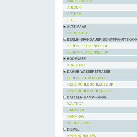
MARKLENDORF
AHLDEN
RETHEM
EITZE
ALTE MAAS
DORDRECHT
BERLIN-SPANDAUER-SCHIFFFAHRTSKAN
BERLIN-PLÖTZENSEE OP
BERLIN-PLÖTZENSEE UP
BODENSEE
KONSTANZ
DAHME-WASSERSTRASSE
BERLIN-SCHMÖCKWITZ
NEUE MÜHLE SCHLEUSE UP
NEUE MÜHLE SCHLEUSE OP
DATTELN-HAMM-KANAL
WALTROP
HAMM UW
HAMM OW
WERRIES OW
DIEMEL
HELMINGHAUSEN