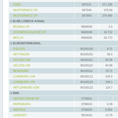
KADE
587541
371.285
WUSTERWITZ OP
587540
376.56
WUSTERWITZ UP
587550
376.965
ELBE-LÜBECK-KANAL
BÜSSAU UP
9669040
3.4
DONNERSCHLEUSE OP
9660049
20.722
MÖLLN
9660050
26.772
ELBESEITENKANAL
OSLOSS
90100100
9.72
WITTINGEN
90100101
39.0
UELZEN OW
90100111
60.38
UELZEN UW
90100110
60.98
BEVENSEN
90100112
79.72
LÜNEBURG OW
90100121
104.0
LÜNEBURG UW
90100120
106.3
ARTLENBURG-ESK
90100122
114.7
EMS
VERSEN WEHR OP
3730001
PAPENBURG
3790010
0.39
WEENER
3790020
6.852
LEERORT
3910010
14.79