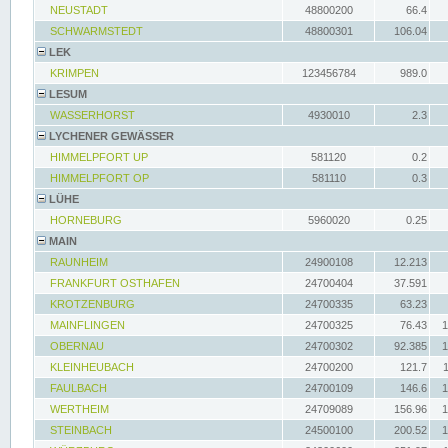
NEUSTADT
48800200
66.4
SCHWARMSTEDT
48800301
106.04
LEK
KRIMPEN
123456784
989.0
LESUM
WASSERHORST
4930010
2.3
LYCHENER GEWÄSSER
HIMMELPFORT UP
581120
0.2
HIMMELPFORT OP
581110
0.3
LÜHE
HORNEBURG
5960020
0.25
MAIN
RAUNHEIM
24900108
12.213
FRANKFURT OSTHAFEN
24700404
37.591
KROTZENBURG
24700335
63.23
MAINFLINGEN
24700325
76.43
1
OBERNAU
24700302
92.385
1
KLEINHEUBACH
24700200
121.7
FAULBACH
24700109
146.6
1
WERTHEIM
24709089
156.96
1
STEINBACH
24500100
200.52
1