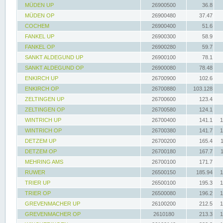
MÜDEN UP
26900500
36.8
MÜDEN OP
26900480
37.47
COCHEM
26900400
51.6
FANKEL UP
26900300
58.9
FANKEL OP
26900280
59.7
SANKT ALDEGUND UP
26900100
78.1
SANKT ALDEGUND OP
26900080
78.48
ENKIRCH UP
26700900
102.6
ENKIRCH OP
26700880
103.128
ZELTINGEN UP
26700600
123.4
ZELTINGEN OP
26700580
124.1
WINTRICH UP
26700400
141.1
1
WINTRICH OP
26700380
141.7
1
DETZEM UP
26700200
165.4
DETZEM OP
26700180
167.7
MEHRING AMS
26700100
171.7
RUWER
26500150
185.94
1
TRIER UP
26500100
195.3
1
TRIER OP
26500080
196.2
1
GREVENMACHER UP
26100200
212.5
1
GREVENMACHER OP
2610180
213.3
1