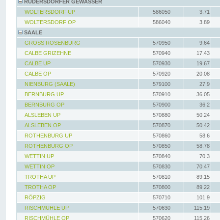
RÜDERSDORFER GEWÄSSER
WOLTERSDORF UP
586050
3.71
WOLTERSDORF OP
586040
3.89
SAALE
GROSS ROSENBURG
570950
9.64
CALBE GRIZEHNE
570940
17.43
CALBE UP
570930
19.67
CALBE OP
570920
20.08
NIENBURG (SAALE)
579100
27.9
BERNBURG UP
570910
36.05
BERNBURG OP
570900
36.2
ALSLEBEN UP
570880
50.24
ALSLEBEN OP
570870
50.42
ROTHENBURG UP
570860
58.6
ROTHENBURG OP
570850
58.78
WETTIN UP
570840
70.3
WETTIN OP
570830
70.47
TROTHA UP
570810
89.15
TROTHA OP
570800
89.22
RÖPZIG
570710
101.9
RISCHMÜHLE UP
570630
115.19
RISCHMÜHLE OP
570620
115.26