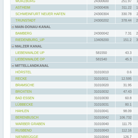
WÜRZBURG
24300600
251.97
ASTHEIM
24300406
311.22
1
SCHWEINFURT NEUER HAFEN
24300304
330.78
TRUNSTADT
24300202
378.44
2
MAIN-DONAU-KANAL
BAMBERG
24300042
7.31
2
RIEDENBURG_UP
13409200
151.2
3
MALZER KANAL
LIEBENWALDE UP
581550
43.3
LIEBENWALDE OP
581540
45.3
MITTELLANDKANAL
HÖRSTEL
31010010
0.6
RECKE
31010011
12.595
BRAMSCHE
31010020
31.95
BROXTEN
31010032
47.43
BAD ESSEN
31010030
60.8
LÜBBECKE
31010031
80.1
HAHLEN
31010041
98.09
BERENBUSCH
31010042
106.732
WARBER GRABEN
31010040
111.75
RUSBEND
31010043
112.16
NIENBRÜGGE
31010044
126.7