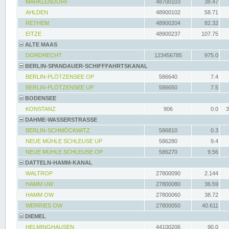
MARKLENDORF
48700103
38.47
AHLDEN
48900102
58.71
RETHEM
48900204
82.32
EITZE
48900237
107.75
ALTE MAAS
DORDRECHT
123456785
975.0
BERLIN-SPANDAUER-SCHIFFFAHRTSKANAL
BERLIN-PLÖTZENSEE OP
586640
7.4
BERLIN-PLÖTZENSEE UP
586650
7.5
BODENSEE
KONSTANZ
906
0.0
3
DAHME-WASSERSTRASSE
BERLIN-SCHMÖCKWITZ
586810
0.3
NEUE MÜHLE SCHLEUSE UP
586280
9.4
NEUE MÜHLE SCHLEUSE OP
586270
9.56
DATTELN-HAMM-KANAL
WALTROP
27800090
2.144
HAMM UW
27800080
36.59
HAMM OW
27800060
38.72
WERRIES OW
27800050
40.611
DIEMEL
HELMINGHAUSEN
44100206
90.0