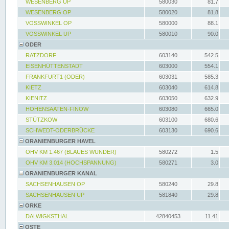
WESENBERG UP
580030
81.7
WESENBERG OP
580020
81.8
VOSSWINKEL OP
580000
88.1
VOSSWINKEL UP
580010
90.0
ODER
RATZDORF
603140
542.5
EISENHÜTTENSTADT
603000
554.1
FRANKFURT1 (ODER)
603031
585.3
KIETZ
603040
614.8
KIENITZ
603050
632.9
HOHENSAATEN-FINOW
603080
665.0
STÜTZKOW
603100
680.6
SCHWEDT-ODERBRÜCKE
603130
690.6
ORANIENBURGER HAVEL
OHV KM 1.467 (BLAUES WUNDER)
580272
1.5
OHV KM 3.014 (HOCHSPANNUNG)
580271
3.0
ORANIENBURGER KANAL
SACHSENHAUSEN OP
580240
29.8
SACHSENHAUSEN UP
581840
29.8
ORKE
DALWIGKSTHAL
42840453
11.41
OSTE