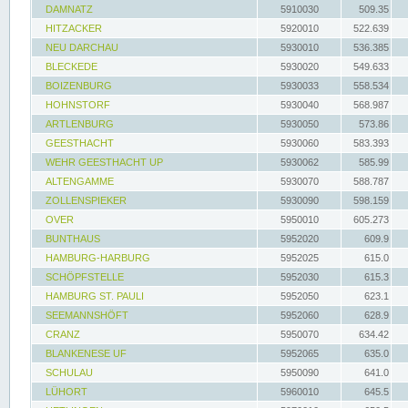
DAMNATZ
5910030
509.35
HITZACKER
5920010
522.639
NEU DARCHAU
5930010
536.385
BLECKEDE
5930020
549.633
BOIZENBURG
5930033
558.534
HOHNSTORF
5930040
568.987
ARTLENBURG
5930050
573.86
GEESTHACHT
5930060
583.393
WEHR GEESTHACHT UP
5930062
585.99
ALTENGAMME
5930070
588.787
ZOLLENSPIEKER
5930090
598.159
OVER
5950010
605.273
BUNTHAUS
5952020
609.9
HAMBURG-HARBURG
5952025
615.0
SCHÖPFSTELLE
5952030
615.3
HAMBURG ST. PAULI
5952050
623.1
SEEMANNSHÖFT
5952060
628.9
CRANZ
5950070
634.42
BLANKENESE UF
5952065
635.0
SCHULAU
5950090
641.0
LÜHORT
5960010
645.5