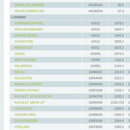
DIEMELTALSPERRE
44100104
90.6
WILHELMSBRÜCKE
44100024
97.4
DONAU
THEBNERSTRASSL
42015
1879.2
WILDUNGSMAUER
42014
1894.7
KORNEUBURG
42013
1941.5
DÜRNSTEIN
42012
2009.2
KIENSTOCK
42011
2015.2
GREIN
420091
2079.1
MAUTHAUSEN
42009
2111.0
WILHERING
420061
2144.1
ERLAU
10096001
2214.5
2
ACHLEITEN
10094006
2223.1
PASSAU ILZSTADT
10092000
2225.2
2
PASSAU DONAU
10091008
2226.7
2
KACHLET SCHLEUSE UP
10090708
2230.3
2
KACHLET WEHR UP
10090408
2230.724
2
VILSHOFEN
10089006
2249.5
2
HOFKIRCHEN
10088003
2256.9
2
DEGGENDORF
10081004
2284.4
3
PFELLING
10078000
2305.5
3