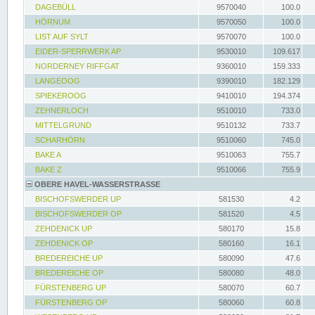
DAGEBÜLL
9570040
100.0
HÖRNUM
9570050
100.0
LIST AUF SYLT
9570070
100.0
EIDER-SPERRWERK AP
9530010
109.617
NORDERNEY RIFFGAT
9360010
159.333
LANGEOOG
9390010
182.129
SPIEKEROOG
9410010
194.374
ZEHNERLOCH
9510010
733.0
MITTELGRUND
9510132
733.7
SCHARHÖRN
9510060
745.0
BAKE A
9510063
755.7
BAKE Z
9510066
755.9
OBERE HAVEL-WASSERSTRASSE
BISCHOFSWERDER UP
581530
4.2
BISCHOFSWERDER OP
581520
4.5
ZEHDENICK UP
580170
15.8
ZEHDENICK OP
580160
16.1
BREDEREICHE UP
580090
47.6
BREDEREICHE OP
580080
48.0
FÜRSTENBERG UP
580070
60.7
FÜRSTENBERG OP
580060
60.8