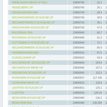
WIEBLINGEN WEHR UP NEU
23800780
22.4
HEIDELBERG UP
23800760
26.1
1
ZIEGELHAUSEN AMS
23800745
29.4
1
NECKARGEMÜND SCHLEUSE UP
23800740
30.8
1
NECKARSTEINACH SCHLEUSE UP
23800720
39.1
1
HIRSCHHORN SCHLEUSE UP
23800700
47.5
ROCKENAU SKA
23800690
60.7
ROCKENAU SCHLEUSE UP
23800680
61.3
GUTTENBACH SCHLEUSE UP
23800660
72.1
1
NECKARZIMMERN SCHLEUSE UP
23800640
85.9
1
HASSMERSHEIM AMS
23800630
87.5
1
GUNDELSHEIM UP
23800620
93.8
1
KOCHENDORF SCHLEUSE UP
23800600
103.8
1
NECKARSULM WEHR UP
23800580
107.0
1
HEILBRONN SCHLEUSE UP
23800560
113.3
1
HORKHEIM SCHLEUSE UP
23800557
117.435
1
HORKHEIM WEHR UP
23800520
119.8
1
LAUFFEN SCHLEUSE UP
23800501
125.1
1
LAUFFEN
23800500
125.43
1
BESIGHEIM SCHLEUSE UP
23800480
136.2
1
BESIGHEIM SKA
23800460
136.284
1