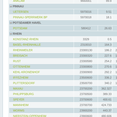
ANKLAM
9660001
89.8
PINNAU
UETERSEN
5970016
9.51
PINNAU-SPERRWERK BP
5970018
18.1
POTSDAMER HAVEL
POTSDAM
580412
26.63
RHEIN
KONSTANZ-RHEIN
3329
0.5
BASEL-RHEINHALLE
2310010
164.3
RHEINWEILER
23300130
186.2
2
BREISACH
23300320
227.6
1
RUST
23300580
254.2
OTTENHEIM
23300800
270.6
1
KEHL-KRONENHOF
23300900
292.2
1
IFFEZHEIM
23500600
336.2
PLITTERSDORF
23500700
340.2
1
MAXAU
23700200
362.327
PHILIPPSBURG
23700500
389.33
SPEYER
23700600
400.61
MANNHEIM
23700700
424.733
WORMS
23900200
443.37
NIERSTEIN-OPPENHEIM
23900600
480.606