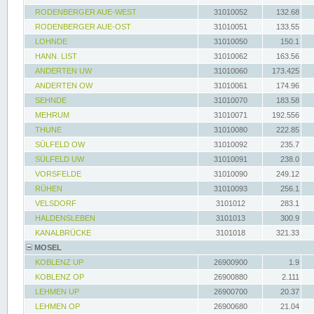
RODENBERGER AUE-WEST
31010052
132.68
RODENBERGER AUE-OST
31010051
133.55
LOHNDE
31010050
150.1
HANN. LIST
31010062
163.56
ANDERTEN UW
31010060
173.425
ANDERTEN OW
31010061
174.96
SEHNDE
31010070
183.58
MEHRUM
31010071
192.556
THUNE
31010080
222.85
SÜLFELD OW
31010092
235.7
SÜLFELD UW
31010091
238.0
VORSFELDE
31010090
249.12
RÜHEN
31010093
256.1
VELSDORF
3101012
283.1
HALDENSLEBEN
3101013
300.9
KANALBRÜCKE
3101018
321.33
MOSEL
KOBLENZ UP
26900900
1.9
KOBLENZ OP
26900880
2.111
LEHMEN UP
26900700
20.37
LEHMEN OP
26900680
21.04