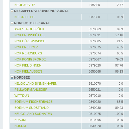
NEUHAUS UP
585860
2.77
NIEGRIPPER VERBINDUNGSKANAL
NIEGRIPP BP
587500
0.59
NORD-OSTSEE-KANAL
AWK STROHBRÜCK
5970069
0.89
NOK BRUNSBÜTTEL
5970091
2.116
NOK DÜKERSWISCH
5970085
21.5
NOK BREIHOLZ
5970075
48.5
NOK RENDSBURG
5970074
63.5
NOK KÖNIGSFÖRDE
5970067
79.63
NOK KIEL BINNEN
5979020
97.76
NOK KIEL AUSSEN
5650068
98.13
NORDSEE
HELGOLAND BINNENHAFEN
9510070
0.0
PELLWORM ANLEGER
9550021
0.0
WITTDÜN
9570010
0.0
BORKUM FISCHERBALJE
9340020
83.5
BORKUM SÜDSTRAND
9340030
89.23
HELGOLAND SÜDHAFEN
9510075
100.0
BÜSUM
9510095
100.0
HUSUM
9530020
100.0