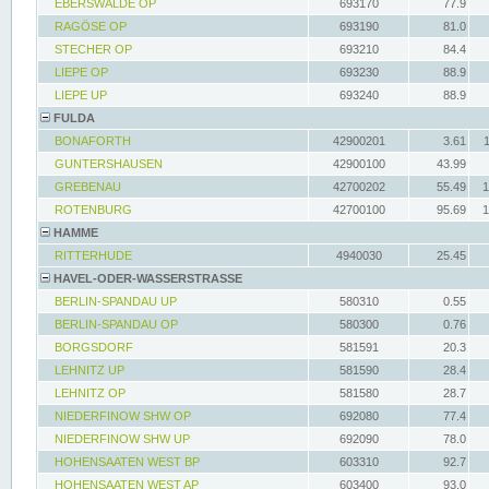
EBERSWALDE OP
693170
77.9
RAGÖSE OP
693190
81.0
STECHER OP
693210
84.4
LIEPE OP
693230
88.9
LIEPE UP
693240
88.9
FULDA
BONAFORTH
42900201
3.61
GUNTERSHAUSEN
42900100
43.99
GREBENAU
42700202
55.49
1
ROTENBURG
42700100
95.69
1
HAMME
RITTERHUDE
4940030
25.45
HAVEL-ODER-WASSERSTRASSE
BERLIN-SPANDAU UP
580310
0.55
BERLIN-SPANDAU OP
580300
0.76
BORGSDORF
581591
20.3
LEHNITZ UP
581590
28.4
LEHNITZ OP
581580
28.7
NIEDERFINOW SHW OP
692080
77.4
NIEDERFINOW SHW UP
692090
78.0
HOHENSAATEN WEST BP
603310
92.7
HOHENSAATEN WEST AP
603400
93.0