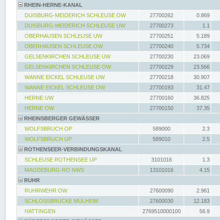
RHEIN-HERNE-KANAL
DUISBURG-MEIDERICH SCHLEUSE OW
27700262
0.869
DUISBURG-MEIDERICH SCHLEUSE UW
27700273
1.1
OBERHAUSEN SCHLEUSE UW
27700251
5.189
OBERHAUSEN SCHLEUSE OW
27700240
5.734
GELSENKIRCHEN SCHLEUSE UW
27700230
23.069
GELSENKIRCHEN SCHLEUSE OW
27700229
23.566
WANNE EICKEL SCHLEUSE UW
27700218
30.907
WANNE EICKEL SCHLEUSE OW
27700193
31.47
HERNE UW
27700160
36.825
HERNE OW
27700150
37.35
RHEINSBERGER GEWÄSSER
WOLFSBRUCH OP
589000
2.3
WOLFSBRUCH UP
589010
2.5
ROTHENSEER-VERBINDUNGSKANAL
SCHLEUSE ROTHENSEE UP
3101016
1.3
MAGDEBURG-RO NWS
13101016
4.15
RUHR
RUHRWEHR OW
27600090
2.961
SCHLOSSBRÜCKE MÜLHEIM
27600030
12.183
HATTINGEN
2769510000100
56.9