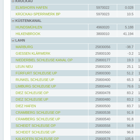
KRÜCKAU
ELMSHORN HAFEN
5970022
0.028
KRÜCKAU-SPERRWERK BP
5970023
10.5
KÜSTENKANAL
HUNDSMÜHLEN
4960020
5.188
HILKENBROOK
3800010
41.194
LAHN
MARBURG
25830056
-38.7
GIESSEN KLÄRWERK
25800100
-3.2
1
NIEDERBIEL SCHLEUSE KANAL OP
25800177
19.3
1
LEUN NEU
25800200
25.1
1
FÜRFURT SCHLEUSE UP
25800300
51.2
RUNKEL SCHLEUSE UP
25800400
65.3
LIMBURG SCHLEUSE UP
25800440
76.6
1
DIEZ SCHLEUSE OP
25800478
83.2
1
DIEZ SCHLEUSE UP
25800480
83.2
1
DIEZ HAFEN
25800500
83.7
1
CRAMBERG SCHLEUSE OP
25800538
91.8
CRAMBERG SCHLEUSE UP
25800540
91.8
SCHEIDT SCHLEUSE OP
25800558
96.8
SCHEIDT SCHLEUSE UP
25800560
96.8
KALKOFEN SCHLEUSE OP
25800578
105.6