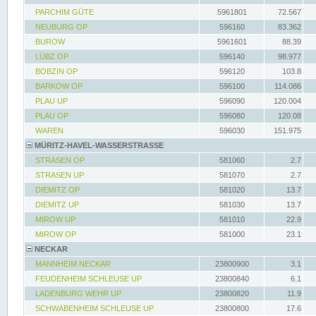
PARCHIM GÜTE
5961801
72.567
NEUBURG OP
596160
83.362
BUROW
5961601
88.39
LÜBZ OP
596140
98.977
BOBZIN OP
596120
103.8
BARKOW OP
596100
114.086
PLAU UP
596090
120.004
PLAU OP
596080
120.08
WAREN
596030
151.975
MÜRITZ-HAVEL-WASSERSTRASSE
STRASEN OP
581060
2.7
STRASEN UP
581070
2.7
DIEMITZ OP
581020
13.7
DIEMITZ UP
581030
13.7
MIROW UP
581010
22.9
MIROW OP
581000
23.1
NECKAR
MANNHEIM NECKAR
23800900
3.1
FEUDENHEIM SCHLEUSE UP
23800840
6.1
LADENBURG WEHR UP
23800820
11.9
SCHWABENHEIM SCHLEUSE UP
23800800
17.6