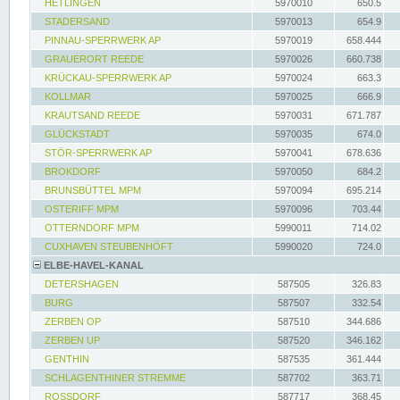
HETLINGEN
5970010
650.5
STADERSAND
5970013
654.9
PINNAU-SPERRWERK AP
5970019
658.444
GRAUERORT REEDE
5970026
660.738
KRÜCKAU-SPERRWERK AP
5970024
663.3
KOLLMAR
5970025
666.9
KRAUTSAND REEDE
5970031
671.787
GLÜCKSTADT
5970035
674.0
STÖR-SPERRWERK AP
5970041
678.636
BROKDORF
5970050
684.2
BRUNSBÜTTEL MPM
5970094
695.214
OSTERIFF MPM
5970096
703.44
OTTERNDORF MPM
5990011
714.02
CUXHAVEN STEUBENHÖFT
5990020
724.0
ELBE-HAVEL-KANAL
DETERSHAGEN
587505
326.83
BURG
587507
332.54
ZERBEN OP
587510
344.686
ZERBEN UP
587520
346.162
GENTHIN
587535
361.444
SCHLAGENTHINER STREMME
587702
363.71
ROSSDORF
587717
368.45