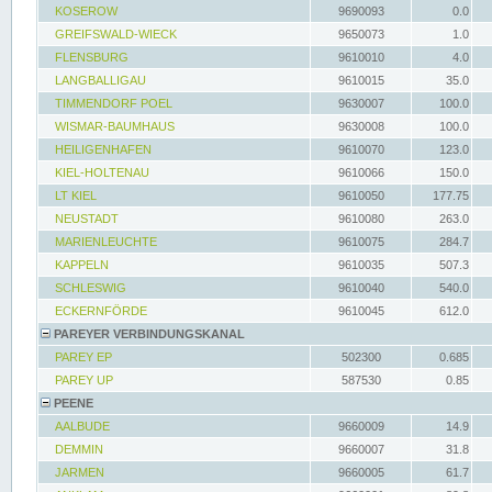
KOSEROW
9690093
0.0
GREIFSWALD-WIECK
9650073
1.0
FLENSBURG
9610010
4.0
LANGBALLIGAU
9610015
35.0
TIMMENDORF POEL
9630007
100.0
WISMAR-BAUMHAUS
9630008
100.0
HEILIGENHAFEN
9610070
123.0
KIEL-HOLTENAU
9610066
150.0
LT KIEL
9610050
177.75
NEUSTADT
9610080
263.0
MARIENLEUCHTE
9610075
284.7
KAPPELN
9610035
507.3
SCHLESWIG
9610040
540.0
ECKERNFÖRDE
9610045
612.0
PAREYER VERBINDUNGSKANAL
PAREY EP
502300
0.685
PAREY UP
587530
0.85
PEENE
AALBUDE
9660009
14.9
DEMMIN
9660007
31.8
JARMEN
9660005
61.7