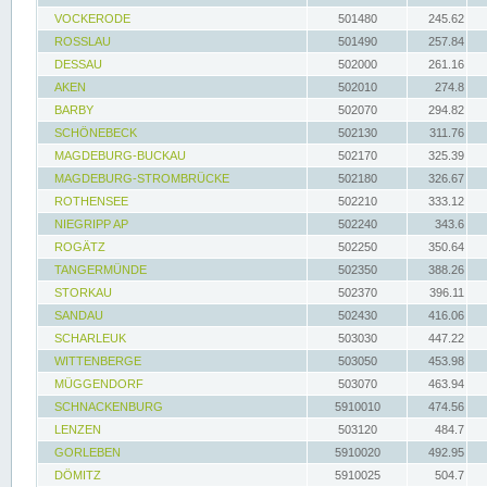
VOCKERODE
501480
245.62
ROSSLAU
501490
257.84
DESSAU
502000
261.16
AKEN
502010
274.8
BARBY
502070
294.82
SCHÖNEBECK
502130
311.76
MAGDEBURG-BUCKAU
502170
325.39
MAGDEBURG-STROMBRÜCKE
502180
326.67
ROTHENSEE
502210
333.12
NIEGRIPP AP
502240
343.6
ROGÄTZ
502250
350.64
TANGERMÜNDE
502350
388.26
STORKAU
502370
396.11
SANDAU
502430
416.06
SCHARLEUK
503030
447.22
WITTENBERGE
503050
453.98
MÜGGENDORF
503070
463.94
SCHNACKENBURG
5910010
474.56
LENZEN
503120
484.7
GORLEBEN
5910020
492.95
DÖMITZ
5910025
504.7