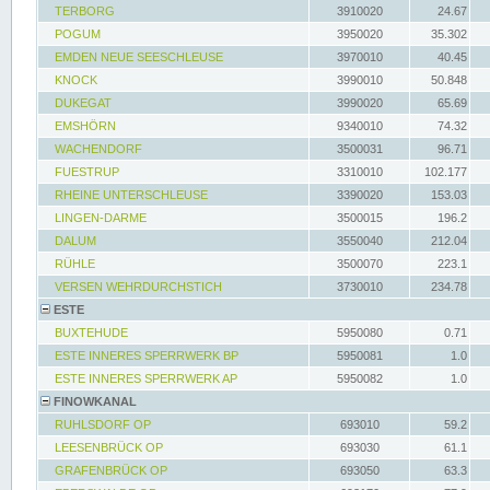
TERBORG
3910020
24.67
POGUM
3950020
35.302
EMDEN NEUE SEESCHLEUSE
3970010
40.45
KNOCK
3990010
50.848
DUKEGAT
3990020
65.69
EMSHÖRN
9340010
74.32
WACHENDORF
3500031
96.71
FUESTRUP
3310010
102.177
RHEINE UNTERSCHLEUSE
3390020
153.03
LINGEN-DARME
3500015
196.2
DALUM
3550040
212.04
RÜHLE
3500070
223.1
VERSEN WEHRDURCHSTICH
3730010
234.78
ESTE
BUXTEHUDE
5950080
0.71
ESTE INNERES SPERRWERK BP
5950081
1.0
ESTE INNERES SPERRWERK AP
5950082
1.0
FINOWKANAL
RUHLSDORF OP
693010
59.2
LEESENBRÜCK OP
693030
61.1
GRAFENBRÜCK OP
693050
63.3