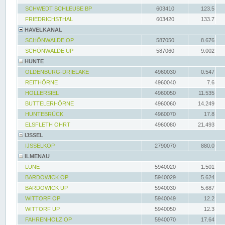
SCHWEDT SCHLEUSE BP
603410
123.5
FRIEDRICHSTHAL
603420
133.7
HAVELKANAL
SCHÖNWALDE OP
587050
8.676
SCHÖNWALDE UP
587060
9.002
HUNTE
OLDENBURG-DRIELAKE
4960030
0.547
REITHÖRNE
4960040
7.6
HOLLERSIEL
4960050
11.535
BUTTELERHÖRNE
4960060
14.249
HUNTEBRÜCK
4960070
17.8
ELSFLETH OHRT
4960080
21.493
IJSSEL
IJSSELKOP
2790070
880.0
ILMENAU
LÜNE
5940020
1.501
BARDOWICK OP
5940029
5.624
BARDOWICK UP
5940030
5.687
WITTORF OP
5940049
12.2
WITTORF UP
5940050
12.3
FAHRENHOLZ OP
5940070
17.64