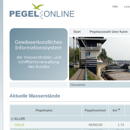
Hilfe
Link
Start
Pegelauswahl über Karte
Newsletter
Aktuelle Wasserstände
Pegelname
Pegelnummer
km
ALLER
CELLE
48300105
1.74