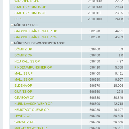
WINCHERINGEN
26100140
222.2
1
STADTBREDIMUS UP
26100130
229.44
STADTBREDIMUS OP
26100110
230.5
1
PERL
26100100
241.8
1
MÜGGELSPREE
GROSSE TRÄNKE WEHR UP
582670
44.91
GROSSE TRÄNKE WEHR OP
582660
45.03
MÜRITZ-ELDE-WASSERSTRASSE
DÖMITZ UP
596460
0.9
DÖMITZ OP
596450
1.0
NEU KALLISS OP
596430
4.97
FINDENWIRUNSHIER OP
596410
5.838
MALLISS UP
596400
9.431
MALLISS OP
596390
9.507
ELDENA OP
596370
18.004
GÜRITZ OP
596350
22.8
GRABOW OP
596330
30.849
KLEIN LAASCH WEHR OP
596300
42.718
NEUSTADT GLEWE OP
596280
46.197
LEWITZ OP
596250
50.599
GARWITZ UP
596230
60.655
MALCHOW WEHR OP
596200
65.201