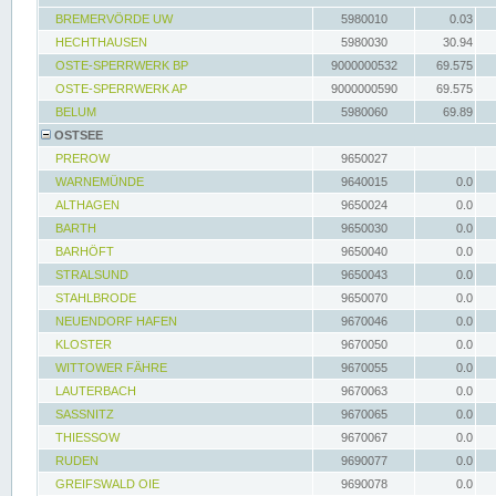
BREMERVÖRDE UW
5980010
0.03
HECHTHAUSEN
5980030
30.94
OSTE-SPERRWERK BP
9000000532
69.575
OSTE-SPERRWERK AP
9000000590
69.575
BELUM
5980060
69.89
OSTSEE
PREROW
9650027
WARNEMÜNDE
9640015
0.0
ALTHAGEN
9650024
0.0
BARTH
9650030
0.0
BARHÖFT
9650040
0.0
STRALSUND
9650043
0.0
STAHLBRODE
9650070
0.0
NEUENDORF HAFEN
9670046
0.0
KLOSTER
9670050
0.0
WITTOWER FÄHRE
9670055
0.0
LAUTERBACH
9670063
0.0
SASSNITZ
9670065
0.0
THIESSOW
9670067
0.0
RUDEN
9690077
0.0
GREIFSWALD OIE
9690078
0.0