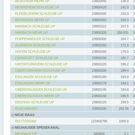
BESIGHEIM WEHR UP
23800440
136.9
1
HESSIGHEIM SCHLEUSE UP
23800420
142.9
1
PLEIDELSHEIM SCHLEUSE UP
23800400
150.0
1
BEIHINGEN WEHR UP
23800360
154.3
1
MARBACH SCHLEUSE UP
23800322
157.5
1
MARBACH WEHR UP
23800320
158.931
1
POPPENWEILER SCHLEUSE UP
23800300
164.7
1
ALDINGEN SCHLEUSE UP
23800280
171.9
2
HOFEN SCHLEUSE UP
23800260
176.0
2
CANNSTATT SCHLEUSE UP
23800240
182.7
UNTERTÜRKHEIM SCHLEUSE UP
23800220
186.2
2
OBERTÜRKHEIM SCHLEUSE UP
23800200
189.4
2
ESSLINGEN SCHLEUSE UP
23800180
193.9
2
ESSLINGEN WEHR OP
23800176
194.1
2
OBERESSLINGEN SCHLEUSE UP
23800145
194.8
2
OBERESSLINGEN WEHR UP
23800140
196.5
2
DEIZISAU SCHLEUSE UP
23800120
199.5
2
PLOCHINGEN
23800100
202.56
2
NEUE MAAS
ROTTERDAM
123456786
1000.0
NEUHAUSER SPEISEKANAL
NEUHAUS OP
585850
2.7