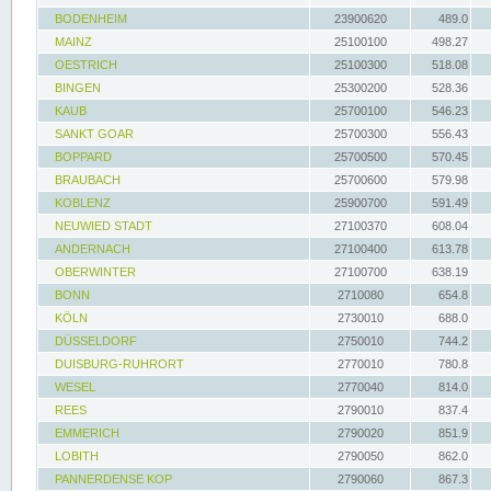
BODENHEIM
23900620
489.0
MAINZ
25100100
498.27
OESTRICH
25100300
518.08
BINGEN
25300200
528.36
KAUB
25700100
546.23
SANKT GOAR
25700300
556.43
BOPPARD
25700500
570.45
BRAUBACH
25700600
579.98
KOBLENZ
25900700
591.49
NEUWIED STADT
27100370
608.04
ANDERNACH
27100400
613.78
OBERWINTER
27100700
638.19
BONN
2710080
654.8
KÖLN
2730010
688.0
DÜSSELDORF
2750010
744.2
DUISBURG-RUHRORT
2770010
780.8
WESEL
2770040
814.0
REES
2790010
837.4
EMMERICH
2790020
851.9
LOBITH
2790050
862.0
PANNERDENSE KOP
2790060
867.3