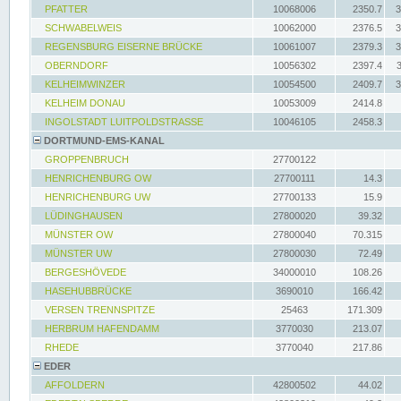
PFATTER
10068006
2350.7
3
SCHWABELWEIS
10062000
2376.5
3
REGENSBURG EISERNE BRÜCKE
10061007
2379.3
3
OBERNDORF
10056302
2397.4
KELHEIMWINZER
10054500
2409.7
3
KELHEIM DONAU
10053009
2414.8
INGOLSTADT LUITPOLDSTRASSE
10046105
2458.3
DORTMUND-EMS-KANAL
GROPPENBRUCH
27700122
HENRICHENBURG OW
27700111
14.3
HENRICHENBURG UW
27700133
15.9
LÜDINGHAUSEN
27800020
39.32
MÜNSTER OW
27800040
70.315
MÜNSTER UW
27800030
72.49
BERGESHÖVEDE
34000010
108.26
HASEHUBBRÜCKE
3690010
166.42
VERSEN TRENNSPITZE
25463
171.309
HERBRUM HAFENDAMM
3770030
213.07
RHEDE
3770040
217.86
EDER
AFFOLDERN
42800502
44.02