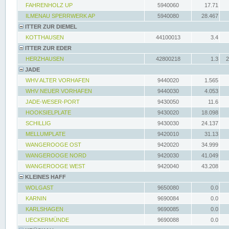
FAHRENHOLZ UP
5940060
17.71
ILMENAU SPERRWERK AP
5940080
28.467
ITTER ZUR DIEMEL
KOTTHAUSEN
44100013
3.4
ITTER ZUR EDER
HERZHAUSEN
42800218
1.3
2
JADE
WHV ALTER VORHAFEN
9440020
1.565
WHV NEUER VORHAFEN
9440030
4.053
JADE-WESER-PORT
9430050
11.6
HOOKSIELPLATE
9430020
18.098
SCHILLIG
9430030
24.137
MELLUMPLATE
9420010
31.13
WANGEROOGE OST
9420020
34.999
WANGEROOGE NORD
9420030
41.049
WANGEROOGE WEST
9420040
43.208
KLEINES HAFF
WOLGAST
9650080
0.0
KARNIN
9690084
0.0
KARLSHAGEN
9690085
0.0
UECKERMÜNDE
9690088
0.0