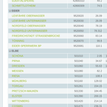
EDERTALSPERRE
42800310
49.2
SCHMITTLOTHEIM
42800309
74.5
EIDER
LEXFÄHRE OBERWASSER
9520020
26.09
LEXFÄHRE UNTERWASSER
9520030
26.09
NORDFELD OBERWASSER
9520040
78.19
NORDFELD UNTERWASSER
9520050
78.312
FRIEDRICHSTADT STRASSENBRÜCKE
9520060
83.14
TÖNNING
9520070
99.8
EIDER-SPERRWERK BP
9520081
110.1
ELBE
SCHÖNA
501010
2.05
PIRNA
501040
34.67
1
DRESDEN
501060
55.63
1
MEISSEN
501080
82.2
RIESA
501110
108.4
MÜHLBERG
501160
128.02
TORGAU
501261
154.15
PRETZSCH-MAUKEN
501330
184.45
ELSTER
501390
200.15
WITTENBERG
501420
214.14
COSWIG
501470
236.31