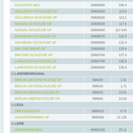
KALKOFEN NEU
25800600
106.4
HOLLERICH SCHLEUSE OP
25800618
113.0
HOLLERICH SCHLEUSE UP
25800620
113.1
NASSAU SCHLEUSE OP
25800638
117.6
NASSAU SCHLEUSE UP
25800640
117.643
DAUSENAU SCHLEUSE OP
25800678
122.3
DAUSENAU SCHLEUSE UP
25800680
122.4
BAD EMS WEHR OP
25800690
125.9
BAD EMS SCHLEUSE UP
25800700
127.0
LAHNSTEIN SCHLEUSE OP
25800798
135.9
LAHNSTEIN SCHLEUSE UP
25800800
136.0
LANDWEHRKANAL
BERLIN-UNTERSCHLEUSE UP
586630
1.61
BERLIN-UNTERSCHLEUSE OP
586620
1.71
BERLIN-OBERSCHLEUSE UP
586610
10.51
BERLIN-OBERSCHLEUSE OP
586600
10.62
LEDA
DREYSCHLOOT
3880010
0.73
LEDASPERRWERK UP
3880050
21.125
LEINE
HERRENHAUSEN
48800108
25.12