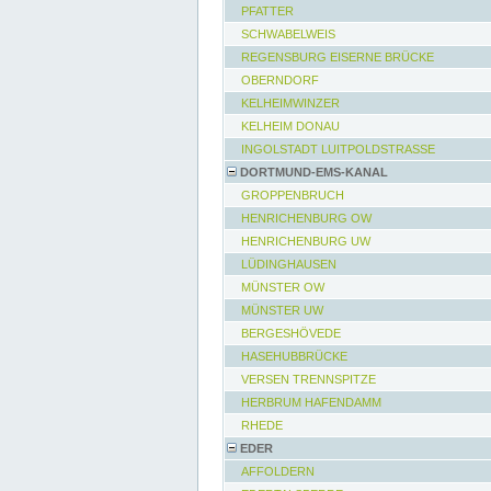
PFATTER
SCHWABELWEIS
REGENSBURG EISERNE BRÜCKE
OBERNDORF
KELHEIMWINZER
KELHEIM DONAU
INGOLSTADT LUITPOLDSTRASSE
DORTMUND-EMS-KANAL
GROPPENBRUCH
HENRICHENBURG OW
HENRICHENBURG UW
LÜDINGHAUSEN
MÜNSTER OW
MÜNSTER UW
BERGESHÖVEDE
HASEHUBBRÜCKE
VERSEN TRENNSPITZE
HERBRUM HAFENDAMM
RHEDE
EDER
AFFOLDERN