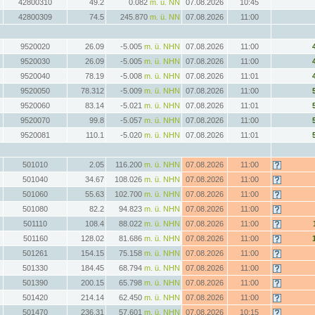
42800310
49.2
0.082
m. ü. NN
07.08.2026
10:45
42800309
74.5
245.870
m. ü. NN
07.08.2026
11:00
9520020
26.09
-5.005
m. ü. NHN
07.08.2026
11:00
9520030
26.09
-5.005
m. ü. NHN
07.08.2026
11:00
9520040
78.19
-5.008
m. ü. NHN
07.08.2026
11:01
9520050
78.312
-5.009
m. ü. NHN
07.08.2026
11:00
9520060
83.14
-5.021
m. ü. NHN
07.08.2026
11:01
9520070
99.8
-5.057
m. ü. NHN
07.08.2026
11:00
9520081
110.1
-5.020
m. ü. NHN
07.08.2026
11:01
501010
2.05
116.200
m. ü. NHN
07.08.2026
11:00
501040
34.67
108.026
m. ü. NHN
07.08.2026
11:00
501060
55.63
102.700
m. ü. NHN
07.08.2026
11:00
501080
82.2
94.823
m. ü. NHN
07.08.2026
11:00
501110
108.4
88.022
m. ü. NHN
07.08.2026
11:00
501160
128.02
81.686
m. ü. NHN
07.08.2026
11:00
501261
154.15
75.158
m. ü. NHN
07.08.2026
11:00
501330
184.45
68.794
m. ü. NHN
07.08.2026
11:00
501390
200.15
65.798
m. ü. NHN
07.08.2026
11:00
501420
214.14
62.450
m. ü. NHN
07.08.2026
11:00
501470
236.31
57.601
m. ü. NHN
07.08.2026
10:15