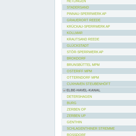
HETLINGEN
STADERSAND
PINNAU-SPERRWERK AP
GRAUERORT REEDE
KRÜCKAU-SPERRWERK AP
KOLLMAR
KRAUTSAND REEDE
GLÜCKSTADT
STÖR-SPERRWERK AP
BROKDORF
BRUNSBÜTTEL MPM
OSTERIFF MPM
OTTERNDORF MPM
CUXHAVEN STEUBENHÖFT
ELBE-HAVEL-KANAL
DETERSHAGEN
BURG
ZERBEN OP
ZERBEN UP
GENTHIN
SCHLAGENTHINER STREMME
ROSSDORF