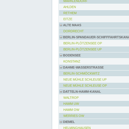
MARKLENDORF
AHLDEN
RETHEM
EITZE
ALTE MAAS
DORDRECHT
BERLIN-SPANDAUER-SCHIFFFAHRTSKAN
BERLIN-PLÖTZENSEE OP
BERLIN-PLÖTZENSEE UP
BODENSEE
KONSTANZ
DAHME-WASSERSTRASSE
BERLIN-SCHMÖCKWITZ
NEUE MÜHLE SCHLEUSE UP
NEUE MÜHLE SCHLEUSE OP
DATTELN-HAMM-KANAL
WALTROP
HAMM UW
HAMM OW
WERRIES OW
DIEMEL
HELMINGHAUSEN