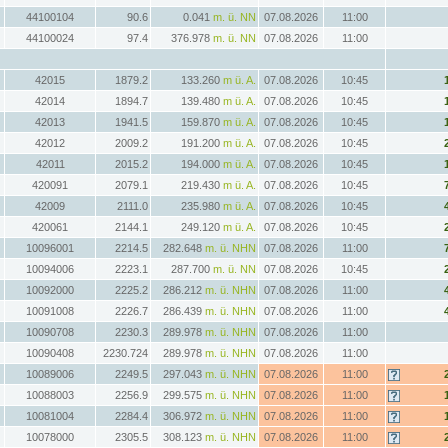
44100104
90.6
0.041
m. ü. NN
07.08.2026
11:00
44100024
97.4
376.978
m. ü. NN
07.08.2026
11:00
42015
1879.2
133.260
m ü. A.
07.08.2026
10:45
42014
1894.7
139.480
m ü. A.
07.08.2026
10:45
42013
1941.5
159.870
m ü. A.
07.08.2026
10:45
42012
2009.2
191.200
m ü. A.
07.08.2026
10:45
42011
2015.2
194.000
m ü. A.
07.08.2026
10:45
420091
2079.1
219.430
m ü. A.
07.08.2026
10:45
42009
2111.0
235.980
m ü. A.
07.08.2026
10:45
420061
2144.1
249.120
m ü. A.
07.08.2026
10:45
10096001
2214.5
282.648
m. ü. NHN
07.08.2026
11:00
10094006
2223.1
287.700
m. ü. NN
07.08.2026
10:45
10092000
2225.2
286.212
m. ü. NHN
07.08.2026
11:00
10091008
2226.7
286.439
m. ü. NHN
07.08.2026
11:00
10090708
2230.3
289.978
m. ü. NHN
07.08.2026
11:00
10090408
2230.724
289.978
m. ü. NHN
07.08.2026
11:00
10089006
2249.5
297.043
m. ü. NHN
07.08.2026
11:00
10088003
2256.9
299.575
m. ü. NHN
07.08.2026
11:00
10081004
2284.4
306.972
m. ü. NHN
07.08.2026
11:00
10078000
2305.5
308.123
m. ü. NHN
07.08.2026
11:00