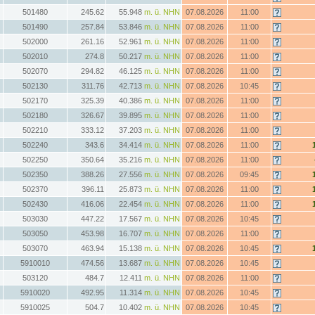
501480
245.62
55.948
m. ü. NHN
07.08.2026
11:00
501490
257.84
53.846
m. ü. NHN
07.08.2026
11:00
502000
261.16
52.961
m. ü. NHN
07.08.2026
11:00
502010
274.8
50.217
m. ü. NHN
07.08.2026
11:00
502070
294.82
46.125
m. ü. NHN
07.08.2026
11:00
502130
311.76
42.713
m. ü. NHN
07.08.2026
10:45
502170
325.39
40.386
m. ü. NHN
07.08.2026
11:00
502180
326.67
39.895
m. ü. NHN
07.08.2026
11:00
502210
333.12
37.203
m. ü. NHN
07.08.2026
11:00
502240
343.6
34.414
m. ü. NHN
07.08.2026
11:00
502250
350.64
35.216
m. ü. NHN
07.08.2026
11:00
502350
388.26
27.556
m. ü. NHN
07.08.2026
09:45
502370
396.11
25.873
m. ü. NHN
07.08.2026
11:00
502430
416.06
22.454
m. ü. NHN
07.08.2026
11:00
503030
447.22
17.567
m. ü. NHN
07.08.2026
10:45
503050
453.98
16.707
m. ü. NHN
07.08.2026
11:00
503070
463.94
15.138
m. ü. NHN
07.08.2026
10:45
5910010
474.56
13.687
m. ü. NHN
07.08.2026
10:45
503120
484.7
12.411
m. ü. NHN
07.08.2026
11:00
5910020
492.95
11.314
m. ü. NHN
07.08.2026
10:45
5910025
504.7
10.402
m. ü. NHN
07.08.2026
10:45