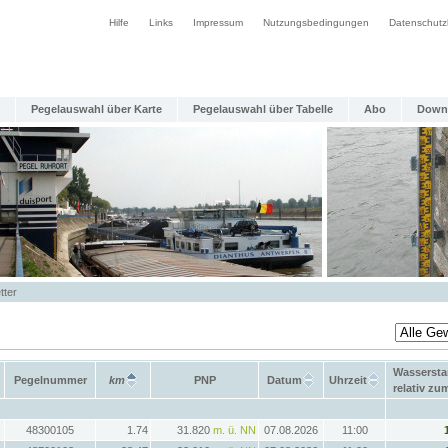
Hilfe
Links
Impressum
Nutzungsbedingungen
Datenschutz
Pegelauswahl über Karte
Pegelauswahl über Tabelle
Abo
Down
tter
Wasserst
Pegelnummer
km
PNP
Datum
Uhrzeit
relativ z
48300105
1.74
31.820
m. ü. NN
07.08.2026
11:00