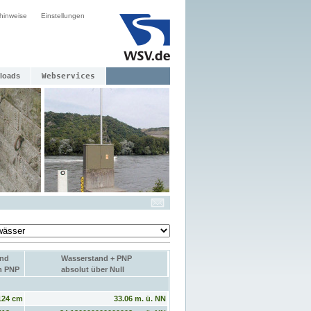
hinweise
Einstellungen
loads
Webservices
and
Wasserstand + PNP
um PNP
absolut über Null
124 cm
33.06 m. ü. NN