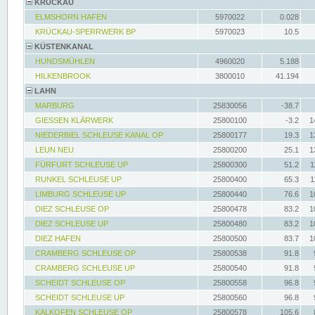
KRÜCKAU
ELMSHORN HAFEN
5970022
0.028
KRÜCKAU-SPERRWERK BP
5970023
10.5
KÜSTENKANAL
HUNDSMÜHLEN
4960020
5.188
HILKENBROOK
3800010
41.194
LAHN
MARBURG
25830056
-38.7
GIESSEN KLÄRWERK
25800100
-3.2
1
NIEDERBIEL SCHLEUSE KANAL OP
25800177
19.3
1
LEUN NEU
25800200
25.1
1
FÜRFURT SCHLEUSE UP
25800300
51.2
1
RUNKEL SCHLEUSE UP
25800400
65.3
1
LIMBURG SCHLEUSE UP
25800440
76.6
1
DIEZ SCHLEUSE OP
25800478
83.2
1
DIEZ SCHLEUSE UP
25800480
83.2
1
DIEZ HAFEN
25800500
83.7
1
CRAMBERG SCHLEUSE OP
25800538
91.8
CRAMBERG SCHLEUSE UP
25800540
91.8
SCHEIDT SCHLEUSE OP
25800558
96.8
SCHEIDT SCHLEUSE UP
25800560
96.8
KALKOFEN SCHLEUSE OP
25800578
105.6