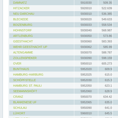
DAMNATZ
5910030
509.35
HITZACKER
5920010
522.639
NEU DARCHAU
5930010
536.385
BLECKEDE
5930020
549.633
BOIZENBURG
5930033
558.534
HOHNSTORF
5930040
568.987
ARTLENBURG
5930050
573.86
GEESTHACHT
5930060
583.393
WEHR GEESTHACHT UP
5930062
585.99
ALTENGAMME
5930070
588.787
ZOLLENSPIEKER
5930090
598.159
OVER
5950010
605.273
BUNTHAUS
5952020
609.9
HAMBURG-HARBURG
5952025
615.0
SCHÖPFSTELLE
5952030
615.3
HAMBURG ST. PAULI
5952050
623.1
SEEMANNSHÖFT
5952060
628.9
CRANZ
5950070
634.42
BLANKENESE UF
5952065
635.0
SCHULAU
5950090
641.0
LÜHORT
5960010
645.5