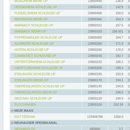
BESIGHEIM WEHR UP
23800440
136.9
1
HESSIGHEIM SCHLEUSE UP
23800420
142.9
1
PLEIDELSHEIM SCHLEUSE UP
23800400
150.0
1
BEIHINGEN WEHR UP
23800360
154.3
1
MARBACH SCHLEUSE UP
23800322
157.5
1
MARBACH WEHR UP
23800320
158.931
1
POPPENWEILER SCHLEUSE UP
23800300
164.7
1
ALDINGEN SCHLEUSE UP
23800280
171.9
2
HOFEN SCHLEUSE UP
23800260
176.0
2
CANNSTATT SCHLEUSE UP
23800240
182.7
2
UNTERTÜRKHEIM SCHLEUSE UP
23800220
186.2
2
OBERTÜRKHEIM SCHLEUSE UP
23800200
189.4
2
ESSLINGEN SCHLEUSE UP
23800180
193.9
2
ESSLINGEN WEHR OP
23800176
194.1
2
OBERESSLINGEN SCHLEUSE UP
23800145
194.8
2
OBERESSLINGEN WEHR UP
23800140
196.5
2
DEIZISAU SCHLEUSE UP
23800120
199.5
2
PLOCHINGEN
23800100
202.56
2
NEUE MAAS
ROTTERDAM
123456786
1000.0
NEUHAUSER SPEISEKANAL
NEUHAUS OP
585850
2.7