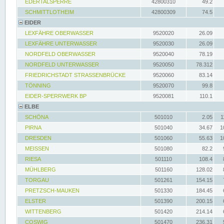
EDERTALSPERRE
42800310
49.2
SCHMITTLOTHEIM
42800309
74.5
EIDER
LEXFÄHRE OBERWASSER
9520020
26.09
LEXFÄHRE UNTERWASSER
9520030
26.09
NORDFELD OBERWASSER
9520040
78.19
NORDFELD UNTERWASSER
9520050
78.312
FRIEDRICHSTADT STRASSENBRÜCKE
9520060
83.14
TÖNNING
9520070
99.8
EIDER-SPERRWERK BP
9520081
110.1
ELBE
SCHÖNA
501010
2.05
1
PIRNA
501040
34.67
1
DRESDEN
501060
55.63
1
MEISSEN
501080
82.2
RIESA
501110
108.4
MÜHLBERG
501160
128.02
TORGAU
501261
154.15
PRETZSCH-MAUKEN
501330
184.45
ELSTER
501390
200.15
WITTENBERG
501420
214.14
COSWIG
501470
236.31