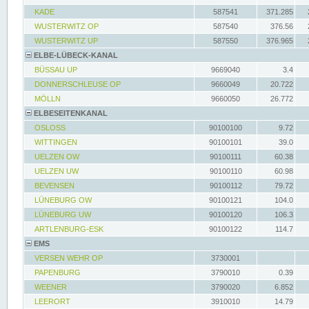
KADE
587541
371.285
WUSTERWITZ OP
587540
376.56
WUSTERWITZ UP
587550
376.965
ELBE-LÜBECK-KANAL
BÜSSAU UP
9669040
3.4
DONNERSCHLEUSE OP
9660049
20.722
MÖLLN
9660050
26.772
ELBESEITENKANAL
OSLOSS
90100100
9.72
WITTINGEN
90100101
39.0
UELZEN OW
90100111
60.38
UELZEN UW
90100110
60.98
BEVENSEN
90100112
79.72
LÜNEBURG OW
90100121
104.0
LÜNEBURG UW
90100120
106.3
ARTLENBURG-ESK
90100122
114.7
EMS
VERSEN WEHR OP
3730001
PAPENBURG
3790010
0.39
WEENER
3790020
6.852
LEERORT
3910010
14.79