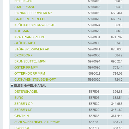
HETLINGEN
5970010
650.5
STADERSAND
5970013
654.9
PINNAU-SPERRWERK AP
5970019
658.444
GRAUERORT REEDE
5970026
660.738
KRÜCKAU-SPERRWERK AP
5970024
663.3
KOLLMAR
5970025
666.9
KRAUTSAND REEDE
5970031
671.787
GLÜCKSTADT
5970035
674.0
STÖR-SPERRWERK AP
5970041
678.636
BROKDORF
5970050
684.2
BRUNSBÜTTEL MPM
5970094
695.214
OSTERIFF MPM
5970096
703.44
OTTERNDORF MPM
5990011
714.02
CUXHAVEN STEUBENHÖFT
5990020
724.0
ELBE-HAVEL-KANAL
DETERSHAGEN
587505
326.83
BURG
587507
332.54
ZERBEN OP
587510
344.686
ZERBEN UP
587520
346.162
GENTHIN
587535
361.444
SCHLAGENTHINER STREMME
587702
363.71
ROSSDORF
587717
368.45