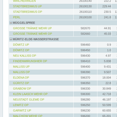
WINCHERINGEN
26100140
222.2
1
STADTBREDIMUS UP
26100130
229.44
STADTBREDIMUS OP
26100110
230.5
1
PERL
26100100
241.8
1
MÜGGELSPREE
GROSSE TRÄNKE WEHR UP
582670
44.91
GROSSE TRÄNKE WEHR OP
582660
45.03
MÜRITZ-ELDE-WASSERSTRASSE
DÖMITZ UP
596460
0.9
DÖMITZ OP
596450
1.0
NEU KALLISS OP
596430
4.97
FINDENWIRUNSHIER OP
596410
5.838
MALLISS UP
596400
9.431
MALLISS OP
596390
9.507
ELDENA OP
596370
18.004
GÜRITZ OP
596350
22.8
GRABOW OP
596330
30.849
KLEIN LAASCH WEHR OP
596300
42.718
NEUSTADT GLEWE OP
596280
46.197
LEWITZ OP
596250
50.599
GARWITZ UP
596230
60.655
MALCHOW WEHR OP
596200
65.201