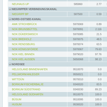
NEUHAUS UP
585860
2.77
NIEGRIPPER VERBINDUNGSKANAL
NIEGRIPP BP
587500
0.59
NORD-OSTSEE-KANAL
AWK STROHBRÜCK
5970069
0.89
NOK BRUNSBÜTTEL
5970091
2.116
NOK DÜKERSWISCH
5970085
21.5
NOK BREIHOLZ
5970075
48.5
NOK RENDSBURG
5970074
63.5
NOK KÖNIGSFÖRDE
5970067
79.63
NOK KIEL BINNEN
5979020
97.76
NOK KIEL AUSSEN
5650068
98.13
NORDSEE
HELGOLAND BINNENHAFEN
9510070
0.0
PELLWORM ANLEGER
9550021
0.0
WITTDÜN
9570010
0.0
BORKUM FISCHERBALJE
9340020
83.5
BORKUM SÜDSTRAND
9340030
89.23
HELGOLAND SÜDHAFEN
9510075
100.0
BÜSUM
9510095
100.0
HUSUM
9530020
100.0