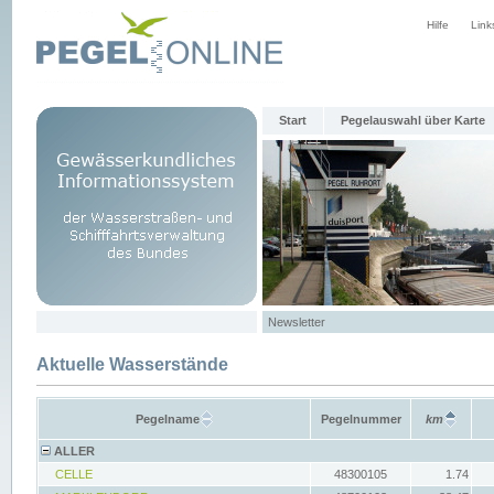
Hilfe
Link
Start
Pegelauswahl über Karte
Newsletter
Aktuelle Wasserstände
Pegelname
Pegelnummer
km
ALLER
CELLE
48300105
1.74