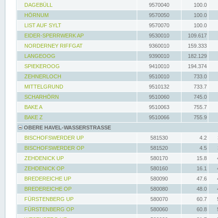
DAGEBÜLL
9570040
100.0
HÖRNUM
9570050
100.0
LIST AUF SYLT
9570070
100.0
EIDER-SPERRWERK AP
9530010
109.617
NORDERNEY RIFFGAT
9360010
159.333
LANGEOOG
9390010
182.129
SPIEKEROOG
9410010
194.374
ZEHNERLOCH
9510010
733.0
MITTELGRUND
9510132
733.7
SCHARHÖRN
9510060
745.0
BAKE A
9510063
755.7
BAKE Z
9510066
755.9
OBERE HAVEL-WASSERSTRASSE
BISCHOFSWERDER UP
581530
4.2
BISCHOFSWERDER OP
581520
4.5
ZEHDENICK UP
580170
15.8
ZEHDENICK OP
580160
16.1
BREDEREICHE UP
580090
47.6
BREDEREICHE OP
580080
48.0
FÜRSTENBERG UP
580070
60.7
FÜRSTENBERG OP
580060
60.8