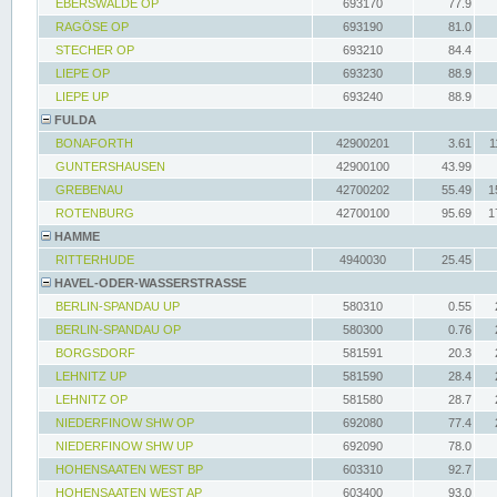
EBERSWALDE OP
693170
77.9
RAGÖSE OP
693190
81.0
STECHER OP
693210
84.4
LIEPE OP
693230
88.9
LIEPE UP
693240
88.9
FULDA
BONAFORTH
42900201
3.61
1
GUNTERSHAUSEN
42900100
43.99
GREBENAU
42700202
55.49
1
ROTENBURG
42700100
95.69
1
HAMME
RITTERHUDE
4940030
25.45
HAVEL-ODER-WASSERSTRASSE
BERLIN-SPANDAU UP
580310
0.55
BERLIN-SPANDAU OP
580300
0.76
BORGSDORF
581591
20.3
LEHNITZ UP
581590
28.4
LEHNITZ OP
581580
28.7
NIEDERFINOW SHW OP
692080
77.4
NIEDERFINOW SHW UP
692090
78.0
HOHENSAATEN WEST BP
603310
92.7
HOHENSAATEN WEST AP
603400
93.0