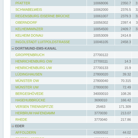
PFATTER
10068006
2350.7
3
SCHWABELWEIS
10062000
2376.5
3
REGENSBURG EISERNE BRÜCKE
10061007
2379.3
3
OBERNDORF
10056302
2397.4
3
KELHEIMWINZER
10054500
2409.7
3
KELHEIM DONAU
10053009
2414.8
INGOLSTADT LUITPOLDSTRASSE
10046105
2458.3
DORTMUND-EMS-KANAL
GROPPENBRUCH
27700122
HENRICHENBURG OW
27700111
14.3
HENRICHENBURG UW
27700133
15.9
LÜDINGHAUSEN
27800020
39.32
MÜNSTER OW
27800040
70.315
MÜNSTER UW
27800030
72.49
BERGESHÖVEDE
34000010
108.26
HASEHUBBRÜCKE
3690010
166.42
VERSEN TRENNSPITZE
25463
171.309
HERBRUM HAFENDAMM
3770030
213.07
RHEDE
3770040
217.86
EDER
AFFOLDERN
42800502
44.02