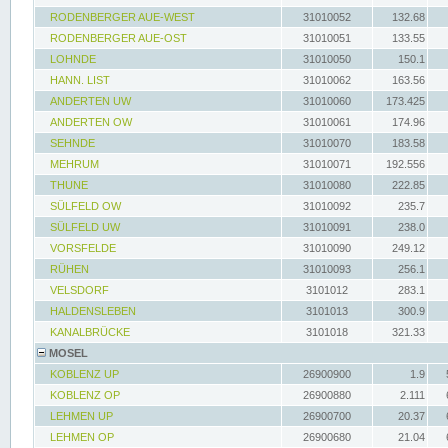
RODENBERGER AUE-WEST
31010052
132.68
RODENBERGER AUE-OST
31010051
133.55
LOHNDE
31010050
150.1
HANN. LIST
31010062
163.56
ANDERTEN UW
31010060
173.425
ANDERTEN OW
31010061
174.96
SEHNDE
31010070
183.58
MEHRUM
31010071
192.556
THUNE
31010080
222.85
SÜLFELD OW
31010092
235.7
SÜLFELD UW
31010091
238.0
VORSFELDE
31010090
249.12
RÜHEN
31010093
256.1
VELSDORF
3101012
283.1
HALDENSLEBEN
3101013
300.9
KANALBRÜCKE
3101018
321.33
MOSEL
KOBLENZ UP
26900900
1.9
KOBLENZ OP
26900880
2.111
LEHMEN UP
26900700
20.37
LEHMEN OP
26900680
21.04