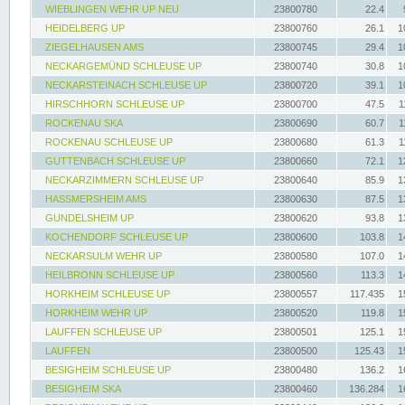
WIEBLINGEN WEHR UP NEU
23800780
22.4
HEIDELBERG UP
23800760
26.1
1
ZIEGELHAUSEN AMS
23800745
29.4
1
NECKARGEMÜND SCHLEUSE UP
23800740
30.8
1
NECKARSTEINACH SCHLEUSE UP
23800720
39.1
1
HIRSCHHORN SCHLEUSE UP
23800700
47.5
1
ROCKENAU SKA
23800690
60.7
1
ROCKENAU SCHLEUSE UP
23800680
61.3
1
GUTTENBACH SCHLEUSE UP
23800660
72.1
1
NECKARZIMMERN SCHLEUSE UP
23800640
85.9
1
HASSMERSHEIM AMS
23800630
87.5
1
GUNDELSHEIM UP
23800620
93.8
1
KOCHENDORF SCHLEUSE UP
23800600
103.8
1
NECKARSULM WEHR UP
23800580
107.0
1
HEILBRONN SCHLEUSE UP
23800560
113.3
1
HORKHEIM SCHLEUSE UP
23800557
117.435
1
HORKHEIM WEHR UP
23800520
119.8
1
LAUFFEN SCHLEUSE UP
23800501
125.1
1
LAUFFEN
23800500
125.43
1
BESIGHEIM SCHLEUSE UP
23800480
136.2
1
BESIGHEIM SKA
23800460
136.284
1