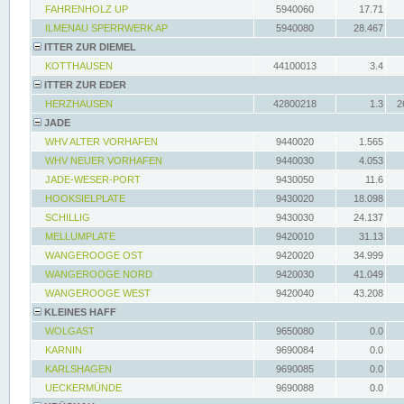
FAHRENHOLZ UP
5940060
17.71
ILMENAU SPERRWERK AP
5940080
28.467
ITTER ZUR DIEMEL
KOTTHAUSEN
44100013
3.4
ITTER ZUR EDER
HERZHAUSEN
42800218
1.3
2
JADE
WHV ALTER VORHAFEN
9440020
1.565
WHV NEUER VORHAFEN
9440030
4.053
JADE-WESER-PORT
9430050
11.6
HOOKSIELPLATE
9430020
18.098
SCHILLIG
9430030
24.137
MELLUMPLATE
9420010
31.13
WANGEROOGE OST
9420020
34.999
WANGEROOGE NORD
9420030
41.049
WANGEROOGE WEST
9420040
43.208
KLEINES HAFF
WOLGAST
9650080
0.0
KARNIN
9690084
0.0
KARLSHAGEN
9690085
0.0
UECKERMÜNDE
9690088
0.0