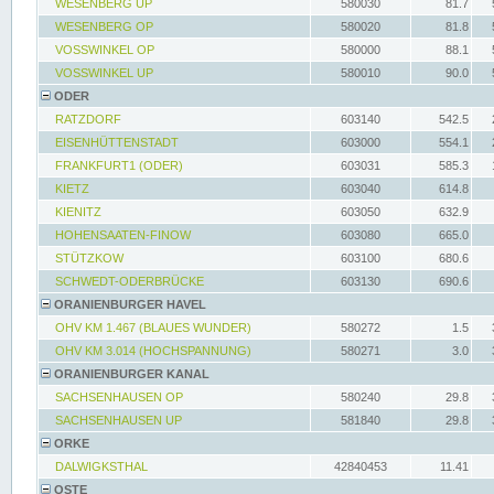
WESENBERG UP
580030
81.7
WESENBERG OP
580020
81.8
VOSSWINKEL OP
580000
88.1
VOSSWINKEL UP
580010
90.0
ODER
RATZDORF
603140
542.5
EISENHÜTTENSTADT
603000
554.1
FRANKFURT1 (ODER)
603031
585.3
KIETZ
603040
614.8
KIENITZ
603050
632.9
HOHENSAATEN-FINOW
603080
665.0
STÜTZKOW
603100
680.6
SCHWEDT-ODERBRÜCKE
603130
690.6
ORANIENBURGER HAVEL
OHV KM 1.467 (BLAUES WUNDER)
580272
1.5
OHV KM 3.014 (HOCHSPANNUNG)
580271
3.0
ORANIENBURGER KANAL
SACHSENHAUSEN OP
580240
29.8
SACHSENHAUSEN UP
581840
29.8
ORKE
DALWIGKSTHAL
42840453
11.41
OSTE