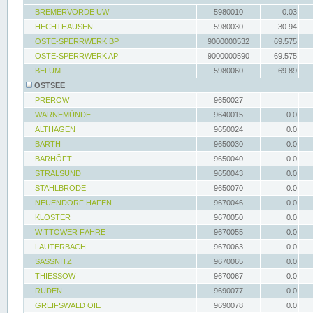
BREMERVÖRDE UW
5980010
0.03
HECHTHAUSEN
5980030
30.94
OSTE-SPERRWERK BP
9000000532
69.575
OSTE-SPERRWERK AP
9000000590
69.575
BELUM
5980060
69.89
OSTSEE
PREROW
9650027
WARNEMÜNDE
9640015
0.0
ALTHAGEN
9650024
0.0
BARTH
9650030
0.0
BARHÖFT
9650040
0.0
STRALSUND
9650043
0.0
STAHLBRODE
9650070
0.0
NEUENDORF HAFEN
9670046
0.0
KLOSTER
9670050
0.0
WITTOWER FÄHRE
9670055
0.0
LAUTERBACH
9670063
0.0
SASSNITZ
9670065
0.0
THIESSOW
9670067
0.0
RUDEN
9690077
0.0
GREIFSWALD OIE
9690078
0.0