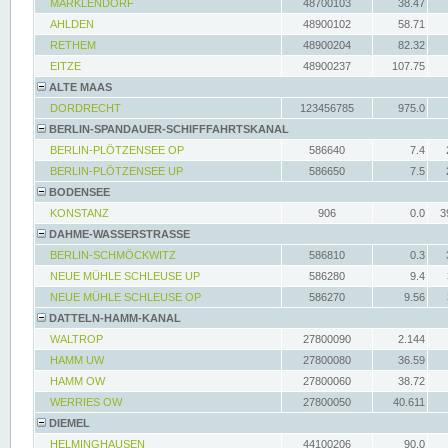
MARKLENDORF
48700103
38.47
AHLDEN
48900102
58.71
RETHEM
48900204
82.32
EITZE
48900237
107.75
ALTE MAAS
DORDRECHT
123456785
975.0
BERLIN-SPANDAUER-SCHIFFFAHRTSKANAL
BERLIN-PLÖTZENSEE OP
586640
7.4
BERLIN-PLÖTZENSEE UP
586650
7.5
BODENSEE
KONSTANZ
906
0.0
3
DAHME-WASSERSTRASSE
BERLIN-SCHMÖCKWITZ
586810
0.3
NEUE MÜHLE SCHLEUSE UP
586280
9.4
NEUE MÜHLE SCHLEUSE OP
586270
9.56
DATTELN-HAMM-KANAL
WALTROP
27800090
2.144
HAMM UW
27800080
36.59
HAMM OW
27800060
38.72
WERRIES OW
27800050
40.611
DIEMEL
HELMINGHAUSEN
44100206
90.0