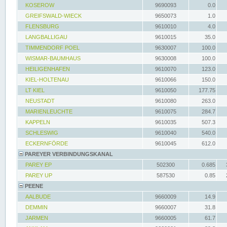
KOSEROW
9690093
0.0
GREIFSWALD-WIECK
9650073
1.0
FLENSBURG
9610010
4.0
LANGBALLIGAU
9610015
35.0
TIMMENDORF POEL
9630007
100.0
WISMAR-BAUMHAUS
9630008
100.0
HEILIGENHAFEN
9610070
123.0
KIEL-HOLTENAU
9610066
150.0
LT KIEL
9610050
177.75
NEUSTADT
9610080
263.0
MARIENLEUCHTE
9610075
284.7
KAPPELN
9610035
507.3
SCHLESWIG
9610040
540.0
ECKERNFÖRDE
9610045
612.0
PAREYER VERBINDUNGSKANAL
PAREY EP
502300
0.685
PAREY UP
587530
0.85
PEENE
AALBUDE
9660009
14.9
DEMMIN
9660007
31.8
JARMEN
9660005
61.7