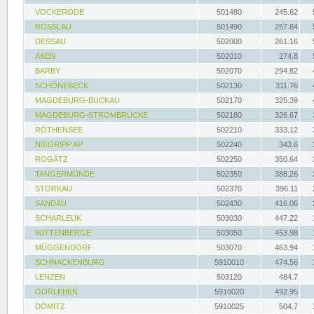
VOCKERODE
501480
245.62
ROSSLAU
501490
257.84
DESSAU
502000
261.16
AKEN
502010
274.8
BARBY
502070
294.82
SCHÖNEBECK
502130
311.76
MAGDEBURG-BUCKAU
502170
325.39
MAGDEBURG-STROMBRÜCKE
502180
326.67
ROTHENSEE
502210
333.12
NIEGRIPP AP
502240
343.6
ROGÄTZ
502250
350.64
TANGERMÜNDE
502350
388.26
STORKAU
502370
396.11
SANDAU
502430
416.06
SCHARLEUK
503030
447.22
WITTENBERGE
503050
453.98
MÜGGENDORF
503070
463.94
SCHNACKENBURG
5910010
474.56
LENZEN
503120
484.7
GORLEBEN
5910020
492.95
DÖMITZ
5910025
504.7