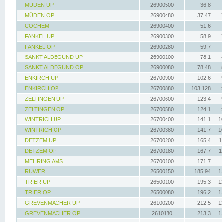
MÜDEN UP
26900500
36.8
MÜDEN OP
26900480
37.47
COCHEM
26900400
51.6
FANKEL UP
26900300
58.9
FANKEL OP
26900280
59.7
SANKT ALDEGUND UP
26900100
78.1
SANKT ALDEGUND OP
26900080
78.48
ENKIRCH UP
26700900
102.6
ENKIRCH OP
26700880
103.128
ZELTINGEN UP
26700600
123.4
ZELTINGEN OP
26700580
124.1
WINTRICH UP
26700400
141.1
1
WINTRICH OP
26700380
141.7
1
DETZEM UP
26700200
165.4
1
DETZEM OP
26700180
167.7
1
MEHRING AMS
26700100
171.7
RUWER
26500150
185.94
1
TRIER UP
26500100
195.3
1
TRIER OP
26500080
196.2
1
GREVENMACHER UP
26100200
212.5
1
GREVENMACHER OP
2610180
213.3
1