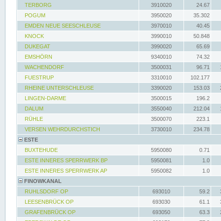
TERBORG
3910020
24.67
POGUM
3950020
35.302
EMDEN NEUE SEESCHLEUSE
3970010
40.45
KNOCK
3990010
50.848
DUKEGAT
3990020
65.69
EMSHÖRN
9340010
74.32
WACHENDORF
3500031
96.71
FUESTRUP
3310010
102.177
RHEINE UNTERSCHLEUSE
3390020
153.03
LINGEN-DARME
3500015
196.2
DALUM
3550040
212.04
RÜHLE
3500070
223.1
VERSEN WEHRDURCHSTICH
3730010
234.78
ESTE
BUXTEHUDE
5950080
0.71
ESTE INNERES SPERRWERK BP
5950081
1.0
ESTE INNERES SPERRWERK AP
5950082
1.0
FINOWKANAL
RUHLSDORF OP
693010
59.2
LEESENBRÜCK OP
693030
61.1
GRAFENBRÜCK OP
693050
63.3