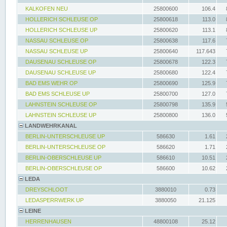
KALKOFEN NEU
25800600
106.4
HOLLERICH SCHLEUSE OP
25800618
113.0
HOLLERICH SCHLEUSE UP
25800620
113.1
NASSAU SCHLEUSE OP
25800638
117.6
NASSAU SCHLEUSE UP
25800640
117.643
DAUSENAU SCHLEUSE OP
25800678
122.3
DAUSENAU SCHLEUSE UP
25800680
122.4
BAD EMS WEHR OP
25800690
125.9
BAD EMS SCHLEUSE UP
25800700
127.0
LAHNSTEIN SCHLEUSE OP
25800798
135.9
LAHNSTEIN SCHLEUSE UP
25800800
136.0
LANDWEHRKANAL
BERLIN-UNTERSCHLEUSE UP
586630
1.61
BERLIN-UNTERSCHLEUSE OP
586620
1.71
BERLIN-OBERSCHLEUSE UP
586610
10.51
BERLIN-OBERSCHLEUSE OP
586600
10.62
LEDA
DREYSCHLOOT
3880010
0.73
LEDASPERRWERK UP
3880050
21.125
LEINE
HERRENHAUSEN
48800108
25.12