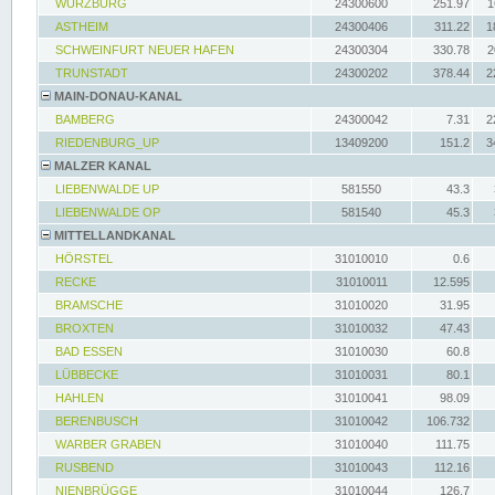
WÜRZBURG
24300600
251.97
1
ASTHEIM
24300406
311.22
1
SCHWEINFURT NEUER HAFEN
24300304
330.78
2
TRUNSTADT
24300202
378.44
2
MAIN-DONAU-KANAL
BAMBERG
24300042
7.31
2
RIEDENBURG_UP
13409200
151.2
3
MALZER KANAL
LIEBENWALDE UP
581550
43.3
LIEBENWALDE OP
581540
45.3
MITTELLANDKANAL
HÖRSTEL
31010010
0.6
RECKE
31010011
12.595
BRAMSCHE
31010020
31.95
BROXTEN
31010032
47.43
BAD ESSEN
31010030
60.8
LÜBBECKE
31010031
80.1
HAHLEN
31010041
98.09
BERENBUSCH
31010042
106.732
WARBER GRABEN
31010040
111.75
RUSBEND
31010043
112.16
NIENBRÜGGE
31010044
126.7