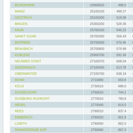
BODENHEIM
23900620
489.0
MAINZ
25100100
498.27
OESTRICH
25100300
518.08
BINGEN
25300200
528.36
KAUB
25700100
546.23
SANKT GOAR
25700300
556.43
BOPPARD
25700500
570.45
BRAUBACH
25700600
579.98
KOBLENZ
25900700
591.49
NEUWIED STADT
27100370
608.04
ANDERNACH
27100400
613.78
OBERWINTER
27100700
638.19
BONN
2710080
654.8
KÖLN
2730010
688.0
DÜSSELDORF
2750010
744.2
DUISBURG-RUHRORT
2770010
780.8
WESEL
2770040
814.0
REES
2790010
837.4
EMMERICH
2790020
851.9
LOBITH
2790050
862.0
PANNERDENSE KOP
2790060
867.3