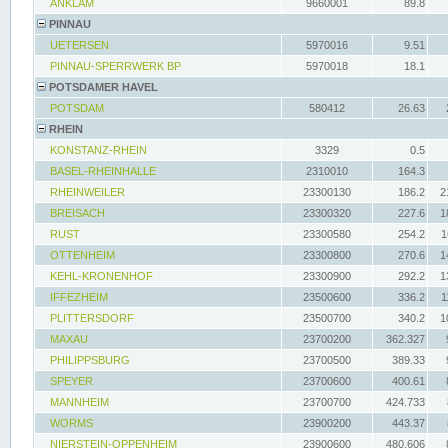
ANKLAM
9660001
89.8
PINNAU
UETERSEN
5970016
9.51
PINNAU-SPERRWERK BP
5970018
18.1
POTSDAMER HAVEL
POTSDAM
580412
26.63
RHEIN
KONSTANZ-RHEIN
3329
0.5
BASEL-RHEINHALLE
2310010
164.3
RHEINWEILER
23300130
186.2
2
BREISACH
23300320
227.6
1
RUST
23300580
254.2
1
OTTENHEIM
23300800
270.6
1
KEHL-KRONENHOF
23300900
292.2
1
IFFEZHEIM
23500600
336.2
1
PLITTERSDORF
23500700
340.2
1
MAXAU
23700200
362.327
PHILIPPSBURG
23700500
389.33
SPEYER
23700600
400.61
MANNHEIM
23700700
424.733
WORMS
23900200
443.37
NIERSTEIN-OPPENHEIM
23900600
480.606