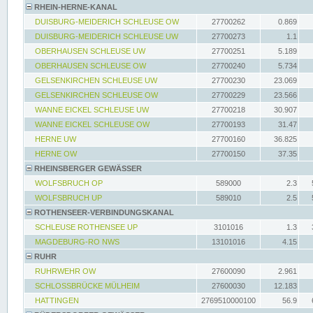
RHEIN-HERNE-KANAL
DUISBURG-MEIDERICH SCHLEUSE OW
27700262
0.869
DUISBURG-MEIDERICH SCHLEUSE UW
27700273
1.1
OBERHAUSEN SCHLEUSE UW
27700251
5.189
OBERHAUSEN SCHLEUSE OW
27700240
5.734
GELSENKIRCHEN SCHLEUSE UW
27700230
23.069
GELSENKIRCHEN SCHLEUSE OW
27700229
23.566
WANNE EICKEL SCHLEUSE UW
27700218
30.907
WANNE EICKEL SCHLEUSE OW
27700193
31.47
HERNE UW
27700160
36.825
HERNE OW
27700150
37.35
RHEINSBERGER GEWÄSSER
WOLFSBRUCH OP
589000
2.3
WOLFSBRUCH UP
589010
2.5
ROTHENSEER-VERBINDUNGSKANAL
SCHLEUSE ROTHENSEE UP
3101016
1.3
MAGDEBURG-RO NWS
13101016
4.15
RUHR
RUHRWEHR OW
27600090
2.961
SCHLOSSBRÜCKE MÜLHEIM
27600030
12.183
HATTINGEN
2769510000100
56.9