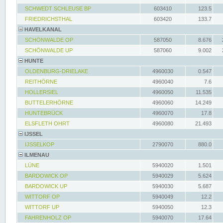
SCHWEDT SCHLEUSE BP
603410
123.5
FRIEDRICHSTHAL
603420
133.7
HAVELKANAL
SCHÖNWALDE OP
587050
8.676
SCHÖNWALDE UP
587060
9.002
HUNTE
OLDENBURG-DRIELAKE
4960030
0.547
REITHÖRNE
4960040
7.6
HOLLERSIEL
4960050
11.535
BUTTELERHÖRNE
4960060
14.249
HUNTEBRÜCK
4960070
17.8
ELSFLETH OHRT
4960080
21.493
IJSSEL
IJSSELKOP
2790070
880.0
ILMENAU
LÜNE
5940020
1.501
BARDOWICK OP
5940029
5.624
BARDOWICK UP
5940030
5.687
WITTORF OP
5940049
12.2
WITTORF UP
5940050
12.3
FAHRENHOLZ OP
5940070
17.64