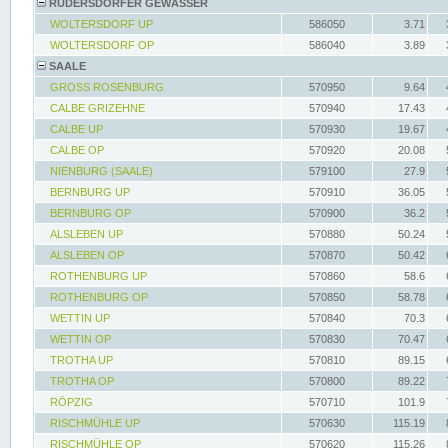
RÜDERSDORFER GEWÄSSER
WOLTERSDORF UP
586050
3.71
WOLTERSDORF OP
586040
3.89
SAALE
GROSS ROSENBURG
570950
9.64
CALBE GRIZEHNE
570940
17.43
CALBE UP
570930
19.67
CALBE OP
570920
20.08
NIENBURG (SAALE)
579100
27.9
BERNBURG UP
570910
36.05
BERNBURG OP
570900
36.2
ALSLEBEN UP
570880
50.24
ALSLEBEN OP
570870
50.42
ROTHENBURG UP
570860
58.6
ROTHENBURG OP
570850
58.78
WETTIN UP
570840
70.3
WETTIN OP
570830
70.47
TROTHA UP
570810
89.15
TROTHA OP
570800
89.22
RÖPZIG
570710
101.9
RISCHMÜHLE UP
570630
115.19
RISCHMÜHLE OP
570620
115.26