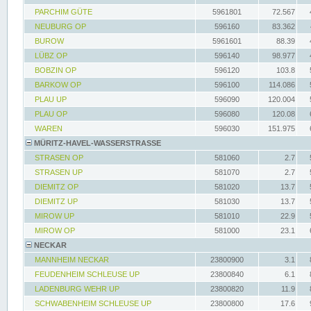
PARCHIM GÜTE
5961801
72.567
NEUBURG OP
596160
83.362
BUROW
5961601
88.39
LÜBZ OP
596140
98.977
BOBZIN OP
596120
103.8
BARKOW OP
596100
114.086
PLAU UP
596090
120.004
PLAU OP
596080
120.08
WAREN
596030
151.975
MÜRITZ-HAVEL-WASSERSTRASSE
STRASEN OP
581060
2.7
STRASEN UP
581070
2.7
DIEMITZ OP
581020
13.7
DIEMITZ UP
581030
13.7
MIROW UP
581010
22.9
MIROW OP
581000
23.1
NECKAR
MANNHEIM NECKAR
23800900
3.1
FEUDENHEIM SCHLEUSE UP
23800840
6.1
LADENBURG WEHR UP
23800820
11.9
SCHWABENHEIM SCHLEUSE UP
23800800
17.6