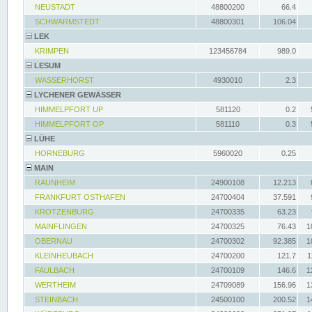
NEUSTADT
48800200
66.4
SCHWARMSTEDT
48800301
106.04
LEK
KRIMPEN
123456784
989.0
LESUM
WASSERHORST
4930010
2.3
LYCHENER GEWÄSSER
HIMMELPFORT UP
581120
0.2
HIMMELPFORT OP
581110
0.3
LÜHE
HORNEBURG
5960020
0.25
MAIN
RAUNHEIM
24900108
12.213
FRANKFURT OSTHAFEN
24700404
37.591
KROTZENBURG
24700335
63.23
MAINFLINGEN
24700325
76.43
1
OBERNAU
24700302
92.385
1
KLEINHEUBACH
24700200
121.7
1
FAULBACH
24700109
146.6
1
WERTHEIM
24709089
156.96
1
STEINBACH
24500100
200.52
1