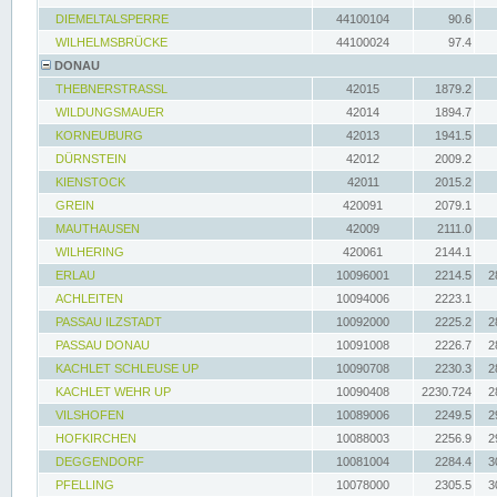
DIEMELTALSPERRE
44100104
90.6
WILHELMSBRÜCKE
44100024
97.4
DONAU
THEBNERSTRASSL
42015
1879.2
WILDUNGSMAUER
42014
1894.7
KORNEUBURG
42013
1941.5
DÜRNSTEIN
42012
2009.2
KIENSTOCK
42011
2015.2
GREIN
420091
2079.1
MAUTHAUSEN
42009
2111.0
WILHERING
420061
2144.1
ERLAU
10096001
2214.5
2
ACHLEITEN
10094006
2223.1
PASSAU ILZSTADT
10092000
2225.2
2
PASSAU DONAU
10091008
2226.7
2
KACHLET SCHLEUSE UP
10090708
2230.3
2
KACHLET WEHR UP
10090408
2230.724
2
VILSHOFEN
10089006
2249.5
2
HOFKIRCHEN
10088003
2256.9
2
DEGGENDORF
10081004
2284.4
3
PFELLING
10078000
2305.5
3