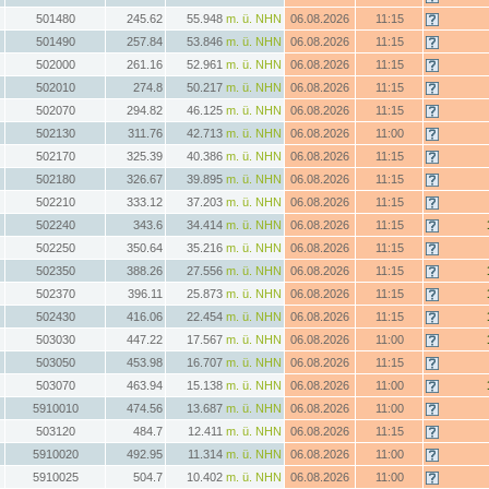
501480
245.62
55.948
m. ü. NHN
06.08.2026
11:15
501490
257.84
53.846
m. ü. NHN
06.08.2026
11:15
502000
261.16
52.961
m. ü. NHN
06.08.2026
11:15
502010
274.8
50.217
m. ü. NHN
06.08.2026
11:15
502070
294.82
46.125
m. ü. NHN
06.08.2026
11:15
502130
311.76
42.713
m. ü. NHN
06.08.2026
11:00
502170
325.39
40.386
m. ü. NHN
06.08.2026
11:15
502180
326.67
39.895
m. ü. NHN
06.08.2026
11:15
502210
333.12
37.203
m. ü. NHN
06.08.2026
11:15
502240
343.6
34.414
m. ü. NHN
06.08.2026
11:15
502250
350.64
35.216
m. ü. NHN
06.08.2026
11:15
502350
388.26
27.556
m. ü. NHN
06.08.2026
11:15
502370
396.11
25.873
m. ü. NHN
06.08.2026
11:15
502430
416.06
22.454
m. ü. NHN
06.08.2026
11:15
503030
447.22
17.567
m. ü. NHN
06.08.2026
11:00
503050
453.98
16.707
m. ü. NHN
06.08.2026
11:15
503070
463.94
15.138
m. ü. NHN
06.08.2026
11:00
5910010
474.56
13.687
m. ü. NHN
06.08.2026
11:00
503120
484.7
12.411
m. ü. NHN
06.08.2026
11:15
5910020
492.95
11.314
m. ü. NHN
06.08.2026
11:00
5910025
504.7
10.402
m. ü. NHN
06.08.2026
11:00