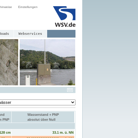
hinweise
Einstellungen
loads
Webservices
and
Wasserstand + PNP
um PNP
absolut über Null
128 cm
33.1 m. ü. NN