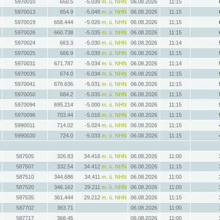
5970010
650.5
-5.039
m. ü. NHN
06.08.2026
11:15
5970013
654.9
-5.048
m. ü. NHN
06.08.2026
11:15
5970019
658.444
-5.026
m. ü. NHN
06.08.2026
11:15
5970026
660.738
-5.035
m. ü. NHN
06.08.2026
11:15
5970024
663.3
-5.030
m. ü. NHN
06.08.2026
11:14
5970025
666.9
-5.039
m. ü. NHN
06.08.2026
11:15
5970031
671.787
-5.034
m. ü. NHN
06.08.2026
11:14
5970035
674.0
-5.034
m. ü. NHN
06.08.2026
11:15
5970041
678.636
-5.031
m. ü. NHN
06.08.2026
11:15
5970050
684.2
-5.035
m. ü. NHN
06.08.2026
11:15
5970094
695.214
-5.000
m. ü. NHN
06.08.2026
11:15
5970096
703.44
-5.016
m. ü. NHN
06.08.2026
11:15
5990011
714.02
-5.024
m. ü. NHN
06.08.2026
11:15
5990020
724.0
-5.033
m. ü. NHN
06.08.2026
11:15
587505
326.83
34.416
m. ü. NHN
06.08.2026
11:00
587507
332.54
34.412
m. ü. NHN
06.08.2026
11:15
587510
344.686
34.411
m. ü. NHN
06.08.2026
11:00
587520
346.162
29.211
m. ü. NHN
06.08.2026
11:00
587535
361.444
29.212
m. ü. NHN
06.08.2026
11:15
587702
363.71
06.08.2026
11:00
587717
368.45
06.08.2026
11:00