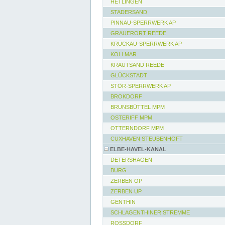
HETLINGEN
STADERSAND
PINNAU-SPERRWERK AP
GRAUERORT REEDE
KRÜCKAU-SPERRWERK AP
KOLLMAR
KRAUTSAND REEDE
GLÜCKSTADT
STÖR-SPERRWERK AP
BROKDORF
BRUNSBÜTTEL MPM
OSTERIFF MPM
OTTERNDORF MPM
CUXHAVEN STEUBENHÖFT
ELBE-HAVEL-KANAL
DETERSHAGEN
BURG
ZERBEN OP
ZERBEN UP
GENTHIN
SCHLAGENTHINER STREMME
ROSSDORF