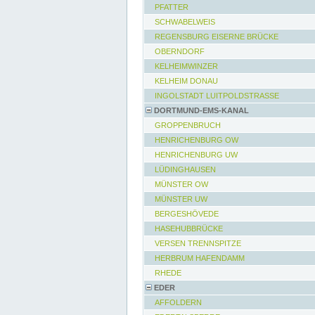
PFATTER
SCHWABELWEIS
REGENSBURG EISERNE BRÜCKE
OBERNDORF
KELHEIMWINZER
KELHEIM DONAU
INGOLSTADT LUITPOLDSTRASSE
DORTMUND-EMS-KANAL
GROPPENBRUCH
HENRICHENBURG OW
HENRICHENBURG UW
LÜDINGHAUSEN
MÜNSTER OW
MÜNSTER UW
BERGESHÖVEDE
HASEHUBBRÜCKE
VERSEN TRENNSPITZE
HERBRUM HAFENDAMM
RHEDE
EDER
AFFOLDERN