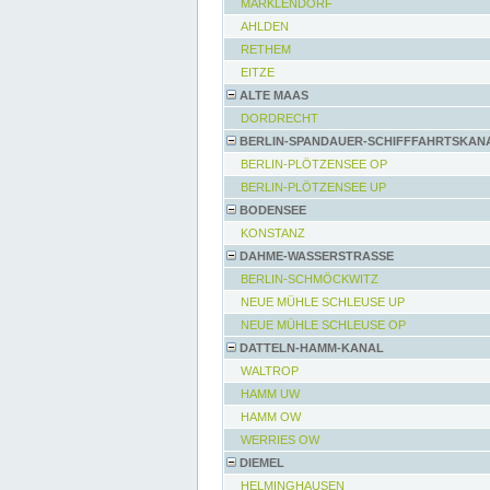
MARKLENDORF
AHLDEN
RETHEM
EITZE
ALTE MAAS
DORDRECHT
BERLIN-SPANDAUER-SCHIFFFAHRTSKAN
BERLIN-PLÖTZENSEE OP
BERLIN-PLÖTZENSEE UP
BODENSEE
KONSTANZ
DAHME-WASSERSTRASSE
BERLIN-SCHMÖCKWITZ
NEUE MÜHLE SCHLEUSE UP
NEUE MÜHLE SCHLEUSE OP
DATTELN-HAMM-KANAL
WALTROP
HAMM UW
HAMM OW
WERRIES OW
DIEMEL
HELMINGHAUSEN