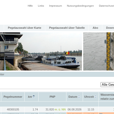
Hilfe
Links
Impressum
Nutzungsbedingungen
Datenschutz
Pegelauswahl über Karte
Pegelauswahl über Tabelle
Abo
Down
tter
Wasserst
Pegelnummer
km
PNP
Datum
Uhrzeit
relativ z
48300105
1.74
31.820
m. ü. NN
06.08.2026
11:15