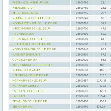
WIEBLINGEN WEHR UP NEU
23800780
22.4
HEIDELBERG UP
23800760
26.1
ZIEGELHAUSEN AMS
23800745
29.4
NECKARGEMÜND SCHLEUSE UP
23800740
30.8
NECKARSTEINACH SCHLEUSE UP
23800720
39.1
HIRSCHHORN SCHLEUSE UP
23800700
47.5
ROCKENAU SKA
23800690
60.7
ROCKENAU SCHLEUSE UP
23800680
61.3
GUTTENBACH SCHLEUSE UP
23800660
72.1
NECKARZIMMERN SCHLEUSE UP
23800640
85.9
HASSMERSHEIM AMS
23800630
87.5
GUNDELSHEIM UP
23800620
93.8
KOCHENDORF SCHLEUSE UP
23800600
103.8
NECKARSULM WEHR UP
23800580
107.0
HEILBRONN SCHLEUSE UP
23800560
113.3
HORKHEIM SCHLEUSE UP
23800557
117.435
HORKHEIM WEHR UP
23800520
119.8
LAUFFEN SCHLEUSE UP
23800501
125.1
LAUFFEN
23800500
125.43
BESIGHEIM SCHLEUSE UP
23800480
136.2
BESIGHEIM SKA
23800460
136.284