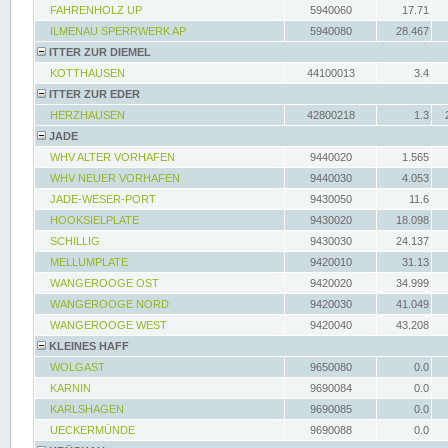
FAHRENHOLZ UP
5940060
17.71
ILMENAU SPERRWERK AP
5940080
28.467
ITTER ZUR DIEMEL
KOTTHAUSEN
44100013
3.4
ITTER ZUR EDER
HERZHAUSEN
42800218
1.3
JADE
WHV ALTER VORHAFEN
9440020
1.565
WHV NEUER VORHAFEN
9440030
4.053
JADE-WESER-PORT
9430050
11.6
HOOKSIELPLATE
9430020
18.098
SCHILLIG
9430030
24.137
MELLUMPLATE
9420010
31.13
WANGEROOGE OST
9420020
34.999
WANGEROOGE NORD
9420030
41.049
WANGEROOGE WEST
9420040
43.208
KLEINES HAFF
WOLGAST
9650080
0.0
KARNIN
9690084
0.0
KARLSHAGEN
9690085
0.0
UECKERMÜNDE
9690088
0.0