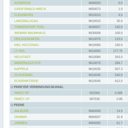
KOSEROW
9690093
0.0
GREIFSWALD-WIECK
9650073
1.0
FLENSBURG
9610010
4.0
LANGBALLIGAU
9610015
35.0
TIMMENDORF POEL
9630007
100.0
WISMAR-BAUMHAUS
9630008
100.0
HEILIGENHAFEN
9610070
123.0
KIEL-HOLTENAU
9610066
150.0
LT KIEL
9610050
177.75
NEUSTADT
9610080
263.0
MARIENLEUCHTE
9610075
284.7
KAPPELN
9610035
507.3
SCHLESWIG
9610040
540.0
ECKERNFÖRDE
9610045
612.0
PAREYER VERBINDUNGSKANAL
PAREY EP
502300
0.685
PAREY UP
587530
0.85
PEENE
AALBUDE
9660009
14.9
DEMMIN
9660007
31.8
JARMEN
9660005
61.7