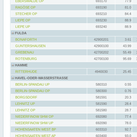
EBERSWALDE OP
693170
77.9
RAGÖSE OP
693190
81.0
STECHER OP
693210
84.4
LIEPE OP
693230
88.9
LIEPE UP
693240
88.9
FULDA
BONAFORTH
42900201
3.61
GUNTERSHAUSEN
42900100
43.99
GREBENAU
42700202
55.49
ROTENBURG
42700100
95.69
HAMME
RITTERHUDE
4940030
25.45
HAVEL-ODER-WASSERSTRASSE
BERLIN-SPANDAU UP
580310
0.55
BERLIN-SPANDAU OP
580300
0.76
BORGSDORF
581591
20.3
LEHNITZ UP
581590
28.4
LEHNITZ OP
581580
28.7
NIEDERFINOW SHW OP
692080
77.4
NIEDERFINOW SHW UP
692090
78.0
HOHENSAATEN WEST BP
603310
92.7
HOHENSAATEN WEST AP
603400
93.0