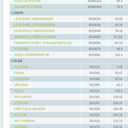
EDERTALSPERRE
42800310
49.2
SCHMITTLOTHEIM
42800309
74.5
EIDER
LEXFÄHRE OBERWASSER
9520020
26.09
LEXFÄHRE UNTERWASSER
9520030
26.09
NORDFELD OBERWASSER
9520040
78.19
NORDFELD UNTERWASSER
9520050
78.312
FRIEDRICHSTADT STRASSENBRÜCKE
9520060
83.14
TÖNNING
9520070
99.8
EIDER-SPERRWERK BP
9520081
110.1
ELBE
SCHÖNA
501010
2.05
PIRNA
501040
34.67
DRESDEN
501060
55.63
MEISSEN
501080
82.2
RIESA
501110
108.4
MÜHLBERG
501160
128.02
TORGAU
501261
154.15
PRETZSCH-MAUKEN
501330
184.45
ELSTER
501390
200.15
WITTENBERG
501420
214.14
COSWIG
501470
236.31