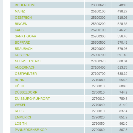
BODENHEIM
23900620
489.0
MAINZ
25100100
498.27
OESTRICH
25100300
518.08
BINGEN
25300200
528.36
KAUB
25700100
546.23
SANKT GOAR
25700300
556.43
BOPPARD
25700500
570.45
BRAUBACH
25700600
579.98
KOBLENZ
25900700
591.49
NEUWIED STADT
27100370
608.04
ANDERNACH
27100400
613.78
OBERWINTER
27100700
638.19
BONN
2710080
654.8
KÖLN
2730010
688.0
DÜSSELDORF
2750010
744.2
DUISBURG-RUHRORT
2770010
780.8
WESEL
2770040
814.0
REES
2790010
837.4
EMMERICH
2790020
851.9
LOBITH
2790050
862.0
PANNERDENSE KOP
2790060
867.3