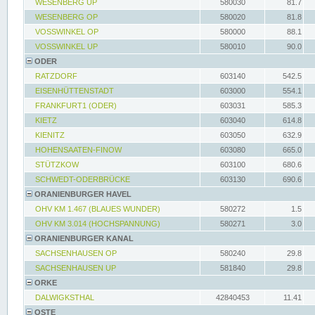
WESENBERG UP
580030
81.7
WESENBERG OP
580020
81.8
VOSSWINKEL OP
580000
88.1
VOSSWINKEL UP
580010
90.0
ODER
RATZDORF
603140
542.5
EISENHÜTTENSTADT
603000
554.1
FRANKFURT1 (ODER)
603031
585.3
KIETZ
603040
614.8
KIENITZ
603050
632.9
HOHENSAATEN-FINOW
603080
665.0
STÜTZKOW
603100
680.6
SCHWEDT-ODERBRÜCKE
603130
690.6
ORANIENBURGER HAVEL
OHV KM 1.467 (BLAUES WUNDER)
580272
1.5
OHV KM 3.014 (HOCHSPANNUNG)
580271
3.0
ORANIENBURGER KANAL
SACHSENHAUSEN OP
580240
29.8
SACHSENHAUSEN UP
581840
29.8
ORKE
DALWIGKSTHAL
42840453
11.41
OSTE