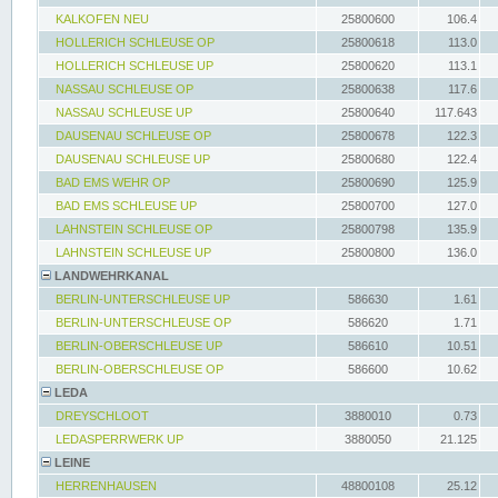
KALKOFEN NEU
25800600
106.4
HOLLERICH SCHLEUSE OP
25800618
113.0
HOLLERICH SCHLEUSE UP
25800620
113.1
NASSAU SCHLEUSE OP
25800638
117.6
NASSAU SCHLEUSE UP
25800640
117.643
DAUSENAU SCHLEUSE OP
25800678
122.3
DAUSENAU SCHLEUSE UP
25800680
122.4
BAD EMS WEHR OP
25800690
125.9
BAD EMS SCHLEUSE UP
25800700
127.0
LAHNSTEIN SCHLEUSE OP
25800798
135.9
LAHNSTEIN SCHLEUSE UP
25800800
136.0
LANDWEHRKANAL
BERLIN-UNTERSCHLEUSE UP
586630
1.61
BERLIN-UNTERSCHLEUSE OP
586620
1.71
BERLIN-OBERSCHLEUSE UP
586610
10.51
BERLIN-OBERSCHLEUSE OP
586600
10.62
LEDA
DREYSCHLOOT
3880010
0.73
LEDASPERRWERK UP
3880050
21.125
LEINE
HERRENHAUSEN
48800108
25.12