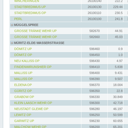
WINCHERINGEN
26100140
222.2
STADTBREDIMUS UP
26100130
229.44
STADTBREDIMUS OP
26100110
230.5
PERL
26100100
241.8
MÜGGELSPREE
GROSSE TRÄNKE WEHR UP
582670
44.91
GROSSE TRÄNKE WEHR OP
582660
45.03
MÜRITZ-ELDE-WASSERSTRASSE
DÖMITZ UP
596460
0.9
DÖMITZ OP
596450
1.0
NEU KALLISS OP
596430
4.97
FINDENWIRUNSHIER OP
596410
5.838
MALLISS UP
596400
9.431
MALLISS OP
596390
9.507
ELDENA OP
596370
18.004
GÜRITZ OP
596350
22.8
GRABOW OP
596330
30.849
KLEIN LAASCH WEHR OP
596300
42.718
NEUSTADT GLEWE OP
596280
46.197
LEWITZ OP
596250
50.599
GARWITZ UP
596230
60.655
MALCHOW WEHR OP
596200
65.201