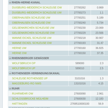
RHEIN-HERNE-KANAL
DUISBURG-MEIDERICH SCHLEUSE OW
27700262
0.869
DUISBURG-MEIDERICH SCHLEUSE UW
27700273
1.1
OBERHAUSEN SCHLEUSE UW
27700251
5.189
OBERHAUSEN SCHLEUSE OW
27700240
5.734
GELSENKIRCHEN SCHLEUSE UW
27700230
23.069
GELSENKIRCHEN SCHLEUSE OW
27700229
23.566
WANNE EICKEL SCHLEUSE UW
27700218
30.907
WANNE EICKEL SCHLEUSE OW
27700193
31.47
HERNE UW
27700160
36.825
HERNE OW
27700150
37.35
RHEINSBERGER GEWÄSSER
WOLFSBRUCH OP
589000
2.3
WOLFSBRUCH UP
589010
2.5
ROTHENSEER-VERBINDUNGSKANAL
SCHLEUSE ROTHENSEE UP
3101016
1.3
MAGDEBURG-RO NWS
13101016
4.15
RUHR
RUHRWEHR OW
27600090
2.961
SCHLOSSBRÜCKE MÜLHEIM
27600030
12.183
HATTINGEN
2769510000100
56.9