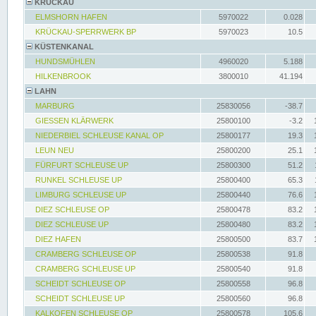
KRÜCKAU
ELMSHORN HAFEN
5970022
0.028
KRÜCKAU-SPERRWERK BP
5970023
10.5
KÜSTENKANAL
HUNDSMÜHLEN
4960020
5.188
HILKENBROOK
3800010
41.194
LAHN
MARBURG
25830056
-38.7
GIESSEN KLÄRWERK
25800100
-3.2
NIEDERBIEL SCHLEUSE KANAL OP
25800177
19.3
LEUN NEU
25800200
25.1
FÜRFURT SCHLEUSE UP
25800300
51.2
RUNKEL SCHLEUSE UP
25800400
65.3
LIMBURG SCHLEUSE UP
25800440
76.6
DIEZ SCHLEUSE OP
25800478
83.2
DIEZ SCHLEUSE UP
25800480
83.2
DIEZ HAFEN
25800500
83.7
CRAMBERG SCHLEUSE OP
25800538
91.8
CRAMBERG SCHLEUSE UP
25800540
91.8
SCHEIDT SCHLEUSE OP
25800558
96.8
SCHEIDT SCHLEUSE UP
25800560
96.8
KALKOFEN SCHLEUSE OP
25800578
105.6