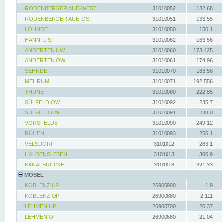
RODENBERGER AUE-WEST
31010052
132.68
RODENBERGER AUE-OST
31010051
133.55
LOHNDE
31010050
150.1
HANN. LIST
31010062
163.56
ANDERTEN UW
31010060
173.425
ANDERTEN OW
31010061
174.96
SEHNDE
31010070
183.58
MEHRUM
31010071
192.556
THUNE
31010080
222.85
SÜLFELD OW
31010092
235.7
SÜLFELD UW
31010091
238.0
VORSFELDE
31010090
249.12
RÜHEN
31010093
256.1
VELSDORF
3101012
283.1
HALDENSLEBEN
3101013
300.9
KANALBRÜCKE
3101018
321.33
MOSEL
KOBLENZ UP
26900900
1.9
KOBLENZ OP
26900880
2.111
LEHMEN UP
26900700
20.37
LEHMEN OP
26900680
21.04