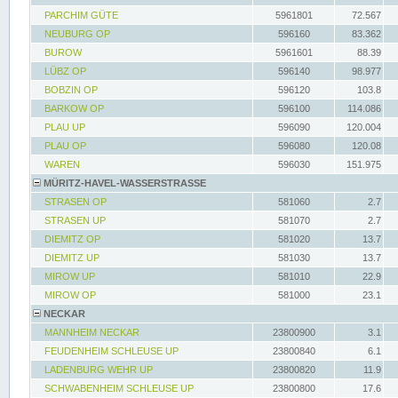
PARCHIM GÜTE
5961801
72.567
NEUBURG OP
596160
83.362
BUROW
5961601
88.39
LÜBZ OP
596140
98.977
BOBZIN OP
596120
103.8
BARKOW OP
596100
114.086
PLAU UP
596090
120.004
PLAU OP
596080
120.08
WAREN
596030
151.975
MÜRITZ-HAVEL-WASSERSTRASSE
STRASEN OP
581060
2.7
STRASEN UP
581070
2.7
DIEMITZ OP
581020
13.7
DIEMITZ UP
581030
13.7
MIROW UP
581010
22.9
MIROW OP
581000
23.1
NECKAR
MANNHEIM NECKAR
23800900
3.1
FEUDENHEIM SCHLEUSE UP
23800840
6.1
LADENBURG WEHR UP
23800820
11.9
SCHWABENHEIM SCHLEUSE UP
23800800
17.6