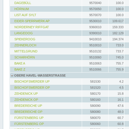
DAGEBÜLL
9570040
100.0
HÖRNUM
9570050
100.0
LIST AUF SYLT
9570070
100.0
EIDER-SPERRWERK AP
9530010
109.617
NORDERNEY RIFFGAT
9360010
159.333
LANGEOOG
9390010
182.129
SPIEKEROOG
9410010
194.374
ZEHNERLOCH
9510010
733.0
MITTELGRUND
9510132
733.7
SCHARHÖRN
9510060
745.0
BAKE A
9510063
755.7
BAKE Z
9510066
755.9
OBERE HAVEL-WASSERSTRASSE
BISCHOFSWERDER UP
581530
4.2
BISCHOFSWERDER OP
581520
4.5
ZEHDENICK UP
580170
15.8
ZEHDENICK OP
580160
16.1
BREDEREICHE UP
580090
47.6
BREDEREICHE OP
580080
48.0
FÜRSTENBERG UP
580070
60.7
FÜRSTENBERG OP
580060
60.8