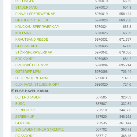
HETLINGEN
5970010
650.5
STADERSAND
5970013
654.9
PINNAU-SPERRWERK AP
5970019
658.444
GRAUERORT REEDE
5970026
660.738
KRÜCKAU-SPERRWERK AP
5970024
663.3
KOLLMAR
5970025
666.9
KRAUTSAND REEDE
5970031
671.787
GLÜCKSTADT
5970035
674.0
STÖR-SPERRWERK AP
5970041
678.636
BROKDORF
5970050
684.2
BRUNSBÜTTEL MPM
5970094
695.214
OSTERIFF MPM
5970096
703.44
OTTERNDORF MPM
5990011
714.02
CUXHAVEN STEUBENHÖFT
5990020
724.0
ELBE-HAVEL-KANAL
DETERSHAGEN
587505
326.83
BURG
587507
332.54
ZERBEN OP
587510
344.686
ZERBEN UP
587520
346.162
GENTHIN
587535
361.444
SCHLAGENTHINER STREMME
587702
363.71
ROSSDORF
587717
368.45