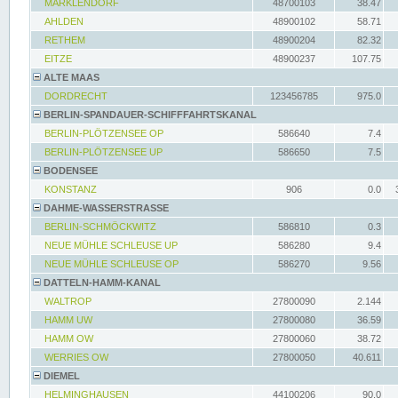
MARKLENDORF
48700103
38.47
AHLDEN
48900102
58.71
RETHEM
48900204
82.32
EITZE
48900237
107.75
ALTE MAAS
DORDRECHT
123456785
975.0
BERLIN-SPANDAUER-SCHIFFFAHRTSKANAL
BERLIN-PLÖTZENSEE OP
586640
7.4
BERLIN-PLÖTZENSEE UP
586650
7.5
BODENSEE
KONSTANZ
906
0.0
DAHME-WASSERSTRASSE
BERLIN-SCHMÖCKWITZ
586810
0.3
NEUE MÜHLE SCHLEUSE UP
586280
9.4
NEUE MÜHLE SCHLEUSE OP
586270
9.56
DATTELN-HAMM-KANAL
WALTROP
27800090
2.144
HAMM UW
27800080
36.59
HAMM OW
27800060
38.72
WERRIES OW
27800050
40.611
DIEMEL
HELMINGHAUSEN
44100206
90.0