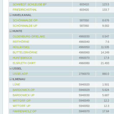
SCHWEDT SCHLEUSE BP
603410
123.5
FRIEDRICHSTHAL
603420
133.7
HAVELKANAL
SCHÖNWALDE OP
587050
8.676
SCHÖNWALDE UP
587060
9.002
HUNTE
OLDENBURG-DRIELAKE
4960030
0.547
REITHÖRNE
4960040
7.6
HOLLERSIEL
4960050
11.535
BUTTELERHÖRNE
4960060
14.249
HUNTEBRÜCK
4960070
17.8
ELSFLETH OHRT
4960080
21.493
IJSSEL
IJSSELKOP
2790070
880.0
ILMENAU
LÜNE
5940020
1.501
BARDOWICK OP
5940029
5.624
BARDOWICK UP
5940030
5.687
WITTORF OP
5940049
12.2
WITTORF UP
5940050
12.3
FAHRENHOLZ OP
5940070
17.64