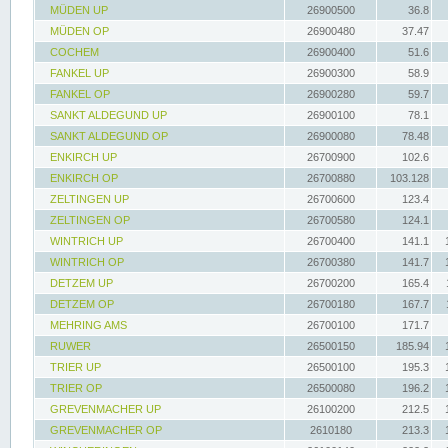
MÜDEN UP
26900500
36.8
MÜDEN OP
26900480
37.47
COCHEM
26900400
51.6
FANKEL UP
26900300
58.9
FANKEL OP
26900280
59.7
SANKT ALDEGUND UP
26900100
78.1
SANKT ALDEGUND OP
26900080
78.48
ENKIRCH UP
26700900
102.6
ENKIRCH OP
26700880
103.128
ZELTINGEN UP
26700600
123.4
ZELTINGEN OP
26700580
124.1
WINTRICH UP
26700400
141.1
WINTRICH OP
26700380
141.7
DETZEM UP
26700200
165.4
DETZEM OP
26700180
167.7
MEHRING AMS
26700100
171.7
RUWER
26500150
185.94
TRIER UP
26500100
195.3
TRIER OP
26500080
196.2
GREVENMACHER UP
26100200
212.5
GREVENMACHER OP
2610180
213.3