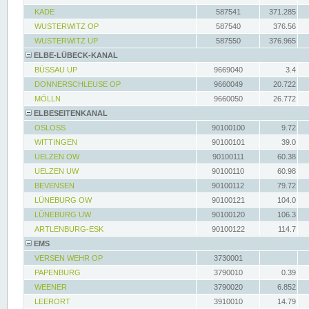
KADE
587541
371.285
WUSTERWITZ OP
587540
376.56
WUSTERWITZ UP
587550
376.965
ELBE-LÜBECK-KANAL
BÜSSAU UP
9669040
3.4
DONNERSCHLEUSE OP
9660049
20.722
MÖLLN
9660050
26.772
ELBESEITENKANAL
OSLOSS
90100100
9.72
WITTINGEN
90100101
39.0
UELZEN OW
90100111
60.38
UELZEN UW
90100110
60.98
BEVENSEN
90100112
79.72
LÜNEBURG OW
90100121
104.0
LÜNEBURG UW
90100120
106.3
ARTLENBURG-ESK
90100122
114.7
EMS
VERSEN WEHR OP
3730001
PAPENBURG
3790010
0.39
WEENER
3790020
6.852
LEERORT
3910010
14.79