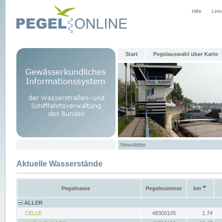
Hilfe
Link
Start
Pegelauswahl über Karte
Newsletter
Aktuelle Wasserstände
Pegelname
Pegelnummer
km
ALLER
CELLE
48300105
1.74