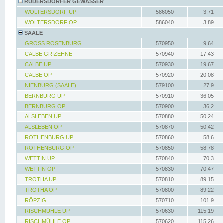
RÜDERSDORFER GEWÄSSER
WOLTERSDORF UP
586050
3.71
WOLTERSDORF OP
586040
3.89
SAALE
GROSS ROSENBURG
570950
9.64
CALBE GRIZEHNE
570940
17.43
CALBE UP
570930
19.67
CALBE OP
570920
20.08
NIENBURG (SAALE)
579100
27.9
BERNBURG UP
570910
36.05
BERNBURG OP
570900
36.2
ALSLEBEN UP
570880
50.24
ALSLEBEN OP
570870
50.42
ROTHENBURG UP
570860
58.6
ROTHENBURG OP
570850
58.78
WETTIN UP
570840
70.3
WETTIN OP
570830
70.47
TROTHA UP
570810
89.15
TROTHA OP
570800
89.22
RÖPZIG
570710
101.9
RISCHMÜHLE UP
570630
115.19
RISCHMÜHLE OP
570620
115.26