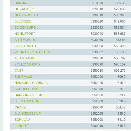
DAMNATZ
5910030
509.35
HITZACKER
5920010
522.639
NEU DARCHAU
5930010
536.385
BLECKEDE
5930020
549.633
BOIZENBURG
5930033
558.534
HOHNSTORF
5930040
568.987
ARTLENBURG
5930050
573.86
GEESTHACHT
5930060
583.393
WEHR GEESTHACHT UP
5930062
585.99
ALTENGAMME
5930070
588.787
ZOLLENSPIEKER
5930090
598.159
OVER
5950010
605.273
BUNTHAUS
5952020
609.9
HAMBURG-HARBURG
5952025
615.0
SCHÖPFSTELLE
5952030
615.3
HAMBURG ST. PAULI
5952050
623.1
SEEMANNSHÖFT
5952060
628.9
CRANZ
5950070
634.42
BLANKENESE UF
5952065
635.0
SCHULAU
5950090
641.0
LÜHORT
5960010
645.5