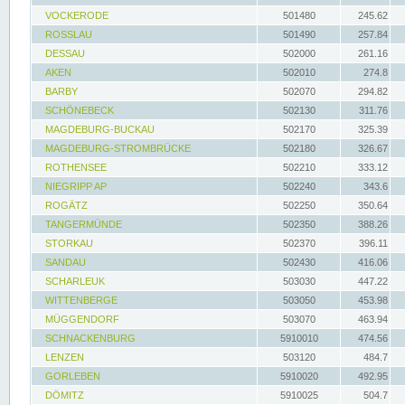
VOCKERODE
501480
245.62
ROSSLAU
501490
257.84
DESSAU
502000
261.16
AKEN
502010
274.8
BARBY
502070
294.82
SCHÖNEBECK
502130
311.76
MAGDEBURG-BUCKAU
502170
325.39
MAGDEBURG-STROMBRÜCKE
502180
326.67
ROTHENSEE
502210
333.12
NIEGRIPP AP
502240
343.6
ROGÄTZ
502250
350.64
TANGERMÜNDE
502350
388.26
STORKAU
502370
396.11
SANDAU
502430
416.06
SCHARLEUK
503030
447.22
WITTENBERGE
503050
453.98
MÜGGENDORF
503070
463.94
SCHNACKENBURG
5910010
474.56
LENZEN
503120
484.7
GORLEBEN
5910020
492.95
DÖMITZ
5910025
504.7