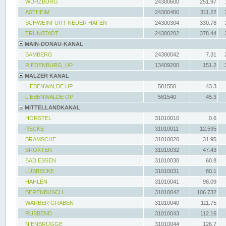
WÜRZBURG
24300600
251.97
ASTHEIM
24300406
311.22
SCHWEINFURT NEUER HAFEN
24300304
330.78
TRUNSTADT
24300202
378.44
MAIN-DONAU-KANAL
BAMBERG
24300042
7.31
RIEDENBURG_UP
13409200
151.2
MALZER KANAL
LIEBENWALDE UP
581550
43.3
LIEBENWALDE OP
581540
45.3
MITTELLANDKANAL
HÖRSTEL
31010010
0.6
RECKE
31010011
12.595
BRAMSCHE
31010020
31.95
BROXTEN
31010032
47.43
BAD ESSEN
31010030
60.8
LÜBBECKE
31010031
80.1
HAHLEN
31010041
98.09
BERENBUSCH
31010042
106.732
WARBER GRABEN
31010040
111.75
RUSBEND
31010043
112.16
NIENBRÜGGE
31010044
126.7