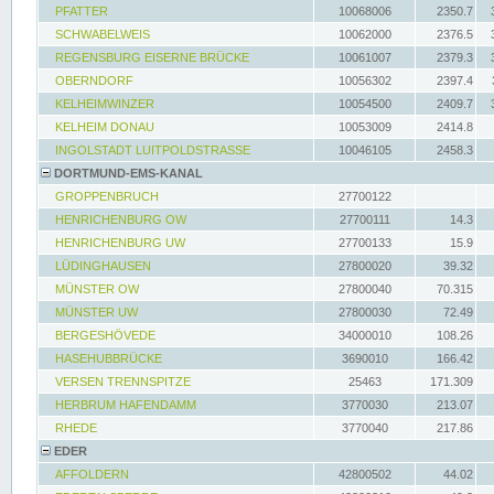
PFATTER
10068006
2350.7
SCHWABELWEIS
10062000
2376.5
REGENSBURG EISERNE BRÜCKE
10061007
2379.3
OBERNDORF
10056302
2397.4
KELHEIMWINZER
10054500
2409.7
KELHEIM DONAU
10053009
2414.8
INGOLSTADT LUITPOLDSTRASSE
10046105
2458.3
DORTMUND-EMS-KANAL
GROPPENBRUCH
27700122
HENRICHENBURG OW
27700111
14.3
HENRICHENBURG UW
27700133
15.9
LÜDINGHAUSEN
27800020
39.32
MÜNSTER OW
27800040
70.315
MÜNSTER UW
27800030
72.49
BERGESHÖVEDE
34000010
108.26
HASEHUBBRÜCKE
3690010
166.42
VERSEN TRENNSPITZE
25463
171.309
HERBRUM HAFENDAMM
3770030
213.07
RHEDE
3770040
217.86
EDER
AFFOLDERN
42800502
44.02