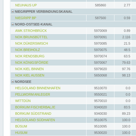
NEUHAUS UP
585860
2.77
NIEGRIPPER VERBINDUNGSKANAL
NIEGRIPP BP
587500
0.59
NORD-OSTSEE-KANAL
AWK STROHBRÜCK
5970069
0.89
NOK BRUNSBÜTTEL
5970091
2.116
NOK DÜKERSWISCH
5970085
21.5
NOK BREIHOLZ
5970075
48.5
NOK RENDSBURG
5970074
63.5
NOK KÖNIGSFÖRDE
5970067
79.63
NOK KIEL BINNEN
5979020
97.76
NOK KIEL AUSSEN
5650068
98.13
NORDSEE
HELGOLAND BINNENHAFEN
9510070
0.0
PELLWORM ANLEGER
9550021
0.0
WITTDÜN
9570010
0.0
BORKUM FISCHERBALJE
9340020
83.5
BORKUM SÜDSTRAND
9340030
89.23
HELGOLAND SÜDHAFEN
9510075
100.0
BÜSUM
9510095
100.0
HUSUM
9530020
100.0