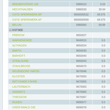
BREMERVÖRDE UW
5980010
0.03
HECHTHAUSEN
5980030
30.94
OSTE-SPERRWERK BP
9000000532
69.575
OSTE-SPERRWERK AP
9000000590
69.575
BELUM
5980060
69.89
OSTSEE
PREROW
9650027
WARNEMÜNDE
9640015
0.0
ALTHAGEN
9650024
0.0
BARTH
9650030
0.0
BARHÖFT
9650040
0.0
STRALSUND
9650043
0.0
STAHLBRODE
9650070
0.0
NEUENDORF HAFEN
9670046
0.0
KLOSTER
9670050
0.0
WITTOWER FÄHRE
9670055
0.0
LAUTERBACH
9670063
0.0
SASSNITZ
9670065
0.0
THIESSOW
9670067
0.0
RUDEN
9690077
0.0
GREIFSWALD OIE
9690078
0.0