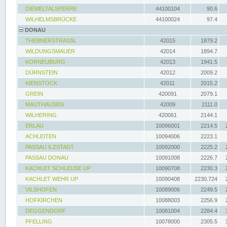
DIEMELTALSPERRE
44100104
90.6
WILHELMSBRÜCKE
44100024
97.4
DONAU
THEBNERSTRASSL
42015
1879.2
WILDUNGSMAUER
42014
1894.7
KORNEUBURG
42013
1941.5
DÜRNSTEIN
42012
2009.2
KIENSTOCK
42011
2015.2
GREIN
420091
2079.1
MAUTHAUSEN
42009
2111.0
WILHERING
420061
2144.1
ERLAU
10096001
2214.5
ACHLEITEN
10094006
2223.1
PASSAU ILZSTADT
10092000
2225.2
PASSAU DONAU
10091008
2226.7
KACHLET SCHLEUSE UP
10090708
2230.3
KACHLET WEHR UP
10090408
2230.724
VILSHOFEN
10089006
2249.5
HOFKIRCHEN
10088003
2256.9
DEGGENDORF
10081004
2284.4
PFELLING
10078000
2305.5