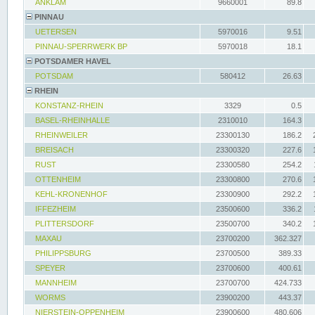
ANKLAM
9660001
89.8
PINNAU
UETERSEN
5970016
9.51
PINNAU-SPERRWERK BP
5970018
18.1
POTSDAMER HAVEL
POTSDAM
580412
26.63
RHEIN
KONSTANZ-RHEIN
3329
0.5
BASEL-RHEINHALLE
2310010
164.3
RHEINWEILER
23300130
186.2
BREISACH
23300320
227.6
RUST
23300580
254.2
OTTENHEIM
23300800
270.6
KEHL-KRONENHOF
23300900
292.2
IFFEZHEIM
23500600
336.2
PLITTERSDORF
23500700
340.2
MAXAU
23700200
362.327
PHILIPPSBURG
23700500
389.33
SPEYER
23700600
400.61
MANNHEIM
23700700
424.733
WORMS
23900200
443.37
NIERSTEIN-OPPENHEIM
23900600
480.606