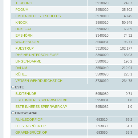
TERBORG
3910020
24.67
POGUM
3950020
35.302
EMDEN NEUE SEESCHLEUSE
3970010
40.45
KNOCK
3990010
50.848
DUKEGAT
3990020
65.69
EMSHÖRN
9340010
74.32
WACHENDORF
3500031
96.71
FUESTRUP
3310010
102.177
RHEINE UNTERSCHLEUSE
3390020
153.03
LINGEN-DARME
3500015
196.2
DALUM
3550040
212.04
RÜHLE
3500070
223.1
VERSEN WEHRDURCHSTICH
3730010
234.78
ESTE
BUXTEHUDE
5950080
0.71
ESTE INNERES SPERRWERK BP
5950081
1.0
ESTE INNERES SPERRWERK AP
5950082
1.0
FINOWKANAL
RUHLSDORF OP
693010
59.2
LEESENBRÜCK OP
693030
61.1
GRAFENBRÜCK OP
693050
63.3