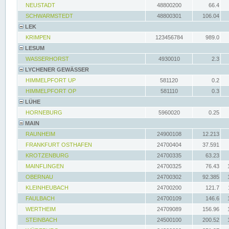
NEUSTADT
48800200
66.4
SCHWARMSTEDT
48800301
106.04
LEK
KRIMPEN
123456784
989.0
LESUM
WASSERHORST
4930010
2.3
LYCHENER GEWÄSSER
HIMMELPFORT UP
581120
0.2
HIMMELPFORT OP
581110
0.3
LÜHE
HORNEBURG
5960020
0.25
MAIN
RAUNHEIM
24900108
12.213
FRANKFURT OSTHAFEN
24700404
37.591
KROTZENBURG
24700335
63.23
MAINFLINGEN
24700325
76.43
OBERNAU
24700302
92.385
KLEINHEUBACH
24700200
121.7
FAULBACH
24700109
146.6
WERTHEIM
24709089
156.96
STEINBACH
24500100
200.52