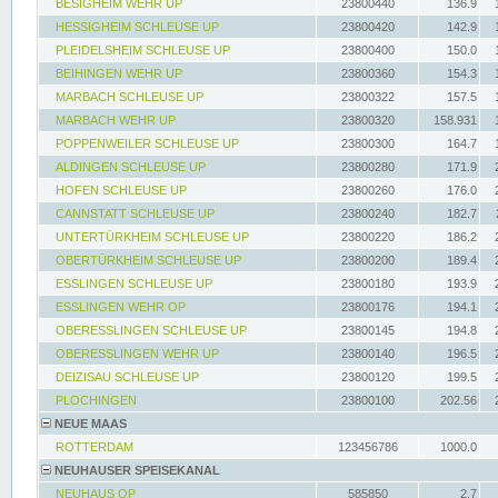
BESIGHEIM WEHR UP
23800440
136.9
HESSIGHEIM SCHLEUSE UP
23800420
142.9
PLEIDELSHEIM SCHLEUSE UP
23800400
150.0
BEIHINGEN WEHR UP
23800360
154.3
MARBACH SCHLEUSE UP
23800322
157.5
MARBACH WEHR UP
23800320
158.931
POPPENWEILER SCHLEUSE UP
23800300
164.7
ALDINGEN SCHLEUSE UP
23800280
171.9
HOFEN SCHLEUSE UP
23800260
176.0
CANNSTATT SCHLEUSE UP
23800240
182.7
UNTERTÜRKHEIM SCHLEUSE UP
23800220
186.2
OBERTÜRKHEIM SCHLEUSE UP
23800200
189.4
ESSLINGEN SCHLEUSE UP
23800180
193.9
ESSLINGEN WEHR OP
23800176
194.1
OBERESSLINGEN SCHLEUSE UP
23800145
194.8
OBERESSLINGEN WEHR UP
23800140
196.5
DEIZISAU SCHLEUSE UP
23800120
199.5
PLOCHINGEN
23800100
202.56
NEUE MAAS
ROTTERDAM
123456786
1000.0
NEUHAUSER SPEISEKANAL
NEUHAUS OP
585850
2.7