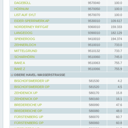
DAGEBÜLL
9570040
100.0
HÖRNUM
9570050
100.0
LIST AUF SYLT
9570070
100.0
EIDER-SPERRWERK AP
9530010
109.617
NORDERNEY RIFFGAT
9360010
159.333
LANGEOOG
9390010
182.129
SPIEKEROOG
9410010
194.374
ZEHNERLOCH
9510010
733.0
MITTELGRUND
9510132
733.7
SCHARHÖRN
9510060
745.0
BAKE A
9510063
755.7
BAKE Z
9510066
755.9
OBERE HAVEL-WASSERSTRASSE
BISCHOFSWERDER UP
581530
4.2
BISCHOFSWERDER OP
581520
4.5
ZEHDENICK UP
580170
15.8
ZEHDENICK OP
580160
16.1
BREDEREICHE UP
580090
47.6
BREDEREICHE OP
580080
48.0
FÜRSTENBERG UP
580070
60.7
FÜRSTENBERG OP
580060
60.8