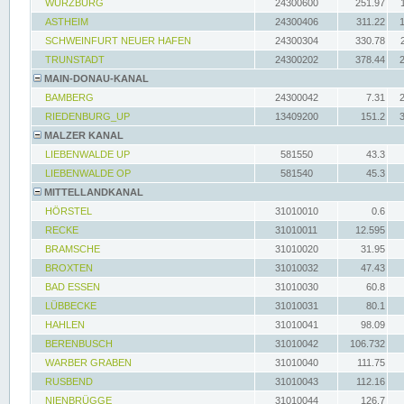
WÜRZBURG
24300600
251.97
ASTHEIM
24300406
311.22
SCHWEINFURT NEUER HAFEN
24300304
330.78
TRUNSTADT
24300202
378.44
MAIN-DONAU-KANAL
BAMBERG
24300042
7.31
RIEDENBURG_UP
13409200
151.2
MALZER KANAL
LIEBENWALDE UP
581550
43.3
LIEBENWALDE OP
581540
45.3
MITTELLANDKANAL
HÖRSTEL
31010010
0.6
RECKE
31010011
12.595
BRAMSCHE
31010020
31.95
BROXTEN
31010032
47.43
BAD ESSEN
31010030
60.8
LÜBBECKE
31010031
80.1
HAHLEN
31010041
98.09
BERENBUSCH
31010042
106.732
WARBER GRABEN
31010040
111.75
RUSBEND
31010043
112.16
NIENBRÜGGE
31010044
126.7