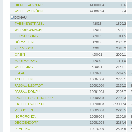
DIEMELTALSPERRE
44100104
90.6
WILHELMSBRÜCKE
44100024
97.4
DONAU
THEBNERSTRASSL
42015
1879.2
WILDUNGSMAUER
42014
1894.7
KORNEUBURG
42013
1941.5
DÜRNSTEIN
42012
2009.2
KIENSTOCK
42011
2015.2
GREIN
420091
2079.1
MAUTHAUSEN
42009
2111.0
WILHERING
420061
2144.1
ERLAU
10096001
2214.5
ACHLEITEN
10094006
2223.1
PASSAU ILZSTADT
10092000
2225.2
PASSAU DONAU
10091008
2226.7
KACHLET SCHLEUSE UP
10090708
2230.3
KACHLET WEHR UP
10090408
2230.724
VILSHOFEN
10089006
2249.5
HOFKIRCHEN
10088003
2256.9
DEGGENDORF
10081004
2284.4
PFELLING
10078000
2305.5