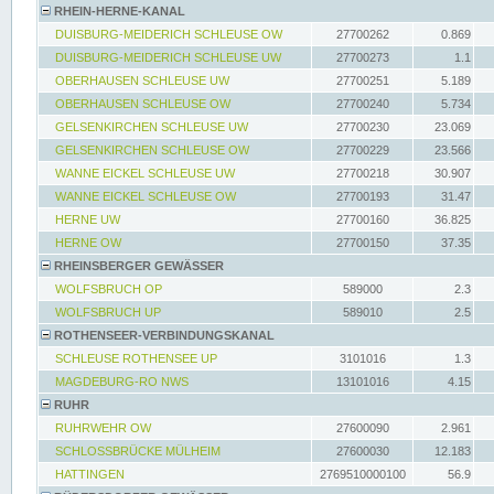
RHEIN-HERNE-KANAL
DUISBURG-MEIDERICH SCHLEUSE OW
27700262
0.869
DUISBURG-MEIDERICH SCHLEUSE UW
27700273
1.1
OBERHAUSEN SCHLEUSE UW
27700251
5.189
OBERHAUSEN SCHLEUSE OW
27700240
5.734
GELSENKIRCHEN SCHLEUSE UW
27700230
23.069
GELSENKIRCHEN SCHLEUSE OW
27700229
23.566
WANNE EICKEL SCHLEUSE UW
27700218
30.907
WANNE EICKEL SCHLEUSE OW
27700193
31.47
HERNE UW
27700160
36.825
HERNE OW
27700150
37.35
RHEINSBERGER GEWÄSSER
WOLFSBRUCH OP
589000
2.3
WOLFSBRUCH UP
589010
2.5
ROTHENSEER-VERBINDUNGSKANAL
SCHLEUSE ROTHENSEE UP
3101016
1.3
MAGDEBURG-RO NWS
13101016
4.15
RUHR
RUHRWEHR OW
27600090
2.961
SCHLOSSBRÜCKE MÜLHEIM
27600030
12.183
HATTINGEN
2769510000100
56.9