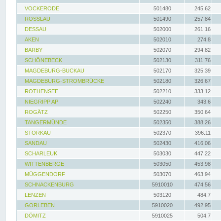
VOCKERODE
501480
245.62
ROSSLAU
501490
257.84
DESSAU
502000
261.16
AKEN
502010
274.8
BARBY
502070
294.82
SCHÖNEBECK
502130
311.76
MAGDEBURG-BUCKAU
502170
325.39
MAGDEBURG-STROMBRÜCKE
502180
326.67
ROTHENSEE
502210
333.12
NIEGRIPP AP
502240
343.6
ROGÄTZ
502250
350.64
TANGERMÜNDE
502350
388.26
STORKAU
502370
396.11
SANDAU
502430
416.06
SCHARLEUK
503030
447.22
WITTENBERGE
503050
453.98
MÜGGENDORF
503070
463.94
SCHNACKENBURG
5910010
474.56
LENZEN
503120
484.7
GORLEBEN
5910020
492.95
DÖMITZ
5910025
504.7