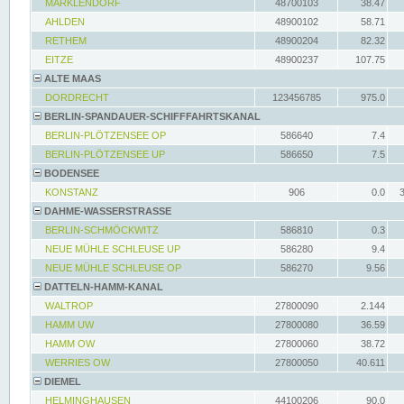
MARKLENDORF
48700103
38.47
AHLDEN
48900102
58.71
RETHEM
48900204
82.32
EITZE
48900237
107.75
ALTE MAAS
DORDRECHT
123456785
975.0
BERLIN-SPANDAUER-SCHIFFFAHRTSKANAL
BERLIN-PLÖTZENSEE OP
586640
7.4
BERLIN-PLÖTZENSEE UP
586650
7.5
BODENSEE
KONSTANZ
906
0.0
DAHME-WASSERSTRASSE
BERLIN-SCHMÖCKWITZ
586810
0.3
NEUE MÜHLE SCHLEUSE UP
586280
9.4
NEUE MÜHLE SCHLEUSE OP
586270
9.56
DATTELN-HAMM-KANAL
WALTROP
27800090
2.144
HAMM UW
27800080
36.59
HAMM OW
27800060
38.72
WERRIES OW
27800050
40.611
DIEMEL
HELMINGHAUSEN
44100206
90.0