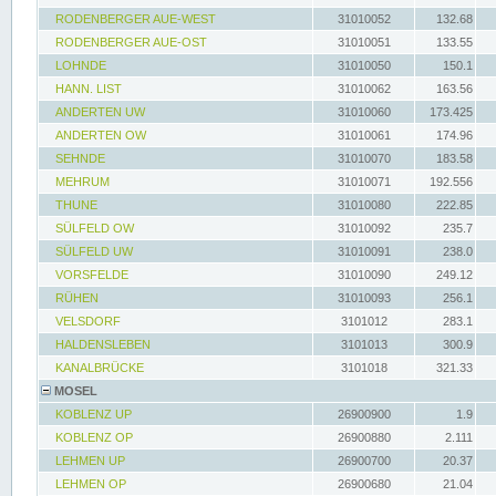
RODENBERGER AUE-WEST
31010052
132.68
RODENBERGER AUE-OST
31010051
133.55
LOHNDE
31010050
150.1
HANN. LIST
31010062
163.56
ANDERTEN UW
31010060
173.425
ANDERTEN OW
31010061
174.96
SEHNDE
31010070
183.58
MEHRUM
31010071
192.556
THUNE
31010080
222.85
SÜLFELD OW
31010092
235.7
SÜLFELD UW
31010091
238.0
VORSFELDE
31010090
249.12
RÜHEN
31010093
256.1
VELSDORF
3101012
283.1
HALDENSLEBEN
3101013
300.9
KANALBRÜCKE
3101018
321.33
MOSEL
KOBLENZ UP
26900900
1.9
KOBLENZ OP
26900880
2.111
LEHMEN UP
26900700
20.37
LEHMEN OP
26900680
21.04