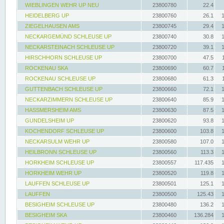
WIEBLINGEN WEHR UP NEU
23800780
22.4
HEIDELBERG UP
23800760
26.1
ZIEGELHAUSEN AMS
23800745
29.4
NECKARGEMÜND SCHLEUSE UP
23800740
30.8
NECKARSTEINACH SCHLEUSE UP
23800720
39.1
HIRSCHHORN SCHLEUSE UP
23800700
47.5
ROCKENAU SKA
23800690
60.7
ROCKENAU SCHLEUSE UP
23800680
61.3
GUTTENBACH SCHLEUSE UP
23800660
72.1
NECKARZIMMERN SCHLEUSE UP
23800640
85.9
HASSMERSHEIM AMS
23800630
87.5
GUNDELSHEIM UP
23800620
93.8
KOCHENDORF SCHLEUSE UP
23800600
103.8
NECKARSULM WEHR UP
23800580
107.0
HEILBRONN SCHLEUSE UP
23800560
113.3
HORKHEIM SCHLEUSE UP
23800557
117.435
HORKHEIM WEHR UP
23800520
119.8
LAUFFEN SCHLEUSE UP
23800501
125.1
LAUFFEN
23800500
125.43
BESIGHEIM SCHLEUSE UP
23800480
136.2
BESIGHEIM SKA
23800460
136.284