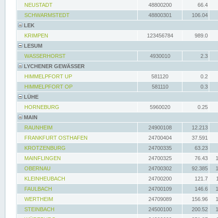
NEUSTADT
48800200
66.4
SCHWARMSTEDT
48800301
106.04
LEK
KRIMPEN
123456784
989.0
LESUM
WASSERHORST
4930010
2.3
LYCHENER GEWÄSSER
HIMMELPFORT UP
581120
0.2
HIMMELPFORT OP
581110
0.3
LÜHE
HORNEBURG
5960020
0.25
MAIN
RAUNHEIM
24900108
12.213
FRANKFURT OSTHAFEN
24700404
37.591
KROTZENBURG
24700335
63.23
MAINFLINGEN
24700325
76.43
OBERNAU
24700302
92.385
KLEINHEUBACH
24700200
121.7
FAULBACH
24700109
146.6
WERTHEIM
24709089
156.96
STEINBACH
24500100
200.52