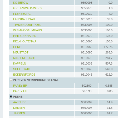
KOSEROW
9690093
0.0
GREIFSWALD-WIECK
9650073
1.0
FLENSBURG
9610010
4.0
LANGBALLIGAU
9610015
35.0
TIMMENDORF POEL
9630007
100.0
WISMAR-BAUMHAUS
9630008
100.0
HEILIGENHAFEN
9610070
123.0
KIEL-HOLTENAU
9610066
150.0
LT KIEL
9610050
177.75
NEUSTADT
9610080
263.0
MARIENLEUCHTE
9610075
284.7
KAPPELN
9610035
507.3
SCHLESWIG
9610040
540.0
ECKERNFÖRDE
9610045
612.0
PAREYER VERBINDUNGSKANAL
PAREY EP
502300
0.685
PAREY UP
587530
0.85
PEENE
AALBUDE
9660009
14.9
DEMMIN
9660007
31.8
JARMEN
9660005
61.7