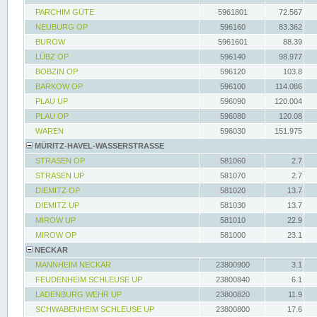
PARCHIM GÜTE
5961801
72.567
NEUBURG OP
596160
83.362
BUROW
5961601
88.39
LÜBZ OP
596140
98.977
BOBZIN OP
596120
103.8
BARKOW OP
596100
114.086
PLAU UP
596090
120.004
PLAU OP
596080
120.08
WAREN
596030
151.975
MÜRITZ-HAVEL-WASSERSTRASSE
STRASEN OP
581060
2.7
STRASEN UP
581070
2.7
DIEMITZ OP
581020
13.7
DIEMITZ UP
581030
13.7
MIROW UP
581010
22.9
MIROW OP
581000
23.1
NECKAR
MANNHEIM NECKAR
23800900
3.1
FEUDENHEIM SCHLEUSE UP
23800840
6.1
LADENBURG WEHR UP
23800820
11.9
SCHWABENHEIM SCHLEUSE UP
23800800
17.6