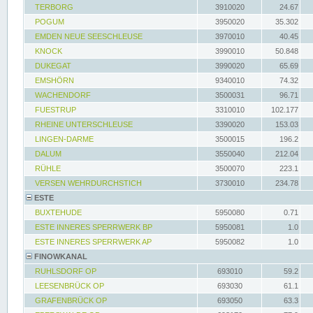
TERBORG
3910020
24.67
POGUM
3950020
35.302
EMDEN NEUE SEESCHLEUSE
3970010
40.45
KNOCK
3990010
50.848
DUKEGAT
3990020
65.69
EMSHÖRN
9340010
74.32
WACHENDORF
3500031
96.71
FUESTRUP
3310010
102.177
RHEINE UNTERSCHLEUSE
3390020
153.03
LINGEN-DARME
3500015
196.2
DALUM
3550040
212.04
RÜHLE
3500070
223.1
VERSEN WEHRDURCHSTICH
3730010
234.78
ESTE
BUXTEHUDE
5950080
0.71
ESTE INNERES SPERRWERK BP
5950081
1.0
ESTE INNERES SPERRWERK AP
5950082
1.0
FINOWKANAL
RUHLSDORF OP
693010
59.2
LEESENBRÜCK OP
693030
61.1
GRAFENBRÜCK OP
693050
63.3