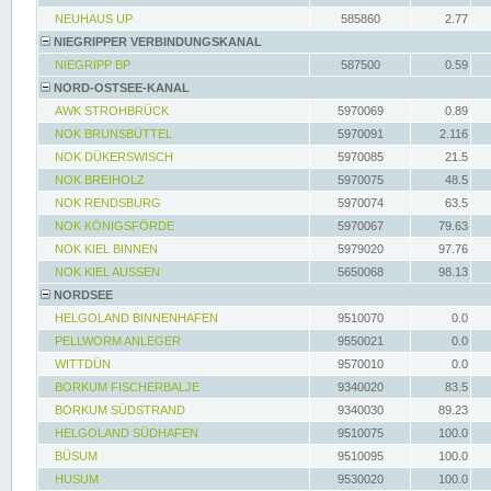
NEUHAUS UP
585860
2.77
NIEGRIPPER VERBINDUNGSKANAL
NIEGRIPP BP
587500
0.59
NORD-OSTSEE-KANAL
AWK STROHBRÜCK
5970069
0.89
NOK BRUNSBÜTTEL
5970091
2.116
NOK DÜKERSWISCH
5970085
21.5
NOK BREIHOLZ
5970075
48.5
NOK RENDSBURG
5970074
63.5
NOK KÖNIGSFÖRDE
5970067
79.63
NOK KIEL BINNEN
5979020
97.76
NOK KIEL AUSSEN
5650068
98.13
NORDSEE
HELGOLAND BINNENHAFEN
9510070
0.0
PELLWORM ANLEGER
9550021
0.0
WITTDÜN
9570010
0.0
BORKUM FISCHERBALJE
9340020
83.5
BORKUM SÜDSTRAND
9340030
89.23
HELGOLAND SÜDHAFEN
9510075
100.0
BÜSUM
9510095
100.0
HUSUM
9530020
100.0