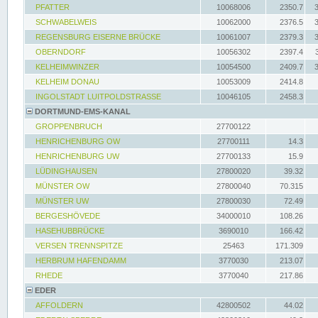
PFATTER
10068006
2350.7
SCHWABELWEIS
10062000
2376.5
REGENSBURG EISERNE BRÜCKE
10061007
2379.3
OBERNDORF
10056302
2397.4
KELHEIMWINZER
10054500
2409.7
KELHEIM DONAU
10053009
2414.8
INGOLSTADT LUITPOLDSTRASSE
10046105
2458.3
DORTMUND-EMS-KANAL
GROPPENBRUCH
27700122
HENRICHENBURG OW
27700111
14.3
HENRICHENBURG UW
27700133
15.9
LÜDINGHAUSEN
27800020
39.32
MÜNSTER OW
27800040
70.315
MÜNSTER UW
27800030
72.49
BERGESHÖVEDE
34000010
108.26
HASEHUBBRÜCKE
3690010
166.42
VERSEN TRENNSPITZE
25463
171.309
HERBRUM HAFENDAMM
3770030
213.07
RHEDE
3770040
217.86
EDER
AFFOLDERN
42800502
44.02