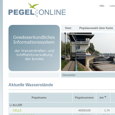
Hilfe
Link
Start
Pegelauswahl über Karte
Newsletter
Aktuelle Wasserstände
Pegelname
Pegelnummer
km
ALLER
CELLE
48300105
1.74