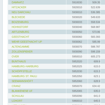
DAMNATZ
5910030
509.35
HITZACKER
5920010
522.639
NEU DARCHAU
5930010
536.385
BLECKEDE
5930020
549.633
BOIZENBURG
5930033
558.534
HOHNSTORF
5930040
568.987
ARTLENBURG
5930050
573.86
GEESTHACHT
5930060
583.393
WEHR GEESTHACHT UP
5930062
585.99
ALTENGAMME
5930070
588.787
ZOLLENSPIEKER
5930090
598.159
OVER
5950010
605.273
BUNTHAUS
5952020
609.9
HAMBURG-HARBURG
5952025
615.0
SCHÖPFSTELLE
5952030
615.3
HAMBURG ST. PAULI
5952050
623.1
SEEMANNSHÖFT
5952060
628.9
CRANZ
5950070
634.42
BLANKENESE UF
5952065
635.0
SCHULAU
5950090
641.0
LÜHORT
5960010
645.5