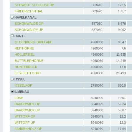
SCHWEDT SCHLEUSE BP
603410
123.5
FRIEDRICHSTHAL
603420
133.7
HAVELKANAL
SCHÖNWALDE OP
587050
8.676
SCHÖNWALDE UP
587060
9.002
HUNTE
OLDENBURG-DRIELAKE
4960030
0.547
REITHÖRNE
4960040
7.6
HOLLERSIEL
4960050
11.535
BUTTELERHÖRNE
4960060
14.249
HUNTEBRÜCK
4960070
17.8
ELSFLETH OHRT
4960080
21.493
IJSSEL
IJSSELKOP
2790070
880.0
ILMENAU
LÜNE
5940020
1.501
BARDOWICK OP
5940029
5.624
BARDOWICK UP
5940030
5.687
WITTORF OP
5940049
12.2
WITTORF UP
5940050
12.3
FAHRENHOLZ OP
5940070
17.64