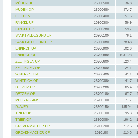
MÜDEN UP
26900500
36.8
MÜDEN OP
26900480
37.47
COCHEM
26900400
51.6
FANKEL UP
26900300
58.9
FANKEL OP
26900280
59.7
SANKT ALDEGUND UP
26900100
78.1
SANKT ALDEGUND OP
26900080
78.48
ENKIRCH UP
26700900
102.6
ENKIRCH OP
26700880
103.128
ZELTINGEN UP
26700600
123.4
ZELTINGEN OP
26700580
124.1
WINTRICH UP
26700400
141.1
WINTRICH OP
26700380
141.7
DETZEM UP
26700200
165.4
DETZEM OP
26700180
167.7
MEHRING AMS
26700100
171.7
RUWER
26500150
185.94
TRIER UP
26500100
195.3
TRIER OP
26500080
196.2
GREVENMACHER UP
26100200
212.5
GREVENMACHER OP
2610180
213.3