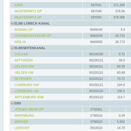
KADE
587541
371.285
WUSTERWITZ OP
587540
376.56
WUSTERWITZ UP
587550
376.965
ELBE-LÜBECK-KANAL
BÜSSAU UP
9669040
3.4
DONNERSCHLEUSE OP
9660049
20.722
MÖLLN
9660050
26.772
ELBESEITENKANAL
OSLOSS
90100100
9.72
WITTINGEN
90100101
39.0
UELZEN OW
90100111
60.38
UELZEN UW
90100110
60.98
BEVENSEN
90100112
79.72
LÜNEBURG OW
90100121
104.0
LÜNEBURG UW
90100120
106.3
ARTLENBURG-ESK
90100122
114.7
EMS
VERSEN WEHR OP
3730001
PAPENBURG
3790010
0.39
WEENER
3790020
6.852
LEERORT
3910010
14.79