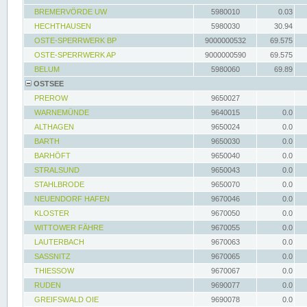
BREMERVÖRDE UW
5980010
0.03
HECHTHAUSEN
5980030
30.94
OSTE-SPERRWERK BP
9000000532
69.575
OSTE-SPERRWERK AP
9000000590
69.575
BELUM
5980060
69.89
OSTSEE
PREROW
9650027
WARNEMÜNDE
9640015
0.0
ALTHAGEN
9650024
0.0
BARTH
9650030
0.0
BARHÖFT
9650040
0.0
STRALSUND
9650043
0.0
STAHLBRODE
9650070
0.0
NEUENDORF HAFEN
9670046
0.0
KLOSTER
9670050
0.0
WITTOWER FÄHRE
9670055
0.0
LAUTERBACH
9670063
0.0
SASSNITZ
9670065
0.0
THIESSOW
9670067
0.0
RUDEN
9690077
0.0
GREIFSWALD OIE
9690078
0.0