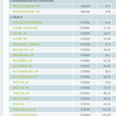
RÜDERSDORFER GEWÄSSER
WOLTERSDORF UP
586050
3.71
WOLTERSDORF OP
586040
3.89
SAALE
GROSS ROSENBURG
570950
9.64
CALBE GRIZEHNE
570940
17.43
CALBE UP
570930
19.67
CALBE OP
570920
20.08
NIENBURG (SAALE)
579100
27.9
BERNBURG UP
570910
36.05
BERNBURG OP
570900
36.2
ALSLEBEN UP
570880
50.24
ALSLEBEN OP
570870
50.42
ROTHENBURG UP
570860
58.6
ROTHENBURG OP
570850
58.78
WETTIN UP
570840
70.3
WETTIN OP
570830
70.47
TROTHA UP
570810
89.15
TROTHA OP
570800
89.22
RÖPZIG
570710
101.9
RISCHMÜHLE UP
570630
115.19
RISCHMÜHLE OP
570620
115.26