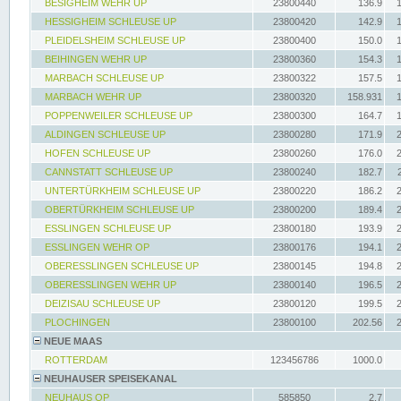
BESIGHEIM WEHR UP
23800440
136.9
HESSIGHEIM SCHLEUSE UP
23800420
142.9
PLEIDELSHEIM SCHLEUSE UP
23800400
150.0
BEIHINGEN WEHR UP
23800360
154.3
MARBACH SCHLEUSE UP
23800322
157.5
MARBACH WEHR UP
23800320
158.931
POPPENWEILER SCHLEUSE UP
23800300
164.7
ALDINGEN SCHLEUSE UP
23800280
171.9
HOFEN SCHLEUSE UP
23800260
176.0
CANNSTATT SCHLEUSE UP
23800240
182.7
UNTERTÜRKHEIM SCHLEUSE UP
23800220
186.2
OBERTÜRKHEIM SCHLEUSE UP
23800200
189.4
ESSLINGEN SCHLEUSE UP
23800180
193.9
ESSLINGEN WEHR OP
23800176
194.1
OBERESSLINGEN SCHLEUSE UP
23800145
194.8
OBERESSLINGEN WEHR UP
23800140
196.5
DEIZISAU SCHLEUSE UP
23800120
199.5
PLOCHINGEN
23800100
202.56
NEUE MAAS
ROTTERDAM
123456786
1000.0
NEUHAUSER SPEISEKANAL
NEUHAUS OP
585850
2.7