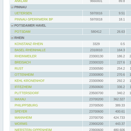
ANKLAM
9660001
89.8
PINNAU
UETERSEN
5970016
9.51
PINNAU-SPERRWERK BP
5970018
18.1
POTSDAMER HAVEL
POTSDAM
580412
26.63
RHEIN
KONSTANZ-RHEIN
3329
0.5
BASEL-RHEINHALLE
2310010
164.3
RHEINWEILER
23300130
186.2
BREISACH
23300320
227.6
RUST
23300580
254.2
OTTENHEIM
23300800
270.6
KEHL-KRONENHOF
23300900
292.2
IFFEZHEIM
23500600
336.2
PLITTERSDORF
23500700
340.2
MAXAU
23700200
362.327
PHILIPPSBURG
23700500
389.33
SPEYER
23700600
400.61
MANNHEIM
23700700
424.733
WORMS
23900200
443.37
NIERSTEIN-OPPENHEIM
23900600
480.606