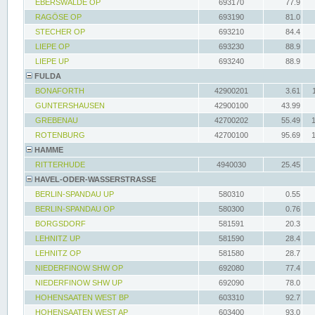
EBERSWALDE OP
693170
77.9
RAGÖSE OP
693190
81.0
STECHER OP
693210
84.4
LIEPE OP
693230
88.9
LIEPE UP
693240
88.9
FULDA
BONAFORTH
42900201
3.61
GUNTERSHAUSEN
42900100
43.99
GREBENAU
42700202
55.49
ROTENBURG
42700100
95.69
HAMME
RITTERHUDE
4940030
25.45
HAVEL-ODER-WASSERSTRASSE
BERLIN-SPANDAU UP
580310
0.55
BERLIN-SPANDAU OP
580300
0.76
BORGSDORF
581591
20.3
LEHNITZ UP
581590
28.4
LEHNITZ OP
581580
28.7
NIEDERFINOW SHW OP
692080
77.4
NIEDERFINOW SHW UP
692090
78.0
HOHENSAATEN WEST BP
603310
92.7
HOHENSAATEN WEST AP
603400
93.0