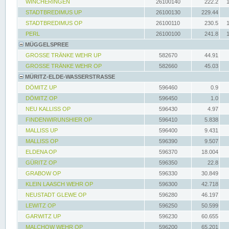
WINCHERINGEN
26100140
222.2
STADTBREDIMUS UP
26100130
229.44
STADTBREDIMUS OP
26100110
230.5
PERL
26100100
241.8
MÜGGELSPREE
GROSSE TRÄNKE WEHR UP
582670
44.91
GROSSE TRÄNKE WEHR OP
582660
45.03
MÜRITZ-ELDE-WASSERSTRASSE
DÖMITZ UP
596460
0.9
DÖMITZ OP
596450
1.0
NEU KALLISS OP
596430
4.97
FINDENWIRUNSHIER OP
596410
5.838
MALLISS UP
596400
9.431
MALLISS OP
596390
9.507
ELDENA OP
596370
18.004
GÜRITZ OP
596350
22.8
GRABOW OP
596330
30.849
KLEIN LAASCH WEHR OP
596300
42.718
NEUSTADT GLEWE OP
596280
46.197
LEWITZ OP
596250
50.599
GARWITZ UP
596230
60.655
MALCHOW WEHR OP
596200
65.201