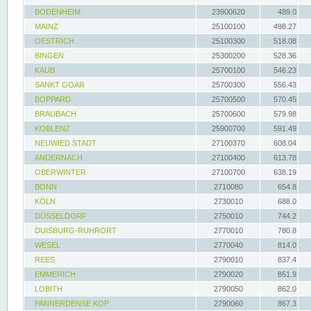
BODENHEIM
23900620
489.0
MAINZ
25100100
498.27
OESTRICH
25100300
518.08
BINGEN
25300200
528.36
KAUB
25700100
546.23
SANKT GOAR
25700300
556.43
BOPPARD
25700500
570.45
BRAUBACH
25700600
579.98
KOBLENZ
25900700
591.49
NEUWIED STADT
27100370
608.04
ANDERNACH
27100400
613.78
OBERWINTER
27100700
638.19
BONN
2710080
654.8
KÖLN
2730010
688.0
DÜSSELDORF
2750010
744.2
DUISBURG-RUHRORT
2770010
780.8
WESEL
2770040
814.0
REES
2790010
837.4
EMMERICH
2790020
851.9
LOBITH
2790050
862.0
PANNERDENSE KOP
2790060
867.3