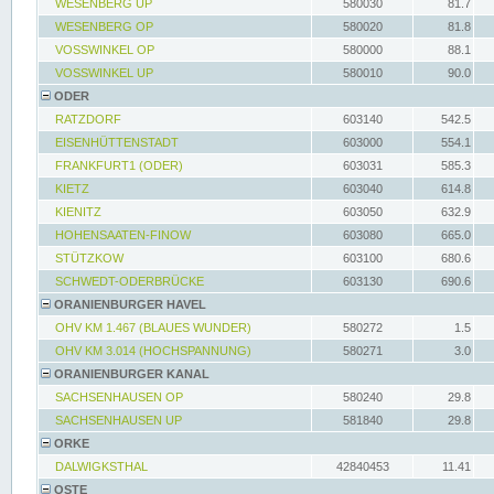
WESENBERG UP
580030
81.7
WESENBERG OP
580020
81.8
VOSSWINKEL OP
580000
88.1
VOSSWINKEL UP
580010
90.0
ODER
RATZDORF
603140
542.5
EISENHÜTTENSTADT
603000
554.1
FRANKFURT1 (ODER)
603031
585.3
KIETZ
603040
614.8
KIENITZ
603050
632.9
HOHENSAATEN-FINOW
603080
665.0
STÜTZKOW
603100
680.6
SCHWEDT-ODERBRÜCKE
603130
690.6
ORANIENBURGER HAVEL
OHV KM 1.467 (BLAUES WUNDER)
580272
1.5
OHV KM 3.014 (HOCHSPANNUNG)
580271
3.0
ORANIENBURGER KANAL
SACHSENHAUSEN OP
580240
29.8
SACHSENHAUSEN UP
581840
29.8
ORKE
DALWIGKSTHAL
42840453
11.41
OSTE