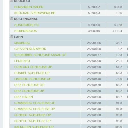
KRÜCKAU
ELMSHORN HAFEN
5970022
0.028
KRÜCKAU-SPERRWERK BP
5970023
10.5
KÜSTENKANAL
HUNDSMÜHLEN
4960020
5.188
HILKENBROOK
3800010
41.194
LAHN
MARBURG
25830056
-38.7
GIESSEN KLÄRWERK
25800100
-3.2
NIEDERBIEL SCHLEUSE KANAL OP
25800177
19.3
LEUN NEU
25800200
25.1
FÜRFURT SCHLEUSE UP
25800300
51.2
RUNKEL SCHLEUSE UP
25800400
65.3
LIMBURG SCHLEUSE UP
25800440
76.6
DIEZ SCHLEUSE OP
25800478
83.2
DIEZ SCHLEUSE UP
25800480
83.2
DIEZ HAFEN
25800500
83.7
CRAMBERG SCHLEUSE OP
25800538
91.8
CRAMBERG SCHLEUSE UP
25800540
91.8
SCHEIDT SCHLEUSE OP
25800558
96.8
SCHEIDT SCHLEUSE UP
25800560
96.8
KALKOFEN SCHLEUSE OP
25800578
105.6