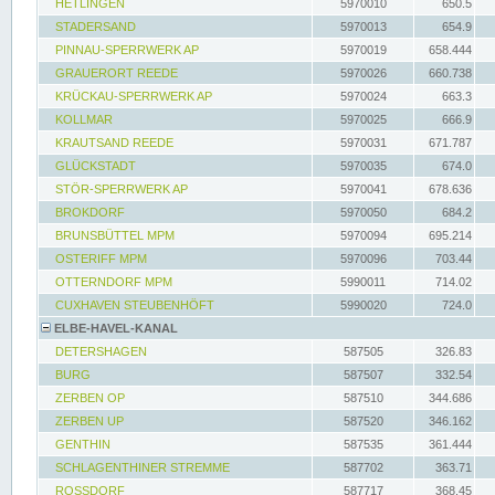
HETLINGEN
5970010
650.5
STADERSAND
5970013
654.9
PINNAU-SPERRWERK AP
5970019
658.444
GRAUERORT REEDE
5970026
660.738
KRÜCKAU-SPERRWERK AP
5970024
663.3
KOLLMAR
5970025
666.9
KRAUTSAND REEDE
5970031
671.787
GLÜCKSTADT
5970035
674.0
STÖR-SPERRWERK AP
5970041
678.636
BROKDORF
5970050
684.2
BRUNSBÜTTEL MPM
5970094
695.214
OSTERIFF MPM
5970096
703.44
OTTERNDORF MPM
5990011
714.02
CUXHAVEN STEUBENHÖFT
5990020
724.0
ELBE-HAVEL-KANAL
DETERSHAGEN
587505
326.83
BURG
587507
332.54
ZERBEN OP
587510
344.686
ZERBEN UP
587520
346.162
GENTHIN
587535
361.444
SCHLAGENTHINER STREMME
587702
363.71
ROSSDORF
587717
368.45