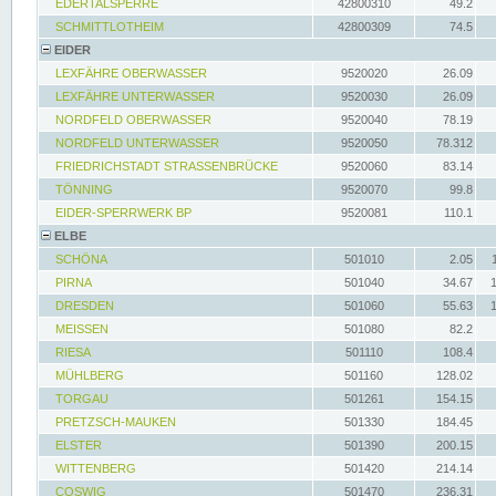
EDERTALSPERRE
42800310
49.2
SCHMITTLOTHEIM
42800309
74.5
EIDER
LEXFÄHRE OBERWASSER
9520020
26.09
LEXFÄHRE UNTERWASSER
9520030
26.09
NORDFELD OBERWASSER
9520040
78.19
NORDFELD UNTERWASSER
9520050
78.312
FRIEDRICHSTADT STRASSENBRÜCKE
9520060
83.14
TÖNNING
9520070
99.8
EIDER-SPERRWERK BP
9520081
110.1
ELBE
SCHÖNA
501010
2.05
PIRNA
501040
34.67
DRESDEN
501060
55.63
MEISSEN
501080
82.2
RIESA
501110
108.4
MÜHLBERG
501160
128.02
TORGAU
501261
154.15
PRETZSCH-MAUKEN
501330
184.45
ELSTER
501390
200.15
WITTENBERG
501420
214.14
COSWIG
501470
236.31