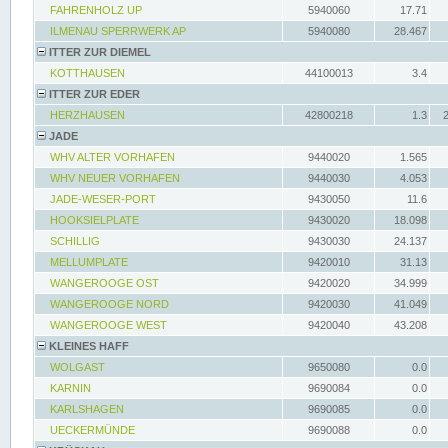
FAHRENHOLZ UP
5940060
17.71
ILMENAU SPERRWERK AP
5940080
28.467
ITTER ZUR DIEMEL
KOTTHAUSEN
44100013
3.4
ITTER ZUR EDER
HERZHAUSEN
42800218
1.3
JADE
WHV ALTER VORHAFEN
9440020
1.565
WHV NEUER VORHAFEN
9440030
4.053
JADE-WESER-PORT
9430050
11.6
HOOKSIELPLATE
9430020
18.098
SCHILLIG
9430030
24.137
MELLUMPLATE
9420010
31.13
WANGEROOGE OST
9420020
34.999
WANGEROOGE NORD
9420030
41.049
WANGEROOGE WEST
9420040
43.208
KLEINES HAFF
WOLGAST
9650080
0.0
KARNIN
9690084
0.0
KARLSHAGEN
9690085
0.0
UECKERMÜNDE
9690088
0.0