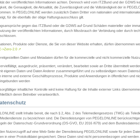
ität der veröffentlichten Informationen achten. Dennoch wird vom ITZBund und der GDWS kein
gkeit, die Genauigkeit, die Aktualität, die Zuverlässigkeit und die Vollständigkeit der in PEG
ommen. In PEGELONLINE werden zusätzlich Daten Dritter von nationalen und internationale
igt, für die ebenfalls der obige Haftungsausschluss gilt.
ngsansprüche gegen das ITZBund oder die GDWS auf Grund Schäden materieller oder immater
utzung der veröffentlichten Informationen, durch Missbrauch der Verbindung oder durch tec
schlossen.
mationen, Produkte oder Dienste, die Sie von dieser Website erhalten, dürfen übernommen we
->Zero-2.0
↗
reitgestellten Daten und Metadaten dürfen für die kommerzielle und nicht kommerzielle Nut
ervielfältigt, ausgedruckt, präsentiert, verändert, bearbeitet sowie an Dritte übermittelt werde
mit eigenen Daten und Daten Anderer zusammengeführt und zu selbständigen neuen Datens
in interne und externe Geschäftsprozesse, Produkte und Anwendungen in öffentlichen und nic
eingebunden werden
sorgfältiger inhaltlicher Kontrolle wird keine Haftung für die Inhalte externer Links übernomme
ließlich deren Betreiber verantwortlich.
Datenschutz
ONLINE stellt Inhalte bereit, die nach § 2, Abs. 2 des Telemediengesetzes (TMG) als Teled
s Mediendienste zu bezeichnen sind. Die Dienstleistungen von PEGELONLINE berücksichtigen
egeln der Datenschutz-Grundverordnung (DS-GVO, EU 2016 /679) und dem Bundesdatensc
eden Nutzerzugriff auf eine Web-Seite der Dienstleistung PEGELONLINE sowie für jeden Dat
en in einer Protokolldatei gespeichert. Diese Daten sind nicht personenbezogen und werden a