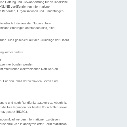
e Haftung und Gewährleistung für die inhaltliche
ELONLINE veröffentlichten Informationen
n Behörden, Organisationen und Einrichtungen
ieller Art, die aus der Nutzung bzw.
hnische Störungen entstanden sind, sind
rden. Dies geschieht auf der Grundlage der Lizenz
zung insbesondere
n
ätzen verbunden werden
ht öffentlichen elektronischen Netzwerken
n. Für den Inhalt der verlinkten Seiten sind
ienste und nach Rundfunkstaatsvertrag Abschnitt
 die Festlegungen der beiden Vorschriften sowie
hutzgesetz (BDSG).
endownload werden Informationen zu diesen
usschließlich in anonymisierter Form statistisch