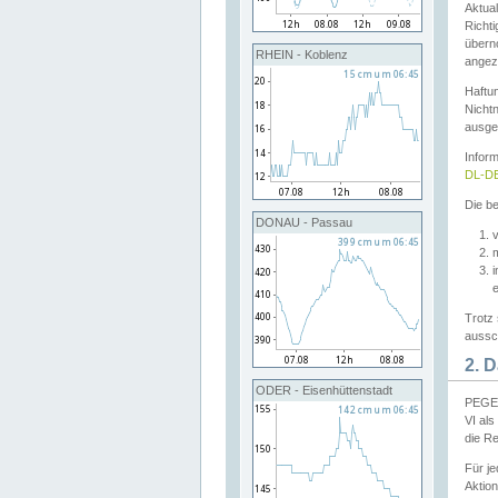
Aktual
Richti
übern
RHEIN - Koblenz
angeze
Haftu
Nichtn
ausge
Infor
DL-DE
Die be
DONAU - Passau
v
Trotz 
aussch
2. 
ODER - Eisenhüttenstadt
PEGEL
VI al
die R
Für j
Aktion