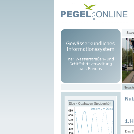
Start
Newsle
Nut
Elbe - Cuxhaven Steubenhöft
1. 
Das I