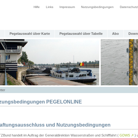
Hilfe
Links
Impressum
Nutzungsbedingungen
Datenschutz
Pegelauswahl über Karte
Pegelauswahl über Tabelle
Abo
Down
tter
zungsbedingungen PEGELONLINE
Haftungsausschluss und Nutzungsbedingungen
TZBund handelt im Auftrag der Generaldirektion Wasserstraßen und Schifffahrt (
GDWS
↗
) u