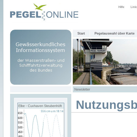
Hilfe
Link
Start
Pegelauswahl über Karte
Newsletter
Nutzungs
Elbe - Cuxhaven Steubenhöft