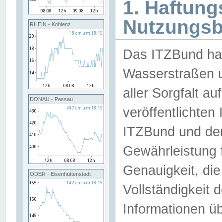
1. Haftun
Nutzungs
RHEIN - Koblenz
Das ITZBund han
Wasserstraßen u
aller Sorgfalt au
DONAU - Passau
veröffentlichte
ITZBund und de
Gewährleistung fü
Genauigkeit, die 
ODER - Eisenhüttenstadt
Vollständigkeit
Informationen 