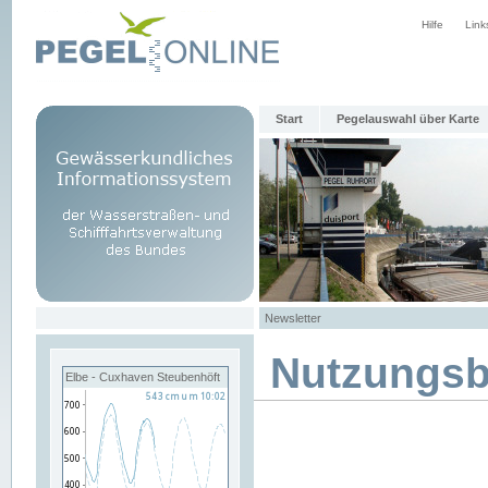
Hilfe
Link
Start
Pegelauswahl über Karte
Newsletter
Nutzungs
Elbe - Cuxhaven Steubenhöft