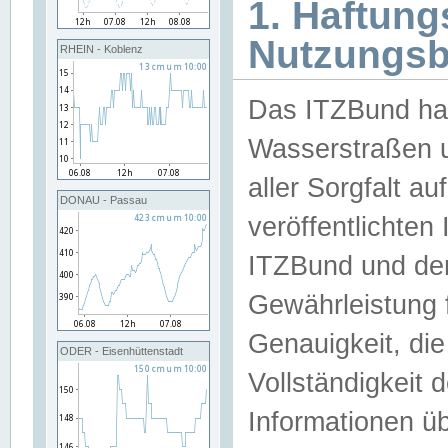
1. Haftun
Nutzungs
RHEIN - Koblenz
Das ITZBund han
Wasserstraßen u
aller Sorgfalt au
DONAU - Passau
veröffentlichte
ITZBund und de
Gewährleistung fü
Genauigkeit, die 
ODER - Eisenhüttenstadt
Vollständigkeit
Informationen 