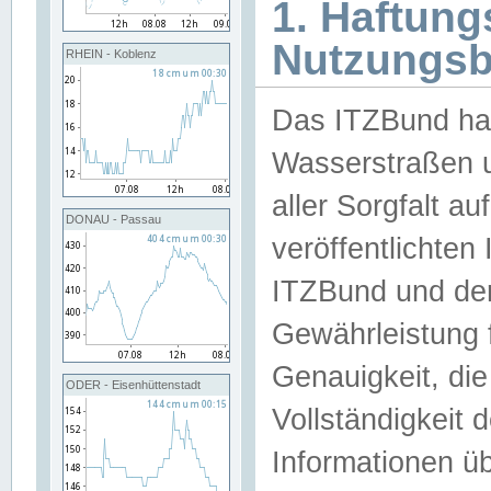
1. Haftun
Nutzungs
RHEIN - Koblenz
Das ITZBund han
Wasserstraßen u
aller Sorgfalt au
DONAU - Passau
veröffentlichte
ITZBund und de
Gewährleistung fü
Genauigkeit, die 
ODER - Eisenhüttenstadt
Vollständigkeit
Informationen 