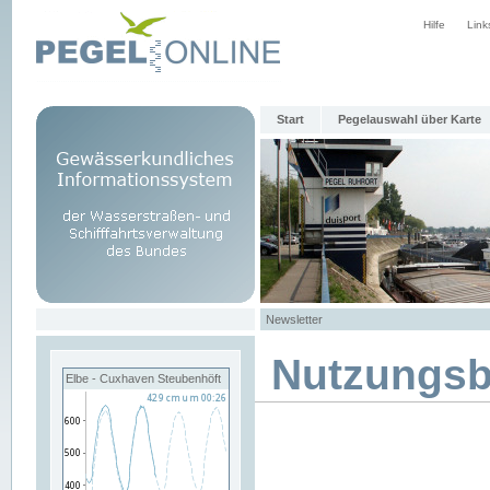
Hilfe
Link
Start
Pegelauswahl über Karte
Newsletter
Nutzungs
Elbe - Cuxhaven Steubenhöft