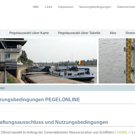
Hilfe
Links
Impressum
Nutzungsbedingungen
Datenschutz
Pegelauswahl über Karte
Pegelauswahl über Tabelle
Abo
Down
tter
zungsbedingungen PEGELONLINE
Haftungsausschluss und Nutzungsbedingungen
TZBund handelt im Auftrag der Generaldirektion Wasserstraßen und Schifffahrt (
GDWS
↗
) u