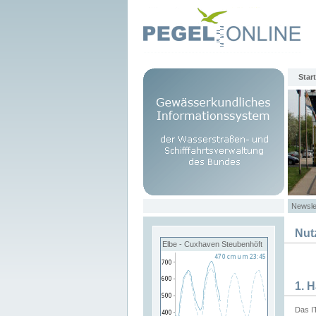
Start
Newsle
Nut
Elbe - Cuxhaven Steubenhöft
1. 
Das I