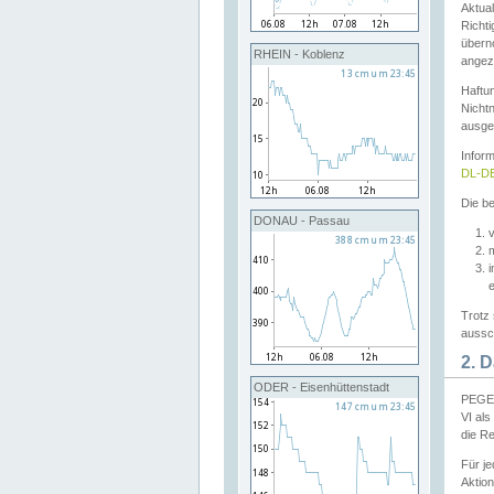
Aktual
Richti
übern
RHEIN - Koblenz
angeze
Haftu
Nichtn
ausge
Infor
DL-DE
Die be
DONAU - Passau
v
Trotz 
aussch
2. 
ODER - Eisenhüttenstadt
PEGEL
VI al
die R
Für j
Aktion