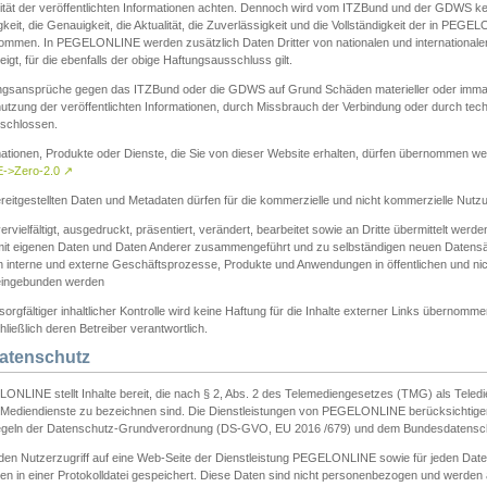
ität der veröffentlichten Informationen achten. Dennoch wird vom ITZBund und der GDWS kein
gkeit, die Genauigkeit, die Aktualität, die Zuverlässigkeit und die Vollständigkeit der in PEG
ommen. In PEGELONLINE werden zusätzlich Daten Dritter von nationalen und internationale
igt, für die ebenfalls der obige Haftungsausschluss gilt.
ngsansprüche gegen das ITZBund oder die GDWS auf Grund Schäden materieller oder immater
utzung der veröffentlichten Informationen, durch Missbrauch der Verbindung oder durch tec
schlossen.
mationen, Produkte oder Dienste, die Sie von dieser Website erhalten, dürfen übernommen we
->Zero-2.0
↗
reitgestellten Daten und Metadaten dürfen für die kommerzielle und nicht kommerzielle Nut
ervielfältigt, ausgedruckt, präsentiert, verändert, bearbeitet sowie an Dritte übermittelt werde
mit eigenen Daten und Daten Anderer zusammengeführt und zu selbständigen neuen Datens
in interne und externe Geschäftsprozesse, Produkte und Anwendungen in öffentlichen und nic
eingebunden werden
sorgfältiger inhaltlicher Kontrolle wird keine Haftung für die Inhalte externer Links übernomme
ließlich deren Betreiber verantwortlich.
Datenschutz
ONLINE stellt Inhalte bereit, die nach § 2, Abs. 2 des Telemediengesetzes (TMG) als Teled
s Mediendienste zu bezeichnen sind. Die Dienstleistungen von PEGELONLINE berücksichtigen
egeln der Datenschutz-Grundverordnung (DS-GVO, EU 2016 /679) und dem Bundesdatensc
eden Nutzerzugriff auf eine Web-Seite der Dienstleistung PEGELONLINE sowie für jeden Dat
en in einer Protokolldatei gespeichert. Diese Daten sind nicht personenbezogen und werden a