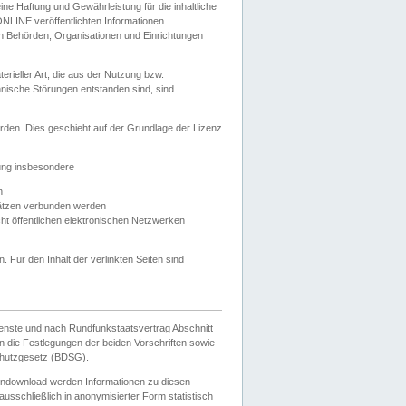
e Haftung und Gewährleistung für die inhaltliche
ELONLINE veröffentlichten Informationen
n Behörden, Organisationen und Einrichtungen
ieller Art, die aus der Nutzung bzw.
hnische Störungen entstanden sind, sind
rden. Dies geschieht auf der Grundlage der Lizenz
zung insbesondere
n
ätzen verbunden werden
ht öffentlichen elektronischen Netzwerken
n. Für den Inhalt der verlinkten Seiten sind
ienste und nach Rundfunkstaatsvertrag Abschnitt
 die Festlegungen der beiden Vorschriften sowie
hutzgesetz (BDSG).
endownload werden Informationen zu diesen
usschließlich in anonymisierter Form statistisch