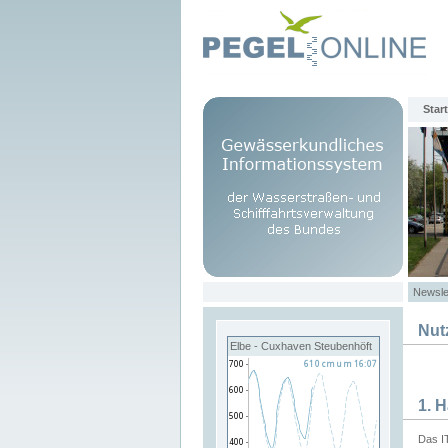
Start
Newsle
Nut
Elbe - Cuxhaven Steubenhöft
1. 
Das I