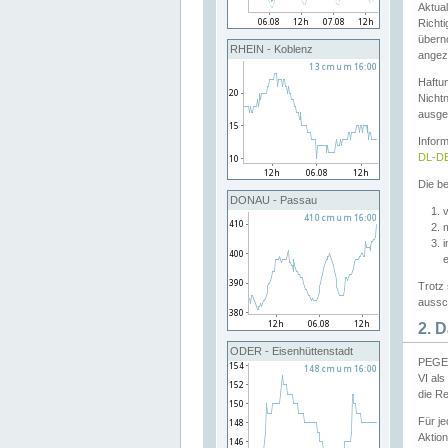
Aktual
Richti
übern
RHEIN - Koblenz
angeze
Haftu
Nichtn
ausge
Infor
DL-DE
Die be
DONAU - Passau
v
Trotz 
aussch
2. 
ODER - Eisenhüttenstadt
PEGEL
VI al
die R
Für j
Aktion