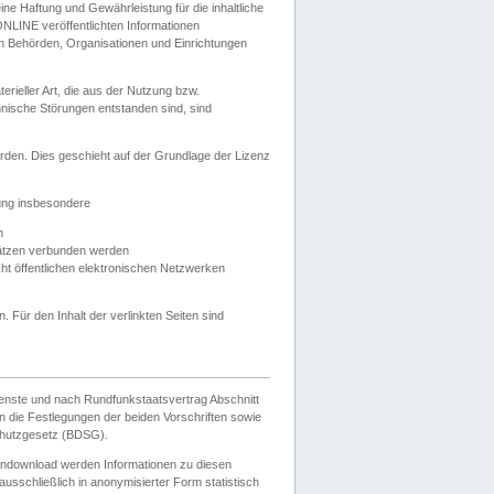
e Haftung und Gewährleistung für die inhaltliche
ELONLINE veröffentlichten Informationen
n Behörden, Organisationen und Einrichtungen
ieller Art, die aus der Nutzung bzw.
hnische Störungen entstanden sind, sind
rden. Dies geschieht auf der Grundlage der Lizenz
zung insbesondere
n
ätzen verbunden werden
ht öffentlichen elektronischen Netzwerken
n. Für den Inhalt der verlinkten Seiten sind
ienste und nach Rundfunkstaatsvertrag Abschnitt
 die Festlegungen der beiden Vorschriften sowie
hutzgesetz (BDSG).
endownload werden Informationen zu diesen
usschließlich in anonymisierter Form statistisch