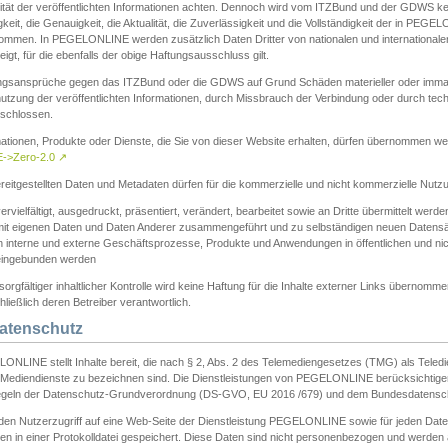
ität der veröffentlichten Informationen achten. Dennoch wird vom ITZBund und der GDWS kein
gkeit, die Genauigkeit, die Aktualität, die Zuverlässigkeit und die Vollständigkeit der in PEG
ommen. In PEGELONLINE werden zusätzlich Daten Dritter von nationalen und internationale
igt, für die ebenfalls der obige Haftungsausschluss gilt.
ngsansprüche gegen das ITZBund oder die GDWS auf Grund Schäden materieller oder immater
utzung der veröffentlichten Informationen, durch Missbrauch der Verbindung oder durch tec
schlossen.
mationen, Produkte oder Dienste, die Sie von dieser Website erhalten, dürfen übernommen we
->Zero-2.0
↗
reitgestellten Daten und Metadaten dürfen für die kommerzielle und nicht kommerzielle Nut
ervielfältigt, ausgedruckt, präsentiert, verändert, bearbeitet sowie an Dritte übermittelt werde
mit eigenen Daten und Daten Anderer zusammengeführt und zu selbständigen neuen Datens
in interne und externe Geschäftsprozesse, Produkte und Anwendungen in öffentlichen und nic
eingebunden werden
sorgfältiger inhaltlicher Kontrolle wird keine Haftung für die Inhalte externer Links übernomme
ließlich deren Betreiber verantwortlich.
Datenschutz
ONLINE stellt Inhalte bereit, die nach § 2, Abs. 2 des Telemediengesetzes (TMG) als Teled
s Mediendienste zu bezeichnen sind. Die Dienstleistungen von PEGELONLINE berücksichtigen
egeln der Datenschutz-Grundverordnung (DS-GVO, EU 2016 /679) und dem Bundesdatensc
eden Nutzerzugriff auf eine Web-Seite der Dienstleistung PEGELONLINE sowie für jeden Dat
en in einer Protokolldatei gespeichert. Diese Daten sind nicht personenbezogen und werden a