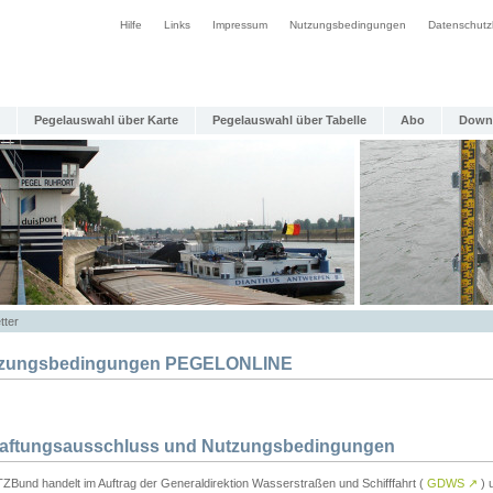
Hilfe
Links
Impressum
Nutzungsbedingungen
Datenschutz
Pegelauswahl über Karte
Pegelauswahl über Tabelle
Abo
Down
tter
zungsbedingungen PEGELONLINE
Haftungsausschluss und Nutzungsbedingungen
TZBund handelt im Auftrag der Generaldirektion Wasserstraßen und Schifffahrt (
GDWS
↗
) u