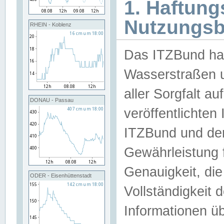
1. Haftun
Nutzungs
RHEIN - Koblenz
Das ITZBund han
Wasserstraßen u
aller Sorgfalt au
DONAU - Passau
veröffentlichte
ITZBund und de
Gewährleistung fü
Genauigkeit, die 
ODER - Eisenhüttenstadt
Vollständigkeit
Informationen 