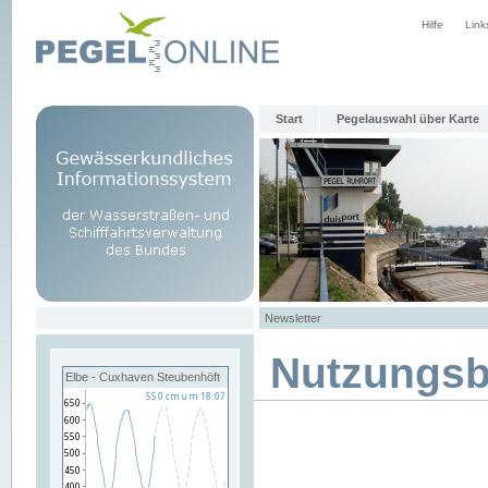
Hilfe
Link
Start
Pegelauswahl über Karte
Newsletter
Nutzungs
Elbe - Cuxhaven Steubenhöft