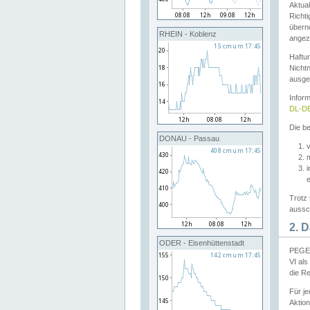
Aktual
Richti
übern
RHEIN - Koblenz
angeze
Haftu
Nichtn
ausge
Infor
DL-DE
Die be
DONAU - Passau
v
Trotz 
aussch
2. 
ODER - Eisenhüttenstadt
PEGEL
VI al
die R
Für j
Aktion