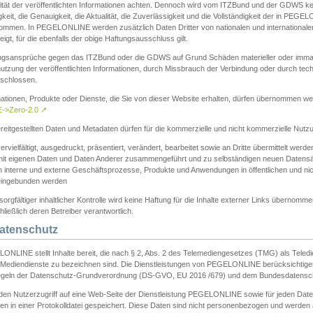
ität der veröffentlichten Informationen achten. Dennoch wird vom ITZBund und der GDWS kein
gkeit, die Genauigkeit, die Aktualität, die Zuverlässigkeit und die Vollständigkeit der in PEG
ommen. In PEGELONLINE werden zusätzlich Daten Dritter von nationalen und internationale
igt, für die ebenfalls der obige Haftungsausschluss gilt.
ngsansprüche gegen das ITZBund oder die GDWS auf Grund Schäden materieller oder immater
utzung der veröffentlichten Informationen, durch Missbrauch der Verbindung oder durch tec
schlossen.
mationen, Produkte oder Dienste, die Sie von dieser Website erhalten, dürfen übernommen we
->Zero-2.0
↗
reitgestellten Daten und Metadaten dürfen für die kommerzielle und nicht kommerzielle Nut
ervielfältigt, ausgedruckt, präsentiert, verändert, bearbeitet sowie an Dritte übermittelt werde
mit eigenen Daten und Daten Anderer zusammengeführt und zu selbständigen neuen Datens
in interne und externe Geschäftsprozesse, Produkte und Anwendungen in öffentlichen und nic
eingebunden werden
sorgfältiger inhaltlicher Kontrolle wird keine Haftung für die Inhalte externer Links übernomme
ließlich deren Betreiber verantwortlich.
Datenschutz
ONLINE stellt Inhalte bereit, die nach § 2, Abs. 2 des Telemediengesetzes (TMG) als Teled
s Mediendienste zu bezeichnen sind. Die Dienstleistungen von PEGELONLINE berücksichtigen
egeln der Datenschutz-Grundverordnung (DS-GVO, EU 2016 /679) und dem Bundesdatensc
eden Nutzerzugriff auf eine Web-Seite der Dienstleistung PEGELONLINE sowie für jeden Dat
en in einer Protokolldatei gespeichert. Diese Daten sind nicht personenbezogen und werden a