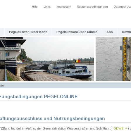
Hilfe
Links
Impressum
Nutzungsbedingungen
Datenschutz
Pegelauswahl über Karte
Pegelauswahl über Tabelle
Abo
Down
tter
zungsbedingungen PEGELONLINE
Haftungsausschluss und Nutzungsbedingungen
TZBund handelt im Auftrag der Generaldirektion Wasserstraßen und Schifffahrt (
GDWS
↗
) u