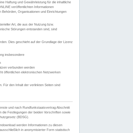
e Haftung und Gewährleistung für die inhaltliche
ELONLINE veröffentlichten Informationen
n Behörden, Organisationen und Einrichtungen
ieller Art, die aus der Nutzung bzw.
hnische Störungen entstanden sind, sind
rden. Dies geschieht auf der Grundlage der Lizenz
zung insbesondere
n
ätzen verbunden werden
ht öffentlichen elektronischen Netzwerken
n. Für den Inhalt der verlinkten Seiten sind
ienste und nach Rundfunkstaatsvertrag Abschnitt
 die Festlegungen der beiden Vorschriften sowie
hutzgesetz (BDSG).
endownload werden Informationen zu diesen
usschließlich in anonymisierter Form statistisch