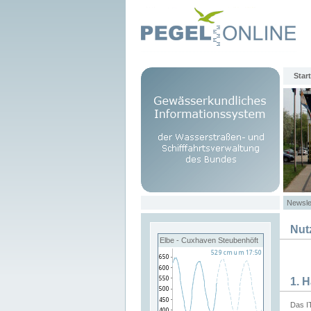
Start
Newsle
Nut
Elbe - Cuxhaven Steubenhöft
1. 
Das I