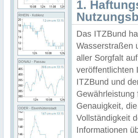
1. Haftun
Nutzungs
RHEIN - Koblenz
Das ITZBund han
Wasserstraßen u
aller Sorgfalt au
DONAU - Passau
veröffentlichte
ITZBund und de
Gewährleistung fü
Genauigkeit, die 
ODER - Eisenhüttenstadt
Vollständigkeit
Informationen 