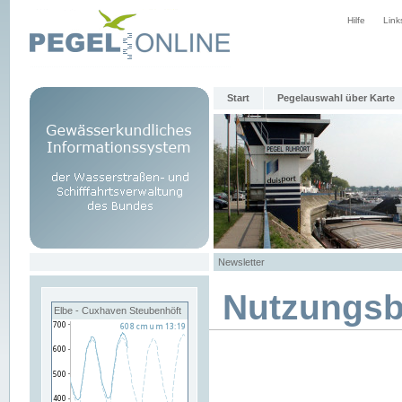
Hilfe
Link
Start
Pegelauswahl über Karte
Newsletter
Nutzungs
Elbe - Cuxhaven Steubenhöft