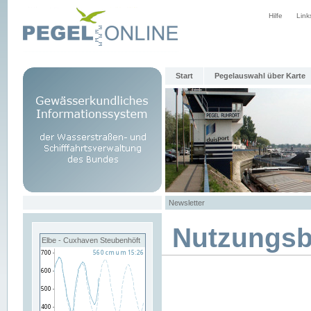
Hilfe
Link
Start
Pegelauswahl über Karte
Newsletter
Nutzungs
Elbe - Cuxhaven Steubenhöft