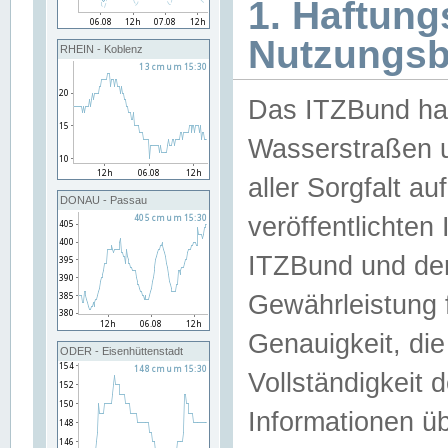
1. Haftun
Nutzungs
RHEIN - Koblenz
Das ITZBund han
Wasserstraßen u
aller Sorgfalt au
DONAU - Passau
veröffentlichte
ITZBund und de
Gewährleistung fü
Genauigkeit, die 
ODER - Eisenhüttenstadt
Vollständigkeit
Informationen 