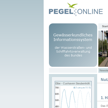
Start
Newsle
Nut
Elbe - Cuxhaven Steubenhöft
1. 
Das I