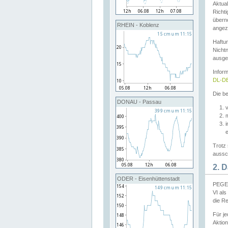
Aktual
Richti
übern
RHEIN - Koblenz
angeze
Haftu
Nichtn
ausge
Infor
DL-DE
Die be
DONAU - Passau
v
Trotz 
aussch
2. 
ODER - Eisenhüttenstadt
PEGEL
VI al
die R
Für j
Aktion