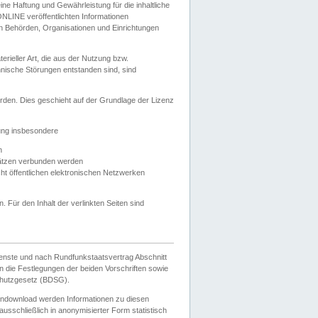
e Haftung und Gewährleistung für die inhaltliche
ELONLINE veröffentlichten Informationen
n Behörden, Organisationen und Einrichtungen
ieller Art, die aus der Nutzung bzw.
hnische Störungen entstanden sind, sind
rden. Dies geschieht auf der Grundlage der Lizenz
zung insbesondere
n
ätzen verbunden werden
ht öffentlichen elektronischen Netzwerken
n. Für den Inhalt der verlinkten Seiten sind
ienste und nach Rundfunkstaatsvertrag Abschnitt
 die Festlegungen der beiden Vorschriften sowie
hutzgesetz (BDSG).
endownload werden Informationen zu diesen
usschließlich in anonymisierter Form statistisch