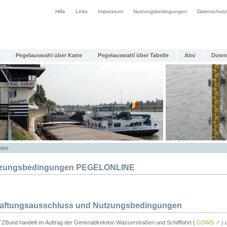
Hilfe
Links
Impressum
Nutzungsbedingungen
Datenschutz
Pegelauswahl über Karte
Pegelauswahl über Tabelle
Abo
Down
tter
zungsbedingungen PEGELONLINE
Haftungsausschluss und Nutzungsbedingungen
TZBund handelt im Auftrag der Generaldirektion Wasserstraßen und Schifffahrt (
GDWS
↗
) u