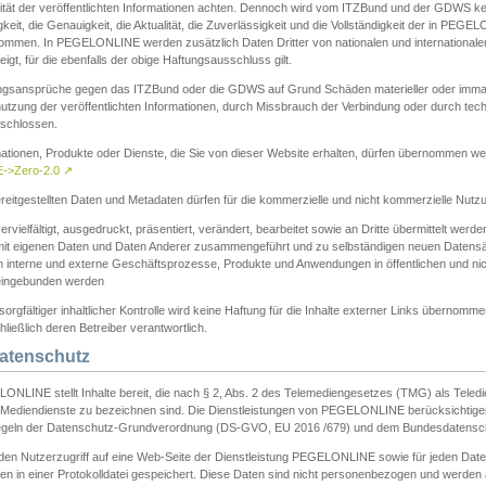
ität der veröffentlichten Informationen achten. Dennoch wird vom ITZBund und der GDWS kein
gkeit, die Genauigkeit, die Aktualität, die Zuverlässigkeit und die Vollständigkeit der in PEG
ommen. In PEGELONLINE werden zusätzlich Daten Dritter von nationalen und internationale
igt, für die ebenfalls der obige Haftungsausschluss gilt.
ngsansprüche gegen das ITZBund oder die GDWS auf Grund Schäden materieller oder immater
utzung der veröffentlichten Informationen, durch Missbrauch der Verbindung oder durch tec
schlossen.
mationen, Produkte oder Dienste, die Sie von dieser Website erhalten, dürfen übernommen we
->Zero-2.0
↗
reitgestellten Daten und Metadaten dürfen für die kommerzielle und nicht kommerzielle Nut
ervielfältigt, ausgedruckt, präsentiert, verändert, bearbeitet sowie an Dritte übermittelt werde
mit eigenen Daten und Daten Anderer zusammengeführt und zu selbständigen neuen Datens
in interne und externe Geschäftsprozesse, Produkte und Anwendungen in öffentlichen und nic
eingebunden werden
sorgfältiger inhaltlicher Kontrolle wird keine Haftung für die Inhalte externer Links übernomme
ließlich deren Betreiber verantwortlich.
Datenschutz
ONLINE stellt Inhalte bereit, die nach § 2, Abs. 2 des Telemediengesetzes (TMG) als Teled
s Mediendienste zu bezeichnen sind. Die Dienstleistungen von PEGELONLINE berücksichtigen
egeln der Datenschutz-Grundverordnung (DS-GVO, EU 2016 /679) und dem Bundesdatensc
eden Nutzerzugriff auf eine Web-Seite der Dienstleistung PEGELONLINE sowie für jeden Dat
en in einer Protokolldatei gespeichert. Diese Daten sind nicht personenbezogen und werden a