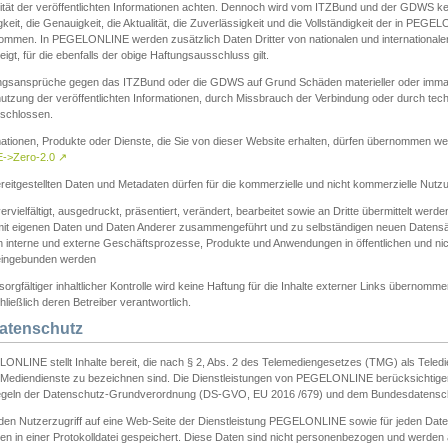
ität der veröffentlichten Informationen achten. Dennoch wird vom ITZBund und der GDWS kein
gkeit, die Genauigkeit, die Aktualität, die Zuverlässigkeit und die Vollständigkeit der in PEG
ommen. In PEGELONLINE werden zusätzlich Daten Dritter von nationalen und internationale
igt, für die ebenfalls der obige Haftungsausschluss gilt.
ngsansprüche gegen das ITZBund oder die GDWS auf Grund Schäden materieller oder immater
utzung der veröffentlichten Informationen, durch Missbrauch der Verbindung oder durch tec
schlossen.
mationen, Produkte oder Dienste, die Sie von dieser Website erhalten, dürfen übernommen we
->Zero-2.0
↗
reitgestellten Daten und Metadaten dürfen für die kommerzielle und nicht kommerzielle Nut
ervielfältigt, ausgedruckt, präsentiert, verändert, bearbeitet sowie an Dritte übermittelt werde
mit eigenen Daten und Daten Anderer zusammengeführt und zu selbständigen neuen Datens
in interne und externe Geschäftsprozesse, Produkte und Anwendungen in öffentlichen und nic
eingebunden werden
sorgfältiger inhaltlicher Kontrolle wird keine Haftung für die Inhalte externer Links übernomme
ließlich deren Betreiber verantwortlich.
Datenschutz
ONLINE stellt Inhalte bereit, die nach § 2, Abs. 2 des Telemediengesetzes (TMG) als Teled
s Mediendienste zu bezeichnen sind. Die Dienstleistungen von PEGELONLINE berücksichtigen
egeln der Datenschutz-Grundverordnung (DS-GVO, EU 2016 /679) und dem Bundesdatensc
eden Nutzerzugriff auf eine Web-Seite der Dienstleistung PEGELONLINE sowie für jeden Dat
en in einer Protokolldatei gespeichert. Diese Daten sind nicht personenbezogen und werden a