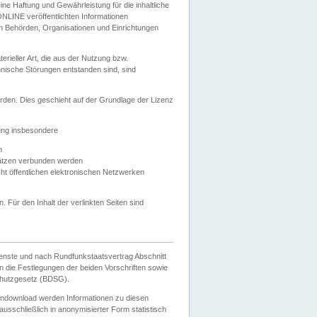
e Haftung und Gewährleistung für die inhaltliche
ELONLINE veröffentlichten Informationen
n Behörden, Organisationen und Einrichtungen
ieller Art, die aus der Nutzung bzw.
hnische Störungen entstanden sind, sind
rden. Dies geschieht auf der Grundlage der Lizenz
zung insbesondere
n
ätzen verbunden werden
ht öffentlichen elektronischen Netzwerken
n. Für den Inhalt der verlinkten Seiten sind
ienste und nach Rundfunkstaatsvertrag Abschnitt
 die Festlegungen der beiden Vorschriften sowie
hutzgesetz (BDSG).
endownload werden Informationen zu diesen
usschließlich in anonymisierter Form statistisch