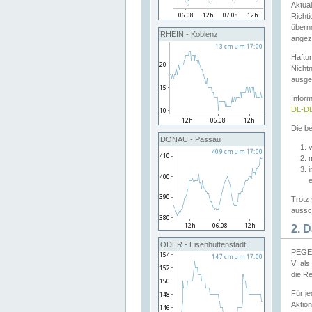
Aktual
Richti
übern
RHEIN - Koblenz
angeze
Haftu
Nichtn
ausge
Infor
DL-DE
Die be
DONAU - Passau
v
Trotz 
aussch
2. 
ODER - Eisenhüttenstadt
PEGEL
VI al
die R
Für j
Aktion