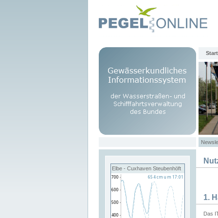
Start
Newsle
Nut
Elbe - Cuxhaven Steubenhöft
1. 
Das I