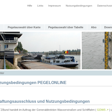
Hilfe
Links
Impressum
Nutzungsbedingungen
Datenschutz
Pegelauswahl über Karte
Pegelauswahl über Tabelle
Abo
Down
tter
zungsbedingungen PEGELONLINE
Haftungsausschluss und Nutzungsbedingungen
TZBund handelt im Auftrag der Generaldirektion Wasserstraßen und Schifffahrt (
GDWS
↗
) u