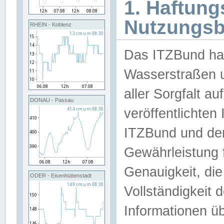
1. Haftun
Nutzungs
RHEIN - Koblenz
Das ITZBund han
Wasserstraßen u
aller Sorgfalt au
DONAU - Passau
veröffentlichte
ITZBund und de
Gewährleistung fü
Genauigkeit, die 
ODER - Eisenhüttenstadt
Vollständigkeit
Informationen 