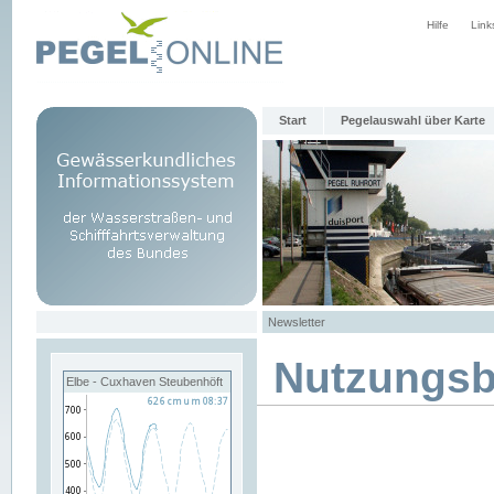
Hilfe
Link
Start
Pegelauswahl über Karte
Newsletter
Nutzungs
Elbe - Cuxhaven Steubenhöft