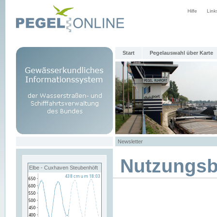
Hilfe
Link
Start
Pegelauswahl über Karte
Newsletter
Nutzungs
Elbe - Cuxhaven Steubenhöft