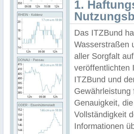
1. Haftun
Nutzungs
RHEIN - Koblenz
Das ITZBund han
Wasserstraßen u
aller Sorgfalt au
DONAU - Passau
veröffentlichte
ITZBund und de
Gewährleistung fü
Genauigkeit, die 
ODER - Eisenhüttenstadt
Vollständigkeit
Informationen 