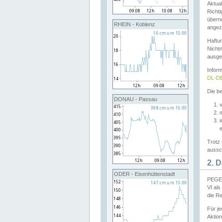
Aktual
Richti
übern
RHEIN - Koblenz
angeze
Haftu
Nichtn
ausge
Infor
DL-DE
Die be
DONAU - Passau
v
Trotz 
aussch
2. 
ODER - Eisenhüttenstadt
PEGEL
VI al
die R
Für j
Aktion