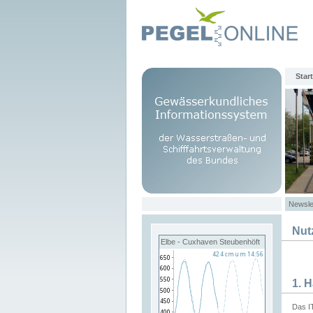
Start
Newsle
Nut
Elbe - Cuxhaven Steubenhöft
1. 
Das I