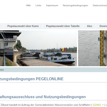
Hilfe
Links
Impressum
Nutzungsbedingungen
Datenschutz
Pegelauswahl über Karte
Pegelauswahl über Tabelle
Abo
Down
tter
zungsbedingungen PEGELONLINE
Haftungsausschluss und Nutzungsbedingungen
TZBund handelt im Auftrag der Generaldirektion Wasserstraßen und Schifffahrt (
GDWS
↗
) u