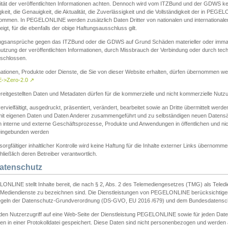
ität der veröffentlichten Informationen achten. Dennoch wird vom ITZBund und der GDWS kein
gkeit, die Genauigkeit, die Aktualität, die Zuverlässigkeit und die Vollständigkeit der in PEG
ommen. In PEGELONLINE werden zusätzlich Daten Dritter von nationalen und internationale
igt, für die ebenfalls der obige Haftungsausschluss gilt.
ngsansprüche gegen das ITZBund oder die GDWS auf Grund Schäden materieller oder immater
utzung der veröffentlichten Informationen, durch Missbrauch der Verbindung oder durch tec
schlossen.
mationen, Produkte oder Dienste, die Sie von dieser Website erhalten, dürfen übernommen we
->Zero-2.0
↗
reitgestellten Daten und Metadaten dürfen für die kommerzielle und nicht kommerzielle Nut
ervielfältigt, ausgedruckt, präsentiert, verändert, bearbeitet sowie an Dritte übermittelt werde
mit eigenen Daten und Daten Anderer zusammengeführt und zu selbständigen neuen Datens
in interne und externe Geschäftsprozesse, Produkte und Anwendungen in öffentlichen und nic
eingebunden werden
sorgfältiger inhaltlicher Kontrolle wird keine Haftung für die Inhalte externer Links übernomme
ließlich deren Betreiber verantwortlich.
Datenschutz
ONLINE stellt Inhalte bereit, die nach § 2, Abs. 2 des Telemediengesetzes (TMG) als Teled
s Mediendienste zu bezeichnen sind. Die Dienstleistungen von PEGELONLINE berücksichtigen
egeln der Datenschutz-Grundverordnung (DS-GVO, EU 2016 /679) und dem Bundesdatensc
eden Nutzerzugriff auf eine Web-Seite der Dienstleistung PEGELONLINE sowie für jeden Dat
en in einer Protokolldatei gespeichert. Diese Daten sind nicht personenbezogen und werden a