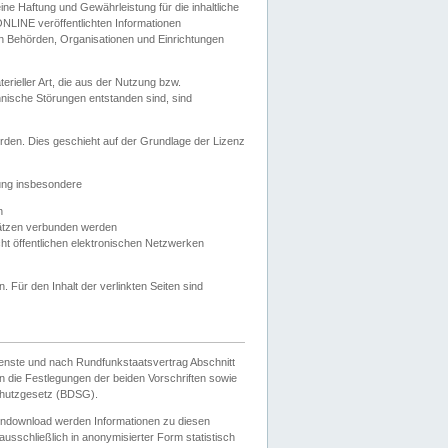
e Haftung und Gewährleistung für die inhaltliche
ELONLINE veröffentlichten Informationen
n Behörden, Organisationen und Einrichtungen
ieller Art, die aus der Nutzung bzw.
hnische Störungen entstanden sind, sind
rden. Dies geschieht auf der Grundlage der Lizenz
zung insbesondere
n
ätzen verbunden werden
ht öffentlichen elektronischen Netzwerken
n. Für den Inhalt der verlinkten Seiten sind
ienste und nach Rundfunkstaatsvertrag Abschnitt
 die Festlegungen der beiden Vorschriften sowie
hutzgesetz (BDSG).
endownload werden Informationen zu diesen
usschließlich in anonymisierter Form statistisch