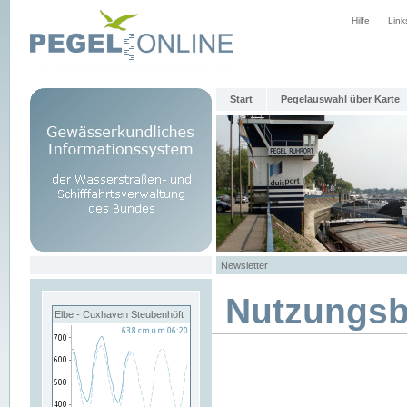
Hilfe
Link
Start
Pegelauswahl über Karte
Newsletter
Nutzungs
Elbe - Cuxhaven Steubenhöft