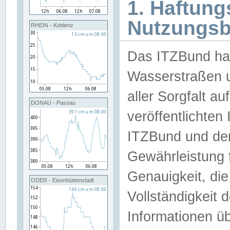
1. Haftun
Nutzungs
RHEIN - Koblenz
Das ITZBund han
Wasserstraßen u
aller Sorgfalt au
DONAU - Passau
veröffentlichte
ITZBund und de
Gewährleistung fü
Genauigkeit, die 
ODER - Eisenhüttenstadt
Vollständigkeit
Informationen 