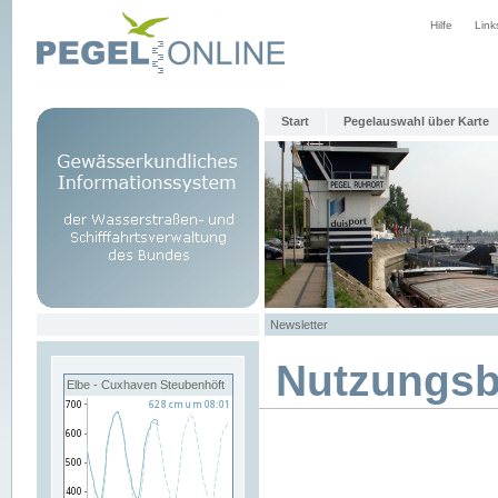
Hilfe
Link
Start
Pegelauswahl über Karte
Newsletter
Nutzungs
Elbe - Cuxhaven Steubenhöft