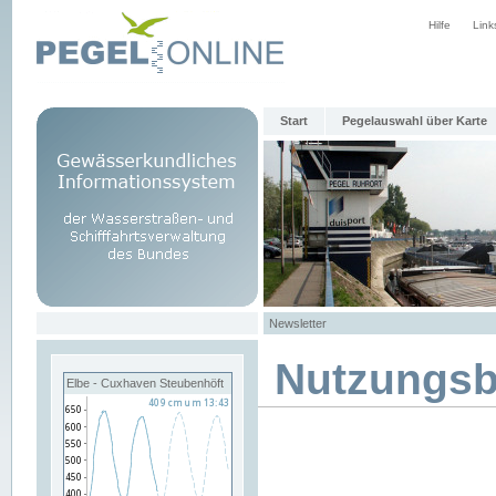
Hilfe
Link
Start
Pegelauswahl über Karte
Newsletter
Nutzungs
Elbe - Cuxhaven Steubenhöft