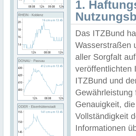
1. Haftun
Nutzungs
RHEIN - Koblenz
Das ITZBund han
Wasserstraßen u
aller Sorgfalt au
DONAU - Passau
veröffentlichte
ITZBund und de
Gewährleistung fü
Genauigkeit, die 
ODER - Eisenhüttenstadt
Vollständigkeit
Informationen 