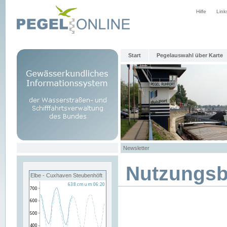
Hilfe
Link
Start
Pegelauswahl über Karte
Newsletter
Nutzungs
Elbe - Cuxhaven Steubenhöft