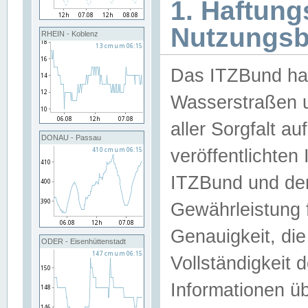
1. Haftun
Nutzungs
RHEIN - Koblenz
Das ITZBund han
Wasserstraßen u
aller Sorgfalt au
DONAU - Passau
veröffentlichte
ITZBund und de
Gewährleistung fü
Genauigkeit, die 
ODER - Eisenhüttenstadt
Vollständigkeit
Informationen 