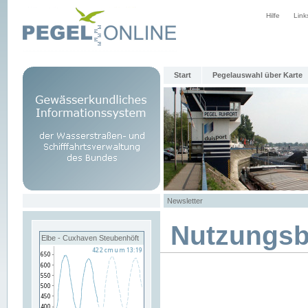
Hilfe
Link
Start
Pegelauswahl über Karte
Newsletter
Nutzungs
Elbe - Cuxhaven Steubenhöft