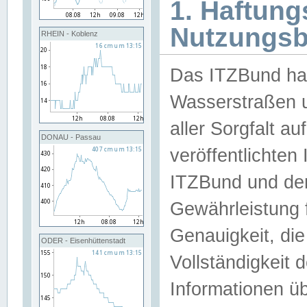
1. Haftun
Nutzungs
RHEIN - Koblenz
Das ITZBund han
Wasserstraßen u
aller Sorgfalt au
DONAU - Passau
veröffentlichte
ITZBund und de
Gewährleistung fü
Genauigkeit, die 
ODER - Eisenhüttenstadt
Vollständigkeit
Informationen 