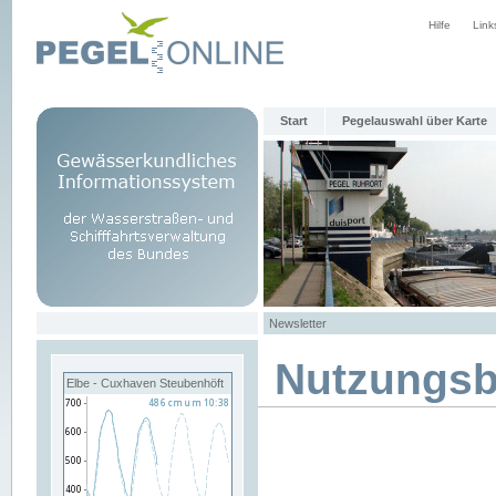
Hilfe
Link
Start
Pegelauswahl über Karte
Newsletter
Nutzungs
Elbe - Cuxhaven Steubenhöft