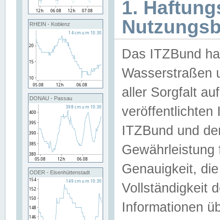
1. Haftun
Nutzungs
RHEIN - Koblenz
Das ITZBund han
Wasserstraßen u
aller Sorgfalt au
DONAU - Passau
veröffentlichte
ITZBund und de
Gewährleistung fü
Genauigkeit, die 
ODER - Eisenhüttenstadt
Vollständigkeit
Informationen 