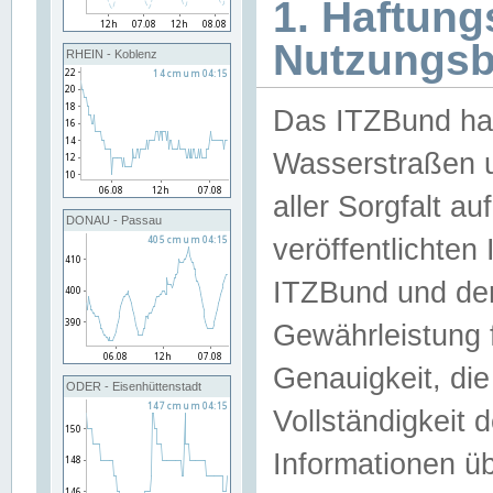
1. Haftun
Nutzungs
RHEIN - Koblenz
Das ITZBund han
Wasserstraßen u
aller Sorgfalt au
DONAU - Passau
veröffentlichte
ITZBund und de
Gewährleistung fü
Genauigkeit, die 
ODER - Eisenhüttenstadt
Vollständigkeit
Informationen 