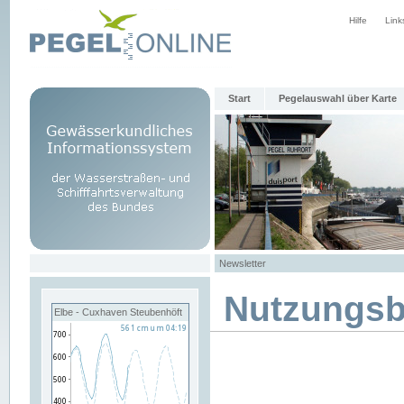
Hilfe
Link
Start
Pegelauswahl über Karte
Newsletter
Nutzungs
Elbe - Cuxhaven Steubenhöft